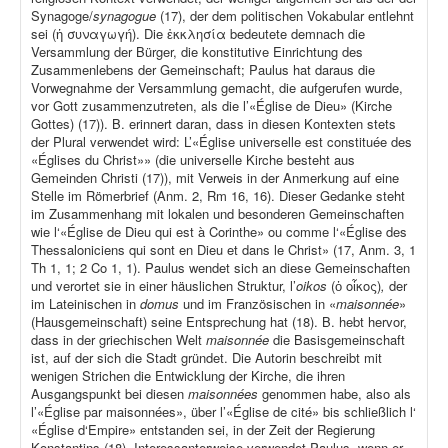
Synagoge/
synagogue
(17), der dem politischen Vokabular entlehnt
sei (ἡ συναγωγή). Die ἐκκλησία bedeutete demnach die
Versammlung der Bürger, die konstitutive Einrichtung des
Zusammenlebens der Gemeinschaft; Paulus hat daraus die
Vorwegnahme der Versammlung gemacht, die aufgerufen wurde,
vor Gott zusammenzutreten, als die l’«Église de Dieu» (Kirche
Gottes) (17)). B. erinnert daran, dass in diesen Kontexten stets
der Plural verwendet wird: L’«Église universelle est constituée des
«Églises du Christ»» (die universelle Kirche besteht aus
Gemeinden Christi (17)), mit Verweis in der Anmerkung auf eine
Stelle im Römerbrief (Anm. 2, Rm 16, 16). Dieser Gedanke steht
im Zusammenhang mit lokalen und besonderen Gemeinschaften
wie l‘«Église de Dieu qui est à Corinthe» ou comme l‘«Église des
Thessaloniciens qui sont en Dieu et dans le Christ» (17, Anm. 3, 1
Th 1, 1; 2 Co 1, 1). Paulus wendet sich an diese Gemeinschaften
und verortet sie in einer häuslichen Struktur, l’
oikos
(ὁ οἶκος)
,
der
im Lateinischen in
domus
und im Französischen in «
maisonnée
»
(Hausgemeinschaft) seine Entsprechung hat (18). B. hebt hervor,
dass in der griechischen Welt
maisonnée
die Basisgemeinschaft
ist, auf der sich die Stadt gründet. Die Autorin beschreibt mit
wenigen Strichen die Entwicklung der Kirche, die ihren
Ausgangspunkt bei diesen
maisonnées
genommen habe, also als
l’«Église par maisonnées», über l’«Église de cité» bis schließlich l‘
«Église d‘Empire» entstanden sei, in der Zeit der Regierung
Konstantins (18). Interessanterweise verwendet Paulus, wenn er