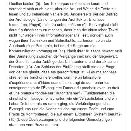
Quellen basiert (9). Das Textcorpus erhöhe sich kaum und
verändere sich auch nicht, aber die Art und Weise die Texte zu
lesen und zu behandeln variiere (9). Andererseits sei der Beitrag
der Archäologie (Einrichtungen der Architektur, Bildnisse,
Inschriften, Papyri) nicht zu unterschätzen (9). Sie vergisst nicht
darauf aufmerksam zu machen, dass man die christlichen Texte
nicht nur wegen ihres Informationsgehalts liest, sondern auch
wegen ihrer Techniken und Schreibstile, außerdem seien sie
Ausdruck einer Pastorale, bei der die Sorge um die
Kommunikation vorrangig ist (11). Nach ihrer Aussage bewegt sich
ihre Darstellung zwischen der Vergangenheit und der Gegenwart,
der Geschichte der Anfänge des Christentums und der aktuellen
Debatten (13). Am Schluss der Einführung stellt sie eine Frage,
von der sie glaubt, dass sie gerechtfertigt ist: «Les maisonnées
chrétiennes fonctionnèrent-elles comme un laboratoire
d’expériences et d’idées quand il s’est agi de confronter les
enseignements de l’Évangile et l’amour du prochain avec un droit
et une pratique fondée sur l’autoritarisme?» (Funktionierten die
christlichen Hausgemeinschaften wie ein Versuchslabor und ein
Labor für Ideen, als es darum ging, die Verkündigungen des
Evangeliums und die Nächstenliebe mit einem Recht und eine
Praxis zu konfrontieren, die auf einem autoritären System beruht?)
(15) (Diese Übersetzungen und die folgenden Übersetzungen
stammen vom Rezensenten).