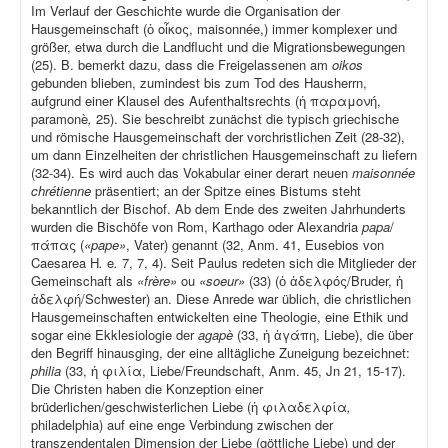
Im Verlauf der Geschichte wurde die Organisation der
Hausgemeinschaft (ὁ οἶκος, maisonnée,) immer komplexer und
größer, etwa durch die Landflucht und die Migrationsbewegungen
(25). B. bemerkt dazu, dass die Freigelassenen am
oikos
gebunden blieben, zumindest bis zum Tod des Hausherrn,
aufgrund einer Klausel des Aufenthaltsrechts (ἡ παραμονή,
paramonè
,
25). Sie beschreibt zunächst die typisch griechische
und römische Hausgemeinschaft der vorchristlichen Zeit (28-32),
um dann Einzelheiten der christlichen Hausgemeinschaft zu liefern
(32-34). Es wird auch das Vokabular einer derart neuen
maisonnée
chrétienne
präsentiert; an der Spitze eines Bistums steht
bekanntlich der Bischof. Ab dem Ende des zweiten Jahrhunderts
wurden die Bischöfe von Rom, Karthago oder Alexandria
papa
/
πάπας (
«pape»
, Vater) genannt (32, Anm. 41, Eusebios von
Caesarea H
.
e
.
7, 7, 4). Seit Paulus redeten sich die Mitglieder der
Gemeinschaft als
«frère»
ou
«soeur»
(33) (ὁ ἀδελφός/Bruder, ἡ
ἀδελφή/Schwester) an. Diese Anrede war üblich, die christlichen
Hausgemeinschaften entwickelten eine Theologie, eine Ethik und
sogar eine Ekklesiologie der
agapè
(33, ἡ ἀγάπη, Liebe), die über
den Begriff hinausging, der eine alltägliche Zuneigung bezeichnet:
philia
(33, ἡ φιλία, Liebe/Freundschaft, Anm. 45, Jn 21, 15-17).
Die Christen haben die Konzeption einer
brüderlichen/geschwisterlichen Liebe (ἡ φιλαδελφία
,
philadelphia) auf eine enge Verbindung zwischen der
transzendentalen Dimension der Liebe (göttliche Liebe) und der