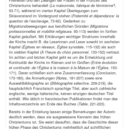
Freiheiten und den Zwängen der Frauen in der Frühzeit des
Christentums behandelt (
La maisonnée, fabrique de féminisme
?,
53-71), während im vierten Kapitel Überlegungen zum
Sklavenstand im Vordergrund stehen (
Fraternité et dépendance: la
question de l’esclavage
, 73-92). Gedanken zu
Migrationsbewegungen aus beruflichen Gründen (
Migrations
professionnelles et mobilité religieuse,
93-113) werden im fünften
Kapitel geäußert. Mit Erklärungen wichtiger Strukturen innerhalb
der Kirche macht B. die Leserinnen und Leser sowohl im sechsten
Kapitel (
Églises en réseaux, Église synodale
, 115-132) als auch
im siebten Kapitel (
À l’heure du choix personnel
, 133-152) vertraut.
Im achten und letzten Kapitel geht es um die Entwicklung und
Kontinuität der Kirche im Kleinen und im Großen (
Entre évolution
et continuité: de l’Église à la maison à la Maison de l’Église
, 153-
171). Daran schließen sich eine Zusammenfassung (
Conclusion
,
173-180), die Anmerkungen (
Notes
, 181-207) sowie eine
Auswahlbibliographie an (
Bibliographie sélective
, 209-219), die
hauptsächlich Französisch sprachige Titel, aber auch zahlreiche
englische, wenige italienische, keinen einzigen deutschen Titel
enthält. Wie üblich in französischen Publikationen findet man das
Inhaltsverzeichnis am Ende des Buches (
Table
, 221-223).
Bereits in der Einleitung lassen einige Bemerkungen der Autorin
deutlich werden, dass sie ausgewiesene Kennerin des frühen
Christentums ist. Sie weist daraufhin, dass die Geschichte dieser
frühen Phase des Christentums mehrheitlich auf schriftlichen