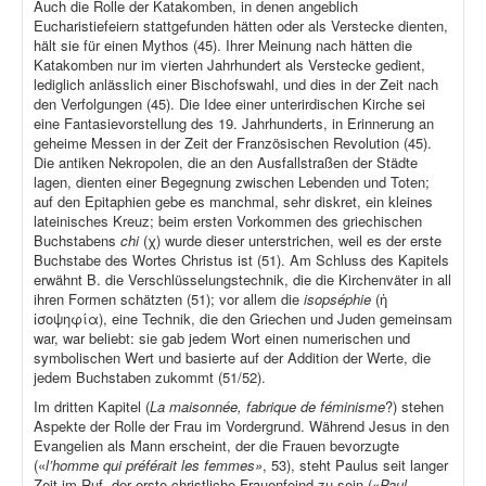
Auch die Rolle der Katakomben, in denen angeblich
Eucharistiefeiern stattgefunden hätten oder als Verstecke dienten,
hält sie für einen Mythos (45). Ihrer Meinung nach hätten die
Katakomben nur im vierten Jahrhundert als Verstecke gedient,
lediglich anlässlich einer Bischofswahl, und dies in der Zeit nach
den Verfolgungen (45). Die Idee einer unterirdischen Kirche sei
eine Fantasievorstellung des 19. Jahrhunderts, in Erinnerung an
geheime Messen in der Zeit der Französischen Revolution (45).
Die antiken Nekropolen, die an den Ausfallstraßen der Städte
lagen, dienten einer Begegnung zwischen Lebenden und Toten;
auf den Epitaphien gebe es manchmal, sehr diskret, ein kleines
lateinisches Kreuz; beim ersten Vorkommen des griechischen
Buchstabens
chi
(χ) wurde dieser unterstrichen, weil es der erste
Buchstabe des Wortes Christus ist (51). Am Schluss des Kapitels
erwähnt B. die Verschlüsselungstechnik, die die Kirchenväter in all
ihren Formen schätzten (51); vor allem die
isopséphie
(ἡ
ἰσοψηφία), eine Technik, die den Griechen und Juden gemeinsam
war, war beliebt: sie gab jedem Wort einen numerischen und
symbolischen Wert und basierte auf der Addition der Werte, die
jedem Buchstaben zukommt (51/52).
Im dritten Kapitel (
La maisonnée, fabrique de féminisme
?) stehen
Aspekte der Rolle der Frau im Vordergrund. Während Jesus in den
Evangelien als Mann erscheint, der die Frauen bevorzugte
(«
l’homme qui préférait les femmes»
, 53), steht Paulus seit langer
Zeit im Ruf, der erste christliche Frauenfeind zu sein («
Paul