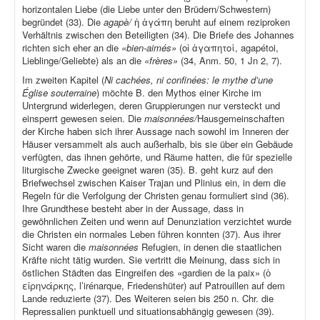
horizontalen Liebe (die Liebe unter den Brüdern/Schwestern)
begründet (33). Die
agapè/
ἡ ἀγάπη beruht auf einem reziproken
Verhältnis zwischen den Beteiligten (34). Die Briefe des Johannes
richten sich eher an die
«bien-aimés»
(οἱ ἀγαπητοί, agapétoi,
Lieblinge/Geliebte) als an die
«frères»
(34, Anm. 50, 1 Jn 2, 7).
Im zweiten Kapitel (
Ni cachées, ni confinées: le mythe d’une
Église souterraine
) möchte B. den Mythos einer Kirche im
Untergrund widerlegen, deren Gruppierungen nur versteckt und
einsperrt gewesen seien. Die
maisonnées/
Hausgemeinschaften
der Kirche haben sich ihrer Aussage nach sowohl im Inneren der
Häuser versammelt als auch außerhalb, bis sie über ein Gebäude
verfügten, das ihnen gehörte, und Räume hatten, die für spezielle
liturgische Zwecke geeignet waren (35). B. geht kurz auf den
Briefwechsel zwischen Kaiser Trajan und Plinius ein, in dem die
Regeln für die Verfolgung der Christen genau formuliert sind (36).
Ihre Grundthese besteht aber in der Aussage, dass in
gewöhnlichen Zeiten und wenn auf Denunziation verzichtet wurde
die Christen ein normales Leben führen konnten (37). Aus ihrer
Sicht waren die
maisonnées
Refugien, in denen die staatlichen
Kräfte nicht tätig wurden. Sie vertritt die Meinung, dass sich in
östlichen Städten das Eingreifen des «gardien de la paix» (ὁ
εἰρηνάρκης, l’irénarque, Friedenshüter) auf Patrouillen auf dem
Lande reduzierte (37). Des Weiteren seien bis 250 n. Chr. die
Repressalien punktuell und situationsabhängig gewesen (39).