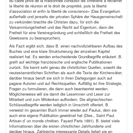
du cadre privé de la maisonnée conduisit les chrétiens à réclamer
la liberté de réunion et le droit de propriété, puis la liberté
d’association et enfin la liberté de conscience» (Das Evangelium
außerhalb und jenseits der privaten Sphäre der Hausgemeinschaft
zu verkünden brachte die Christen dazu, für sich die
Versammlungsfreiheit und das Recht auf Eigentum, dann die
Freiheit für eine Vereinsgründung und schließlich die Freiheit des
Gewissens zu beanspruchen).
Als Fazit ergibt sich, dass B. einen nachvollziehbaren Aufbau des
Buches und eine klare Strukturierung der einzelnen Kapitel
realisiert hat. Es werden entscheidende Grundbegriffe erläutert. B.
greift auf wichtige französische und englische Publikationen
zurück. Sie kennt sehr genau die christlichen Quellen, sowohl die
neutestamentlichen Schriften als auch die Texte der Kirchenväter;
darüber hinaus beruft sie sich in ihren Darlegungen auch auf
pagane Autoren und auf Rechtsquellen. Auffällig ist ihre Strategie,
Fragen zu formulieren, die dann auch beantwortet werden.
Möglicherweise will sie damit die Leserinnen und Leser zur
Mitarbeit und zum Mitdenken auffordern. Die altgriechischen
Schlüsselbegriffe werden lediglich in Umschrift offeriert. B.
verweist im gesamten Buch immer wieder auf Paulus, dem sie
auch eine eigene Publikation gewidmet hat (Dies., Saint Paul.
Artisan d’ un monde chrétien. Fayard Paris 1991). B. bietet viele
Informationen über die ersten christlichen Jahrhunderte und
darüber hinaus. Zahlreiche interessante Details liefert sie
en