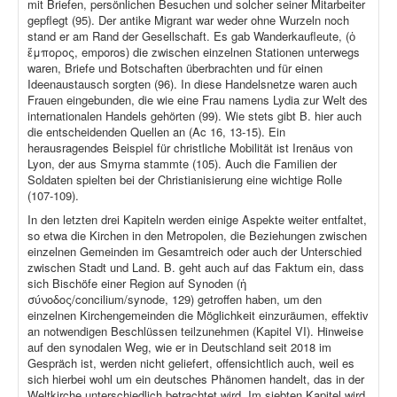
mit Briefen, persönlichen Besuchen und solcher seiner Mitarbeiter
gepflegt (95). Der antike Migrant war weder ohne Wurzeln noch
stand er am Rand der Gesellschaft. Es gab Wanderkaufleute, (ὁ
ἔμπορος, emporos) die zwischen einzelnen Stationen unterwegs
waren, Briefe und Botschaften überbrachten und für einen
Ideenaustausch sorgten (96). In diese Handelsnetze waren auch
Frauen eingebunden, die wie eine Frau namens Lydia zur Welt des
internationalen Handels gehörten (99). Wie stets gibt B. hier auch
die entscheidenden Quellen an (Ac 16, 13-15). Ein
herausragendes Beispiel für christliche Mobilität ist Irenäus von
Lyon, der aus Smyrna stammte (105). Auch die Familien der
Soldaten spielten bei der Christianisierung eine wichtige Rolle
(107-109).
In den letzten drei Kapiteln werden einige Aspekte weiter entfaltet,
so etwa die Kirchen in den Metropolen, die Beziehungen zwischen
einzelnen Gemeinden im Gesamtreich oder auch der Unterschied
zwischen Stadt und Land. B. geht auch auf das Faktum ein, dass
sich Bischöfe einer Region auf Synoden (ἡ
σύνοδος/concilium/synode, 129) getroffen haben, um den
einzelnen Kirchengemeinden die Möglichkeit einzuräumen, effektiv
an notwendigen Beschlüssen teilzunehmen (Kapitel VI). Hinweise
auf den synodalen Weg, wie er in Deutschland seit 2018 im
Gespräch ist, werden nicht geliefert, offensichtlich auch, weil es
sich hierbei wohl um ein deutsches Phänomen handelt, das in der
Weltkirche unterschiedlich betrachtet wird. Im siebten Kapitel wird