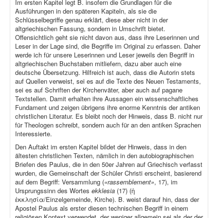
Im ersten Kapitel legt B. insofern die Grundlagen für die
Ausführungen in den späteren Kapiteln, als sie die
Schlüsselbegriffe genau erklärt, diese aber nicht in der
altgriechischen Fassung, sondern in Umschrift bietet.
Offensichtlich geht sie nicht davon aus, dass ihre Leserinnen und
Leser in der Lage sind, die Begriffe im Original zu erfassen. Daher
werde ich für unsere Leserinnen und Leser jeweils den Begriff in
altgriechischen Buchstaben mitliefern, dazu aber auch eine
deutsche Übersetzung. Hilfreich ist auch, dass die Autorin stets
auf Quellen verweist, sei es auf die Texte des Neuen Testaments,
sei es auf Schriften der Kirchenväter, aber auch auf pagane
Textstellen. Damit erhalten ihre Aussagen ein wissenschaftliches
Fundament und zeigen übrigens ihre enorme Kenntnis der antiken
christlichen Literatur. Es bleibt noch der Hinweis, dass B. nicht nur
für Theologen schreibt, sondern auch für an den antiken Sprachen
Interessierte.
Den Auftakt im ersten Kapitel bildet der Hinweis, dass in den
ältesten christlichen Texten, nämlich in den autobiographischen
Briefen des Paulus, die in den 50er Jahren auf Griechisch verfasst
wurden, die Gemeinschaft der Schüler Christi erscheint, basierend
auf dem Begriff: Versammlung (
«rassemblement»
, 17), im
Ursprungssinn des Wortes
ekklesia
(17) (ἡ
ἐκκλησία/Einzelgemeinde, Kirche). B. weist darauf hin, dass der
Apostel Paulus als erster diesen technischen Begriff in einem
religiösen Kontext verwendet, der weniger allgemein sei als der der