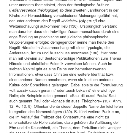
unter anderem thematisiert, dass der theologische Aufruhr
(
l’effervescence théologique
) ab dem zweiten Jahrhundert in der
Kirche zur Herausbildung verschiedener Meinungen geführt hat,
der unter anderem den Begriff «
hérésie
» (αἵρεσις/Lehre,
Weltanschauung) aufkommen ließ (136). Ursprünglich verstand
man darunter, dass ein freiwilliger Zusammenschluss durch eine
enge Bindung an griechische und jüdische philosophische
Gruppierungen erfolgte; demgegenüber nenne man heute den
Begriff Häresie im Zusammenhang mit einer Typologie, die
Anderssein, Irrtum und Ausschluss assoziiere (136). Hier hätte
man mit Gewinn auf deutschsprachige Publikationen zum Thema
Häresie und christliche Polemik verweisen können. Auch im
siebten Kapitel gibt es eine Reihe von bemerkenswerten
Informationen, etwa dass Christen eine weitere Identität bzw.
einen anderen Namen annahmen, wenn sie in einen anderen
Kultur- oder Sprachkreis gelangten. Dabei spielte die Formulierung
«dit aussi» /„auch genannt“ oder „auch bekannt“ eine wichtige
Rolle; als Beispiele seien genannt: «Saul dit aussi Paul»/ Saul
auch genannt Paul oder «Ignace dit aussi Théophore» (137, Anm.
12, Ac 13, 9). Offenbar diente dieser doppelte Name der leichteren
Integration des Namensträgers (139). B. führt weitere Punkte an,
die im Verlauf der Frühzeit des Christentums eine nicht zu
unterschätzende Rolle spielten; dazu gehören die Auflösung der
Ehe und die Keuschheit, ein Thema, dem Tertullian nicht weniger
als sechs Abhandlungen gewidmet hat (142). Es fehlten auch