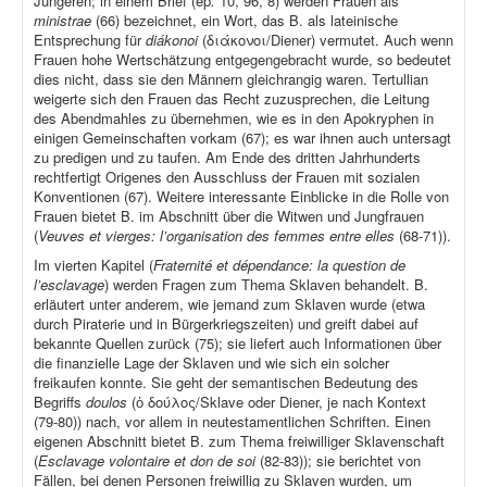
Jüngeren; in einem Brief (ep
.
10, 96, 8) werden Frauen als
ministrae
(66) bezeichnet, ein Wort, das B. als lateinische
Entsprechung für
diákonoi
(διάκονοι/Diener) vermutet. Auch wenn
Frauen hohe Wertschätzung entgegengebracht wurde, so bedeutet
dies nicht, dass sie den Männern gleichrangig waren. Tertullian
weigerte sich den Frauen das Recht zuzusprechen, die Leitung
des Abendmahles zu übernehmen, wie es in den Apokryphen in
einigen Gemeinschaften vorkam (67); es war ihnen auch untersagt
zu predigen und zu taufen. Am Ende des dritten Jahrhunderts
rechtfertigt Origenes den Ausschluss der Frauen mit sozialen
Konventionen (67). Weitere interessante Einblicke in die Rolle von
Frauen bietet B. im Abschnitt über die Witwen und Jungfrauen
(
Veuves et vierges: l’organisation des femmes entre elles
(68-71)).
Im vierten Kapitel (
Fraternité et dépendance: la question de
l’esclavage
) werden Fragen zum Thema Sklaven behandelt. B.
erläutert unter anderem, wie jemand zum Sklaven wurde (etwa
durch Piraterie und in Bürgerkriegszeiten) und greift dabei auf
bekannte Quellen zurück (75); sie liefert auch Informationen über
die finanzielle Lage der Sklaven und wie sich ein solcher
freikaufen konnte. Sie geht der semantischen Bedeutung des
Begriffs
doulos
(ὁ δούλος/Sklave oder Diener, je nach Kontext
(79-80)) nach, vor allem in neutestamentlichen Schriften. Einen
eigenen Abschnitt bietet B. zum Thema freiwilliger Sklavenschaft
(
Esclavage volontaire et don de soi
(82-83)); sie berichtet von
Fällen, bei denen Personen freiwillig zu Sklaven wurden, um