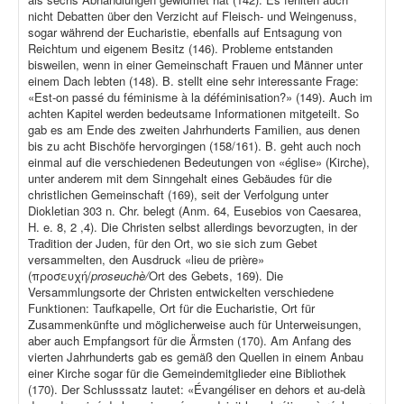
nicht Debatten über den Verzicht auf Fleisch- und Weingenuss,
sogar während der Eucharistie, ebenfalls auf Entsagung von
Reichtum und eigenem Besitz (146). Probleme entstanden
bisweilen, wenn in einer Gemeinschaft Frauen und Männer unter
einem Dach lebten (148). B. stellt eine sehr interessante Frage:
«Est-on passé du féminisme à la déféminisation?» (149). Auch im
achten Kapitel werden bedeutsame Informationen mitgeteilt. So
gab es am Ende des zweiten Jahrhunderts Familien, aus denen
bis zu acht Bischöfe hervorgingen (158/161). B. geht auch noch
einmal auf die verschiedenen Bedeutungen von «église» (Kirche),
unter anderem mit dem Sinngehalt eines Gebäudes für die
christlichen Gemeinschaft (169), seit der Verfolgung unter
Diokletian 303 n. Chr. belegt (Anm. 64, Eusebios von Caesarea,
H. e. 8, 2 ,4). Die Christen selbst allerdings bevorzugten, in der
Tradition der Juden, für den Ort, wo sie sich zum Gebet
versammelten, den Ausdruck «lieu de prière»
(προσευχή/
proseuchè/
Ort des Gebets, 169). Die
Versammlungsorte der Christen entwickelten verschiedene
Funktionen: Taufkapelle, Ort für die Eucharistie, Ort für
Zusammenkünfte und möglicherweise auch für Unterweisungen,
aber auch Empfangsort für die Ärmsten (170). Am Anfang des
vierten Jahrhunderts gab es gemäß den Quellen in einem Anbau
einer Kirche sogar für die Gemeindemitglieder eine Bibliothek
(170). Der Schlusssatz lautet: «Évangéliser en dehors et au-delà