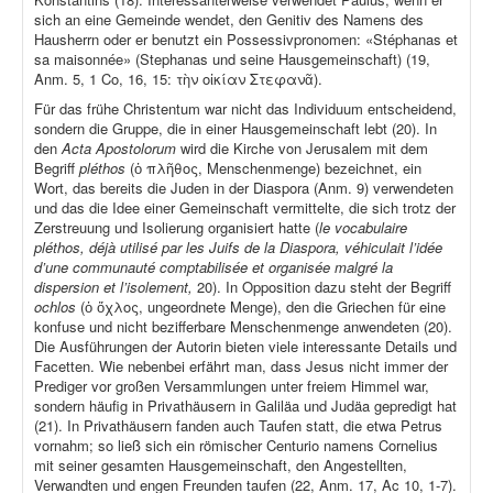
sich an eine Gemeinde wendet, den Genitiv des Namens des
Hausherrn oder er benutzt ein Possessivpronomen: «Stéphanas et
sa maisonnée» (Stephanas und seine Hausgemeinschaft) (19,
Anm. 5, 1 Co, 16, 15: τὴν οἰκίαν Στεφανᾶ).
Für das frühe Christentum war nicht das Individuum entscheidend,
sondern die Gruppe, die in einer Hausgemeinschaft lebt (20). In
den
Acta Apostolorum
wird die Kirche von Jerusalem mit dem
Begriff
pléthos
(ὁ πλῆθος, Menschenmenge) bezeichnet, ein
Wort, das bereits die Juden in der Diaspora (Anm. 9) verwendeten
und das die Idee einer Gemeinschaft vermittelte, die sich trotz der
Zerstreuung und Isolierung organisiert hatte (
le vocabulaire
pléthos, déjà utilisé par les Juifs de la Diaspora, véhiculait l’idée
d’une communauté comptabilisée et organisée malgré la
dispersion et l’isolement,
20). In Opposition dazu steht der Begriff
ochlos
(ὁ ὄχλος, ungeordnete Menge), den die Griechen für eine
konfuse und nicht bezifferbare Menschenmenge anwendeten (20).
Die Ausführungen der Autorin bieten viele interessante Details und
Facetten. Wie nebenbei erfährt man, dass Jesus nicht immer der
Prediger vor großen Versammlungen unter freiem Himmel war,
sondern häufig in Privathäusern in Galiläa und Judäa gepredigt hat
(21). In Privathäusern fanden auch Taufen statt, die etwa Petrus
vornahm; so ließ sich ein römischer Centurio namens Cornelius
mit seiner gesamten Hausgemeinschaft, den Angestellten,
Verwandten und engen Freunden taufen (22, Anm. 17, Ac 10, 1-7).