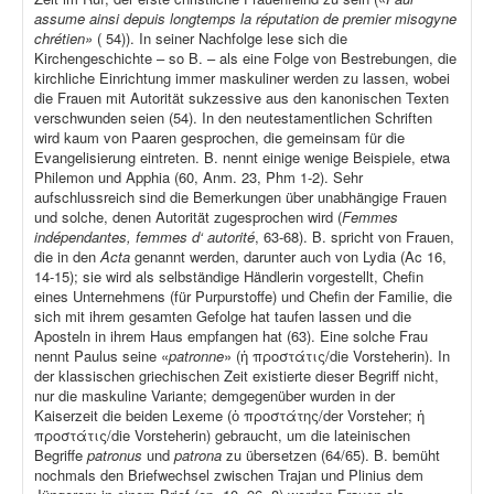
assume ainsi depuis longtemps la réputation de premier misogyne
chrétien»
( 54)). In seiner Nachfolge lese sich die
Kirchengeschichte – so B. – als eine Folge von Bestrebungen, die
kirchliche Einrichtung immer maskuliner werden zu lassen, wobei
die Frauen mit Autorität sukzessive aus den kanonischen Texten
verschwunden seien (54). In den neutestamentlichen Schriften
wird kaum von Paaren gesprochen, die gemeinsam für die
Evangelisierung eintreten. B. nennt einige wenige Beispiele, etwa
Philemon und Apphia (60, Anm. 23, Phm 1-2). Sehr
aufschlussreich sind die Bemerkungen über unabhängige Frauen
und solche, denen Autorität zugesprochen wird (
Femmes
indépendantes, femmes d‘ autorité
, 63-68). B. spricht von Frauen,
die in den
Acta
genannt werden, darunter auch von Lydia (Ac 16,
14-15); sie wird als selbständige Händlerin vorgestellt, Chefin
eines Unternehmens (für Purpurstoffe) und Chefin der Familie, die
sich mit ihrem gesamten Gefolge hat taufen lassen und die
Aposteln in ihrem Haus empfangen hat (63). Eine solche Frau
nennt Paulus seine «
patronne
» (ἡ προστάτις/die Vorsteherin). In
der klassischen griechischen Zeit existierte dieser Begriff nicht,
nur die maskuline Variante; demgegenüber wurden in der
Kaiserzeit die beiden Lexeme (ὁ προστάτης/der Vorsteher; ἡ
προστάτις/die Vorsteherin) gebraucht, um die lateinischen
Begriffe
patronus
und
patrona
zu übersetzen (64/65). B. bemüht
nochmals den Briefwechsel zwischen Trajan und Plinius dem