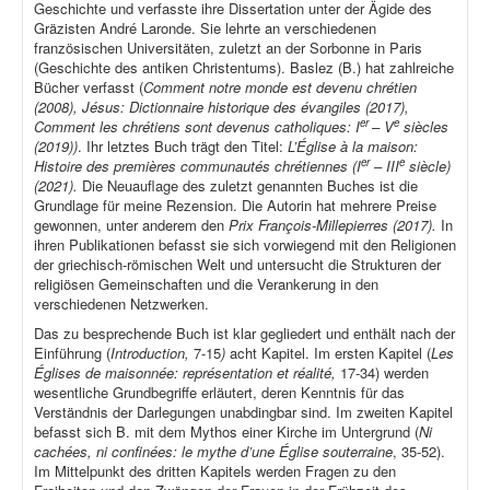
Geschichte und verfasste ihre Dissertation unter der Ägide des
Gräzisten André Laronde. Sie lehrte an verschiedenen
französischen Universitäten, zuletzt an der Sorbonne in Paris
(Geschichte des antiken Christentums). Baslez (B.) hat zahlreiche
Bücher verfasst (
Comment notre monde est devenu chrétien
(2008), Jésus: Dictionnaire historique des évangiles (2017),
er
e
Comment les chrétiens sont devenus catholiques: I
– V
siècles
(2019))
. Ihr letztes Buch trägt den Titel:
L’Église à la maison:
er
e
Histoire des premières communautés chrétiennes (I
– III
siècle)
(2021).
Die Neuauflage des zuletzt genannten Buches ist die
Grundlage für meine Rezension. Die Autorin hat mehrere Preise
gewonnen, unter anderem den
Prix François-Millepierres (2017).
In
ihren Publikationen befasst sie sich vorwiegend mit den Religionen
der griechisch-römischen Welt und untersucht die Strukturen der
religiösen Gemeinschaften und die Verankerung in den
verschiedenen Netzwerken.
Das zu besprechende Buch ist klar gegliedert und enthält nach der
Einführung (
Introduction,
7-15
)
acht Kapitel. Im ersten Kapitel (
Les
Églises de maisonnée: représentation et réalité,
17-34) werden
wesentliche Grundbegriffe erläutert, deren Kenntnis für das
Verständnis der Darlegungen unabdingbar sind. Im zweiten Kapitel
befasst sich B. mit dem Mythos einer Kirche im Untergrund (
Ni
cachées, ni confinées: le mythe d’une Église souterraine
, 35-52).
Im Mittelpunkt des dritten Kapitels werden Fragen zu den