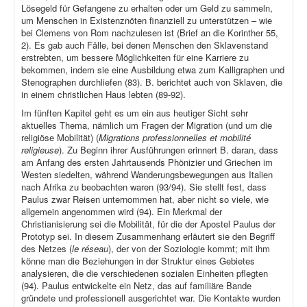
Lösegeld für Gefangene zu erhalten oder um Geld zu sammeln,
um Menschen in Existenznöten finanziell zu unterstützen – wie
bei Clemens von Rom nachzulesen ist (Brief an die Korinther 55,
2). Es gab auch Fälle, bei denen Menschen den Sklavenstand
erstrebten, um bessere Möglichkeiten für eine Karriere zu
bekommen, indem sie eine Ausbildung etwa zum Kalligraphen und
Stenographen durchliefen (83). B. berichtet auch von Sklaven, die
in einem christlichen Haus lebten (89-92).
Im fünften Kapitel geht es um ein aus heutiger Sicht sehr
aktuelles Thema, nämlich um Fragen der Migration (und um die
religiöse Mobilität) (
Migrations professionnelles et mobilité
religieuse
). Zu Beginn ihrer Ausführungen erinnert B. daran, dass
am Anfang des ersten Jahrtausends Phönizier und Griechen im
Westen siedelten, während Wanderungsbewegungen aus Italien
nach Afrika zu beobachten waren (93/94). Sie stellt fest, dass
Paulus zwar Reisen unternommen hat, aber nicht so viele, wie
allgemein angenommen wird (94). Ein Merkmal der
Christianisierung sei die Mobilität, für die der Apostel Paulus der
Prototyp sei. In diesem Zusammenhang erläutert sie den Begriff
des Netzes (
le réseau
), der von der Soziologie kommt; mit ihm
könne man die Beziehungen in der Struktur eines Gebietes
analysieren, die die verschiedenen sozialen Einheiten pflegten
(94). Paulus entwickelte ein Netz, das auf familiäre Bande
gründete und professionell ausgerichtet war. Die Kontakte wurden