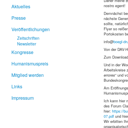
Daher meine Bi
nostro egent!
Aktuelles
Demnächst begi
Presse
nächste Genera
sollte, natürli
Veröffentlichungen
Flyer so reiße
Portokosten be
Zeitschriften
info@
boegl-dr
Newsletter
Von der DAV-H
Kongresse
Zum Download: 
Humanismuspreis
Und in der Woc
Arbeitskreise
Mitglied werden
errores
“ und v
Bundeskongress
Links
Am Eröffnungs
Humanismuspre
Impressum
Ich kann hier 
des Forum Clas
hier:
https://b
07.pdf
und hie
Wir erbitten I
organisatorisc