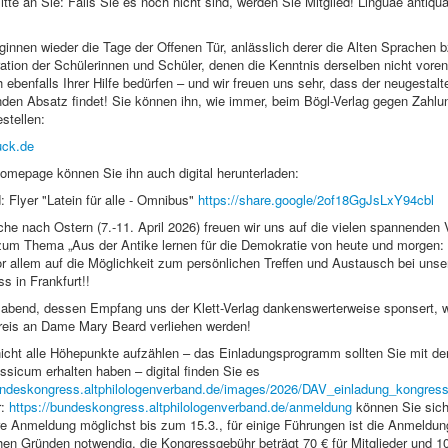
tte an Sie: Falls Sie es noch nicht sind, werden Sie Mitglied! Linguae antiqua
nnen wieder die Tage der Offenen Tür, anlässlich derer die Alten Sprachen b
tion der Schülerinnen und Schüler, denen die Kenntnis derselben nicht voren
ch ebenfalls Ihrer Hilfe bedürfen – und wir freuen uns sehr, dass der neugestal
nden Absatz findet! Sie können ihn, wie immer, beim Bögl-Verlag gegen Zahlu
stellen:
uck.de
omepage können Sie ihn auch digital herunterladen:
Flyer "Latein für alle - Omnibus"
https://share.google/2of18GgJsLxY94cbl
he nach Ostern (7.-11. April 2026) freuen wir uns auf die vielen spannenden 
 zum Thema „Aus der Antike lernen für die Demokratie von heute und morgen:
or allem auf die Möglichkeit zum persönlichen Treffen und Austausch bei uns
 in Frankfurt!!
abend, dessen Empfang uns der Klett-Verlag dankenswerterweise sponsert, w
is an Dame Mary Beard verliehen werden!
nicht alle Höhepunkte aufzählen – das Einladungsprogramm sollten Sie mit de
sicum erhalten haben – digital finden Sie es
undeskongress.altphilologenverband.de/images/2026/DAV_einladung_kongress
r:
https://bundeskongress.altphilologenverband.de/anmeldung
können Sie sic
hre Anmeldung möglichst bis zum 15.3., für einige Führungen ist die Anmeldun
hen Gründen notwendig, die Kongressgebühr beträgt 70 € für Mitglieder und 10