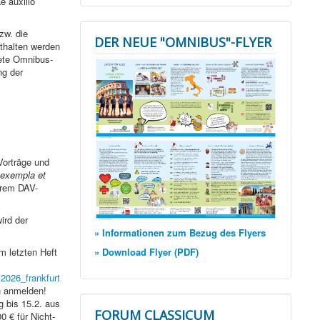
e auxilio
zw. die
DER NEUE "OMNIBUS"-FLYER
thalten werden
tete Omnibus-
ng der
Vorträge und
exempla et
erem DAV-
ird der
» Informationen zum Bezug des Flyers
» Download Flyer (PDF)
m letzten Heft
2026_frankfurt
h anmelden!
g bis 15.2. aus
FORUM CLASSICUM
0 € für Nicht-