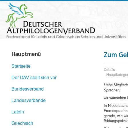
Zum Gel
Hauptmenü
Startseite
Details
Hauptkategor
Der DAV stellt sich vor
Liebe Mitglied
Bundesverband
Sprachen,
wir wünschen 
Landesverbände
In Niedersachs
Fremdsprachenu
Latein
gerade, wie wi
Bildungspolit
Griechisch