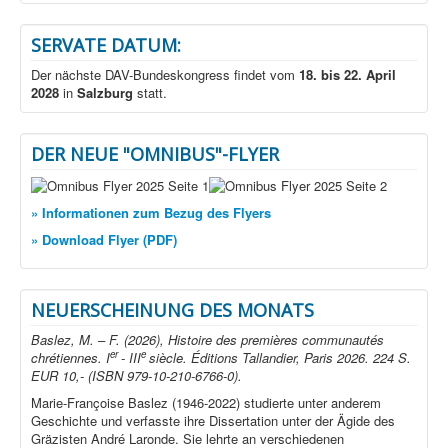
SERVATE DATUM:
Der nächste DAV-Bundeskongress findet vom
18. bis 22. April
2028
in
Salzburg
statt.
DER NEUE "OMNIBUS"-FLYER
» Informationen zum Bezug des Flyers
» Download Flyer (PDF)
NEUERSCHEINUNG DES MONATS
Baslez, M. – F. (2026), Histoire des premières communautés
er
e
chrétiennes. I
- III
siècle. Éditions Tallandier, Paris 2026. 224 S.
EUR 10,- (ISBN 979-10-210-6766-0).
Marie-Françoise Baslez (1946-2022) studierte unter anderem
Geschichte und verfasste ihre Dissertation unter der Ägide des
Gräzisten André Laronde. Sie lehrte an verschiedenen