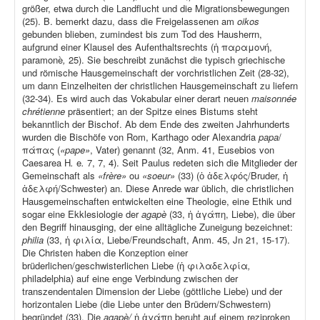
größer, etwa durch die Landflucht und die Migrationsbewegungen
(25). B. bemerkt dazu, dass die Freigelassenen am
oikos
gebunden blieben, zumindest bis zum Tod des Hausherrn,
aufgrund einer Klausel des Aufenthaltsrechts (ἡ παραμονή,
paramonè
,
25). Sie beschreibt zunächst die typisch griechische
und römische Hausgemeinschaft der vorchristlichen Zeit (28-32),
um dann Einzelheiten der christlichen Hausgemeinschaft zu liefern
(32-34). Es wird auch das Vokabular einer derart neuen
maisonnée
chrétienne
präsentiert; an der Spitze eines Bistums steht
bekanntlich der Bischof. Ab dem Ende des zweiten Jahrhunderts
wurden die Bischöfe von Rom, Karthago oder Alexandria
papa
/
πάπας (
«pape»
, Vater) genannt (32, Anm. 41, Eusebios von
Caesarea H
.
e
.
7, 7, 4). Seit Paulus redeten sich die Mitglieder der
Gemeinschaft als
«frère»
ou
«soeur»
(33) (ὁ ἀδελφός/Bruder, ἡ
ἀδελφή/Schwester) an. Diese Anrede war üblich, die christlichen
Hausgemeinschaften entwickelten eine Theologie, eine Ethik und
sogar eine Ekklesiologie der
agapè
(33, ἡ ἀγάπη, Liebe), die über
den Begriff hinausging, der eine alltägliche Zuneigung bezeichnet:
philia
(33, ἡ φιλία, Liebe/Freundschaft, Anm. 45, Jn 21, 15-17).
Die Christen haben die Konzeption einer
brüderlichen/geschwisterlichen Liebe (ἡ φιλαδελφία
,
philadelphia) auf eine enge Verbindung zwischen der
transzendentalen Dimension der Liebe (göttliche Liebe) und der
horizontalen Liebe (die Liebe unter den Brüdern/Schwestern)
begründet (33). Die
agapè/
ἡ ἀγάπη beruht auf einem reziproken