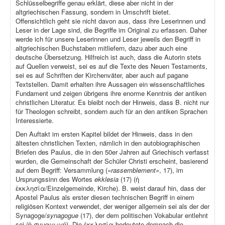
Schlüsselbegriffe genau erklärt, diese aber nicht in der
altgriechischen Fassung, sondern in Umschrift bietet.
Offensichtlich geht sie nicht davon aus, dass ihre Leserinnen und
Leser in der Lage sind, die Begriffe im Original zu erfassen. Daher
werde ich für unsere Leserinnen und Leser jeweils den Begriff in
altgriechischen Buchstaben mitliefern, dazu aber auch eine
deutsche Übersetzung. Hilfreich ist auch, dass die Autorin stets
auf Quellen verweist, sei es auf die Texte des Neuen Testaments,
sei es auf Schriften der Kirchenväter, aber auch auf pagane
Textstellen. Damit erhalten ihre Aussagen ein wissenschaftliches
Fundament und zeigen übrigens ihre enorme Kenntnis der antiken
christlichen Literatur. Es bleibt noch der Hinweis, dass B. nicht nur
für Theologen schreibt, sondern auch für an den antiken Sprachen
Interessierte.
Den Auftakt im ersten Kapitel bildet der Hinweis, dass in den
ältesten christlichen Texten, nämlich in den autobiographischen
Briefen des Paulus, die in den 50er Jahren auf Griechisch verfasst
wurden, die Gemeinschaft der Schüler Christi erscheint, basierend
auf dem Begriff: Versammlung (
«rassemblement»
, 17), im
Ursprungssinn des Wortes
ekklesia
(17) (ἡ
ἐκκλησία/Einzelgemeinde, Kirche). B. weist darauf hin, dass der
Apostel Paulus als erster diesen technischen Begriff in einem
religiösen Kontext verwendet, der weniger allgemein sei als der der
Synagoge/
synagogue
(17), der dem politischen Vokabular entlehnt
sei (ἡ συναγωγή). Die ἐκκλησία bedeutete demnach die