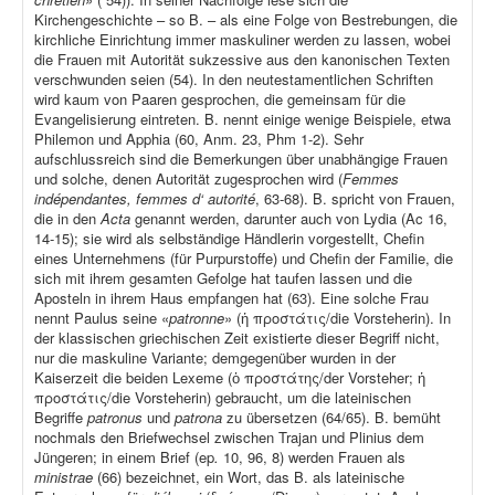
Kirchengeschichte – so B. – als eine Folge von Bestrebungen, die
kirchliche Einrichtung immer maskuliner werden zu lassen, wobei
die Frauen mit Autorität sukzessive aus den kanonischen Texten
verschwunden seien (54). In den neutestamentlichen Schriften
wird kaum von Paaren gesprochen, die gemeinsam für die
Evangelisierung eintreten. B. nennt einige wenige Beispiele, etwa
Philemon und Apphia (60, Anm. 23, Phm 1-2). Sehr
aufschlussreich sind die Bemerkungen über unabhängige Frauen
und solche, denen Autorität zugesprochen wird (
Femmes
indépendantes, femmes d‘ autorité
, 63-68). B. spricht von Frauen,
die in den
Acta
genannt werden, darunter auch von Lydia (Ac 16,
14-15); sie wird als selbständige Händlerin vorgestellt, Chefin
eines Unternehmens (für Purpurstoffe) und Chefin der Familie, die
sich mit ihrem gesamten Gefolge hat taufen lassen und die
Aposteln in ihrem Haus empfangen hat (63). Eine solche Frau
nennt Paulus seine «
patronne
» (ἡ προστάτις/die Vorsteherin). In
der klassischen griechischen Zeit existierte dieser Begriff nicht,
nur die maskuline Variante; demgegenüber wurden in der
Kaiserzeit die beiden Lexeme (ὁ προστάτης/der Vorsteher; ἡ
προστάτις/die Vorsteherin) gebraucht, um die lateinischen
Begriffe
patronus
und
patrona
zu übersetzen (64/65). B. bemüht
nochmals den Briefwechsel zwischen Trajan und Plinius dem
Jüngeren; in einem Brief (ep
.
10, 96, 8) werden Frauen als
ministrae
(66) bezeichnet, ein Wort, das B. als lateinische