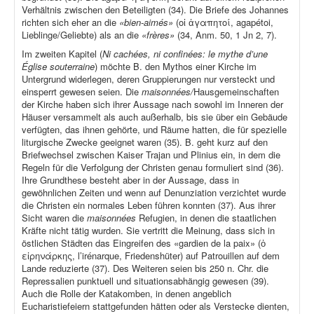
Verhältnis zwischen den Beteiligten (34). Die Briefe des Johannes
richten sich eher an die
«bien-aimés»
(οἱ ἀγαπητοί, agapétoi,
Lieblinge/Geliebte) als an die
«frères»
(34, Anm. 50, 1 Jn 2, 7).
Im zweiten Kapitel (
Ni cachées, ni confinées: le mythe d’une
Église souterraine
) möchte B. den Mythos einer Kirche im
Untergrund widerlegen, deren Gruppierungen nur versteckt und
einsperrt gewesen seien. Die
maisonnées/
Hausgemeinschaften
der Kirche haben sich ihrer Aussage nach sowohl im Inneren der
Häuser versammelt als auch außerhalb, bis sie über ein Gebäude
verfügten, das ihnen gehörte, und Räume hatten, die für spezielle
liturgische Zwecke geeignet waren (35). B. geht kurz auf den
Briefwechsel zwischen Kaiser Trajan und Plinius ein, in dem die
Regeln für die Verfolgung der Christen genau formuliert sind (36).
Ihre Grundthese besteht aber in der Aussage, dass in
gewöhnlichen Zeiten und wenn auf Denunziation verzichtet wurde
die Christen ein normales Leben führen konnten (37). Aus ihrer
Sicht waren die
maisonnées
Refugien, in denen die staatlichen
Kräfte nicht tätig wurden. Sie vertritt die Meinung, dass sich in
östlichen Städten das Eingreifen des «gardien de la paix» (ὁ
εἰρηνάρκης, l’irénarque, Friedenshüter) auf Patrouillen auf dem
Lande reduzierte (37). Des Weiteren seien bis 250 n. Chr. die
Repressalien punktuell und situationsabhängig gewesen (39).
Auch die Rolle der Katakomben, in denen angeblich
Eucharistiefeiern stattgefunden hätten oder als Verstecke dienten,