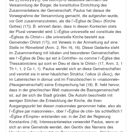
Versammlung der Bürger, die konstitutive Einrichtung des
Zusammenlebens der Gemeinschaft; Paulus hat daraus die
Vorwegnahme der Versammlung gemacht, die aufgerufen wurde,
vor Gott zusammenzutreten, als die l’«Église de Dieu» (Kirche
Gottes) (17)). B. erinnert daran, dass in diesen Kontexten stets
der Plural verwendet wird: L’«Église universelle est constituée des
«Églises du Christ»» (die universelle Kirche besteht aus
Gemeinden Christi (17)), mit Verweis in der Anmerkung auf eine
Stelle im Römerbrief (Anm. 2, Rm 16, 16). Dieser Gedanke steht
im Zusammenhang mit lokalen und besonderen Gemeinschaften
wie l‘«Église de Dieu qui est à Corinthe» ou comme l‘«Église des
Thessaloniciens qui sont en Dieu et dans le Christ» (17, Anm. 3, 1
Th 1, 1; 2 Co 1, 1). Paulus wendet sich an diese Gemeinschaften
und verortet sie in einer häuslichen Struktur, l’
oikos
(ὁ οἶκος)
,
der
im Lateinischen in
domus
und im Französischen in «
maisonnée
»
(Hausgemeinschaft) seine Entsprechung hat (18). B. hebt hervor,
dass in der griechischen Welt
maisonnée
die Basisgemeinschaft
ist, auf der sich die Stadt gründet. Die Autorin beschreibt mit
wenigen Strichen die Entwicklung der Kirche, die ihren
Ausgangspunkt bei diesen
maisonnées
genommen habe, also als
l’«Église par maisonnées», über l’«Église de cité» bis schließlich l‘
«Église d‘Empire» entstanden sei, in der Zeit der Regierung
Konstantins (18). Interessanterweise verwendet Paulus, wenn er
sich an eine Gemeinde wendet, den Genitiv des Namens des