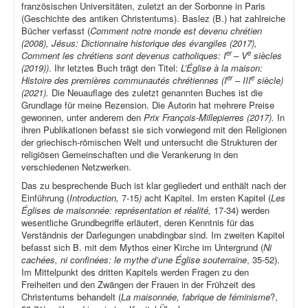
französischen Universitäten, zuletzt an der Sorbonne in Paris
(Geschichte des antiken Christentums). Baslez (B.) hat zahlreiche
Bücher verfasst (
Comment notre monde est devenu chrétien
(2008), Jésus: Dictionnaire historique des évangiles (2017),
er
e
Comment les chrétiens sont devenus catholiques: I
– V
siècles
(2019))
. Ihr letztes Buch trägt den Titel:
L’Église à la maison:
er
e
Histoire des premières communautés chrétiennes (I
– III
siècle)
(2021).
Die Neuauflage des zuletzt genannten Buches ist die
Grundlage für meine Rezension. Die Autorin hat mehrere Preise
gewonnen, unter anderem den
Prix François-Millepierres (2017).
In
ihren Publikationen befasst sie sich vorwiegend mit den Religionen
der griechisch-römischen Welt und untersucht die Strukturen der
religiösen Gemeinschaften und die Verankerung in den
verschiedenen Netzwerken.
Das zu besprechende Buch ist klar gegliedert und enthält nach der
Einführung (
Introduction,
7-15
)
acht Kapitel. Im ersten Kapitel (
Les
Églises de maisonnée: représentation et réalité,
17-34) werden
wesentliche Grundbegriffe erläutert, deren Kenntnis für das
Verständnis der Darlegungen unabdingbar sind. Im zweiten Kapitel
befasst sich B. mit dem Mythos einer Kirche im Untergrund (
Ni
cachées, ni confinées: le mythe d’une Église souterraine
, 35-52).
Im Mittelpunkt des dritten Kapitels werden Fragen zu den
Freiheiten und den Zwängen der Frauen in der Frühzeit des
Christentums behandelt (
La maisonnée, fabrique de féminisme
?,