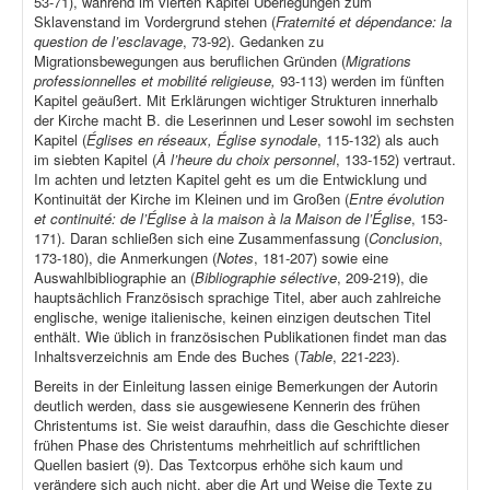
53-71), während im vierten Kapitel Überlegungen zum
Sklavenstand im Vordergrund stehen (
Fraternité et dépendance: la
question de l’esclavage
, 73-92). Gedanken zu
Migrationsbewegungen aus beruflichen Gründen (
Migrations
professionnelles et mobilité religieuse,
93-113) werden im fünften
Kapitel geäußert. Mit Erklärungen wichtiger Strukturen innerhalb
der Kirche macht B. die Leserinnen und Leser sowohl im sechsten
Kapitel (
Églises en réseaux, Église synodale
, 115-132) als auch
im siebten Kapitel (
À l’heure du choix personnel
, 133-152) vertraut.
Im achten und letzten Kapitel geht es um die Entwicklung und
Kontinuität der Kirche im Kleinen und im Großen (
Entre évolution
et continuité: de l’Église à la maison à la Maison de l’Église
, 153-
171). Daran schließen sich eine Zusammenfassung (
Conclusion
,
173-180), die Anmerkungen (
Notes
, 181-207) sowie eine
Auswahlbibliographie an (
Bibliographie sélective
, 209-219), die
hauptsächlich Französisch sprachige Titel, aber auch zahlreiche
englische, wenige italienische, keinen einzigen deutschen Titel
enthält. Wie üblich in französischen Publikationen findet man das
Inhaltsverzeichnis am Ende des Buches (
Table
, 221-223).
Bereits in der Einleitung lassen einige Bemerkungen der Autorin
deutlich werden, dass sie ausgewiesene Kennerin des frühen
Christentums ist. Sie weist daraufhin, dass die Geschichte dieser
frühen Phase des Christentums mehrheitlich auf schriftlichen
Quellen basiert (9). Das Textcorpus erhöhe sich kaum und
verändere sich auch nicht, aber die Art und Weise die Texte zu