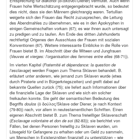
Entsprechung für
diákonoi
(διάκονοι/Diener) vermutet. Auch wenn
Frauen hohe Wertschätzung entgegengebracht wurde, so bedeutet
dies nicht, dass sie den Männern gleichrangig waren. Tertullian
weigerte sich den Frauen das Recht zuzusprechen, die Leitung
des Abendmahles zu übernehmen, wie es in den Apokryphen in
einigen Gemeinschaften vorkam (67); es war ihnen auch untersagt
zu predigen und zu taufen. Am Ende des dritten Jahrhunderts
rechtfertigt Origenes den Ausschluss der Frauen mit sozialen
Konventionen (67). Weitere interessante Einblicke in die Rolle von
Frauen bietet B. im Abschnitt über die Witwen und Jungfrauen
(
Veuves et vierges: l’organisation des femmes entre elles
(68-71)).
Im vierten Kapitel (
Fraternité et dépendance: la question de
l’esclavage
) werden Fragen zum Thema Sklaven behandelt. B.
erläutert unter anderem, wie jemand zum Sklaven wurde (etwa
durch Piraterie und in Bürgerkriegszeiten) und greift dabei auf
bekannte Quellen zurück (75); sie liefert auch Informationen über
die finanzielle Lage der Sklaven und wie sich ein solcher
freikaufen konnte. Sie geht der semantischen Bedeutung des
Begriffs
doulos
(ὁ δούλος/Sklave oder Diener, je nach Kontext
(79-80)) nach, vor allem in neutestamentlichen Schriften. Einen
eigenen Abschnitt bietet B. zum Thema freiwilliger Sklavenschaft
(
Esclavage volontaire et don de soi
(82-83)); sie berichtet von
Fällen, bei denen Personen freiwillig zu Sklaven wurden, um
Lösegeld für Gefangene zu erhalten oder um Geld zu sammeln,
um Menschen in Existenznöten finanziell zu unterstützen – wie