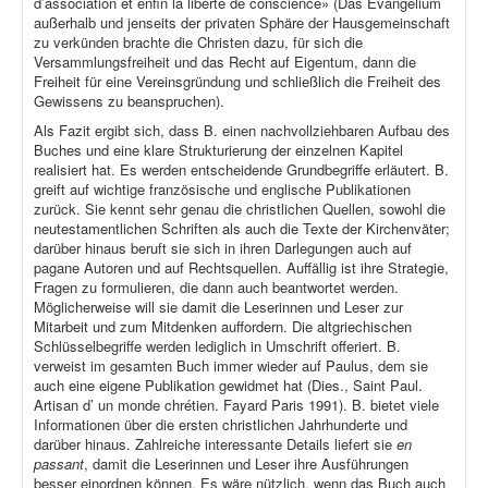
d’association et enfin la liberté de conscience» (Das Evangelium
außerhalb und jenseits der privaten Sphäre der Hausgemeinschaft
zu verkünden brachte die Christen dazu, für sich die
Versammlungsfreiheit und das Recht auf Eigentum, dann die
Freiheit für eine Vereinsgründung und schließlich die Freiheit des
Gewissens zu beanspruchen).
Als Fazit ergibt sich, dass B. einen nachvollziehbaren Aufbau des
Buches und eine klare Strukturierung der einzelnen Kapitel
realisiert hat. Es werden entscheidende Grundbegriffe erläutert. B.
greift auf wichtige französische und englische Publikationen
zurück. Sie kennt sehr genau die christlichen Quellen, sowohl die
neutestamentlichen Schriften als auch die Texte der Kirchenväter;
darüber hinaus beruft sie sich in ihren Darlegungen auch auf
pagane Autoren und auf Rechtsquellen. Auffällig ist ihre Strategie,
Fragen zu formulieren, die dann auch beantwortet werden.
Möglicherweise will sie damit die Leserinnen und Leser zur
Mitarbeit und zum Mitdenken auffordern. Die altgriechischen
Schlüsselbegriffe werden lediglich in Umschrift offeriert. B.
verweist im gesamten Buch immer wieder auf Paulus, dem sie
auch eine eigene Publikation gewidmet hat (Dies., Saint Paul.
Artisan d’ un monde chrétien. Fayard Paris 1991). B. bietet viele
Informationen über die ersten christlichen Jahrhunderte und
darüber hinaus. Zahlreiche interessante Details liefert sie
en
passant
, damit die Leserinnen und Leser ihre Ausführungen
besser einordnen können. Es wäre nützlich, wenn das Buch auch