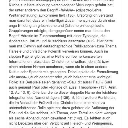
Kirche zur Herausbildung verschiedener Meinungen geführt hat,
der unter anderem den Begriff «
hérésie
» (αἵρεσις/Lehre,
Weltanschauung) aufkommen ließ (136). Ursprünglich verstand
man darunter, dass ein freiwilliger Zusammenschluss durch eine
enge Bindung an griechische und jüdische philosophische
Gruppierungen erfolgte; demgegenüber nenne man heute den
Begriff Häresie im Zusammenhang mit einer Typologie, die
Anderssein, Irrtum und Ausschluss assoziiere (136). Hier hätte
man mit Gewinn auf deutschsprachige Publikationen zum Thema
Häresie und christliche Polemik verweisen können. Auch im
siebten Kapitel gibt es eine Reihe von bemerkenswerten
Informationen, etwa dass Christen eine weitere Identität bzw.
einen anderen Namen annahmen, wenn sie in einen anderen
Kultur- oder Sprachkreis gelangten. Dabei spielte die Formulierung
«dit aussi» /„auch genannt“ oder „auch bekannt“ eine wichtige
Rolle; als Beispiele seien genannt: «Saul dit aussi Paul»/ Saul
auch genannt Paul oder «Ignace dit aussi Théophore» (137, Anm.
12, Ac 13, 9). Offenbar diente dieser doppelte Name der leichteren
Integration des Namensträgers (139). B. führt weitere Punkte an,
die im Verlauf der Frühzeit des Christentums eine nicht zu
unterschätzende Rolle spielten; dazu gehören die Auflösung der
Ehe und die Keuschheit, ein Thema, dem Tertullian nicht weniger
als sechs Abhandlungen gewidmet hat (142). Es fehlten auch
nicht Debatten über den Verzicht auf Fleisch- und Weingenuss,