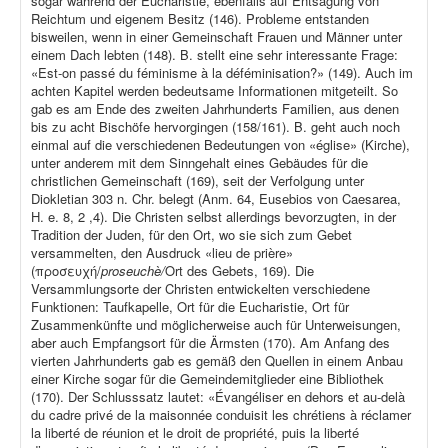
sogar während der Eucharistie, ebenfalls auf Entsagung von
Reichtum und eigenem Besitz (146). Probleme entstanden
bisweilen, wenn in einer Gemeinschaft Frauen und Männer unter
einem Dach lebten (148). B. stellt eine sehr interessante Frage:
«Est-on passé du féminisme à la déféminisation?» (149). Auch im
achten Kapitel werden bedeutsame Informationen mitgeteilt. So
gab es am Ende des zweiten Jahrhunderts Familien, aus denen
bis zu acht Bischöfe hervorgingen (158/161). B. geht auch noch
einmal auf die verschiedenen Bedeutungen von «église» (Kirche),
unter anderem mit dem Sinngehalt eines Gebäudes für die
christlichen Gemeinschaft (169), seit der Verfolgung unter
Diokletian 303 n. Chr. belegt (Anm. 64, Eusebios von Caesarea,
H. e. 8, 2 ,4). Die Christen selbst allerdings bevorzugten, in der
Tradition der Juden, für den Ort, wo sie sich zum Gebet
versammelten, den Ausdruck «lieu de prière»
(προσευχή/
proseuchè/
Ort des Gebets, 169). Die
Versammlungsorte der Christen entwickelten verschiedene
Funktionen: Taufkapelle, Ort für die Eucharistie, Ort für
Zusammenkünfte und möglicherweise auch für Unterweisungen,
aber auch Empfangsort für die Ärmsten (170). Am Anfang des
vierten Jahrhunderts gab es gemäß den Quellen in einem Anbau
einer Kirche sogar für die Gemeindemitglieder eine Bibliothek
(170). Der Schlusssatz lautet: «Évangéliser en dehors et au-delà
du cadre privé de la maisonnée conduisit les chrétiens à réclamer
la liberté de réunion et le droit de propriété, puis la liberté