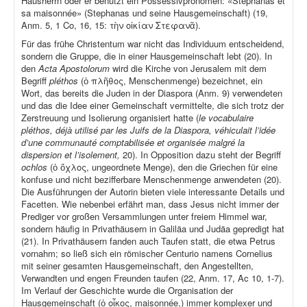
Hausherrn oder er benutzt ein Possessivpronomen: «Stéphanas et
sa maisonnée» (Stephanas und seine Hausgemeinschaft) (19,
Anm. 5, 1 Co, 16, 15: τὴν οἰκίαν Στεφανᾶ).
Für das frühe Christentum war nicht das Individuum entscheidend,
sondern die Gruppe, die in einer Hausgemeinschaft lebt (20). In
den
Acta Apostolorum
wird die Kirche von Jerusalem mit dem
Begriff
pléthos
(ὁ πλῆθος, Menschenmenge) bezeichnet, ein
Wort, das bereits die Juden in der Diaspora (Anm. 9) verwendeten
und das die Idee einer Gemeinschaft vermittelte, die sich trotz der
Zerstreuung und Isolierung organisiert hatte (
le vocabulaire
pléthos, déjà utilisé par les Juifs de la Diaspora, véhiculait l’idée
d’une communauté comptabilisée et organisée malgré la
dispersion et l’isolement,
20). In Opposition dazu steht der Begriff
ochlos
(ὁ ὄχλος, ungeordnete Menge), den die Griechen für eine
konfuse und nicht bezifferbare Menschenmenge anwendeten (20).
Die Ausführungen der Autorin bieten viele interessante Details und
Facetten. Wie nebenbei erfährt man, dass Jesus nicht immer der
Prediger vor großen Versammlungen unter freiem Himmel war,
sondern häufig in Privathäusern in Galiläa und Judäa gepredigt hat
(21). In Privathäusern fanden auch Taufen statt, die etwa Petrus
vornahm; so ließ sich ein römischer Centurio namens Cornelius
mit seiner gesamten Hausgemeinschaft, den Angestellten,
Verwandten und engen Freunden taufen (22, Anm. 17, Ac 10, 1-7).
Im Verlauf der Geschichte wurde die Organisation der
Hausgemeinschaft (ὁ οἶκος, maisonnée,) immer komplexer und