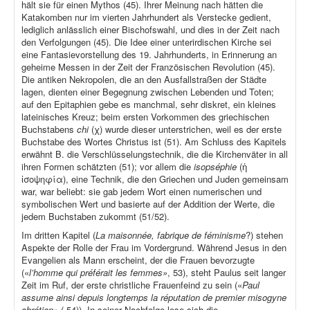
hält sie für einen Mythos (45). Ihrer Meinung nach hätten die
Katakomben nur im vierten Jahrhundert als Verstecke gedient,
lediglich anlässlich einer Bischofswahl, und dies in der Zeit nach
den Verfolgungen (45). Die Idee einer unterirdischen Kirche sei
eine Fantasievorstellung des 19. Jahrhunderts, in Erinnerung an
geheime Messen in der Zeit der Französischen Revolution (45).
Die antiken Nekropolen, die an den Ausfallstraßen der Städte
lagen, dienten einer Begegnung zwischen Lebenden und Toten;
auf den Epitaphien gebe es manchmal, sehr diskret, ein kleines
lateinisches Kreuz; beim ersten Vorkommen des griechischen
Buchstabens
chi
(χ) wurde dieser unterstrichen, weil es der erste
Buchstabe des Wortes Christus ist (51). Am Schluss des Kapitels
erwähnt B. die Verschlüsselungstechnik, die die Kirchenväter in all
ihren Formen schätzten (51); vor allem die
isopséphie
(ἡ
ἰσοψηφία), eine Technik, die den Griechen und Juden gemeinsam
war, war beliebt: sie gab jedem Wort einen numerischen und
symbolischen Wert und basierte auf der Addition der Werte, die
jedem Buchstaben zukommt (51/52).
Im dritten Kapitel (
La maisonnée, fabrique de féminisme
?) stehen
Aspekte der Rolle der Frau im Vordergrund. Während Jesus in den
Evangelien als Mann erscheint, der die Frauen bevorzugte
(«
l’homme qui préférait les femmes»
, 53), steht Paulus seit langer
Zeit im Ruf, der erste christliche Frauenfeind zu sein («
Paul
assume ainsi depuis longtemps la réputation de premier misogyne
chrétien»
( 54)). In seiner Nachfolge lese sich die