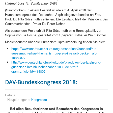
Hartmut Loos (1. Vorsitzender DAV)
(Saarbrücken) In einem Festakt wurde am 4. April 2018 der
Humanismuspreis des Deutschen Altphilologenverbandes an Frau
Prof. Dr. Rita Süssmuth verliehen. Die Laudatio hielt der Präsident des
Caritasverbandes, Prälat Dr. Peter Neher.
Als passenden Preis erhielt Rita Süssmuth eine Bronzeplastik von
Sophie von La Roche, gestaltet vom Speyerer Bildhauer Wolf Spitzer.
Medienberichte über die Humanismuspreisverleihung finden Sie hier:
https://www.saarbruecker-zeitung.de/saarland/saarland/rita-
suessmuth-erhaelt-humanismus-preis-in-saarbruecken_aid-
10853377
http://www.deutschlandfunkkultur.de/plaedoyer-fuer-latein-und-
griechisch-lateinbuecher-haben.1008.de.html?
dram:article_id=414806
DAV-Bundeskongress 2018:
Details
Hauptkategorie:
Kongresse
Bei allen Besucherinnen und Besuchern des Kongresses in