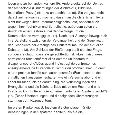
lesen und zu behandeln variiere (9). Andererseits sei der Beitrag
der Archäologie (Einrichtungen der Architektur, Bildnisse,
Inschriften, Papyri) nicht zu unterschätzen (9). Sie vergisst nicht
darauf aufmerksam zu machen, dass man die christlichen Texte
nicht nur wegen ihres Informationsgehalts liest, sondern auch
wegen ihrer Techniken und Schreibstile, außerdem seien sie
Ausdruck einer Pastorale, bei der die Sorge um die
Kommunikation vorrangig ist (11). Nach ihrer Aussage bewegt sich
ihre Darstellung zwischen der Vergangenheit und der Gegenwart,
der Geschichte der Anfänge des Christentums und der aktuellen
Debatten (13). Am Schluss der Einführung stellt sie eine Frage,
von der sie glaubt, dass sie gerechtfertigt ist: «Les maisonnées
chrétiennes fonctionnèrent-elles comme un laboratoire
d’expériences et d’idées quand il s’est agi de confronter les
enseignements de l’Évangile et l’amour du prochain avec un droit
et une pratique fondée sur l’autoritarisme?» (Funktionierten die
christlichen Hausgemeinschaften wie ein Versuchslabor und ein
Labor für Ideen, als es darum ging, die Verkündigungen des
Evangeliums und die Nächstenliebe mit einem Recht und eine
Praxis zu konfrontieren, die auf einem autoritären System beruht?)
(15) (Diese Übersetzungen und die folgenden Übersetzungen
stammen vom Rezensenten).
Im ersten Kapitel legt B. insofern die Grundlagen für die
Ausführungen in den späteren Kapiteln, als sie die