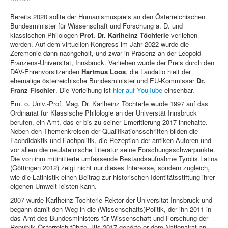
Bereits 2020 sollte der Humanismuspreis an den Österreichischen
Bundesminister für Wissenschaft und Forschung a. D. und
klassischen Philologen
Prof. Dr. Karlheinz Töchterle
verliehen
werden. Auf dem virtuellen Kongress im Jahr 2022 wurde die
Zeremonie dann nachgeholt, und zwar in Präsenz an der Leopold-
Franzens-Universität, Innsbruck. Verliehen wurde der Preis durch den
DAV-Ehrenvorsitzenden
Hartmus Loos
, die Laudatio hielt der
ehemalige österreichische Bundesminister und EU-Kommissar
Dr.
Franz Fischler
. Die Verleihung ist
hier auf YouTube
einsehbar.
Em. o. Univ.-Prof. Mag. Dr. Karlheinz Töchterle wurde 1997 auf das
Ordinariat für Klassische Philologie an der Universtät Innsbruck
berufen, ein Amt, das er bis zu seiner Emeritierung 2017 innehatte.
Neben den Themenkreisen der Qualifikationsschriften bilden die
Fachdidaktik und Fachpolitik, die Rezeption der antiken Autoren und
vor allem die neulateinische Literatur seine Forschungsschwerpunkte.
Die von ihm mitinitiierte umfassende Bestandsaufnahme Tyrolis Latina
(Göttingen 2012) zeigt nicht nur dieses Interesse, sondern zugleich,
wie die Latinistik einen Beitrag zur historischen Identitätsstiftung ihrer
eigenen Umwelt leisten kann.
2007 wurde Karlheinz Töchterle Rektor der Universität Innsbruck und
begann damit den Weg in die (Wissenschafts)Politik, der ihn 2011 in
das Amt des Bundesministers für Wissenschaft und Forschung der
Republik Österreich führte. Bis 2017 gehörte er dem Nationalrat an.