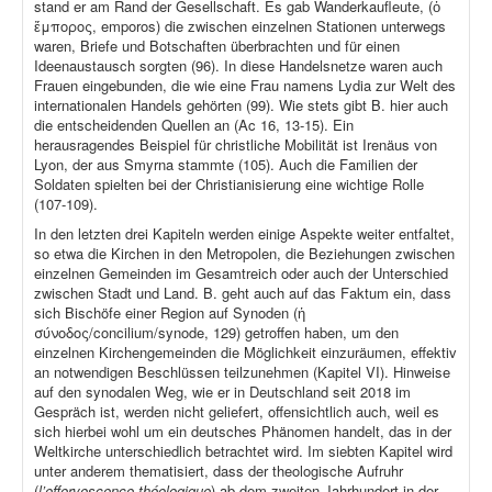
stand er am Rand der Gesellschaft. Es gab Wanderkaufleute, (ὁ
ἔμπορος, emporos) die zwischen einzelnen Stationen unterwegs
waren, Briefe und Botschaften überbrachten und für einen
Ideenaustausch sorgten (96). In diese Handelsnetze waren auch
Frauen eingebunden, die wie eine Frau namens Lydia zur Welt des
internationalen Handels gehörten (99). Wie stets gibt B. hier auch
die entscheidenden Quellen an (Ac 16, 13-15). Ein
herausragendes Beispiel für christliche Mobilität ist Irenäus von
Lyon, der aus Smyrna stammte (105). Auch die Familien der
Soldaten spielten bei der Christianisierung eine wichtige Rolle
(107-109).
In den letzten drei Kapiteln werden einige Aspekte weiter entfaltet,
so etwa die Kirchen in den Metropolen, die Beziehungen zwischen
einzelnen Gemeinden im Gesamtreich oder auch der Unterschied
zwischen Stadt und Land. B. geht auch auf das Faktum ein, dass
sich Bischöfe einer Region auf Synoden (ἡ
σύνοδος/concilium/synode, 129) getroffen haben, um den
einzelnen Kirchengemeinden die Möglichkeit einzuräumen, effektiv
an notwendigen Beschlüssen teilzunehmen (Kapitel VI). Hinweise
auf den synodalen Weg, wie er in Deutschland seit 2018 im
Gespräch ist, werden nicht geliefert, offensichtlich auch, weil es
sich hierbei wohl um ein deutsches Phänomen handelt, das in der
Weltkirche unterschiedlich betrachtet wird. Im siebten Kapitel wird
unter anderem thematisiert, dass der theologische Aufruhr
(
l’effervescence théologique
) ab dem zweiten Jahrhundert in der