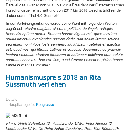
Parallel dazu war er von 2015 bis 2018 Präsident der Österreichischen
Forschungsgemeinschaft und von 2017 bis 2018 Geschäftsführer der
„Lebensraum Tirol 4.0 GesmbH“.
In der Verleihungsurkunde wurde seine Wahl mit folgenden Worten
begründet:
etenim magister et homo politicus de linguis antiquis
tradendis optime meruit. Summo honore dignus est, quod maximo
studio iuventuti excolendae operam dedit, non solum litteras fovens,
sed etiam hominibus ipsis serviens. sic id ipsum petebat et adeptus
est, quod nos, qui litteras Latinas et Graecas docemus, hoc praemio
laudare volumus. studium litterarum et actionem publicam cum salute
communi conexuit. hoc est illud, quod Graece paideia et philanthropia,
Latine humanitas vocatur.
"
Humanismuspreis 2018 an Rita
Süssmuth verliehen
Details
Hauptkategorie:
Kongresse
v.l.n.r: Ulrich Schmitzer (2. Vossitzender DAV), Peter Riemer (2.
Vorsitzender DAV), Dr. Peter Neher (Laudator), Prof. Rita Süssmuth,