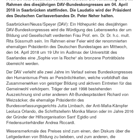
Rahmen des diesjährigen DAV-Bundeskongresses am 04. April
2018 in Saarbrücken stattfinden. Die Laudatio wird der Präsident
des Deutschen Caritasverbandes Dr. Peter Neher halten.
Saarbrücken/Neuss/Speyer (DAV): Ein Höhepunkt des diesjährigen
DAV-Bundeskongresses wird die Würdigung des Lebenswerks der um
Bildung und Gesellschaft verdienten Frau Prof. em. Dr. Dr. h.c. mult.
Rita Süssmuth sein. Im Rahmen einer Feier wird der renommierten
ehemaligen Präsidentin des Deutschen Bundestages am Mittwoch,
den 04. April 2018 um 19 Uhr im Audimax der Universität des
Saarlandes eine „Sophie von la Roche“ als bronzene Porträtbüste
überreicht werden.
Der DAV verleiht alle zwei Jahre im Verlauf seines Bundeskongresses
den Humanismus-Preis an Persönlichkeiten, welche vorbildhaft das
Zusammenwirken von geistiger Bildung und aktivem Eintreten für das
Gemeinwohl verkörpern. Träger der seit 1998 bestehenden
Auszeichnung sind unter anderem Alt-Bundespräsident Richard von
Weizsäcker, die ehemalige Präsidentin des
Bundesverfassungsgerichts Jutta Limbach, der Anti-Mafia-Kämpfer
Leoluca Orlando, die Schriftstellerin Monika Maron oder im Jahre 2016
der Gründer der Hilfsorganisation Sant' Egidio und
Friedensunterhändler Andrea Riccardi.
Wesensmerkmale des Preises sind zum einen, den Diskurs über die
Leitgedanken von Bildung zu beleben, und zum anderen, die