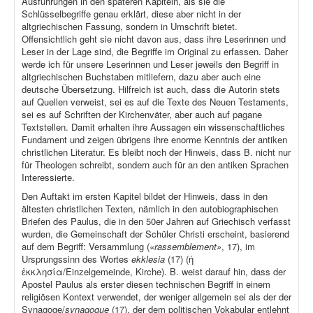
Ausführungen in den späteren Kapiteln, als sie die
Schlüsselbegriffe genau erklärt, diese aber nicht in der
altgriechischen Fassung, sondern in Umschrift bietet.
Offensichtlich geht sie nicht davon aus, dass ihre Leserinnen und
Leser in der Lage sind, die Begriffe im Original zu erfassen. Daher
werde ich für unsere Leserinnen und Leser jeweils den Begriff in
altgriechischen Buchstaben mitliefern, dazu aber auch eine
deutsche Übersetzung. Hilfreich ist auch, dass die Autorin stets
auf Quellen verweist, sei es auf die Texte des Neuen Testaments,
sei es auf Schriften der Kirchenväter, aber auch auf pagane
Textstellen. Damit erhalten ihre Aussagen ein wissenschaftliches
Fundament und zeigen übrigens ihre enorme Kenntnis der antiken
christlichen Literatur. Es bleibt noch der Hinweis, dass B. nicht nur
für Theologen schreibt, sondern auch für an den antiken Sprachen
Interessierte.
Den Auftakt im ersten Kapitel bildet der Hinweis, dass in den
ältesten christlichen Texten, nämlich in den autobiographischen
Briefen des Paulus, die in den 50er Jahren auf Griechisch verfasst
wurden, die Gemeinschaft der Schüler Christi erscheint, basierend
auf dem Begriff: Versammlung (
«rassemblement»
, 17), im
Ursprungssinn des Wortes
ekklesia
(17) (ἡ
ἐκκλησία/Einzelgemeinde, Kirche). B. weist darauf hin, dass der
Apostel Paulus als erster diesen technischen Begriff in einem
religiösen Kontext verwendet, der weniger allgemein sei als der der
Synagoge/
synagogue
(17), der dem politischen Vokabular entlehnt