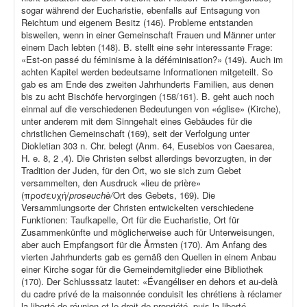
sogar während der Eucharistie, ebenfalls auf Entsagung von
Reichtum und eigenem Besitz (146). Probleme entstanden
bisweilen, wenn in einer Gemeinschaft Frauen und Männer unter
einem Dach lebten (148). B. stellt eine sehr interessante Frage:
«Est-on passé du féminisme à la déféminisation?» (149). Auch im
achten Kapitel werden bedeutsame Informationen mitgeteilt. So
gab es am Ende des zweiten Jahrhunderts Familien, aus denen
bis zu acht Bischöfe hervorgingen (158/161). B. geht auch noch
einmal auf die verschiedenen Bedeutungen von «église» (Kirche),
unter anderem mit dem Sinngehalt eines Gebäudes für die
christlichen Gemeinschaft (169), seit der Verfolgung unter
Diokletian 303 n. Chr. belegt (Anm. 64, Eusebios von Caesarea,
H. e. 8, 2 ,4). Die Christen selbst allerdings bevorzugten, in der
Tradition der Juden, für den Ort, wo sie sich zum Gebet
versammelten, den Ausdruck «lieu de prière»
(προσευχή/
proseuchè/
Ort des Gebets, 169). Die
Versammlungsorte der Christen entwickelten verschiedene
Funktionen: Taufkapelle, Ort für die Eucharistie, Ort für
Zusammenkünfte und möglicherweise auch für Unterweisungen,
aber auch Empfangsort für die Ärmsten (170). Am Anfang des
vierten Jahrhunderts gab es gemäß den Quellen in einem Anbau
einer Kirche sogar für die Gemeindemitglieder eine Bibliothek
(170). Der Schlusssatz lautet: «Évangéliser en dehors et au-delà
du cadre privé de la maisonnée conduisit les chrétiens à réclamer
la liberté de réunion et le droit de propriété, puis la liberté