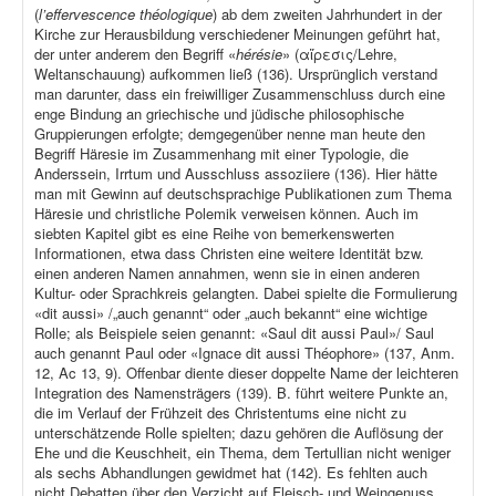
(
l’effervescence théologique
) ab dem zweiten Jahrhundert in der
Kirche zur Herausbildung verschiedener Meinungen geführt hat,
der unter anderem den Begriff «
hérésie
» (αἵρεσις/Lehre,
Weltanschauung) aufkommen ließ (136). Ursprünglich verstand
man darunter, dass ein freiwilliger Zusammenschluss durch eine
enge Bindung an griechische und jüdische philosophische
Gruppierungen erfolgte; demgegenüber nenne man heute den
Begriff Häresie im Zusammenhang mit einer Typologie, die
Anderssein, Irrtum und Ausschluss assoziiere (136). Hier hätte
man mit Gewinn auf deutschsprachige Publikationen zum Thema
Häresie und christliche Polemik verweisen können. Auch im
siebten Kapitel gibt es eine Reihe von bemerkenswerten
Informationen, etwa dass Christen eine weitere Identität bzw.
einen anderen Namen annahmen, wenn sie in einen anderen
Kultur- oder Sprachkreis gelangten. Dabei spielte die Formulierung
«dit aussi» /„auch genannt“ oder „auch bekannt“ eine wichtige
Rolle; als Beispiele seien genannt: «Saul dit aussi Paul»/ Saul
auch genannt Paul oder «Ignace dit aussi Théophore» (137, Anm.
12, Ac 13, 9). Offenbar diente dieser doppelte Name der leichteren
Integration des Namensträgers (139). B. führt weitere Punkte an,
die im Verlauf der Frühzeit des Christentums eine nicht zu
unterschätzende Rolle spielten; dazu gehören die Auflösung der
Ehe und die Keuschheit, ein Thema, dem Tertullian nicht weniger
als sechs Abhandlungen gewidmet hat (142). Es fehlten auch
nicht Debatten über den Verzicht auf Fleisch- und Weingenuss,