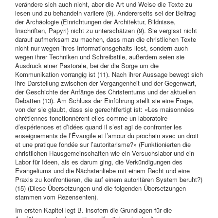
verändere sich auch nicht, aber die Art und Weise die Texte zu
lesen und zu behandeln variiere (9). Andererseits sei der Beitrag
der Archäologie (Einrichtungen der Architektur, Bildnisse,
Inschriften, Papyri) nicht zu unterschätzen (9). Sie vergisst nicht
darauf aufmerksam zu machen, dass man die christlichen Texte
nicht nur wegen ihres Informationsgehalts liest, sondern auch
wegen ihrer Techniken und Schreibstile, außerdem seien sie
Ausdruck einer Pastorale, bei der die Sorge um die
Kommunikation vorrangig ist (11). Nach ihrer Aussage bewegt sich
ihre Darstellung zwischen der Vergangenheit und der Gegenwart,
der Geschichte der Anfänge des Christentums und der aktuellen
Debatten (13). Am Schluss der Einführung stellt sie eine Frage,
von der sie glaubt, dass sie gerechtfertigt ist: «Les maisonnées
chrétiennes fonctionnèrent-elles comme un laboratoire
d’expériences et d’idées quand il s’est agi de confronter les
enseignements de l’Évangile et l’amour du prochain avec un droit
et une pratique fondée sur l’autoritarisme?» (Funktionierten die
christlichen Hausgemeinschaften wie ein Versuchslabor und ein
Labor für Ideen, als es darum ging, die Verkündigungen des
Evangeliums und die Nächstenliebe mit einem Recht und eine
Praxis zu konfrontieren, die auf einem autoritären System beruht?)
(15) (Diese Übersetzungen und die folgenden Übersetzungen
stammen vom Rezensenten).
Im ersten Kapitel legt B. insofern die Grundlagen für die