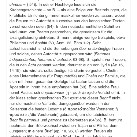
chrétien»
( 54)). In seiner Nachfolge lese sich die
Kirchengeschichte – so B. – als eine Folge von Bestrebungen, die
kirchliche Einrichtung immer maskuliner werden zu lassen, wobei
die Frauen mit Autorität sukzessive aus den kanonischen Texten
verschwunden seien (54). In den neutestamentlichen Schriften
wird kaum von Paaren gesprochen, die gemeinsam für die
Evangelisierung eintreten. B. nennt einige wenige Beispiele, etwa
Philemon und Apphia (60, Anm. 23, Phm 1-2). Sehr
aufschlussreich sind die Bemerkungen über unabhängige Frauen
und solche, denen Autorität zugesprochen wird (
Femmes
indépendantes, femmes d‘ autorité
, 63-68). B. spricht von Frauen,
die in den
Acta
genannt werden, darunter auch von Lydia (Ac 16,
14-15); sie wird als selbständige Händlerin vorgestellt, Chefin
eines Unternehmens (für Purpurstoffe) und Chefin der Familie, die
sich mit ihrem gesamten Gefolge hat taufen lassen und die
Aposteln in ihrem Haus empfangen hat (63). Eine solche Frau
nennt Paulus seine «
patronne
» (ἡ προστάτις/die Vorsteherin). In
der klassischen griechischen Zeit existierte dieser Begriff nicht,
nur die maskuline Variante; demgegenüber wurden in der
Kaiserzeit die beiden Lexeme (ὁ προστάτης/der Vorsteher; ἡ
προστάτις/die Vorsteherin) gebraucht, um die lateinischen
Begriffe
patronus
und
patrona
zu übersetzen (64/65). B. bemüht
nochmals den Briefwechsel zwischen Trajan und Plinius dem
Jüngeren; in einem Brief (ep
.
10, 96, 8) werden Frauen als
ministrae
(66) bezeichnet, ein Wort, das B. als lateinische