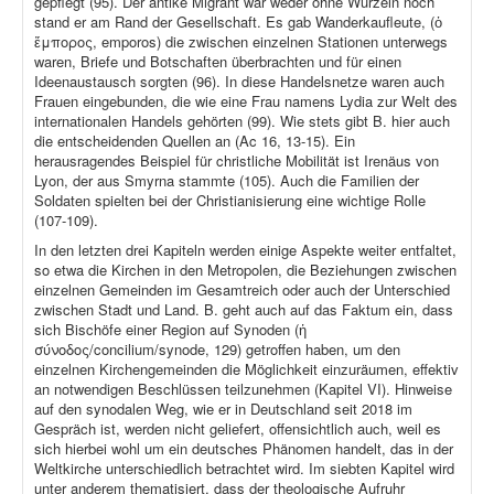
gepflegt (95). Der antike Migrant war weder ohne Wurzeln noch
stand er am Rand der Gesellschaft. Es gab Wanderkaufleute, (ὁ
ἔμπορος, emporos) die zwischen einzelnen Stationen unterwegs
waren, Briefe und Botschaften überbrachten und für einen
Ideenaustausch sorgten (96). In diese Handelsnetze waren auch
Frauen eingebunden, die wie eine Frau namens Lydia zur Welt des
internationalen Handels gehörten (99). Wie stets gibt B. hier auch
die entscheidenden Quellen an (Ac 16, 13-15). Ein
herausragendes Beispiel für christliche Mobilität ist Irenäus von
Lyon, der aus Smyrna stammte (105). Auch die Familien der
Soldaten spielten bei der Christianisierung eine wichtige Rolle
(107-109).
In den letzten drei Kapiteln werden einige Aspekte weiter entfaltet,
so etwa die Kirchen in den Metropolen, die Beziehungen zwischen
einzelnen Gemeinden im Gesamtreich oder auch der Unterschied
zwischen Stadt und Land. B. geht auch auf das Faktum ein, dass
sich Bischöfe einer Region auf Synoden (ἡ
σύνοδος/concilium/synode, 129) getroffen haben, um den
einzelnen Kirchengemeinden die Möglichkeit einzuräumen, effektiv
an notwendigen Beschlüssen teilzunehmen (Kapitel VI). Hinweise
auf den synodalen Weg, wie er in Deutschland seit 2018 im
Gespräch ist, werden nicht geliefert, offensichtlich auch, weil es
sich hierbei wohl um ein deutsches Phänomen handelt, das in der
Weltkirche unterschiedlich betrachtet wird. Im siebten Kapitel wird
unter anderem thematisiert, dass der theologische Aufruhr