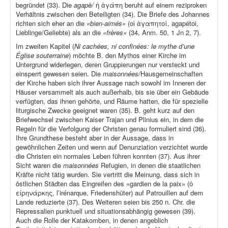
begründet (33). Die
agapè/
ἡ ἀγάπη beruht auf einem reziproken
Verhältnis zwischen den Beteiligten (34). Die Briefe des Johannes
richten sich eher an die
«bien-aimés»
(οἱ ἀγαπητοί, agapétoi,
Lieblinge/Geliebte) als an die
«frères»
(34, Anm. 50, 1 Jn 2, 7).
Im zweiten Kapitel (
Ni cachées, ni confinées: le mythe d’une
Église souterraine
) möchte B. den Mythos einer Kirche im
Untergrund widerlegen, deren Gruppierungen nur versteckt und
einsperrt gewesen seien. Die
maisonnées/
Hausgemeinschaften
der Kirche haben sich ihrer Aussage nach sowohl im Inneren der
Häuser versammelt als auch außerhalb, bis sie über ein Gebäude
verfügten, das ihnen gehörte, und Räume hatten, die für spezielle
liturgische Zwecke geeignet waren (35). B. geht kurz auf den
Briefwechsel zwischen Kaiser Trajan und Plinius ein, in dem die
Regeln für die Verfolgung der Christen genau formuliert sind (36).
Ihre Grundthese besteht aber in der Aussage, dass in
gewöhnlichen Zeiten und wenn auf Denunziation verzichtet wurde
die Christen ein normales Leben führen konnten (37). Aus ihrer
Sicht waren die
maisonnées
Refugien, in denen die staatlichen
Kräfte nicht tätig wurden. Sie vertritt die Meinung, dass sich in
östlichen Städten das Eingreifen des «gardien de la paix» (ὁ
εἰρηνάρκης, l’irénarque, Friedenshüter) auf Patrouillen auf dem
Lande reduzierte (37). Des Weiteren seien bis 250 n. Chr. die
Repressalien punktuell und situationsabhängig gewesen (39).
Auch die Rolle der Katakomben, in denen angeblich