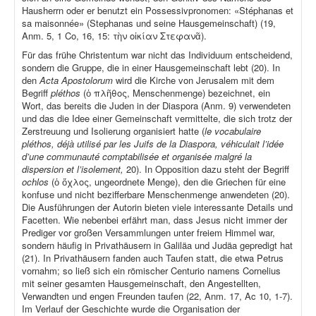
Hausherrn oder er benutzt ein Possessivpronomen: «Stéphanas et
sa maisonnée» (Stephanas und seine Hausgemeinschaft) (19,
Anm. 5, 1 Co, 16, 15: τὴν οἰκίαν Στεφανᾶ).
Für das frühe Christentum war nicht das Individuum entscheidend,
sondern die Gruppe, die in einer Hausgemeinschaft lebt (20). In
den
Acta Apostolorum
wird die Kirche von Jerusalem mit dem
Begriff
pléthos
(ὁ πλῆθος, Menschenmenge) bezeichnet, ein
Wort, das bereits die Juden in der Diaspora (Anm. 9) verwendeten
und das die Idee einer Gemeinschaft vermittelte, die sich trotz der
Zerstreuung und Isolierung organisiert hatte (
le vocabulaire
pléthos, déjà utilisé par les Juifs de la Diaspora, véhiculait l’idée
d’une communauté comptabilisée et organisée malgré la
dispersion et l’isolement,
20). In Opposition dazu steht der Begriff
ochlos
(ὁ ὄχλος, ungeordnete Menge), den die Griechen für eine
konfuse und nicht bezifferbare Menschenmenge anwendeten (20).
Die Ausführungen der Autorin bieten viele interessante Details und
Facetten. Wie nebenbei erfährt man, dass Jesus nicht immer der
Prediger vor großen Versammlungen unter freiem Himmel war,
sondern häufig in Privathäusern in Galiläa und Judäa gepredigt hat
(21). In Privathäusern fanden auch Taufen statt, die etwa Petrus
vornahm; so ließ sich ein römischer Centurio namens Cornelius
mit seiner gesamten Hausgemeinschaft, den Angestellten,
Verwandten und engen Freunden taufen (22, Anm. 17, Ac 10, 1-7).
Im Verlauf der Geschichte wurde die Organisation der