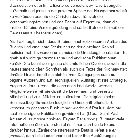
d’association et enfin la liberté de conscience» (Das Evangelium
außerhalb und jenseits der privaten Sphäre der Hausgemeinschaft
zu verkünden brachte die Christen dazu, für sich die
Versammlungsfreiheit und das Recht auf Eigentum, dann die
Freiheit für eine Vereinsgründung und schließlich die Freiheit des
Gewissens zu beanspruchen).
Als Fazit ergibt sich, dass B. einen nachvollziehbaren Aufbau des
Buches und eine klare Strukturierung der einzelnen Kapitel
realisiert hat. Es werden entscheidende Grundbegriffe erläutert. B.
greift auf wichtige französische und englische Publikationen
zurück. Sie kennt sehr genau die christlichen Quellen, sowohl die
neutestamentlichen Schriften als auch die Texte der Kirchenväter;
darüber hinaus beruft sie sich in ihren Darlegungen auch auf
pagane Autoren und auf Rechtsquellen. Auffällig ist ihre Strategie,
Fragen zu formulieren, die dann auch beantwortet werden.
Möglicherweise will sie damit die Leserinnen und Leser zur
Mitarbeit und zum Mitdenken auffordern. Die altgriechischen
Schlüsselbegriffe werden lediglich in Umschrift offeriert. B.
verweist im gesamten Buch immer wieder auf Paulus, dem sie
auch eine eigene Publikation gewidmet hat (Dies., Saint Paul.
Artisan d’ un monde chrétien. Fayard Paris 1991). B. bietet viele
Informationen über die ersten christlichen Jahrhunderte und
darüber hinaus. Zahlreiche interessante Details liefert sie
en
passant
, damit die Leserinnen und Leser ihre Ausführungen