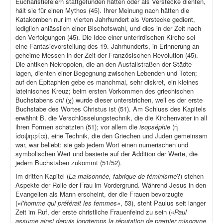
Eucharistiefeiern stattgefunden hätten oder als Verstecke dienten,
hält sie für einen Mythos (45). Ihrer Meinung nach hätten die
Katakomben nur im vierten Jahrhundert als Verstecke gedient,
lediglich anlässlich einer Bischofswahl, und dies in der Zeit nach
den Verfolgungen (45). Die Idee einer unterirdischen Kirche sei
eine Fantasievorstellung des 19. Jahrhunderts, in Erinnerung an
geheime Messen in der Zeit der Französischen Revolution (45).
Die antiken Nekropolen, die an den Ausfallstraßen der Städte
lagen, dienten einer Begegnung zwischen Lebenden und Toten;
auf den Epitaphien gebe es manchmal, sehr diskret, ein kleines
lateinisches Kreuz; beim ersten Vorkommen des griechischen
Buchstabens
chi
(χ) wurde dieser unterstrichen, weil es der erste
Buchstabe des Wortes Christus ist (51). Am Schluss des Kapitels
erwähnt B. die Verschlüsselungstechnik, die die Kirchenväter in all
ihren Formen schätzten (51); vor allem die
isopséphie
(ἡ
ἰσοψηφία), eine Technik, die den Griechen und Juden gemeinsam
war, war beliebt: sie gab jedem Wort einen numerischen und
symbolischen Wert und basierte auf der Addition der Werte, die
jedem Buchstaben zukommt (51/52).
Im dritten Kapitel (
La maisonnée, fabrique de féminisme
?) stehen
Aspekte der Rolle der Frau im Vordergrund. Während Jesus in den
Evangelien als Mann erscheint, der die Frauen bevorzugte
(«
l’homme qui préférait les femmes»
, 53), steht Paulus seit langer
Zeit im Ruf, der erste christliche Frauenfeind zu sein («
Paul
assume ainsi depuis longtemps la réputation de premier misogyne