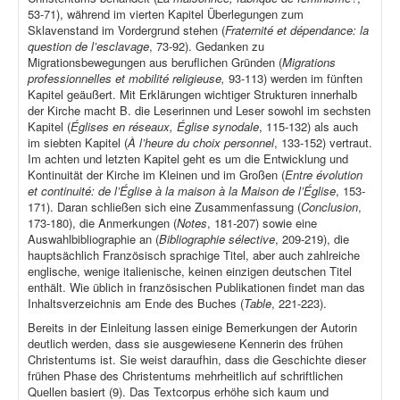
53-71), während im vierten Kapitel Überlegungen zum
Sklavenstand im Vordergrund stehen (
Fraternité et dépendance: la
question de l’esclavage
, 73-92). Gedanken zu
Migrationsbewegungen aus beruflichen Gründen (
Migrations
professionnelles et mobilité religieuse,
93-113) werden im fünften
Kapitel geäußert. Mit Erklärungen wichtiger Strukturen innerhalb
der Kirche macht B. die Leserinnen und Leser sowohl im sechsten
Kapitel (
Églises en réseaux, Église synodale
, 115-132) als auch
im siebten Kapitel (
À l’heure du choix personnel
, 133-152) vertraut.
Im achten und letzten Kapitel geht es um die Entwicklung und
Kontinuität der Kirche im Kleinen und im Großen (
Entre évolution
et continuité: de l’Église à la maison à la Maison de l’Église
, 153-
171). Daran schließen sich eine Zusammenfassung (
Conclusion
,
173-180), die Anmerkungen (
Notes
, 181-207) sowie eine
Auswahlbibliographie an (
Bibliographie sélective
, 209-219), die
hauptsächlich Französisch sprachige Titel, aber auch zahlreiche
englische, wenige italienische, keinen einzigen deutschen Titel
enthält. Wie üblich in französischen Publikationen findet man das
Inhaltsverzeichnis am Ende des Buches (
Table
, 221-223).
Bereits in der Einleitung lassen einige Bemerkungen der Autorin
deutlich werden, dass sie ausgewiesene Kennerin des frühen
Christentums ist. Sie weist daraufhin, dass die Geschichte dieser
frühen Phase des Christentums mehrheitlich auf schriftlichen
Quellen basiert (9). Das Textcorpus erhöhe sich kaum und