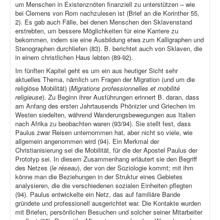
um Menschen in Existenznöten finanziell zu unterstützen – wie
bei Clemens von Rom nachzulesen ist (Brief an die Korinther 55,
2). Es gab auch Fälle, bei denen Menschen den Sklavenstand
erstrebten, um bessere Möglichkeiten für eine Karriere zu
bekommen, indem sie eine Ausbildung etwa zum Kalligraphen und
Stenographen durchliefen (83). B. berichtet auch von Sklaven, die
in einem christlichen Haus lebten (89-92).
Im fünften Kapitel geht es um ein aus heutiger Sicht sehr
aktuelles Thema, nämlich um Fragen der Migration (und um die
religiöse Mobilität) (
Migrations professionnelles et mobilité
religieuse
). Zu Beginn ihrer Ausführungen erinnert B. daran, dass
am Anfang des ersten Jahrtausends Phönizier und Griechen im
Westen siedelten, während Wanderungsbewegungen aus Italien
nach Afrika zu beobachten waren (93/94). Sie stellt fest, dass
Paulus zwar Reisen unternommen hat, aber nicht so viele, wie
allgemein angenommen wird (94). Ein Merkmal der
Christianisierung sei die Mobilität, für die der Apostel Paulus der
Prototyp sei. In diesem Zusammenhang erläutert sie den Begriff
des Netzes (
le réseau
), der von der Soziologie kommt; mit ihm
könne man die Beziehungen in der Struktur eines Gebietes
analysieren, die die verschiedenen sozialen Einheiten pflegten
(94). Paulus entwickelte ein Netz, das auf familiäre Bande
gründete und professionell ausgerichtet war. Die Kontakte wurden
mit Briefen, persönlichen Besuchen und solcher seiner Mitarbeiter