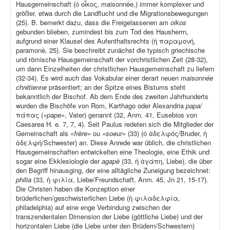
Hausgemeinschaft (ὁ οἶκος, maisonnée,) immer komplexer und
größer, etwa durch die Landflucht und die Migrationsbewegungen
(25). B. bemerkt dazu, dass die Freigelassenen am
oikos
gebunden blieben, zumindest bis zum Tod des Hausherrn,
aufgrund einer Klausel des Aufenthaltsrechts (ἡ παραμονή,
paramonè
,
25). Sie beschreibt zunächst die typisch griechische
und römische Hausgemeinschaft der vorchristlichen Zeit (28-32),
um dann Einzelheiten der christlichen Hausgemeinschaft zu liefern
(32-34). Es wird auch das Vokabular einer derart neuen
maisonnée
chrétienne
präsentiert; an der Spitze eines Bistums steht
bekanntlich der Bischof. Ab dem Ende des zweiten Jahrhunderts
wurden die Bischöfe von Rom, Karthago oder Alexandria
papa
/
πάπας (
«pape»
, Vater) genannt (32, Anm. 41, Eusebios von
Caesarea H
.
e
.
7, 7, 4). Seit Paulus redeten sich die Mitglieder der
Gemeinschaft als
«frère»
ou
«soeur»
(33) (ὁ ἀδελφός/Bruder, ἡ
ἀδελφή/Schwester) an. Diese Anrede war üblich, die christlichen
Hausgemeinschaften entwickelten eine Theologie, eine Ethik und
sogar eine Ekklesiologie der
agapè
(33, ἡ ἀγάπη, Liebe), die über
den Begriff hinausging, der eine alltägliche Zuneigung bezeichnet:
philia
(33, ἡ φιλία, Liebe/Freundschaft, Anm. 45, Jn 21, 15-17).
Die Christen haben die Konzeption einer
brüderlichen/geschwisterlichen Liebe (ἡ φιλαδελφία
,
philadelphia) auf eine enge Verbindung zwischen der
transzendentalen Dimension der Liebe (göttliche Liebe) und der
horizontalen Liebe (die Liebe unter den Brüdern/Schwestern)