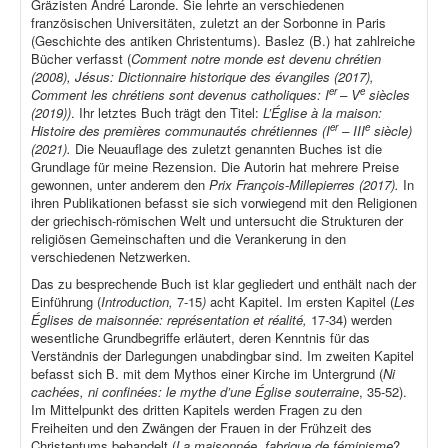
Gräzisten André Laronde. Sie lehrte an verschiedenen
französischen Universitäten, zuletzt an der Sorbonne in Paris
(Geschichte des antiken Christentums). Baslez (B.) hat zahlreiche
Bücher verfasst (
Comment notre monde est devenu chrétien
(2008), Jésus: Dictionnaire historique des évangiles (2017),
er
e
Comment les chrétiens sont devenus catholiques: I
– V
siècles
(2019))
. Ihr letztes Buch trägt den Titel:
L’Église à la maison:
er
e
Histoire des premières communautés chrétiennes (I
– III
siècle)
(2021).
Die Neuauflage des zuletzt genannten Buches ist die
Grundlage für meine Rezension. Die Autorin hat mehrere Preise
gewonnen, unter anderem den
Prix François-Millepierres (2017).
In
ihren Publikationen befasst sie sich vorwiegend mit den Religionen
der griechisch-römischen Welt und untersucht die Strukturen der
religiösen Gemeinschaften und die Verankerung in den
verschiedenen Netzwerken.
Das zu besprechende Buch ist klar gegliedert und enthält nach der
Einführung (
Introduction,
7-15
)
acht Kapitel. Im ersten Kapitel (
Les
Églises de maisonnée: représentation et réalité,
17-34) werden
wesentliche Grundbegriffe erläutert, deren Kenntnis für das
Verständnis der Darlegungen unabdingbar sind. Im zweiten Kapitel
befasst sich B. mit dem Mythos einer Kirche im Untergrund (
Ni
cachées, ni confinées: le mythe d’une Église souterraine
, 35-52).
Im Mittelpunkt des dritten Kapitels werden Fragen zu den
Freiheiten und den Zwängen der Frauen in der Frühzeit des
Christentums behandelt (
La maisonnée, fabrique de féminisme
?,