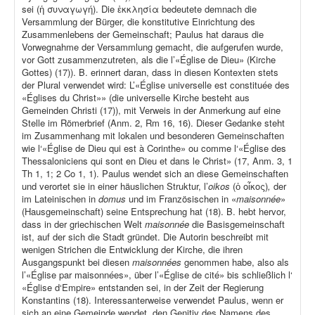
sei (ἡ συναγωγή). Die ἐκκλησία bedeutete demnach die
Versammlung der Bürger, die konstitutive Einrichtung des
Zusammenlebens der Gemeinschaft; Paulus hat daraus die
Vorwegnahme der Versammlung gemacht, die aufgerufen wurde,
vor Gott zusammenzutreten, als die l’«Église de Dieu» (Kirche
Gottes) (17)). B. erinnert daran, dass in diesen Kontexten stets
der Plural verwendet wird: L’«Église universelle est constituée des
«Églises du Christ»» (die universelle Kirche besteht aus
Gemeinden Christi (17)), mit Verweis in der Anmerkung auf eine
Stelle im Römerbrief (Anm. 2, Rm 16, 16). Dieser Gedanke steht
im Zusammenhang mit lokalen und besonderen Gemeinschaften
wie l‘«Église de Dieu qui est à Corinthe» ou comme l‘«Église des
Thessaloniciens qui sont en Dieu et dans le Christ» (17, Anm. 3, 1
Th 1, 1; 2 Co 1, 1). Paulus wendet sich an diese Gemeinschaften
und verortet sie in einer häuslichen Struktur, l’
oikos
(ὁ οἶκος)
,
der
im Lateinischen in
domus
und im Französischen in «
maisonnée
»
(Hausgemeinschaft) seine Entsprechung hat (18). B. hebt hervor,
dass in der griechischen Welt
maisonnée
die Basisgemeinschaft
ist, auf der sich die Stadt gründet. Die Autorin beschreibt mit
wenigen Strichen die Entwicklung der Kirche, die ihren
Ausgangspunkt bei diesen
maisonnées
genommen habe, also als
l’«Église par maisonnées», über l’«Église de cité» bis schließlich l‘
«Église d‘Empire» entstanden sei, in der Zeit der Regierung
Konstantins (18). Interessanterweise verwendet Paulus, wenn er
sich an eine Gemeinde wendet, den Genitiv des Namens des