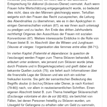
Entsprechung für
diákonoi
(διάκονοι/Diener) vermutet. Auch wenn
Frauen hohe Wertschätzung entgegengebracht wurde, so bedeutet
dies nicht, dass sie den Männern gleichrangig waren. Tertullian
weigerte sich den Frauen das Recht zuzusprechen, die Leitung
des Abendmahles zu übernehmen, wie es in den Apokryphen in
einigen Gemeinschaften vorkam (67); es war ihnen auch untersagt
zu predigen und zu taufen. Am Ende des dritten Jahrhunderts
rechtfertigt Origenes den Ausschluss der Frauen mit sozialen
Konventionen (67). Weitere interessante Einblicke in die Rolle von
Frauen bietet B. im Abschnitt über die Witwen und Jungfrauen
(
Veuves et vierges: l’organisation des femmes entre elles
(68-71)).
Im vierten Kapitel (
Fraternité et dépendance: la question de
l’esclavage
) werden Fragen zum Thema Sklaven behandelt. B.
erläutert unter anderem, wie jemand zum Sklaven wurde (etwa
durch Piraterie und in Bürgerkriegszeiten) und greift dabei auf
bekannte Quellen zurück (75); sie liefert auch Informationen über
die finanzielle Lage der Sklaven und wie sich ein solcher
freikaufen konnte. Sie geht der semantischen Bedeutung des
Begriffs
doulos
(ὁ δούλος/Sklave oder Diener, je nach Kontext
(79-80)) nach, vor allem in neutestamentlichen Schriften. Einen
eigenen Abschnitt bietet B. zum Thema freiwilliger Sklavenschaft
(
Esclavage volontaire et don de soi
(82-83)); sie berichtet von
Fällen, bei denen Personen freiwillig zu Sklaven wurden, um
Lösegeld für Gefangene zu erhalten oder um Geld zu sammeln,