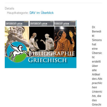
Details
Hauptkategorie:
DAV im Überblick
Dr.
Benedi
kt
Simons
hat
eine
Übersic
ht
erstellt
über
alle
Artikel
des
Alts
prachlic
hen
Unterric
hts
, die
das
Griechi