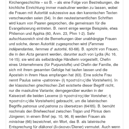
Kirchengeschichte – so B. – als eine Folge von Bestrebungen, die
kirchliche Einrichtung immer maskuliner werden zu lassen, wobei
die Frauen mit Autorität sukzessive aus den kanonischen Texten
verschwunden seien (54). In den neutestamentlichen Schriften
wird kaum von Paaren gesprochen, die gemeinsam für die
Evangelisierung eintreten. B. nennt einige wenige Beispiele, etwa
Philemon und Apphia (60, Anm. 23, Phm 1-2). Sehr
aufschlussreich sind die Bemerkungen über unabhängige Frauen
und solche, denen Autorität zugesprochen wird (
Femmes
indépendantes, femmes d‘ autorité
, 63-68). B. spricht von Frauen,
die in den
Acta
genannt werden, darunter auch von Lydia (Ac 16,
14-15); sie wird als selbständige Händlerin vorgestellt, Chefin
eines Unternehmens (für Purpurstoffe) und Chefin der Familie, die
sich mit ihrem gesamten Gefolge hat taufen lassen und die
Aposteln in ihrem Haus empfangen hat (63). Eine solche Frau
nennt Paulus seine «
patronne
» (ἡ προστάτις/die Vorsteherin). In
der klassischen griechischen Zeit existierte dieser Begriff nicht,
nur die maskuline Variante; demgegenüber wurden in der
Kaiserzeit die beiden Lexeme (ὁ προστάτης/der Vorsteher; ἡ
προστάτις/die Vorsteherin) gebraucht, um die lateinischen
Begriffe
patronus
und
patrona
zu übersetzen (64/65). B. bemüht
nochmals den Briefwechsel zwischen Trajan und Plinius dem
Jüngeren; in einem Brief (ep
.
10, 96, 8) werden Frauen als
ministrae
(66) bezeichnet, ein Wort, das B. als lateinische
Entsprechung für
diákonoi
(διάκονοι/Diener) vermutet. Auch wenn