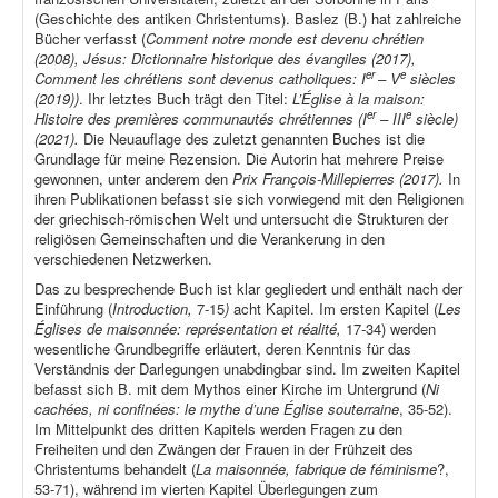
(Geschichte des antiken Christentums). Baslez (B.) hat zahlreiche
Bücher verfasst (
Comment notre monde est devenu chrétien
(2008), Jésus: Dictionnaire historique des évangiles (2017),
er
e
Comment les chrétiens sont devenus catholiques: I
– V
siècles
(2019))
. Ihr letztes Buch trägt den Titel:
L’Église à la maison:
er
e
Histoire des premières communautés chrétiennes (I
– III
siècle)
(2021).
Die Neuauflage des zuletzt genannten Buches ist die
Grundlage für meine Rezension. Die Autorin hat mehrere Preise
gewonnen, unter anderem den
Prix François-Millepierres (2017).
In
ihren Publikationen befasst sie sich vorwiegend mit den Religionen
der griechisch-römischen Welt und untersucht die Strukturen der
religiösen Gemeinschaften und die Verankerung in den
verschiedenen Netzwerken.
Das zu besprechende Buch ist klar gegliedert und enthält nach der
Einführung (
Introduction,
7-15
)
acht Kapitel. Im ersten Kapitel (
Les
Églises de maisonnée: représentation et réalité,
17-34) werden
wesentliche Grundbegriffe erläutert, deren Kenntnis für das
Verständnis der Darlegungen unabdingbar sind. Im zweiten Kapitel
befasst sich B. mit dem Mythos einer Kirche im Untergrund (
Ni
cachées, ni confinées: le mythe d’une Église souterraine
, 35-52).
Im Mittelpunkt des dritten Kapitels werden Fragen zu den
Freiheiten und den Zwängen der Frauen in der Frühzeit des
Christentums behandelt (
La maisonnée, fabrique de féminisme
?,
53-71), während im vierten Kapitel Überlegungen zum