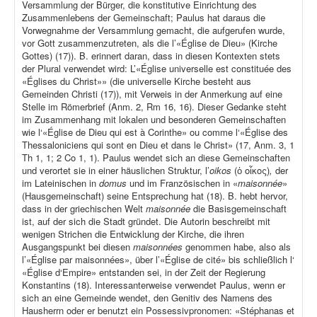
Versammlung der Bürger, die konstitutive Einrichtung des
Zusammenlebens der Gemeinschaft; Paulus hat daraus die
Vorwegnahme der Versammlung gemacht, die aufgerufen wurde,
vor Gott zusammenzutreten, als die l’«Église de Dieu» (Kirche
Gottes) (17)). B. erinnert daran, dass in diesen Kontexten stets
der Plural verwendet wird: L’«Église universelle est constituée des
«Églises du Christ»» (die universelle Kirche besteht aus
Gemeinden Christi (17)), mit Verweis in der Anmerkung auf eine
Stelle im Römerbrief (Anm. 2, Rm 16, 16). Dieser Gedanke steht
im Zusammenhang mit lokalen und besonderen Gemeinschaften
wie l‘«Église de Dieu qui est à Corinthe» ou comme l‘«Église des
Thessaloniciens qui sont en Dieu et dans le Christ» (17, Anm. 3, 1
Th 1, 1; 2 Co 1, 1). Paulus wendet sich an diese Gemeinschaften
und verortet sie in einer häuslichen Struktur, l’
oikos
(ὁ οἶκος)
,
der
im Lateinischen in
domus
und im Französischen in «
maisonnée
»
(Hausgemeinschaft) seine Entsprechung hat (18). B. hebt hervor,
dass in der griechischen Welt
maisonnée
die Basisgemeinschaft
ist, auf der sich die Stadt gründet. Die Autorin beschreibt mit
wenigen Strichen die Entwicklung der Kirche, die ihren
Ausgangspunkt bei diesen
maisonnées
genommen habe, also als
l’«Église par maisonnées», über l’«Église de cité» bis schließlich l‘
«Église d‘Empire» entstanden sei, in der Zeit der Regierung
Konstantins (18). Interessanterweise verwendet Paulus, wenn er
sich an eine Gemeinde wendet, den Genitiv des Namens des
Hausherrn oder er benutzt ein Possessivpronomen: «Stéphanas et