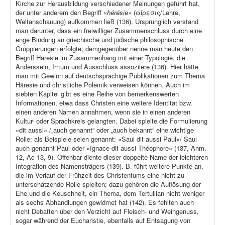
Kirche zur Herausbildung verschiedener Meinungen geführt hat,
der unter anderem den Begriff «
hérésie
» (αἵρεσις/Lehre,
Weltanschauung) aufkommen ließ (136). Ursprünglich verstand
man darunter, dass ein freiwilliger Zusammenschluss durch eine
enge Bindung an griechische und jüdische philosophische
Gruppierungen erfolgte; demgegenüber nenne man heute den
Begriff Häresie im Zusammenhang mit einer Typologie, die
Anderssein, Irrtum und Ausschluss assoziiere (136). Hier hätte
man mit Gewinn auf deutschsprachige Publikationen zum Thema
Häresie und christliche Polemik verweisen können. Auch im
siebten Kapitel gibt es eine Reihe von bemerkenswerten
Informationen, etwa dass Christen eine weitere Identität bzw.
einen anderen Namen annahmen, wenn sie in einen anderen
Kultur- oder Sprachkreis gelangten. Dabei spielte die Formulierung
«dit aussi» /„auch genannt“ oder „auch bekannt“ eine wichtige
Rolle; als Beispiele seien genannt: «Saul dit aussi Paul»/ Saul
auch genannt Paul oder «Ignace dit aussi Théophore» (137, Anm.
12, Ac 13, 9). Offenbar diente dieser doppelte Name der leichteren
Integration des Namensträgers (139). B. führt weitere Punkte an,
die im Verlauf der Frühzeit des Christentums eine nicht zu
unterschätzende Rolle spielten; dazu gehören die Auflösung der
Ehe und die Keuschheit, ein Thema, dem Tertullian nicht weniger
als sechs Abhandlungen gewidmet hat (142). Es fehlten auch
nicht Debatten über den Verzicht auf Fleisch- und Weingenuss,
sogar während der Eucharistie, ebenfalls auf Entsagung von