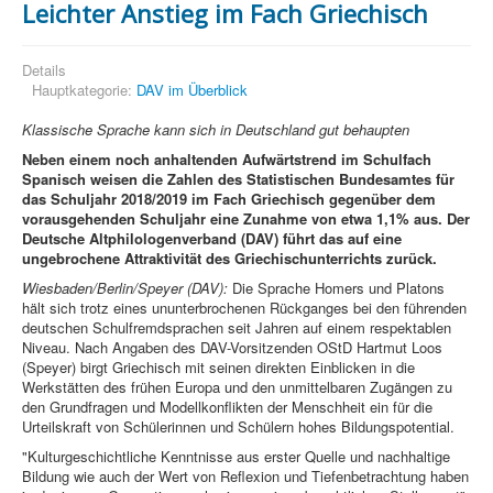
Leichter Anstieg im Fach Griechisch
Details
Hauptkategorie:
DAV im Überblick
Klassische Sprache kann sich in Deutschland gut behaupten
Neben einem noch anhaltenden Aufwärtstrend im Schulfach
Spanisch weisen die Zahlen des Statistischen Bundesamtes für
das Schuljahr 2018/2019 im Fach Griechisch gegenüber dem
vorausgehenden Schuljahr eine Zunahme von etwa 1,1% aus. Der
Deutsche Altphilologenverband (DAV) führt das auf eine
ungebrochene Attraktivität des Griechischunterrichts zurück.
Wiesbaden/Berlin/Speyer (DAV):
Die Sprache Homers und Platons
hält sich trotz eines ununterbrochenen Rückganges bei den führenden
deutschen Schulfremdsprachen seit Jahren auf einem respektablen
Niveau. Nach Angaben des DAV-Vorsitzenden OStD Hartmut Loos
(Speyer) birgt Griechisch mit seinen direkten Einblicken in die
Werkstätten des frühen Europa und den unmittelbaren Zugängen zu
den Grundfragen und Modellkonflikten der Menschheit ein für die
Urteilskraft von Schülerinnen und Schülern hohes Bildungspotential.
"Kulturgeschichtliche Kenntnisse aus erster Quelle und nachhaltige
Bildung wie auch der Wert von Reflexion und Tiefenbetrachtung haben