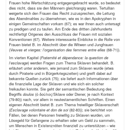
Frauen hohe Wertschätzung entgegengebracht wurde, so bedeutet
dies nicht, dass sie den Männern gleichrangig waren. Tertullian
weigerte sich den Frauen das Recht zuzusprechen, die Leitung
des Abendmahles zu übernehmen, wie es in den Apokryphen in
einigen Gemeinschaften vorkam (67); es war ihnen auch untersagt
zu predigen und zu taufen. Am Ende des dritten Jahrhunderts
rechtfertigt Origenes den Ausschluss der Frauen mit sozialen
Konventionen (67). Weitere interessante Einblicke in die Rolle von
Frauen bietet B. im Abschnitt über die Witwen und Jungfrauen
(
Veuves et vierges: l’organisation des femmes entre elles
(68-71)).
Im vierten Kapitel (
Fraternité et dépendance: la question de
l’esclavage
) werden Fragen zum Thema Sklaven behandelt. B.
erläutert unter anderem, wie jemand zum Sklaven wurde (etwa
durch Piraterie und in Bürgerkriegszeiten) und greift dabei auf
bekannte Quellen zurück (75); sie liefert auch Informationen über
die finanzielle Lage der Sklaven und wie sich ein solcher
freikaufen konnte. Sie geht der semantischen Bedeutung des
Begriffs
doulos
(ὁ δούλος/Sklave oder Diener, je nach Kontext
(79-80)) nach, vor allem in neutestamentlichen Schriften. Einen
eigenen Abschnitt bietet B. zum Thema freiwilliger Sklavenschaft
(
Esclavage volontaire et don de soi
(82-83)); sie berichtet von
Fällen, bei denen Personen freiwillig zu Sklaven wurden, um
Lösegeld für Gefangene zu erhalten oder um Geld zu sammeln,
um Menschen in Existenznöten finanziell zu unterstützen – wie