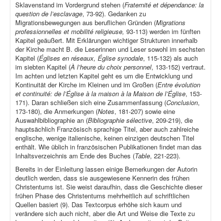
Sklavenstand im Vordergrund stehen (
Fraternité et dépendance: la
question de l’esclavage
, 73-92). Gedanken zu
Migrationsbewegungen aus beruflichen Gründen (
Migrations
professionnelles et mobilité religieuse,
93-113) werden im fünften
Kapitel geäußert. Mit Erklärungen wichtiger Strukturen innerhalb
der Kirche macht B. die Leserinnen und Leser sowohl im sechsten
Kapitel (
Églises en réseaux, Église synodale
, 115-132) als auch
im siebten Kapitel (
À l’heure du choix personnel
, 133-152) vertraut.
Im achten und letzten Kapitel geht es um die Entwicklung und
Kontinuität der Kirche im Kleinen und im Großen (
Entre évolution
et continuité: de l’Église à la maison à la Maison de l’Église
, 153-
171). Daran schließen sich eine Zusammenfassung (
Conclusion
,
173-180), die Anmerkungen (
Notes
, 181-207) sowie eine
Auswahlbibliographie an (
Bibliographie sélective
, 209-219), die
hauptsächlich Französisch sprachige Titel, aber auch zahlreiche
englische, wenige italienische, keinen einzigen deutschen Titel
enthält. Wie üblich in französischen Publikationen findet man das
Inhaltsverzeichnis am Ende des Buches (
Table
, 221-223).
Bereits in der Einleitung lassen einige Bemerkungen der Autorin
deutlich werden, dass sie ausgewiesene Kennerin des frühen
Christentums ist. Sie weist daraufhin, dass die Geschichte dieser
frühen Phase des Christentums mehrheitlich auf schriftlichen
Quellen basiert (9). Das Textcorpus erhöhe sich kaum und
verändere sich auch nicht, aber die Art und Weise die Texte zu