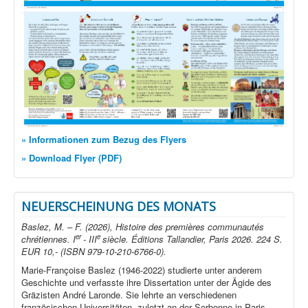
» Informationen zum Bezug des Flyers
» Download Flyer (PDF)
NEUERSCHEINUNG DES MONATS
Baslez, M. – F. (2026), Histoire des premières communautés
er
e
chrétiennes. I
- III
siècle. Éditions Tallandier, Paris 2026. 224 S.
EUR 10,- (ISBN 979-10-210-6766-0).
Marie-Françoise Baslez (1946-2022) studierte unter anderem
Geschichte und verfasste ihre Dissertation unter der Ägide des
Gräzisten André Laronde. Sie lehrte an verschiedenen
französischen Universitäten, zuletzt an der Sorbonne in Paris