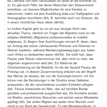
bei Clemens von Rom nachzulesen ist (Brief an die Korinther 55,
2). Es gab auch Fälle, bei denen Menschen den Sklavenstand
erstrebten, um bessere Möglichkeiten für eine Karriere zu
bekommen, indem sie eine Ausbildung etwa zum Kalligraphen und
Stenographen durchliefen (83). B. berichtet auch von Sklaven, die
in einem christlichen Haus lebten (89-92).
Im fünften Kapitel geht es um ein aus heutiger Sicht sehr
aktuelles Thema, nämlich um Fragen der Migration (und um die
religiöse Mobilität) (
Migrations professionnelles et mobilité
religieuse
). Zu Beginn ihrer Ausführungen erinnert B. daran, dass
am Anfang des ersten Jahrtausends Phönizier und Griechen im
Westen siedelten, während Wanderungsbewegungen aus Italien
nach Afrika zu beobachten waren (93/94). Sie stellt fest, dass
Paulus zwar Reisen unternommen hat, aber nicht so viele, wie
allgemein angenommen wird (94). Ein Merkmal der
Christianisierung sei die Mobilität, für die der Apostel Paulus der
Prototyp sei. In diesem Zusammenhang erläutert sie den Begriff
des Netzes (
le réseau
), der von der Soziologie kommt; mit ihm
könne man die Beziehungen in der Struktur eines Gebietes
analysieren, die die verschiedenen sozialen Einheiten pflegten
(94). Paulus entwickelte ein Netz, das auf familiäre Bande
gründete und professionell ausgerichtet war. Die Kontakte wurden
mit Briefen, persönlichen Besuchen und solcher seiner Mitarbeiter
gepflegt (95). Der antike Migrant war weder ohne Wurzeln noch
stand er am Rand der Gesellschaft. Es gab Wanderkaufleute, (ὁ