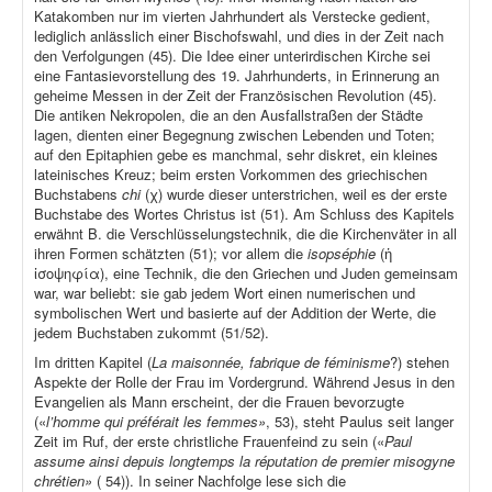
Katakomben nur im vierten Jahrhundert als Verstecke gedient,
lediglich anlässlich einer Bischofswahl, und dies in der Zeit nach
den Verfolgungen (45). Die Idee einer unterirdischen Kirche sei
eine Fantasievorstellung des 19. Jahrhunderts, in Erinnerung an
geheime Messen in der Zeit der Französischen Revolution (45).
Die antiken Nekropolen, die an den Ausfallstraßen der Städte
lagen, dienten einer Begegnung zwischen Lebenden und Toten;
auf den Epitaphien gebe es manchmal, sehr diskret, ein kleines
lateinisches Kreuz; beim ersten Vorkommen des griechischen
Buchstabens
chi
(χ) wurde dieser unterstrichen, weil es der erste
Buchstabe des Wortes Christus ist (51). Am Schluss des Kapitels
erwähnt B. die Verschlüsselungstechnik, die die Kirchenväter in all
ihren Formen schätzten (51); vor allem die
isopséphie
(ἡ
ἰσοψηφία), eine Technik, die den Griechen und Juden gemeinsam
war, war beliebt: sie gab jedem Wort einen numerischen und
symbolischen Wert und basierte auf der Addition der Werte, die
jedem Buchstaben zukommt (51/52).
Im dritten Kapitel (
La maisonnée, fabrique de féminisme
?) stehen
Aspekte der Rolle der Frau im Vordergrund. Während Jesus in den
Evangelien als Mann erscheint, der die Frauen bevorzugte
(«
l’homme qui préférait les femmes»
, 53), steht Paulus seit langer
Zeit im Ruf, der erste christliche Frauenfeind zu sein («
Paul
assume ainsi depuis longtemps la réputation de premier misogyne
chrétien»
( 54)). In seiner Nachfolge lese sich die