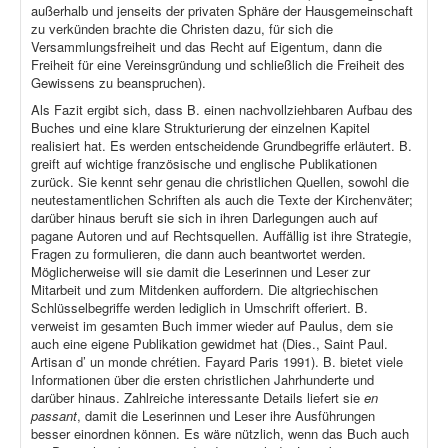
außerhalb und jenseits der privaten Sphäre der Hausgemeinschaft
zu verkünden brachte die Christen dazu, für sich die
Versammlungsfreiheit und das Recht auf Eigentum, dann die
Freiheit für eine Vereinsgründung und schließlich die Freiheit des
Gewissens zu beanspruchen).
Als Fazit ergibt sich, dass B. einen nachvollziehbaren Aufbau des
Buches und eine klare Strukturierung der einzelnen Kapitel
realisiert hat. Es werden entscheidende Grundbegriffe erläutert. B.
greift auf wichtige französische und englische Publikationen
zurück. Sie kennt sehr genau die christlichen Quellen, sowohl die
neutestamentlichen Schriften als auch die Texte der Kirchenväter;
darüber hinaus beruft sie sich in ihren Darlegungen auch auf
pagane Autoren und auf Rechtsquellen. Auffällig ist ihre Strategie,
Fragen zu formulieren, die dann auch beantwortet werden.
Möglicherweise will sie damit die Leserinnen und Leser zur
Mitarbeit und zum Mitdenken auffordern. Die altgriechischen
Schlüsselbegriffe werden lediglich in Umschrift offeriert. B.
verweist im gesamten Buch immer wieder auf Paulus, dem sie
auch eine eigene Publikation gewidmet hat (Dies., Saint Paul.
Artisan d’ un monde chrétien. Fayard Paris 1991). B. bietet viele
Informationen über die ersten christlichen Jahrhunderte und
darüber hinaus. Zahlreiche interessante Details liefert sie
en
passant
, damit die Leserinnen und Leser ihre Ausführungen
besser einordnen können. Es wäre nützlich, wenn das Buch auch