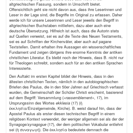
altgriechischen Fassung, sondern in Umschrift bietet.
Offensichtlich geht sie nicht davon aus, dass ihre Leserinnen und
Leser in der Lage sind, die Begriffe im Original zu erfassen. Daher
werde ich für unsere Leserinnen und Leser jeweils den Begriff in
altgriechischen Buchstaben mitliefern, dazu aber auch eine
deutsche Übersetzung. Hilfreich ist auch, dass die Autorin stets
auf Quellen verweist, sei es auf die Texte des Neuen Testaments,
sei es auf Schriften der Kirchenväter, aber auch auf pagane
Textstellen. Damit erhalten ihre Aussagen ein wissenschaftliches
Fundament und zeigen übrigens ihre enorme Kenntnis der antiken
christlichen Literatur. Es bleibt noch der Hinweis, dass B. nicht nur
für Theologen schreibt, sondern auch für an den antiken Sprachen
Interessierte.
Den Auftakt im ersten Kapitel bildet der Hinweis, dass in den
ältesten christlichen Texten, nämlich in den autobiographischen
Briefen des Paulus, die in den 50er Jahren auf Griechisch verfasst
wurden, die Gemeinschaft der Schüler Christi erscheint, basierend
auf dem Begriff: Versammlung (
«rassemblement»
, 17), im
Ursprungssinn des Wortes
ekklesia
(17) (ἡ
ἐκκλησία/Einzelgemeinde, Kirche). B. weist darauf hin, dass der
Apostel Paulus als erster diesen technischen Begriff in einem
religiösen Kontext verwendet, der weniger allgemein sei als der der
Synagoge/
synagogue
(17), der dem politischen Vokabular entlehnt
sei (ἡ συναγωγή). Die ἐκκλησία bedeutete demnach die