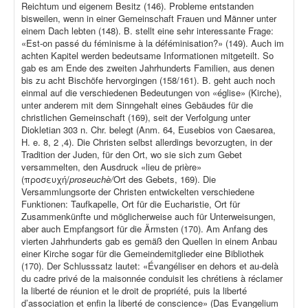
Reichtum und eigenem Besitz (146). Probleme entstanden
bisweilen, wenn in einer Gemeinschaft Frauen und Männer unter
einem Dach lebten (148). B. stellt eine sehr interessante Frage:
«Est-on passé du féminisme à la déféminisation?» (149). Auch im
achten Kapitel werden bedeutsame Informationen mitgeteilt. So
gab es am Ende des zweiten Jahrhunderts Familien, aus denen
bis zu acht Bischöfe hervorgingen (158/161). B. geht auch noch
einmal auf die verschiedenen Bedeutungen von «église» (Kirche),
unter anderem mit dem Sinngehalt eines Gebäudes für die
christlichen Gemeinschaft (169), seit der Verfolgung unter
Diokletian 303 n. Chr. belegt (Anm. 64, Eusebios von Caesarea,
H. e. 8, 2 ,4). Die Christen selbst allerdings bevorzugten, in der
Tradition der Juden, für den Ort, wo sie sich zum Gebet
versammelten, den Ausdruck «lieu de prière»
(προσευχή/
proseuchè/
Ort des Gebets, 169). Die
Versammlungsorte der Christen entwickelten verschiedene
Funktionen: Taufkapelle, Ort für die Eucharistie, Ort für
Zusammenkünfte und möglicherweise auch für Unterweisungen,
aber auch Empfangsort für die Ärmsten (170). Am Anfang des
vierten Jahrhunderts gab es gemäß den Quellen in einem Anbau
einer Kirche sogar für die Gemeindemitglieder eine Bibliothek
(170). Der Schlusssatz lautet: «Évangéliser en dehors et au-delà
du cadre privé de la maisonnée conduisit les chrétiens à réclamer
la liberté de réunion et le droit de propriété, puis la liberté
d’association et enfin la liberté de conscience» (Das Evangelium