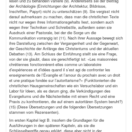
lesen und zu behandeln variiere (9). Andererseits sei der Beitrag
der Archäologie (Einrichtungen der Architektur, Bildnisse,
Inschriften, Papyri) nicht zu unterschätzen (9). Sie vergisst nicht
darauf aufmerksam zu machen, dass man die christlichen Texte
nicht nur wegen ihres Informationsgehalts liest, sondern auch
wegen ihrer Techniken und Schreibstile, außerdem seien sie
Ausdruck einer Pastorale, bei der die Sorge um die
Kommunikation vorrangig ist (11). Nach ihrer Aussage bewegt sich
ihre Darstellung zwischen der Vergangenheit und der Gegenwart,
der Geschichte der Anfänge des Christentums und der aktuellen
Debatten (13). Am Schluss der Einführung stellt sie eine Frage,
von der sie glaubt, dass sie gerechtfertigt ist: «Les maisonnées
chrétiennes fonctionnèrent-elles comme un laboratoire
d’expériences et d’idées quand il s’est agi de confronter les
enseignements de l’Évangile et l’amour du prochain avec un droit
et une pratique fondée sur l’autoritarisme?» (Funktionierten die
christlichen Hausgemeinschaften wie ein Versuchslabor und ein
Labor für Ideen, als es darum ging, die Verkündigungen des
Evangeliums und die Nächstenliebe mit einem Recht und eine
Praxis zu konfrontieren, die auf einem autoritären System beruht?)
(15) (Diese Übersetzungen und die folgenden Übersetzungen
stammen vom Rezensenten).
Im ersten Kapitel legt B. insofern die Grundlagen für die
Ausführungen in den späteren Kapiteln, als sie die
Schlüsselbegriffe genau erklärt, diese aber nicht in der