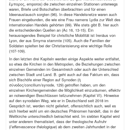
ἔμπορος, emporos) die zwischen einzelnen Stationen unterwegs
waren, Briefe und Botschaften überbrachten und für einen
Ideenaustausch sorgten (96). In diese Handelsnetze waren auch
Frauen eingebunden, die wie eine Frau namens Lydia zur Welt des
internationalen Handels gehörten (99). Wie stets gibt B. hier auch
die entscheidenden Quellen an (Ac 16, 13-15). Ein
herausragendes Beispiel für christliche Mobilität ist Irenäus von
Lyon, der aus Smyrna stammte (105). Auch die Familien der
Soldaten spielten bei der Christianisierung eine wichtige Rolle
(107-109).
In den letzten drei Kapiteln werden einige Aspekte weiter entfaltet,
so etwa die Kirchen in den Metropolen, die Beziehungen zwischen
einzelnen Gemeinden im Gesamtreich oder auch der Unterschied
zwischen Stadt und Land. B. geht auch auf das Faktum ein, dass
sich Bischöfe einer Region auf Synoden (ἡ
σύνοδος/concilium/synode, 129) getroffen haben, um den
einzelnen Kirchengemeinden die Möglichkeit einzuräumen, effektiv
an notwendigen Beschlüssen teilzunehmen (Kapitel VI). Hinweise
auf den synodalen Weg, wie er in Deutschland seit 2018 im
Gespräch ist, werden nicht geliefert, offensichtlich auch, weil es
sich hierbei wohl um ein deutsches Phänomen handelt, das in der
Weltkirche unterschiedlich betrachtet wird. Im siebten Kapitel wird
unter anderem thematisiert, dass der theologische Aufruhr
(
l’effervescence théologique
) ab dem zweiten Jahrhundert in der