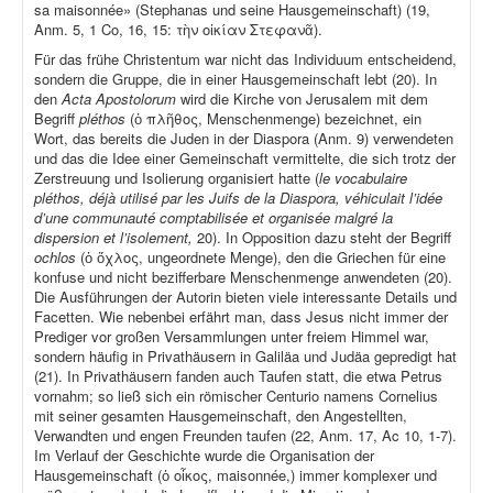
sa maisonnée» (Stephanas und seine Hausgemeinschaft) (19,
Anm. 5, 1 Co, 16, 15: τὴν οἰκίαν Στεφανᾶ).
Für das frühe Christentum war nicht das Individuum entscheidend,
sondern die Gruppe, die in einer Hausgemeinschaft lebt (20). In
den
Acta Apostolorum
wird die Kirche von Jerusalem mit dem
Begriff
pléthos
(ὁ πλῆθος, Menschenmenge) bezeichnet, ein
Wort, das bereits die Juden in der Diaspora (Anm. 9) verwendeten
und das die Idee einer Gemeinschaft vermittelte, die sich trotz der
Zerstreuung und Isolierung organisiert hatte (
le vocabulaire
pléthos, déjà utilisé par les Juifs de la Diaspora, véhiculait l’idée
d’une communauté comptabilisée et organisée malgré la
dispersion et l’isolement,
20). In Opposition dazu steht der Begriff
ochlos
(ὁ ὄχλος, ungeordnete Menge), den die Griechen für eine
konfuse und nicht bezifferbare Menschenmenge anwendeten (20).
Die Ausführungen der Autorin bieten viele interessante Details und
Facetten. Wie nebenbei erfährt man, dass Jesus nicht immer der
Prediger vor großen Versammlungen unter freiem Himmel war,
sondern häufig in Privathäusern in Galiläa und Judäa gepredigt hat
(21). In Privathäusern fanden auch Taufen statt, die etwa Petrus
vornahm; so ließ sich ein römischer Centurio namens Cornelius
mit seiner gesamten Hausgemeinschaft, den Angestellten,
Verwandten und engen Freunden taufen (22, Anm. 17, Ac 10, 1-7).
Im Verlauf der Geschichte wurde die Organisation der
Hausgemeinschaft (ὁ οἶκος, maisonnée,) immer komplexer und