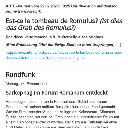
ARTE-Journal vom 22.02.2020; 19:25 Uhr
(live auch auf deutsch,
online französisch)
:
Est-ce le tombeau de Romulus?
(Ist dies
das Grab des Romulus?)
Une découverte ramène la Ville éternelle à ses origines
(Eine Entdeckung führt die Ewige Stadt zu ihren Ursprüngen)
[...]
https://www.arte.tv/fr/afp/actualites/est-ce-le-tombeau-de-romulus-une-
decouverte-ramene-la-ville-eternelle-ses-origines
Rundfunk
Montag, 17. Februar 2020
Sarkophag im Forum Romanum entdeckt
Archäologen haben mitten in Rom auf dem Gebiet des Forum
Romanum mit seinen antiken Tempeln einen neuen Fund gemacht.
Wie die Direktorin der Museums-Anlage am Kolosseum, Alfonsina
Russo, berichtet, sei dort bei Grabungen ein unterirdischer Raum mit
einem Sarkophag entdeckt worden. Der Sarg aus Tuffstein sei etwa
1,40 Meter lang und könne aus dem sechsten Jahrhundert vor