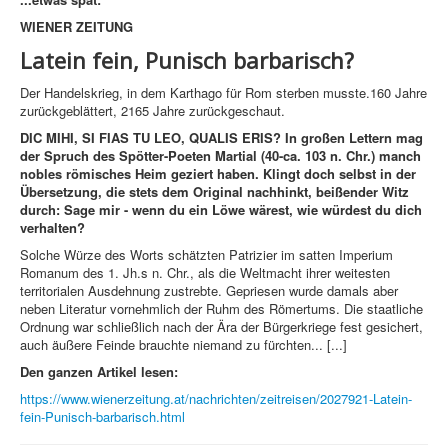
WIENER ZEITUNG
Latein fein, Punisch barbarisch?
Der Handelskrieg, in dem Karthago für Rom sterben musste.160 Jahre
zurückgeblättert, 2165 Jahre zurückgeschaut.
DIC MIHI, SI FIAS TU LEO, QUALIS ERIS? In großen Lettern mag
der Spruch des Spötter-Poeten Martial (40-ca. 103 n. Chr.) manch
nobles römisches Heim geziert haben. Klingt doch selbst in der
Übersetzung, die stets dem Original nachhinkt, beißender Witz
durch: Sage mir - wenn du ein Löwe wärest, wie würdest du dich
verhalten?
Solche Würze des Worts schätzten Patrizier im satten Imperium
Romanum des 1. Jh.s n. Chr., als die Weltmacht ihrer weitesten
territorialen Ausdehnung zustrebte. Gepriesen wurde damals aber
neben Literatur vornehmlich der Ruhm des Römertums. Die staatliche
Ordnung war schließlich nach der Ära der Bürgerkriege fest gesichert,
auch äußere Feinde brauchte niemand zu fürchten... [...]
Den ganzen Artikel lesen:
https://www.wienerzeitung.at/nachrichten/zeitreisen/2027921-Latein-
fein-Punisch-barbarisch.html