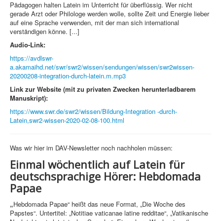
Pädagogen halten Latein im Unterricht für überflüssig. Wer nicht
gerade Arzt oder Philologe werden wolle, sollte Zeit und Energie lieber
auf eine Sprache verwenden, mit der man sich international
verständigen könne. [...]
Audio-Link:
https://avdlswr-
a.akamaihd.net/swr/swr2/wissen/sendungen/wissen/swr2wissen-
20200208-integration-durch-latein.m.mp3
Link zur Website (mit zu privaten Zwecken herunterladbarem
Manuskript):
https://www.swr.de/swr2/wissen/Bildung-Integration -durch-
Latein,swr2-wissen-2020-02-08-100.html
Was wir hier im DAV-Newsletter noch nachholen müssen:
Einmal wöchentlich auf Latein für
deutschsprachige Hörer: Hebdomada
Papae
„
Hebdomada Papae“ heißt das neue Format, „Die Woche des
Papstes“. Untertitel: „Notitiae vaticanae latine redditae“, „Vatikanische