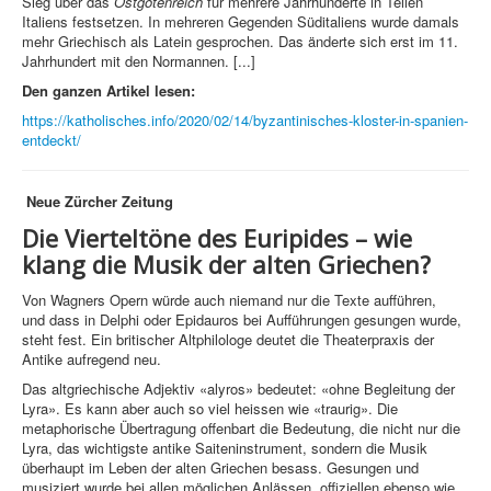
Sieg über das
Ostgotenreich
für mehrere Jahrhunderte in Teilen
Italiens festsetzen. In mehreren Gegenden Süditaliens wurde damals
mehr Griechisch als Latein gesprochen. Das änderte sich erst im 11.
Jahrhundert mit den Normannen. [...]
Den ganzen Artikel lesen:
https://katholisches.info/2020/02/14/byzantinisches-kloster-in-spanien-
entdeckt/
Neue Zürcher Zeitung
Die Vierteltöne des Euripides – wie
klang die Musik der alten Griechen?
Von Wagners Opern würde auch niemand nur die Texte aufführen,
und dass in Delphi oder Epidauros bei Aufführungen gesungen wurde,
steht fest. Ein britischer Altphilologe deutet die Theaterpraxis der
Antike aufregend neu.
Das altgriechische Adjektiv «alyros» bedeutet: «ohne Begleitung der
Lyra». Es kann aber auch so viel heissen wie «traurig». Die
metaphorische Übertragung offenbart die Bedeutung, die nicht nur die
Lyra, das wichtigste antike Saiteninstrument, sondern die Musik
überhaupt im Leben der alten Griechen besass. Gesungen und
musiziert wurde bei allen möglichen Anlässen, offiziellen ebenso wie