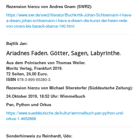
Rezension hierzu von Andrea Gnam (SWR2):
https://www.swr.de/swr2/literatur/Buchkritik-Johan-Schloemann-I-have-
a-dream,johan-schloemann-i-have-a-dream-die-kunst-der-freien-rede-
von-cicero-bis-barack-obama-100.html
Bajtlik Jan:
Ariadnes Faden. Götter, Sagen, Labyrinthe.
Aus dem Polnischen von Thomas Weiler.
Moritz Verlag, Frankfurt 2019.
72 Seiten, 24,00 Euro.
ISBN
978-3-895-65380-3.
Rezension hierzu von Michael Stierstorfer (Süddeutsche Zeitung):
24.Oktober 2019, 18:52 Uhr: Wimmelbuch
Pan, Python und Orkus
https://www.sueddeutsche.de/kultur/wimmelbuch-pan-python-und-
orkus-1.4652868
Sonderhinweis zu Reinhardt, Udo: