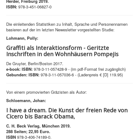
Herder, Freiburg 2019.
ISBN:
978-3-451-06827-0
Die einleitenden Statistiken zu Inhalt, Sprache und Personennamen
basieren auf der im letzten Newesletter vorgestellten Studie:
Lohmann, Polly:
Graffiti als Interaktionsform -
Geritzte
Inschriften in den Wohnhäusern Pompejis
De Gruyter, Berlin/Boston 2017.
e-book: ISBN:
978-3-11-057428-9 - (im pdf-Format frei zugänglich)
Gebunden: ISBN:
978-3-11-057036-6 - (Ladenpreis € [D] 119.95)
Von einem promovierten Gräzisten als Autor:
Schloemann, Johan:
I have a dream. Die Kunst der freien Rede von
Cicero bis Barack Obama,
C. H. Beck Verlag, München 2019.
288 Seiten; 22,95 Euro.
ISBN
978-3-406-74189-0.