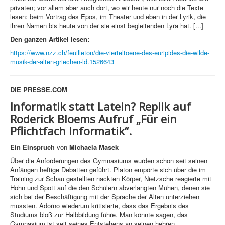
privaten; vor allem aber auch dort, wo wir heute nur noch die Texte
lesen: beim Vortrag des Epos, im Theater und eben in der Lyrik, die
ihren Namen bis heute von der sie einst begleitenden Lyra hat. [...]
Den ganzen Artikel lesen:
https://www.nzz.ch/feuilleton/die-vierteltoene-des-euripides-die-wilde-
musik-der-alten-griechen-ld.1526643
DIE PRESSE.COM
Informatik statt Latein?
Replik auf
Roderick Bloems Aufruf „Für ein
Pflichtfach Informatik“.
Ein Einspruch
von
Michaela Masek
Über die Anforderungen des Gymnasiums wurden schon seit seinen
Anfängen heftige Debatten geführt. Platon empörte sich über die im
Training zur Schau gestellten nackten Körper, Nietzsche reagierte mit
Hohn und Spott auf die den Schülern abverlangten Mühen, denen sie
sich bei der Beschäftigung mit der Sprache der Alten unterziehen
mussten. Adorno wiederum kritisierte, dass das Ergebnis des
Studiums bloß zur Halbbildung führe. Man könnte sagen, das
Gymnasium ist seit seines Entstehens an seinen hehren