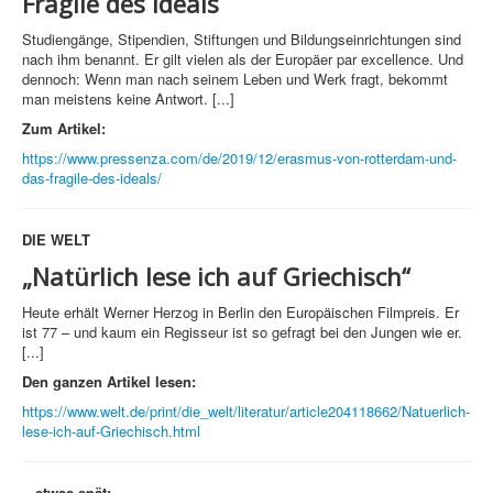
Fragile des Ideals
Studiengänge, Stipendien, Stiftungen und Bildungseinrichtungen sind
nach ihm benannt. Er gilt vielen als der Europäer par excellence. Und
dennoch: Wenn man nach seinem Leben und Werk fragt, bekommt
man meistens keine Antwort. [...]
Zum Artikel:
https://www.pressenza.com/de/2019/12/erasmus-von-rotterdam-und-
das-fragile-des-ideals/
DIE WELT
„
Natürlich lese ich auf Griechisch“
Heute erhält Werner Herzog in Berlin den Europäischen Filmpreis. Er
ist 77 – und kaum ein Regisseur ist so gefragt bei den Jungen wie er.
[...]
Den ganzen Artikel lesen:
https://www.welt.de/print/die_welt/literatur/article204118662/Natuerlich-
lese-ich-auf-Griechisch.html
...etwas spät: