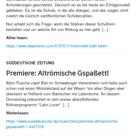
Anforderungen gescheitert. Dennoch ist es bis heute ein Erfolgsmodell
geblieben. Es ist die Schule, in die alle drängen, und das zeigen nicht
zuletzt die kürzlich veröffentlichen Schülerzahlen.
Nun erhebt sich die Frage, worin die Stärken dieser Schulform
bestehen und um welche Art von Bildung es hier geht. [...]
Alles lesen:
https://www.diepresse.com/5737071/informatik-statt-latein
SÜDDEUTSCHE ZEITUNG
Premiere:
Altrömische Gspaßettl
Björn Puscha zapft Bier im Schwabinger Vereinsheim und hatte auch
schon mal einen Würstelstand auf der Wiesn. Vor allen Dingen aber
übersetzt er fließend vom Bairischen ins Lateinische. An diesem
Donnerstag präsentiert er sein erstes abendfüllendes
Bühnenprogramm "Latin Lover". [...]
Weiterlesen:
https://www.sueddeutsche.de/muenchen/premiere-altroemische-
gspassettl-1.4327378