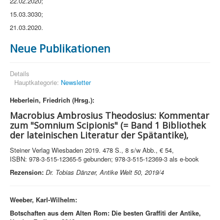
22.02.2020;
15.03.3030;
21.03.2020.
Neue Publikationen
Details
Hauptkategorie:
Newsletter
Heberlein, Friedrich (Hrsg.):
Macrobius Ambrosius Theodosius: Kommentar
zum "Somnium Scipionis"
(
=
Band 1 Bibliothek
der lateinischen Literatur der Spätantike),
Steiner Verlag Wiesbaden 2019. 478 S., 8 s/w Abb., € 54,
ISBN: 978-3-515-12365-5 gebunden; 978-3-515-12369-3 als e-book
Rezension:
Dr. Tobias Dänzer, Antike Welt 50, 2019/4
Weeber, Karl-Wilhelm:
Botschaften aus dem Alten Rom: Die besten Graffiti der Antike,