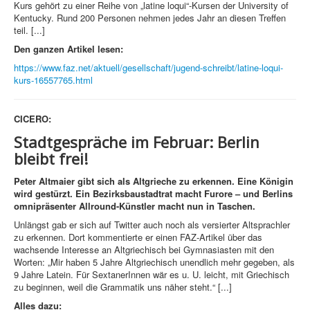
Kurs gehört zu einer Reihe von „latine loqui“-Kursen der University of
Kentucky. Rund 200 Personen nehmen jedes Jahr an diesen Treffen
teil. [...]
Den ganzen Artikel lesen:
https://www.faz.net/aktuell/gesellschaft/jugend-schreibt/latine-loqui-
kurs-16557765.html
CICERO:
Stadtgespräche im Februar: Berlin
bleibt frei!
Peter Altmaier gibt sich als Altgrieche zu erkennen. Eine Königin
wird gestürzt. Ein Bezirksbaustadtrat macht Furore – und Berlins
omnipräsenter Allround-Künstler macht nun in Taschen.
Unlängst gab er sich auf Twitter auch noch als versierter Altsprachler
zu erkennen. Dort kommentierte er einen FAZ-Artikel über das
wachsende Interesse an Altgriechisch bei Gymnasiasten mit den
Worten: „Mir haben 5 Jahre Altgriechisch unendlich mehr gegeben, als
9 Jahre Latein. Für SextanerInnen wär es u. U. leicht, mit Griechisch
zu beginnen, weil die Grammatik uns näher steht.“ [...]
Alles dazu: