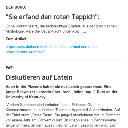
DER BUND:
"Sie erfand den roten Teppich":
Ohne Klytämnestra, die rachsüchtige Ehefrau aus der griechischen
Mythologie, wäre die Oscar-Nacht undenkbar. [...]
Zum Artikel:
https://www.derbund.ch/kultur/kino/sie-erfand-den-roten-
teppich/story/14367105
FAZ:
Diskutieren auf Latein
Auch in der Pizzeria haben sie nur Latein gesprochen. Eine
junge Schweizer Lehrerin über ihren „latine loqui“-Kurs an der
University of Kentucky
"Andere Sprachen sind verboten“, lacht Rebecca Graf im
Klassenzimmer im ländlichen Trogen in Appenzell Ausserrhoden. Auf
der Tafel steht „Carpe Diem“. Die junge Lateinlehrerin hat im Sommer
vor einem Jahr am Conventiculum Dickinsoniense in Pennsylvania
teilgenommen, an dem ausschließlich Latein gesprochen wird. Der