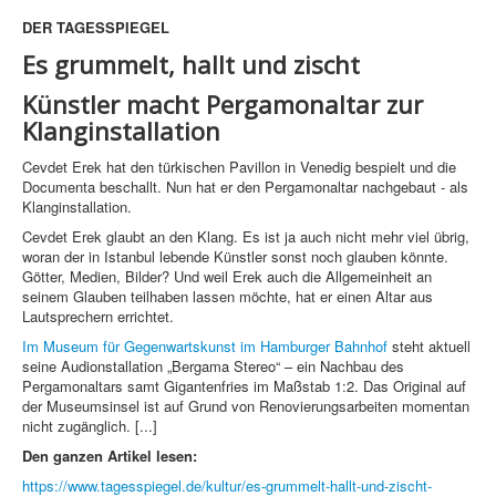
DER TAGESSPIEGEL
Es grummelt, hallt und zischt
Künstler macht Pergamonaltar zur
Klanginstallation
Cevdet Erek hat den türkischen Pavillon in Venedig bespielt und die
Documenta beschallt. Nun hat er den Pergamonaltar nachgebaut - als
Klanginstallation.
Cevdet Erek glaubt an den Klang. Es ist ja auch nicht mehr viel übrig,
woran der in Istanbul lebende Künstler sonst noch glauben könnte.
Götter, Medien, Bilder? Und weil Erek auch die Allgemeinheit an
seinem Glauben teilhaben lassen möchte, hat er einen Altar aus
Lautsprechern errichtet.
Im Museum für Gegenwartskunst im Hamburger Bahnhof
steht aktuell
seine Audionstallation „Bergama Stereo“ – ein Nachbau des
Pergamonaltars samt Gigantenfries im Maßstab 1:2. Das Original auf
der Museumsinsel ist auf Grund von Renovierungsarbeiten momentan
nicht zugänglich. [...]
Den ganzen Artikel lesen:
https://www.tagesspiegel.de/kultur/es-grummelt-hallt-und-zischt-