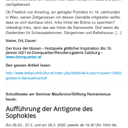
nachgebessert.
Ob Friedrich von Amerling, ein gefragter Porträtist im 19. Jahrhundert
in Wien, seinen Zeitgenossen mit diesem Gemälde mitgeteilen wollte,
dass es sich durchaus lohnt, links hinter der Bühne zu spechteln?
Unbedingt links, denn das war früher die Damenseite. Dort waren die
Garderoben für Schauspielerinnen, Sängerinnen und Balletteusen. [...]
Name, Ort, Dauer:
Der Kuss der Musen – Festspiele göttlicher Inspiration. Bis 10.
Jänner 2021 im Domquartier/Residenzgalerie Salzburg –
www.domquartier.at
Den ganzen Artikel lesen:
http://www.drehpunktkultur.at/index.php/bildende-kunst/museen/13932-
goetter-in-der-buehnenluft
Schultheater am Seminar Maulbronn/
Stiftung Humanismus
heute:
Aufführung der Antigone des
Sophokles
Am 26.03., 27.3. und am 28.3. 2020, jeweils ab 19.30 Uhr, führt die