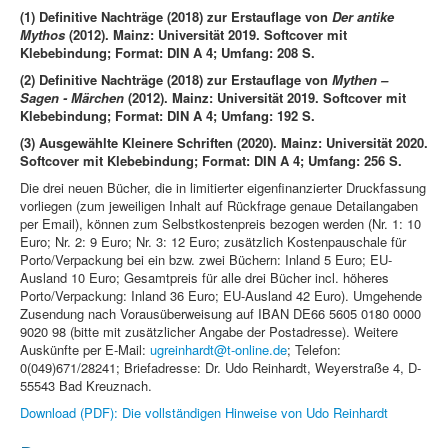
(1) Definitive Nachträge (2018) zur Erstauflage von
Der antike
Mythos
(2012). Mainz: Universität 2019. Softcover mit
Klebebindung; Format: DIN A 4; Umfang: 208 S.
(2) Definitive Nachträge (2018) zur Erstauflage von
Mythen –
Sagen - Märchen
(2012). Mainz: Universität 2019. Softcover mit
Klebebindung; Format: DIN A 4; Umfang: 192 S.
(3) Ausgewählte Kleinere Schriften (2020). Mainz: Universität 2020.
Softcover mit Klebebindung; Format: DIN A 4; Umfang: 256 S.
Die drei neuen Bücher, die in limitierter eigenfinanzierter Druckfassung
vorliegen (zum jeweiligen Inhalt auf Rückfrage genaue Detailangaben
per Email), können zum Selbstkostenpreis bezogen werden (Nr. 1: 10
Euro; Nr. 2: 9 Euro; Nr. 3: 12 Euro; zusätzlich Kostenpauschale für
Porto/Verpackung bei ein bzw. zwei Büchern: Inland 5 Euro; EU-
Ausland 10 Euro; Gesamtpreis für alle drei Bücher incl. höheres
Porto/Verpackung: Inland 36 Euro; EU-Ausland 42 Euro). Umgehende
Zusendung nach Vorausüberweisung auf IBAN DE66 5605 0180 0000
9020 98 (bitte mit zusätzlicher Angabe der Postadresse). Weitere
Auskünfte per E-Mail:
ugreinhardt@t-online.de
; Telefon:
0(049)671/28241; Briefadresse: Dr. Udo Reinhardt, Weyerstraße 4, D-
55543 Bad Kreuznach.
Download (PDF): Die vollständigen Hinweise von Udo Reinhardt