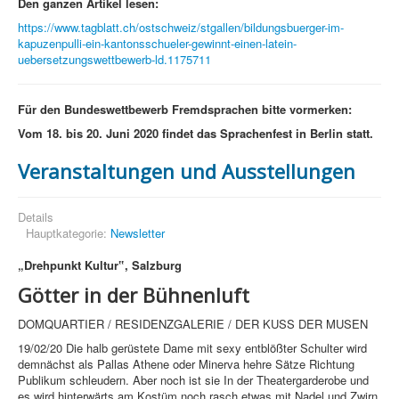
Den ganzen Artikel lesen:
https://www.tagblatt.ch/ostschweiz/stgallen/bildungsbuerger-im-
kapuzenpulli-ein-kantonsschueler-gewinnt-einen-latein-
uebersetzungswettbewerb-ld.1175711
Für den Bundeswettbewerb Fremdsprachen bitte vormerken:
Vom 18. bis 20. Juni 2020 findet das Sprachenfest in Berlin statt.
Veranstaltungen und Ausstellungen
Details
Hauptkategorie:
Newsletter
„
Drehpunkt Kultur
‟,
Salzburg
Götter in der Bühnenluft
DOMQUARTIER / RESIDENZGALERIE / DER KUSS DER MUSEN
19/02/20 Die halb gerüstete Dame mit sexy entblößter Schulter wird
demnächst als Pallas Athene oder Minerva hehre Sätze Richtung
Publikum schleudern. Aber noch ist sie In der Theatergarderobe und
es wird hinterwärts am Kostüm noch rasch etwas mit Nadel und Zwirn