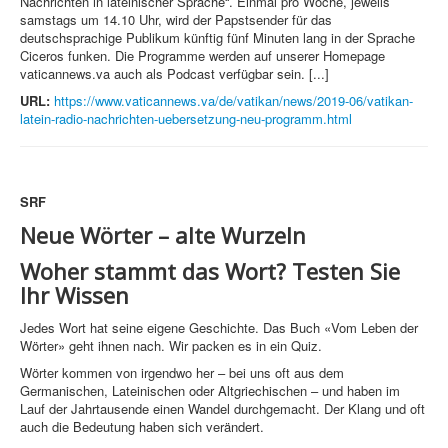
Nachrichten in lateinischer Sprache“. Einmal pro Woche, jeweils
samstags um 14.10 Uhr, wird der Papstsender für das
deutschsprachige Publikum künftig fünf Minuten lang in der Sprache
Ciceros funken. Die Programme werden auf unserer Homepage
vaticannews.va auch als Podcast verfügbar sein. [...]
URL:
https://www.vaticannews.va/de/vatikan/news/2019-06/vatikan-
latein-radio-nachrichten-uebersetzung-neu-programm.html
SRF
Neue Wörter – alte Wurzeln
Woher stammt das Wort? Testen Sie
Ihr Wissen
Jedes Wort hat seine eigene Geschichte. Das Buch «Vom Leben der
Wörter» geht ihnen nach. Wir packen es in ein Quiz.
Wörter kommen von irgendwo her – bei uns oft aus dem
Germanischen, Lateinischen oder Altgriechischen – und haben im
Lauf der Jahrtausende einen Wandel durchgemacht. Der Klang und oft
auch die Bedeutung haben sich verändert.