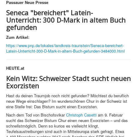
Passauer Neue Presse
Seneca "bereichert" Latein-
Unterricht:
300 D-Mark in altem Buch
gefunden
Zum Artikel:
https://www.pnp.de/lokales/landkreis-traunstein/Seneca-bereichert-
Latein-Unterricht-300-D-Mark-in-altem-Buch-gefunden-3484000.html
HEUTE.at
Kein Witz: Schweizer Stadt sucht neuen
Exorzisten
Hast du deinen Traumjob noch nicht gefunden? Möchtest du beruflich
neue Wege einschlagen? Im wunderschönen Chur in der Schweiz ist
eine Stelle frei: Das Bistum sucht einen Exorzisten.
Nach dem Tod von Bischofsvikar
Christoph Casetti
am 9. Februar
sucht das Schweizer Bistum Chur einen neuen Exorzisten – und das
schnellstmöglich. Denn so kurios es vielleicht klingt,
Teufelsaustreibungen sind auch in Mitteleuropa stark gefragt. Etwa
1.400 Menschen suchten 2017 nach Angaben des SRF jährlich bei