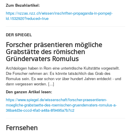
Zum Bezahlartikel:
https://nzzas.nzz.ch/wissen/inschriften-propaganda-in-pompeji-
ld.1532920?reduced=true
DER SPIEGEL
Forscher präsentieren mögliche
Grabstätte des römischen
Gründervaters Romulus
Archäologen haben in Rom eine unterirdische Kultstätte vorgestellt.
Die Forscher nehmen an: Es könnte tatsächlich das Grab des
Romulus sein. Es war schon vor über hundert Jahren entdeckt - und
dann vergessen worden. [...]
Den ganzen Artikel lesen:
https://www.spiegel.de/wissenschaft/forscher-praesentieren-
moegliche-grabstaette-des-roemischen-gruendervaters-romulus-a-
36ba4d3e-cccd-4fa0-a48a-8f9495a7b7c2
Fernsehen