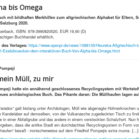
ha bis Omega
h mit bildhaften Merkhilfen zum altgriechischen Alphabet für Eltern, 
 Salzburg 2020.
perback, ISBN: 978-3990820520, EUR 19,90 (D)
chigen Buchhandel erhältlich.
 des Verlages:
https://www.openpr.de/news/1088135/Heureka-Altgriechisch-lu
t-Eselsbruecken-dem-interaktiven-Buch-Von-Alpha-bis-Omega.html
 Pompeji
mein Müll, zu mir
mpeji hatte ein annähernd geschlossenes Recyclingsystem mit Wertstof
neues archäologisches Buch. Das Pikante daran: Die Müllhaufen lagen au
Paradox“ galt bislang unter Archäologen, Müll wie abgenagte Hühnerknochen
e Kandelaber auf demselben, von der Vulkanasche zugedeckten Tisch zu finde
ne in einer Abfallgrube und das andere in einem versteckten Schatzhort. Nun
rgeben, dass die antike Stadt ein durchdachtes Recyclingsystem in Form von
llhaufen“ besaß - ironischerweise auf dem Friedhof Pompejis extra muros. [...]
https://www.faz.net/aktuell/feuilleton/kunst/recycling-im-antiken-pompeji-muell