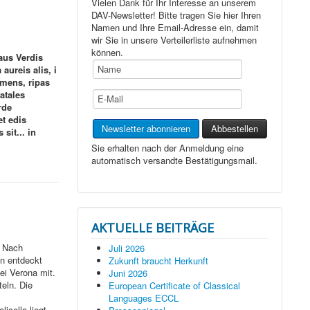
Vielen Dank für Ihr Interesse an unserem
DAV-Newsletter! Bitte tragen Sie hier Ihren
Namen und Ihre Email-Adresse ein, damit
wir Sie in unsere Verteilerliste aufnehmen
können.
aus Verdis
aureis alis, i
 mens, ripas
atales
rde
t edis
sit... in
Sie erhalten nach der Anmeldung eine
automatisch versandte Bestätigungsmail.
AKTUELLE BEITRÄGE
. Nach
Juli 2026
en entdeckt
Zukunft braucht Herkunft
ei Verona mit.
Juni 2026
eln. Die
European Certificate of Classical
Languages ECCL
icella liegt