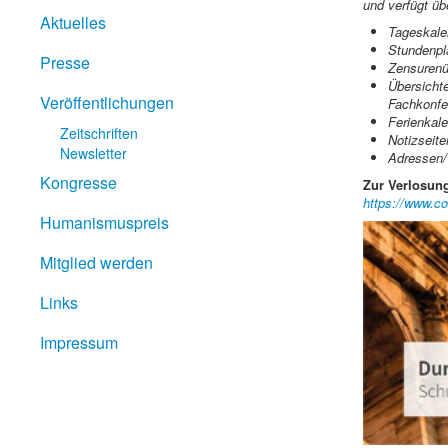
und verfügt üb
Aktuelles
Tageskale
Stundenpla
Presse
Zensurenü
Übersicht
Veröffentlichungen
Fachkonfe
Ferienkal
Zeitschriften
Notizseite
Newsletter
Adressen
Kongresse
Zur Verlosun
https://www.co
Humanismuspreis
Mitglied werden
Links
Impressum