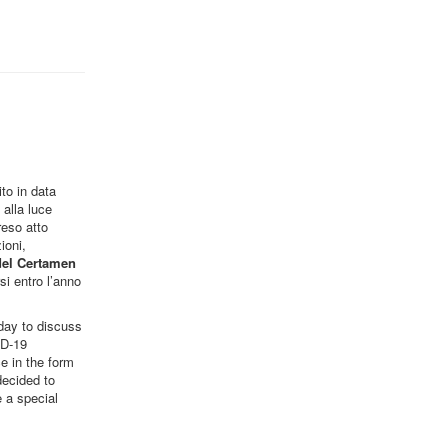
to in data
alla luce
reso atto
ioni,
 del Certamen
i entro l’anno
day to discuss
ID-19
e in the form
decided to
 a special