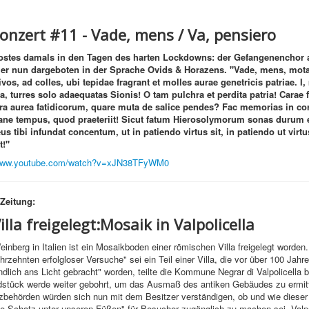
onzert #11 - Vade, mens / Va, pensiero
rostes damals in den Tagen des harten Lockdowns: der Gefangenenchor 
ier nun dargeboten in der Sprache Ovids & Horazens.
"Vade, mens, mota 
vos, ad colles, ubi tepidae fragrant et molles aurae genetricis patriae. I,
a, turres solo adaequatas Sionis! O tam pulchra et perdita patria! Carae f
a aurea fatidicorum, quare muta de salice pendes? Fac memorias in co
ane tempus, quod praeteriit! Sicut fatum Hierosolymorum sonas durum e
 tibi infundat concentum, ut in patiendo virtus sit, in patiendo ut virtus 
t!"
/www.youtube.com/watch?v=xJN38TFyWM0
Zeitung:
illa freigelegt:Mosaik in Valpolicella
inberg in Italien ist ein Mosaikboden einer römischen Villa freigelegt worden
hrzehnten erfolgloser Versuche" sei ein Teil einer Villa, die vor über 100 Jahr
ndlich ans Licht gebracht" worden, teilte die Kommune Negrar di Valpolicella b
stück werde weiter gebohrt, um das Ausmaß des antiken Gebäudes zu ermitt
behörden würden sich nun mit dem Besitzer verständigen, ob und wie dieser
e Schatz unter unseren Füßen" für Besucher zugänglich zu machen sei. Valpol