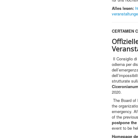
Alles lesen:
h
veranstaltung
CERTAMEN C
Offiziel
Veranst
Il Consiglio di
odierna per di
dell’emergenza
dell’impossibil
strutturate sul
Ciceronianum
2020.
The Board of D
the organizati
emergency. Aft
of the previous
postpone the
event to be he
Homepage de