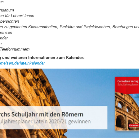
er:
ndarium
n für Lehrer/-innen
bersichten
en zu geplanten Klassenarbeiten, Praktika und Projektwochen, Beratungen un
renzen
ender
n
/Telefonnummern
g und weiteren Informationen zum Kalender:
rnelsen.de/lateinkalender