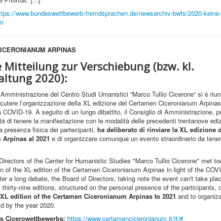
ttps://www.bundeswettbewerb-fremdsprachen.de/newsarchiv-bwfs/2020-keine-
en
ICERONIANUM ARPINAS
le Mitteilung zur Verschiebung (bzw. kl.
altung 2020):
 Amministrazione del Centro Studi Umanistici “Marco Tullio Cicerone” si è riuni
scutere l’organizzazione della XL edizione del Certamen Ciceronianum Arpinas 
 COVID-19. A seguito di un lungo dibattito, il Consiglio di Amministrazione, p
ità di tenere la manifestazione con le modalità delle precedenti trentanove ediz
la presenza fisica dei partecipanti,
ha deliberato di rinviare la XL edizione
 Arpinas al 2021
e di organizzare comunque un evento straordinario da teners
irectors of the Center for Humanistic Studies "Marco Tullio Cicerone" met to
on of the XL edition of the Certamen Ciceronianum Arpinas in light of the COV
er a long debate, the Board of Directors, taking note the event can't take plac
 thirty-nine editions, structured on the personal presence of the participants, 
 XL
edition of the Certamen Ciceronianum Arpinas to 2021
and to organize
ld by the year 2020.
s Cicerowettbewerbs:
https://www.certamenciceronianum.it/it/#