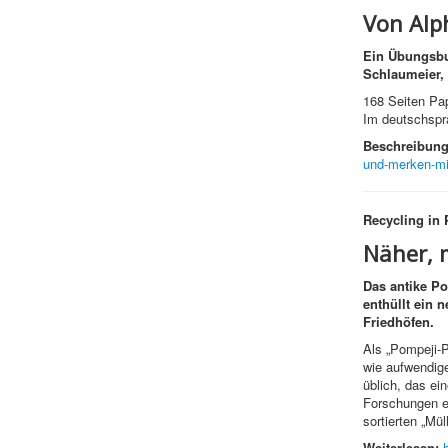
Von Alp
Ein Übungsbuc
Schlaumeier,
168 Seiten Pa
Im deutschspra
Beschreibung
und-merken-mi
Recycling in
Näher, 
Das antike Po
enthüllt ein 
Friedhöfen.
Als „Pompeji-
wie aufwendig
üblich, das ei
Forschungen e
sortierten „Mü
Weiterlesen: