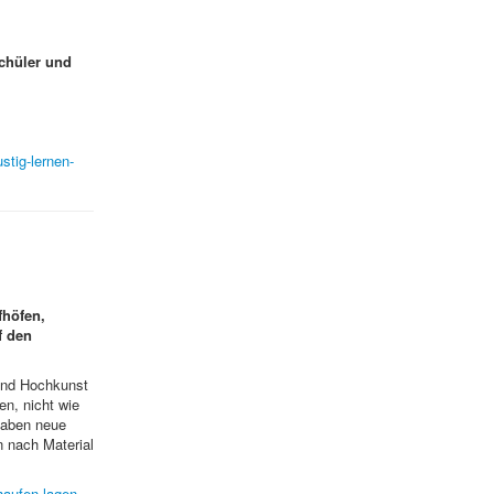
Schüler und
stig-lernen-
fhöfen,
f den
 und Hochkunst
n, nicht wie
 haben neue
 nach Material
haufen-lagen-