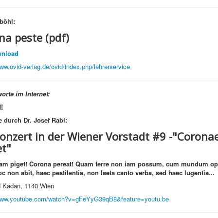
böhl:
na peste (pdf)
nload
www.ovid-verlag.de/ovid/index.php/lehrerservice
orte im Internet:
E
 durch Dr. Josef Rabl:
onzert in der Wiener Vorstadt #9 -
"Corona
et"
am piget! Corona pereat! Quam ferre non iam possum, cum mundum op
c non abit, haec pestilentia, non laeta canto verba, sed haec lugentia...
d Kadan, 1140 Wien
/www.youtube.com/watch?v=gFeYyG39qB8&feature=youtu.be