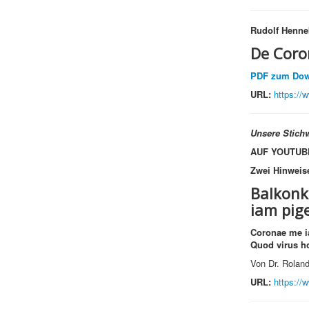
Rudolf Henne
De Coro
PDF zum Dow
URL:
https://
Unsere Stichw
AUF YOUTUB
Zwei Hinweise
Balkonk
iam pig
Coronae me i
Quod virus ho
Von Dr. Rolan
URL:
https:/