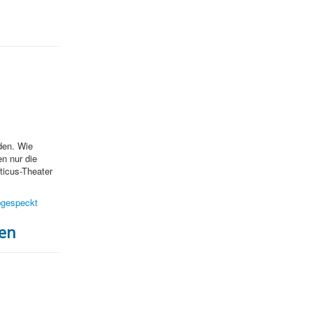
den. Wie
n nur die
ticus-Theater
abgespeckt
gen