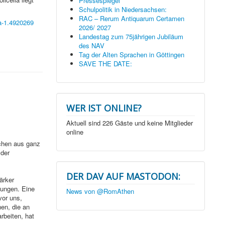
Pressespiegel
Schulpolitik in Niedersachsen:
RAC – Rerum Antiquarum Certamen
la-1.4920269
2026/ 2027
Landestag zum 75jährigen Jubiläum
des NAV
Tag der Alten Sprachen in Göttingen
SAVE THE DATE:
WER IST ONLINE?
Aktuell sind 226 Gäste und keine Mitglieder
online
chen aus ganz
 der
DER DAV AUF MASTODON:
ärker
kungen. Eine
News von @RomAthen
vor uns,
en, die an
rbeiten, hat