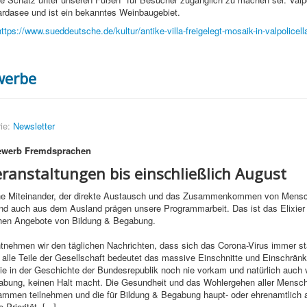
ardasee und ist ein bekanntes Weinbaugebiet.
https://www.sueddeutsche.de/kultur/antike-villa-freigelegt-mosaik-in-valpolicel
werbe
ie:
Newsletter
ewerb Fremdsprachen
eranstaltungen bis einschließlich August
he Miteinander, der direkte Austausch und das Zusammenkommen von Mens
nd auch aus dem Ausland prägen unsere Programmarbeit. Das ist das Elixier
hen Angebote von Bildung & Begabung.
ntnehmen wir den täglichen Nachrichten, dass sich das Corona-Virus immer st
r alle Teile der Gesellschaft bedeutet das massive Einschnitte und Einschrän
sie in der Geschichte der Bundesrepublik noch nie vorkam und natürlich auch 
abung, keinen Halt macht. Die Gesundheit und das Wohlergehen aller Mensch
mmen teilnehmen und die für Bildung & Begabung haupt- oder ehrenamtlich a
Priorität. [...]