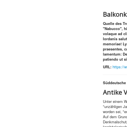
Balkonk
Quelle des T
"Nabucco", h
volaque ad cli
Iordanis salut
memoriae! Lyr
praesentes, c
lamentum: Deus
patiendo ut si
URL:
https:/
Süddeutsche 
Antike V
Unter einem We
"unzähligen Ja
worden sei, "e
Auf dem Grund
Denkmalschutz
"archäologisch