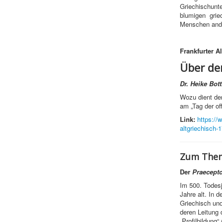
Griechischunte
blumigen grie
Menschen ande
Frankfurter A
Über de
Dr. Heike Bott
Wozu dient der
am „Tag der o
Link:
https://
altgriechisch-
Zum Them
Der
Praecept
Im 500. Todes
Jahre alt. In d
Griechisch und
deren Leitung 
„Profilbildung