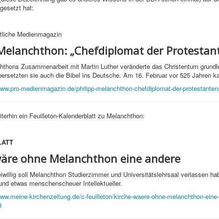
gesetzt hat:
stliche Medienmagazin
 Melanchthon: „Chefdiplomat der Protestan
chthons Zusammenarbeit mit Martin Luther veränderte das Christentum grundl
rsetzten sie auch die Bibel ins Deutsche. Am 16. Februar vor 525 Jahren ka
www.pro-medienmagazin.de/philipp-melanchthon-chefdiplomat-der-protestanten
iterhin ein Feuilleton-Kalenderblatt zu Melanchthon:
LATT
wäre ohne Melanchthon eine andere
eiwillig soll Melanchthon Studierzimmer und Universitätslehrsaal verlassen ha
nd etwas menschenscheuer Intellektueller.
www.meine-kirchenzeitung.de/c-feuilleton/kirche-waere-ohne-melanchthon-eine-
8