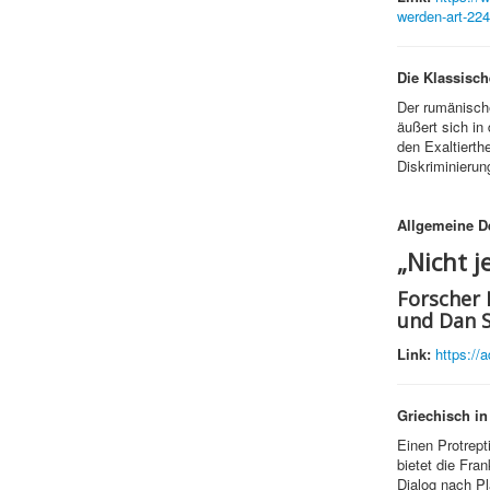
werden-art-22
Die Klassisc
Der rumänisch
äußert sich in
den Exaltierth
Diskriminierun
Allgemeine
D
„Nicht j
Forscher 
und Dan S
Link:
https://a
Griechisch in
Einen Protrept
bietet die Fran
Dialog nach Pl