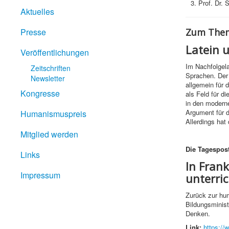
Prof. Dr. 
Aktuelles
Presse
Zum Them
Latein u
Veröffentlichungen
Im Nachfolgelan
Zeitschriften
Sprachen. Der 
Newsletter
allgemein für 
Kongresse
als Feld für di
in den moderne
Argument für d
Humanismuspreis
Allerdings ha
Mitglied werden
Die Tagespos
Links
In Frank
Impressum
unterri
Zurück zur hum
Bildungsminist
Denken.
Link:
https://w