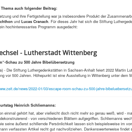
Thema auch folgender Beitrag:
etzung und ihre Fertigstellung war ja insbesondere Produkt der Zusammenarb
chthon
und
Lucas Cranach
. Für dieses Jahr hat sich die Stiftung Lutherged
 ein hochinteressantes Programm ausgedacht:
echsel - Lutherstadt Wittenberg
m
“
-Schau zu 500 Jahre Bibelübersetzung
a) - Die Stiftung Luthergedenkstätten in Sachsen-Anhalt feiert 2022 Martin Lu
ng vor 500 Jahren. Höhepunkt ist eine Ausstellung in Wittenberg unter dem M
www.zeit.de/news/2022-01/03/escape-room-schau-zu-500-jahre-bibeluebersetz
urtstag Heinrich Schliemanns:
n einmal gehört hat, aber vielleicht doch nicht mehr so genau weiß, wird - mal 
 dekonstruierend - von verschiedenen Blättern aufgegriffen. Schliemanns wech
ie seine äußerst schillernde Persönlichkeit lassen sich beispielsweise im vo
nn verfassten Artikel recht gut nachvollziehen. Dankenswerterweise findet 