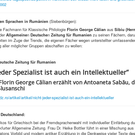
4002
hen Sprachen in Rumänien
(Siebenbürgen):
e Fachmann für Klassische Philologie
Florin George Călian
aus
Sibiu
(Her
 der
Allgemeine
n
Deutsche
n
Zeitung für Rumanien
zu seinen Fächern, daru
eiten im Zuge der Trends, die eigenen Fächer wegen unterstellter umfassende
g aller möglicher Gruppen abschaffen zu wollen:
eutsche
Zeitung für Rumanien
eder Spezialist ist auch ein Intellektueller“
Florin George Călian erzählt von Antoaneta Sabău, d
lusanschi
dz.ro/artikel/artikel/nicht-jeder-spezialist-ist-auch-ein-intellektueller
 Deutschland:
ikos für Griechisch bei der Fremdsprachenwahl mit individueller Einfärbung du
kfurter Allgemeine Zeitung. Frau Dr. Heike Bottler führt in einer Mischung aus
atons Vorbild und modern antiker Erzählung in die Denkweise vieler Texte de