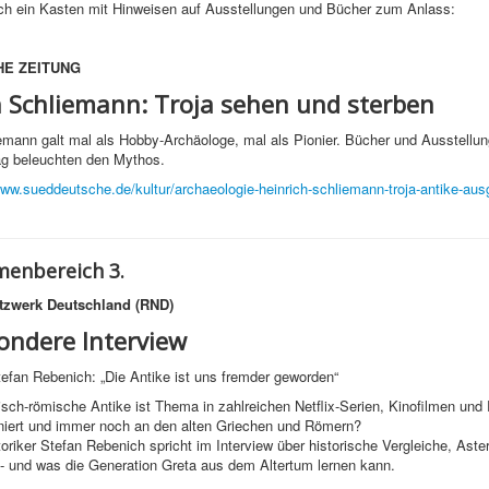
uch ein Kasten mit Hinweisen auf Ausstellungen und Bücher zum Anlass:
E ZEITUNG
h Schliemann:
Troja sehen und sterben
emann galt mal als Hobby-Archäologe, mal als Pionier. Bücher und Ausstellu
ag beleuchten den Mythos.
www.sueddeutsche.de/kultur/archaeologie-heinrich-schliemann-troja-antike-au
enbereich 3.
tzwerk Deutschland (RND)
ondere Interview
Stefan Rebenich: „Die Antike ist uns fremder geworden“
isch-römische Antike ist Thema in zahlreichen Netflix-Serien, Kinofilmen un
niert und immer noch an den alten Griechen und Römern?
toriker Stefan Rebenich spricht im Interview über historische Vergleiche, Aste
 - und was die Generation Greta aus dem Altertum lernen kann.