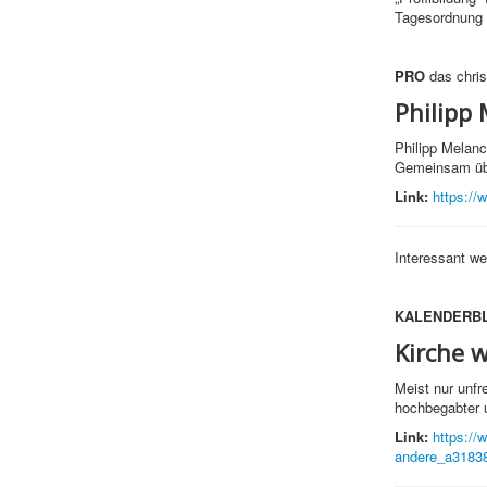
Tagesordnung 
PRO
das chri
Philipp
Philipp Melan
Gemeinsam übe
Link:
https://
Interessant we
KALENDERB
Kirche 
Meist nur unfr
hochbegabter u
Link:
https://
andere_a3183