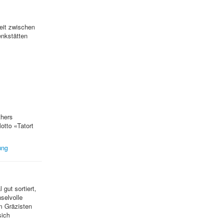
eit zwischen
enkstätten
thers
otto «Tatort
ung
gut sortiert,
selvolle
m Gräzisten
sich