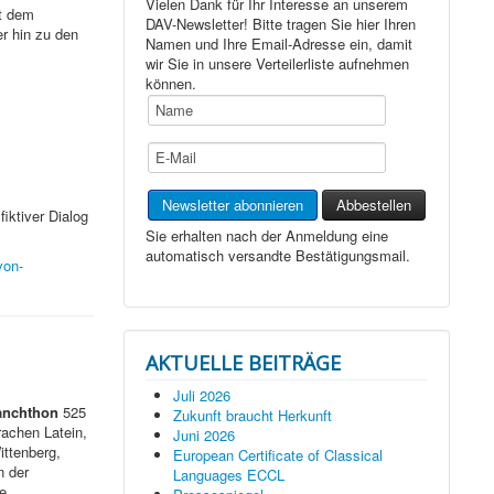
Vielen Dank für Ihr Interesse an unserem
it dem
DAV-Newsletter! Bitte tragen Sie hier Ihren
r hin zu den
Namen und Ihre Email-Adresse ein, damit
wir Sie in unsere Verteilerliste aufnehmen
können.
iktiver Dialog
Sie erhalten nach der Anmeldung eine
automatisch versandte Bestätigungsmail.
von-
AKTUELLE BEITRÄGE
Juli 2026
anchthon
525
Zukunft braucht Herkunft
rachen Latein,
Juni 2026
ittenberg,
European Certificate of Classical
n der
Languages ECCL
e