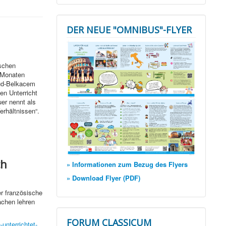
DER NEUE "OMNIBUS"-FLYER
ischen
n Monaten
aud-Belkacem
len Unterricht
er nennt als
erhältnissen“.
ch
» Informationen zum Bezug des Flyers
» Download Flyer (PDF)
r französische
achen lehren
FORUM CLASSICUM
-unterrichtet-