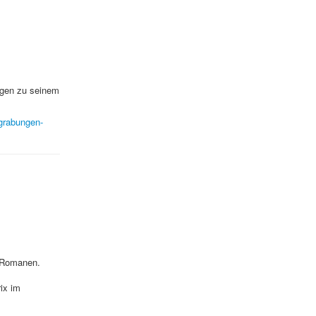
ngen zu seinem
sgrabungen-
d Romanen.
rix im