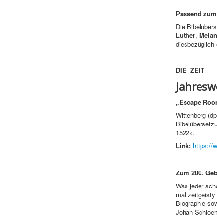
Passend zum 
Die Bibelübers
Luther
,
Melan
diesbezüglich
DIE ZEIT
Jahresw
„
Escape Roo
Wittenberg (dp
Bibelübersetzu
1522».
Link:
https://
Zum 200. Geb
Was jeder scho
mal zeitgeisty
Biographie sow
Johan Schloema