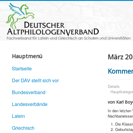
März 2
Hauptmenü
Startseite
Komment
Der DAV stellt sich vor
Details
Bundesverband
Hauptkategor
von Karl Boy
Landesverbände
In den letzten
Latein
Nachbarwissen
Die Klass
Griechisch
Geburtsta