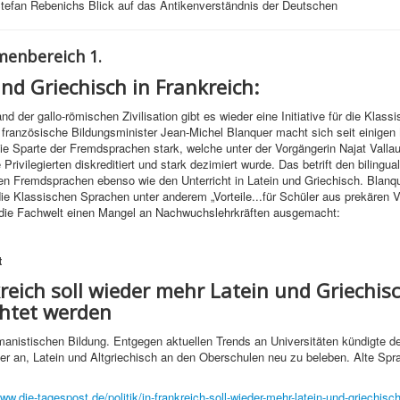
Stefan Rebenichs Blick auf das Antikenverständnis der Deutschen
enbereich 1.
nd Griechisch in Frankreich:
d der gallo-römischen Zivilisation gibt es wieder eine Initiative für die Klass
französische Bildungsminister Jean-Michel Blanquer macht sich seit einige
die Sparte der Fremdsprachen stark, welche unter der Vorgängerin Najat Vall
e Privilegierten diskreditiert und stark dezimiert wurde. Das betrift den bilingua
n Fremdsprachen ebenso wie den Unterricht in Latein und Griechisch. Blanqu
ie Klassischen Sprachen unter anderem „Vorteile...für Schüler aus prekären V
t die Fachwelt einen Mangel an Nachwuchslehrkräften ausgemacht:
t
reich soll wieder mehr Latein und Griechis
chtet werden
anistischen Bildung. Entgegen aktuellen Trends an Universitäten kündigte de
er an, Latein und Altgriechisch an den Oberschulen neu zu beleben. Alte Spr
ww.die-tagespost.de/politik/in-frankreich-soll-wieder-mehr-latein-und-griechisch