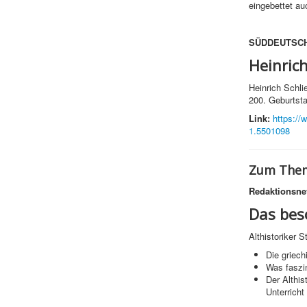
eingebettet a
SÜDDEUTSCH
Heinric
Heinrich Schli
200. Geburtst
Link:
https://
1.5501098
Zum Them
Redaktionsne
Das bes
Althistoriker 
Die griech
Was faszi
Der Althis
Unterricht