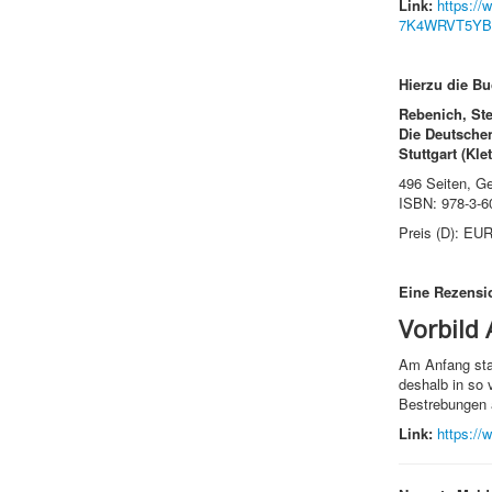
Link:
https://
7K4WRVT5YB
Hierzu die B
Rebenich, Ste
Die Deutschen
Stuttgart (Kle
496 Seiten, G
ISBN: 978-3-6
Preis (D): E
Eine R
ezensi
Vorbild 
Am Anfang sta
deshalb in so 
Bestrebungen 
Link:
https://