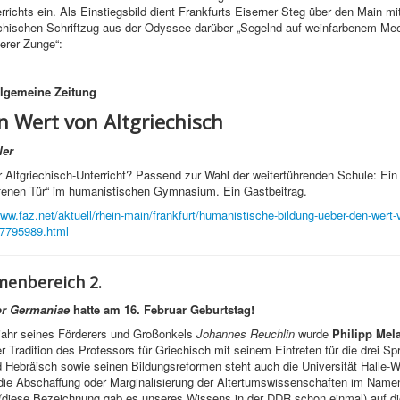
rrichts ein. Als Einstiegsbild dient Frankfurts Eiserner Steg über den Main m
chischen Schriftzug aus der Odyssee darüber „Segelnd auf weinfarbenem Mee
rer Zunge“:
llgemeine Zeitung
n Wert von Altgriechisch
ler
 Altgriechisch-Unterricht? Passend zur Wahl der weiterführenden Schule: Ein f
ffenen Tür“ im humanistischen Gymnasium. Ein Gastbeitrag.
www.faz.net/aktuell/rhein-main/frankfurt/humanistische-bildung-ueber-den-wert-
17795989.html
enbereich 2.
or Germaniae
hatte am 16. Februar Geburtstag!
jahr seines Förderers und Großonkels
Johannes Reuchlin
wurde
Philipp Mel
er Tradition des Professors für Griechisch mit seinem Eintreten für die drei Sp
 Hebräisch sowie seinen Bildungsreformen steht auch die Universität Halle-W
die Abschaffung oder Marginalisierung der Altertumswissenschaften im Name
“ (diese Bezeichnung gab es unseres Wissens in der DDR schon einmal) auf di