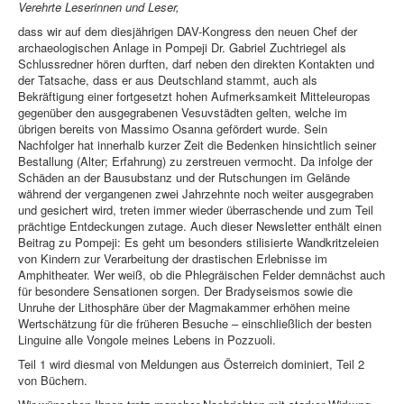
Verehrte Leserinnen und Leser,
dass wir auf dem diesjährigen DAV-Kongress den neuen Chef der
archaeologischen Anlage in Pompeji Dr. Gabriel Zuchtriegel als
Schlussredner hören durften, darf neben den direkten Kontakten und
der Tatsache, dass er aus Deutschland stammt, auch als
Bekräftigung einer fortgesetzt hohen Aufmerksamkeit Mitteleuropas
gegenüber den ausgegrabenen Vesuvstädten gelten, welche im
übrigen bereits von Massimo Osanna gefördert wurde. Sein
Nachfolger hat innerhalb kurzer Zeit die Bedenken hinsichtlich seiner
Bestallung (Alter; Erfahrung) zu zerstreuen vermocht. Da infolge der
Schäden an der Bausubstanz und der Rutschungen im Gelände
während der vergangenen zwei Jahrzehnte noch weiter ausgegraben
und gesichert wird, treten immer wieder überraschende und zum Teil
prächtige Entdeckungen zutage. Auch dieser Newsletter enthält einen
Beitrag zu Pompeji: Es geht um besonders stilisierte Wandkritzeleien
von Kindern zur Verarbeitung der drastischen Erlebnisse im
Amphitheater. Wer weiß, ob die Phlegräischen Felder demnächst auch
für besondere Sensationen sorgen. Der Bradyseismos sowie die
Unruhe der Lithosphäre über der Magmakammer erhöhen meine
Wertschätzung für die früheren Besuche – einschließlich der besten
Linguine alle Vongole meines Lebens in Pozzuoli.
Teil 1 wird diesmal von Meldungen aus Österreich dominiert, Teil 2
von Büchern.