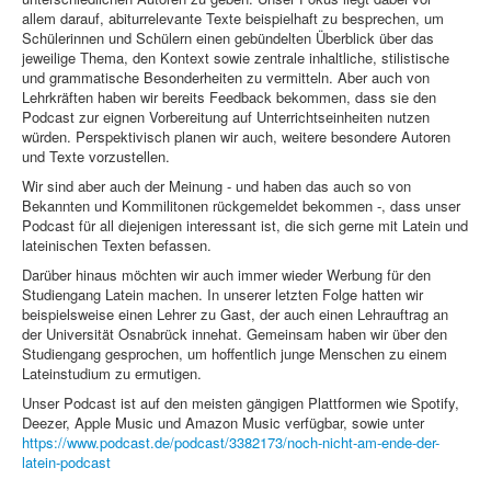
allem darauf, abiturrelevante Texte beispielhaft zu besprechen, um
Schülerinnen und Schülern einen gebündelten Überblick über das
jeweilige Thema, den Kontext sowie zentrale inhaltliche, stilistische
und grammatische Besonderheiten zu vermitteln. Aber auch von
Lehrkräften haben wir bereits Feedback bekommen, dass sie den
Podcast zur eignen Vorbereitung auf Unterrichtseinheiten nutzen
würden. Perspektivisch planen wir auch, weitere besondere Autoren
und Texte vorzustellen.
Wir sind aber auch der Meinung - und haben das auch so von
Bekannten und Kommilitonen rückgemeldet bekommen -, dass unser
Podcast für all diejenigen interessant ist, die sich gerne mit Latein und
lateinischen Texten befassen.
Darüber hinaus möchten wir auch immer wieder Werbung für den
Studiengang Latein machen. In unserer letzten Folge hatten wir
beispielsweise einen Lehrer zu Gast, der auch einen Lehrauftrag an
der Universität Osnabrück innehat. Gemeinsam haben wir über den
Studiengang gesprochen, um hoffentlich junge Menschen zu einem
Lateinstudium zu ermutigen.
Unser Podcast ist auf den meisten gängigen Plattformen wie Spotify,
Deezer, Apple Music und Amazon Music verfügbar, sowie unter
https://www.podcast.de/podcast/3382173/noch-nicht-am-ende-der-
latein-podcast