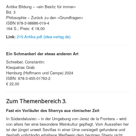
Antike Bildung – »ein Besitz für immer«
Bd. 3
Philosophie – Zurück zu den »Grundfragen«
ISBN 978-3-98886-019-4
164 S.; Preis: € 18,00
Link:
215-Antike.pdf (idea-verlag.de)
Ein Schmankerl der etwas anderen Art
Schreiber, Constantin:
Kleopatras Grab
Hamburg (Hoffmann und Campe) 2024
ISBN: 978-3-455-01763-2
€ 22,00
Zum Themenbereich 3.
Fast ein Vorläufer des Sherrys aus römischer Zeit
In Südandalusien – in der Umgebung von Jerez de la Frontera – wird
von alters her eine besondere Weinkultur gepflegt. Vom Aussehen her
ist der jüngst unweit Sevillas in einer Urne versiegelt gefundene und
deshalb vollständig erhaltene Weißwein dem heutigen Sherry nicht