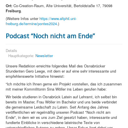
Ort:
Co-Creation-Raum, Alte Universität, Bertoldstaße 17, 79098
Freiburg
.
(Weitere Infos unter
https://www.altphil.uni-
freiburg.de/termine/pontes2024
.)
Podcast “Noch nicht am Ende”
Details
Hauptkategorie:
Newsletter
Unsere Redatkion erreichte folgendes Mail des Osnabrücker
Stundenten Gero Leege, mit dem er auf eine sehr interessante und
empfehlenswerte Initiative hinweist:
“Ich möchte ich Ihnen gerne ein Projekt vorstellen, das ich zusammen
mit meiner Kommilitonin Sina Wöller ins Leben gerufen habe:
Wir beide studieren in Osnabrück Latein auf Lehramt, ich selbst bin
bereits im Master, Frau Wöller im Bachelor und uns beide verbindet
die gemeinsame Leidschaft zu Latein. Seit Anfang des Jahres
veröffentlichen wir regelmäßig unseren Podcast "Noch nicht am
Ende", in dem wir es uns zum Ziel gesetzt haben, interessante und
fundierte Einblicke in verschiedene lateinische Texte von
unterschiedlichen Autoren zu geben. Unser Fokus liegt dabei vor