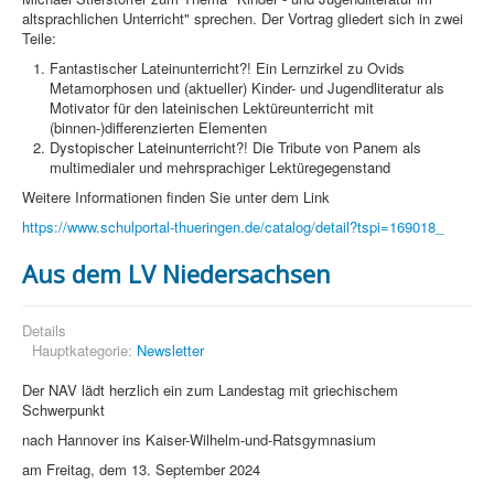
altsprachlichen Unterricht" sprechen. Der Vortrag gliedert sich in zwei
Teile:
Fantastischer Lateinunterricht?! Ein Lernzirkel zu Ovids
Metamorphosen und (aktueller) Kinder- und Jugendliteratur als
Motivator für den lateinischen Lektüreunterricht mit
(binnen-)differenzierten Elementen
Dystopischer Lateinunterricht?! Die Tribute von Panem als
multimedialer und mehrsprachiger Lektüregegenstand
Weitere Informationen finden Sie unter dem Link
https://www.schulportal-thueringen.de/catalog/detail?tspi=169018_
Aus dem LV Niedersachsen
Details
Hauptkategorie:
Newsletter
Der NAV lädt herzlich ein zum Landestag mit griechischem
Schwerpunkt
nach Hannover ins Kaiser-Wilhelm-und-Ratsgymnasium
am Freitag, dem 13. September 2024