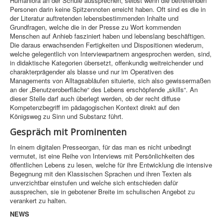
Humaniora an der Schule aussprechen, selbst wenn die betreffenden
Personen darin keine Spitzennoten erreicht haben. Oft sind es die in
der Literatur auftretenden lebensbestimmenden Inhalte und
Grundfragen, welche die in der Presse zu Wort kommenden
Menschen auf Anhieb fasziniert haben und lebenslang beschäftigen.
Die daraus erwachsenden Fertigkeiten und Dispositionen wiederum,
welche gelegentlich von Interviewpartnern angesprochen werden, sind,
in didaktische Kategorien übersetzt, offenkundig weitreichender und
charakterprägender als blasse und nur im Operativen des
Managements von Alltagsabläufen situierte, sich also gewissermaßen
an der „Benutzeroberfläche“ des Lebens erschöpfende „skills“. An
dieser Stelle darf auch überlegt werden, ob der recht diffuse
Kompetenzbegriff im pädagogischen Kontext direkt auf den
Königsweg zu Sinn und Substanz führt.
Gespräch mit Prominenten
In einem digitalen Presseorgan, für das man es nicht unbedingt
vermutet, ist eine Reihe von Interviews mit Persönlichkeiten des
öffentlichen Lebens zu lesen, welche für ihre Entwicklung die intensive
Begegnung mit den Klassischen Sprachen und ihren Texten als
unverzichtbar einstufen und welche sich entschieden dafür
aussprechen, sie in gebotener Breite im schulischen Angebot zu
verankert zu halten.
NEWS