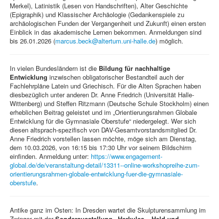
Merkel), Latinistik (Lesen von Handschriften), Alter Geschichte
(Epigraphik) und Klassischer Archäologie (Gedankenspiele zu
archäologischen Funden der Vergangenheit und Zukunft) einen ersten
Einblick in das akademische Lernen bekommen. Anmeldungen sind
bis 26.01.2026 (
marcus.beck@altertum.uni-halle.de
) möglich.
In vielen Bundesländern ist die
Bildung für nachhaltige
Entwicklung
inzwischen obligatorischer Bestandteil auch der
Fachlehrpläne Latein und Griechisch. Für die Alten Sprachen haben
diesbezüglich unter anderen Dr. Anne Friedrich (Universität Halle-
Wittenberg) und Steffen Ritzmann (Deutsche Schule Stockholm) einen
erheblichen Beitrag geleistet und im „Orientierungsrahmen Globale
Entwicklung für die Gymnasiale Oberstufe“ niedergelegt. Wer sich
diesen altsprach-spezifisch von DAV-Gesamtvorstandsmitglied Dr.
Anne Friedrich vorstellen lassen möchte, möge sich am Dienstag,
dem 10.03.2026, von 16:15 bis 17:30 Uhr vor seinem Bildschirm
einfinden. Anmeldung unter:
https://www.engagement-
global.de/de/veranstaltung-detail/13311--online-workshopreihe-zum-
orientierungsrahmen-globale-entwicklung-fuer-die-gymnasiale-
oberstufe
.
Antike ganz im Osten: In Dresden wartet die Skulpturensammlung im
Zwinger mit der
Sonderausstellung „Herkules – Held und