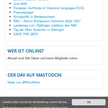
Juni 2026
European Certificate of Classical Languages ECCL
Pressespiegel
Schulpolitik in Niedersachsen:
RAC – Rerum Antiquarum Certamen 2026/ 2027
Landestag zum 75jährigen Jubiläum des NAV
Tag der Alten Sprachen in Göttingen
SAVE THE DATE:
WER IST ONLINE?
Aktuell sind 296 Gäste und keine Mitglieder online
DER DAV AUF MASTODON:
News von @RomAthen
Cookies helfen uns bei der Bereitstellung unserer Dienste.
OK
© 2026 Deutscher
TPL_PROTOSTAR_BACKTOTOP
Durch die Nutzung unserer Dienste erklären Sie sich damit