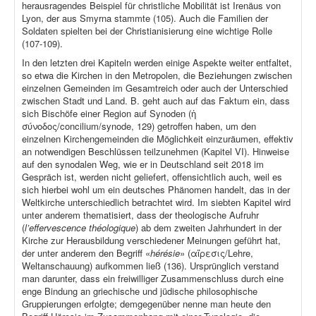
herausragendes Beispiel für christliche Mobilität ist Irenäus von
Lyon, der aus Smyrna stammte (105). Auch die Familien der
Soldaten spielten bei der Christianisierung eine wichtige Rolle
(107-109).
In den letzten drei Kapiteln werden einige Aspekte weiter entfaltet,
so etwa die Kirchen in den Metropolen, die Beziehungen zwischen
einzelnen Gemeinden im Gesamtreich oder auch der Unterschied
zwischen Stadt und Land. B. geht auch auf das Faktum ein, dass
sich Bischöfe einer Region auf Synoden (ἡ
σύνοδος/concilium/synode, 129) getroffen haben, um den
einzelnen Kirchengemeinden die Möglichkeit einzuräumen, effektiv
an notwendigen Beschlüssen teilzunehmen (Kapitel VI). Hinweise
auf den synodalen Weg, wie er in Deutschland seit 2018 im
Gespräch ist, werden nicht geliefert, offensichtlich auch, weil es
sich hierbei wohl um ein deutsches Phänomen handelt, das in der
Weltkirche unterschiedlich betrachtet wird. Im siebten Kapitel wird
unter anderem thematisiert, dass der theologische Aufruhr
(
l’effervescence théologique
) ab dem zweiten Jahrhundert in der
Kirche zur Herausbildung verschiedener Meinungen geführt hat,
der unter anderem den Begriff «
hérésie
» (αἵρεσις/Lehre,
Weltanschauung) aufkommen ließ (136). Ursprünglich verstand
man darunter, dass ein freiwilliger Zusammenschluss durch eine
enge Bindung an griechische und jüdische philosophische
Gruppierungen erfolgte; demgegenüber nenne man heute den