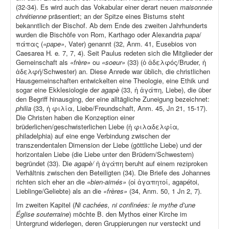
(32-34). Es wird auch das Vokabular einer derart neuen
maisonnée
chrétienne
präsentiert; an der Spitze eines Bistums steht
bekanntlich der Bischof. Ab dem Ende des zweiten Jahrhunderts
wurden die Bischöfe von Rom, Karthago oder Alexandria
papa
/
πάπας (
«pape»
, Vater) genannt (32, Anm. 41, Eusebios von
Caesarea H
.
e
.
7, 7, 4). Seit Paulus redeten sich die Mitglieder der
Gemeinschaft als
«frère»
ou
«soeur»
(33) (ὁ ἀδελφός/Bruder, ἡ
ἀδελφή/Schwester) an. Diese Anrede war üblich, die christlichen
Hausgemeinschaften entwickelten eine Theologie, eine Ethik und
sogar eine Ekklesiologie der
agapè
(33, ἡ ἀγάπη, Liebe), die über
den Begriff hinausging, der eine alltägliche Zuneigung bezeichnet:
philia
(33, ἡ φιλία, Liebe/Freundschaft, Anm. 45, Jn 21, 15-17).
Die Christen haben die Konzeption einer
brüderlichen/geschwisterlichen Liebe (ἡ φιλαδελφία
,
philadelphia) auf eine enge Verbindung zwischen der
transzendentalen Dimension der Liebe (göttliche Liebe) und der
horizontalen Liebe (die Liebe unter den Brüdern/Schwestern)
begründet (33). Die
agapè/
ἡ ἀγάπη beruht auf einem reziproken
Verhältnis zwischen den Beteiligten (34). Die Briefe des Johannes
richten sich eher an die
«bien-aimés»
(οἱ ἀγαπητοί, agapétoi,
Lieblinge/Geliebte) als an die
«frères»
(34, Anm. 50, 1 Jn 2, 7).
Im zweiten Kapitel (
Ni cachées, ni confinées: le mythe d’une
Église souterraine
) möchte B. den Mythos einer Kirche im
Untergrund widerlegen, deren Gruppierungen nur versteckt und