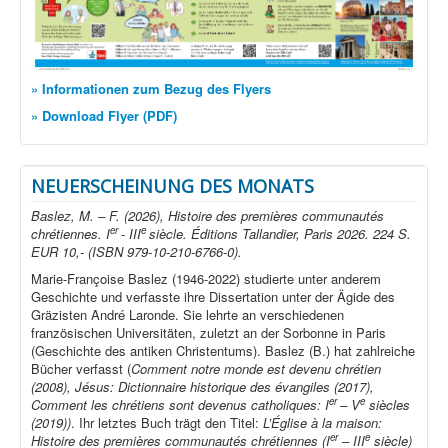
» Informationen zum Bezug des Flyers
» Download Flyer (PDF)
NEUERSCHEINUNG DES MONATS
Baslez, M. – F. (2026), Histoire des premières communautés
er
e
chrétiennes. I
- III
siècle. Éditions Tallandier, Paris 2026. 224 S.
EUR 10,- (ISBN 979-10-210-6766-0).
Marie-Françoise Baslez (1946-2022) studierte unter anderem
Geschichte und verfasste ihre Dissertation unter der Ägide des
Gräzisten André Laronde. Sie lehrte an verschiedenen
französischen Universitäten, zuletzt an der Sorbonne in Paris
(Geschichte des antiken Christentums). Baslez (B.) hat zahlreiche
Bücher verfasst (
Comment notre monde est devenu chrétien
(2008), Jésus: Dictionnaire historique des évangiles (2017),
er
e
Comment les chrétiens sont devenus catholiques: I
– V
siècles
(2019))
. Ihr letztes Buch trägt den Titel:
L’Église à la maison:
er
e
Histoire des premières communautés chrétiennes (I
– III
siècle)