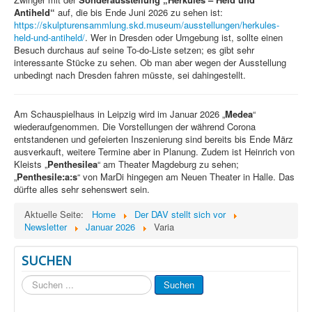
Antiheld“
auf, die bis Ende Juni 2026 zu sehen ist:
https://skulpturensammlung.skd.museum/ausstellungen/herkules-
held-und-antiheld/
. Wer in Dresden oder Umgebung ist, sollte einen
Besuch durchaus auf seine To-do-Liste setzen; es gibt sehr
interessante Stücke zu sehen. Ob man aber wegen der Ausstellung
unbedingt nach Dresden fahren müsste, sei dahingestellt.
Am Schauspielhaus in Leipzig wird im Januar 2026 „
Medea
“
wiederaufgenommen. Die Vorstellungen der während Corona
entstandenen und gefeierten Inszenierung sind bereits bis Ende März
ausverkauft, weitere Termine aber in Planung. Zudem ist Heinrich von
Kleists „
Penthesilea
“ am Theater Magdeburg zu sehen;
„
Penthesile:a:s
“ von MarDi hingegen am Neuen Theater in Halle. Das
dürfte alles sehr sehenswert sein.
Aktuelle Seite:
Home
Der DAV stellt sich vor
Newsletter
Januar 2026
Varia
SUCHEN
Suchen
Suchen
...