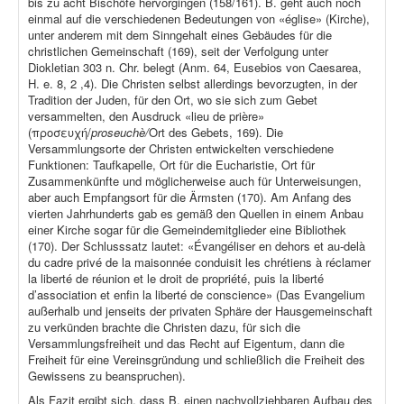
bis zu acht Bischöfe hervorgingen (158/161). B. geht auch noch
einmal auf die verschiedenen Bedeutungen von «église» (Kirche),
unter anderem mit dem Sinngehalt eines Gebäudes für die
christlichen Gemeinschaft (169), seit der Verfolgung unter
Diokletian 303 n. Chr. belegt (Anm. 64, Eusebios von Caesarea,
H. e. 8, 2 ,4). Die Christen selbst allerdings bevorzugten, in der
Tradition der Juden, für den Ort, wo sie sich zum Gebet
versammelten, den Ausdruck «lieu de prière»
(προσευχή/
proseuchè/
Ort des Gebets, 169). Die
Versammlungsorte der Christen entwickelten verschiedene
Funktionen: Taufkapelle, Ort für die Eucharistie, Ort für
Zusammenkünfte und möglicherweise auch für Unterweisungen,
aber auch Empfangsort für die Ärmsten (170). Am Anfang des
vierten Jahrhunderts gab es gemäß den Quellen in einem Anbau
einer Kirche sogar für die Gemeindemitglieder eine Bibliothek
(170). Der Schlusssatz lautet: «Évangéliser en dehors et au-delà
du cadre privé de la maisonnée conduisit les chrétiens à réclamer
la liberté de réunion et le droit de propriété, puis la liberté
d’association et enfin la liberté de conscience» (Das Evangelium
außerhalb und jenseits der privaten Sphäre der Hausgemeinschaft
zu verkünden brachte die Christen dazu, für sich die
Versammlungsfreiheit und das Recht auf Eigentum, dann die
Freiheit für eine Vereinsgründung und schließlich die Freiheit des
Gewissens zu beanspruchen).
Als Fazit ergibt sich, dass B. einen nachvollziehbaren Aufbau des