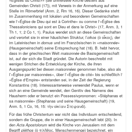
«Églises du Christ»» (die universelle Kirche besteht aus
Gemeinden Christi (17)), mit Verweis in der Anmerkung auf eine
Stelle im Römerbrief (Anm. 2, Rm 16, 16). Dieser Gedanke steht
im Zusammenhang mit lokalen und besonderen Gemeinschaften
wie l‘«Église de Dieu qui est à Corinthe» ou comme l‘«Église des
Thessaloniciens qui sont en Dieu et dans le Christ» (17, Anm. 3, 1
Th 1, 1; 2 Co 1, 1). Paulus wendet sich an diese Gemeinschaften
und verortet sie in einer häuslichen Struktur, l’
oikos
(ὁ οἶκος)
,
der
im Lateinischen in
domus
und im Französischen in «
maisonnée
»
(Hausgemeinschaft) seine Entsprechung hat (18). B. hebt hervor,
dass in der griechischen Welt
maisonnée
die Basisgemeinschaft
ist, auf der sich die Stadt gründet. Die Autorin beschreibt mit
wenigen Strichen die Entwicklung der Kirche, die ihren
Ausgangspunkt bei diesen
maisonnées
genommen habe, also als
l’«Église par maisonnées», über l’«Église de cité» bis schließlich l‘
«Église d‘Empire» entstanden sei, in der Zeit der Regierung
Konstantins (18). Interessanterweise verwendet Paulus, wenn er
sich an eine Gemeinde wendet, den Genitiv des Namens des
Hausherrn oder er benutzt ein Possessivpronomen: «Stéphanas et
sa maisonnée» (Stephanas und seine Hausgemeinschaft) (19,
Anm. 5, 1 Co, 16, 15: τὴν οἰκίαν Στεφανᾶ).
Für das frühe Christentum war nicht das Individuum entscheidend,
sondern die Gruppe, die in einer Hausgemeinschaft lebt (20). In
den
Acta Apostolorum
wird die Kirche von Jerusalem mit dem
Begriff
pléthos
(ὁ πλῆθος, Menschenmenge) bezeichnet, ein