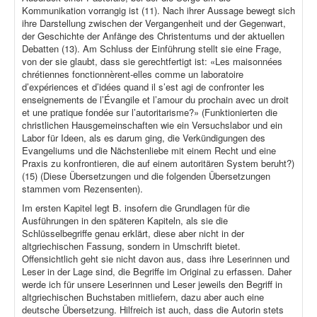
Kommunikation vorrangig ist (11). Nach ihrer Aussage bewegt sich
ihre Darstellung zwischen der Vergangenheit und der Gegenwart,
der Geschichte der Anfänge des Christentums und der aktuellen
Debatten (13). Am Schluss der Einführung stellt sie eine Frage,
von der sie glaubt, dass sie gerechtfertigt ist: «Les maisonnées
chrétiennes fonctionnèrent-elles comme un laboratoire
d’expériences et d’idées quand il s’est agi de confronter les
enseignements de l’Évangile et l’amour du prochain avec un droit
et une pratique fondée sur l’autoritarisme?» (Funktionierten die
christlichen Hausgemeinschaften wie ein Versuchslabor und ein
Labor für Ideen, als es darum ging, die Verkündigungen des
Evangeliums und die Nächstenliebe mit einem Recht und eine
Praxis zu konfrontieren, die auf einem autoritären System beruht?)
(15) (Diese Übersetzungen und die folgenden Übersetzungen
stammen vom Rezensenten).
Im ersten Kapitel legt B. insofern die Grundlagen für die
Ausführungen in den späteren Kapiteln, als sie die
Schlüsselbegriffe genau erklärt, diese aber nicht in der
altgriechischen Fassung, sondern in Umschrift bietet.
Offensichtlich geht sie nicht davon aus, dass ihre Leserinnen und
Leser in der Lage sind, die Begriffe im Original zu erfassen. Daher
werde ich für unsere Leserinnen und Leser jeweils den Begriff in
altgriechischen Buchstaben mitliefern, dazu aber auch eine
deutsche Übersetzung. Hilfreich ist auch, dass die Autorin stets