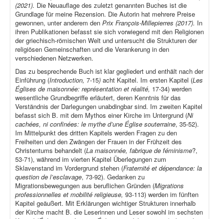
(2021).
Die Neuauflage des zuletzt genannten Buches ist die
Grundlage für meine Rezension. Die Autorin hat mehrere Preise
gewonnen, unter anderem den
Prix François-Millepierres (2017).
In
ihren Publikationen befasst sie sich vorwiegend mit den Religionen
der griechisch-römischen Welt und untersucht die Strukturen der
religiösen Gemeinschaften und die Verankerung in den
verschiedenen Netzwerken.
Das zu besprechende Buch ist klar gegliedert und enthält nach der
Einführung (
Introduction,
7-15
)
acht Kapitel. Im ersten Kapitel (
Les
Églises de maisonnée: représentation et réalité,
17-34) werden
wesentliche Grundbegriffe erläutert, deren Kenntnis für das
Verständnis der Darlegungen unabdingbar sind. Im zweiten Kapitel
befasst sich B. mit dem Mythos einer Kirche im Untergrund (
Ni
cachées, ni confinées: le mythe d’une Église souterraine
, 35-52).
Im Mittelpunkt des dritten Kapitels werden Fragen zu den
Freiheiten und den Zwängen der Frauen in der Frühzeit des
Christentums behandelt (
La maisonnée, fabrique de féminisme
?,
53-71), während im vierten Kapitel Überlegungen zum
Sklavenstand im Vordergrund stehen (
Fraternité et dépendance: la
question de l’esclavage
, 73-92). Gedanken zu
Migrationsbewegungen aus beruflichen Gründen (
Migrations
professionnelles et mobilité religieuse,
93-113) werden im fünften
Kapitel geäußert. Mit Erklärungen wichtiger Strukturen innerhalb
der Kirche macht B. die Leserinnen und Leser sowohl im sechsten