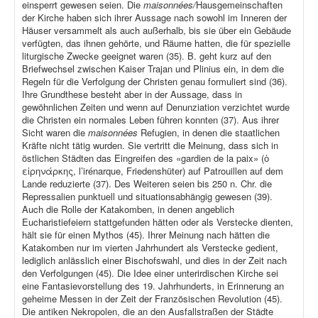
einsperrt gewesen seien. Die
maisonnées/
Hausgemeinschaften
der Kirche haben sich ihrer Aussage nach sowohl im Inneren der
Häuser versammelt als auch außerhalb, bis sie über ein Gebäude
verfügten, das ihnen gehörte, und Räume hatten, die für spezielle
liturgische Zwecke geeignet waren (35). B. geht kurz auf den
Briefwechsel zwischen Kaiser Trajan und Plinius ein, in dem die
Regeln für die Verfolgung der Christen genau formuliert sind (36).
Ihre Grundthese besteht aber in der Aussage, dass in
gewöhnlichen Zeiten und wenn auf Denunziation verzichtet wurde
die Christen ein normales Leben führen konnten (37). Aus ihrer
Sicht waren die
maisonnées
Refugien, in denen die staatlichen
Kräfte nicht tätig wurden. Sie vertritt die Meinung, dass sich in
östlichen Städten das Eingreifen des «gardien de la paix» (ὁ
εἰρηνάρκης, l’irénarque, Friedenshüter) auf Patrouillen auf dem
Lande reduzierte (37). Des Weiteren seien bis 250 n. Chr. die
Repressalien punktuell und situationsabhängig gewesen (39).
Auch die Rolle der Katakomben, in denen angeblich
Eucharistiefeiern stattgefunden hätten oder als Verstecke dienten,
hält sie für einen Mythos (45). Ihrer Meinung nach hätten die
Katakomben nur im vierten Jahrhundert als Verstecke gedient,
lediglich anlässlich einer Bischofswahl, und dies in der Zeit nach
den Verfolgungen (45). Die Idee einer unterirdischen Kirche sei
eine Fantasievorstellung des 19. Jahrhunderts, in Erinnerung an
geheime Messen in der Zeit der Französischen Revolution (45).
Die antiken Nekropolen, die an den Ausfallstraßen der Städte