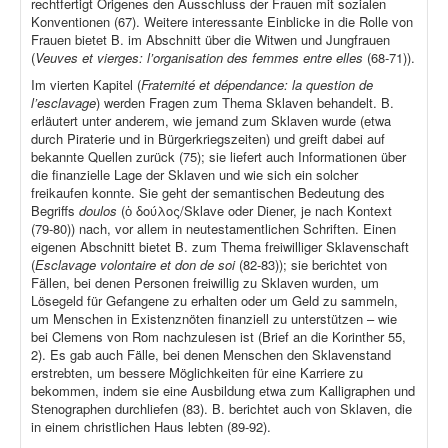
rechtfertigt Origenes den Ausschluss der Frauen mit sozialen
Konventionen (67). Weitere interessante Einblicke in die Rolle von
Frauen bietet B. im Abschnitt über die Witwen und Jungfrauen
(
Veuves et vierges: l’organisation des femmes entre elles
(68-71)).
Im vierten Kapitel (
Fraternité et dépendance: la question de
l’esclavage
) werden Fragen zum Thema Sklaven behandelt. B.
erläutert unter anderem, wie jemand zum Sklaven wurde (etwa
durch Piraterie und in Bürgerkriegszeiten) und greift dabei auf
bekannte Quellen zurück (75); sie liefert auch Informationen über
die finanzielle Lage der Sklaven und wie sich ein solcher
freikaufen konnte. Sie geht der semantischen Bedeutung des
Begriffs
doulos
(ὁ δούλος/Sklave oder Diener, je nach Kontext
(79-80)) nach, vor allem in neutestamentlichen Schriften. Einen
eigenen Abschnitt bietet B. zum Thema freiwilliger Sklavenschaft
(
Esclavage volontaire et don de soi
(82-83)); sie berichtet von
Fällen, bei denen Personen freiwillig zu Sklaven wurden, um
Lösegeld für Gefangene zu erhalten oder um Geld zu sammeln,
um Menschen in Existenznöten finanziell zu unterstützen – wie
bei Clemens von Rom nachzulesen ist (Brief an die Korinther 55,
2). Es gab auch Fälle, bei denen Menschen den Sklavenstand
erstrebten, um bessere Möglichkeiten für eine Karriere zu
bekommen, indem sie eine Ausbildung etwa zum Kalligraphen und
Stenographen durchliefen (83). B. berichtet auch von Sklaven, die
in einem christlichen Haus lebten (89-92).