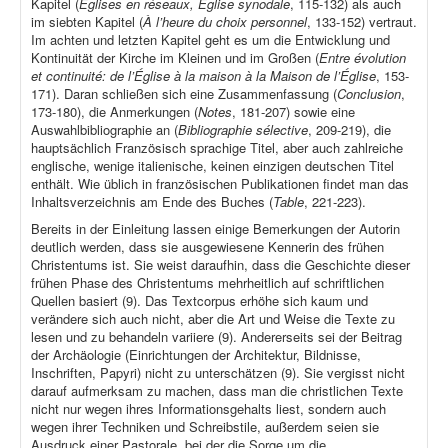
Kapitel (
Églises en réseaux, Église synodale
, 115-132) als auch
im siebten Kapitel (
À l’heure du choix personnel
, 133-152) vertraut.
Im achten und letzten Kapitel geht es um die Entwicklung und
Kontinuität der Kirche im Kleinen und im Großen (
Entre évolution
et continuité: de l’Église à la maison à la Maison de l’Église
, 153-
171). Daran schließen sich eine Zusammenfassung (
Conclusion
,
173-180), die Anmerkungen (
Notes
, 181-207) sowie eine
Auswahlbibliographie an (
Bibliographie sélective
, 209-219), die
hauptsächlich Französisch sprachige Titel, aber auch zahlreiche
englische, wenige italienische, keinen einzigen deutschen Titel
enthält. Wie üblich in französischen Publikationen findet man das
Inhaltsverzeichnis am Ende des Buches (
Table
, 221-223).
Bereits in der Einleitung lassen einige Bemerkungen der Autorin
deutlich werden, dass sie ausgewiesene Kennerin des frühen
Christentums ist. Sie weist daraufhin, dass die Geschichte dieser
frühen Phase des Christentums mehrheitlich auf schriftlichen
Quellen basiert (9). Das Textcorpus erhöhe sich kaum und
verändere sich auch nicht, aber die Art und Weise die Texte zu
lesen und zu behandeln variiere (9). Andererseits sei der Beitrag
der Archäologie (Einrichtungen der Architektur, Bildnisse,
Inschriften, Papyri) nicht zu unterschätzen (9). Sie vergisst nicht
darauf aufmerksam zu machen, dass man die christlichen Texte
nicht nur wegen ihres Informationsgehalts liest, sondern auch
wegen ihrer Techniken und Schreibstile, außerdem seien sie
Ausdruck einer Pastorale, bei der die Sorge um die