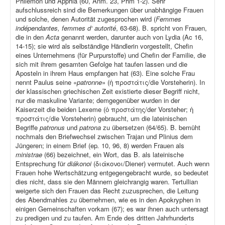
Philemon und Apphia (60, Anm. 23, Phm 1-2). Sehr
aufschlussreich sind die Bemerkungen über unabhängige Frauen
und solche, denen Autorität zugesprochen wird (
Femmes
indépendantes, femmes d‘ autorité
, 63-68). B. spricht von Frauen,
die in den
Acta
genannt werden, darunter auch von Lydia (Ac 16,
14-15); sie wird als selbständige Händlerin vorgestellt, Chefin
eines Unternehmens (für Purpurstoffe) und Chefin der Familie, die
sich mit ihrem gesamten Gefolge hat taufen lassen und die
Aposteln in ihrem Haus empfangen hat (63). Eine solche Frau
nennt Paulus seine «
patronne
» (ἡ προστάτις/die Vorsteherin). In
der klassischen griechischen Zeit existierte dieser Begriff nicht,
nur die maskuline Variante; demgegenüber wurden in der
Kaiserzeit die beiden Lexeme (ὁ προστάτης/der Vorsteher; ἡ
προστάτις/die Vorsteherin) gebraucht, um die lateinischen
Begriffe
patronus
und
patrona
zu übersetzen (64/65). B. bemüht
nochmals den Briefwechsel zwischen Trajan und Plinius dem
Jüngeren; in einem Brief (ep
.
10, 96, 8) werden Frauen als
ministrae
(66) bezeichnet, ein Wort, das B. als lateinische
Entsprechung für
diákonoi
(διάκονοι/Diener) vermutet. Auch wenn
Frauen hohe Wertschätzung entgegengebracht wurde, so bedeutet
dies nicht, dass sie den Männern gleichrangig waren. Tertullian
weigerte sich den Frauen das Recht zuzusprechen, die Leitung
des Abendmahles zu übernehmen, wie es in den Apokryphen in
einigen Gemeinschaften vorkam (67); es war ihnen auch untersagt
zu predigen und zu taufen. Am Ende des dritten Jahrhunderts