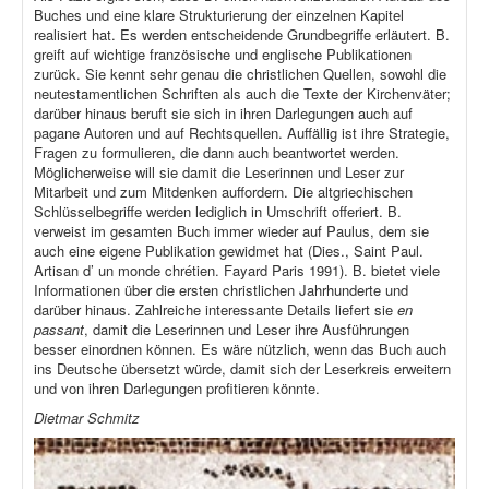
Buches und eine klare Strukturierung der einzelnen Kapitel
realisiert hat. Es werden entscheidende Grundbegriffe erläutert. B.
greift auf wichtige französische und englische Publikationen
zurück. Sie kennt sehr genau die christlichen Quellen, sowohl die
neutestamentlichen Schriften als auch die Texte der Kirchenväter;
darüber hinaus beruft sie sich in ihren Darlegungen auch auf
pagane Autoren und auf Rechtsquellen. Auffällig ist ihre Strategie,
Fragen zu formulieren, die dann auch beantwortet werden.
Möglicherweise will sie damit die Leserinnen und Leser zur
Mitarbeit und zum Mitdenken auffordern. Die altgriechischen
Schlüsselbegriffe werden lediglich in Umschrift offeriert. B.
verweist im gesamten Buch immer wieder auf Paulus, dem sie
auch eine eigene Publikation gewidmet hat (Dies., Saint Paul.
Artisan d’ un monde chrétien. Fayard Paris 1991). B. bietet viele
Informationen über die ersten christlichen Jahrhunderte und
darüber hinaus. Zahlreiche interessante Details liefert sie
en
passant
, damit die Leserinnen und Leser ihre Ausführungen
besser einordnen können. Es wäre nützlich, wenn das Buch auch
ins Deutsche übersetzt würde, damit sich der Leserkreis erweitern
und von ihren Darlegungen profitieren könnte.
Dietmar Schmitz