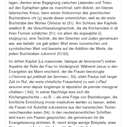
lagen, dienten einer Begegnung zwischen Lebenden und Toten;
auf den Epitaphien gebe es manchmal, sehr diskret, ein kleines
lateinisches Kreuz; beim ersten Vorkommen des griechischen
Buchstabens
chi
(χ) wurde dieser unterstrichen, weil es der erste
Buchstabe des Wortes Christus ist (51). Am Schluss des Kapitels
erwähnt B. die Verschlüsselungstechnik, die die Kirchenväter in all
ihren Formen schätzten (51); vor allem die
isopséphie
(ἡ
ἰσοψηφία), eine Technik, die den Griechen und Juden gemeinsam
war, war beliebt: sie gab jedem Wort einen numerischen und
symbolischen Wert und basierte auf der Addition der Werte, die
jedem Buchstaben zukommt (51/52).
Im dritten Kapitel (
La maisonnée, fabrique de féminisme
?) stehen
Aspekte der Rolle der Frau im Vordergrund. Während Jesus in den
Evangelien als Mann erscheint, der die Frauen bevorzugte
(«
l’homme qui préférait les femmes»
, 53), steht Paulus seit langer
Zeit im Ruf, der erste christliche Frauenfeind zu sein («
Paul
assume ainsi depuis longtemps la réputation de premier misogyne
chrétien»
( 54)). In seiner Nachfolge lese sich die
Kirchengeschichte – so B. – als eine Folge von Bestrebungen, die
kirchliche Einrichtung immer maskuliner werden zu lassen, wobei
die Frauen mit Autorität sukzessive aus den kanonischen Texten
verschwunden seien (54). In den neutestamentlichen Schriften
wird kaum von Paaren gesprochen, die gemeinsam für die
Evangelisierung eintreten. B. nennt einige wenige Beispiele, etwa