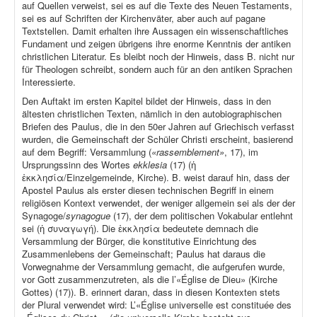
auf Quellen verweist, sei es auf die Texte des Neuen Testaments,
sei es auf Schriften der Kirchenväter, aber auch auf pagane
Textstellen. Damit erhalten ihre Aussagen ein wissenschaftliches
Fundament und zeigen übrigens ihre enorme Kenntnis der antiken
christlichen Literatur. Es bleibt noch der Hinweis, dass B. nicht nur
für Theologen schreibt, sondern auch für an den antiken Sprachen
Interessierte.
Den Auftakt im ersten Kapitel bildet der Hinweis, dass in den
ältesten christlichen Texten, nämlich in den autobiographischen
Briefen des Paulus, die in den 50er Jahren auf Griechisch verfasst
wurden, die Gemeinschaft der Schüler Christi erscheint, basierend
auf dem Begriff: Versammlung (
«rassemblement»
, 17), im
Ursprungssinn des Wortes
ekklesia
(17) (ἡ
ἐκκλησία/Einzelgemeinde, Kirche). B. weist darauf hin, dass der
Apostel Paulus als erster diesen technischen Begriff in einem
religiösen Kontext verwendet, der weniger allgemein sei als der der
Synagoge/
synagogue
(17), der dem politischen Vokabular entlehnt
sei (ἡ συναγωγή). Die ἐκκλησία bedeutete demnach die
Versammlung der Bürger, die konstitutive Einrichtung des
Zusammenlebens der Gemeinschaft; Paulus hat daraus die
Vorwegnahme der Versammlung gemacht, die aufgerufen wurde,
vor Gott zusammenzutreten, als die l’«Église de Dieu» (Kirche
Gottes) (17)). B. erinnert daran, dass in diesen Kontexten stets
der Plural verwendet wird: L’«Église universelle est constituée des