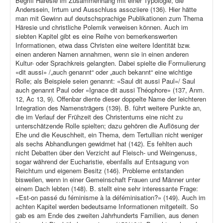
Begriff Häresie im Zusammenhang mit einer Typologie, die
Anderssein, Irrtum und Ausschluss assoziiere (136). Hier hätte
man mit Gewinn auf deutschsprachige Publikationen zum Thema
Häresie und christliche Polemik verweisen können. Auch im
siebten Kapitel gibt es eine Reihe von bemerkenswerten
Informationen, etwa dass Christen eine weitere Identität bzw.
einen anderen Namen annahmen, wenn sie in einen anderen
Kultur- oder Sprachkreis gelangten. Dabei spielte die Formulierung
«dit aussi» /„auch genannt“ oder „auch bekannt“ eine wichtige
Rolle; als Beispiele seien genannt: «Saul dit aussi Paul»/ Saul
auch genannt Paul oder «Ignace dit aussi Théophore» (137, Anm.
12, Ac 13, 9). Offenbar diente dieser doppelte Name der leichteren
Integration des Namensträgers (139). B. führt weitere Punkte an,
die im Verlauf der Frühzeit des Christentums eine nicht zu
unterschätzende Rolle spielten; dazu gehören die Auflösung der
Ehe und die Keuschheit, ein Thema, dem Tertullian nicht weniger
als sechs Abhandlungen gewidmet hat (142). Es fehlten auch
nicht Debatten über den Verzicht auf Fleisch- und Weingenuss,
sogar während der Eucharistie, ebenfalls auf Entsagung von
Reichtum und eigenem Besitz (146). Probleme entstanden
bisweilen, wenn in einer Gemeinschaft Frauen und Männer unter
einem Dach lebten (148). B. stellt eine sehr interessante Frage:
«Est-on passé du féminisme à la déféminisation?» (149). Auch im
achten Kapitel werden bedeutsame Informationen mitgeteilt. So
gab es am Ende des zweiten Jahrhunderts Familien, aus denen