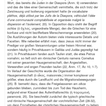
Wort, das bereits die Juden in der Diaspora (Anm. 9) verwendeten
und das die Idee einer Gemeinschaft vermittelte, die sich trotz der
Zerstreuung und Isolierung organisiert hatte (
le vocabulaire
pléthos, déjà utilisé par les Juifs de la Diaspora, véhiculait l’idée
d’une communauté comptabilisée et organisée malgré la
dispersion et l’isolement,
20). In Opposition dazu steht der Begriff
ochlos
(ὁ ὄχλος, ungeordnete Menge), den die Griechen für eine
konfuse und nicht bezifferbare Menschenmenge anwendeten (20).
Die Ausführungen der Autorin bieten viele interessante Details und
Facetten. Wie nebenbei erfährt man, dass Jesus nicht immer der
Prediger vor großen Versammlungen unter freiem Himmel war,
sondern häufig in Privathäusern in Galiläa und Judäa gepredigt hat
(21). In Privathäusern fanden auch Taufen statt, die etwa Petrus
vornahm; so ließ sich ein römischer Centurio namens Cornelius
mit seiner gesamten Hausgemeinschaft, den Angestellten,
Verwandten und engen Freunden taufen (22, Anm. 17, Ac 10, 1-7).
Im Verlauf der Geschichte wurde die Organisation der
Hausgemeinschaft (ὁ οἶκος, maisonnée,) immer komplexer und
größer, etwa durch die Landflucht und die Migrationsbewegungen
(25). B. bemerkt dazu, dass die Freigelassenen am
oikos
gebunden blieben, zumindest bis zum Tod des Hausherrn,
aufgrund einer Klausel des Aufenthaltsrechts (ἡ παραμονή,
paramonè
,
25). Sie beschreibt zunächst die typisch griechische
und römische Hausgemeinschaft der vorchristlichen Zeit (28-32),
um dann Einzelheiten der christlichen Hausgemeinschaft zu liefern