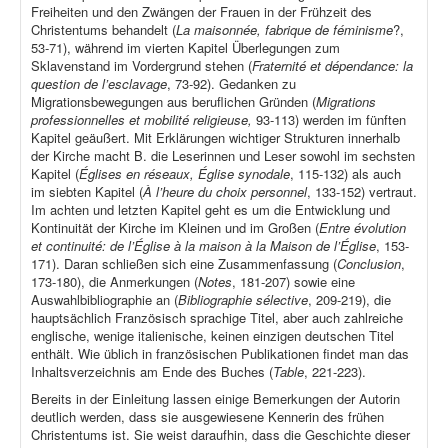
Freiheiten und den Zwängen der Frauen in der Frühzeit des
Christentums behandelt (
La maisonnée, fabrique de féminisme
?,
53-71), während im vierten Kapitel Überlegungen zum
Sklavenstand im Vordergrund stehen (
Fraternité et dépendance: la
question de l’esclavage
, 73-92). Gedanken zu
Migrationsbewegungen aus beruflichen Gründen (
Migrations
professionnelles et mobilité religieuse,
93-113) werden im fünften
Kapitel geäußert. Mit Erklärungen wichtiger Strukturen innerhalb
der Kirche macht B. die Leserinnen und Leser sowohl im sechsten
Kapitel (
Églises en réseaux, Église synodale
, 115-132) als auch
im siebten Kapitel (
À l’heure du choix personnel
, 133-152) vertraut.
Im achten und letzten Kapitel geht es um die Entwicklung und
Kontinuität der Kirche im Kleinen und im Großen (
Entre évolution
et continuité: de l’Église à la maison à la Maison de l’Église
, 153-
171). Daran schließen sich eine Zusammenfassung (
Conclusion
,
173-180), die Anmerkungen (
Notes
, 181-207) sowie eine
Auswahlbibliographie an (
Bibliographie sélective
, 209-219), die
hauptsächlich Französisch sprachige Titel, aber auch zahlreiche
englische, wenige italienische, keinen einzigen deutschen Titel
enthält. Wie üblich in französischen Publikationen findet man das
Inhaltsverzeichnis am Ende des Buches (
Table
, 221-223).
Bereits in der Einleitung lassen einige Bemerkungen der Autorin
deutlich werden, dass sie ausgewiesene Kennerin des frühen
Christentums ist. Sie weist daraufhin, dass die Geschichte dieser