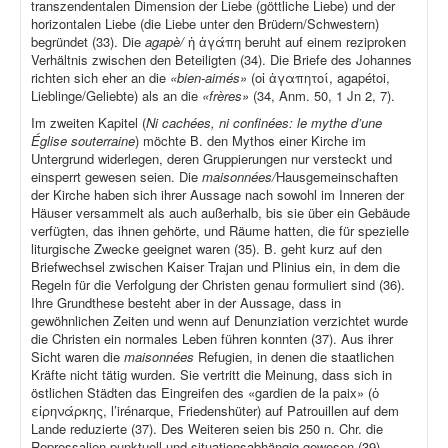
transzendentalen Dimension der Liebe (göttliche Liebe) und der
horizontalen Liebe (die Liebe unter den Brüdern/Schwestern)
begründet (33). Die
agapè/
ἡ ἀγάπη beruht auf einem reziproken
Verhältnis zwischen den Beteiligten (34). Die Briefe des Johannes
richten sich eher an die
«bien-aimés»
(οἱ ἀγαπητοί, agapétoi,
Lieblinge/Geliebte) als an die
«frères»
(34, Anm. 50, 1 Jn 2, 7).
Im zweiten Kapitel (
Ni cachées, ni confinées: le mythe d’une
Église souterraine
) möchte B. den Mythos einer Kirche im
Untergrund widerlegen, deren Gruppierungen nur versteckt und
einsperrt gewesen seien. Die
maisonnées/
Hausgemeinschaften
der Kirche haben sich ihrer Aussage nach sowohl im Inneren der
Häuser versammelt als auch außerhalb, bis sie über ein Gebäude
verfügten, das ihnen gehörte, und Räume hatten, die für spezielle
liturgische Zwecke geeignet waren (35). B. geht kurz auf den
Briefwechsel zwischen Kaiser Trajan und Plinius ein, in dem die
Regeln für die Verfolgung der Christen genau formuliert sind (36).
Ihre Grundthese besteht aber in der Aussage, dass in
gewöhnlichen Zeiten und wenn auf Denunziation verzichtet wurde
die Christen ein normales Leben führen konnten (37). Aus ihrer
Sicht waren die
maisonnées
Refugien, in denen die staatlichen
Kräfte nicht tätig wurden. Sie vertritt die Meinung, dass sich in
östlichen Städten das Eingreifen des «gardien de la paix» (ὁ
εἰρηνάρκης, l’irénarque, Friedenshüter) auf Patrouillen auf dem
Lande reduzierte (37). Des Weiteren seien bis 250 n. Chr. die
Repressalien punktuell und situationsabhängig gewesen (39).