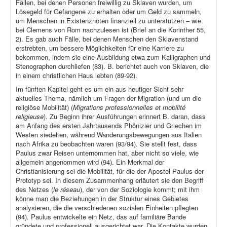
Fällen, bei denen Personen freiwillig zu Sklaven wurden, um
Lösegeld für Gefangene zu erhalten oder um Geld zu sammeln,
um Menschen in Existenznöten finanziell zu unterstützen – wie
bei Clemens von Rom nachzulesen ist (Brief an die Korinther 55,
2). Es gab auch Fälle, bei denen Menschen den Sklavenstand
erstrebten, um bessere Möglichkeiten für eine Karriere zu
bekommen, indem sie eine Ausbildung etwa zum Kalligraphen und
Stenographen durchliefen (83). B. berichtet auch von Sklaven, die
in einem christlichen Haus lebten (89-92).
Im fünften Kapitel geht es um ein aus heutiger Sicht sehr
aktuelles Thema, nämlich um Fragen der Migration (und um die
religiöse Mobilität) (
Migrations professionnelles et mobilité
religieuse
). Zu Beginn ihrer Ausführungen erinnert B. daran, dass
am Anfang des ersten Jahrtausends Phönizier und Griechen im
Westen siedelten, während Wanderungsbewegungen aus Italien
nach Afrika zu beobachten waren (93/94). Sie stellt fest, dass
Paulus zwar Reisen unternommen hat, aber nicht so viele, wie
allgemein angenommen wird (94). Ein Merkmal der
Christianisierung sei die Mobilität, für die der Apostel Paulus der
Prototyp sei. In diesem Zusammenhang erläutert sie den Begriff
des Netzes (
le réseau
), der von der Soziologie kommt; mit ihm
könne man die Beziehungen in der Struktur eines Gebietes
analysieren, die die verschiedenen sozialen Einheiten pflegten
(94). Paulus entwickelte ein Netz, das auf familiäre Bande
gründete und professionell ausgerichtet war. Die Kontakte wurden