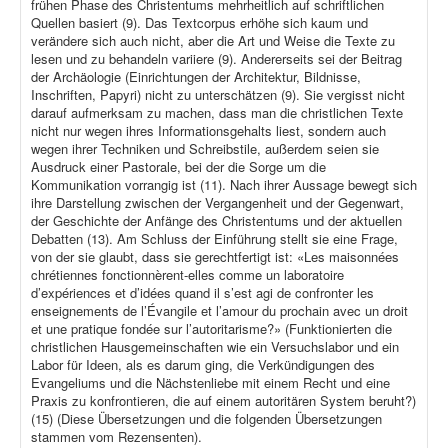
frühen Phase des Christentums mehrheitlich auf schriftlichen
Quellen basiert (9). Das Textcorpus erhöhe sich kaum und
verändere sich auch nicht, aber die Art und Weise die Texte zu
lesen und zu behandeln variiere (9). Andererseits sei der Beitrag
der Archäologie (Einrichtungen der Architektur, Bildnisse,
Inschriften, Papyri) nicht zu unterschätzen (9). Sie vergisst nicht
darauf aufmerksam zu machen, dass man die christlichen Texte
nicht nur wegen ihres Informationsgehalts liest, sondern auch
wegen ihrer Techniken und Schreibstile, außerdem seien sie
Ausdruck einer Pastorale, bei der die Sorge um die
Kommunikation vorrangig ist (11). Nach ihrer Aussage bewegt sich
ihre Darstellung zwischen der Vergangenheit und der Gegenwart,
der Geschichte der Anfänge des Christentums und der aktuellen
Debatten (13). Am Schluss der Einführung stellt sie eine Frage,
von der sie glaubt, dass sie gerechtfertigt ist: «Les maisonnées
chrétiennes fonctionnèrent-elles comme un laboratoire
d’expériences et d’idées quand il s’est agi de confronter les
enseignements de l’Évangile et l’amour du prochain avec un droit
et une pratique fondée sur l’autoritarisme?» (Funktionierten die
christlichen Hausgemeinschaften wie ein Versuchslabor und ein
Labor für Ideen, als es darum ging, die Verkündigungen des
Evangeliums und die Nächstenliebe mit einem Recht und eine
Praxis zu konfrontieren, die auf einem autoritären System beruht?)
(15) (Diese Übersetzungen und die folgenden Übersetzungen
stammen vom Rezensenten).