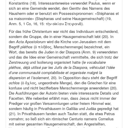
Konstantins (18). Interessanterweise verwendet Paulus, wenn er
sich an eine Gemeinde wendet, den Genitiv des Namens des
Hausherrn oder er benutzt ein Possessivpronomen: «Stéphanas et
sa maisonnée» (Stephanas und seine Hausgemeinschaft) (19,
Anm. 5, 1 Co, 16, 15: τὴν οἰκίαν Στεφανᾶ).
Für das frühe Christentum war nicht das Individuum entscheidend,
sondern die Gruppe, die in einer Hausgemeinschaft lebt (20). In
den
Acta Apostolorum
wird die Kirche von Jerusalem mit dem
Begriff
pléthos
(ὁ πλῆθος, Menschenmenge) bezeichnet, ein
Wort, das bereits die Juden in der Diaspora (Anm. 9) verwendeten
und das die Idee einer Gemeinschaft vermittelte, die sich trotz der
Zerstreuung und Isolierung organisiert hatte (
le vocabulaire
pléthos, déjà utilisé par les Juifs de la Diaspora, véhiculait l’idée
d’une communauté comptabilisée et organisée malgré la
dispersion et l’isolement,
20). In Opposition dazu steht der Begriff
ochlos
(ὁ ὄχλος, ungeordnete Menge), den die Griechen für eine
konfuse und nicht bezifferbare Menschenmenge anwendeten (20).
Die Ausführungen der Autorin bieten viele interessante Details und
Facetten. Wie nebenbei erfährt man, dass Jesus nicht immer der
Prediger vor großen Versammlungen unter freiem Himmel war,
sondern häufig in Privathäusern in Galiläa und Judäa gepredigt hat
(21). In Privathäusern fanden auch Taufen statt, die etwa Petrus
vornahm; so ließ sich ein römischer Centurio namens Cornelius
mit seiner gesamten Hausgemeinschaft, den Angestellten,