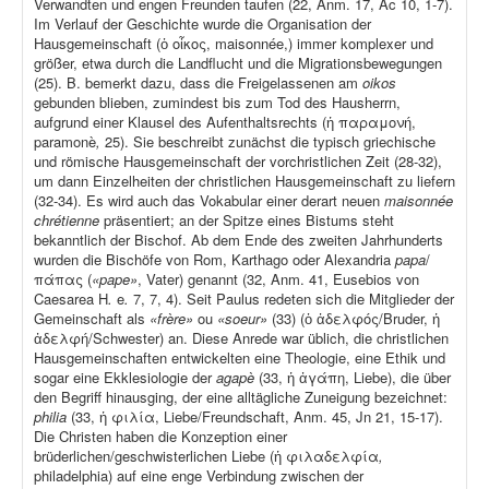
Verwandten und engen Freunden taufen (22, Anm. 17, Ac 10, 1-7).
Im Verlauf der Geschichte wurde die Organisation der
Hausgemeinschaft (ὁ οἶκος, maisonnée,) immer komplexer und
größer, etwa durch die Landflucht und die Migrationsbewegungen
(25). B. bemerkt dazu, dass die Freigelassenen am
oikos
gebunden blieben, zumindest bis zum Tod des Hausherrn,
aufgrund einer Klausel des Aufenthaltsrechts (ἡ παραμονή,
paramonè
,
25). Sie beschreibt zunächst die typisch griechische
und römische Hausgemeinschaft der vorchristlichen Zeit (28-32),
um dann Einzelheiten der christlichen Hausgemeinschaft zu liefern
(32-34). Es wird auch das Vokabular einer derart neuen
maisonnée
chrétienne
präsentiert; an der Spitze eines Bistums steht
bekanntlich der Bischof. Ab dem Ende des zweiten Jahrhunderts
wurden die Bischöfe von Rom, Karthago oder Alexandria
papa
/
πάπας (
«pape»
, Vater) genannt (32, Anm. 41, Eusebios von
Caesarea H
.
e
.
7, 7, 4). Seit Paulus redeten sich die Mitglieder der
Gemeinschaft als
«frère»
ou
«soeur»
(33) (ὁ ἀδελφός/Bruder, ἡ
ἀδελφή/Schwester) an. Diese Anrede war üblich, die christlichen
Hausgemeinschaften entwickelten eine Theologie, eine Ethik und
sogar eine Ekklesiologie der
agapè
(33, ἡ ἀγάπη, Liebe), die über
den Begriff hinausging, der eine alltägliche Zuneigung bezeichnet:
philia
(33, ἡ φιλία, Liebe/Freundschaft, Anm. 45, Jn 21, 15-17).
Die Christen haben die Konzeption einer
brüderlichen/geschwisterlichen Liebe (ἡ φιλαδελφία
,
philadelphia) auf eine enge Verbindung zwischen der