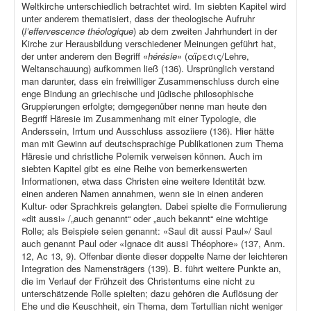
Weltkirche unterschiedlich betrachtet wird. Im siebten Kapitel wird
unter anderem thematisiert, dass der theologische Aufruhr
(
l’effervescence théologique
) ab dem zweiten Jahrhundert in der
Kirche zur Herausbildung verschiedener Meinungen geführt hat,
der unter anderem den Begriff «
hérésie
» (αἵρεσις/Lehre,
Weltanschauung) aufkommen ließ (136). Ursprünglich verstand
man darunter, dass ein freiwilliger Zusammenschluss durch eine
enge Bindung an griechische und jüdische philosophische
Gruppierungen erfolgte; demgegenüber nenne man heute den
Begriff Häresie im Zusammenhang mit einer Typologie, die
Anderssein, Irrtum und Ausschluss assoziiere (136). Hier hätte
man mit Gewinn auf deutschsprachige Publikationen zum Thema
Häresie und christliche Polemik verweisen können. Auch im
siebten Kapitel gibt es eine Reihe von bemerkenswerten
Informationen, etwa dass Christen eine weitere Identität bzw.
einen anderen Namen annahmen, wenn sie in einen anderen
Kultur- oder Sprachkreis gelangten. Dabei spielte die Formulierung
«dit aussi» /„auch genannt“ oder „auch bekannt“ eine wichtige
Rolle; als Beispiele seien genannt: «Saul dit aussi Paul»/ Saul
auch genannt Paul oder «Ignace dit aussi Théophore» (137, Anm.
12, Ac 13, 9). Offenbar diente dieser doppelte Name der leichteren
Integration des Namensträgers (139). B. führt weitere Punkte an,
die im Verlauf der Frühzeit des Christentums eine nicht zu
unterschätzende Rolle spielten; dazu gehören die Auflösung der
Ehe und die Keuschheit, ein Thema, dem Tertullian nicht weniger