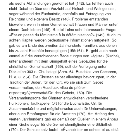
als sechs Abhandlungen gewidmet hat (142). Es fehlten auch
nicht Debatten über den Verzicht auf Fleisch- und Weingenuss,
sogar während der Eucharistie, ebenfalls auf Entsagung von
Reichtum und eigenem Besitz (146). Probleme entstanden
bisweilen, wenn in einer Gemeinschaft Frauen und Männer unter
einem Dach lebten (148). B. stellt eine sehr interessante Frage:
«Est-on passé du féminisme à la déféminisation?» (149). Auch im
achten Kapitel werden bedeutsame Informationen mitgeteilt. So
gab es am Ende des zweiten Jahrhunderts Familien, aus denen
bis zu acht Bischöfe hervorgingen (158/161). B. geht auch noch
einmal auf die verschiedenen Bedeutungen von «église» (Kirche),
unter anderem mit dem Sinngehalt eines Gebäudes für die
christlichen Gemeinschaft (169), seit der Verfolgung unter
Diokletian 303 n. Chr. belegt (Anm. 64, Eusebios von Caesarea,
H. e. 8, 2 ,4). Die Christen selbst allerdings bevorzugten, in der
Tradition der Juden, für den Ort, wo sie sich zum Gebet
versammelten, den Ausdruck «lieu de prière»
(προσευχή/
proseuchè/
Ort des Gebets, 169). Die
Versammlungsorte der Christen entwickelten verschiedene
Funktionen: Taufkapelle, Ort für die Eucharistie, Ort für
Zusammenkünfte und möglicherweise auch für Unterweisungen,
aber auch Empfangsort für die Ärmsten (170). Am Anfang des
vierten Jahrhunderts gab es gemäß den Quellen in einem Anbau
einer Kirche sogar für die Gemeindemitglieder eine Bibliothek
(170). Der Schlusssatz lautet: «Évangéliser en dehors et au-delà