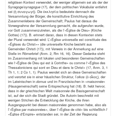
religiösen Kontext verwendet, der weniger allgemein sei als der der
Synagoge/
synagogue
(17), der dem politischen Vokabular entlehnt
sei (ἡ συναγωγή). Die ἐκκλησία bedeutete demnach die
Versammlung der Bürger, die konstitutive Einrichtung des
Zusammenlebens der Gemeinschaft; Paulus hat daraus die
Vorwegnahme der Versammlung gemacht, die aufgerufen wurde,
vor Gott zusammenzutreten, als die l’«Église de Dieu» (Kirche
Gottes) (17)). B. erinnert daran, dass in diesen Kontexten stets
der Plural verwendet wird: L’«Église universelle est constituée des
«Églises du Christ»» (die universelle Kirche besteht aus
Gemeinden Christi (17)), mit Verweis in der Anmerkung auf eine
Stelle im Römerbrief (Anm. 2, Rm 16, 16). Dieser Gedanke steht
im Zusammenhang mit lokalen und besonderen Gemeinschaften
wie l‘«Église de Dieu qui est à Corinthe» ou comme l‘«Église des
Thessaloniciens qui sont en Dieu et dans le Christ» (17, Anm. 3, 1
Th 1, 1; 2 Co 1, 1). Paulus wendet sich an diese Gemeinschaften
und verortet sie in einer häuslichen Struktur, l’
oikos
(ὁ οἶκος)
,
der
im Lateinischen in
domus
und im Französischen in «
maisonnée
»
(Hausgemeinschaft) seine Entsprechung hat (18). B. hebt hervor,
dass in der griechischen Welt
maisonnée
die Basisgemeinschaft
ist, auf der sich die Stadt gründet. Die Autorin beschreibt mit
wenigen Strichen die Entwicklung der Kirche, die ihren
Ausgangspunkt bei diesen
maisonnées
genommen habe, also als
l’«Église par maisonnées», über l’«Église de cité» bis schließlich l‘
«Église d‘Empire» entstanden sei, in der Zeit der Regierung