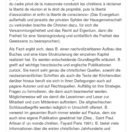
du cadre privé de la maisonnée conduisit les chrétiens à réclamer
la liberté de réunion et le droit de propriété, puis la liberté
d’association et enfin la liberté de conscience» (Das Evangelium
außerhalb und jenseits der privaten Sphäre der Hausgemeinschaft
zu verkünden brachte die Christen dazu, für sich die
Versammlungsfreiheit und das Recht auf Eigentum, dann die
Freiheit für eine Vereinsgründung und schließlich die Freiheit des
Gewissens zu beanspruchen).
Als Fazit ergibt sich, dass B. einen nachvollziehbaren Aufbau des
Buches und eine klare Strukturierung der einzelnen Kapitel
realisiert hat. Es werden entscheidende Grundbegriffe erläutert. B.
greift auf wichtige französische und englische Publikationen
zurück. Sie kennt sehr genau die christlichen Quellen, sowohl die
neutestamentlichen Schriften als auch die Texte der Kirchenväter;
darüber hinaus beruft sie sich in ihren Darlegungen auch auf
pagane Autoren und auf Rechtsquellen. Auffällig ist ihre Strategie,
Fragen zu formulieren, die dann auch beantwortet werden.
Möglicherweise will sie damit die Leserinnen und Leser zur
Mitarbeit und zum Mitdenken auffordern. Die altgriechischen
Schlüsselbegriffe werden lediglich in Umschrift offeriert. B.
verweist im gesamten Buch immer wieder auf Paulus, dem sie
auch eine eigene Publikation gewidmet hat (Dies., Saint Paul.
Artisan d’ un monde chrétien. Fayard Paris 1991). B. bietet viele
Informationen über die ersten christlichen Jahrhunderte und