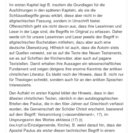
Im ersten Kapitel legt B. insofern die Grundlagen für die
Ausführungen in den späteren Kapiteln, als sie die
Schlüsselbegriffe genau erklärt, diese aber nicht in der
altgriechischen Fassung, sondern in Umschrift bietet.
Offensichtlich geht sie nicht davon aus, dass ihre Leserinnen und
Leser in der Lage sind, die Begriffe im Original zu erfassen. Daher
werde ich für unsere Leserinnen und Leser jeweils den Begriff in
altgriechischen Buchstaben mitliefern, dazu aber auch eine
deutsche Übersetzung. Hilfreich ist auch, dass die Autorin stets
auf Quellen verweist, sei es auf die Texte des Neuen Testaments,
sei es auf Schriften der Kirchenväter, aber auch auf pagane
Textstellen. Damit erhalten ihre Aussagen ein wissenschaftliches
Fundament und zeigen übrigens ihre enorme Kenntnis der antiken
christlichen Literatur. Es bleibt noch der Hinweis, dass B. nicht nur
für Theologen schreibt, sondern auch für an den antiken Sprachen
Interessierte.
Den Auftakt im ersten Kapitel bildet der Hinweis, dass in den
ältesten christlichen Texten, nämlich in den autobiographischen
Briefen des Paulus, die in den 50er Jahren auf Griechisch verfasst
wurden, die Gemeinschaft der Schüler Christi erscheint, basierend
auf dem Begriff: Versammlung (
«rassemblement»
, 17), im
Ursprungssinn des Wortes
ekklesia
(17) (ἡ
ἐκκλησία/Einzelgemeinde, Kirche). B. weist darauf hin, dass der
Apostel Paulus als erster diesen technischen Begriff in einem