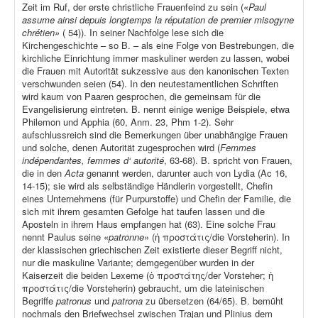
Zeit im Ruf, der erste christliche Frauenfeind zu sein («
Paul
assume ainsi depuis longtemps la réputation de premier misogyne
chrétien»
( 54)). In seiner Nachfolge lese sich die
Kirchengeschichte – so B. – als eine Folge von Bestrebungen, die
kirchliche Einrichtung immer maskuliner werden zu lassen, wobei
die Frauen mit Autorität sukzessive aus den kanonischen Texten
verschwunden seien (54). In den neutestamentlichen Schriften
wird kaum von Paaren gesprochen, die gemeinsam für die
Evangelisierung eintreten. B. nennt einige wenige Beispiele, etwa
Philemon und Apphia (60, Anm. 23, Phm 1-2). Sehr
aufschlussreich sind die Bemerkungen über unabhängige Frauen
und solche, denen Autorität zugesprochen wird (
Femmes
indépendantes, femmes d‘ autorité
, 63-68). B. spricht von Frauen,
die in den
Acta
genannt werden, darunter auch von Lydia (Ac 16,
14-15); sie wird als selbständige Händlerin vorgestellt, Chefin
eines Unternehmens (für Purpurstoffe) und Chefin der Familie, die
sich mit ihrem gesamten Gefolge hat taufen lassen und die
Aposteln in ihrem Haus empfangen hat (63). Eine solche Frau
nennt Paulus seine «
patronne
» (ἡ προστάτις/die Vorsteherin). In
der klassischen griechischen Zeit existierte dieser Begriff nicht,
nur die maskuline Variante; demgegenüber wurden in der
Kaiserzeit die beiden Lexeme (ὁ προστάτης/der Vorsteher; ἡ
προστάτις/die Vorsteherin) gebraucht, um die lateinischen
Begriffe
patronus
und
patrona
zu übersetzen (64/65). B. bemüht
nochmals den Briefwechsel zwischen Trajan und Plinius dem