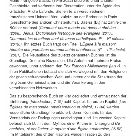
Marie-Françoise Baslez (1946-2022) studierte unter anderem
Geschichte und verfasste ihre Dissertation unter der Ägide des
Gräzisten André Laronde. Sie lehrte an verschiedenen
französischen Universitäten, zuletzt an der Sorbonne in Paris
(Geschichte des antiken Christentums). Baslez (B.) hat zahlreiche
Bücher verfasst (
Comment notre monde est devenu chrétien
(2008), Jésus: Dictionnaire historique des évangiles (2017),
er
e
Comment les chrétiens sont devenus catholiques: I
– V
siècles
(2019))
. Ihr letztes Buch trägt den Titel:
L’Église à la maison:
er
e
Histoire des premières communautés chrétiennes (I
– III
siècle)
(2021).
Die Neuauflage des zuletzt genannten Buches ist die
Grundlage für meine Rezension. Die Autorin hat mehrere Preise
gewonnen, unter anderem den
Prix François-Millepierres (2017).
In
ihren Publikationen befasst sie sich vorwiegend mit den Religionen
der griechisch-römischen Welt und untersucht die Strukturen der
religiösen Gemeinschaften und die Verankerung in den
verschiedenen Netzwerken.
Das zu besprechende Buch ist klar gegliedert und enthält nach der
Einführung (
Introduction,
7-15
)
acht Kapitel. Im ersten Kapitel (
Les
Églises de maisonnée: représentation et réalité,
17-34) werden
wesentliche Grundbegriffe erläutert, deren Kenntnis für das
Verständnis der Darlegungen unabdingbar sind. Im zweiten Kapitel
befasst sich B. mit dem Mythos einer Kirche im Untergrund (
Ni
cachées, ni confinées: le mythe d’une Église souterraine
, 35-52).
Im Mittelpunkt des dritten Kapitels werden Fragen zu den