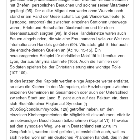
mit Briefen, persönlichen Besuchen und solcher seiner Mitarbeiter
gepflegt (95). Der antike Migrant war weder ohne Wurzeln noch
stand er am Rand der Gesellschaft. Es gab Wanderkaufleute, (ὁ
ἔμπορος, emporos) die zwischen einzelnen Stationen unterwegs
waren, Briefe und Botschaften überbrachten und für einen
Ideenaustausch sorgten (96). In diese Handelsnetze waren auch
Frauen eingebunden, die wie eine Frau namens Lydia zur Welt des
internationalen Handels gehörten (99). Wie stets gibt B. hier auch
die entscheidenden Quellen an (Ac 16, 13-15). Ein
herausragendes Beispiel für christliche Mobilität ist Irenäus von
Lyon, der aus Smyrna stammte (105). Auch die Familien der
Soldaten spielten bei der Christianisierung eine wichtige Rolle
(107-109).
In den letzten drei Kapiteln werden einige Aspekte weiter entfaltet,
so etwa die Kirchen in den Metropolen, die Beziehungen zwischen
einzelnen Gemeinden im Gesamtreich oder auch der Unterschied
zwischen Stadt und Land. B. geht auch auf das Faktum ein, dass
sich Bischöfe einer Region auf Synoden (ἡ
σύνοδος/concilium/synode, 129) getroffen haben, um den
einzelnen Kirchengemeinden die Möglichkeit einzuräumen, effektiv
an notwendigen Beschlüssen teilzunehmen (Kapitel VI). Hinweise
auf den synodalen Weg, wie er in Deutschland seit 2018 im
Gespräch ist, werden nicht geliefert, offensichtlich auch, weil es
sich hierbei wohl um ein deutsches Phänomen handelt, das in der