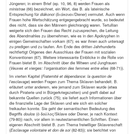
Jüngeren; in einem Brief (ep
.
10, 96, 8) werden Frauen als
ministrae
(66) bezeichnet, ein Wort, das B. als lateinische
Entsprechung für
diákonoi
(διάκονοι/Diener) vermutet. Auch wenn
Frauen hohe Wertschätzung entgegengebracht wurde, so bedeutet
dies nicht, dass sie den Männern gleichrangig waren. Tertullian
weigerte sich den Frauen das Recht zuzusprechen, die Leitung
des Abendmahles zu übernehmen, wie es in den Apokryphen in
einigen Gemeinschaften vorkam (67); es war ihnen auch untersagt
zu predigen und zu taufen. Am Ende des dritten Jahrhunderts
rechtfertigt Origenes den Ausschluss der Frauen mit sozialen
Konventionen (67). Weitere interessante Einblicke in die Rolle von
Frauen bietet B. im Abschnitt über die Witwen und Jungfrauen
(
Veuves et vierges: l’organisation des femmes entre elles
(68-71)).
Im vierten Kapitel (
Fraternité et dépendance: la question de
l’esclavage
) werden Fragen zum Thema Sklaven behandelt. B.
erläutert unter anderem, wie jemand zum Sklaven wurde (etwa
durch Piraterie und in Bürgerkriegszeiten) und greift dabei auf
bekannte Quellen zurück (75); sie liefert auch Informationen über
die finanzielle Lage der Sklaven und wie sich ein solcher
freikaufen konnte. Sie geht der semantischen Bedeutung des
Begriffs
doulos
(ὁ δούλος/Sklave oder Diener, je nach Kontext
(79-80)) nach, vor allem in neutestamentlichen Schriften. Einen
eigenen Abschnitt bietet B. zum Thema freiwilliger Sklavenschaft
(
Esclavage volontaire et don de soi
(82-83)); sie berichtet von