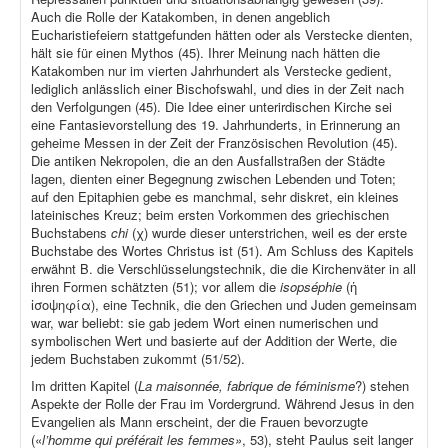
Auch die Rolle der Katakomben, in denen angeblich
Eucharistiefeiern stattgefunden hätten oder als Verstecke dienten,
hält sie für einen Mythos (45). Ihrer Meinung nach hätten die
Katakomben nur im vierten Jahrhundert als Verstecke gedient,
lediglich anlässlich einer Bischofswahl, und dies in der Zeit nach
den Verfolgungen (45). Die Idee einer unterirdischen Kirche sei
eine Fantasievorstellung des 19. Jahrhunderts, in Erinnerung an
geheime Messen in der Zeit der Französischen Revolution (45).
Die antiken Nekropolen, die an den Ausfallstraßen der Städte
lagen, dienten einer Begegnung zwischen Lebenden und Toten;
auf den Epitaphien gebe es manchmal, sehr diskret, ein kleines
lateinisches Kreuz; beim ersten Vorkommen des griechischen
Buchstabens
chi
(χ) wurde dieser unterstrichen, weil es der erste
Buchstabe des Wortes Christus ist (51). Am Schluss des Kapitels
erwähnt B. die Verschlüsselungstechnik, die die Kirchenväter in all
ihren Formen schätzten (51); vor allem die
isopséphie
(ἡ
ἰσοψηφία), eine Technik, die den Griechen und Juden gemeinsam
war, war beliebt: sie gab jedem Wort einen numerischen und
symbolischen Wert und basierte auf der Addition der Werte, die
jedem Buchstaben zukommt (51/52).
Im dritten Kapitel (
La maisonnée, fabrique de féminisme
?) stehen
Aspekte der Rolle der Frau im Vordergrund. Während Jesus in den
Evangelien als Mann erscheint, der die Frauen bevorzugte
(«
l’homme qui préférait les femmes»
, 53), steht Paulus seit langer