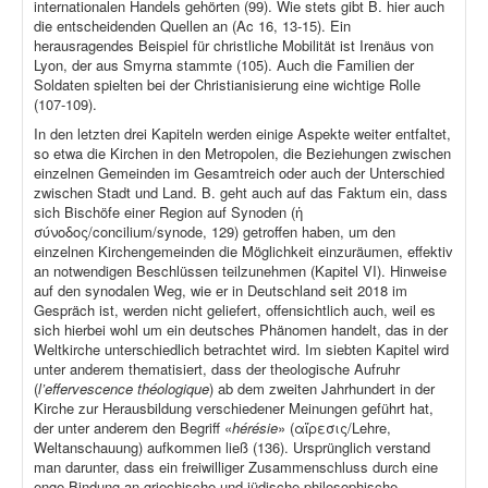
internationalen Handels gehörten (99). Wie stets gibt B. hier auch
die entscheidenden Quellen an (Ac 16, 13-15). Ein
herausragendes Beispiel für christliche Mobilität ist Irenäus von
Lyon, der aus Smyrna stammte (105). Auch die Familien der
Soldaten spielten bei der Christianisierung eine wichtige Rolle
(107-109).
In den letzten drei Kapiteln werden einige Aspekte weiter entfaltet,
so etwa die Kirchen in den Metropolen, die Beziehungen zwischen
einzelnen Gemeinden im Gesamtreich oder auch der Unterschied
zwischen Stadt und Land. B. geht auch auf das Faktum ein, dass
sich Bischöfe einer Region auf Synoden (ἡ
σύνοδος/concilium/synode, 129) getroffen haben, um den
einzelnen Kirchengemeinden die Möglichkeit einzuräumen, effektiv
an notwendigen Beschlüssen teilzunehmen (Kapitel VI). Hinweise
auf den synodalen Weg, wie er in Deutschland seit 2018 im
Gespräch ist, werden nicht geliefert, offensichtlich auch, weil es
sich hierbei wohl um ein deutsches Phänomen handelt, das in der
Weltkirche unterschiedlich betrachtet wird. Im siebten Kapitel wird
unter anderem thematisiert, dass der theologische Aufruhr
(
l’effervescence théologique
) ab dem zweiten Jahrhundert in der
Kirche zur Herausbildung verschiedener Meinungen geführt hat,
der unter anderem den Begriff «
hérésie
» (αἵρεσις/Lehre,
Weltanschauung) aufkommen ließ (136). Ursprünglich verstand
man darunter, dass ein freiwilliger Zusammenschluss durch eine
enge Bindung an griechische und jüdische philosophische