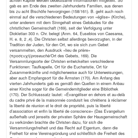
achten Kapitel werden bedeutsame Informationen mitgeteilt. So
gab es am Ende des zweiten Jahrhunderts Familien, aus denen
bis zu acht Bischöfe hervorgingen (158/161). B. geht auch noch
einmal auf die verschiedenen Bedeutungen von «église» (Kirche),
unter anderem mit dem Sinngehalt eines Gebäudes für die
christlichen Gemeinschaft (169), seit der Verfolgung unter
Diokletian 303 n. Chr. belegt (Anm. 64, Eusebios von Caesarea,
H. e. 8, 2 ,4). Die Christen selbst allerdings bevorzugten, in der
Tradition der Juden, für den Ort, wo sie sich zum Gebet
versammelten, den Ausdruck «lieu de prière»
(προσευχή/
proseuchè/
Ort des Gebets, 169). Die
Versammlungsorte der Christen entwickelten verschiedene
Funktionen: Taufkapelle, Ort für die Eucharistie, Ort für
Zusammenkünfte und möglicherweise auch für Unterweisungen,
aber auch Empfangsort für die Ärmsten (170). Am Anfang des
vierten Jahrhunderts gab es gemäß den Quellen in einem Anbau
einer Kirche sogar für die Gemeindemitglieder eine Bibliothek
(170). Der Schlusssatz lautet: «Évangéliser en dehors et au-delà
du cadre privé de la maisonnée conduisit les chrétiens à réclamer
la liberté de réunion et le droit de propriété, puis la liberté
d’association et enfin la liberté de conscience» (Das Evangelium
außerhalb und jenseits der privaten Sphäre der Hausgemeinschaft
zu verkünden brachte die Christen dazu, für sich die
Versammlungsfreiheit und das Recht auf Eigentum, dann die
Freiheit für eine Vereinsgründung und schließlich die Freiheit des