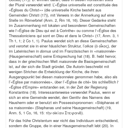
der Plural verwendet wird: L’«Église universelle est constituée des
«Églises du Christ»» (die universelle Kirche besteht aus
Gemeinden Christi (17)), mit Verweis in der Anmerkung auf eine
Stelle im Römerbrief (Anm. 2, Rm 16, 16). Dieser Gedanke steht
im Zusammenhang mit lokalen und besonderen Gemeinschaften
wie l‘«Église de Dieu qui est à Corinthe» ou comme l‘«Église des
Thessaloniciens qui sont en Dieu et dans le Christ» (17, Anm. 3, 1
Th 1, 1; 2 Co 1, 1). Paulus wendet sich an diese Gemeinschaften
und verortet sie in einer häuslichen Struktur, l’
oikos
(ὁ οἶκος)
,
der
im Lateinischen in
domus
und im Französischen in «
maisonnée
»
(Hausgemeinschaft) seine Entsprechung hat (18). B. hebt hervor,
dass in der griechischen Welt
maisonnée
die Basisgemeinschaft
ist, auf der sich die Stadt gründet. Die Autorin beschreibt mit
wenigen Strichen die Entwicklung der Kirche, die ihren
Ausgangspunkt bei diesen
maisonnées
genommen habe, also als
l’«Église par maisonnées», über l’«Église de cité» bis schließlich l‘
«Église d‘Empire» entstanden sei, in der Zeit der Regierung
Konstantins (18). Interessanterweise verwendet Paulus, wenn er
sich an eine Gemeinde wendet, den Genitiv des Namens des
Hausherrn oder er benutzt ein Possessivpronomen: «Stéphanas et
sa maisonnée» (Stephanas und seine Hausgemeinschaft) (19,
Anm. 5, 1 Co, 16, 15: τὴν οἰκίαν Στεφανᾶ).
Für das frühe Christentum war nicht das Individuum entscheidend,
sondern die Gruppe, die in einer Hausgemeinschaft lebt (20). In