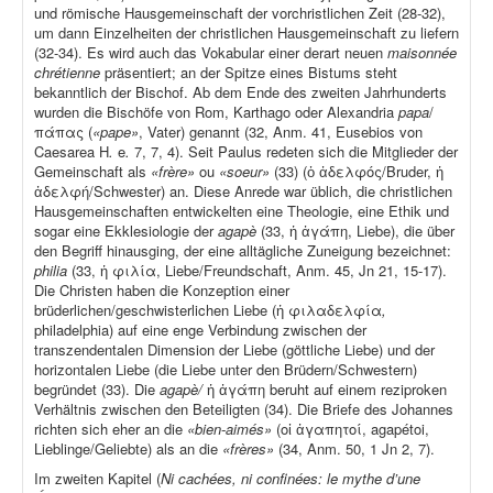
und römische Hausgemeinschaft der vorchristlichen Zeit (28-32),
um dann Einzelheiten der christlichen Hausgemeinschaft zu liefern
(32-34). Es wird auch das Vokabular einer derart neuen
maisonnée
chrétienne
präsentiert; an der Spitze eines Bistums steht
bekanntlich der Bischof. Ab dem Ende des zweiten Jahrhunderts
wurden die Bischöfe von Rom, Karthago oder Alexandria
papa
/
πάπας (
«pape»
, Vater) genannt (32, Anm. 41, Eusebios von
Caesarea H
.
e
.
7, 7, 4). Seit Paulus redeten sich die Mitglieder der
Gemeinschaft als
«frère»
ou
«soeur»
(33) (ὁ ἀδελφός/Bruder, ἡ
ἀδελφή/Schwester) an. Diese Anrede war üblich, die christlichen
Hausgemeinschaften entwickelten eine Theologie, eine Ethik und
sogar eine Ekklesiologie der
agapè
(33, ἡ ἀγάπη, Liebe), die über
den Begriff hinausging, der eine alltägliche Zuneigung bezeichnet:
philia
(33, ἡ φιλία, Liebe/Freundschaft, Anm. 45, Jn 21, 15-17).
Die Christen haben die Konzeption einer
brüderlichen/geschwisterlichen Liebe (ἡ φιλαδελφία
,
philadelphia) auf eine enge Verbindung zwischen der
transzendentalen Dimension der Liebe (göttliche Liebe) und der
horizontalen Liebe (die Liebe unter den Brüdern/Schwestern)
begründet (33). Die
agapè/
ἡ ἀγάπη beruht auf einem reziproken
Verhältnis zwischen den Beteiligten (34). Die Briefe des Johannes
richten sich eher an die
«bien-aimés»
(οἱ ἀγαπητοί, agapétoi,
Lieblinge/Geliebte) als an die
«frères»
(34, Anm. 50, 1 Jn 2, 7).
Im zweiten Kapitel (
Ni cachées, ni confinées: le mythe d’une