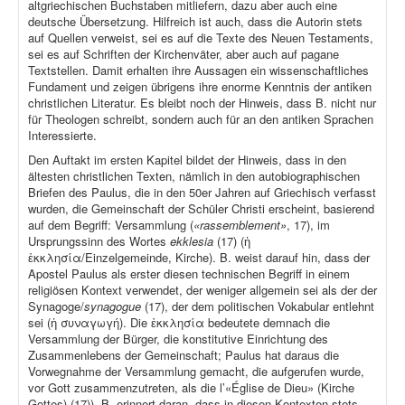
altgriechischen Buchstaben mitliefern, dazu aber auch eine
deutsche Übersetzung. Hilfreich ist auch, dass die Autorin stets
auf Quellen verweist, sei es auf die Texte des Neuen Testaments,
sei es auf Schriften der Kirchenväter, aber auch auf pagane
Textstellen. Damit erhalten ihre Aussagen ein wissenschaftliches
Fundament und zeigen übrigens ihre enorme Kenntnis der antiken
christlichen Literatur. Es bleibt noch der Hinweis, dass B. nicht nur
für Theologen schreibt, sondern auch für an den antiken Sprachen
Interessierte.
Den Auftakt im ersten Kapitel bildet der Hinweis, dass in den
ältesten christlichen Texten, nämlich in den autobiographischen
Briefen des Paulus, die in den 50er Jahren auf Griechisch verfasst
wurden, die Gemeinschaft der Schüler Christi erscheint, basierend
auf dem Begriff: Versammlung (
«rassemblement»
, 17), im
Ursprungssinn des Wortes
ekklesia
(17) (ἡ
ἐκκλησία/Einzelgemeinde, Kirche). B. weist darauf hin, dass der
Apostel Paulus als erster diesen technischen Begriff in einem
religiösen Kontext verwendet, der weniger allgemein sei als der der
Synagoge/
synagogue
(17), der dem politischen Vokabular entlehnt
sei (ἡ συναγωγή). Die ἐκκλησία bedeutete demnach die
Versammlung der Bürger, die konstitutive Einrichtung des
Zusammenlebens der Gemeinschaft; Paulus hat daraus die
Vorwegnahme der Versammlung gemacht, die aufgerufen wurde,
vor Gott zusammenzutreten, als die l’«Église de Dieu» (Kirche
Gottes) (17)). B. erinnert daran, dass in diesen Kontexten stets