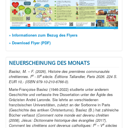
» Informationen zum Bezug des Flyers
» Download Flyer (PDF)
NEUERSCHEINUNG DES MONATS
Baslez, M. – F. (2026), Histoire des premières communautés
er
e
chrétiennes. I
- III
siècle. Éditions Tallandier, Paris 2026. 224 S.
EUR 10,- (ISBN 979-10-210-6766-0).
Marie-Françoise Baslez (1946-2022) studierte unter anderem
Geschichte und verfasste ihre Dissertation unter der Ägide des
Gräzisten André Laronde. Sie lehrte an verschiedenen
französischen Universitäten, zuletzt an der Sorbonne in Paris
(Geschichte des antiken Christentums). Baslez (B.) hat zahlreiche
Bücher verfasst (
Comment notre monde est devenu chrétien
(2008), Jésus: Dictionnaire historique des évangiles (2017),
er
e
Comment les chrétiens sont devenus catholiques: I
– V
siècles