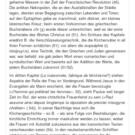
geheime Messen in der Zeit der Französischen Revolution (45).
Die antiken Nekropolen, die an den Ausfallstraßen der Städte
lagen, dienten einer Begegnung zwischen Lebenden und Toten;
auf den Epitaphien gebe es manchmal, sehr diskret, ein kleines
lateinisches Kreuz; beim ersten Vorkommen des griechischen
Buchstabens
chi
(χ) wurde dieser unterstrichen, weil es der erste
Buchstabe des Wortes Christus ist (51). Am Schluss des Kapitels
erwähnt B. die Verschlüsselungstechnik, die die Kirchenväter in all
ihren Formen schätzten (51); vor allem die
isopséphie
(ἡ
ἰσοψηφία), eine Technik, die den Griechen und Juden gemeinsam
war, war beliebt: sie gab jedem Wort einen numerischen und
symbolischen Wert und basierte auf der Addition der Werte, die
jedem Buchstaben zukommt (51/52).
Im dritten Kapitel (
La maisonnée, fabrique de féminisme
?) stehen
Aspekte der Rolle der Frau im Vordergrund. Während Jesus in den
Evangelien als Mann erscheint, der die Frauen bevorzugte
(«
l’homme qui préférait les femmes»
, 53), steht Paulus seit langer
Zeit im Ruf, der erste christliche Frauenfeind zu sein («
Paul
assume ainsi depuis longtemps la réputation de premier misogyne
chrétien»
( 54)). In seiner Nachfolge lese sich die
Kirchengeschichte – so B. – als eine Folge von Bestrebungen, die
kirchliche Einrichtung immer maskuliner werden zu lassen, wobei
die Frauen mit Autorität sukzessive aus den kanonischen Texten
verschwunden seien (54). In den neutestamentlichen Schriften
wird kaum von Paaren gesprochen, die gemeinsam für die