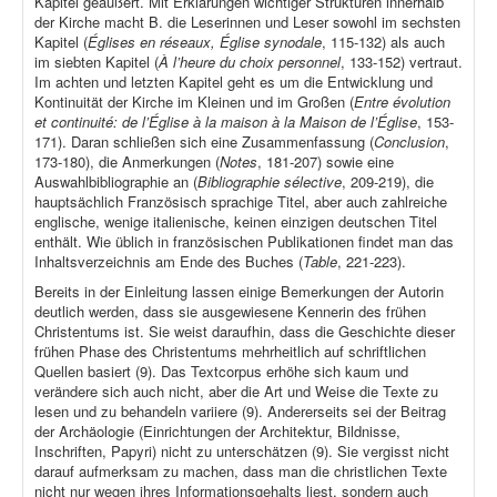
Kapitel geäußert. Mit Erklärungen wichtiger Strukturen innerhalb
der Kirche macht B. die Leserinnen und Leser sowohl im sechsten
Kapitel (
Églises en réseaux, Église synodale
, 115-132) als auch
im siebten Kapitel (
À l’heure du choix personnel
, 133-152) vertraut.
Im achten und letzten Kapitel geht es um die Entwicklung und
Kontinuität der Kirche im Kleinen und im Großen (
Entre évolution
et continuité: de l’Église à la maison à la Maison de l’Église
, 153-
171). Daran schließen sich eine Zusammenfassung (
Conclusion
,
173-180), die Anmerkungen (
Notes
, 181-207) sowie eine
Auswahlbibliographie an (
Bibliographie sélective
, 209-219), die
hauptsächlich Französisch sprachige Titel, aber auch zahlreiche
englische, wenige italienische, keinen einzigen deutschen Titel
enthält. Wie üblich in französischen Publikationen findet man das
Inhaltsverzeichnis am Ende des Buches (
Table
, 221-223).
Bereits in der Einleitung lassen einige Bemerkungen der Autorin
deutlich werden, dass sie ausgewiesene Kennerin des frühen
Christentums ist. Sie weist daraufhin, dass die Geschichte dieser
frühen Phase des Christentums mehrheitlich auf schriftlichen
Quellen basiert (9). Das Textcorpus erhöhe sich kaum und
verändere sich auch nicht, aber die Art und Weise die Texte zu
lesen und zu behandeln variiere (9). Andererseits sei der Beitrag
der Archäologie (Einrichtungen der Architektur, Bildnisse,
Inschriften, Papyri) nicht zu unterschätzen (9). Sie vergisst nicht
darauf aufmerksam zu machen, dass man die christlichen Texte
nicht nur wegen ihres Informationsgehalts liest, sondern auch