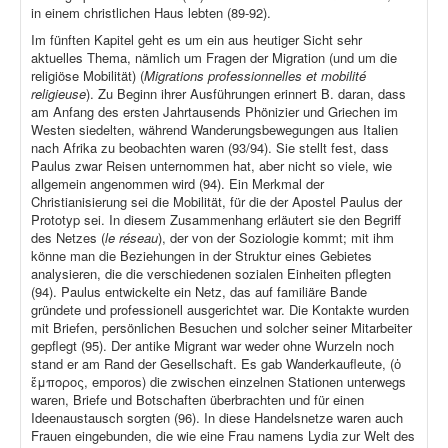
in einem christlichen Haus lebten (89-92).
Im fünften Kapitel geht es um ein aus heutiger Sicht sehr
aktuelles Thema, nämlich um Fragen der Migration (und um die
religiöse Mobilität) (
Migrations professionnelles et mobilité
religieuse
). Zu Beginn ihrer Ausführungen erinnert B. daran, dass
am Anfang des ersten Jahrtausends Phönizier und Griechen im
Westen siedelten, während Wanderungsbewegungen aus Italien
nach Afrika zu beobachten waren (93/94). Sie stellt fest, dass
Paulus zwar Reisen unternommen hat, aber nicht so viele, wie
allgemein angenommen wird (94). Ein Merkmal der
Christianisierung sei die Mobilität, für die der Apostel Paulus der
Prototyp sei. In diesem Zusammenhang erläutert sie den Begriff
des Netzes (
le réseau
), der von der Soziologie kommt; mit ihm
könne man die Beziehungen in der Struktur eines Gebietes
analysieren, die die verschiedenen sozialen Einheiten pflegten
(94). Paulus entwickelte ein Netz, das auf familiäre Bande
gründete und professionell ausgerichtet war. Die Kontakte wurden
mit Briefen, persönlichen Besuchen und solcher seiner Mitarbeiter
gepflegt (95). Der antike Migrant war weder ohne Wurzeln noch
stand er am Rand der Gesellschaft. Es gab Wanderkaufleute, (ὁ
ἔμπορος, emporos) die zwischen einzelnen Stationen unterwegs
waren, Briefe und Botschaften überbrachten und für einen
Ideenaustausch sorgten (96). In diese Handelsnetze waren auch
Frauen eingebunden, die wie eine Frau namens Lydia zur Welt des