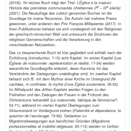
(2019))
. Ihr letztes Buch trägt den Titel:
L’Église à la maison:
er
e
Histoire des premières communautés chrétiennes (I
– III
siècle)
(2021).
Die Neuauflage des zuletzt genannten Buches ist die
Grundlage für meine Rezension. Die Autorin hat mehrere Preise
gewonnen, unter anderem den
Prix François-Millepierres (2017).
In
ihren Publikationen befasst sie sich vorwiegend mit den Religionen
der griechisch-römischen Welt und untersucht die Strukturen der
religiösen Gemeinschaften und die Verankerung in den
verschiedenen Netzwerken.
Das zu besprechende Buch ist klar gegliedert und enthält nach der
Einführung (
Introduction,
7-15
)
acht Kapitel. Im ersten Kapitel (
Les
Églises de maisonnée: représentation et réalité,
17-34) werden
wesentliche Grundbegriffe erläutert, deren Kenntnis für das
Verständnis der Darlegungen unabdingbar sind. Im zweiten Kapitel
befasst sich B. mit dem Mythos einer Kirche im Untergrund (
Ni
cachées, ni confinées: le mythe d’une Église souterraine
, 35-52).
Im Mittelpunkt des dritten Kapitels werden Fragen zu den
Freiheiten und den Zwängen der Frauen in der Frühzeit des
Christentums behandelt (
La maisonnée, fabrique de féminisme
?,
53-71), während im vierten Kapitel Überlegungen zum
Sklavenstand im Vordergrund stehen (
Fraternité et dépendance: la
question de l’esclavage
, 73-92). Gedanken zu
Migrationsbewegungen aus beruflichen Gründen (
Migrations
professionnelles et mobilité religieuse,
93-113) werden im fünften