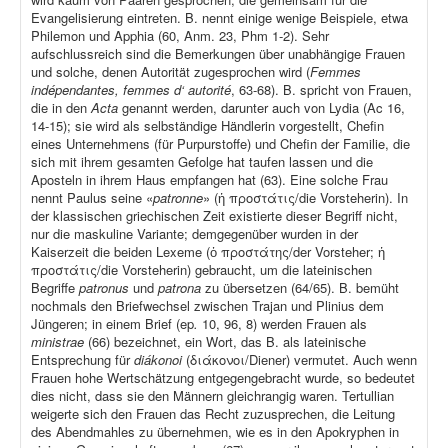
Evangelisierung eintreten. B. nennt einige wenige Beispiele, etwa
Philemon und Apphia (60, Anm. 23, Phm 1-2). Sehr
aufschlussreich sind die Bemerkungen über unabhängige Frauen
und solche, denen Autorität zugesprochen wird (
Femmes
indépendantes, femmes d‘ autorité
, 63-68). B. spricht von Frauen,
die in den
Acta
genannt werden, darunter auch von Lydia (Ac 16,
14-15); sie wird als selbständige Händlerin vorgestellt, Chefin
eines Unternehmens (für Purpurstoffe) und Chefin der Familie, die
sich mit ihrem gesamten Gefolge hat taufen lassen und die
Aposteln in ihrem Haus empfangen hat (63). Eine solche Frau
nennt Paulus seine «
patronne
» (ἡ προστάτις/die Vorsteherin). In
der klassischen griechischen Zeit existierte dieser Begriff nicht,
nur die maskuline Variante; demgegenüber wurden in der
Kaiserzeit die beiden Lexeme (ὁ προστάτης/der Vorsteher; ἡ
προστάτις/die Vorsteherin) gebraucht, um die lateinischen
Begriffe
patronus
und
patrona
zu übersetzen (64/65). B. bemüht
nochmals den Briefwechsel zwischen Trajan und Plinius dem
Jüngeren; in einem Brief (ep
.
10, 96, 8) werden Frauen als
ministrae
(66) bezeichnet, ein Wort, das B. als lateinische
Entsprechung für
diákonoi
(διάκονοι/Diener) vermutet. Auch wenn
Frauen hohe Wertschätzung entgegengebracht wurde, so bedeutet
dies nicht, dass sie den Männern gleichrangig waren. Tertullian
weigerte sich den Frauen das Recht zuzusprechen, die Leitung
des Abendmahles zu übernehmen, wie es in den Apokryphen in