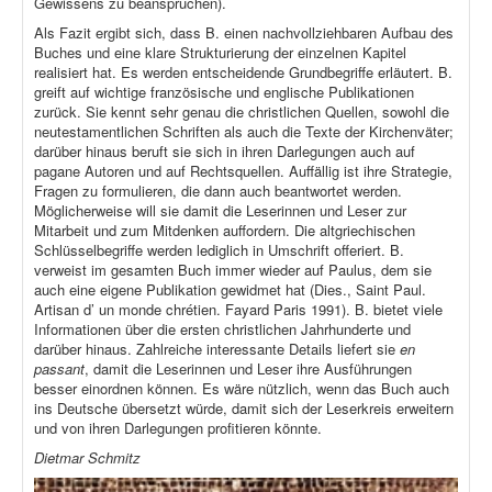
Gewissens zu beanspruchen).
Als Fazit ergibt sich, dass B. einen nachvollziehbaren Aufbau des
Buches und eine klare Strukturierung der einzelnen Kapitel
realisiert hat. Es werden entscheidende Grundbegriffe erläutert. B.
greift auf wichtige französische und englische Publikationen
zurück. Sie kennt sehr genau die christlichen Quellen, sowohl die
neutestamentlichen Schriften als auch die Texte der Kirchenväter;
darüber hinaus beruft sie sich in ihren Darlegungen auch auf
pagane Autoren und auf Rechtsquellen. Auffällig ist ihre Strategie,
Fragen zu formulieren, die dann auch beantwortet werden.
Möglicherweise will sie damit die Leserinnen und Leser zur
Mitarbeit und zum Mitdenken auffordern. Die altgriechischen
Schlüsselbegriffe werden lediglich in Umschrift offeriert. B.
verweist im gesamten Buch immer wieder auf Paulus, dem sie
auch eine eigene Publikation gewidmet hat (Dies., Saint Paul.
Artisan d’ un monde chrétien. Fayard Paris 1991). B. bietet viele
Informationen über die ersten christlichen Jahrhunderte und
darüber hinaus. Zahlreiche interessante Details liefert sie
en
passant
, damit die Leserinnen und Leser ihre Ausführungen
besser einordnen können. Es wäre nützlich, wenn das Buch auch
ins Deutsche übersetzt würde, damit sich der Leserkreis erweitern
und von ihren Darlegungen profitieren könnte.
Dietmar Schmitz