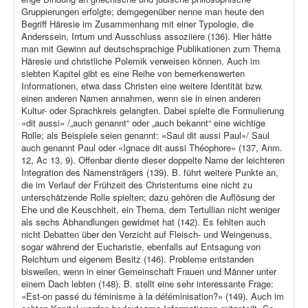
Gruppierungen erfolgte; demgegenüber nenne man heute den
Begriff Häresie im Zusammenhang mit einer Typologie, die
Anderssein, Irrtum und Ausschluss assoziiere (136). Hier hätte
man mit Gewinn auf deutschsprachige Publikationen zum Thema
Häresie und christliche Polemik verweisen können. Auch im
siebten Kapitel gibt es eine Reihe von bemerkenswerten
Informationen, etwa dass Christen eine weitere Identität bzw.
einen anderen Namen annahmen, wenn sie in einen anderen
Kultur- oder Sprachkreis gelangten. Dabei spielte die Formulierung
«dit aussi» /„auch genannt“ oder „auch bekannt“ eine wichtige
Rolle; als Beispiele seien genannt: «Saul dit aussi Paul»/ Saul
auch genannt Paul oder «Ignace dit aussi Théophore» (137, Anm.
12, Ac 13, 9). Offenbar diente dieser doppelte Name der leichteren
Integration des Namensträgers (139). B. führt weitere Punkte an,
die im Verlauf der Frühzeit des Christentums eine nicht zu
unterschätzende Rolle spielten; dazu gehören die Auflösung der
Ehe und die Keuschheit, ein Thema, dem Tertullian nicht weniger
als sechs Abhandlungen gewidmet hat (142). Es fehlten auch
nicht Debatten über den Verzicht auf Fleisch- und Weingenuss,
sogar während der Eucharistie, ebenfalls auf Entsagung von
Reichtum und eigenem Besitz (146). Probleme entstanden
bisweilen, wenn in einer Gemeinschaft Frauen und Männer unter
einem Dach lebten (148). B. stellt eine sehr interessante Frage:
«Est-on passé du féminisme à la déféminisation?» (149). Auch im