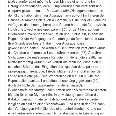
Église souterraine
) möchte B. den Mythos einer Kirche im
Untergrund widerlegen, deren Gruppierungen nur versteckt und
einsperrt gewesen seien. Die
maisonnées/
Hausgemeinschaften
der Kirche haben sich ihrer Aussage nach sowohl im Inneren der
Häuser versammelt als auch außerhalb, bis sie über ein Gebäude
verfügten, das ihnen gehörte, und Räume hatten, die für spezielle
liturgische Zwecke geeignet waren (35). B. geht kurz auf den
Briefwechsel zwischen Kaiser Trajan und Plinius ein, in dem die
Regeln für die Verfolgung der Christen genau formuliert sind (36).
Ihre Grundthese besteht aber in der Aussage, dass in
gewöhnlichen Zeiten und wenn auf Denunziation verzichtet wurde
die Christen ein normales Leben führen konnten (37). Aus ihrer
Sicht waren die
maisonnées
Refugien, in denen die staatlichen
Kräfte nicht tätig wurden. Sie vertritt die Meinung, dass sich in
östlichen Städten das Eingreifen des «gardien de la paix» (ὁ
εἰρηνάρκης, l’irénarque, Friedenshüter) auf Patrouillen auf dem
Lande reduzierte (37). Des Weiteren seien bis 250 n. Chr. die
Repressalien punktuell und situationsabhängig gewesen (39).
Auch die Rolle der Katakomben, in denen angeblich
Eucharistiefeiern stattgefunden hätten oder als Verstecke dienten,
hält sie für einen Mythos (45). Ihrer Meinung nach hätten die
Katakomben nur im vierten Jahrhundert als Verstecke gedient,
lediglich anlässlich einer Bischofswahl, und dies in der Zeit nach
den Verfolgungen (45). Die Idee einer unterirdischen Kirche sei
eine Fantasievorstellung des 19. Jahrhunderts, in Erinnerung an