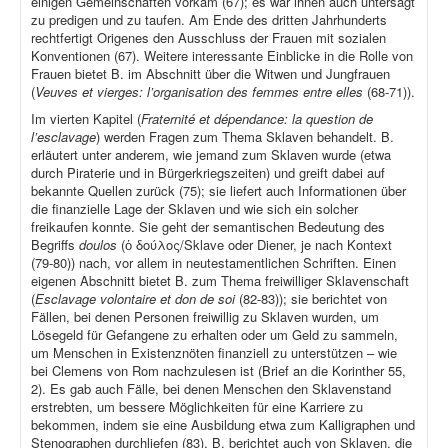
einigen Gemeinschaften vorkam (67); es war ihnen auch untersagt
zu predigen und zu taufen. Am Ende des dritten Jahrhunderts
rechtfertigt Origenes den Ausschluss der Frauen mit sozialen
Konventionen (67). Weitere interessante Einblicke in die Rolle von
Frauen bietet B. im Abschnitt über die Witwen und Jungfrauen
(
Veuves et vierges: l’organisation des femmes entre elles
(68-71)).
Im vierten Kapitel (
Fraternité et dépendance: la question de
l’esclavage
) werden Fragen zum Thema Sklaven behandelt. B.
erläutert unter anderem, wie jemand zum Sklaven wurde (etwa
durch Piraterie und in Bürgerkriegszeiten) und greift dabei auf
bekannte Quellen zurück (75); sie liefert auch Informationen über
die finanzielle Lage der Sklaven und wie sich ein solcher
freikaufen konnte. Sie geht der semantischen Bedeutung des
Begriffs
doulos
(ὁ δούλος/Sklave oder Diener, je nach Kontext
(79-80)) nach, vor allem in neutestamentlichen Schriften. Einen
eigenen Abschnitt bietet B. zum Thema freiwilliger Sklavenschaft
(
Esclavage volontaire et don de soi
(82-83)); sie berichtet von
Fällen, bei denen Personen freiwillig zu Sklaven wurden, um
Lösegeld für Gefangene zu erhalten oder um Geld zu sammeln,
um Menschen in Existenznöten finanziell zu unterstützen – wie
bei Clemens von Rom nachzulesen ist (Brief an die Korinther 55,
2). Es gab auch Fälle, bei denen Menschen den Sklavenstand
erstrebten, um bessere Möglichkeiten für eine Karriere zu
bekommen, indem sie eine Ausbildung etwa zum Kalligraphen und
Stenographen durchliefen (83). B. berichtet auch von Sklaven, die