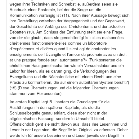
wegen ihrer Techniken und Schreibstile, außerdem seien sie
Ausdruck einer Pastorale, bei der die Sorge um die
Kommunikation vorrangig ist (11). Nach ihrer Aussage bewegt sich
ihre Darstellung zwischen der Vergangenheit und der Gegenwart,
der Geschichte der Anfänge des Christentums und der aktuellen
Debatten (13). Am Schluss der Einführung stellt sie eine Frage,
von der sie glaubt, dass sie gerechtfertigt ist: «Les maisonnées
chrétiennes fonctionnèrent-elles comme un laboratoire
d’expériences et d’idées quand il s’est agi de confronter les
enseignements de l’Évangile et l’amour du prochain avec un droit
et une pratique fondée sur l’autoritarisme?» (Funktionierten die
christlichen Hausgemeinschaften wie ein Versuchslabor und ein
Labor für Ideen, als es darum ging, die Verkündigungen des
Evangeliums und die Nächstenliebe mit einem Recht und eine
Praxis zu konfrontieren, die auf einem autoritären System beruht?)
(15) (Diese Übersetzungen und die folgenden Übersetzungen
stammen vom Rezensenten).
Im ersten Kapitel legt B. insofern die Grundlagen für die
Ausführungen in den späteren Kapiteln, als sie die
Schlüsselbegriffe genau erklärt, diese aber nicht in der
altgriechischen Fassung, sondern in Umschrift bietet.
Offensichtlich geht sie nicht davon aus, dass ihre Leserinnen und
Leser in der Lage sind, die Begriffe im Original zu erfassen. Daher
werde ich für unsere Leserinnen und Leser jeweils den Begriff in