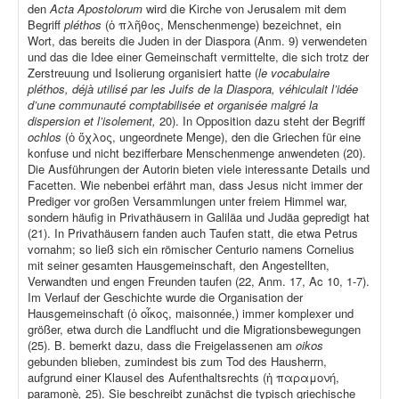
den
Acta Apostolorum
wird die Kirche von Jerusalem mit dem
Begriff
pléthos
(ὁ πλῆθος, Menschenmenge) bezeichnet, ein
Wort, das bereits die Juden in der Diaspora (Anm. 9) verwendeten
und das die Idee einer Gemeinschaft vermittelte, die sich trotz der
Zerstreuung und Isolierung organisiert hatte (
le vocabulaire
pléthos, déjà utilisé par les Juifs de la Diaspora, véhiculait l’idée
d’une communauté comptabilisée et organisée malgré la
dispersion et l’isolement,
20). In Opposition dazu steht der Begriff
ochlos
(ὁ ὄχλος, ungeordnete Menge), den die Griechen für eine
konfuse und nicht bezifferbare Menschenmenge anwendeten (20).
Die Ausführungen der Autorin bieten viele interessante Details und
Facetten. Wie nebenbei erfährt man, dass Jesus nicht immer der
Prediger vor großen Versammlungen unter freiem Himmel war,
sondern häufig in Privathäusern in Galiläa und Judäa gepredigt hat
(21). In Privathäusern fanden auch Taufen statt, die etwa Petrus
vornahm; so ließ sich ein römischer Centurio namens Cornelius
mit seiner gesamten Hausgemeinschaft, den Angestellten,
Verwandten und engen Freunden taufen (22, Anm. 17, Ac 10, 1-7).
Im Verlauf der Geschichte wurde die Organisation der
Hausgemeinschaft (ὁ οἶκος, maisonnée,) immer komplexer und
größer, etwa durch die Landflucht und die Migrationsbewegungen
(25). B. bemerkt dazu, dass die Freigelassenen am
oikos
gebunden blieben, zumindest bis zum Tod des Hausherrn,
aufgrund einer Klausel des Aufenthaltsrechts (ἡ παραμονή,
paramonè
,
25). Sie beschreibt zunächst die typisch griechische