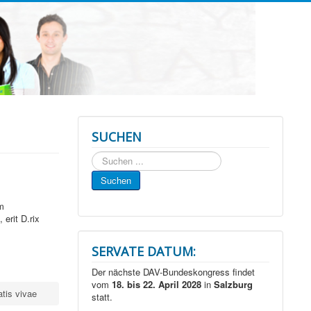
SUCHEN
Suchen
...
Suchen
m
erit D.rix
SERVATE DATUM:
Der nächste DAV-Bundeskongress findet
vom
18. bis 22. April 2028
in
Salzburg
atis vivae
statt.