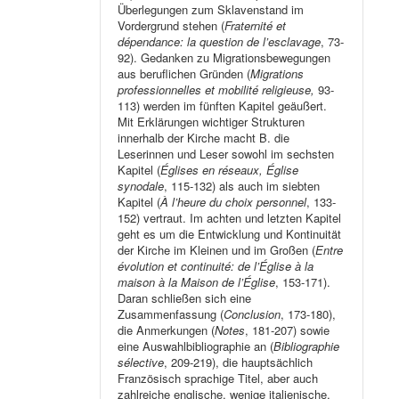
Überlegungen zum Sklavenstand im
Vordergrund stehen (
Fraternité et
dépendance: la question de l’esclavage
, 73-
92). Gedanken zu Migrationsbewegungen
aus beruflichen Gründen (
Migrations
professionnelles et mobilité religieuse,
93-
113) werden im fünften Kapitel geäußert.
Mit Erklärungen wichtiger Strukturen
innerhalb der Kirche macht B. die
Leserinnen und Leser sowohl im sechsten
Kapitel (
Églises en réseaux, Église
synodale
, 115-132) als auch im siebten
Kapitel (
À l’heure du choix personnel
, 133-
152) vertraut. Im achten und letzten Kapitel
geht es um die Entwicklung und Kontinuität
der Kirche im Kleinen und im Großen (
Entre
évolution et continuité: de l’Église à la
maison à la Maison de l’Église
, 153-171).
Daran schließen sich eine
Zusammenfassung (
Conclusion
, 173-180),
die Anmerkungen (
Notes
, 181-207) sowie
eine Auswahlbibliographie an (
Bibliographie
sélective
, 209-219), die hauptsächlich
Französisch sprachige Titel, aber auch
zahlreiche englische, wenige italienische,