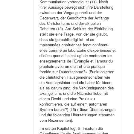
Kommunikation vorrangig ist (11). Nach
ihrer Aussage bewegt sich ihre Darstellung
zwischen der Vergangenheit und der
Gegenwart, der Geschichte der Anfänge
des Christentums und der aktuellen
Debatten (13). Am Schluss der Einführung
stellt sie eine Frage, von der sie glaubt,
dass sie gerechtfertigt ist: «Les
maisonnées chrétiennes fonctionnèrent-
elles comme un laboratoire d’expériences et
d’idées quand il s’est agi de confronter les
enseignements de l’Évangile et l’amour du
prochain avec un droit et une pratique
fondée sur l’autoritarisme?» (Funktionierten
die christlichen Hausgemeinschaften wie
ein Versuchslabor und ein Labor für Ideen,
als es darum ging, die Verkündigungen des
Evangeliums und die Nächstenliebe mit
einem Recht und eine Praxis zu
konfrontieren, die auf einem autoritären
System beruht?) (15) (Diese Übersetzungen
und die folgenden Übersetzungen stammen
vom Rezensenten).
Im ersten Kapitel legt B. insofern die
Grundlagen für die Ausführungen in den