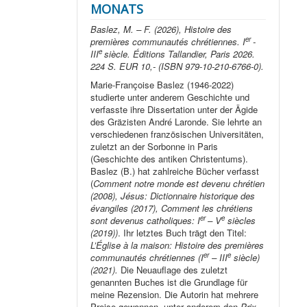
MONATS
Baslez, M. – F. (2026), Histoire des
er
premières communautés chrétiennes. I
-
e
III
siècle. Éditions Tallandier, Paris 2026.
224 S. EUR 10,- (ISBN 979-10-210-6766-0).
Marie-Françoise Baslez (1946-2022)
studierte unter anderem Geschichte und
verfasste ihre Dissertation unter der Ägide
des Gräzisten André Laronde. Sie lehrte an
verschiedenen französischen Universitäten,
zuletzt an der Sorbonne in Paris
(Geschichte des antiken Christentums).
Baslez (B.) hat zahlreiche Bücher verfasst
(
Comment notre monde est devenu chrétien
(2008), Jésus: Dictionnaire historique des
évangiles (2017), Comment les chrétiens
er
e
sont devenus catholiques: I
– V
siècles
(2019))
. Ihr letztes Buch trägt den Titel:
L’Église à la maison: Histoire des premières
er
e
communautés chrétiennes (I
– III
siècle)
(2021).
Die Neuauflage des zuletzt
genannten Buches ist die Grundlage für
meine Rezension. Die Autorin hat mehrere
Preise gewonnen, unter anderem den
Prix