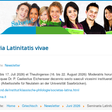
a Latinitatis vivae
ie:
Newsletter
. bis 17. Juli 2026) et Theulingense (16. bis 22. August 2026): Moderatris horu
quae Dr. P. Caelestius Eichenseer decennio sexto saeculi vicesimi instituerat, 
 (Arbeitsstelle für Neulatein an der Universität Saarbrücken).
d.de/institut/klassische-philologie/societas-latina.html
na.it
ite:
Home
Griechisch
Newsletter
Juni 2026
Seminaria Latinit