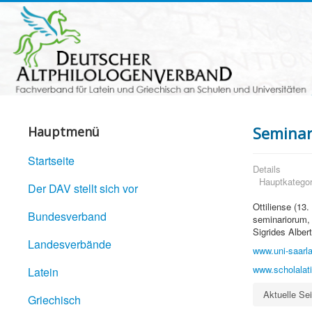
Seminari
Hauptmenü
Startseite
Details
Hauptkategor
Der DAV stellt sich vor
Ottiliense (13
Bundesverband
seminariorum, 
Sigrides Albert
Landesverbände
www.uni-saarlan
www.scholalati
Latein
Aktuelle Se
Griechisch