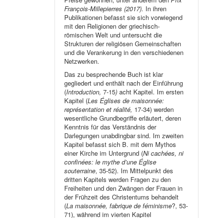
François-Millepierres (2017).
In ihren
Publikationen befasst sie sich vorwiegend
mit den Religionen der griechisch-
römischen Welt und untersucht die
Strukturen der religiösen Gemeinschaften
und die Verankerung in den verschiedenen
Netzwerken.
Das zu besprechende Buch ist klar
gegliedert und enthält nach der Einführung
(
Introduction,
7-15
)
acht Kapitel. Im ersten
Kapitel (
Les Églises de maisonnée:
représentation et réalité,
17-34) werden
wesentliche Grundbegriffe erläutert, deren
Kenntnis für das Verständnis der
Darlegungen unabdingbar sind. Im zweiten
Kapitel befasst sich B. mit dem Mythos
einer Kirche im Untergrund (
Ni cachées, ni
confinées: le mythe d’une Église
souterraine
, 35-52). Im Mittelpunkt des
dritten Kapitels werden Fragen zu den
Freiheiten und den Zwängen der Frauen in
der Frühzeit des Christentums behandelt
(
La maisonnée, fabrique de féminisme
?, 53-
71), während im vierten Kapitel