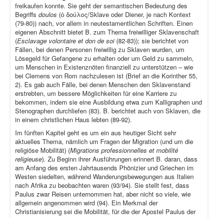
freikaufen konnte. Sie geht der semantischen Bedeutung des
Begriffs
doulos
(ὁ δούλος/Sklave oder Diener, je nach Kontext
(79-80)) nach, vor allem in neutestamentlichen Schriften. Einen
eigenen Abschnitt bietet B. zum Thema freiwilliger Sklavenschaft
(
Esclavage volontaire et don de soi
(82-83)); sie berichtet von
Fällen, bei denen Personen freiwillig zu Sklaven wurden, um
Lösegeld für Gefangene zu erhalten oder um Geld zu sammeln,
um Menschen in Existenznöten finanziell zu unterstützen – wie
bei Clemens von Rom nachzulesen ist (Brief an die Korinther 55,
2). Es gab auch Fälle, bei denen Menschen den Sklavenstand
erstrebten, um bessere Möglichkeiten für eine Karriere zu
bekommen, indem sie eine Ausbildung etwa zum Kalligraphen und
Stenographen durchliefen (83). B. berichtet auch von Sklaven, die
in einem christlichen Haus lebten (89-92).
Im fünften Kapitel geht es um ein aus heutiger Sicht sehr
aktuelles Thema, nämlich um Fragen der Migration (und um die
religiöse Mobilität) (
Migrations professionnelles et mobilité
religieuse
). Zu Beginn ihrer Ausführungen erinnert B. daran, dass
am Anfang des ersten Jahrtausends Phönizier und Griechen im
Westen siedelten, während Wanderungsbewegungen aus Italien
nach Afrika zu beobachten waren (93/94). Sie stellt fest, dass
Paulus zwar Reisen unternommen hat, aber nicht so viele, wie
allgemein angenommen wird (94). Ein Merkmal der
Christianisierung sei die Mobilität, für die der Apostel Paulus der