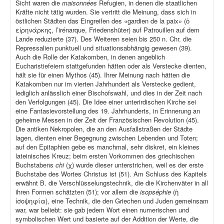
Sicht waren die
maisonnées
Refugien, in denen die staatlichen
Kräfte nicht tätig wurden. Sie vertritt die Meinung, dass sich in
östlichen Städten das Eingreifen des «gardien de la paix» (ὁ
εἰρηνάρκης, l’irénarque, Friedenshüter) auf Patrouillen auf dem
Lande reduzierte (37). Des Weiteren seien bis 250 n. Chr. die
Repressalien punktuell und situationsabhängig gewesen (39).
Auch die Rolle der Katakomben, in denen angeblich
Eucharistiefeiern stattgefunden hätten oder als Verstecke dienten,
hält sie für einen Mythos (45). Ihrer Meinung nach hätten die
Katakomben nur im vierten Jahrhundert als Verstecke gedient,
lediglich anlässlich einer Bischofswahl, und dies in der Zeit nach
den Verfolgungen (45). Die Idee einer unterirdischen Kirche sei
eine Fantasievorstellung des 19. Jahrhunderts, in Erinnerung an
geheime Messen in der Zeit der Französischen Revolution (45).
Die antiken Nekropolen, die an den Ausfallstraßen der Städte
lagen, dienten einer Begegnung zwischen Lebenden und Toten;
auf den Epitaphien gebe es manchmal, sehr diskret, ein kleines
lateinisches Kreuz; beim ersten Vorkommen des griechischen
Buchstabens
chi
(χ) wurde dieser unterstrichen, weil es der erste
Buchstabe des Wortes Christus ist (51). Am Schluss des Kapitels
erwähnt B. die Verschlüsselungstechnik, die die Kirchenväter in all
ihren Formen schätzten (51); vor allem die
isopséphie
(ἡ
ἰσοψηφία), eine Technik, die den Griechen und Juden gemeinsam
war, war beliebt: sie gab jedem Wort einen numerischen und
symbolischen Wert und basierte auf der Addition der Werte, die