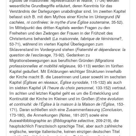
Églises de maisonnée: représentation et réalité,
17-34) werden
wesentliche Grundbegriffe erläutert, deren Kenntnis für das
Verständnis der Darlegungen unabdingbar sind. Im zweiten Kapitel
befasst sich B. mit dem Mythos einer Kirche im Untergrund (
Ni
cachées, ni confinées: le mythe d’une Église souterraine
, 35-52).
Im Mittelpunkt des dritten Kapitels werden Fragen zu den
Freiheiten und den Zwängen der Frauen in der Frühzeit des
Christentums behandelt (
La maisonnée, fabrique de féminisme
?,
53-71), während im vierten Kapitel Überlegungen zum
Sklavenstand im Vordergrund stehen (
Fraternité et dépendance: la
question de l’esclavage
, 73-92). Gedanken zu
Migrationsbewegungen aus beruflichen Gründen (
Migrations
professionnelles et mobilité religieuse,
93-113) werden im fünften
Kapitel geäußert. Mit Erklärungen wichtiger Strukturen innerhalb
der Kirche macht B. die Leserinnen und Leser sowohl im sechsten
Kapitel (
Églises en réseaux, Église synodale
, 115-132) als auch
im siebten Kapitel (
À l’heure du choix personnel
, 133-152) vertraut.
Im achten und letzten Kapitel geht es um die Entwicklung und
Kontinuität der Kirche im Kleinen und im Großen (
Entre évolution
et continuité: de l’Église à la maison à la Maison de l’Église
, 153-
171). Daran schließen sich eine Zusammenfassung (
Conclusion
,
173-180), die Anmerkungen (
Notes
, 181-207) sowie eine
Auswahlbibliographie an (
Bibliographie sélective
, 209-219), die
hauptsächlich Französisch sprachige Titel, aber auch zahlreiche
englische, wenige italienische, keinen einzigen deutschen Titel