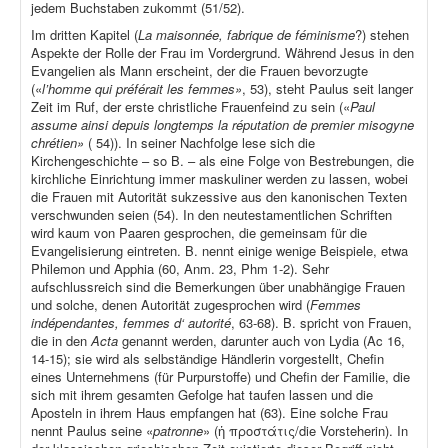
jedem Buchstaben zukommt (51/52).
Im dritten Kapitel (
La maisonnée, fabrique de féminisme
?) stehen
Aspekte der Rolle der Frau im Vordergrund. Während Jesus in den
Evangelien als Mann erscheint, der die Frauen bevorzugte
(«
l’homme qui préférait les femmes»
, 53), steht Paulus seit langer
Zeit im Ruf, der erste christliche Frauenfeind zu sein («
Paul
assume ainsi depuis longtemps la réputation de premier misogyne
chrétien»
( 54)). In seiner Nachfolge lese sich die
Kirchengeschichte – so B. – als eine Folge von Bestrebungen, die
kirchliche Einrichtung immer maskuliner werden zu lassen, wobei
die Frauen mit Autorität sukzessive aus den kanonischen Texten
verschwunden seien (54). In den neutestamentlichen Schriften
wird kaum von Paaren gesprochen, die gemeinsam für die
Evangelisierung eintreten. B. nennt einige wenige Beispiele, etwa
Philemon und Apphia (60, Anm. 23, Phm 1-2). Sehr
aufschlussreich sind die Bemerkungen über unabhängige Frauen
und solche, denen Autorität zugesprochen wird (
Femmes
indépendantes, femmes d‘ autorité
, 63-68). B. spricht von Frauen,
die in den
Acta
genannt werden, darunter auch von Lydia (Ac 16,
14-15); sie wird als selbständige Händlerin vorgestellt, Chefin
eines Unternehmens (für Purpurstoffe) und Chefin der Familie, die
sich mit ihrem gesamten Gefolge hat taufen lassen und die
Aposteln in ihrem Haus empfangen hat (63). Eine solche Frau
nennt Paulus seine «
patronne
» (ἡ προστάτις/die Vorsteherin). In