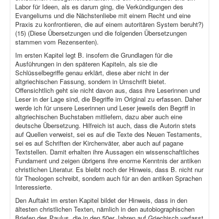
Labor für Ideen, als es darum ging, die Verkündigungen des
Evangeliums und die Nächstenliebe mit einem Recht und eine
Praxis zu konfrontieren, die auf einem autoritären System beruht?)
(15) (Diese Übersetzungen und die folgenden Übersetzungen
stammen vom Rezensenten).
Im ersten Kapitel legt B. insofern die Grundlagen für die
Ausführungen in den späteren Kapiteln, als sie die
Schlüsselbegriffe genau erklärt, diese aber nicht in der
altgriechischen Fassung, sondern in Umschrift bietet.
Offensichtlich geht sie nicht davon aus, dass ihre Leserinnen und
Leser in der Lage sind, die Begriffe im Original zu erfassen. Daher
werde ich für unsere Leserinnen und Leser jeweils den Begriff in
altgriechischen Buchstaben mitliefern, dazu aber auch eine
deutsche Übersetzung. Hilfreich ist auch, dass die Autorin stets
auf Quellen verweist, sei es auf die Texte des Neuen Testaments,
sei es auf Schriften der Kirchenväter, aber auch auf pagane
Textstellen. Damit erhalten ihre Aussagen ein wissenschaftliches
Fundament und zeigen übrigens ihre enorme Kenntnis der antiken
christlichen Literatur. Es bleibt noch der Hinweis, dass B. nicht nur
für Theologen schreibt, sondern auch für an den antiken Sprachen
Interessierte.
Den Auftakt im ersten Kapitel bildet der Hinweis, dass in den
ältesten christlichen Texten, nämlich in den autobiographischen
Briefen des Paulus, die in den 50er Jahren auf Griechisch verfasst