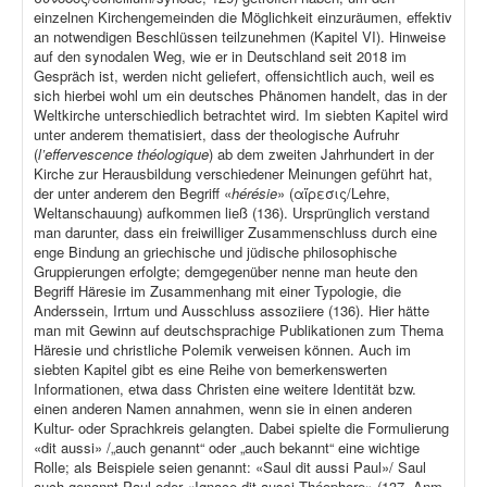
einzelnen Kirchengemeinden die Möglichkeit einzuräumen, effektiv
an notwendigen Beschlüssen teilzunehmen (Kapitel VI). Hinweise
auf den synodalen Weg, wie er in Deutschland seit 2018 im
Gespräch ist, werden nicht geliefert, offensichtlich auch, weil es
sich hierbei wohl um ein deutsches Phänomen handelt, das in der
Weltkirche unterschiedlich betrachtet wird. Im siebten Kapitel wird
unter anderem thematisiert, dass der theologische Aufruhr
(
l’effervescence théologique
) ab dem zweiten Jahrhundert in der
Kirche zur Herausbildung verschiedener Meinungen geführt hat,
der unter anderem den Begriff «
hérésie
» (αἵρεσις/Lehre,
Weltanschauung) aufkommen ließ (136). Ursprünglich verstand
man darunter, dass ein freiwilliger Zusammenschluss durch eine
enge Bindung an griechische und jüdische philosophische
Gruppierungen erfolgte; demgegenüber nenne man heute den
Begriff Häresie im Zusammenhang mit einer Typologie, die
Anderssein, Irrtum und Ausschluss assoziiere (136). Hier hätte
man mit Gewinn auf deutschsprachige Publikationen zum Thema
Häresie und christliche Polemik verweisen können. Auch im
siebten Kapitel gibt es eine Reihe von bemerkenswerten
Informationen, etwa dass Christen eine weitere Identität bzw.
einen anderen Namen annahmen, wenn sie in einen anderen
Kultur- oder Sprachkreis gelangten. Dabei spielte die Formulierung
«dit aussi» /„auch genannt“ oder „auch bekannt“ eine wichtige
Rolle; als Beispiele seien genannt: «Saul dit aussi Paul»/ Saul
auch genannt Paul oder «Ignace dit aussi Théophore» (137, Anm.