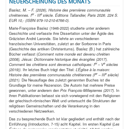
NEUERSCHEINUNG DES MONATS
Baslez, M. – F. (2026), Histoire des premières communautés
er
e
chrétiennes. I
- III
siècle. Éditions Tallandier, Paris 2026. 224 S.
EUR 10,- (ISBN 979-10-210-6766-0).
Marie-Françoise Baslez (1946-2022) studierte unter anderem
Geschichte und verfasste ihre Dissertation unter der Ägide des
Gräzisten André Laronde. Sie lehrte an verschiedenen
französischen Universitäten, zuletzt an der Sorbonne in Paris
(Geschichte des antiken Christentums). Baslez (B.) hat zahlreiche
Bücher verfasst (
Comment notre monde est devenu chrétien
(2008), Jésus: Dictionnaire historique des évangiles (2017),
er
e
Comment les chrétiens sont devenus catholiques: I
– V
siècles
(2019))
. Ihr letztes Buch trägt den Titel:
L’Église à la maison:
er
e
Histoire des premières communautés chrétiennes (I
– III
siècle)
(2021).
Die Neuauflage des zuletzt genannten Buches ist die
Grundlage für meine Rezension. Die Autorin hat mehrere Preise
gewonnen, unter anderem den
Prix François-Millepierres (2017).
In
ihren Publikationen befasst sie sich vorwiegend mit den Religionen
der griechisch-römischen Welt und untersucht die Strukturen der
religiösen Gemeinschaften und die Verankerung in den
verschiedenen Netzwerken.
Das zu besprechende Buch ist klar gegliedert und enthält nach der
Einführung (
Introduction,
7-15
)
acht Kapitel. Im ersten Kapitel (
Les