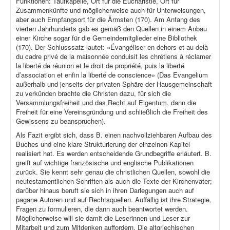
Funktionen: Taufkapelle, Ort für die Eucharistie, Ort für
Zusammenkünfte und möglicherweise auch für Unterweisungen,
aber auch Empfangsort für die Ärmsten (170). Am Anfang des
vierten Jahrhunderts gab es gemäß den Quellen in einem Anbau
einer Kirche sogar für die Gemeindemitglieder eine Bibliothek
(170). Der Schlusssatz lautet: «Évangéliser en dehors et au-delà
du cadre privé de la maisonnée conduisit les chrétiens à réclamer
la liberté de réunion et le droit de propriété, puis la liberté
d’association et enfin la liberté de conscience» (Das Evangelium
außerhalb und jenseits der privaten Sphäre der Hausgemeinschaft
zu verkünden brachte die Christen dazu, für sich die
Versammlungsfreiheit und das Recht auf Eigentum, dann die
Freiheit für eine Vereinsgründung und schließlich die Freiheit des
Gewissens zu beanspruchen).
Als Fazit ergibt sich, dass B. einen nachvollziehbaren Aufbau des
Buches und eine klare Strukturierung der einzelnen Kapitel
realisiert hat. Es werden entscheidende Grundbegriffe erläutert. B.
greift auf wichtige französische und englische Publikationen
zurück. Sie kennt sehr genau die christlichen Quellen, sowohl die
neutestamentlichen Schriften als auch die Texte der Kirchenväter;
darüber hinaus beruft sie sich in ihren Darlegungen auch auf
pagane Autoren und auf Rechtsquellen. Auffällig ist ihre Strategie,
Fragen zu formulieren, die dann auch beantwortet werden.
Möglicherweise will sie damit die Leserinnen und Leser zur
Mitarbeit und zum Mitdenken auffordern. Die altgriechischen