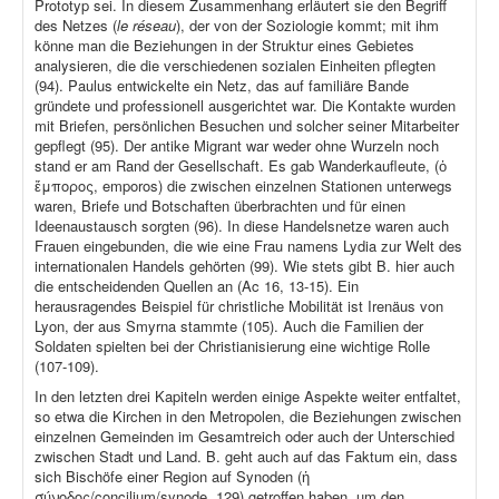
Prototyp sei. In diesem Zusammenhang erläutert sie den Begriff
des Netzes (
le réseau
), der von der Soziologie kommt; mit ihm
könne man die Beziehungen in der Struktur eines Gebietes
analysieren, die die verschiedenen sozialen Einheiten pflegten
(94). Paulus entwickelte ein Netz, das auf familiäre Bande
gründete und professionell ausgerichtet war. Die Kontakte wurden
mit Briefen, persönlichen Besuchen und solcher seiner Mitarbeiter
gepflegt (95). Der antike Migrant war weder ohne Wurzeln noch
stand er am Rand der Gesellschaft. Es gab Wanderkaufleute, (ὁ
ἔμπορος, emporos) die zwischen einzelnen Stationen unterwegs
waren, Briefe und Botschaften überbrachten und für einen
Ideenaustausch sorgten (96). In diese Handelsnetze waren auch
Frauen eingebunden, die wie eine Frau namens Lydia zur Welt des
internationalen Handels gehörten (99). Wie stets gibt B. hier auch
die entscheidenden Quellen an (Ac 16, 13-15). Ein
herausragendes Beispiel für christliche Mobilität ist Irenäus von
Lyon, der aus Smyrna stammte (105). Auch die Familien der
Soldaten spielten bei der Christianisierung eine wichtige Rolle
(107-109).
In den letzten drei Kapiteln werden einige Aspekte weiter entfaltet,
so etwa die Kirchen in den Metropolen, die Beziehungen zwischen
einzelnen Gemeinden im Gesamtreich oder auch der Unterschied
zwischen Stadt und Land. B. geht auch auf das Faktum ein, dass
sich Bischöfe einer Region auf Synoden (ἡ
σύνοδος/concilium/synode, 129) getroffen haben, um den