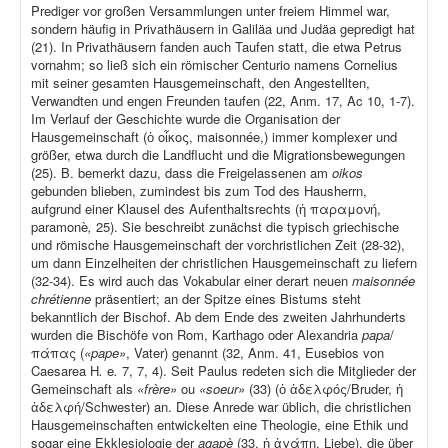
Prediger vor großen Versammlungen unter freiem Himmel war,
sondern häufig in Privathäusern in Galiläa und Judäa gepredigt hat
(21). In Privathäusern fanden auch Taufen statt, die etwa Petrus
vornahm; so ließ sich ein römischer Centurio namens Cornelius
mit seiner gesamten Hausgemeinschaft, den Angestellten,
Verwandten und engen Freunden taufen (22, Anm. 17, Ac 10, 1-7).
Im Verlauf der Geschichte wurde die Organisation der
Hausgemeinschaft (ὁ οἶκος, maisonnée,) immer komplexer und
größer, etwa durch die Landflucht und die Migrationsbewegungen
(25). B. bemerkt dazu, dass die Freigelassenen am
oikos
gebunden blieben, zumindest bis zum Tod des Hausherrn,
aufgrund einer Klausel des Aufenthaltsrechts (ἡ παραμονή,
paramonè
,
25). Sie beschreibt zunächst die typisch griechische
und römische Hausgemeinschaft der vorchristlichen Zeit (28-32),
um dann Einzelheiten der christlichen Hausgemeinschaft zu liefern
(32-34). Es wird auch das Vokabular einer derart neuen
maisonnée
chrétienne
präsentiert; an der Spitze eines Bistums steht
bekanntlich der Bischof. Ab dem Ende des zweiten Jahrhunderts
wurden die Bischöfe von Rom, Karthago oder Alexandria
papa
/
πάπας (
«pape»
, Vater) genannt (32, Anm. 41, Eusebios von
Caesarea H
.
e
.
7, 7, 4). Seit Paulus redeten sich die Mitglieder der
Gemeinschaft als
«frère»
ou
«soeur»
(33) (ὁ ἀδελφός/Bruder, ἡ
ἀδελφή/Schwester) an. Diese Anrede war üblich, die christlichen
Hausgemeinschaften entwickelten eine Theologie, eine Ethik und
sogar eine Ekklesiologie der
agapè
(33, ἡ ἀγάπη, Liebe), die über