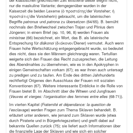
der klassischen griechischen Zeit existierte dieser Begriff nicht,
nur die maskuline Variante; demgegenüber wurden in der
Kaiserzeit die beiden Lexeme (ὁ προστάτης/der Vorsteher; ἡ
προστάτις/die Vorsteherin) gebraucht, um die lateinischen
Begriffe
patronus
und
patrona
zu übersetzen (64/65). B. bemüht
nochmals den Briefwechsel zwischen Trajan und Plinius dem
Jüngeren; in einem Brief (ep
.
10, 96, 8) werden Frauen als
ministrae
(66) bezeichnet, ein Wort, das B. als lateinische
Entsprechung für
diákonoi
(διάκονοι/Diener) vermutet. Auch wenn
Frauen hohe Wertschätzung entgegengebracht wurde, so bedeutet
dies nicht, dass sie den Männern gleichrangig waren. Tertullian
weigerte sich den Frauen das Recht zuzusprechen, die Leitung
des Abendmahles zu übernehmen, wie es in den Apokryphen in
einigen Gemeinschaften vorkam (67); es war ihnen auch untersagt
zu predigen und zu taufen. Am Ende des dritten Jahrhunderts
rechtfertigt Origenes den Ausschluss der Frauen mit sozialen
Konventionen (67). Weitere interessante Einblicke in die Rolle von
Frauen bietet B. im Abschnitt über die Witwen und Jungfrauen
(
Veuves et vierges: l’organisation des femmes entre elles
(68-71)).
Im vierten Kapitel (
Fraternité et dépendance: la question de
l’esclavage
) werden Fragen zum Thema Sklaven behandelt. B.
erläutert unter anderem, wie jemand zum Sklaven wurde (etwa
durch Piraterie und in Bürgerkriegszeiten) und greift dabei auf
bekannte Quellen zurück (75); sie liefert auch Informationen über
die finanzielle Lage der Sklaven und wie sich ein solcher