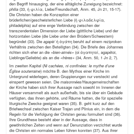
den Begriff hinausging, der eine alltägliche Zuneigung bezeichnet:
philia
(33, ἡ φιλία, Liebe/Freundschaft, Anm. 45, Jn 21, 15-17).
Die Christen haben die Konzeption einer
brüderlichen/geschwisterlichen Liebe (ἡ φιλαδελφία
,
philadelphia) auf eine enge Verbindung zwischen der
transzendentalen Dimension der Liebe (göttliche Liebe) und der
horizontalen Liebe (die Liebe unter den Brüdern/Schwestern)
begründet (33). Die
agapè/
ἡ ἀγάπη beruht auf einem reziproken
Verhältnis zwischen den Beteiligten (34). Die Briefe des Johannes
richten sich eher an die
«bien-aimés»
(οἱ ἀγαπητοί, agapétoi,
Lieblinge/Geliebte) als an die
«frères»
(34, Anm. 50, 1 Jn 2, 7).
Im zweiten Kapitel (
Ni cachées, ni confinées: le mythe d’une
Église souterraine
) möchte B. den Mythos einer Kirche im
Untergrund widerlegen, deren Gruppierungen nur versteckt und
einsperrt gewesen seien. Die
maisonnées/
Hausgemeinschaften
der Kirche haben sich ihrer Aussage nach sowohl im Inneren der
Häuser versammelt als auch außerhalb, bis sie über ein Gebäude
verfügten, das ihnen gehörte, und Räume hatten, die für spezielle
liturgische Zwecke geeignet waren (35). B. geht kurz auf den
Briefwechsel zwischen Kaiser Trajan und Plinius ein, in dem die
Regeln für die Verfolgung der Christen genau formuliert sind (36).
Ihre Grundthese besteht aber in der Aussage, dass in
gewöhnlichen Zeiten und wenn auf Denunziation verzichtet wurde
die Christen ein normales Leben führen konnten (37). Aus ihrer