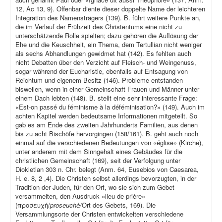
12, Ac 13, 9). Offenbar diente dieser doppelte Name der leichteren
Integration des Namensträgers (139). B. führt weitere Punkte an,
die im Verlauf der Frühzeit des Christentums eine nicht zu
unterschätzende Rolle spielten; dazu gehören die Auflösung der
Ehe und die Keuschheit, ein Thema, dem Tertullian nicht weniger
als sechs Abhandlungen gewidmet hat (142). Es fehlten auch
nicht Debatten über den Verzicht auf Fleisch- und Weingenuss,
sogar während der Eucharistie, ebenfalls auf Entsagung von
Reichtum und eigenem Besitz (146). Probleme entstanden
bisweilen, wenn in einer Gemeinschaft Frauen und Männer unter
einem Dach lebten (148). B. stellt eine sehr interessante Frage:
«Est-on passé du féminisme à la déféminisation?» (149). Auch im
achten Kapitel werden bedeutsame Informationen mitgeteilt. So
gab es am Ende des zweiten Jahrhunderts Familien, aus denen
bis zu acht Bischöfe hervorgingen (158/161). B. geht auch noch
einmal auf die verschiedenen Bedeutungen von «église» (Kirche),
unter anderem mit dem Sinngehalt eines Gebäudes für die
christlichen Gemeinschaft (169), seit der Verfolgung unter
Diokletian 303 n. Chr. belegt (Anm. 64, Eusebios von Caesarea,
H. e. 8, 2 ,4). Die Christen selbst allerdings bevorzugten, in der
Tradition der Juden, für den Ort, wo sie sich zum Gebet
versammelten, den Ausdruck «lieu de prière»
(προσευχή/
proseuchè/
Ort des Gebets, 169). Die
Versammlungsorte der Christen entwickelten verschiedene