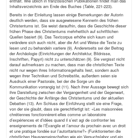
enthält. Wie üblich in französischen Publikationen findet man das
Inhaltsverzeichnis am Ende des Buches (
Table
, 221-223).
Bereits in der Einleitung lassen einige Bemerkungen der Autorin
deutlich werden, dass sie ausgewiesene Kennerin des frühen
Christentums ist. Sie weist daraufhin, dass die Geschichte dieser
frühen Phase des Christentums mehrheitlich auf schriftlichen
Quellen basiert (9). Das Textcorpus erhöhe sich kaum und
verändere sich auch nicht, aber die Art und Weise die Texte zu
lesen und zu behandeln variiere (9). Andererseits sei der Beitrag
der Archäologie (Einrichtungen der Architektur, Bildnisse,
Inschriften, Papyri) nicht zu unterschätzen (9). Sie vergisst nicht
darauf aufmerksam zu machen, dass man die christlichen Texte
nicht nur wegen ihres Informationsgehalts liest, sondern auch
wegen ihrer Techniken und Schreibstile, außerdem seien sie
Ausdruck einer Pastorale, bei der die Sorge um die
Kommunikation vorrangig ist (11). Nach ihrer Aussage bewegt sich
ihre Darstellung zwischen der Vergangenheit und der Gegenwart,
der Geschichte der Anfänge des Christentums und der aktuellen
Debatten (13). Am Schluss der Einführung stellt sie eine Frage,
von der sie glaubt, dass sie gerechtfertigt ist: «Les maisonnées
chrétiennes fonctionnèrent-elles comme un laboratoire
d’expériences et d’idées quand il s’est agi de confronter les
enseignements de l’Évangile et l’amour du prochain avec un droit
et une pratique fondée sur l’autoritarisme?» (Funktionierten die
christlichen Hausgemeinschaften wie ein Versuchslabor und ein