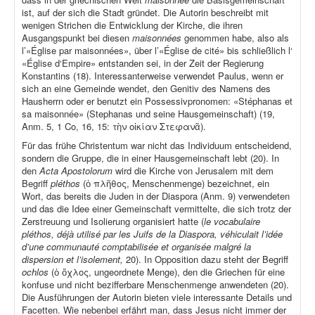
ist, auf der sich die Stadt gründet. Die Autorin beschreibt mit
wenigen Strichen die Entwicklung der Kirche, die ihren
Ausgangspunkt bei diesen
maisonnées
genommen habe, also als
l’«Église par maisonnées», über l’«Église de cité» bis schließlich l‘
«Église d‘Empire» entstanden sei, in der Zeit der Regierung
Konstantins (18). Interessanterweise verwendet Paulus, wenn er
sich an eine Gemeinde wendet, den Genitiv des Namens des
Hausherrn oder er benutzt ein Possessivpronomen: «Stéphanas et
sa maisonnée» (Stephanas und seine Hausgemeinschaft) (19,
Anm. 5, 1 Co, 16, 15: τὴν οἰκίαν Στεφανᾶ).
Für das frühe Christentum war nicht das Individuum entscheidend,
sondern die Gruppe, die in einer Hausgemeinschaft lebt (20). In
den
Acta Apostolorum
wird die Kirche von Jerusalem mit dem
Begriff
pléthos
(ὁ πλῆθος, Menschenmenge) bezeichnet, ein
Wort, das bereits die Juden in der Diaspora (Anm. 9) verwendeten
und das die Idee einer Gemeinschaft vermittelte, die sich trotz der
Zerstreuung und Isolierung organisiert hatte (
le vocabulaire
pléthos, déjà utilisé par les Juifs de la Diaspora, véhiculait l’idée
d’une communauté comptabilisée et organisée malgré la
dispersion et l’isolement,
20). In Opposition dazu steht der Begriff
ochlos
(ὁ ὄχλος, ungeordnete Menge), den die Griechen für eine
konfuse und nicht bezifferbare Menschenmenge anwendeten (20).
Die Ausführungen der Autorin bieten viele interessante Details und
Facetten. Wie nebenbei erfährt man, dass Jesus nicht immer der