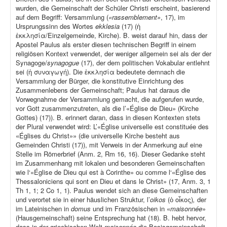
wurden, die Gemeinschaft der Schüler Christi erscheint, basierend
auf dem Begriff: Versammlung (
«rassemblement»
, 17), im
Ursprungssinn des Wortes
ekklesia
(17) (ἡ
ἐκκλησία/Einzelgemeinde, Kirche). B. weist darauf hin, dass der
Apostel Paulus als erster diesen technischen Begriff in einem
religiösen Kontext verwendet, der weniger allgemein sei als der der
Synagoge/
synagogue
(17), der dem politischen Vokabular entlehnt
sei (ἡ συναγωγή). Die ἐκκλησία bedeutete demnach die
Versammlung der Bürger, die konstitutive Einrichtung des
Zusammenlebens der Gemeinschaft; Paulus hat daraus die
Vorwegnahme der Versammlung gemacht, die aufgerufen wurde,
vor Gott zusammenzutreten, als die l’«Église de Dieu» (Kirche
Gottes) (17)). B. erinnert daran, dass in diesen Kontexten stets
der Plural verwendet wird: L’«Église universelle est constituée des
«Églises du Christ»» (die universelle Kirche besteht aus
Gemeinden Christi (17)), mit Verweis in der Anmerkung auf eine
Stelle im Römerbrief (Anm. 2, Rm 16, 16). Dieser Gedanke steht
im Zusammenhang mit lokalen und besonderen Gemeinschaften
wie l‘«Église de Dieu qui est à Corinthe» ou comme l‘«Église des
Thessaloniciens qui sont en Dieu et dans le Christ» (17, Anm. 3, 1
Th 1, 1; 2 Co 1, 1). Paulus wendet sich an diese Gemeinschaften
und verortet sie in einer häuslichen Struktur, l’
oikos
(ὁ οἶκος)
,
der
im Lateinischen in
domus
und im Französischen in «
maisonnée
»
(Hausgemeinschaft) seine Entsprechung hat (18). B. hebt hervor,
dass in der griechischen Welt
maisonnée
die Basisgemeinschaft