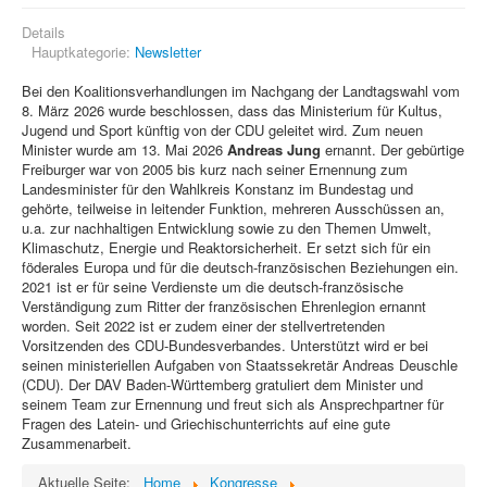
Details
Hauptkategorie:
Newsletter
Bei den Koalitionsverhandlungen im Nachgang der Landtagswahl vom
8. März 2026 wurde beschlossen, dass das Ministerium für Kultus,
Jugend und Sport künftig von der CDU geleitet wird. Zum neuen
Minister wurde am 13. Mai 2026
Andreas Jung
ernannt. Der gebürtige
Freiburger war von 2005 bis kurz nach seiner Ernennung zum
Landesminister für den Wahlkreis Konstanz im Bundestag und
gehörte, teilweise in leitender Funktion, mehreren Ausschüssen an,
u.a. zur nachhaltigen Entwicklung sowie zu den Themen Umwelt,
Klimaschutz, Energie und Reaktorsicherheit. Er setzt sich für ein
föderales Europa und für die deutsch-französischen Beziehungen ein.
2021 ist er für seine Verdienste um die deutsch-französische
Verständigung zum Ritter der französischen Ehrenlegion ernannt
worden. Seit 2022 ist er zudem einer der stellvertretenden
Vorsitzenden des CDU-Bundesverbandes. Unterstützt wird er bei
seinen ministeriellen Aufgaben von Staatssekretär Andreas Deuschle
(CDU). Der DAV Baden-Württemberg gratuliert dem Minister und
seinem Team zur Ernennung und freut sich als Ansprechpartner für
Fragen des Latein- und Griechischunterrichts auf eine gute
Zusammenarbeit.
Aktuelle Seite:
Home
Kongresse