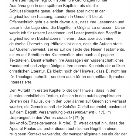
Ausführungen in den späteren Kapiteln, als sie die
Schlüsselbegriffe genau erklärt, diese aber nicht in der
altgriechischen Fassung, sondern in Umschrift bietet.
Offensichtlich geht sie nicht davon aus, dass ihre Leserinnen und
Leser in der Lage sind, die Begriffe im Original zu erfassen. Daher
werde ich für unsere Leserinnen und Leser jeweils den Begriff in
altgriechischen Buchstaben mitliefern, dazu aber auch eine
deutsche Übersetzung. Hilfreich ist auch, dass die Autorin stets
auf Quellen verweist, sei es auf die Texte des Neuen Testaments,
sei es auf Schriften der Kirchenväter, aber auch auf pagane
Textstellen. Damit erhalten ihre Aussagen ein wissenschaftliches
Fundament und zeigen übrigens ihre enorme Kenntnis der antiken
christlichen Literatur. Es bleibt noch der Hinweis, dass B. nicht nur
für Theologen schreibt, sondern auch für an den antiken Sprachen
Interessierte.
Den Auftakt im ersten Kapitel bildet der Hinweis, dass in den
ältesten christlichen Texten, nämlich in den autobiographischen
Briefen des Paulus, die in den 50er Jahren auf Griechisch verfasst
wurden, die Gemeinschaft der Schüler Christi erscheint, basierend
auf dem Begriff: Versammlung (
«rassemblement»
, 17), im
Ursprungssinn des Wortes
ekklesia
(17) (ἡ
ἐκκλησία/Einzelgemeinde, Kirche). B. weist darauf hin, dass der
Apostel Paulus als erster diesen technischen Begriff in einem
religiösen Kontext verwendet, der weniger allgemein sei als der der