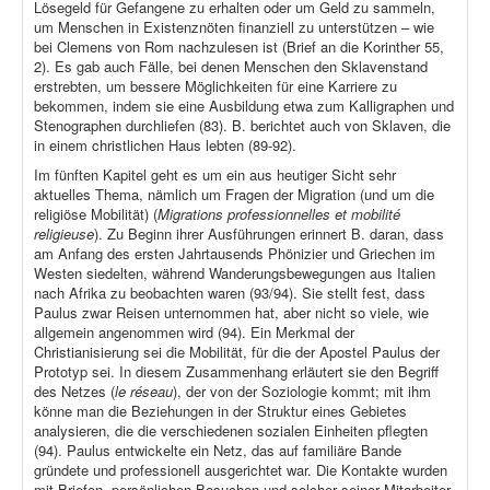
Lösegeld für Gefangene zu erhalten oder um Geld zu sammeln,
um Menschen in Existenznöten finanziell zu unterstützen – wie
bei Clemens von Rom nachzulesen ist (Brief an die Korinther 55,
2). Es gab auch Fälle, bei denen Menschen den Sklavenstand
erstrebten, um bessere Möglichkeiten für eine Karriere zu
bekommen, indem sie eine Ausbildung etwa zum Kalligraphen und
Stenographen durchliefen (83). B. berichtet auch von Sklaven, die
in einem christlichen Haus lebten (89-92).
Im fünften Kapitel geht es um ein aus heutiger Sicht sehr
aktuelles Thema, nämlich um Fragen der Migration (und um die
religiöse Mobilität) (
Migrations professionnelles et mobilité
religieuse
). Zu Beginn ihrer Ausführungen erinnert B. daran, dass
am Anfang des ersten Jahrtausends Phönizier und Griechen im
Westen siedelten, während Wanderungsbewegungen aus Italien
nach Afrika zu beobachten waren (93/94). Sie stellt fest, dass
Paulus zwar Reisen unternommen hat, aber nicht so viele, wie
allgemein angenommen wird (94). Ein Merkmal der
Christianisierung sei die Mobilität, für die der Apostel Paulus der
Prototyp sei. In diesem Zusammenhang erläutert sie den Begriff
des Netzes (
le réseau
), der von der Soziologie kommt; mit ihm
könne man die Beziehungen in der Struktur eines Gebietes
analysieren, die die verschiedenen sozialen Einheiten pflegten
(94). Paulus entwickelte ein Netz, das auf familiäre Bande
gründete und professionell ausgerichtet war. Die Kontakte wurden
mit Briefen, persönlichen Besuchen und solcher seiner Mitarbeiter