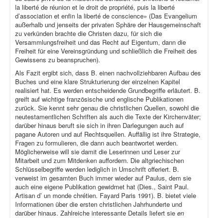
la liberté de réunion et le droit de propriété, puis la liberté
d’association et enfin la liberté de conscience» (Das Evangelium
außerhalb und jenseits der privaten Sphäre der Hausgemeinschaft
zu verkünden brachte die Christen dazu, für sich die
Versammlungsfreiheit und das Recht auf Eigentum, dann die
Freiheit für eine Vereinsgründung und schließlich die Freiheit des
Gewissens zu beanspruchen).
Als Fazit ergibt sich, dass B. einen nachvollziehbaren Aufbau des
Buches und eine klare Strukturierung der einzelnen Kapitel
realisiert hat. Es werden entscheidende Grundbegriffe erläutert. B.
greift auf wichtige französische und englische Publikationen
zurück. Sie kennt sehr genau die christlichen Quellen, sowohl die
neutestamentlichen Schriften als auch die Texte der Kirchenväter;
darüber hinaus beruft sie sich in ihren Darlegungen auch auf
pagane Autoren und auf Rechtsquellen. Auffällig ist ihre Strategie,
Fragen zu formulieren, die dann auch beantwortet werden.
Möglicherweise will sie damit die Leserinnen und Leser zur
Mitarbeit und zum Mitdenken auffordern. Die altgriechischen
Schlüsselbegriffe werden lediglich in Umschrift offeriert. B.
verweist im gesamten Buch immer wieder auf Paulus, dem sie
auch eine eigene Publikation gewidmet hat (Dies., Saint Paul.
Artisan d’ un monde chrétien. Fayard Paris 1991). B. bietet viele
Informationen über die ersten christlichen Jahrhunderte und
darüber hinaus. Zahlreiche interessante Details liefert sie
en