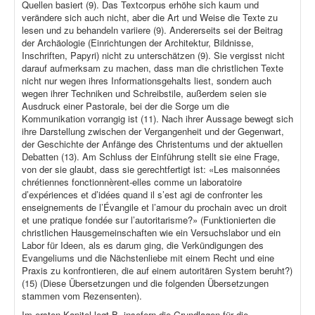
Quellen basiert (9). Das Textcorpus erhöhe sich kaum und
verändere sich auch nicht, aber die Art und Weise die Texte zu
lesen und zu behandeln variiere (9). Andererseits sei der Beitrag
der Archäologie (Einrichtungen der Architektur, Bildnisse,
Inschriften, Papyri) nicht zu unterschätzen (9). Sie vergisst nicht
darauf aufmerksam zu machen, dass man die christlichen Texte
nicht nur wegen ihres Informationsgehalts liest, sondern auch
wegen ihrer Techniken und Schreibstile, außerdem seien sie
Ausdruck einer Pastorale, bei der die Sorge um die
Kommunikation vorrangig ist (11). Nach ihrer Aussage bewegt sich
ihre Darstellung zwischen der Vergangenheit und der Gegenwart,
der Geschichte der Anfänge des Christentums und der aktuellen
Debatten (13). Am Schluss der Einführung stellt sie eine Frage,
von der sie glaubt, dass sie gerechtfertigt ist: «Les maisonnées
chrétiennes fonctionnèrent-elles comme un laboratoire
d’expériences et d’idées quand il s’est agi de confronter les
enseignements de l’Évangile et l’amour du prochain avec un droit
et une pratique fondée sur l’autoritarisme?» (Funktionierten die
christlichen Hausgemeinschaften wie ein Versuchslabor und ein
Labor für Ideen, als es darum ging, die Verkündigungen des
Evangeliums und die Nächstenliebe mit einem Recht und eine
Praxis zu konfrontieren, die auf einem autoritären System beruht?)
(15) (Diese Übersetzungen und die folgenden Übersetzungen
stammen vom Rezensenten).
Im ersten Kapitel legt B. insofern die Grundlagen für die