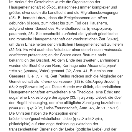
Im Verlauf der Geschichte wurde die Organisation der
Hausgemeinschaft (ὁ οἶκος, maisonnée,) immer komplexer und
größer, etwa durch die Landflucht und die Migrationsbewegungen
(25). B. bemerkt dazu, dass die Freigelassenen am
oikos
gebunden blieben, zumindest bis zum Tod des Hausherrn,
aufgrund einer Klausel des Aufenthaltsrechts (ἡ παραμονή,
paramonè
,
25). Sie beschreibt zunächst die typisch griechische
und römische Hausgemeinschaft der vorchristlichen Zeit (28-32),
um dann Einzelheiten der christlichen Hausgemeinschaft zu liefern
(32-34). Es wird auch das Vokabular einer derart neuen
maisonnée
chrétienne
präsentiert; an der Spitze eines Bistums steht
bekanntlich der Bischof. Ab dem Ende des zweiten Jahrhunderts
wurden die Bischöfe von Rom, Karthago oder Alexandria
papa
/
πάπας (
«pape»
, Vater) genannt (32, Anm. 41, Eusebios von
Caesarea H
.
e
.
7, 7, 4). Seit Paulus redeten sich die Mitglieder der
Gemeinschaft als
«frère»
ou
«soeur»
(33) (ὁ ἀδελφός/Bruder, ἡ
ἀδελφή/Schwester) an. Diese Anrede war üblich, die christlichen
Hausgemeinschaften entwickelten eine Theologie, eine Ethik und
sogar eine Ekklesiologie der
agapè
(33, ἡ ἀγάπη, Liebe), die über
den Begriff hinausging, der eine alltägliche Zuneigung bezeichnet:
philia
(33, ἡ φιλία, Liebe/Freundschaft, Anm. 45, Jn 21, 15-17).
Die Christen haben die Konzeption einer
brüderlichen/geschwisterlichen Liebe (ἡ φιλαδελφία
,
philadelphia) auf eine enge Verbindung zwischen der
transzendentalen Dimension der Liebe (göttliche Liebe) und der