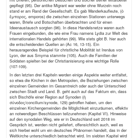
gepflegt (95). Der antike Migrant war weder ohne Wurzeln noch
stand er am Rand der Gesellschaft. Es gab Wanderkaufleute, (ὁ
ἔμπορος, emporos) die zwischen einzelnen Stationen unterwegs
waren, Briefe und Botschaften überbrachten und für einen
Ideenaustausch sorgten (96). In diese Handelsnetze waren auch
Frauen eingebunden, die wie eine Frau namens Lydia zur Welt des
internationalen Handels gehörten (99). Wie stets gibt B. hier auch
die entscheidenden Quellen an (Ac 16, 13-15). Ein
herausragendes Beispiel für christliche Mobilität ist Irenäus von
Lyon, der aus Smyrna stammte (105). Auch die Familien der
Soldaten spielten bei der Christianisierung eine wichtige Rolle
(107-109).
In den letzten drei Kapiteln werden einige Aspekte weiter entfaltet,
so etwa die Kirchen in den Metropolen, die Beziehungen zwischen
einzelnen Gemeinden im Gesamtreich oder auch der Unterschied
zwischen Stadt und Land. B. geht auch auf das Faktum ein, dass
sich Bischöfe einer Region auf Synoden (ἡ
σύνοδος/concilium/synode, 129) getroffen haben, um den
einzelnen Kirchengemeinden die Möglichkeit einzuräumen, effektiv
an notwendigen Beschlüssen teilzunehmen (Kapitel VI). Hinweise
auf den synodalen Weg, wie er in Deutschland seit 2018 im
Gespräch ist, werden nicht geliefert, offensichtlich auch, weil es
sich hierbei wohl um ein deutsches Phänomen handelt, das in der
Weltkirche unterschiedlich betrachtet wird. Im siebten Kapitel wird