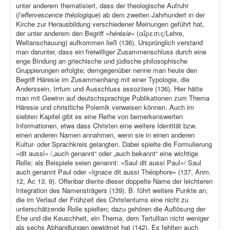
unter anderem thematisiert, dass der theologische Aufruhr
(
l’effervescence théologique
) ab dem zweiten Jahrhundert in der
Kirche zur Herausbildung verschiedener Meinungen geführt hat,
der unter anderem den Begriff «
hérésie
» (αἵρεσις/Lehre,
Weltanschauung) aufkommen ließ (136). Ursprünglich verstand
man darunter, dass ein freiwilliger Zusammenschluss durch eine
enge Bindung an griechische und jüdische philosophische
Gruppierungen erfolgte; demgegenüber nenne man heute den
Begriff Häresie im Zusammenhang mit einer Typologie, die
Anderssein, Irrtum und Ausschluss assoziiere (136). Hier hätte
man mit Gewinn auf deutschsprachige Publikationen zum Thema
Häresie und christliche Polemik verweisen können. Auch im
siebten Kapitel gibt es eine Reihe von bemerkenswerten
Informationen, etwa dass Christen eine weitere Identität bzw.
einen anderen Namen annahmen, wenn sie in einen anderen
Kultur- oder Sprachkreis gelangten. Dabei spielte die Formulierung
«dit aussi» /„auch genannt“ oder „auch bekannt“ eine wichtige
Rolle; als Beispiele seien genannt: «Saul dit aussi Paul»/ Saul
auch genannt Paul oder «Ignace dit aussi Théophore» (137, Anm.
12, Ac 13, 9). Offenbar diente dieser doppelte Name der leichteren
Integration des Namensträgers (139). B. führt weitere Punkte an,
die im Verlauf der Frühzeit des Christentums eine nicht zu
unterschätzende Rolle spielten; dazu gehören die Auflösung der
Ehe und die Keuschheit, ein Thema, dem Tertullian nicht weniger
als sechs Abhandlungen gewidmet hat (142). Es fehlten auch