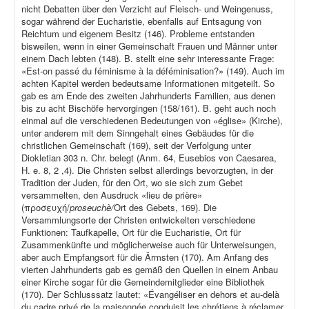
nicht Debatten über den Verzicht auf Fleisch- und Weingenuss,
sogar während der Eucharistie, ebenfalls auf Entsagung von
Reichtum und eigenem Besitz (146). Probleme entstanden
bisweilen, wenn in einer Gemeinschaft Frauen und Männer unter
einem Dach lebten (148). B. stellt eine sehr interessante Frage:
«Est-on passé du féminisme à la déféminisation?» (149). Auch im
achten Kapitel werden bedeutsame Informationen mitgeteilt. So
gab es am Ende des zweiten Jahrhunderts Familien, aus denen
bis zu acht Bischöfe hervorgingen (158/161). B. geht auch noch
einmal auf die verschiedenen Bedeutungen von «église» (Kirche),
unter anderem mit dem Sinngehalt eines Gebäudes für die
christlichen Gemeinschaft (169), seit der Verfolgung unter
Diokletian 303 n. Chr. belegt (Anm. 64, Eusebios von Caesarea,
H. e. 8, 2 ,4). Die Christen selbst allerdings bevorzugten, in der
Tradition der Juden, für den Ort, wo sie sich zum Gebet
versammelten, den Ausdruck «lieu de prière»
(προσευχή/
proseuchè/
Ort des Gebets, 169). Die
Versammlungsorte der Christen entwickelten verschiedene
Funktionen: Taufkapelle, Ort für die Eucharistie, Ort für
Zusammenkünfte und möglicherweise auch für Unterweisungen,
aber auch Empfangsort für die Ärmsten (170). Am Anfang des
vierten Jahrhunderts gab es gemäß den Quellen in einem Anbau
einer Kirche sogar für die Gemeindemitglieder eine Bibliothek
(170). Der Schlusssatz lautet: «Évangéliser en dehors et au-delà
du cadre privé de la maisonnée conduisit les chrétiens à réclamer