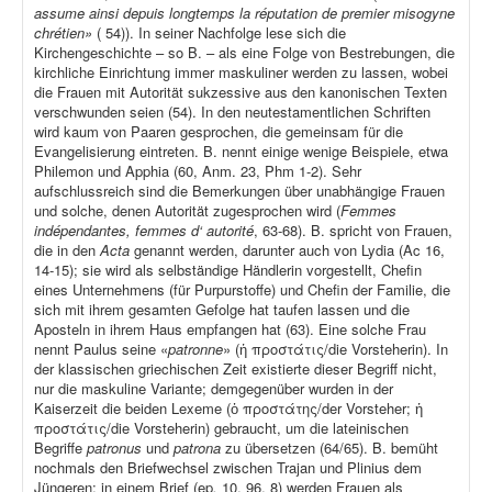
assume ainsi depuis longtemps la réputation de premier misogyne
chrétien»
( 54)). In seiner Nachfolge lese sich die
Kirchengeschichte – so B. – als eine Folge von Bestrebungen, die
kirchliche Einrichtung immer maskuliner werden zu lassen, wobei
die Frauen mit Autorität sukzessive aus den kanonischen Texten
verschwunden seien (54). In den neutestamentlichen Schriften
wird kaum von Paaren gesprochen, die gemeinsam für die
Evangelisierung eintreten. B. nennt einige wenige Beispiele, etwa
Philemon und Apphia (60, Anm. 23, Phm 1-2). Sehr
aufschlussreich sind die Bemerkungen über unabhängige Frauen
und solche, denen Autorität zugesprochen wird (
Femmes
indépendantes, femmes d‘ autorité
, 63-68). B. spricht von Frauen,
die in den
Acta
genannt werden, darunter auch von Lydia (Ac 16,
14-15); sie wird als selbständige Händlerin vorgestellt, Chefin
eines Unternehmens (für Purpurstoffe) und Chefin der Familie, die
sich mit ihrem gesamten Gefolge hat taufen lassen und die
Aposteln in ihrem Haus empfangen hat (63). Eine solche Frau
nennt Paulus seine «
patronne
» (ἡ προστάτις/die Vorsteherin). In
der klassischen griechischen Zeit existierte dieser Begriff nicht,
nur die maskuline Variante; demgegenüber wurden in der
Kaiserzeit die beiden Lexeme (ὁ προστάτης/der Vorsteher; ἡ
προστάτις/die Vorsteherin) gebraucht, um die lateinischen
Begriffe
patronus
und
patrona
zu übersetzen (64/65). B. bemüht
nochmals den Briefwechsel zwischen Trajan und Plinius dem
Jüngeren; in einem Brief (ep
.
10, 96, 8) werden Frauen als