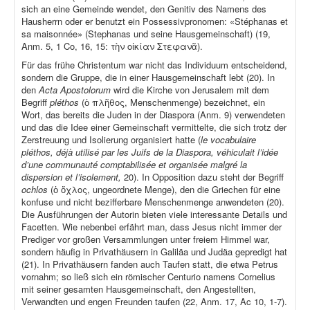
sich an eine Gemeinde wendet, den Genitiv des Namens des
Hausherrn oder er benutzt ein Possessivpronomen: «Stéphanas et
sa maisonnée» (Stephanas und seine Hausgemeinschaft) (19,
Anm. 5, 1 Co, 16, 15: τὴν οἰκίαν Στεφανᾶ).
Für das frühe Christentum war nicht das Individuum entscheidend,
sondern die Gruppe, die in einer Hausgemeinschaft lebt (20). In
den
Acta Apostolorum
wird die Kirche von Jerusalem mit dem
Begriff
pléthos
(ὁ πλῆθος, Menschenmenge) bezeichnet, ein
Wort, das bereits die Juden in der Diaspora (Anm. 9) verwendeten
und das die Idee einer Gemeinschaft vermittelte, die sich trotz der
Zerstreuung und Isolierung organisiert hatte (
le vocabulaire
pléthos, déjà utilisé par les Juifs de la Diaspora, véhiculait l’idée
d’une communauté comptabilisée et organisée malgré la
dispersion et l’isolement,
20). In Opposition dazu steht der Begriff
ochlos
(ὁ ὄχλος, ungeordnete Menge), den die Griechen für eine
konfuse und nicht bezifferbare Menschenmenge anwendeten (20).
Die Ausführungen der Autorin bieten viele interessante Details und
Facetten. Wie nebenbei erfährt man, dass Jesus nicht immer der
Prediger vor großen Versammlungen unter freiem Himmel war,
sondern häufig in Privathäusern in Galiläa und Judäa gepredigt hat
(21). In Privathäusern fanden auch Taufen statt, die etwa Petrus
vornahm; so ließ sich ein römischer Centurio namens Cornelius
mit seiner gesamten Hausgemeinschaft, den Angestellten,
Verwandten und engen Freunden taufen (22, Anm. 17, Ac 10, 1-7).