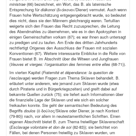
ministrae
(66) bezeichnet, ein Wort, das B. als lateinische
Entsprechung für
diákonoi
(διάκονοι/Diener) vermutet. Auch wenn
Frauen hohe Wertschätzung entgegengebracht wurde, so bedeutet
dies nicht, dass sie den Männern gleichrangig waren. Tertullian
weigerte sich den Frauen das Recht zuzusprechen, die Leitung
des Abendmahles zu übernehmen, wie es in den Apokryphen in
einigen Gemeinschaften vorkam (67); es war ihnen auch untersagt
zu predigen und zu taufen. Am Ende des dritten Jahrhunderts
rechtfertigt Origenes den Ausschluss der Frauen mit sozialen
Konventionen (67). Weitere interessante Einblicke in die Rolle von
Frauen bietet B. im Abschnitt über die Witwen und Jungfrauen
(
Veuves et vierges: l’organisation des femmes entre elles
(68-71)).
Im vierten Kapitel (
Fraternité et dépendance: la question de
l’esclavage
) werden Fragen zum Thema Sklaven behandelt. B.
erläutert unter anderem, wie jemand zum Sklaven wurde (etwa
durch Piraterie und in Bürgerkriegszeiten) und greift dabei auf
bekannte Quellen zurück (75); sie liefert auch Informationen über
die finanzielle Lage der Sklaven und wie sich ein solcher
freikaufen konnte. Sie geht der semantischen Bedeutung des
Begriffs
doulos
(ὁ δούλος/Sklave oder Diener, je nach Kontext
(79-80)) nach, vor allem in neutestamentlichen Schriften. Einen
eigenen Abschnitt bietet B. zum Thema freiwilliger Sklavenschaft
(
Esclavage volontaire et don de soi
(82-83)); sie berichtet von
Fällen, bei denen Personen freiwillig zu Sklaven wurden, um