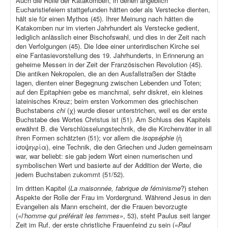
Auch die Rolle der Katakomben, in denen angeblich
Eucharistiefeiern stattgefunden hätten oder als Verstecke dienten,
hält sie für einen Mythos (45). Ihrer Meinung nach hätten die
Katakomben nur im vierten Jahrhundert als Verstecke gedient,
lediglich anlässlich einer Bischofswahl, und dies in der Zeit nach
den Verfolgungen (45). Die Idee einer unterirdischen Kirche sei
eine Fantasievorstellung des 19. Jahrhunderts, in Erinnerung an
geheime Messen in der Zeit der Französischen Revolution (45).
Die antiken Nekropolen, die an den Ausfallstraßen der Städte
lagen, dienten einer Begegnung zwischen Lebenden und Toten;
auf den Epitaphien gebe es manchmal, sehr diskret, ein kleines
lateinisches Kreuz; beim ersten Vorkommen des griechischen
Buchstabens
chi
(χ) wurde dieser unterstrichen, weil es der erste
Buchstabe des Wortes Christus ist (51). Am Schluss des Kapitels
erwähnt B. die Verschlüsselungstechnik, die die Kirchenväter in all
ihren Formen schätzten (51); vor allem die
isopséphie
(ἡ
ἰσοψηφία), eine Technik, die den Griechen und Juden gemeinsam
war, war beliebt: sie gab jedem Wort einen numerischen und
symbolischen Wert und basierte auf der Addition der Werte, die
jedem Buchstaben zukommt (51/52).
Im dritten Kapitel (
La maisonnée, fabrique de féminisme
?) stehen
Aspekte der Rolle der Frau im Vordergrund. Während Jesus in den
Evangelien als Mann erscheint, der die Frauen bevorzugte
(«
l’homme qui préférait les femmes»
, 53), steht Paulus seit langer
Zeit im Ruf, der erste christliche Frauenfeind zu sein («
Paul