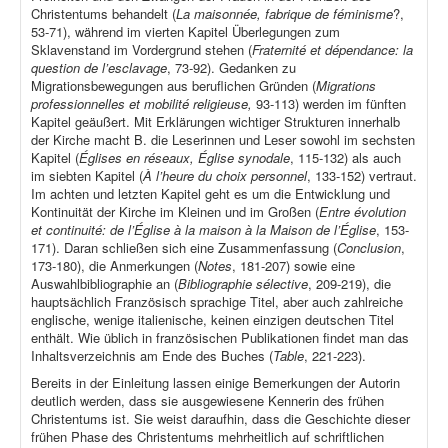
Christentums behandelt (
La maisonnée, fabrique de féminisme
?,
53-71), während im vierten Kapitel Überlegungen zum
Sklavenstand im Vordergrund stehen (
Fraternité et dépendance: la
question de l’esclavage
, 73-92). Gedanken zu
Migrationsbewegungen aus beruflichen Gründen (
Migrations
professionnelles et mobilité religieuse,
93-113) werden im fünften
Kapitel geäußert. Mit Erklärungen wichtiger Strukturen innerhalb
der Kirche macht B. die Leserinnen und Leser sowohl im sechsten
Kapitel (
Églises en réseaux, Église synodale
, 115-132) als auch
im siebten Kapitel (
À l’heure du choix personnel
, 133-152) vertraut.
Im achten und letzten Kapitel geht es um die Entwicklung und
Kontinuität der Kirche im Kleinen und im Großen (
Entre évolution
et continuité: de l’Église à la maison à la Maison de l’Église
, 153-
171). Daran schließen sich eine Zusammenfassung (
Conclusion
,
173-180), die Anmerkungen (
Notes
, 181-207) sowie eine
Auswahlbibliographie an (
Bibliographie sélective
, 209-219), die
hauptsächlich Französisch sprachige Titel, aber auch zahlreiche
englische, wenige italienische, keinen einzigen deutschen Titel
enthält. Wie üblich in französischen Publikationen findet man das
Inhaltsverzeichnis am Ende des Buches (
Table
, 221-223).
Bereits in der Einleitung lassen einige Bemerkungen der Autorin
deutlich werden, dass sie ausgewiesene Kennerin des frühen
Christentums ist. Sie weist daraufhin, dass die Geschichte dieser
frühen Phase des Christentums mehrheitlich auf schriftlichen