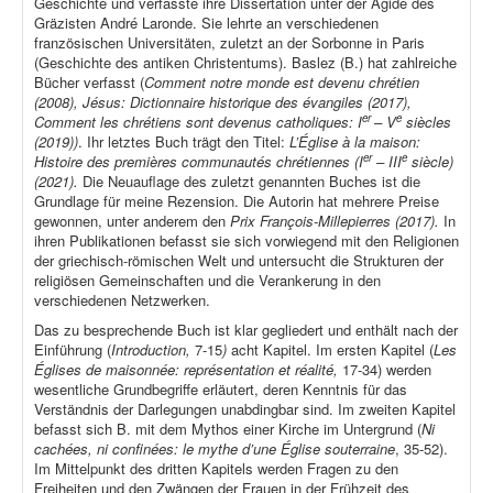
Geschichte und verfasste ihre Dissertation unter der Ägide des
Gräzisten André Laronde. Sie lehrte an verschiedenen
französischen Universitäten, zuletzt an der Sorbonne in Paris
(Geschichte des antiken Christentums). Baslez (B.) hat zahlreiche
Bücher verfasst (
Comment notre monde est devenu chrétien
(2008), Jésus: Dictionnaire historique des évangiles (2017),
er
e
Comment les chrétiens sont devenus catholiques: I
– V
siècles
(2019))
. Ihr letztes Buch trägt den Titel:
L’Église à la maison:
er
e
Histoire des premières communautés chrétiennes (I
– III
siècle)
(2021).
Die Neuauflage des zuletzt genannten Buches ist die
Grundlage für meine Rezension. Die Autorin hat mehrere Preise
gewonnen, unter anderem den
Prix François-Millepierres (2017).
In
ihren Publikationen befasst sie sich vorwiegend mit den Religionen
der griechisch-römischen Welt und untersucht die Strukturen der
religiösen Gemeinschaften und die Verankerung in den
verschiedenen Netzwerken.
Das zu besprechende Buch ist klar gegliedert und enthält nach der
Einführung (
Introduction,
7-15
)
acht Kapitel. Im ersten Kapitel (
Les
Églises de maisonnée: représentation et réalité,
17-34) werden
wesentliche Grundbegriffe erläutert, deren Kenntnis für das
Verständnis der Darlegungen unabdingbar sind. Im zweiten Kapitel
befasst sich B. mit dem Mythos einer Kirche im Untergrund (
Ni
cachées, ni confinées: le mythe d’une Église souterraine
, 35-52).
Im Mittelpunkt des dritten Kapitels werden Fragen zu den
Freiheiten und den Zwängen der Frauen in der Frühzeit des