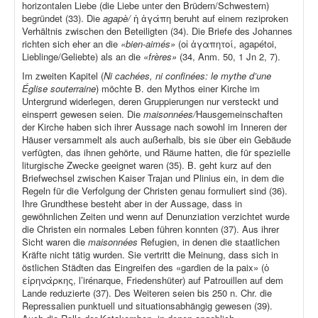
horizontalen Liebe (die Liebe unter den Brüdern/Schwestern)
begründet (33). Die
agapè/
ἡ ἀγάπη beruht auf einem reziproken
Verhältnis zwischen den Beteiligten (34). Die Briefe des Johannes
richten sich eher an die
«bien-aimés»
(οἱ ἀγαπητοί, agapétoi,
Lieblinge/Geliebte) als an die
«frères»
(34, Anm. 50, 1 Jn 2, 7).
Im zweiten Kapitel (
Ni cachées, ni confinées: le mythe d’une
Église souterraine
) möchte B. den Mythos einer Kirche im
Untergrund widerlegen, deren Gruppierungen nur versteckt und
einsperrt gewesen seien. Die
maisonnées/
Hausgemeinschaften
der Kirche haben sich ihrer Aussage nach sowohl im Inneren der
Häuser versammelt als auch außerhalb, bis sie über ein Gebäude
verfügten, das ihnen gehörte, und Räume hatten, die für spezielle
liturgische Zwecke geeignet waren (35). B. geht kurz auf den
Briefwechsel zwischen Kaiser Trajan und Plinius ein, in dem die
Regeln für die Verfolgung der Christen genau formuliert sind (36).
Ihre Grundthese besteht aber in der Aussage, dass in
gewöhnlichen Zeiten und wenn auf Denunziation verzichtet wurde
die Christen ein normales Leben führen konnten (37). Aus ihrer
Sicht waren die
maisonnées
Refugien, in denen die staatlichen
Kräfte nicht tätig wurden. Sie vertritt die Meinung, dass sich in
östlichen Städten das Eingreifen des «gardien de la paix» (ὁ
εἰρηνάρκης, l’irénarque, Friedenshüter) auf Patrouillen auf dem
Lande reduzierte (37). Des Weiteren seien bis 250 n. Chr. die
Repressalien punktuell und situationsabhängig gewesen (39).