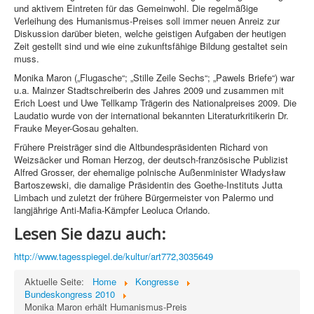
und aktivem Eintreten für das Gemeinwohl. Die regelmäßige
Verleihung des Humanismus-Preises soll immer neuen Anreiz zur
Diskussion darüber bieten, welche geistigen Aufgaben der heutigen
Zeit gestellt sind und wie eine zukunftsfähige Bildung gestaltet sein
muss.
Monika Maron („Flugasche“; „Stille Zeile Sechs“; „Pawels Briefe“) war
u.a. Mainzer Stadtschreiberin des Jahres 2009 und zusammen mit
Erich Loest und Uwe Tellkamp Trägerin des Nationalpreises 2009. Die
Laudatio wurde von der international bekannten Literaturkritikerin Dr.
Frauke Meyer-Gosau gehalten.
Frühere Preisträger sind die Altbundespräsidenten Richard von
Weizsäcker und Roman Herzog, der deutsch-französische Publizist
Alfred Grosser, der ehemalige polnische Außenminister Władysław
Bartoszewski, die damalige Präsidentin des Goethe-Instituts Jutta
Limbach und zuletzt der frühere Bürgermeister von Palermo und
langjährige Anti-Mafia-Kämpfer Leoluca Orlando.
Lesen Sie dazu auch:
http://www.tagesspiegel.de/kultur/art772,3035649
Aktuelle Seite:
Home
Kongresse
Bundeskongress 2010
Monika Maron erhält Humanismus-Preis