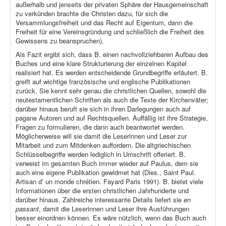
außerhalb und jenseits der privaten Sphäre der Hausgemeinschaft
zu verkünden brachte die Christen dazu, für sich die
Versammlungsfreiheit und das Recht auf Eigentum, dann die
Freiheit für eine Vereinsgründung und schließlich die Freiheit des
Gewissens zu beanspruchen).
Als Fazit ergibt sich, dass B. einen nachvollziehbaren Aufbau des
Buches und eine klare Strukturierung der einzelnen Kapitel
realisiert hat. Es werden entscheidende Grundbegriffe erläutert. B.
greift auf wichtige französische und englische Publikationen
zurück. Sie kennt sehr genau die christlichen Quellen, sowohl die
neutestamentlichen Schriften als auch die Texte der Kirchenväter;
darüber hinaus beruft sie sich in ihren Darlegungen auch auf
pagane Autoren und auf Rechtsquellen. Auffällig ist ihre Strategie,
Fragen zu formulieren, die dann auch beantwortet werden.
Möglicherweise will sie damit die Leserinnen und Leser zur
Mitarbeit und zum Mitdenken auffordern. Die altgriechischen
Schlüsselbegriffe werden lediglich in Umschrift offeriert. B.
verweist im gesamten Buch immer wieder auf Paulus, dem sie
auch eine eigene Publikation gewidmet hat (Dies., Saint Paul.
Artisan d’ un monde chrétien. Fayard Paris 1991). B. bietet viele
Informationen über die ersten christlichen Jahrhunderte und
darüber hinaus. Zahlreiche interessante Details liefert sie
en
passant
, damit die Leserinnen und Leser ihre Ausführungen
besser einordnen können. Es wäre nützlich, wenn das Buch auch