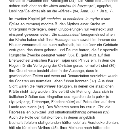
Verhältnis zwischen den Beteiligten (34). Die Briefe des Johannes
richten sich eher an die
«bien-aimés»
(οἱ ἀγαπητοί, agapétoi,
Lieblinge/Geliebte) als an die
«frères»
(34, Anm. 50, 1 Jn 2, 7).
Im zweiten Kapitel (
Ni cachées, ni confinées: le mythe d’une
Église souterraine
) möchte B. den Mythos einer Kirche im
Untergrund widerlegen, deren Gruppierungen nur versteckt und
einsperrt gewesen seien. Die
maisonnées/
Hausgemeinschaften
der Kirche haben sich ihrer Aussage nach sowohl im Inneren der
Häuser versammelt als auch außerhalb, bis sie über ein Gebäude
verfügten, das ihnen gehörte, und Räume hatten, die für spezielle
liturgische Zwecke geeignet waren (35). B. geht kurz auf den
Briefwechsel zwischen Kaiser Trajan und Plinius ein, in dem die
Regeln für die Verfolgung der Christen genau formuliert sind (36).
Ihre Grundthese besteht aber in der Aussage, dass in
gewöhnlichen Zeiten und wenn auf Denunziation verzichtet wurde
die Christen ein normales Leben führen konnten (37). Aus ihrer
Sicht waren die
maisonnées
Refugien, in denen die staatlichen
Kräfte nicht tätig wurden. Sie vertritt die Meinung, dass sich in
östlichen Städten das Eingreifen des «gardien de la paix» (ὁ
εἰρηνάρκης, l’irénarque, Friedenshüter) auf Patrouillen auf dem
Lande reduzierte (37). Des Weiteren seien bis 250 n. Chr. die
Repressalien punktuell und situationsabhängig gewesen (39).
Auch die Rolle der Katakomben, in denen angeblich
Eucharistiefeiern stattgefunden hätten oder als Verstecke dienten,
hält sie für einen Mythos (45). Ihrer Meinung nach hätten die