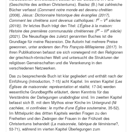
(Geschichte des antiken Christentums). Baslez (B.) hat zahlreiche
Bücher verfasst (
Comment notre monde est devenu chrétien
(2008), Jésus: Dictionnaire historique des évangiles (2017),
er
e
Comment les chrétiens sont devenus catholiques: I
– V
siècles
(2019))
. Ihr letztes Buch trägt den Titel:
L’Église à la maison:
er
e
Histoire des premières communautés chrétiennes (I
– III
siècle)
(2021).
Die Neuauflage des zuletzt genannten Buches ist die
Grundlage für meine Rezension. Die Autorin hat mehrere Preise
gewonnen, unter anderem den
Prix François-Millepierres (2017).
In
ihren Publikationen befasst sie sich vorwiegend mit den Religionen
der griechisch-römischen Welt und untersucht die Strukturen der
religiösen Gemeinschaften und die Verankerung in den
verschiedenen Netzwerken.
Das zu besprechende Buch ist klar gegliedert und enthält nach der
Einführung (
Introduction,
7-15
)
acht Kapitel. Im ersten Kapitel (
Les
Églises de maisonnée: représentation et réalité,
17-34) werden
wesentliche Grundbegriffe erläutert, deren Kenntnis für das
Verständnis der Darlegungen unabdingbar sind. Im zweiten Kapitel
befasst sich B. mit dem Mythos einer Kirche im Untergrund (
Ni
cachées, ni confinées: le mythe d’une Église souterraine
, 35-52).
Im Mittelpunkt des dritten Kapitels werden Fragen zu den
Freiheiten und den Zwängen der Frauen in der Frühzeit des
Christentums behandelt (
La maisonnée, fabrique de féminisme
?,
53-71), während im vierten Kapitel Überlegungen zum