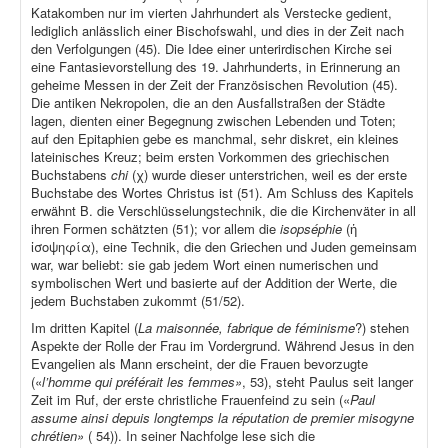
Katakomben nur im vierten Jahrhundert als Verstecke gedient,
lediglich anlässlich einer Bischofswahl, und dies in der Zeit nach
den Verfolgungen (45). Die Idee einer unterirdischen Kirche sei
eine Fantasievorstellung des 19. Jahrhunderts, in Erinnerung an
geheime Messen in der Zeit der Französischen Revolution (45).
Die antiken Nekropolen, die an den Ausfallstraßen der Städte
lagen, dienten einer Begegnung zwischen Lebenden und Toten;
auf den Epitaphien gebe es manchmal, sehr diskret, ein kleines
lateinisches Kreuz; beim ersten Vorkommen des griechischen
Buchstabens
chi
(χ) wurde dieser unterstrichen, weil es der erste
Buchstabe des Wortes Christus ist (51). Am Schluss des Kapitels
erwähnt B. die Verschlüsselungstechnik, die die Kirchenväter in all
ihren Formen schätzten (51); vor allem die
isopséphie
(ἡ
ἰσοψηφία), eine Technik, die den Griechen und Juden gemeinsam
war, war beliebt: sie gab jedem Wort einen numerischen und
symbolischen Wert und basierte auf der Addition der Werte, die
jedem Buchstaben zukommt (51/52).
Im dritten Kapitel (
La maisonnée, fabrique de féminisme
?) stehen
Aspekte der Rolle der Frau im Vordergrund. Während Jesus in den
Evangelien als Mann erscheint, der die Frauen bevorzugte
(«
l’homme qui préférait les femmes»
, 53), steht Paulus seit langer
Zeit im Ruf, der erste christliche Frauenfeind zu sein («
Paul
assume ainsi depuis longtemps la réputation de premier misogyne
chrétien»
( 54)). In seiner Nachfolge lese sich die