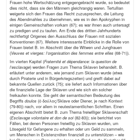
Frauen hohe Wertschätzung entgegengebracht wurde, so bedeutet
dies nicht, dass sie den Männern gleichrangig waren. Tertullian
weigerte sich den Frauen das Recht zuzusprechen, die Leitung
des Abendmahles zu übernehmen, wie es in den Apokryphen in
einigen Gemeinschaften vorkam (67); es war ihnen auch untersagt
zu predigen und zu taufen. Am Ende des dritten Jahrhunderts
rechtfertigt Origenes den Ausschluss der Frauen mit sozialen
Konventionen (67). Weitere interessante Einblicke in die Rolle von
Frauen bietet B. im Abschnitt über die Witwen und Jungfrauen
(
Veuves et vierges: l’organisation des femmes entre elles
(68-71)).
Im vierten Kapitel (
Fraternité et dépendance: la question de
l’esclavage
) werden Fragen zum Thema Sklaven behandelt. B.
erläutert unter anderem, wie jemand zum Sklaven wurde (etwa
durch Piraterie und in Bürgerkriegszeiten) und greift dabei auf
bekannte Quellen zurück (75); sie liefert auch Informationen über
die finanzielle Lage der Sklaven und wie sich ein solcher
freikaufen konnte. Sie geht der semantischen Bedeutung des
Begriffs
doulos
(ὁ δούλος/Sklave oder Diener, je nach Kontext
(79-80)) nach, vor allem in neutestamentlichen Schriften. Einen
eigenen Abschnitt bietet B. zum Thema freiwilliger Sklavenschaft
(
Esclavage volontaire et don de soi
(82-83)); sie berichtet von
Fällen, bei denen Personen freiwillig zu Sklaven wurden, um
Lösegeld für Gefangene zu erhalten oder um Geld zu sammeln,
um Menschen in Existenznöten finanziell zu unterstützen – wie