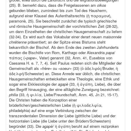
(25). B. bemerkt dazu, dass die Freigelassenen am
oikos
gebunden blieben, zumindest bis zum Tod des Hausherrn,
aufgrund einer Klausel des Aufenthaltsrechts (ἡ παραμονή,
paramonè
,
25). Sie beschreibt zunächst die typisch griechische
und römische Hausgemeinschaft der vorchristlichen Zeit (28-32),
um dann Einzelheiten der christlichen Hausgemeinschaft zu liefern
(32-34). Es wird auch das Vokabular einer derart neuen
maisonnée
chrétienne
präsentiert; an der Spitze eines Bistums steht
bekanntlich der Bischof. Ab dem Ende des zweiten Jahrhunderts
wurden die Bischöfe von Rom, Karthago oder Alexandria
papa
/
πάπας (
«pape»
, Vater) genannt (32, Anm. 41, Eusebios von
Caesarea H
.
e
.
7, 7, 4). Seit Paulus redeten sich die Mitglieder der
Gemeinschaft als
«frère»
ou
«soeur»
(33) (ὁ ἀδελφός/Bruder, ἡ
ἀδελφή/Schwester) an. Diese Anrede war üblich, die christlichen
Hausgemeinschaften entwickelten eine Theologie, eine Ethik und
sogar eine Ekklesiologie der
agapè
(33, ἡ ἀγάπη, Liebe), die über
den Begriff hinausging, der eine alltägliche Zuneigung bezeichnet:
philia
(33, ἡ φιλία, Liebe/Freundschaft, Anm. 45, Jn 21, 15-17).
Die Christen haben die Konzeption einer
brüderlichen/geschwisterlichen Liebe (ἡ φιλαδελφία
,
philadelphia) auf eine enge Verbindung zwischen der
transzendentalen Dimension der Liebe (göttliche Liebe) und der
horizontalen Liebe (die Liebe unter den Brüdern/Schwestern)
begründet (33). Die
agapè/
ἡ ἀγάπη beruht auf einem reziproken