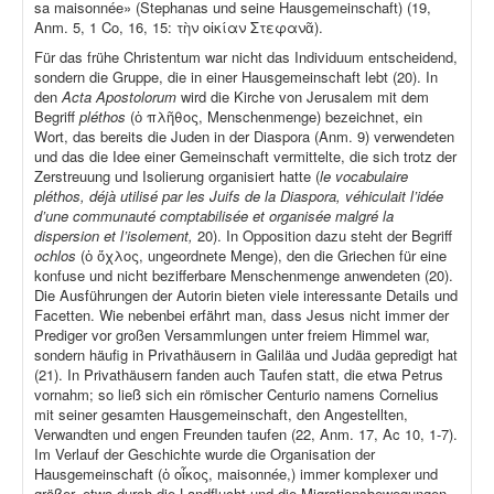
sa maisonnée» (Stephanas und seine Hausgemeinschaft) (19,
Anm. 5, 1 Co, 16, 15: τὴν οἰκίαν Στεφανᾶ).
Für das frühe Christentum war nicht das Individuum entscheidend,
sondern die Gruppe, die in einer Hausgemeinschaft lebt (20). In
den
Acta Apostolorum
wird die Kirche von Jerusalem mit dem
Begriff
pléthos
(ὁ πλῆθος, Menschenmenge) bezeichnet, ein
Wort, das bereits die Juden in der Diaspora (Anm. 9) verwendeten
und das die Idee einer Gemeinschaft vermittelte, die sich trotz der
Zerstreuung und Isolierung organisiert hatte (
le vocabulaire
pléthos, déjà utilisé par les Juifs de la Diaspora, véhiculait l’idée
d’une communauté comptabilisée et organisée malgré la
dispersion et l’isolement,
20). In Opposition dazu steht der Begriff
ochlos
(ὁ ὄχλος, ungeordnete Menge), den die Griechen für eine
konfuse und nicht bezifferbare Menschenmenge anwendeten (20).
Die Ausführungen der Autorin bieten viele interessante Details und
Facetten. Wie nebenbei erfährt man, dass Jesus nicht immer der
Prediger vor großen Versammlungen unter freiem Himmel war,
sondern häufig in Privathäusern in Galiläa und Judäa gepredigt hat
(21). In Privathäusern fanden auch Taufen statt, die etwa Petrus
vornahm; so ließ sich ein römischer Centurio namens Cornelius
mit seiner gesamten Hausgemeinschaft, den Angestellten,
Verwandten und engen Freunden taufen (22, Anm. 17, Ac 10, 1-7).
Im Verlauf der Geschichte wurde die Organisation der
Hausgemeinschaft (ὁ οἶκος, maisonnée,) immer komplexer und
größer, etwa durch die Landflucht und die Migrationsbewegungen