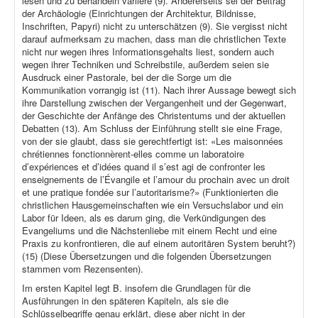
lesen und zu behandeln variiere (9). Andererseits sei der Beitrag
der Archäologie (Einrichtungen der Architektur, Bildnisse,
Inschriften, Papyri) nicht zu unterschätzen (9). Sie vergisst nicht
darauf aufmerksam zu machen, dass man die christlichen Texte
nicht nur wegen ihres Informationsgehalts liest, sondern auch
wegen ihrer Techniken und Schreibstile, außerdem seien sie
Ausdruck einer Pastorale, bei der die Sorge um die
Kommunikation vorrangig ist (11). Nach ihrer Aussage bewegt sich
ihre Darstellung zwischen der Vergangenheit und der Gegenwart,
der Geschichte der Anfänge des Christentums und der aktuellen
Debatten (13). Am Schluss der Einführung stellt sie eine Frage,
von der sie glaubt, dass sie gerechtfertigt ist: «Les maisonnées
chrétiennes fonctionnèrent-elles comme un laboratoire
d’expériences et d’idées quand il s’est agi de confronter les
enseignements de l’Évangile et l’amour du prochain avec un droit
et une pratique fondée sur l’autoritarisme?» (Funktionierten die
christlichen Hausgemeinschaften wie ein Versuchslabor und ein
Labor für Ideen, als es darum ging, die Verkündigungen des
Evangeliums und die Nächstenliebe mit einem Recht und eine
Praxis zu konfrontieren, die auf einem autoritären System beruht?)
(15) (Diese Übersetzungen und die folgenden Übersetzungen
stammen vom Rezensenten).
Im ersten Kapitel legt B. insofern die Grundlagen für die
Ausführungen in den späteren Kapiteln, als sie die
Schlüsselbegriffe genau erklärt, diese aber nicht in der