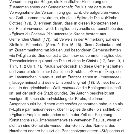
Versammlung der Bürger, die konstitutive Einrichtung des
Zusammenlebens der Gemeinschaft; Paulus hat daraus die
Vorwegnahme der Versammlung gemacht, die aufgerufen wurde,
vor Gott zusammenzutreten, als die l’«Église de Dieu» (Kirche
Gottes) (17)). B. erinnert daran, dass in diesen Kontexten stets
der Plural verwendet wird: L’«Église universelle est constituée des
«Églises du Christ»» (die universelle Kirche besteht aus
Gemeinden Christi (17)), mit Verweis in der Anmerkung auf eine
Stelle im Römerbrief (Anm. 2, Rm 16, 16). Dieser Gedanke steht
im Zusammenhang mit lokalen und besonderen Gemeinschaften
wie l‘«Église de Dieu qui est à Corinthe» ou comme l‘«Église des
Thessaloniciens qui sont en Dieu et dans le Christ» (17, Anm. 3, 1
Th 1, 1; 2 Co 1, 1). Paulus wendet sich an diese Gemeinschaften
und verortet sie in einer häuslichen Struktur, l’
oikos
(ὁ οἶκος)
,
der
im Lateinischen in
domus
und im Französischen in «
maisonnée
»
(Hausgemeinschaft) seine Entsprechung hat (18). B. hebt hervor,
dass in der griechischen Welt
maisonnée
die Basisgemeinschaft
ist, auf der sich die Stadt gründet. Die Autorin beschreibt mit
wenigen Strichen die Entwicklung der Kirche, die ihren
Ausgangspunkt bei diesen
maisonnées
genommen habe, also als
l’«Église par maisonnées», über l’«Église de cité» bis schließlich l‘
«Église d‘Empire» entstanden sei, in der Zeit der Regierung
Konstantins (18). Interessanterweise verwendet Paulus, wenn er
sich an eine Gemeinde wendet, den Genitiv des Namens des
Hausherrn oder er benutzt ein Possessivpronomen: «Stéphanas et