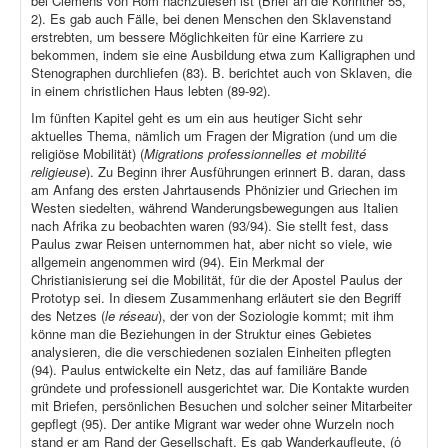
bei Clemens von Rom nachzulesen ist (Brief an die Korinther 55,
2). Es gab auch Fälle, bei denen Menschen den Sklavenstand
erstrebten, um bessere Möglichkeiten für eine Karriere zu
bekommen, indem sie eine Ausbildung etwa zum Kalligraphen und
Stenographen durchliefen (83). B. berichtet auch von Sklaven, die
in einem christlichen Haus lebten (89-92).
Im fünften Kapitel geht es um ein aus heutiger Sicht sehr
aktuelles Thema, nämlich um Fragen der Migration (und um die
religiöse Mobilität) (
Migrations professionnelles et mobilité
religieuse
). Zu Beginn ihrer Ausführungen erinnert B. daran, dass
am Anfang des ersten Jahrtausends Phönizier und Griechen im
Westen siedelten, während Wanderungsbewegungen aus Italien
nach Afrika zu beobachten waren (93/94). Sie stellt fest, dass
Paulus zwar Reisen unternommen hat, aber nicht so viele, wie
allgemein angenommen wird (94). Ein Merkmal der
Christianisierung sei die Mobilität, für die der Apostel Paulus der
Prototyp sei. In diesem Zusammenhang erläutert sie den Begriff
des Netzes (
le réseau
), der von der Soziologie kommt; mit ihm
könne man die Beziehungen in der Struktur eines Gebietes
analysieren, die die verschiedenen sozialen Einheiten pflegten
(94). Paulus entwickelte ein Netz, das auf familiäre Bande
gründete und professionell ausgerichtet war. Die Kontakte wurden
mit Briefen, persönlichen Besuchen und solcher seiner Mitarbeiter
gepflegt (95). Der antike Migrant war weder ohne Wurzeln noch
stand er am Rand der Gesellschaft. Es gab Wanderkaufleute, (ὁ