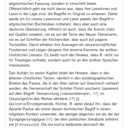
altgriechischen Fassung, sondern in Umschrift bietet.
Offensichtlich geht sie nicht davon aus, dass ihre Leserinnen und
Leser in der Lage sind, die Begriffe im Original zu erfassen. Daher
werde ich für unsere Leserinnen und Leser jeweils den Begriff in
altgriechischen Buchstaben mitliefern, dazu aber auch eine
deutsche Übersetzung. Hilfreich ist auch, dass die Autorin stets
auf Quellen verweist, sei es auf die Texte des Neuen Testaments,
sei es auf Schriften der Kirchenväter, aber auch auf pagane
Textstellen. Damit erhalten ihre Aussagen ein wissenschaftliches
Fundament und zeigen übrigens ihre enorme Kenntnis der antiken
christlichen Literatur. Es bleibt noch der Hinweis, dass B. nicht nur
für Theologen schreibt, sondern auch für an den antiken Sprachen
Interessierte.
Den Auftakt im ersten Kapitel bildet der Hinweis, dass in den
ältesten christlichen Texten, nämlich in den autobiographischen
Briefen des Paulus, die in den 50er Jahren auf Griechisch verfasst
wurden, die Gemeinschaft der Schüler Christi erscheint, basierend
auf dem Begriff: Versammlung (
«rassemblement»
, 17), im
Ursprungssinn des Wortes
ekklesia
(17) (ἡ
ἐκκλησία/Einzelgemeinde, Kirche). B. weist darauf hin, dass der
Apostel Paulus als erster diesen technischen Begriff in einem
religiösen Kontext verwendet, der weniger allgemein sei als der der
Synagoge/
synagogue
(17), der dem politischen Vokabular entlehnt
sei (ἡ συναγωγή). Die ἐκκλησία bedeutete demnach die