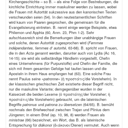
Kirchengeschichte – so B. – als eine Folge von Bestrebungen, die
kirchliche Einrichtung immer maskuliner werden zu lassen, wobei
die Frauen mit Autorität sukzessive aus den kanonischen Texten
verschwunden seien (54). In den neutestamentlichen Schriften
wird kaum von Paaren gesprochen, die gemeinsam für die
Evangelisierung eintreten. B. nennt einige wenige Beispiele, etwa
Philemon und Apphia (60, Anm. 23, Phm 1-2). Sehr
aufschlussreich sind die Bemerkungen über unabhängige Frauen
und solche, denen Autorität zugesprochen wird (
Femmes
indépendantes, femmes d‘ autorité
, 63-68). B. spricht von Frauen,
die in den
Acta
genannt werden, darunter auch von Lydia (Ac 16,
14-15); sie wird als selbständige Händlerin vorgestellt, Chefin
eines Unternehmens (für Purpurstoffe) und Chefin der Familie, die
sich mit ihrem gesamten Gefolge hat taufen lassen und die
Aposteln in ihrem Haus empfangen hat (63). Eine solche Frau
nennt Paulus seine «
patronne
» (ἡ προστάτις/die Vorsteherin). In
der klassischen griechischen Zeit existierte dieser Begriff nicht,
nur die maskuline Variante; demgegenüber wurden in der
Kaiserzeit die beiden Lexeme (ὁ προστάτης/der Vorsteher; ἡ
προστάτις/die Vorsteherin) gebraucht, um die lateinischen
Begriffe
patronus
und
patrona
zu übersetzen (64/65). B. bemüht
nochmals den Briefwechsel zwischen Trajan und Plinius dem
Jüngeren; in einem Brief (ep
.
10, 96, 8) werden Frauen als
ministrae
(66) bezeichnet, ein Wort, das B. als lateinische
Entsprechung für
diákonoi
(διάκονοι/Diener) vermutet. Auch wenn