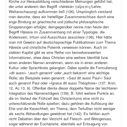
Kirche zur Herausbildung verschiedener Meinungen geführt hat,
der unter anderem den Begriff «
hérésie
» (αἵρεσις/Lehre,
Weltanschauung) aufkommen ließ (136). Ursprünglich verstand
man darunter, dass ein freiwilliger Zusammenschluss durch eine
enge Bindung an griechische und jüdische philosophische
Gruppierungen erfolgte; demgegenüber nenne man heute den
Begriff Häresie im Zusammenhang mit einer Typologie, die
Anderssein, Irrtum und Ausschluss assoziiere (136). Hier hätte
man mit Gewinn auf deutschsprachige Publikationen zum Thema
Häresie und christliche Polemik verweisen können. Auch im
siebten Kapitel gibt es eine Reihe von bemerkenswerten
Informationen, etwa dass Christen eine weitere Identität bzw.
einen anderen Namen annahmen, wenn sie in einen anderen
Kultur- oder Sprachkreis gelangten. Dabei spielte die Formulierung
«dit aussi» /„auch genannt“ oder „auch bekannt“ eine wichtige
Rolle; als Beispiele seien genannt: «Saul dit aussi Paul»/ Saul
auch genannt Paul oder «Ignace dit aussi Théophore» (137, Anm.
12, Ac 13, 9). Offenbar diente dieser doppelte Name der leichteren
Integration des Namensträgers (139). B. führt weitere Punkte an,
die im Verlauf der Frühzeit des Christentums eine nicht zu
unterschätzende Rolle spielten; dazu gehören die Auflösung der
Ehe und die Keuschheit, ein Thema, dem Tertullian nicht weniger
als sechs Abhandlungen gewidmet hat (142). Es fehlten auch
nicht Debatten über den Verzicht auf Fleisch- und Weingenuss,
sogar während der Eucharistie, ebenfalls auf Entsagung von