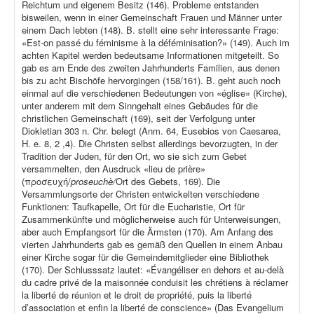
Reichtum und eigenem Besitz (146). Probleme entstanden
bisweilen, wenn in einer Gemeinschaft Frauen und Männer unter
einem Dach lebten (148). B. stellt eine sehr interessante Frage:
«Est-on passé du féminisme à la déféminisation?» (149). Auch im
achten Kapitel werden bedeutsame Informationen mitgeteilt. So
gab es am Ende des zweiten Jahrhunderts Familien, aus denen
bis zu acht Bischöfe hervorgingen (158/161). B. geht auch noch
einmal auf die verschiedenen Bedeutungen von «église» (Kirche),
unter anderem mit dem Sinngehalt eines Gebäudes für die
christlichen Gemeinschaft (169), seit der Verfolgung unter
Diokletian 303 n. Chr. belegt (Anm. 64, Eusebios von Caesarea,
H. e. 8, 2 ,4). Die Christen selbst allerdings bevorzugten, in der
Tradition der Juden, für den Ort, wo sie sich zum Gebet
versammelten, den Ausdruck «lieu de prière»
(προσευχή/
proseuchè/
Ort des Gebets, 169). Die
Versammlungsorte der Christen entwickelten verschiedene
Funktionen: Taufkapelle, Ort für die Eucharistie, Ort für
Zusammenkünfte und möglicherweise auch für Unterweisungen,
aber auch Empfangsort für die Ärmsten (170). Am Anfang des
vierten Jahrhunderts gab es gemäß den Quellen in einem Anbau
einer Kirche sogar für die Gemeindemitglieder eine Bibliothek
(170). Der Schlusssatz lautet: «Évangéliser en dehors et au-delà
du cadre privé de la maisonnée conduisit les chrétiens à réclamer
la liberté de réunion et le droit de propriété, puis la liberté
d’association et enfin la liberté de conscience» (Das Evangelium