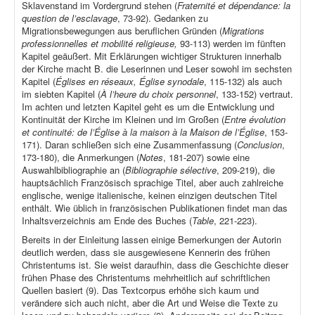
Sklavenstand im Vordergrund stehen (
Fraternité et dépendance: la
question de l’esclavage
, 73-92). Gedanken zu
Migrationsbewegungen aus beruflichen Gründen (
Migrations
professionnelles et mobilité religieuse,
93-113) werden im fünften
Kapitel geäußert. Mit Erklärungen wichtiger Strukturen innerhalb
der Kirche macht B. die Leserinnen und Leser sowohl im sechsten
Kapitel (
Églises en réseaux, Église synodale
, 115-132) als auch
im siebten Kapitel (
À l’heure du choix personnel
, 133-152) vertraut.
Im achten und letzten Kapitel geht es um die Entwicklung und
Kontinuität der Kirche im Kleinen und im Großen (
Entre évolution
et continuité: de l’Église à la maison à la Maison de l’Église
, 153-
171). Daran schließen sich eine Zusammenfassung (
Conclusion
,
173-180), die Anmerkungen (
Notes
, 181-207) sowie eine
Auswahlbibliographie an (
Bibliographie sélective
, 209-219), die
hauptsächlich Französisch sprachige Titel, aber auch zahlreiche
englische, wenige italienische, keinen einzigen deutschen Titel
enthält. Wie üblich in französischen Publikationen findet man das
Inhaltsverzeichnis am Ende des Buches (
Table
, 221-223).
Bereits in der Einleitung lassen einige Bemerkungen der Autorin
deutlich werden, dass sie ausgewiesene Kennerin des frühen
Christentums ist. Sie weist daraufhin, dass die Geschichte dieser
frühen Phase des Christentums mehrheitlich auf schriftlichen
Quellen basiert (9). Das Textcorpus erhöhe sich kaum und
verändere sich auch nicht, aber die Art und Weise die Texte zu