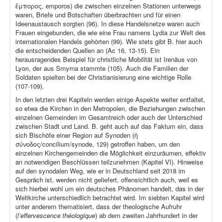
ἔμπορος, emporos) die zwischen einzelnen Stationen unterwegs
waren, Briefe und Botschaften überbrachten und für einen
Ideenaustausch sorgten (96). In diese Handelsnetze waren auch
Frauen eingebunden, die wie eine Frau namens Lydia zur Welt des
internationalen Handels gehörten (99). Wie stets gibt B. hier auch
die entscheidenden Quellen an (Ac 16, 13-15). Ein
herausragendes Beispiel für christliche Mobilität ist Irenäus von
Lyon, der aus Smyrna stammte (105). Auch die Familien der
Soldaten spielten bei der Christianisierung eine wichtige Rolle
(107-109).
In den letzten drei Kapiteln werden einige Aspekte weiter entfaltet,
so etwa die Kirchen in den Metropolen, die Beziehungen zwischen
einzelnen Gemeinden im Gesamtreich oder auch der Unterschied
zwischen Stadt und Land. B. geht auch auf das Faktum ein, dass
sich Bischöfe einer Region auf Synoden (ἡ
σύνοδος/concilium/synode, 129) getroffen haben, um den
einzelnen Kirchengemeinden die Möglichkeit einzuräumen, effektiv
an notwendigen Beschlüssen teilzunehmen (Kapitel VI). Hinweise
auf den synodalen Weg, wie er in Deutschland seit 2018 im
Gespräch ist, werden nicht geliefert, offensichtlich auch, weil es
sich hierbei wohl um ein deutsches Phänomen handelt, das in der
Weltkirche unterschiedlich betrachtet wird. Im siebten Kapitel wird
unter anderem thematisiert, dass der theologische Aufruhr
(
l’effervescence théologique
) ab dem zweiten Jahrhundert in der