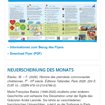
» Informationen zum Bezug des Flyers
» Download Flyer (PDF)
NEUERSCHEINUNG DES MONATS
Baslez, M. – F. (2026), Histoire des premières communautés
er
e
chrétiennes. I
- III
siècle. Éditions Tallandier, Paris 2026. 224 S.
EUR 10,- (ISBN 979-10-210-6766-0).
Marie-Françoise Baslez (1946-2022) studierte unter anderem
Geschichte und verfasste ihre Dissertation unter der Ägide des
Gräzisten André Laronde. Sie lehrte an verschiedenen
französischen Universitäten, zuletzt an der Sorbonne in Paris