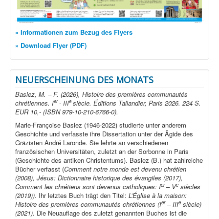
» Informationen zum Bezug des Flyers
» Download Flyer (PDF)
NEUERSCHEINUNG DES MONATS
Baslez, M. – F. (2026), Histoire des premières communautés
er
e
chrétiennes. I
- III
siècle. Éditions Tallandier, Paris 2026. 224 S.
EUR 10,- (ISBN 979-10-210-6766-0).
Marie-Françoise Baslez (1946-2022) studierte unter anderem
Geschichte und verfasste ihre Dissertation unter der Ägide des
Gräzisten André Laronde. Sie lehrte an verschiedenen
französischen Universitäten, zuletzt an der Sorbonne in Paris
(Geschichte des antiken Christentums). Baslez (B.) hat zahlreiche
Bücher verfasst (
Comment notre monde est devenu chrétien
(2008), Jésus: Dictionnaire historique des évangiles (2017),
er
e
Comment les chrétiens sont devenus catholiques: I
– V
siècles
(2019))
. Ihr letztes Buch trägt den Titel:
L’Église à la maison:
er
e
Histoire des premières communautés chrétiennes (I
– III
siècle)
(2021).
Die Neuauflage des zuletzt genannten Buches ist die