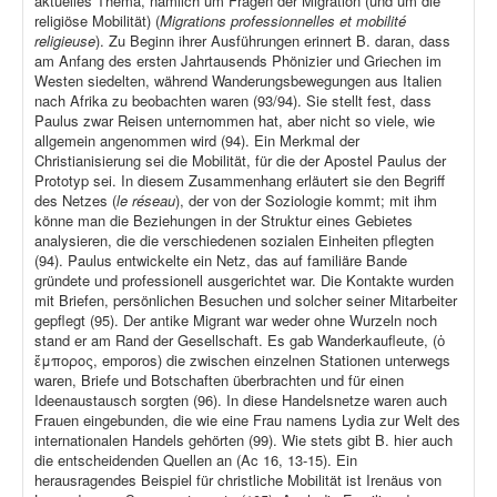
aktuelles Thema, nämlich um Fragen der Migration (und um die
religiöse Mobilität) (
Migrations professionnelles et mobilité
religieuse
). Zu Beginn ihrer Ausführungen erinnert B. daran, dass
am Anfang des ersten Jahrtausends Phönizier und Griechen im
Westen siedelten, während Wanderungsbewegungen aus Italien
nach Afrika zu beobachten waren (93/94). Sie stellt fest, dass
Paulus zwar Reisen unternommen hat, aber nicht so viele, wie
allgemein angenommen wird (94). Ein Merkmal der
Christianisierung sei die Mobilität, für die der Apostel Paulus der
Prototyp sei. In diesem Zusammenhang erläutert sie den Begriff
des Netzes (
le réseau
), der von der Soziologie kommt; mit ihm
könne man die Beziehungen in der Struktur eines Gebietes
analysieren, die die verschiedenen sozialen Einheiten pflegten
(94). Paulus entwickelte ein Netz, das auf familiäre Bande
gründete und professionell ausgerichtet war. Die Kontakte wurden
mit Briefen, persönlichen Besuchen und solcher seiner Mitarbeiter
gepflegt (95). Der antike Migrant war weder ohne Wurzeln noch
stand er am Rand der Gesellschaft. Es gab Wanderkaufleute, (ὁ
ἔμπορος, emporos) die zwischen einzelnen Stationen unterwegs
waren, Briefe und Botschaften überbrachten und für einen
Ideenaustausch sorgten (96). In diese Handelsnetze waren auch
Frauen eingebunden, die wie eine Frau namens Lydia zur Welt des
internationalen Handels gehörten (99). Wie stets gibt B. hier auch
die entscheidenden Quellen an (Ac 16, 13-15). Ein
herausragendes Beispiel für christliche Mobilität ist Irenäus von