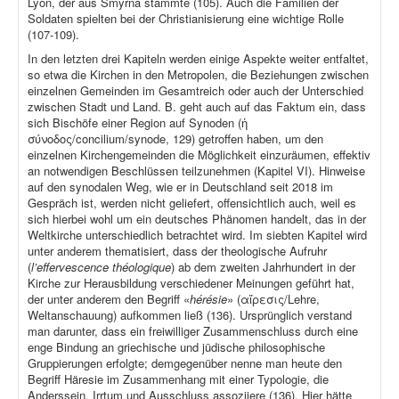
Lyon, der aus Smyrna stammte (105). Auch die Familien der
Soldaten spielten bei der Christianisierung eine wichtige Rolle
(107-109).
In den letzten drei Kapiteln werden einige Aspekte weiter entfaltet,
so etwa die Kirchen in den Metropolen, die Beziehungen zwischen
einzelnen Gemeinden im Gesamtreich oder auch der Unterschied
zwischen Stadt und Land. B. geht auch auf das Faktum ein, dass
sich Bischöfe einer Region auf Synoden (ἡ
σύνοδος/concilium/synode, 129) getroffen haben, um den
einzelnen Kirchengemeinden die Möglichkeit einzuräumen, effektiv
an notwendigen Beschlüssen teilzunehmen (Kapitel VI). Hinweise
auf den synodalen Weg, wie er in Deutschland seit 2018 im
Gespräch ist, werden nicht geliefert, offensichtlich auch, weil es
sich hierbei wohl um ein deutsches Phänomen handelt, das in der
Weltkirche unterschiedlich betrachtet wird. Im siebten Kapitel wird
unter anderem thematisiert, dass der theologische Aufruhr
(
l’effervescence théologique
) ab dem zweiten Jahrhundert in der
Kirche zur Herausbildung verschiedener Meinungen geführt hat,
der unter anderem den Begriff «
hérésie
» (αἵρεσις/Lehre,
Weltanschauung) aufkommen ließ (136). Ursprünglich verstand
man darunter, dass ein freiwilliger Zusammenschluss durch eine
enge Bindung an griechische und jüdische philosophische
Gruppierungen erfolgte; demgegenüber nenne man heute den
Begriff Häresie im Zusammenhang mit einer Typologie, die
Anderssein, Irrtum und Ausschluss assoziiere (136). Hier hätte