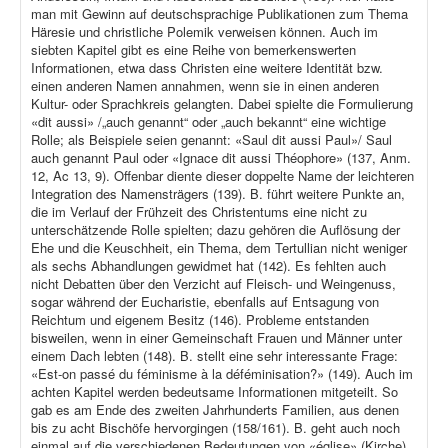
man mit Gewinn auf deutschsprachige Publikationen zum Thema
Häresie und christliche Polemik verweisen können. Auch im
siebten Kapitel gibt es eine Reihe von bemerkenswerten
Informationen, etwa dass Christen eine weitere Identität bzw.
einen anderen Namen annahmen, wenn sie in einen anderen
Kultur- oder Sprachkreis gelangten. Dabei spielte die Formulierung
«dit aussi» /„auch genannt“ oder „auch bekannt“ eine wichtige
Rolle; als Beispiele seien genannt: «Saul dit aussi Paul»/ Saul
auch genannt Paul oder «Ignace dit aussi Théophore» (137, Anm.
12, Ac 13, 9). Offenbar diente dieser doppelte Name der leichteren
Integration des Namensträgers (139). B. führt weitere Punkte an,
die im Verlauf der Frühzeit des Christentums eine nicht zu
unterschätzende Rolle spielten; dazu gehören die Auflösung der
Ehe und die Keuschheit, ein Thema, dem Tertullian nicht weniger
als sechs Abhandlungen gewidmet hat (142). Es fehlten auch
nicht Debatten über den Verzicht auf Fleisch- und Weingenuss,
sogar während der Eucharistie, ebenfalls auf Entsagung von
Reichtum und eigenem Besitz (146). Probleme entstanden
bisweilen, wenn in einer Gemeinschaft Frauen und Männer unter
einem Dach lebten (148). B. stellt eine sehr interessante Frage:
«Est-on passé du féminisme à la déféminisation?» (149). Auch im
achten Kapitel werden bedeutsame Informationen mitgeteilt. So
gab es am Ende des zweiten Jahrhunderts Familien, aus denen
bis zu acht Bischöfe hervorgingen (158/161). B. geht auch noch
einmal auf die verschiedenen Bedeutungen von «église» (Kirche),