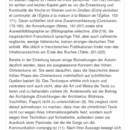
Im achten und letzten Kapitel geht es um die Entwicklung und
Kontinuität der Kirche im Kleinen und im Großen (
Entre évolution
et continuité: de l’Église à la maison à la Maison de l’Église
, 153-
171). Daran schließen sich eine Zusammenfassung (
Conclusion
,
173-180), die Anmerkungen (
Notes
, 181-207) sowie eine
Auswahlbibliographie an (
Bibliographie sélective
, 209-219), die
hauptsächlich Französisch sprachige Titel, aber auch zahlreiche
englische, wenige italienische, keinen einzigen deutschen Titel
enthält. Wie üblich in französischen Publikationen findet man das
Inhaltsverzeichnis am Ende des Buches (
Table
, 221-223).
Bereits in der Einleitung lassen einige Bemerkungen der Autorin
deutlich werden, dass sie ausgewiesene Kennerin des frühen
Christentums ist. Sie weist daraufhin, dass die Geschichte dieser
frühen Phase des Christentums mehrheitlich auf schriftlichen
Quellen basiert (9). Das Textcorpus erhöhe sich kaum und
verändere sich auch nicht, aber die Art und Weise die Texte zu
lesen und zu behandeln variiere (9). Andererseits sei der Beitrag
der Archäologie (Einrichtungen der Architektur, Bildnisse,
Inschriften, Papyri) nicht zu unterschätzen (9). Sie vergisst nicht
darauf aufmerksam zu machen, dass man die christlichen Texte
nicht nur wegen ihres Informationsgehalts liest, sondern auch
wegen ihrer Techniken und Schreibstile, außerdem seien sie
Ausdruck einer Pastorale, bei der die Sorge um die
Kommunikation vorrangig ist (11). Nach ihrer Aussage bewegt sich