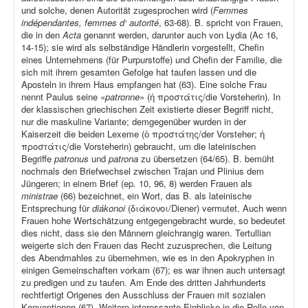
und solche, denen Autorität zugesprochen wird (
Femmes
indépendantes, femmes d‘ autorité
, 63-68). B. spricht von Frauen,
die in den
Acta
genannt werden, darunter auch von Lydia (Ac 16,
14-15); sie wird als selbständige Händlerin vorgestellt, Chefin
eines Unternehmens (für Purpurstoffe) und Chefin der Familie, die
sich mit ihrem gesamten Gefolge hat taufen lassen und die
Aposteln in ihrem Haus empfangen hat (63). Eine solche Frau
nennt Paulus seine «
patronne
» (ἡ προστάτις/die Vorsteherin). In
der klassischen griechischen Zeit existierte dieser Begriff nicht,
nur die maskuline Variante; demgegenüber wurden in der
Kaiserzeit die beiden Lexeme (ὁ προστάτης/der Vorsteher; ἡ
προστάτις/die Vorsteherin) gebraucht, um die lateinischen
Begriffe
patronus
und
patrona
zu übersetzen (64/65). B. bemüht
nochmals den Briefwechsel zwischen Trajan und Plinius dem
Jüngeren; in einem Brief (ep
.
10, 96, 8) werden Frauen als
ministrae
(66) bezeichnet, ein Wort, das B. als lateinische
Entsprechung für
diákonoi
(διάκονοι/Diener) vermutet. Auch wenn
Frauen hohe Wertschätzung entgegengebracht wurde, so bedeutet
dies nicht, dass sie den Männern gleichrangig waren. Tertullian
weigerte sich den Frauen das Recht zuzusprechen, die Leitung
des Abendmahles zu übernehmen, wie es in den Apokryphen in
einigen Gemeinschaften vorkam (67); es war ihnen auch untersagt
zu predigen und zu taufen. Am Ende des dritten Jahrhunderts
rechtfertigt Origenes den Ausschluss der Frauen mit sozialen
Konventionen (67). Weitere interessante Einblicke in die Rolle von