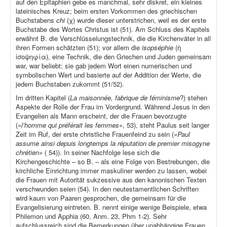
auf den Epitaphien gebe es manchmal, sehr diskret, ein kleines
lateinisches Kreuz; beim ersten Vorkommen des griechischen
Buchstabens
chi
(χ) wurde dieser unterstrichen, weil es der erste
Buchstabe des Wortes Christus ist (51). Am Schluss des Kapitels
erwähnt B. die Verschlüsselungstechnik, die die Kirchenväter in all
ihren Formen schätzten (51); vor allem die
isopséphie
(ἡ
ἰσοψηφία), eine Technik, die den Griechen und Juden gemeinsam
war, war beliebt: sie gab jedem Wort einen numerischen und
symbolischen Wert und basierte auf der Addition der Werte, die
jedem Buchstaben zukommt (51/52).
Im dritten Kapitel (
La maisonnée, fabrique de féminisme
?) stehen
Aspekte der Rolle der Frau im Vordergrund. Während Jesus in den
Evangelien als Mann erscheint, der die Frauen bevorzugte
(«
l’homme qui préférait les femmes»
, 53), steht Paulus seit langer
Zeit im Ruf, der erste christliche Frauenfeind zu sein («
Paul
assume ainsi depuis longtemps la réputation de premier misogyne
chrétien»
( 54)). In seiner Nachfolge lese sich die
Kirchengeschichte – so B. – als eine Folge von Bestrebungen, die
kirchliche Einrichtung immer maskuliner werden zu lassen, wobei
die Frauen mit Autorität sukzessive aus den kanonischen Texten
verschwunden seien (54). In den neutestamentlichen Schriften
wird kaum von Paaren gesprochen, die gemeinsam für die
Evangelisierung eintreten. B. nennt einige wenige Beispiele, etwa
Philemon und Apphia (60, Anm. 23, Phm 1-2). Sehr
aufschlussreich sind die Bemerkungen über unabhängige Frauen