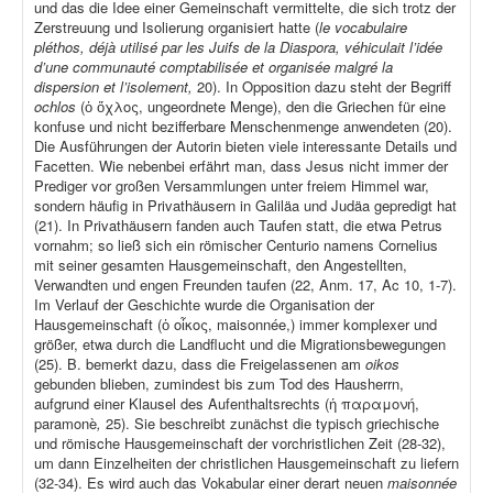
und das die Idee einer Gemeinschaft vermittelte, die sich trotz der
Zerstreuung und Isolierung organisiert hatte (
le vocabulaire
pléthos, déjà utilisé par les Juifs de la Diaspora, véhiculait l’idée
d’une communauté comptabilisée et organisée malgré la
dispersion et l’isolement,
20). In Opposition dazu steht der Begriff
ochlos
(ὁ ὄχλος, ungeordnete Menge), den die Griechen für eine
konfuse und nicht bezifferbare Menschenmenge anwendeten (20).
Die Ausführungen der Autorin bieten viele interessante Details und
Facetten. Wie nebenbei erfährt man, dass Jesus nicht immer der
Prediger vor großen Versammlungen unter freiem Himmel war,
sondern häufig in Privathäusern in Galiläa und Judäa gepredigt hat
(21). In Privathäusern fanden auch Taufen statt, die etwa Petrus
vornahm; so ließ sich ein römischer Centurio namens Cornelius
mit seiner gesamten Hausgemeinschaft, den Angestellten,
Verwandten und engen Freunden taufen (22, Anm. 17, Ac 10, 1-7).
Im Verlauf der Geschichte wurde die Organisation der
Hausgemeinschaft (ὁ οἶκος, maisonnée,) immer komplexer und
größer, etwa durch die Landflucht und die Migrationsbewegungen
(25). B. bemerkt dazu, dass die Freigelassenen am
oikos
gebunden blieben, zumindest bis zum Tod des Hausherrn,
aufgrund einer Klausel des Aufenthaltsrechts (ἡ παραμονή,
paramonè
,
25). Sie beschreibt zunächst die typisch griechische
und römische Hausgemeinschaft der vorchristlichen Zeit (28-32),
um dann Einzelheiten der christlichen Hausgemeinschaft zu liefern
(32-34). Es wird auch das Vokabular einer derart neuen
maisonnée