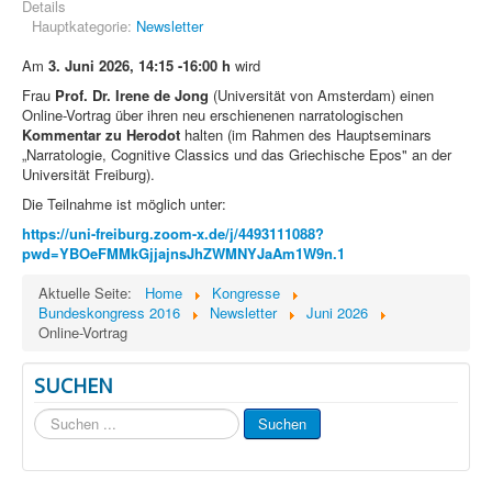
Details
Hauptkategorie:
Newsletter
Am
3. Juni 2026, 14:15 -16:00 h
wird
Frau
Prof. Dr. Irene de Jong
(Universität von Amsterdam) einen
Online-Vortrag über ihren neu erschienenen narratologischen
Kommentar zu Herodot
halten (im Rahmen des Hauptseminars
„Narratologie, Cognitive Classics und das Griechische Epos" an der
Universität Freiburg).
Die Teilnahme ist möglich unter:
https://uni-freiburg.zoom-x.de/j/4493111088?
pwd=YBOeFMMkGjjajnsJhZWMNYJaAm1W9n.1
Aktuelle Seite:
Home
Kongresse
Bundeskongress 2016
Newsletter
Juni 2026
Online-Vortrag
SUCHEN
Suchen
Suchen
...