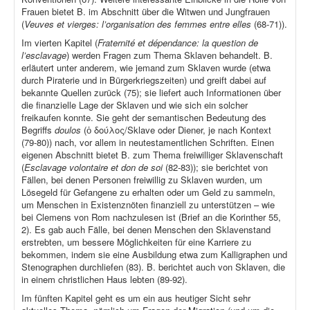
Frauen bietet B. im Abschnitt über die Witwen und Jungfrauen
(
Veuves et vierges: l’organisation des femmes entre elles
(68-71)).
Im vierten Kapitel (
Fraternité et dépendance: la question de
l’esclavage
) werden Fragen zum Thema Sklaven behandelt. B.
erläutert unter anderem, wie jemand zum Sklaven wurde (etwa
durch Piraterie und in Bürgerkriegszeiten) und greift dabei auf
bekannte Quellen zurück (75); sie liefert auch Informationen über
die finanzielle Lage der Sklaven und wie sich ein solcher
freikaufen konnte. Sie geht der semantischen Bedeutung des
Begriffs
doulos
(ὁ δούλος/Sklave oder Diener, je nach Kontext
(79-80)) nach, vor allem in neutestamentlichen Schriften. Einen
eigenen Abschnitt bietet B. zum Thema freiwilliger Sklavenschaft
(
Esclavage volontaire et don de soi
(82-83)); sie berichtet von
Fällen, bei denen Personen freiwillig zu Sklaven wurden, um
Lösegeld für Gefangene zu erhalten oder um Geld zu sammeln,
um Menschen in Existenznöten finanziell zu unterstützen – wie
bei Clemens von Rom nachzulesen ist (Brief an die Korinther 55,
2). Es gab auch Fälle, bei denen Menschen den Sklavenstand
erstrebten, um bessere Möglichkeiten für eine Karriere zu
bekommen, indem sie eine Ausbildung etwa zum Kalligraphen und
Stenographen durchliefen (83). B. berichtet auch von Sklaven, die
in einem christlichen Haus lebten (89-92).
Im fünften Kapitel geht es um ein aus heutiger Sicht sehr