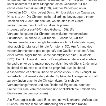
unter anderem mit dem Sinngehalt eines Gebäudes für die
christlichen Gemeinschaft (169), seit der Verfolgung unter
Diokletian 303 n. Chr. belegt (Anm. 64, Eusebios von Caesarea,
H. e. 8, 2 ,4). Die Christen selbst allerdings bevorzugten, in der
Tradition der Juden, für den Ort, wo sie sich zum Gebet
versammelten, den Ausdruck «lieu de prière»
(προσευχή/
proseuchè/
Ort des Gebets, 169). Die
Versammlungsorte der Christen entwickelten verschiedene
Funktionen: Taufkapelle, Ort für die Eucharistie, Ort für
Zusammenkünfte und möglicherweise auch für Unterweisungen,
aber auch Empfangsort für die Ärmsten (170). Am Anfang des
vierten Jahrhunderts gab es gemäß den Quellen in einem Anbau
einer Kirche sogar für die Gemeindemitglieder eine Bibliothek
(170). Der Schlusssatz lautet: «Évangéliser en dehors et au-delà
du cadre privé de la maisonnée conduisit les chrétiens à réclamer
la liberté de réunion et le droit de propriété, puis la liberté
d’association et enfin la liberté de conscience» (Das Evangelium
außerhalb und jenseits der privaten Sphäre der Hausgemeinschaft
zu verkünden brachte die Christen dazu, für sich die
Versammlungsfreiheit und das Recht auf Eigentum, dann die
Freiheit für eine Vereinsgründung und schließlich die Freiheit des
Gewissens zu beanspruchen).
Als Fazit ergibt sich, dass B. einen nachvollziehbaren Aufbau des
Buches und eine klare Strukturierung der einzelnen Kapitel