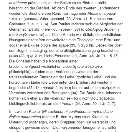
chrétienne
präsentiert; an der Spitze eines Bistums steht
bekanntlich der Bischof. Ab dem Ende des zweiten Jahrhunderts
wurden die Bischöfe von Rom, Karthago oder Alexandria
papa
/
πάπας (
«pape»
, Vater) genannt (32, Anm. 41, Eusebios von
Caesarea H
.
e
.
7, 7, 4). Seit Paulus redeten sich die Mitglieder der
Gemeinschaft als
«frère»
ou
«soeur»
(33) (ὁ ἀδελφός/Bruder, ἡ
ἀδελφή/Schwester) an. Diese Anrede war üblich, die christlichen
Hausgemeinschaften entwickelten eine Theologie, eine Ethik und
sogar eine Ekklesiologie der
agapè
(33, ἡ ἀγάπη, Liebe), die über
den Begriff hinausging, der eine alltägliche Zuneigung bezeichnet:
philia
(33, ἡ φιλία, Liebe/Freundschaft, Anm. 45, Jn 21, 15-17).
Die Christen haben die Konzeption einer
brüderlichen/geschwisterlichen Liebe (ἡ φιλαδελφία
,
philadelphia) auf eine enge Verbindung zwischen der
transzendentalen Dimension der Liebe (göttliche Liebe) und der
horizontalen Liebe (die Liebe unter den Brüdern/Schwestern)
begründet (33). Die
agapè/
ἡ ἀγάπη beruht auf einem reziproken
Verhältnis zwischen den Beteiligten (34). Die Briefe des Johannes
richten sich eher an die
«bien-aimés»
(οἱ ἀγαπητοί, agapétoi,
Lieblinge/Geliebte) als an die
«frères»
(34, Anm. 50, 1 Jn 2, 7).
Im zweiten Kapitel (
Ni cachées, ni confinées: le mythe d’une
Église souterraine
) möchte B. den Mythos einer Kirche im
Untergrund widerlegen, deren Gruppierungen nur versteckt und
einsperrt gewesen seien. Die
maisonnées/
Hausgemeinschaften