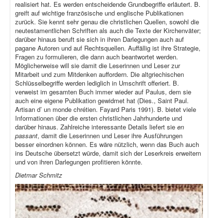
realisiert hat. Es werden entscheidende Grundbegriffe erläutert. B.
greift auf wichtige französische und englische Publikationen
zurück. Sie kennt sehr genau die christlichen Quellen, sowohl die
neutestamentlichen Schriften als auch die Texte der Kirchenväter;
darüber hinaus beruft sie sich in ihren Darlegungen auch auf
pagane Autoren und auf Rechtsquellen. Auffällig ist ihre Strategie,
Fragen zu formulieren, die dann auch beantwortet werden.
Möglicherweise will sie damit die Leserinnen und Leser zur
Mitarbeit und zum Mitdenken auffordern. Die altgriechischen
Schlüsselbegriffe werden lediglich in Umschrift offeriert. B.
verweist im gesamten Buch immer wieder auf Paulus, dem sie
auch eine eigene Publikation gewidmet hat (Dies., Saint Paul.
Artisan d’ un monde chrétien. Fayard Paris 1991). B. bietet viele
Informationen über die ersten christlichen Jahrhunderte und
darüber hinaus. Zahlreiche interessante Details liefert sie
en
passant
, damit die Leserinnen und Leser ihre Ausführungen
besser einordnen können. Es wäre nützlich, wenn das Buch auch
ins Deutsche übersetzt würde, damit sich der Leserkreis erweitern
und von ihren Darlegungen profitieren könnte.
Dietmar Schmitz