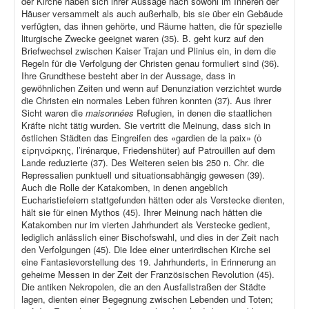
der Kirche haben sich ihrer Aussage nach sowohl im Inneren der
Häuser versammelt als auch außerhalb, bis sie über ein Gebäude
verfügten, das ihnen gehörte, und Räume hatten, die für spezielle
liturgische Zwecke geeignet waren (35). B. geht kurz auf den
Briefwechsel zwischen Kaiser Trajan und Plinius ein, in dem die
Regeln für die Verfolgung der Christen genau formuliert sind (36).
Ihre Grundthese besteht aber in der Aussage, dass in
gewöhnlichen Zeiten und wenn auf Denunziation verzichtet wurde
die Christen ein normales Leben führen konnten (37). Aus ihrer
Sicht waren die
maisonnées
Refugien, in denen die staatlichen
Kräfte nicht tätig wurden. Sie vertritt die Meinung, dass sich in
östlichen Städten das Eingreifen des «gardien de la paix» (ὁ
εἰρηνάρκης, l’irénarque, Friedenshüter) auf Patrouillen auf dem
Lande reduzierte (37). Des Weiteren seien bis 250 n. Chr. die
Repressalien punktuell und situationsabhängig gewesen (39).
Auch die Rolle der Katakomben, in denen angeblich
Eucharistiefeiern stattgefunden hätten oder als Verstecke dienten,
hält sie für einen Mythos (45). Ihrer Meinung nach hätten die
Katakomben nur im vierten Jahrhundert als Verstecke gedient,
lediglich anlässlich einer Bischofswahl, und dies in der Zeit nach
den Verfolgungen (45). Die Idee einer unterirdischen Kirche sei
eine Fantasievorstellung des 19. Jahrhunderts, in Erinnerung an
geheime Messen in der Zeit der Französischen Revolution (45).
Die antiken Nekropolen, die an den Ausfallstraßen der Städte
lagen, dienten einer Begegnung zwischen Lebenden und Toten;