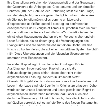
ihre Darstellung zwischen der Vergangenheit und der Gegenwart,
der Geschichte der Anfänge des Christentums und der aktuellen
Debatten (13). Am Schluss der Einführung stellt sie eine Frage,
von der sie glaubt, dass sie gerechtfertigt ist: «Les maisonnées
chrétiennes fonctionnèrent-elles comme un laboratoire
d’expériences et d’idées quand il s’est agi de confronter les
enseignements de l’Évangile et l’amour du prochain avec un droit
et une pratique fondée sur l’autoritarisme?» (Funktionierten die
christlichen Hausgemeinschaften wie ein Versuchslabor und ein
Labor für Ideen, als es darum ging, die Verkündigungen des
Evangeliums und die Nächstenliebe mit einem Recht und eine
Praxis zu konfrontieren, die auf einem autoritären System beruht?)
(15) (Diese Übersetzungen und die folgenden Übersetzungen
stammen vom Rezensenten).
Im ersten Kapitel legt B. insofern die Grundlagen für die
Ausführungen in den späteren Kapiteln, als sie die
Schlüsselbegriffe genau erklärt, diese aber nicht in der
altgriechischen Fassung, sondern in Umschrift bietet.
Offensichtlich geht sie nicht davon aus, dass ihre Leserinnen und
Leser in der Lage sind, die Begriffe im Original zu erfassen. Daher
werde ich für unsere Leserinnen und Leser jeweils den Begriff in
altgriechischen Buchstaben mitliefern, dazu aber auch eine
deutsche Übersetzung. Hilfreich ist auch, dass die Autorin stets
auf Quellen verweist, sei es auf die Texte des Neuen Testaments,