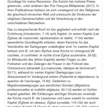
Grundlage für meine Rezension. Die Autorin hat mehrere Preise
gewonnen, unter anderem den
Prix François-Millepierres (2017).
In
ihren Publikationen befasst sie sich vorwiegend mit den Religionen
der griechisch-römischen Welt und untersucht die Strukturen der
religiösen Gemeinschaften und die Verankerung in den
verschiedenen Netzwerken.
Das zu besprechende Buch ist klar gegliedert und enthält nach der
Einführung (
Introduction,
7-15
)
acht Kapitel. Im ersten Kapitel (
Les
Églises de maisonnée: représentation et réalité,
17-34) werden
wesentliche Grundbegriffe erläutert, deren Kenntnis für das
Verständnis der Darlegungen unabdingbar sind. Im zweiten Kapitel
befasst sich B. mit dem Mythos einer Kirche im Untergrund (
Ni
cachées, ni confinées: le mythe d’une Église souterraine
, 35-52).
Im Mittelpunkt des dritten Kapitels werden Fragen zu den
Freiheiten und den Zwängen der Frauen in der Frühzeit des
Christentums behandelt (
La maisonnée, fabrique de féminisme
?,
53-71), während im vierten Kapitel Überlegungen zum
Sklavenstand im Vordergrund stehen (
Fraternité et dépendance: la
question de l’esclavage
, 73-92). Gedanken zu
Migrationsbewegungen aus beruflichen Gründen (
Migrations
professionnelles et mobilité religieuse,
93-113) werden im fünften
Kapitel geäußert. Mit Erklärungen wichtiger Strukturen innerhalb
der Kirche macht B. die Leserinnen und Leser sowohl im sechsten
Kapitel (
Églises en réseaux, Église synodale
, 115-132) als auch
im siebten Kapitel (
À l’heure du choix personnel
, 133-152) vertraut.