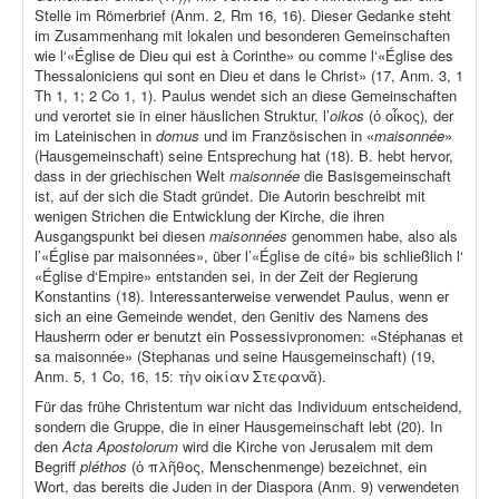
Stelle im Römerbrief (Anm. 2, Rm 16, 16). Dieser Gedanke steht
im Zusammenhang mit lokalen und besonderen Gemeinschaften
wie l‘«Église de Dieu qui est à Corinthe» ou comme l‘«Église des
Thessaloniciens qui sont en Dieu et dans le Christ» (17, Anm. 3, 1
Th 1, 1; 2 Co 1, 1). Paulus wendet sich an diese Gemeinschaften
und verortet sie in einer häuslichen Struktur, l’
oikos
(ὁ οἶκος)
,
der
im Lateinischen in
domus
und im Französischen in «
maisonnée
»
(Hausgemeinschaft) seine Entsprechung hat (18). B. hebt hervor,
dass in der griechischen Welt
maisonnée
die Basisgemeinschaft
ist, auf der sich die Stadt gründet. Die Autorin beschreibt mit
wenigen Strichen die Entwicklung der Kirche, die ihren
Ausgangspunkt bei diesen
maisonnées
genommen habe, also als
l’«Église par maisonnées», über l’«Église de cité» bis schließlich l‘
«Église d‘Empire» entstanden sei, in der Zeit der Regierung
Konstantins (18). Interessanterweise verwendet Paulus, wenn er
sich an eine Gemeinde wendet, den Genitiv des Namens des
Hausherrn oder er benutzt ein Possessivpronomen: «Stéphanas et
sa maisonnée» (Stephanas und seine Hausgemeinschaft) (19,
Anm. 5, 1 Co, 16, 15: τὴν οἰκίαν Στεφανᾶ).
Für das frühe Christentum war nicht das Individuum entscheidend,
sondern die Gruppe, die in einer Hausgemeinschaft lebt (20). In
den
Acta Apostolorum
wird die Kirche von Jerusalem mit dem
Begriff
pléthos
(ὁ πλῆθος, Menschenmenge) bezeichnet, ein
Wort, das bereits die Juden in der Diaspora (Anm. 9) verwendeten