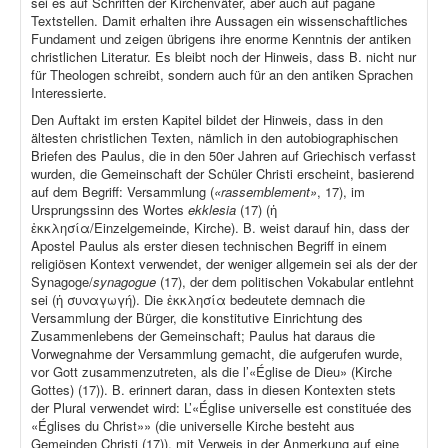
sei es auf Schriften der Kirchenväter, aber auch auf pagane
Textstellen. Damit erhalten ihre Aussagen ein wissenschaftliches
Fundament und zeigen übrigens ihre enorme Kenntnis der antiken
christlichen Literatur. Es bleibt noch der Hinweis, dass B. nicht nur
für Theologen schreibt, sondern auch für an den antiken Sprachen
Interessierte.
Den Auftakt im ersten Kapitel bildet der Hinweis, dass in den
ältesten christlichen Texten, nämlich in den autobiographischen
Briefen des Paulus, die in den 50er Jahren auf Griechisch verfasst
wurden, die Gemeinschaft der Schüler Christi erscheint, basierend
auf dem Begriff: Versammlung (
«rassemblement»
, 17), im
Ursprungssinn des Wortes
ekklesia
(17) (ἡ
ἐκκλησία/Einzelgemeinde, Kirche). B. weist darauf hin, dass der
Apostel Paulus als erster diesen technischen Begriff in einem
religiösen Kontext verwendet, der weniger allgemein sei als der der
Synagoge/
synagogue
(17), der dem politischen Vokabular entlehnt
sei (ἡ συναγωγή). Die ἐκκλησία bedeutete demnach die
Versammlung der Bürger, die konstitutive Einrichtung des
Zusammenlebens der Gemeinschaft; Paulus hat daraus die
Vorwegnahme der Versammlung gemacht, die aufgerufen wurde,
vor Gott zusammenzutreten, als die l’«Église de Dieu» (Kirche
Gottes) (17)). B. erinnert daran, dass in diesen Kontexten stets
der Plural verwendet wird: L’«Église universelle est constituée des
«Églises du Christ»» (die universelle Kirche besteht aus
Gemeinden Christi (17)), mit Verweis in der Anmerkung auf eine