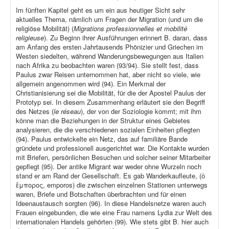
Im fünften Kapitel geht es um ein aus heutiger Sicht sehr
aktuelles Thema, nämlich um Fragen der Migration (und um die
religiöse Mobilität) (
Migrations professionnelles et mobilité
religieuse
). Zu Beginn ihrer Ausführungen erinnert B. daran, dass
am Anfang des ersten Jahrtausends Phönizier und Griechen im
Westen siedelten, während Wanderungsbewegungen aus Italien
nach Afrika zu beobachten waren (93/94). Sie stellt fest, dass
Paulus zwar Reisen unternommen hat, aber nicht so viele, wie
allgemein angenommen wird (94). Ein Merkmal der
Christianisierung sei die Mobilität, für die der Apostel Paulus der
Prototyp sei. In diesem Zusammenhang erläutert sie den Begriff
des Netzes (
le réseau
), der von der Soziologie kommt; mit ihm
könne man die Beziehungen in der Struktur eines Gebietes
analysieren, die die verschiedenen sozialen Einheiten pflegten
(94). Paulus entwickelte ein Netz, das auf familiäre Bande
gründete und professionell ausgerichtet war. Die Kontakte wurden
mit Briefen, persönlichen Besuchen und solcher seiner Mitarbeiter
gepflegt (95). Der antike Migrant war weder ohne Wurzeln noch
stand er am Rand der Gesellschaft. Es gab Wanderkaufleute, (ὁ
ἔμπορος, emporos) die zwischen einzelnen Stationen unterwegs
waren, Briefe und Botschaften überbrachten und für einen
Ideenaustausch sorgten (96). In diese Handelsnetze waren auch
Frauen eingebunden, die wie eine Frau namens Lydia zur Welt des
internationalen Handels gehörten (99). Wie stets gibt B. hier auch