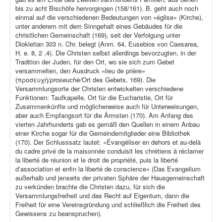
bis zu acht Bischöfe hervorgingen (158/161). B. geht auch noch
einmal auf die verschiedenen Bedeutungen von «église» (Kirche),
unter anderem mit dem Sinngehalt eines Gebäudes für die
christlichen Gemeinschaft (169), seit der Verfolgung unter
Diokletian 303 n. Chr. belegt (Anm. 64, Eusebios von Caesarea,
H. e. 8, 2 ,4). Die Christen selbst allerdings bevorzugten, in der
Tradition der Juden, für den Ort, wo sie sich zum Gebet
versammelten, den Ausdruck «lieu de prière»
(προσευχή/
proseuchè/
Ort des Gebets, 169). Die
Versammlungsorte der Christen entwickelten verschiedene
Funktionen: Taufkapelle, Ort für die Eucharistie, Ort für
Zusammenkünfte und möglicherweise auch für Unterweisungen,
aber auch Empfangsort für die Ärmsten (170). Am Anfang des
vierten Jahrhunderts gab es gemäß den Quellen in einem Anbau
einer Kirche sogar für die Gemeindemitglieder eine Bibliothek
(170). Der Schlusssatz lautet: «Évangéliser en dehors et au-delà
du cadre privé de la maisonnée conduisit les chrétiens à réclamer
la liberté de réunion et le droit de propriété, puis la liberté
d’association et enfin la liberté de conscience» (Das Evangelium
außerhalb und jenseits der privaten Sphäre der Hausgemeinschaft
zu verkünden brachte die Christen dazu, für sich die
Versammlungsfreiheit und das Recht auf Eigentum, dann die
Freiheit für eine Vereinsgründung und schließlich die Freiheit des
Gewissens zu beanspruchen).