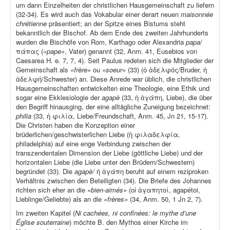
um dann Einzelheiten der christlichen Hausgemeinschaft zu liefern
(32-34). Es wird auch das Vokabular einer derart neuen
maisonnée
chrétienne
präsentiert; an der Spitze eines Bistums steht
bekanntlich der Bischof. Ab dem Ende des zweiten Jahrhunderts
wurden die Bischöfe von Rom, Karthago oder Alexandria
papa
/
πάπας (
«pape»
, Vater) genannt (32, Anm. 41, Eusebios von
Caesarea H
.
e
.
7, 7, 4). Seit Paulus redeten sich die Mitglieder der
Gemeinschaft als
«frère»
ou
«soeur»
(33) (ὁ ἀδελφός/Bruder, ἡ
ἀδελφή/Schwester) an. Diese Anrede war üblich, die christlichen
Hausgemeinschaften entwickelten eine Theologie, eine Ethik und
sogar eine Ekklesiologie der
agapè
(33, ἡ ἀγάπη, Liebe), die über
den Begriff hinausging, der eine alltägliche Zuneigung bezeichnet:
philia
(33, ἡ φιλία, Liebe/Freundschaft, Anm. 45, Jn 21, 15-17).
Die Christen haben die Konzeption einer
brüderlichen/geschwisterlichen Liebe (ἡ φιλαδελφία
,
philadelphia) auf eine enge Verbindung zwischen der
transzendentalen Dimension der Liebe (göttliche Liebe) und der
horizontalen Liebe (die Liebe unter den Brüdern/Schwestern)
begründet (33). Die
agapè/
ἡ ἀγάπη beruht auf einem reziproken
Verhältnis zwischen den Beteiligten (34). Die Briefe des Johannes
richten sich eher an die
«bien-aimés»
(οἱ ἀγαπητοί, agapétoi,
Lieblinge/Geliebte) als an die
«frères»
(34, Anm. 50, 1 Jn 2, 7).
Im zweiten Kapitel (
Ni cachées, ni confinées: le mythe d’une
Église souterraine
) möchte B. den Mythos einer Kirche im