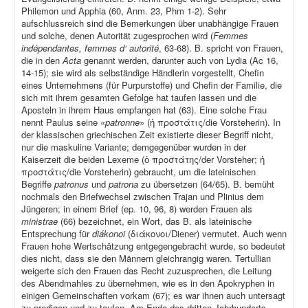
Philemon und Apphia (60, Anm. 23, Phm 1-2). Sehr
aufschlussreich sind die Bemerkungen über unabhängige Frauen
und solche, denen Autorität zugesprochen wird (
Femmes
indépendantes, femmes d‘ autorité
, 63-68). B. spricht von Frauen,
die in den
Acta
genannt werden, darunter auch von Lydia (Ac 16,
14-15); sie wird als selbständige Händlerin vorgestellt, Chefin
eines Unternehmens (für Purpurstoffe) und Chefin der Familie, die
sich mit ihrem gesamten Gefolge hat taufen lassen und die
Aposteln in ihrem Haus empfangen hat (63). Eine solche Frau
nennt Paulus seine «
patronne
» (ἡ προστάτις/die Vorsteherin). In
der klassischen griechischen Zeit existierte dieser Begriff nicht,
nur die maskuline Variante; demgegenüber wurden in der
Kaiserzeit die beiden Lexeme (ὁ προστάτης/der Vorsteher; ἡ
προστάτις/die Vorsteherin) gebraucht, um die lateinischen
Begriffe
patronus
und
patrona
zu übersetzen (64/65). B. bemüht
nochmals den Briefwechsel zwischen Trajan und Plinius dem
Jüngeren; in einem Brief (ep
.
10, 96, 8) werden Frauen als
ministrae
(66) bezeichnet, ein Wort, das B. als lateinische
Entsprechung für
diákonoi
(διάκονοι/Diener) vermutet. Auch wenn
Frauen hohe Wertschätzung entgegengebracht wurde, so bedeutet
dies nicht, dass sie den Männern gleichrangig waren. Tertullian
weigerte sich den Frauen das Recht zuzusprechen, die Leitung
des Abendmahles zu übernehmen, wie es in den Apokryphen in
einigen Gemeinschaften vorkam (67); es war ihnen auch untersagt
zu predigen und zu taufen. Am Ende des dritten Jahrhunderts