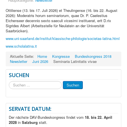
Hauptkategorie:
Newsletter
Ottiliense (13. bis 17. Juli 2026) et Theulingense (16. bis 22. August
2026): Moderatris horum seminariorum, quae Dr. P. Caelestius
Eichenseer decennio sexto saeculi vicesimi instituerat, erit D.rix
Sigrides Albert (Arbeitsstelle für Neulatein an der Universität
Saarbrücken).
www.uni-saarland.de/institut/klassische-philologie/societas-latina.html
www.scholalatina.it
Aktuelle Seite:
Home
Kongresse
Bundeskongress 2018
Newsletter
Juni 2026
Seminaria Latinitatis vivae
SUCHEN
Suchen
Suchen
...
SERVATE DATUM:
Der nächste DAV-Bundeskongress findet vom
18. bis 22. April
2028
in
Salzburg
statt.