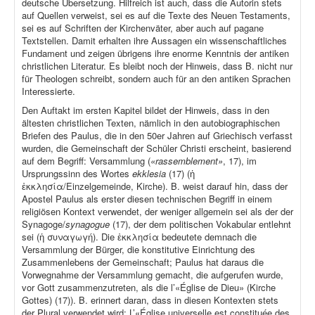
deutsche Übersetzung. Hilfreich ist auch, dass die Autorin stets
auf Quellen verweist, sei es auf die Texte des Neuen Testaments,
sei es auf Schriften der Kirchenväter, aber auch auf pagane
Textstellen. Damit erhalten ihre Aussagen ein wissenschaftliches
Fundament und zeigen übrigens ihre enorme Kenntnis der antiken
christlichen Literatur. Es bleibt noch der Hinweis, dass B. nicht nur
für Theologen schreibt, sondern auch für an den antiken Sprachen
Interessierte.
Den Auftakt im ersten Kapitel bildet der Hinweis, dass in den
ältesten christlichen Texten, nämlich in den autobiographischen
Briefen des Paulus, die in den 50er Jahren auf Griechisch verfasst
wurden, die Gemeinschaft der Schüler Christi erscheint, basierend
auf dem Begriff: Versammlung (
«rassemblement»
, 17), im
Ursprungssinn des Wortes
ekklesia
(17) (ἡ
ἐκκλησία/Einzelgemeinde, Kirche). B. weist darauf hin, dass der
Apostel Paulus als erster diesen technischen Begriff in einem
religiösen Kontext verwendet, der weniger allgemein sei als der der
Synagoge/
synagogue
(17), der dem politischen Vokabular entlehnt
sei (ἡ συναγωγή). Die ἐκκλησία bedeutete demnach die
Versammlung der Bürger, die konstitutive Einrichtung des
Zusammenlebens der Gemeinschaft; Paulus hat daraus die
Vorwegnahme der Versammlung gemacht, die aufgerufen wurde,
vor Gott zusammenzutreten, als die l’«Église de Dieu» (Kirche
Gottes) (17)). B. erinnert daran, dass in diesen Kontexten stets
der Plural verwendet wird: L’«Église universelle est constituée des