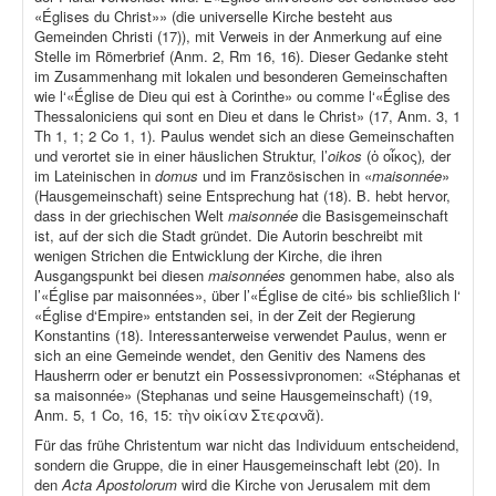
«Églises du Christ»» (die universelle Kirche besteht aus
Gemeinden Christi (17)), mit Verweis in der Anmerkung auf eine
Stelle im Römerbrief (Anm. 2, Rm 16, 16). Dieser Gedanke steht
im Zusammenhang mit lokalen und besonderen Gemeinschaften
wie l‘«Église de Dieu qui est à Corinthe» ou comme l‘«Église des
Thessaloniciens qui sont en Dieu et dans le Christ» (17, Anm. 3, 1
Th 1, 1; 2 Co 1, 1). Paulus wendet sich an diese Gemeinschaften
und verortet sie in einer häuslichen Struktur, l’
oikos
(ὁ οἶκος)
,
der
im Lateinischen in
domus
und im Französischen in «
maisonnée
»
(Hausgemeinschaft) seine Entsprechung hat (18). B. hebt hervor,
dass in der griechischen Welt
maisonnée
die Basisgemeinschaft
ist, auf der sich die Stadt gründet. Die Autorin beschreibt mit
wenigen Strichen die Entwicklung der Kirche, die ihren
Ausgangspunkt bei diesen
maisonnées
genommen habe, also als
l’«Église par maisonnées», über l’«Église de cité» bis schließlich l‘
«Église d‘Empire» entstanden sei, in der Zeit der Regierung
Konstantins (18). Interessanterweise verwendet Paulus, wenn er
sich an eine Gemeinde wendet, den Genitiv des Namens des
Hausherrn oder er benutzt ein Possessivpronomen: «Stéphanas et
sa maisonnée» (Stephanas und seine Hausgemeinschaft) (19,
Anm. 5, 1 Co, 16, 15: τὴν οἰκίαν Στεφανᾶ).
Für das frühe Christentum war nicht das Individuum entscheidend,
sondern die Gruppe, die in einer Hausgemeinschaft lebt (20). In
den
Acta Apostolorum
wird die Kirche von Jerusalem mit dem