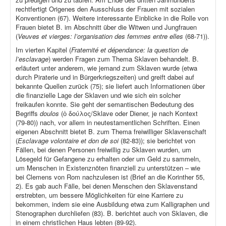
rechtfertigt Origenes den Ausschluss der Frauen mit sozialen
Konventionen (67). Weitere interessante Einblicke in die Rolle von
Frauen bietet B. im Abschnitt über die Witwen und Jungfrauen
(
Veuves et vierges: l’organisation des femmes entre elles
(68-71)).
Im vierten Kapitel (
Fraternité et dépendance: la question de
l’esclavage
) werden Fragen zum Thema Sklaven behandelt. B.
erläutert unter anderem, wie jemand zum Sklaven wurde (etwa
durch Piraterie und in Bürgerkriegszeiten) und greift dabei auf
bekannte Quellen zurück (75); sie liefert auch Informationen über
die finanzielle Lage der Sklaven und wie sich ein solcher
freikaufen konnte. Sie geht der semantischen Bedeutung des
Begriffs
doulos
(ὁ δούλος/Sklave oder Diener, je nach Kontext
(79-80)) nach, vor allem in neutestamentlichen Schriften. Einen
eigenen Abschnitt bietet B. zum Thema freiwilliger Sklavenschaft
(
Esclavage volontaire et don de soi
(82-83)); sie berichtet von
Fällen, bei denen Personen freiwillig zu Sklaven wurden, um
Lösegeld für Gefangene zu erhalten oder um Geld zu sammeln,
um Menschen in Existenznöten finanziell zu unterstützen – wie
bei Clemens von Rom nachzulesen ist (Brief an die Korinther 55,
2). Es gab auch Fälle, bei denen Menschen den Sklavenstand
erstrebten, um bessere Möglichkeiten für eine Karriere zu
bekommen, indem sie eine Ausbildung etwa zum Kalligraphen und
Stenographen durchliefen (83). B. berichtet auch von Sklaven, die
in einem christlichen Haus lebten (89-92).