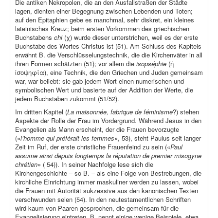
Die antiken Nekropolen, die an den Ausfallstraßen der Städte
lagen, dienten einer Begegnung zwischen Lebenden und Toten;
auf den Epitaphien gebe es manchmal, sehr diskret, ein kleines
lateinisches Kreuz; beim ersten Vorkommen des griechischen
Buchstabens
chi
(χ) wurde dieser unterstrichen, weil es der erste
Buchstabe des Wortes Christus ist (51). Am Schluss des Kapitels
erwähnt B. die Verschlüsselungstechnik, die die Kirchenväter in all
ihren Formen schätzten (51); vor allem die
isopséphie
(ἡ
ἰσοψηφία), eine Technik, die den Griechen und Juden gemeinsam
war, war beliebt: sie gab jedem Wort einen numerischen und
symbolischen Wert und basierte auf der Addition der Werte, die
jedem Buchstaben zukommt (51/52).
Im dritten Kapitel (
La maisonnée, fabrique de féminisme
?) stehen
Aspekte der Rolle der Frau im Vordergrund. Während Jesus in den
Evangelien als Mann erscheint, der die Frauen bevorzugte
(«
l’homme qui préférait les femmes»
, 53), steht Paulus seit langer
Zeit im Ruf, der erste christliche Frauenfeind zu sein («
Paul
assume ainsi depuis longtemps la réputation de premier misogyne
chrétien»
( 54)). In seiner Nachfolge lese sich die
Kirchengeschichte – so B. – als eine Folge von Bestrebungen, die
kirchliche Einrichtung immer maskuliner werden zu lassen, wobei
die Frauen mit Autorität sukzessive aus den kanonischen Texten
verschwunden seien (54). In den neutestamentlichen Schriften
wird kaum von Paaren gesprochen, die gemeinsam für die
Evangelisierung eintreten. B. nennt einige wenige Beispiele, etwa