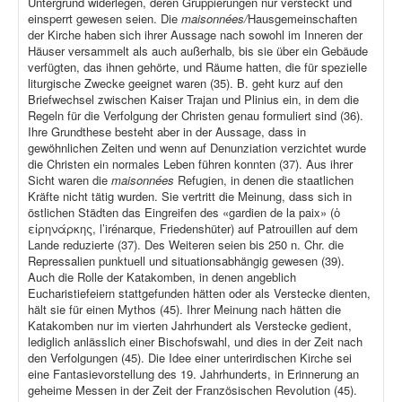
Untergrund widerlegen, deren Gruppierungen nur versteckt und
einsperrt gewesen seien. Die
maisonnées/
Hausgemeinschaften
der Kirche haben sich ihrer Aussage nach sowohl im Inneren der
Häuser versammelt als auch außerhalb, bis sie über ein Gebäude
verfügten, das ihnen gehörte, und Räume hatten, die für spezielle
liturgische Zwecke geeignet waren (35). B. geht kurz auf den
Briefwechsel zwischen Kaiser Trajan und Plinius ein, in dem die
Regeln für die Verfolgung der Christen genau formuliert sind (36).
Ihre Grundthese besteht aber in der Aussage, dass in
gewöhnlichen Zeiten und wenn auf Denunziation verzichtet wurde
die Christen ein normales Leben führen konnten (37). Aus ihrer
Sicht waren die
maisonnées
Refugien, in denen die staatlichen
Kräfte nicht tätig wurden. Sie vertritt die Meinung, dass sich in
östlichen Städten das Eingreifen des «gardien de la paix» (ὁ
εἰρηνάρκης, l’irénarque, Friedenshüter) auf Patrouillen auf dem
Lande reduzierte (37). Des Weiteren seien bis 250 n. Chr. die
Repressalien punktuell und situationsabhängig gewesen (39).
Auch die Rolle der Katakomben, in denen angeblich
Eucharistiefeiern stattgefunden hätten oder als Verstecke dienten,
hält sie für einen Mythos (45). Ihrer Meinung nach hätten die
Katakomben nur im vierten Jahrhundert als Verstecke gedient,
lediglich anlässlich einer Bischofswahl, und dies in der Zeit nach
den Verfolgungen (45). Die Idee einer unterirdischen Kirche sei
eine Fantasievorstellung des 19. Jahrhunderts, in Erinnerung an
geheime Messen in der Zeit der Französischen Revolution (45).