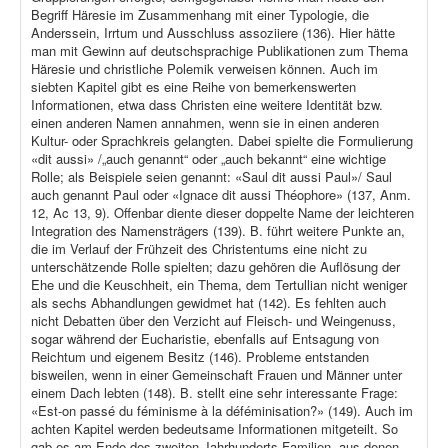
Begriff Häresie im Zusammenhang mit einer Typologie, die
Anderssein, Irrtum und Ausschluss assoziiere (136). Hier hätte
man mit Gewinn auf deutschsprachige Publikationen zum Thema
Häresie und christliche Polemik verweisen können. Auch im
siebten Kapitel gibt es eine Reihe von bemerkenswerten
Informationen, etwa dass Christen eine weitere Identität bzw.
einen anderen Namen annahmen, wenn sie in einen anderen
Kultur- oder Sprachkreis gelangten. Dabei spielte die Formulierung
«dit aussi» /„auch genannt“ oder „auch bekannt“ eine wichtige
Rolle; als Beispiele seien genannt: «Saul dit aussi Paul»/ Saul
auch genannt Paul oder «Ignace dit aussi Théophore» (137, Anm.
12, Ac 13, 9). Offenbar diente dieser doppelte Name der leichteren
Integration des Namensträgers (139). B. führt weitere Punkte an,
die im Verlauf der Frühzeit des Christentums eine nicht zu
unterschätzende Rolle spielten; dazu gehören die Auflösung der
Ehe und die Keuschheit, ein Thema, dem Tertullian nicht weniger
als sechs Abhandlungen gewidmet hat (142). Es fehlten auch
nicht Debatten über den Verzicht auf Fleisch- und Weingenuss,
sogar während der Eucharistie, ebenfalls auf Entsagung von
Reichtum und eigenem Besitz (146). Probleme entstanden
bisweilen, wenn in einer Gemeinschaft Frauen und Männer unter
einem Dach lebten (148). B. stellt eine sehr interessante Frage:
«Est-on passé du féminisme à la déféminisation?» (149). Auch im
achten Kapitel werden bedeutsame Informationen mitgeteilt. So
gab es am Ende des zweiten Jahrhunderts Familien, aus denen