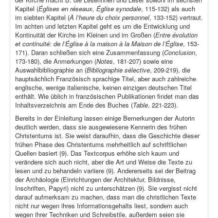
Kapitel (
Églises en réseaux, Église synodale
, 115-132) als auch
im siebten Kapitel (
À l’heure du choix personnel
, 133-152) vertraut.
Im achten und letzten Kapitel geht es um die Entwicklung und
Kontinuität der Kirche im Kleinen und im Großen (
Entre évolution
et continuité: de l’Église à la maison à la Maison de l’Église
, 153-
171). Daran schließen sich eine Zusammenfassung (
Conclusion
,
173-180), die Anmerkungen (
Notes
, 181-207) sowie eine
Auswahlbibliographie an (
Bibliographie sélective
, 209-219), die
hauptsächlich Französisch sprachige Titel, aber auch zahlreiche
englische, wenige italienische, keinen einzigen deutschen Titel
enthält. Wie üblich in französischen Publikationen findet man das
Inhaltsverzeichnis am Ende des Buches (
Table
, 221-223).
Bereits in der Einleitung lassen einige Bemerkungen der Autorin
deutlich werden, dass sie ausgewiesene Kennerin des frühen
Christentums ist. Sie weist daraufhin, dass die Geschichte dieser
frühen Phase des Christentums mehrheitlich auf schriftlichen
Quellen basiert (9). Das Textcorpus erhöhe sich kaum und
verändere sich auch nicht, aber die Art und Weise die Texte zu
lesen und zu behandeln variiere (9). Andererseits sei der Beitrag
der Archäologie (Einrichtungen der Architektur, Bildnisse,
Inschriften, Papyri) nicht zu unterschätzen (9). Sie vergisst nicht
darauf aufmerksam zu machen, dass man die christlichen Texte
nicht nur wegen ihres Informationsgehalts liest, sondern auch
wegen ihrer Techniken und Schreibstile, außerdem seien sie