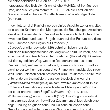
die entscheidenden Quellen an (Ac 16, 13-15). Ein
herausragendes Beispiel für christliche Mobilität ist Irenäus von
Lyon, der aus Smyrna stammte (105). Auch die Familien der
Soldaten spielten bei der Christianisierung eine wichtige Rolle
(107-109).
In den letzten drei Kapiteln werden einige Aspekte weiter entfaltet,
so etwa die Kirchen in den Metropolen, die Beziehungen zwischen
einzelnen Gemeinden im Gesamtreich oder auch der Unterschied
zwischen Stadt und Land. B. geht auch auf das Faktum ein, dass
sich Bischöfe einer Region auf Synoden (ἡ
σύνοδος/concilium/synode, 129) getroffen haben, um den
einzelnen Kirchengemeinden die Möglichkeit einzuräumen, effektiv
an notwendigen Beschlüssen teilzunehmen (Kapitel VI). Hinweise
auf den synodalen Weg, wie er in Deutschland seit 2018 im
Gespräch ist, werden nicht geliefert, offensichtlich auch, weil es
sich hierbei wohl um ein deutsches Phänomen handelt, das in der
Weltkirche unterschiedlich betrachtet wird. Im siebten Kapitel wird
unter anderem thematisiert, dass der theologische Aufruhr
(
l’effervescence théologique
) ab dem zweiten Jahrhundert in der
Kirche zur Herausbildung verschiedener Meinungen geführt hat,
der unter anderem den Begriff «
hérésie
» (αἵρεσις/Lehre,
Weltanschauung) aufkommen ließ (136). Ursprünglich verstand
man darunter, dass ein freiwilliger Zusammenschluss durch eine
enge Bindung an griechische und jüdische philosophische
Gruppierungen erfolgte; demgegenüber nenne man heute den