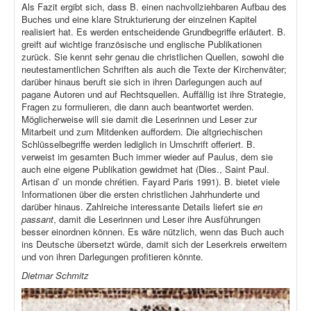
Als Fazit ergibt sich, dass B. einen nachvollziehbaren Aufbau des
Buches und eine klare Strukturierung der einzelnen Kapitel
realisiert hat. Es werden entscheidende Grundbegriffe erläutert. B.
greift auf wichtige französische und englische Publikationen
zurück. Sie kennt sehr genau die christlichen Quellen, sowohl die
neutestamentlichen Schriften als auch die Texte der Kirchenväter;
darüber hinaus beruft sie sich in ihren Darlegungen auch auf
pagane Autoren und auf Rechtsquellen. Auffällig ist ihre Strategie,
Fragen zu formulieren, die dann auch beantwortet werden.
Möglicherweise will sie damit die Leserinnen und Leser zur
Mitarbeit und zum Mitdenken auffordern. Die altgriechischen
Schlüsselbegriffe werden lediglich in Umschrift offeriert. B.
verweist im gesamten Buch immer wieder auf Paulus, dem sie
auch eine eigene Publikation gewidmet hat (Dies., Saint Paul.
Artisan d’ un monde chrétien. Fayard Paris 1991). B. bietet viele
Informationen über die ersten christlichen Jahrhunderte und
darüber hinaus. Zahlreiche interessante Details liefert sie
en
passant
, damit die Leserinnen und Leser ihre Ausführungen
besser einordnen können. Es wäre nützlich, wenn das Buch auch
ins Deutsche übersetzt würde, damit sich der Leserkreis erweitern
und von ihren Darlegungen profitieren könnte.
Dietmar Schmitz