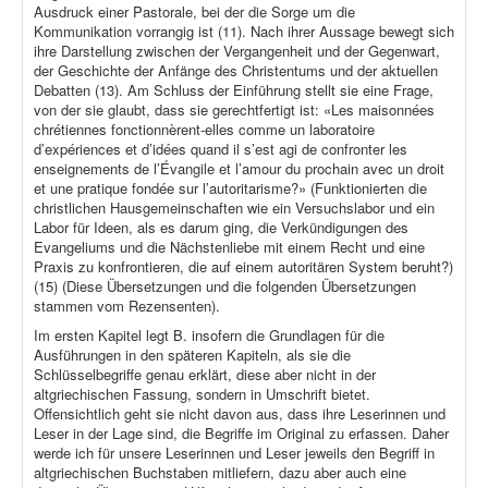
Ausdruck einer Pastorale, bei der die Sorge um die
Kommunikation vorrangig ist (11). Nach ihrer Aussage bewegt sich
ihre Darstellung zwischen der Vergangenheit und der Gegenwart,
der Geschichte der Anfänge des Christentums und der aktuellen
Debatten (13). Am Schluss der Einführung stellt sie eine Frage,
von der sie glaubt, dass sie gerechtfertigt ist: «Les maisonnées
chrétiennes fonctionnèrent-elles comme un laboratoire
d’expériences et d’idées quand il s’est agi de confronter les
enseignements de l’Évangile et l’amour du prochain avec un droit
et une pratique fondée sur l’autoritarisme?» (Funktionierten die
christlichen Hausgemeinschaften wie ein Versuchslabor und ein
Labor für Ideen, als es darum ging, die Verkündigungen des
Evangeliums und die Nächstenliebe mit einem Recht und eine
Praxis zu konfrontieren, die auf einem autoritären System beruht?)
(15) (Diese Übersetzungen und die folgenden Übersetzungen
stammen vom Rezensenten).
Im ersten Kapitel legt B. insofern die Grundlagen für die
Ausführungen in den späteren Kapiteln, als sie die
Schlüsselbegriffe genau erklärt, diese aber nicht in der
altgriechischen Fassung, sondern in Umschrift bietet.
Offensichtlich geht sie nicht davon aus, dass ihre Leserinnen und
Leser in der Lage sind, die Begriffe im Original zu erfassen. Daher
werde ich für unsere Leserinnen und Leser jeweils den Begriff in
altgriechischen Buchstaben mitliefern, dazu aber auch eine