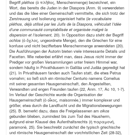
Begriff
pléthos
(ὁ πλῆθος, Menschenmenge) bezeichnet, ein
Wort, das bereits die Juden in der Diaspora (Anm. 9) verwendeten
und das die Idee einer Gemeinschaft vermittelte, die sich trotz der
Zerstreuung und Isolierung organisiert hatte (
le vocabulaire
pléthos, déjà utilisé par les Juifs de la Diaspora, véhiculait l’idée
d’une communauté comptabilisée et organisée malgré la
dispersion et l’isolement,
20). In Opposition dazu steht der Begriff
ochlos
(ὁ ὄχλος, ungeordnete Menge), den die Griechen für eine
konfuse und nicht bezifferbare Menschenmenge anwendeten (20).
Die Ausführungen der Autorin bieten viele interessante Details und
Facetten. Wie nebenbei erfährt man, dass Jesus nicht immer der
Prediger vor großen Versammlungen unter freiem Himmel war,
sondern häufig in Privathäusern in Galiläa und Judäa gepredigt hat
(21). In Privathäusern fanden auch Taufen statt, die etwa Petrus
vornahm; so ließ sich ein römischer Centurio namens Cornelius
mit seiner gesamten Hausgemeinschaft, den Angestellten,
Verwandten und engen Freunden taufen (22, Anm. 17, Ac 10, 1-7).
Im Verlauf der Geschichte wurde die Organisation der
Hausgemeinschaft (ὁ οἶκος, maisonnée,) immer komplexer und
größer, etwa durch die Landflucht und die Migrationsbewegungen
(25). B. bemerkt dazu, dass die Freigelassenen am
oikos
gebunden blieben, zumindest bis zum Tod des Hausherrn,
aufgrund einer Klausel des Aufenthaltsrechts (ἡ παραμονή,
paramonè
,
25). Sie beschreibt zunächst die typisch griechische
und römische Hausgemeinschaft der vorchristlichen Zeit (28-32),