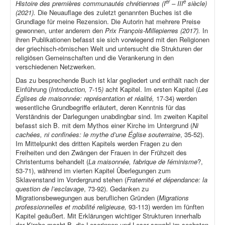
er
e
Histoire des premières communautés chrétiennes (I
– III
siècle)
(2021).
Die Neuauflage des zuletzt genannten Buches ist die
Grundlage für meine Rezension. Die Autorin hat mehrere Preise
gewonnen, unter anderem den
Prix François-Millepierres (2017).
In
ihren Publikationen befasst sie sich vorwiegend mit den Religionen
der griechisch-römischen Welt und untersucht die Strukturen der
religiösen Gemeinschaften und die Verankerung in den
verschiedenen Netzwerken.
Das zu besprechende Buch ist klar gegliedert und enthält nach der
Einführung (
Introduction,
7-15
)
acht Kapitel. Im ersten Kapitel (
Les
Églises de maisonnée: représentation et réalité,
17-34) werden
wesentliche Grundbegriffe erläutert, deren Kenntnis für das
Verständnis der Darlegungen unabdingbar sind. Im zweiten Kapitel
befasst sich B. mit dem Mythos einer Kirche im Untergrund (
Ni
cachées, ni confinées: le mythe d’une Église souterraine
, 35-52).
Im Mittelpunkt des dritten Kapitels werden Fragen zu den
Freiheiten und den Zwängen der Frauen in der Frühzeit des
Christentums behandelt (
La maisonnée, fabrique de féminisme
?,
53-71), während im vierten Kapitel Überlegungen zum
Sklavenstand im Vordergrund stehen (
Fraternité et dépendance: la
question de l’esclavage
, 73-92). Gedanken zu
Migrationsbewegungen aus beruflichen Gründen (
Migrations
professionnelles et mobilité religieuse,
93-113) werden im fünften
Kapitel geäußert. Mit Erklärungen wichtiger Strukturen innerhalb
der Kirche macht B. die Leserinnen und Leser sowohl im sechsten