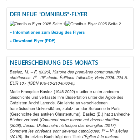
DER NEUE "OMNIBUS"-FLYER
» Informationen zum Bezug des Flyers
» Download Flyer (PDF)
NEUERSCHEINUNG DES MONATS
Baslez, M. – F. (2026), Histoire des premières communautés
er
e
chrétiennes. I
- III
siècle. Éditions Tallandier, Paris 2026. 224 S.
EUR 10,- (ISBN 979-10-210-6766-0).
Marie-Françoise Baslez (1946-2022) studierte unter anderem
Geschichte und verfasste ihre Dissertation unter der Ägide des
Gräzisten André Laronde. Sie lehrte an verschiedenen
französischen Universitäten, zuletzt an der Sorbonne in Paris
(Geschichte des antiken Christentums). Baslez (B.) hat zahlreiche
Bücher verfasst (
Comment notre monde est devenu chrétien
(2008), Jésus: Dictionnaire historique des évangiles (2017),
er
e
Comment les chrétiens sont devenus catholiques: I
– V
siècles
(2019))
. Ihr letztes Buch trägt den Titel:
L’Église à la maison: