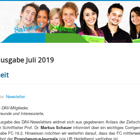
usgabe Juli 2019
eit
ie:
Newsletter
e DAV-Mitglieder,
reunde und Interessierte,
usgabe des DAV-Newsletters widmet sich aus gegebenem Anlass der Zeitschr
r Schriftleiter Prof. Dr.
Markus Schauer
informiert über ein wichtiges Corrige
abe FC 19.2. Hinweisen möchten wir weiterhin darauf, dass das FC mittlerweil
ebot der
Propylaeum-eJournals
(via UB Heidelberg) verfügbar ist.