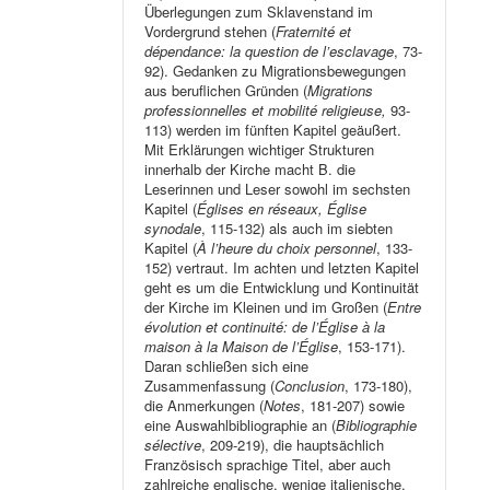
Überlegungen zum Sklavenstand im
Vordergrund stehen (
Fraternité et
dépendance: la question de l’esclavage
, 73-
92). Gedanken zu Migrationsbewegungen
aus beruflichen Gründen (
Migrations
professionnelles et mobilité religieuse,
93-
113) werden im fünften Kapitel geäußert.
Mit Erklärungen wichtiger Strukturen
innerhalb der Kirche macht B. die
Leserinnen und Leser sowohl im sechsten
Kapitel (
Églises en réseaux, Église
synodale
, 115-132) als auch im siebten
Kapitel (
À l’heure du choix personnel
, 133-
152) vertraut. Im achten und letzten Kapitel
geht es um die Entwicklung und Kontinuität
der Kirche im Kleinen und im Großen (
Entre
évolution et continuité: de l’Église à la
maison à la Maison de l’Église
, 153-171).
Daran schließen sich eine
Zusammenfassung (
Conclusion
, 173-180),
die Anmerkungen (
Notes
, 181-207) sowie
eine Auswahlbibliographie an (
Bibliographie
sélective
, 209-219), die hauptsächlich
Französisch sprachige Titel, aber auch
zahlreiche englische, wenige italienische,