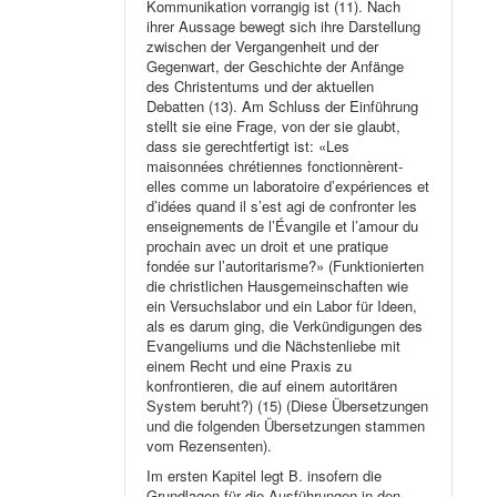
Kommunikation vorrangig ist (11). Nach
ihrer Aussage bewegt sich ihre Darstellung
zwischen der Vergangenheit und der
Gegenwart, der Geschichte der Anfänge
des Christentums und der aktuellen
Debatten (13). Am Schluss der Einführung
stellt sie eine Frage, von der sie glaubt,
dass sie gerechtfertigt ist: «Les
maisonnées chrétiennes fonctionnèrent-
elles comme un laboratoire d’expériences et
d’idées quand il s’est agi de confronter les
enseignements de l’Évangile et l’amour du
prochain avec un droit et une pratique
fondée sur l’autoritarisme?» (Funktionierten
die christlichen Hausgemeinschaften wie
ein Versuchslabor und ein Labor für Ideen,
als es darum ging, die Verkündigungen des
Evangeliums und die Nächstenliebe mit
einem Recht und eine Praxis zu
konfrontieren, die auf einem autoritären
System beruht?) (15) (Diese Übersetzungen
und die folgenden Übersetzungen stammen
vom Rezensenten).
Im ersten Kapitel legt B. insofern die
Grundlagen für die Ausführungen in den