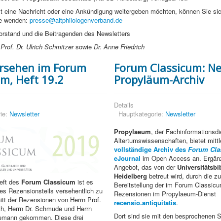
st eine Nachricht oder eine Ankündigung weitergeben möchten, können Sie si
se wenden:
presse@altphilologenverband.de
orstand und die Beitragenden des Newsletters
Prof. Dr. Ulrich Schmitzer
sowie
Dr. Anne Friedrich
rsehen im Forum
Forum Classicum: N
um, Heft 19.2
Propyläum-Archiv
Details
ie:
Newsletter
Hauptkategorie:
Newsletter
Propylaeum
, der Fachinformationsdi
Altertumswissenschaften, bietet mittl
vollständige Archiv des
Forum Cla
eJournal
im Open Access an. Ergänz
Angebot, das von der
Universitätsbi
Heidelberg
betreut wird, durch die zu
Heft des
Forum Classicum
ist es
Bereitstellung der im Forum Classic
es Rezensionsteils versehentlich zu
Rezensionen im Propylaeum-Dienst
tt der Rezensionen von Herrn Prof.
recensio.antiquitatis
.
th, Herrn Dr. Schmude und Herrn
Dort sind sie mit den besprochenen S
semann gekommen. Diese drei