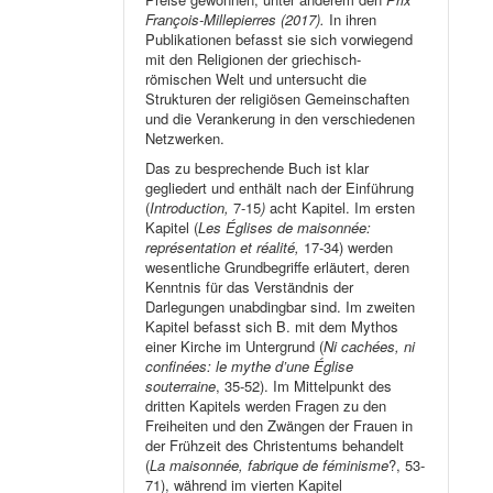
François-Millepierres (2017).
In ihren
Publikationen befasst sie sich vorwiegend
mit den Religionen der griechisch-
römischen Welt und untersucht die
Strukturen der religiösen Gemeinschaften
und die Verankerung in den verschiedenen
Netzwerken.
Das zu besprechende Buch ist klar
gegliedert und enthält nach der Einführung
(
Introduction,
7-15
)
acht Kapitel. Im ersten
Kapitel (
Les Églises de maisonnée:
représentation et réalité,
17-34) werden
wesentliche Grundbegriffe erläutert, deren
Kenntnis für das Verständnis der
Darlegungen unabdingbar sind. Im zweiten
Kapitel befasst sich B. mit dem Mythos
einer Kirche im Untergrund (
Ni cachées, ni
confinées: le mythe d’une Église
souterraine
, 35-52). Im Mittelpunkt des
dritten Kapitels werden Fragen zu den
Freiheiten und den Zwängen der Frauen in
der Frühzeit des Christentums behandelt
(
La maisonnée, fabrique de féminisme
?, 53-
71), während im vierten Kapitel