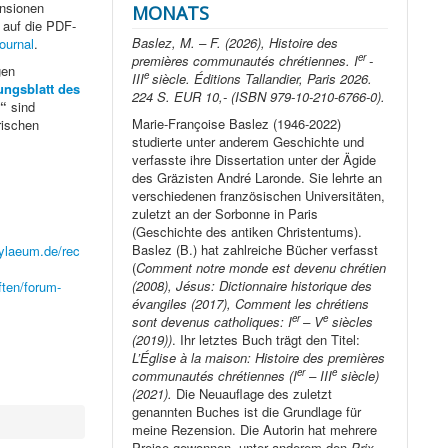
ensionen
MONATS
 auf die PDF-
Baslez, M. – F. (2026), Histoire des
ournal
.
er
premières communautés chrétiennes. I
-
gen
e
III
siècle. Éditions Tallandier, Paris 2026.
lungsblatt des
224 S. EUR 10,- (ISBN 979-10-210-6766-0).
“
sind
Marie-Françoise Baslez (1946-2022)
rischen
studierte unter anderem Geschichte und
verfasste ihre Dissertation unter der Ägide
des Gräzisten André Laronde. Sie lehrte an
verschiedenen französischen Universitäten,
zuletzt an der Sorbonne in Paris
(Geschichte des antiken Christentums).
Baslez (B.) hat zahlreiche Bücher verfasst
pylaeum.de/rec
(
Comment notre monde est devenu chrétien
(2008), Jésus: Dictionnaire historique des
ften/forum-
évangiles (2017), Comment les chrétiens
er
e
sont devenus catholiques: I
– V
siècles
(2019))
. Ihr letztes Buch trägt den Titel:
L’Église à la maison: Histoire des premières
er
e
communautés chrétiennes (I
– III
siècle)
(2021).
Die Neuauflage des zuletzt
genannten Buches ist die Grundlage für
meine Rezension. Die Autorin hat mehrere
Preise gewonnen, unter anderem den
Prix