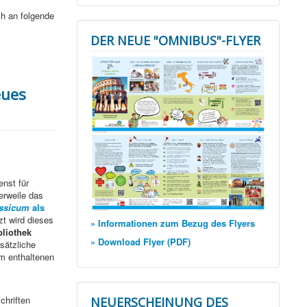
ch an folgende
DER NEUE "OMNIBUS"-FLYER
eues
enst für
erweile das
ssicum
als
t wird dieses
» Informationen zum Bezug des Flyers
bliothek
» Download Flyer (PDF)
sätzliche
um enthaltenen
chriften
NEUERSCHEINUNG DES