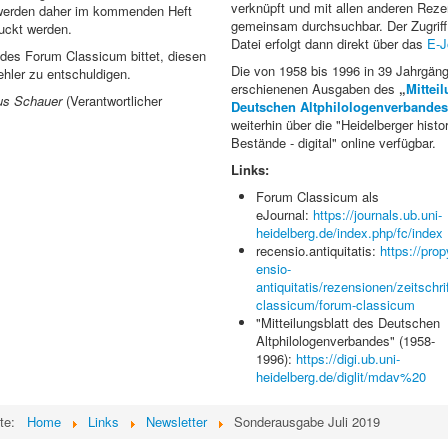
verknüpft und mit allen anderen Rez
werden daher im kommenden Heft
gemeinsam durchsuchbar. Der Zugriff
uckt werden.
Datei erfolgt dann direkt über das
E-J
des Forum Classicum bittet, diesen
Die von 1958 bis 1996 in 39 Jahrgän
hler zu entschuldigen.
erschienenen Ausgaben des
„
Mittei
us Schauer
(Verantwortlicher
Deutschen Altphilologenverbandes
weiterhin über die "Heidelberger histo
Bestände - digital" online verfügbar.
Links:
Forum Classicum als
eJournal:
https://journals.ub.uni-
heidelberg.de/index.php/fc/index
recensio.antiquitatis:
https://pro
ensio-
antiquitatis/rezensionen/zeitschri
classicum/forum-classicum
"Mitteilungsblatt des Deutschen
Altphilologenverbandes" (1958-
1996):
https://digi.ub.uni-
heidelberg.de/diglit/mdav%20
ite:
Home
Links
Newsletter
Sonderausgabe Juli 2019