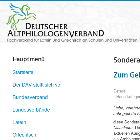
Sondera
Hauptmenü
Startseite
Zum Gel
Der DAV stellt sich vor
Details
Bundesverband
Hauptkategor
Liebe, verehrt
Landesverbände
sehr geehrte F
Latein
diese Sondera
Classicum
: De
aktuellen Ausg
Griechisch
als Archivang