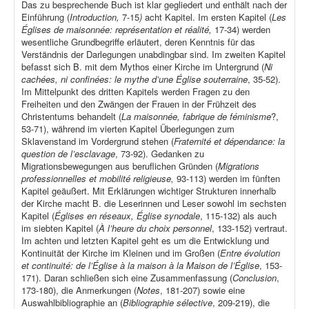
Das zu besprechende Buch ist klar gegliedert und enthält nach der
Einführung (
Introduction,
7-15
)
acht Kapitel. Im ersten Kapitel (
Les
Églises de maisonnée: représentation et réalité,
17-34) werden
wesentliche Grundbegriffe erläutert, deren Kenntnis für das
Verständnis der Darlegungen unabdingbar sind. Im zweiten Kapitel
befasst sich B. mit dem Mythos einer Kirche im Untergrund (
Ni
cachées, ni confinées: le mythe d’une Église souterraine
, 35-52).
Im Mittelpunkt des dritten Kapitels werden Fragen zu den
Freiheiten und den Zwängen der Frauen in der Frühzeit des
Christentums behandelt (
La maisonnée, fabrique de féminisme
?,
53-71), während im vierten Kapitel Überlegungen zum
Sklavenstand im Vordergrund stehen (
Fraternité et dépendance: la
question de l’esclavage
, 73-92). Gedanken zu
Migrationsbewegungen aus beruflichen Gründen (
Migrations
professionnelles et mobilité religieuse,
93-113) werden im fünften
Kapitel geäußert. Mit Erklärungen wichtiger Strukturen innerhalb
der Kirche macht B. die Leserinnen und Leser sowohl im sechsten
Kapitel (
Églises en réseaux, Église synodale
, 115-132) als auch
im siebten Kapitel (
À l’heure du choix personnel
, 133-152) vertraut.
Im achten und letzten Kapitel geht es um die Entwicklung und
Kontinuität der Kirche im Kleinen und im Großen (
Entre évolution
et continuité: de l’Église à la maison à la Maison de l’Église
, 153-
171). Daran schließen sich eine Zusammenfassung (
Conclusion
,
173-180), die Anmerkungen (
Notes
, 181-207) sowie eine
Auswahlbibliographie an (
Bibliographie sélective
, 209-219), die