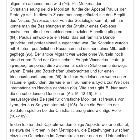
allgemein angenommen wird (94). Ein Merkmal der
Christianisierung sei die Mobilität, für die der Apostel Paulus der
Prototyp sei. In diesem Zusammenhang erläutert sie den Begriff
des Netzes (
le réseau
), der von der Soziologie kommt; mit ihm
könne man die Beziehungen in der Struktur eines Gebietes
analysieren, die die verschiedenen sozialen Einheiten pflegten
(94). Paulus entwickelte ein Netz, das auf familiäre Bande
gründete und professionell ausgerichtet war. Die Kontakte wurden
mit Briefen, persönlichen Besuchen und solcher seiner Mitarbeiter
gepflegt (95). Der antike Migrant war weder ohne Wurzeln noch
stand er am Rand der Gesellschaft. Es gab Wanderkaufleute, (ὁ
ἔμπορος, emporos) die zwischen einzelnen Stationen unterwegs
waren, Briefe und Botschaften überbrachten und für einen
Ideenaustausch sorgten (96). In diese Handelsnetze waren auch
Frauen eingebunden, die wie eine Frau namens Lydia zur Welt des
internationalen Handels gehörten (99). Wie stets gibt B. hier auch
die entscheidenden Quellen an (Ac 16, 13-15). Ein
herausragendes Beispiel für christliche Mobilität ist Irenäus von
Lyon, der aus Smyrna stammte (105). Auch die Familien der
Soldaten spielten bei der Christianisierung eine wichtige Rolle
(107-109).
In den letzten drei Kapiteln werden einige Aspekte weiter entfaltet,
so etwa die Kirchen in den Metropolen, die Beziehungen zwischen
einzelnen Gemeinden im Gesamtreich oder auch der Unterschied