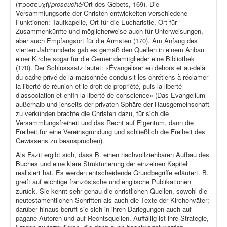
(προσευχή/
proseuchè/
Ort des Gebets, 169). Die
Versammlungsorte der Christen entwickelten verschiedene
Funktionen: Taufkapelle, Ort für die Eucharistie, Ort für
Zusammenkünfte und möglicherweise auch für Unterweisungen,
aber auch Empfangsort für die Ärmsten (170). Am Anfang des
vierten Jahrhunderts gab es gemäß den Quellen in einem Anbau
einer Kirche sogar für die Gemeindemitglieder eine Bibliothek
(170). Der Schlusssatz lautet: «Évangéliser en dehors et au-delà
du cadre privé de la maisonnée conduisit les chrétiens à réclamer
la liberté de réunion et le droit de propriété, puis la liberté
d’association et enfin la liberté de conscience» (Das Evangelium
außerhalb und jenseits der privaten Sphäre der Hausgemeinschaft
zu verkünden brachte die Christen dazu, für sich die
Versammlungsfreiheit und das Recht auf Eigentum, dann die
Freiheit für eine Vereinsgründung und schließlich die Freiheit des
Gewissens zu beanspruchen).
Als Fazit ergibt sich, dass B. einen nachvollziehbaren Aufbau des
Buches und eine klare Strukturierung der einzelnen Kapitel
realisiert hat. Es werden entscheidende Grundbegriffe erläutert. B.
greift auf wichtige französische und englische Publikationen
zurück. Sie kennt sehr genau die christlichen Quellen, sowohl die
neutestamentlichen Schriften als auch die Texte der Kirchenväter;
darüber hinaus beruft sie sich in ihren Darlegungen auch auf
pagane Autoren und auf Rechtsquellen. Auffällig ist ihre Strategie,