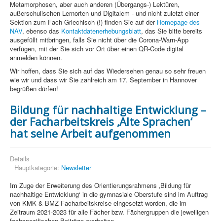
Metamorphosen, aber auch anderen (Übergangs-) Lektüren,
außerschulischen Lernorten und Digitalem - und nicht zuletzt einer
Sektion zum Fach Griechisch (!) finden Sie auf der
Homepage des
NAV
, ebenso das
Kontaktdatenerhebungsblatt
, das Sie bitte bereits
ausgefüllt mitbringen, falls Sie nicht über die Corona-Warn-App
verfügen, mit der Sie sich vor Ort über einen QR-Code digital
anmelden können.
Wir hoffen, dass Sie sich auf das Wiedersehen genau so sehr freuen
wie wir und dass wir Sie zahlreich am 17. September in Hannover
begrüßen dürfen!
Bildung für nachhaltige Entwicklung –
der Facharbeitskreis ‚Alte Sprachen‘
hat seine Arbeit aufgenommen
Details
Hauptkategorie:
Newsletter
Im Zuge der Erweiterung des Orientierungsrahmens ‚Bildung für
nachhaltige Entwicklung‘ in die gymnasiale Oberstufe sind im Auftrag
von KMK & BMZ Facharbeitskreise eingesetzt worden, die im
Zeitraum 2021-2023 für alle Fächer bzw. Fächergruppen die jeweiligen
fachspezifischen Beiträge erarbeiten.