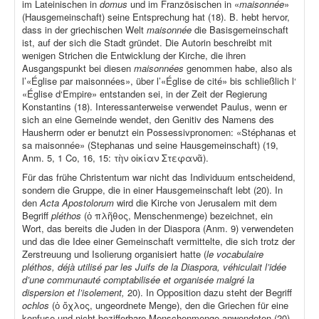
im Lateinischen in
domus
und im Französischen in «
maisonnée
»
(Hausgemeinschaft) seine Entsprechung hat (18). B. hebt hervor,
dass in der griechischen Welt
maisonnée
die Basisgemeinschaft
ist, auf der sich die Stadt gründet. Die Autorin beschreibt mit
wenigen Strichen die Entwicklung der Kirche, die ihren
Ausgangspunkt bei diesen
maisonnées
genommen habe, also als
l’«Église par maisonnées», über l’«Église de cité» bis schließlich l‘
«Église d‘Empire» entstanden sei, in der Zeit der Regierung
Konstantins (18). Interessanterweise verwendet Paulus, wenn er
sich an eine Gemeinde wendet, den Genitiv des Namens des
Hausherrn oder er benutzt ein Possessivpronomen: «Stéphanas et
sa maisonnée» (Stephanas und seine Hausgemeinschaft) (19,
Anm. 5, 1 Co, 16, 15: τὴν οἰκίαν Στεφανᾶ).
Für das frühe Christentum war nicht das Individuum entscheidend,
sondern die Gruppe, die in einer Hausgemeinschaft lebt (20). In
den
Acta Apostolorum
wird die Kirche von Jerusalem mit dem
Begriff
pléthos
(ὁ πλῆθος, Menschenmenge) bezeichnet, ein
Wort, das bereits die Juden in der Diaspora (Anm. 9) verwendeten
und das die Idee einer Gemeinschaft vermittelte, die sich trotz der
Zerstreuung und Isolierung organisiert hatte (
le vocabulaire
pléthos, déjà utilisé par les Juifs de la Diaspora, véhiculait l’idée
d’une communauté comptabilisée et organisée malgré la
dispersion et l’isolement,
20). In Opposition dazu steht der Begriff
ochlos
(ὁ ὄχλος, ungeordnete Menge), den die Griechen für eine
konfuse und nicht bezifferbare Menschenmenge anwendeten (20).