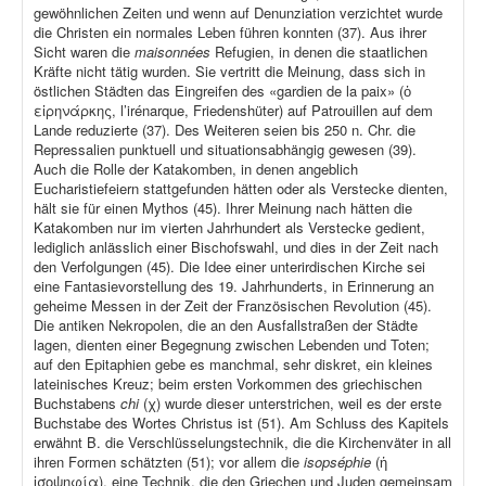
gewöhnlichen Zeiten und wenn auf Denunziation verzichtet wurde
die Christen ein normales Leben führen konnten (37). Aus ihrer
Sicht waren die
maisonnées
Refugien, in denen die staatlichen
Kräfte nicht tätig wurden. Sie vertritt die Meinung, dass sich in
östlichen Städten das Eingreifen des «gardien de la paix» (ὁ
εἰρηνάρκης, l’irénarque, Friedenshüter) auf Patrouillen auf dem
Lande reduzierte (37). Des Weiteren seien bis 250 n. Chr. die
Repressalien punktuell und situationsabhängig gewesen (39).
Auch die Rolle der Katakomben, in denen angeblich
Eucharistiefeiern stattgefunden hätten oder als Verstecke dienten,
hält sie für einen Mythos (45). Ihrer Meinung nach hätten die
Katakomben nur im vierten Jahrhundert als Verstecke gedient,
lediglich anlässlich einer Bischofswahl, und dies in der Zeit nach
den Verfolgungen (45). Die Idee einer unterirdischen Kirche sei
eine Fantasievorstellung des 19. Jahrhunderts, in Erinnerung an
geheime Messen in der Zeit der Französischen Revolution (45).
Die antiken Nekropolen, die an den Ausfallstraßen der Städte
lagen, dienten einer Begegnung zwischen Lebenden und Toten;
auf den Epitaphien gebe es manchmal, sehr diskret, ein kleines
lateinisches Kreuz; beim ersten Vorkommen des griechischen
Buchstabens
chi
(χ) wurde dieser unterstrichen, weil es der erste
Buchstabe des Wortes Christus ist (51). Am Schluss des Kapitels
erwähnt B. die Verschlüsselungstechnik, die die Kirchenväter in all
ihren Formen schätzten (51); vor allem die
isopséphie
(ἡ
ἰσοψηφία), eine Technik, die den Griechen und Juden gemeinsam