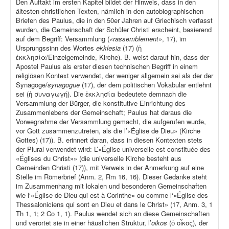
Den Auftakt im ersten Kapitel bildet der Hinweis, dass in den
ältesten christlichen Texten, nämlich in den autobiographischen
Briefen des Paulus, die in den 50er Jahren auf Griechisch verfasst
wurden, die Gemeinschaft der Schüler Christi erscheint, basierend
auf dem Begriff: Versammlung (
«rassemblement»
, 17), im
Ursprungssinn des Wortes
ekklesia
(17) (ἡ
ἐκκλησία/Einzelgemeinde, Kirche). B. weist darauf hin, dass der
Apostel Paulus als erster diesen technischen Begriff in einem
religiösen Kontext verwendet, der weniger allgemein sei als der der
Synagoge/
synagogue
(17), der dem politischen Vokabular entlehnt
sei (ἡ συναγωγή). Die ἐκκλησία bedeutete demnach die
Versammlung der Bürger, die konstitutive Einrichtung des
Zusammenlebens der Gemeinschaft; Paulus hat daraus die
Vorwegnahme der Versammlung gemacht, die aufgerufen wurde,
vor Gott zusammenzutreten, als die l’«Église de Dieu» (Kirche
Gottes) (17)). B. erinnert daran, dass in diesen Kontexten stets
der Plural verwendet wird: L’«Église universelle est constituée des
«Églises du Christ»» (die universelle Kirche besteht aus
Gemeinden Christi (17)), mit Verweis in der Anmerkung auf eine
Stelle im Römerbrief (Anm. 2, Rm 16, 16). Dieser Gedanke steht
im Zusammenhang mit lokalen und besonderen Gemeinschaften
wie l‘«Église de Dieu qui est à Corinthe» ou comme l‘«Église des
Thessaloniciens qui sont en Dieu et dans le Christ» (17, Anm. 3, 1
Th 1, 1; 2 Co 1, 1). Paulus wendet sich an diese Gemeinschaften
und verortet sie in einer häuslichen Struktur, l’
oikos
(ὁ οἶκος)
,
der