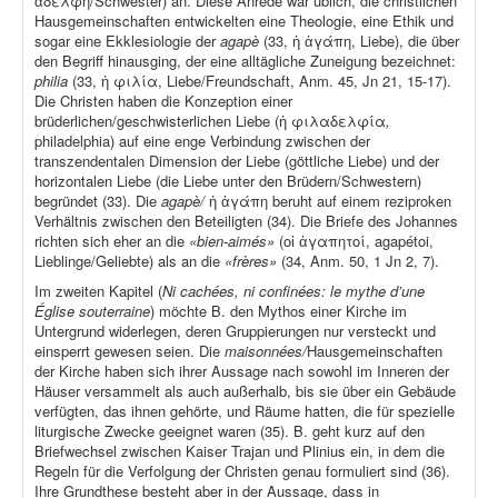
ἀδελφή/Schwester) an. Diese Anrede war üblich, die christlichen
Hausgemeinschaften entwickelten eine Theologie, eine Ethik und
sogar eine Ekklesiologie der
agapè
(33, ἡ ἀγάπη, Liebe), die über
den Begriff hinausging, der eine alltägliche Zuneigung bezeichnet:
philia
(33, ἡ φιλία, Liebe/Freundschaft, Anm. 45, Jn 21, 15-17).
Die Christen haben die Konzeption einer
brüderlichen/geschwisterlichen Liebe (ἡ φιλαδελφία
,
philadelphia) auf eine enge Verbindung zwischen der
transzendentalen Dimension der Liebe (göttliche Liebe) und der
horizontalen Liebe (die Liebe unter den Brüdern/Schwestern)
begründet (33). Die
agapè/
ἡ ἀγάπη beruht auf einem reziproken
Verhältnis zwischen den Beteiligten (34). Die Briefe des Johannes
richten sich eher an die
«bien-aimés»
(οἱ ἀγαπητοί, agapétoi,
Lieblinge/Geliebte) als an die
«frères»
(34, Anm. 50, 1 Jn 2, 7).
Im zweiten Kapitel (
Ni cachées, ni confinées: le mythe d’une
Église souterraine
) möchte B. den Mythos einer Kirche im
Untergrund widerlegen, deren Gruppierungen nur versteckt und
einsperrt gewesen seien. Die
maisonnées/
Hausgemeinschaften
der Kirche haben sich ihrer Aussage nach sowohl im Inneren der
Häuser versammelt als auch außerhalb, bis sie über ein Gebäude
verfügten, das ihnen gehörte, und Räume hatten, die für spezielle
liturgische Zwecke geeignet waren (35). B. geht kurz auf den
Briefwechsel zwischen Kaiser Trajan und Plinius ein, in dem die
Regeln für die Verfolgung der Christen genau formuliert sind (36).
Ihre Grundthese besteht aber in der Aussage, dass in