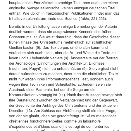
hauptsächlich Französisch sprachige Titel, aber auch zahlreiche
englische, wenige italienische, keinen einzigen deutschen Titel
enthält. Wie üblich in französischen Publikationen findet man das
Inhaltsverzeichnis am Ende des Buches (
Table
, 221-223).
Bereits in der Einleitung lassen einige Bemerkungen der Autorin
deutlich werden, dass sie ausgewiesene Kennerin des frühen
Christentums ist. Sie weist daraufhin, dass die Geschichte dieser
frühen Phase des Christentums mehrheitlich auf schriftlichen
Quellen basiert (9). Das Textcorpus erhöhe sich kaum und
verändere sich auch nicht, aber die Art und Weise die Texte zu
lesen und zu behandeln variiere (9). Andererseits sei der Beitrag
der Archäologie (Einrichtungen der Architektur, Bildnisse,
Inschriften, Papyri) nicht zu unterschätzen (9). Sie vergisst nicht
darauf aufmerksam zu machen, dass man die christlichen Texte
nicht nur wegen ihres Informationsgehalts liest, sondern auch
wegen ihrer Techniken und Schreibstile, außerdem seien sie
Ausdruck einer Pastorale, bei der die Sorge um die
Kommunikation vorrangig ist (11). Nach ihrer Aussage bewegt sich
ihre Darstellung zwischen der Vergangenheit und der Gegenwart,
der Geschichte der Anfänge des Christentums und der aktuellen
Debatten (13). Am Schluss der Einführung stellt sie eine Frage,
von der sie glaubt, dass sie gerechtfertigt ist: «Les maisonnées
chrétiennes fonctionnèrent-elles comme un laboratoire
d’expériences et d’idées quand il s’est agi de confronter les