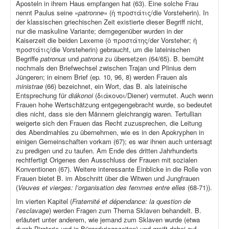
Aposteln in ihrem Haus empfangen hat (63). Eine solche Frau
nennt Paulus seine «
patronne
» (ἡ προστάτις/die Vorsteherin). In
der klassischen griechischen Zeit existierte dieser Begriff nicht,
nur die maskuline Variante; demgegenüber wurden in der
Kaiserzeit die beiden Lexeme (ὁ προστάτης/der Vorsteher; ἡ
προστάτις/die Vorsteherin) gebraucht, um die lateinischen
Begriffe
patronus
und
patrona
zu übersetzen (64/65). B. bemüht
nochmals den Briefwechsel zwischen Trajan und Plinius dem
Jüngeren; in einem Brief (ep
.
10, 96, 8) werden Frauen als
ministrae
(66) bezeichnet, ein Wort, das B. als lateinische
Entsprechung für
diákonoi
(διάκονοι/Diener) vermutet. Auch wenn
Frauen hohe Wertschätzung entgegengebracht wurde, so bedeutet
dies nicht, dass sie den Männern gleichrangig waren. Tertullian
weigerte sich den Frauen das Recht zuzusprechen, die Leitung
des Abendmahles zu übernehmen, wie es in den Apokryphen in
einigen Gemeinschaften vorkam (67); es war ihnen auch untersagt
zu predigen und zu taufen. Am Ende des dritten Jahrhunderts
rechtfertigt Origenes den Ausschluss der Frauen mit sozialen
Konventionen (67). Weitere interessante Einblicke in die Rolle von
Frauen bietet B. im Abschnitt über die Witwen und Jungfrauen
(
Veuves et vierges: l’organisation des femmes entre elles
(68-71)).
Im vierten Kapitel (
Fraternité et dépendance: la question de
l’esclavage
) werden Fragen zum Thema Sklaven behandelt. B.
erläutert unter anderem, wie jemand zum Sklaven wurde (etwa
durch Piraterie und in Bürgerkriegszeiten) und greift dabei auf