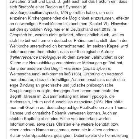
zwischen Stadt und Land. B. geht auch auf das Faktum ein, dass
sich Bischöfe einer Region auf Synoden (ἡ
σύνοδος/concilium/synode, 129) getroffen haben, um den
einzelnen Kirchengemeinden die Möglichkeit einzuräumen, effektiv
an notwendigen Beschlüssen teilzunehmen (Kapitel VI). Hinweise
auf den synodalen Weg, wie er in Deutschland seit 2018 im
Gespräch ist, werden nicht geliefert, offensichtlich auch, weil es
sich hierbei wohl um ein deutsches Phänomen handelt, das in der
Weltkirche unterschiedlich betrachtet wird. Im siebten Kapitel wird
unter anderem thematisiert, dass der theologische Aufruhr
(
l’effervescence théologique
) ab dem zweiten Jahrhundert in der
Kirche zur Herausbildung verschiedener Meinungen geführt hat,
der unter anderem den Begriff «
hérésie
» (αἵρεσις/Lehre,
Weltanschauung) aufkommen ließ (136). Ursprünglich verstand
man darunter, dass ein freiwilliger Zusammenschluss durch eine
enge Bindung an griechische und jüdische philosophische
Gruppierungen erfolgte; demgegenüber nenne man heute den
Begriff Häresie im Zusammenhang mit einer Typologie, die
Anderssein, Irrtum und Ausschluss assoziiere (136). Hier hätte
man mit Gewinn auf deutschsprachige Publikationen zum Thema
Häresie und christliche Polemik verweisen können. Auch im
siebten Kapitel gibt es eine Reihe von bemerkenswerten
Informationen, etwa dass Christen eine weitere Identität bzw.
einen anderen Namen annahmen, wenn sie in einen anderen
Kultur- oder Sprachkreis gelangten. Dabei spielte die Formulierung