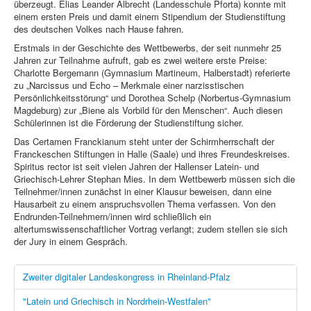
überzeugt. Elias Leander Albrecht (Landesschule Pforta) konnte mit
einem ersten Preis und damit einem Stipendium der Studienstiftung
des deutschen Volkes nach Hause fahren.
Erstmals in der Geschichte des Wettbewerbs, der seit nunmehr 25
Jahren zur Teilnahme aufruft, gab es zwei weitere erste Preise:
Charlotte Bergemann (Gymnasium Martineum, Halberstadt) referierte
zu „Narcissus und Echo – Merkmale einer narzisstischen
Persönlichkeitsstörung“ und Dorothea Schelp (Norbertus-Gymnasium
Magdeburg) zur „Biene als Vorbild für den Menschen“. Auch diesen
Schülerinnen ist die Förderung der Studienstiftung sicher.
Das Certamen Franckianum steht unter der Schirmherrschaft der
Franckeschen Stiftungen in Halle (Saale) und ihres Freundeskreises.
Spiritus rector ist seit vielen Jahren der Hallenser Latein- und
Griechisch-Lehrer Stephan Mies. In dem Wettbewerb müssen sich die
Teilnehmer/innen zunächst in einer Klausur beweisen, dann eine
Hausarbeit zu einem anspruchsvollen Thema verfassen. Von den
Endrunden-Teilnehmern/innen wird schließlich ein
altertumswissenschaftlicher Vortrag verlangt; zudem stellen sie sich
der Jury in einem Gespräch.
Zweiter digitaler Landeskongress in Rheinland-Pfalz
"Latein und Griechisch in Nordrhein-Westfalen"