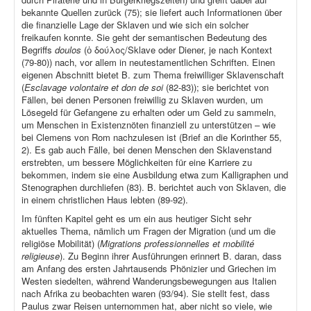
bekannte Quellen zurück (75); sie liefert auch Informationen über
die finanzielle Lage der Sklaven und wie sich ein solcher
freikaufen konnte. Sie geht der semantischen Bedeutung des
Begriffs
doulos
(ὁ δούλος/Sklave oder Diener, je nach Kontext
(79-80)) nach, vor allem in neutestamentlichen Schriften. Einen
eigenen Abschnitt bietet B. zum Thema freiwilliger Sklavenschaft
(
Esclavage volontaire et don de soi
(82-83)); sie berichtet von
Fällen, bei denen Personen freiwillig zu Sklaven wurden, um
Lösegeld für Gefangene zu erhalten oder um Geld zu sammeln,
um Menschen in Existenznöten finanziell zu unterstützen – wie
bei Clemens von Rom nachzulesen ist (Brief an die Korinther 55,
2). Es gab auch Fälle, bei denen Menschen den Sklavenstand
erstrebten, um bessere Möglichkeiten für eine Karriere zu
bekommen, indem sie eine Ausbildung etwa zum Kalligraphen und
Stenographen durchliefen (83). B. berichtet auch von Sklaven, die
in einem christlichen Haus lebten (89-92).
Im fünften Kapitel geht es um ein aus heutiger Sicht sehr
aktuelles Thema, nämlich um Fragen der Migration (und um die
religiöse Mobilität) (
Migrations professionnelles et mobilité
religieuse
). Zu Beginn ihrer Ausführungen erinnert B. daran, dass
am Anfang des ersten Jahrtausends Phönizier und Griechen im
Westen siedelten, während Wanderungsbewegungen aus Italien
nach Afrika zu beobachten waren (93/94). Sie stellt fest, dass
Paulus zwar Reisen unternommen hat, aber nicht so viele, wie