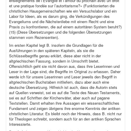
enseignements de l’Évangile et l’amour du prochain avec un droit
et une pratique fondée sur l’autoritarisme?» (Funktionierten die
christlichen Hausgemeinschaften wie ein Versuchslabor und ein
Labor für Ideen, als es darum ging, die Verkündigungen des
Evangeliums und die Nächstenliebe mit einem Recht und eine
Praxis zu konfrontieren, die auf einem autoritären System beruht?)
(15) (Diese Übersetzungen und die folgenden Übersetzungen
stammen vom Rezensenten).
Im ersten Kapitel legt B. insofern die Grundlagen für die
Ausführungen in den späteren Kapiteln, als sie die
Schlüsselbegriffe genau erklärt, diese aber nicht in der
altgriechischen Fassung, sondern in Umschrift bietet.
Offensichtlich geht sie nicht davon aus, dass ihre Leserinnen und
Leser in der Lage sind, die Begriffe im Original zu erfassen. Daher
werde ich für unsere Leserinnen und Leser jeweils den Begriff in
altgriechischen Buchstaben mitliefern, dazu aber auch eine
deutsche Übersetzung. Hilfreich ist auch, dass die Autorin stets
auf Quellen verweist, sei es auf die Texte des Neuen Testaments,
sei es auf Schriften der Kirchenväter, aber auch auf pagane
Textstellen. Damit erhalten ihre Aussagen ein wissenschaftliches
Fundament und zeigen übrigens ihre enorme Kenntnis der antiken
christlichen Literatur. Es bleibt noch der Hinweis, dass B. nicht nur
für Theologen schreibt, sondern auch für an den antiken Sprachen
Interessierte.