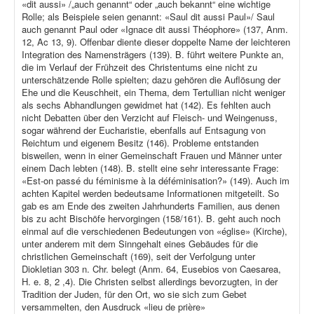
«dit aussi» /„auch genannt“ oder „auch bekannt“ eine wichtige
Rolle; als Beispiele seien genannt: «Saul dit aussi Paul»/ Saul
auch genannt Paul oder «Ignace dit aussi Théophore» (137, Anm.
12, Ac 13, 9). Offenbar diente dieser doppelte Name der leichteren
Integration des Namensträgers (139). B. führt weitere Punkte an,
die im Verlauf der Frühzeit des Christentums eine nicht zu
unterschätzende Rolle spielten; dazu gehören die Auflösung der
Ehe und die Keuschheit, ein Thema, dem Tertullian nicht weniger
als sechs Abhandlungen gewidmet hat (142). Es fehlten auch
nicht Debatten über den Verzicht auf Fleisch- und Weingenuss,
sogar während der Eucharistie, ebenfalls auf Entsagung von
Reichtum und eigenem Besitz (146). Probleme entstanden
bisweilen, wenn in einer Gemeinschaft Frauen und Männer unter
einem Dach lebten (148). B. stellt eine sehr interessante Frage:
«Est-on passé du féminisme à la déféminisation?» (149). Auch im
achten Kapitel werden bedeutsame Informationen mitgeteilt. So
gab es am Ende des zweiten Jahrhunderts Familien, aus denen
bis zu acht Bischöfe hervorgingen (158/161). B. geht auch noch
einmal auf die verschiedenen Bedeutungen von «église» (Kirche),
unter anderem mit dem Sinngehalt eines Gebäudes für die
christlichen Gemeinschaft (169), seit der Verfolgung unter
Diokletian 303 n. Chr. belegt (Anm. 64, Eusebios von Caesarea,
H. e. 8, 2 ,4). Die Christen selbst allerdings bevorzugten, in der
Tradition der Juden, für den Ort, wo sie sich zum Gebet
versammelten, den Ausdruck «lieu de prière»