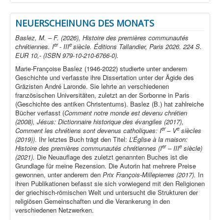
NEUERSCHEINUNG DES MONATS
Baslez, M. – F. (2026), Histoire des premières communautés
er
e
chrétiennes. I
- III
siècle. Éditions Tallandier, Paris 2026. 224 S.
EUR 10,- (ISBN 979-10-210-6766-0).
Marie-Françoise Baslez (1946-2022) studierte unter anderem
Geschichte und verfasste ihre Dissertation unter der Ägide des
Gräzisten André Laronde. Sie lehrte an verschiedenen
französischen Universitäten, zuletzt an der Sorbonne in Paris
(Geschichte des antiken Christentums). Baslez (B.) hat zahlreiche
Bücher verfasst (
Comment notre monde est devenu chrétien
(2008), Jésus: Dictionnaire historique des évangiles (2017),
er
e
Comment les chrétiens sont devenus catholiques: I
– V
siècles
(2019))
. Ihr letztes Buch trägt den Titel:
L’Église à la maison:
er
e
Histoire des premières communautés chrétiennes (I
– III
siècle)
(2021).
Die Neuauflage des zuletzt genannten Buches ist die
Grundlage für meine Rezension. Die Autorin hat mehrere Preise
gewonnen, unter anderem den
Prix François-Millepierres (2017).
In
ihren Publikationen befasst sie sich vorwiegend mit den Religionen
der griechisch-römischen Welt und untersucht die Strukturen der
religiösen Gemeinschaften und die Verankerung in den
verschiedenen Netzwerken.