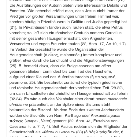
Die Ausführungen der Autorin bieten viele interessante Details und
Facetten. Wie nebenbei erfährt man, dass Jesus nicht immer der
Prediger vor großen Versammlungen unter freiem Himmel war,
sondern häufig in Privathäusern in Galiläa und Judäa gepredigt hat
(21). In Privathäusern fanden auch Taufen statt, die etwa Petrus
vornahm; so ließ sich ein römischer Centurio namens Cornelius
mit seiner gesamten Hausgemeinschaft, den Angestellten,
Verwandten und engen Freunden taufen (22, Anm. 17, Ac 10, 1-7).
Im Verlauf der Geschichte wurde die Organisation der
Hausgemeinschaft (ὁ οἶκος, maisonnée,) immer komplexer und
größer, etwa durch die Landflucht und die Migrationsbewegungen
(25). B. bemerkt dazu, dass die Freigelassenen am
oikos
gebunden blieben, zumindest bis zum Tod des Hausherrn,
aufgrund einer Klausel des Aufenthaltsrechts (ἡ παραμονή,
paramonè
,
25). Sie beschreibt zunächst die typisch griechische
und römische Hausgemeinschaft der vorchristlichen Zeit (28-32),
um dann Einzelheiten der christlichen Hausgemeinschaft zu liefern
(32-34). Es wird auch das Vokabular einer derart neuen
maisonnée
chrétienne
präsentiert; an der Spitze eines Bistums steht
bekanntlich der Bischof. Ab dem Ende des zweiten Jahrhunderts
wurden die Bischöfe von Rom, Karthago oder Alexandria
papa
/
πάπας (
«pape»
, Vater) genannt (32, Anm. 41, Eusebios von
Caesarea H
.
e
.
7, 7, 4). Seit Paulus redeten sich die Mitglieder der
Gemeinschaft als
«frère»
ou
«soeur»
(33) (ὁ ἀδελφός/Bruder, ἡ