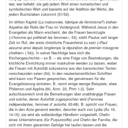
war, war beliebt: sie gab jedem Wort einen numerischen und
symbolischen Wert und basierte auf der Addition der Werte, die
jedem Buchstaben zukommt (51/52).
Im dritten Kapitel (
La maisonnée, fabrique de féminisme
?) stehen
Aspekte der Rolle der Frau im Vordergrund. Während Jesus in den
Evangelien als Mann erscheint, der die Frauen bevorzugte
(«
l’homme qui préférait les femmes»
, 53), steht Paulus seit langer
Zeit im Ruf, der erste christliche Frauenfeind zu sein («
Paul
assume ainsi depuis longtemps la réputation de premier misogyne
chrétien»
( 54)). In seiner Nachfolge lese sich die
Kirchengeschichte – so B. – als eine Folge von Bestrebungen, die
kirchliche Einrichtung immer maskuliner werden zu lassen, wobei
die Frauen mit Autorität sukzessive aus den kanonischen Texten
verschwunden seien (54). In den neutestamentlichen Schriften
wird kaum von Paaren gesprochen, die gemeinsam für die
Evangelisierung eintreten. B. nennt einige wenige Beispiele, etwa
Philemon und Apphia (60, Anm. 23, Phm 1-2). Sehr
aufschlussreich sind die Bemerkungen über unabhängige Frauen
und solche, denen Autorität zugesprochen wird (
Femmes
indépendantes, femmes d‘ autorité
, 63-68). B. spricht von Frauen,
die in den
Acta
genannt werden, darunter auch von Lydia (Ac 16,
14-15); sie wird als selbständige Händlerin vorgestellt, Chefin
eines Unternehmens (für Purpurstoffe) und Chefin der Familie, die
sich mit ihrem gesamten Gefolge hat taufen lassen und die