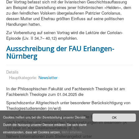
Der Vortrag befasst sich mit der livianischen Geschichtsauffassung
am Beispiel der Darstellung eines jener frührömischen »Helden«, dem
zu den feindlichen Volskern übergelaufenen Patrizier Coriolanus,
dessen Mutter und Ehefrau größten Einfluss auf seine politischen
Handlungen hatten.
Zur Vorbereitung auf seinen Vortrag wird die Lektüre der Coriolan-
Episode (Liv. II 34,7– 40,12) empfohlen.
Ausschreibung der FAU Erlangen-
Nürnberg
Details
Hauptkategorie:
Newsletter
In der Philosophischen Fakultät und Fachbereich Theologie ist am
Fachbereich Theologie zum 01.04.2025 die
Sprachdozentur Altgriechisch unter besonderer Berücksichtigung von
Theologiestudierenden (m/w/d)
in Vollzeit (100%) unbefristet zu besetzen. Die Einstellung erfolgt je
Cookies helfen uns bei der Bereitstellung unserer Dienste.
OK
nach tariflichen und persönlichen Voraussetzungen im Beamten- (A
Durch die Nutzung unserer Dienste erklären Sie sich damit
13) oder im Angestelltenverhältnis (E 13).
einverstanden, dass wir Cookies setzen.
Mehr erfahren...
Nähere Informationen zum Stellenangebot unter