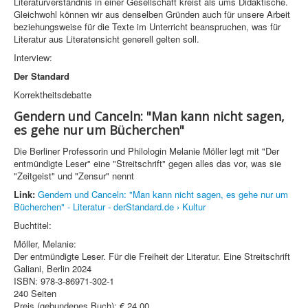
Literaturverständnis in einer Gesellschaft kreist als ums Didaktische.
Gleichwohl können wir aus denselben Gründen auch für unsere Arbeit
beziehungsweise für die Texte im Unterricht beanspruchen, was für
Literatur aus Literatensicht generell gelten soll.
Interview:
Der Standard
Korrektheitsdebatte
Gendern und Canceln: "Man kann nicht sagen,
es gehe nur um Bücherchen"
Die Berliner Professorin und Philologin Melanie Möller legt mit "Der
entmündigte Leser" eine "Streitschrift" gegen alles das vor, was sie
"Zeitgeist" und "Zensur" nennt
Link:
Gendern und Canceln: "Man kann nicht sagen, es gehe nur um
Bücherchen" - Literatur - derStandard.de › Kultur
Buchtitel:
Möller, Melanie:
Der entmündigte Leser. Für die Freiheit der Literatur. Eine Streitschrift
Galiani, Berlin 2024
ISBN: 978-3-86971-302-1
240 Seiten
Preis (gebundenes Buch): € 24,00