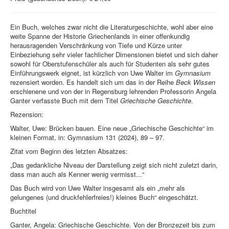
Ein Buch, welches zwar nicht die Literaturgeschichte, wohl aber eine
weite Spanne der Historie Griechenlands in einer offenkundig
herausragenden Verschränkung von Tiefe und Kürze unter
Einbeziehung sehr vieler fachlicher Dimensionen bietet und sich daher
sowohl für Oberstufenschüler als auch für Studenten als sehr gutes
Einführungswerk eignet, ist kürzlich von Uwe Walter im
Gymnasium
rezensiert worden. Es handelt sich um das in der Reihe
Beck Wissen
erschienene und von der in Regensburg lehrenden Professorin Angela
Ganter verfasste Buch mit dem Titel
Griechische Geschichte
.
Rezension:
Walter, Uwe: Brücken bauen. Eine neue „Griechische Geschichte“ im
kleinen Format, in: Gymnasium 131 (2024), 89 – 97.
Zitat vom Beginn des letzten Absatzes:
„Das gedankliche Niveau der Darstellung zeigt sich nicht zuletzt darin,
dass man auch als Kenner wenig vermisst...“
Das Buch wird von Uwe Walter insgesamt als ein „mehr als
gelungenes (und druckfehlerfreies!) kleines Buch“ eingeschätzt.
Buchtitel
Ganter, Angela: Griechische Geschichte. Von der Bronzezeit bis zum