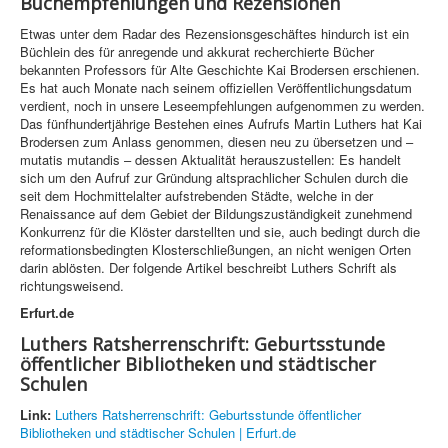
Buchempfehlungen und Rezensionen
Etwas unter dem Radar des Rezensionsgeschäftes hindurch ist ein
Büchlein des für anregende und akkurat recherchierte Bücher
bekannten Professors für Alte Geschichte Kai Brodersen erschienen.
Es hat auch Monate nach seinem offiziellen Veröffentlichungsdatum
verdient, noch in unsere Leseempfehlungen aufgenommen zu werden.
Das fünfhundertjährige Bestehen eines Aufrufs Martin Luthers hat Kai
Brodersen zum Anlass genommen, diesen neu zu übersetzen und –
mutatis mutandis – dessen Aktualität herauszustellen: Es handelt
sich um den Aufruf zur Gründung altsprachlicher Schulen durch die
seit dem Hochmittelalter aufstrebenden Städte, welche in der
Renaissance auf dem Gebiet der Bildungszuständigkeit zunehmend
Konkurrenz für die Klöster darstellten und sie, auch bedingt durch die
reformationsbedingten Klosterschließungen, an nicht wenigen Orten
darin ablösten. Der folgende Artikel beschreibt Luthers Schrift als
richtungsweisend.
Erfurt.de
Luthers Ratsherrenschrift: Geburtsstunde
öffentlicher Bibliotheken und städtischer
Schulen
Link:
Luthers Ratsherrenschrift: Geburtsstunde öffentlicher
Bibliotheken und städtischer Schulen | Erfurt.de