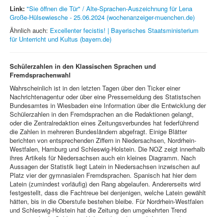
Link:
"Sie öffnen die Tür" / Alte-Sprachen-Auszeichnung für Lena
Große-Hülsewiesche - 25.06.2024 (wochenanzeiger-muenchen.de)
Ähnlich auch:
Excellenter fecistis! | Bayerisches Staatsministerium
für Unterricht und Kultus (bayern.de)
Schülerzahlen in den Klassischen Sprachen und
Fremdsprachenwahl
Wahrscheinlich ist in den letzten Tagen über den Ticker einer
Nachrichtenagentur oder über eine Pressemeldung des Statistschen
Bundesamtes in Wiesbaden eine Information über die Entwicklung der
Schülerzahlen in den Fremdsprachen an die Redaktionen gelangt,
oder die Zentralredaktion eines Zeitungsverbundes hat federführend
die Zahlen in mehreren Bundesländern abgefragt. Einige Blätter
berichten von entsprechenden Ziffern in Niedersachsen, Nordrhein-
Westfalen, Hamburg und Schleswig-Holstein. Die NOZ zeigt innerhalb
ihres Artikels für Niedersachsen auch ein kleines Diagramm. Nach
Aussagen der Statistik liegt Latein in Niedersachsen inzwischen auf
Platz vier der gymnasialen Fremdsprachen. Spanisch hat hier dem
Latein (zumindest vorläufig) den Rang abgelaufen. Andererseits wird
festgestellt, dass die Fachtreue bei denjenigen, welche Latein gewählt
hätten, bis in die Oberstufe bestehen bleibe. Für Nordrhein-Westfalen
und Schleswig-Holstein hat die Zeitung den umgekehrten Trend