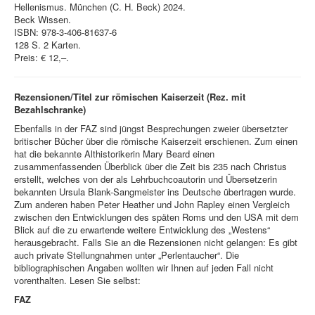
Hellenismus. München (C. H. Beck) 2024.
Beck Wissen.
ISBN: 978-3-406-81637-6
128 S. 2 Karten.
Preis: € 12,–.
Rezensionen/Titel zur römischen Kaiserzeit (Rez. mit
Bezahlschranke)
Ebenfalls in der FAZ sind jüngst Besprechungen zweier übersetzter
britischer Bücher über die römische Kaiserzeit erschienen. Zum einen
hat die bekannte Althistorikerin Mary Beard einen
zusammenfassenden Überblick über die Zeit bis 235 nach Christus
erstellt, welches von der als Lehrbuchcoautorin und Übersetzerin
bekannten Ursula Blank-Sangmeister ins Deutsche übertragen wurde.
Zum anderen haben Peter Heather und John Rapley einen Vergleich
zwischen den Entwicklungen des späten Roms und den USA mit dem
Blick auf die zu erwartende weitere Entwicklung des „Westens“
herausgebracht. Falls Sie an die Rezensionen nicht gelangen: Es gibt
auch private Stellungnahmen unter „Perlentaucher“. Die
bibliographischen Angaben wollten wir Ihnen auf jeden Fall nicht
vorenthalten. Lesen Sie selbst:
FAZ