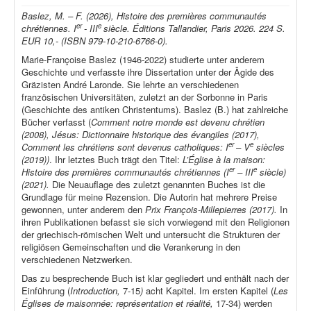
Baslez, M. – F. (2026), Histoire des premières communautés
er
e
chrétiennes. I
- III
siècle. Éditions Tallandier, Paris 2026. 224 S.
EUR 10,- (ISBN 979-10-210-6766-0).
Marie-Françoise Baslez (1946-2022) studierte unter anderem
Geschichte und verfasste ihre Dissertation unter der Ägide des
Gräzisten André Laronde. Sie lehrte an verschiedenen
französischen Universitäten, zuletzt an der Sorbonne in Paris
(Geschichte des antiken Christentums). Baslez (B.) hat zahlreiche
Bücher verfasst (
Comment notre monde est devenu chrétien
(2008), Jésus: Dictionnaire historique des évangiles (2017),
er
e
Comment les chrétiens sont devenus catholiques: I
– V
siècles
(2019))
. Ihr letztes Buch trägt den Titel:
L’Église à la maison:
er
e
Histoire des premières communautés chrétiennes (I
– III
siècle)
(2021).
Die Neuauflage des zuletzt genannten Buches ist die
Grundlage für meine Rezension. Die Autorin hat mehrere Preise
gewonnen, unter anderem den
Prix François-Millepierres (2017).
In
ihren Publikationen befasst sie sich vorwiegend mit den Religionen
der griechisch-römischen Welt und untersucht die Strukturen der
religiösen Gemeinschaften und die Verankerung in den
verschiedenen Netzwerken.
Das zu besprechende Buch ist klar gegliedert und enthält nach der
Einführung (
Introduction,
7-15
)
acht Kapitel. Im ersten Kapitel (
Les
Églises de maisonnée: représentation et réalité,
17-34) werden