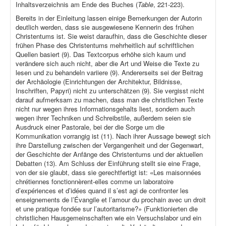
Inhaltsverzeichnis am Ende des Buches (
Table
, 221-223).
Bereits in der Einleitung lassen einige Bemerkungen der Autorin
deutlich werden, dass sie ausgewiesene Kennerin des frühen
Christentums ist. Sie weist daraufhin, dass die Geschichte dieser
frühen Phase des Christentums mehrheitlich auf schriftlichen
Quellen basiert (9). Das Textcorpus erhöhe sich kaum und
verändere sich auch nicht, aber die Art und Weise die Texte zu
lesen und zu behandeln variiere (9). Andererseits sei der Beitrag
der Archäologie (Einrichtungen der Architektur, Bildnisse,
Inschriften, Papyri) nicht zu unterschätzen (9). Sie vergisst nicht
darauf aufmerksam zu machen, dass man die christlichen Texte
nicht nur wegen ihres Informationsgehalts liest, sondern auch
wegen ihrer Techniken und Schreibstile, außerdem seien sie
Ausdruck einer Pastorale, bei der die Sorge um die
Kommunikation vorrangig ist (11). Nach ihrer Aussage bewegt sich
ihre Darstellung zwischen der Vergangenheit und der Gegenwart,
der Geschichte der Anfänge des Christentums und der aktuellen
Debatten (13). Am Schluss der Einführung stellt sie eine Frage,
von der sie glaubt, dass sie gerechtfertigt ist: «Les maisonnées
chrétiennes fonctionnèrent-elles comme un laboratoire
d’expériences et d’idées quand il s’est agi de confronter les
enseignements de l’Évangile et l’amour du prochain avec un droit
et une pratique fondée sur l’autoritarisme?» (Funktionierten die
christlichen Hausgemeinschaften wie ein Versuchslabor und ein