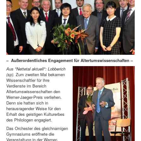
– Außerordentliches Engagement für Altertumswissenschaften –
Aus "Nettetal aktuell": Lobberich
(sp).
Zum zweiten Mal bekamen
Wissenschaftler für ihre
Verdienste im Bereich
Altertumswissenschaften den
Werner-Jaeger-Preis verliehen.
Denn sie hatten sich in
herausragender Weise für den
Erhalt des geistigen Kulturerbes
des Philologen engagiert.
Das Orchester des gleichnamigen
Gymnasiums eröffnete die
Veranstaltung in der Werner-