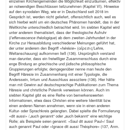
einzelnen Kirchengemeinden die Möglichkeit einzuräumen, effektiv
an notwendigen Beschlüssen teilzunehmen (Kapitel VI). Hinweise
auf den synodalen Weg, wie er in Deutschland seit 2018 im
Gespräch ist, werden nicht geliefert, offensichtlich auch, weil es
sich hierbei wohl um ein deutsches Phänomen handelt, das in der
Weltkirche unterschiedlich betrachtet wird. Im siebten Kapitel wird
unter anderem thematisiert, dass der theologische Aufruhr
(
l’effervescence théologique
) ab dem zweiten Jahrhundert in der
Kirche zur Herausbildung verschiedener Meinungen geführt hat,
der unter anderem den Begriff «
hérésie
» (αἵρεσις/Lehre,
Weltanschauung) aufkommen ließ (136). Ursprünglich verstand
man darunter, dass ein freiwilliger Zusammenschluss durch eine
enge Bindung an griechische und jüdische philosophische
Gruppierungen erfolgte; demgegenüber nenne man heute den
Begriff Häresie im Zusammenhang mit einer Typologie, die
Anderssein, Irrtum und Ausschluss assoziiere (136). Hier hätte
man mit Gewinn auf deutschsprachige Publikationen zum Thema
Häresie und christliche Polemik verweisen können. Auch im
siebten Kapitel gibt es eine Reihe von bemerkenswerten
Informationen, etwa dass Christen eine weitere Identität bzw.
einen anderen Namen annahmen, wenn sie in einen anderen
Kultur- oder Sprachkreis gelangten. Dabei spielte die Formulierung
«dit aussi» /„auch genannt“ oder „auch bekannt“ eine wichtige
Rolle; als Beispiele seien genannt: «Saul dit aussi Paul»/ Saul
auch genannt Paul oder «Ignace dit aussi Théophore» (137, Anm.