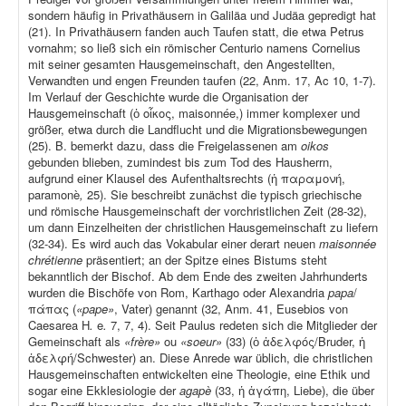
sondern häufig in Privathäusern in Galiläa und Judäa gepredigt hat
(21). In Privathäusern fanden auch Taufen statt, die etwa Petrus
vornahm; so ließ sich ein römischer Centurio namens Cornelius
mit seiner gesamten Hausgemeinschaft, den Angestellten,
Verwandten und engen Freunden taufen (22, Anm. 17, Ac 10, 1-7).
Im Verlauf der Geschichte wurde die Organisation der
Hausgemeinschaft (ὁ οἶκος, maisonnée,) immer komplexer und
größer, etwa durch die Landflucht und die Migrationsbewegungen
(25). B. bemerkt dazu, dass die Freigelassenen am
oikos
gebunden blieben, zumindest bis zum Tod des Hausherrn,
aufgrund einer Klausel des Aufenthaltsrechts (ἡ παραμονή,
paramonè
,
25). Sie beschreibt zunächst die typisch griechische
und römische Hausgemeinschaft der vorchristlichen Zeit (28-32),
um dann Einzelheiten der christlichen Hausgemeinschaft zu liefern
(32-34). Es wird auch das Vokabular einer derart neuen
maisonnée
chrétienne
präsentiert; an der Spitze eines Bistums steht
bekanntlich der Bischof. Ab dem Ende des zweiten Jahrhunderts
wurden die Bischöfe von Rom, Karthago oder Alexandria
papa
/
πάπας (
«pape»
, Vater) genannt (32, Anm. 41, Eusebios von
Caesarea H
.
e
.
7, 7, 4). Seit Paulus redeten sich die Mitglieder der
Gemeinschaft als
«frère»
ou
«soeur»
(33) (ὁ ἀδελφός/Bruder, ἡ
ἀδελφή/Schwester) an. Diese Anrede war üblich, die christlichen
Hausgemeinschaften entwickelten eine Theologie, eine Ethik und
sogar eine Ekklesiologie der
agapè
(33, ἡ ἀγάπη, Liebe), die über