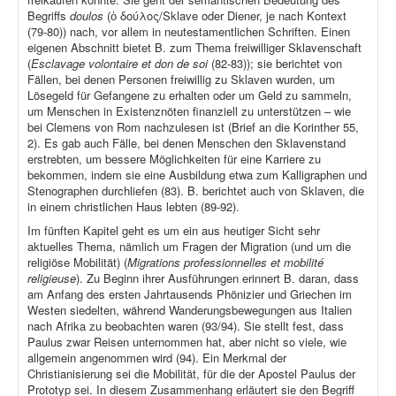
Begriffs
doulos
(ὁ δούλος/Sklave oder Diener, je nach Kontext
(79-80)) nach, vor allem in neutestamentlichen Schriften. Einen
eigenen Abschnitt bietet B. zum Thema freiwilliger Sklavenschaft
(
Esclavage volontaire et don de soi
(82-83)); sie berichtet von
Fällen, bei denen Personen freiwillig zu Sklaven wurden, um
Lösegeld für Gefangene zu erhalten oder um Geld zu sammeln,
um Menschen in Existenznöten finanziell zu unterstützen – wie
bei Clemens von Rom nachzulesen ist (Brief an die Korinther 55,
2). Es gab auch Fälle, bei denen Menschen den Sklavenstand
erstrebten, um bessere Möglichkeiten für eine Karriere zu
bekommen, indem sie eine Ausbildung etwa zum Kalligraphen und
Stenographen durchliefen (83). B. berichtet auch von Sklaven, die
in einem christlichen Haus lebten (89-92).
Im fünften Kapitel geht es um ein aus heutiger Sicht sehr
aktuelles Thema, nämlich um Fragen der Migration (und um die
religiöse Mobilität) (
Migrations professionnelles et mobilité
religieuse
). Zu Beginn ihrer Ausführungen erinnert B. daran, dass
am Anfang des ersten Jahrtausends Phönizier und Griechen im
Westen siedelten, während Wanderungsbewegungen aus Italien
nach Afrika zu beobachten waren (93/94). Sie stellt fest, dass
Paulus zwar Reisen unternommen hat, aber nicht so viele, wie
allgemein angenommen wird (94). Ein Merkmal der
Christianisierung sei die Mobilität, für die der Apostel Paulus der
Prototyp sei. In diesem Zusammenhang erläutert sie den Begriff