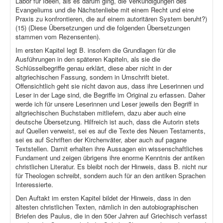
Labor für Ideen, als es darum ging, die Verkündigungen des
Evangeliums und die Nächstenliebe mit einem Recht und eine
Praxis zu konfrontieren, die auf einem autoritären System beruht?)
(15) (Diese Übersetzungen und die folgenden Übersetzungen
stammen vom Rezensenten).
Im ersten Kapitel legt B. insofern die Grundlagen für die
Ausführungen in den späteren Kapiteln, als sie die
Schlüsselbegriffe genau erklärt, diese aber nicht in der
altgriechischen Fassung, sondern in Umschrift bietet.
Offensichtlich geht sie nicht davon aus, dass ihre Leserinnen und
Leser in der Lage sind, die Begriffe im Original zu erfassen. Daher
werde ich für unsere Leserinnen und Leser jeweils den Begriff in
altgriechischen Buchstaben mitliefern, dazu aber auch eine
deutsche Übersetzung. Hilfreich ist auch, dass die Autorin stets
auf Quellen verweist, sei es auf die Texte des Neuen Testaments,
sei es auf Schriften der Kirchenväter, aber auch auf pagane
Textstellen. Damit erhalten ihre Aussagen ein wissenschaftliches
Fundament und zeigen übrigens ihre enorme Kenntnis der antiken
christlichen Literatur. Es bleibt noch der Hinweis, dass B. nicht nur
für Theologen schreibt, sondern auch für an den antiken Sprachen
Interessierte.
Den Auftakt im ersten Kapitel bildet der Hinweis, dass in den
ältesten christlichen Texten, nämlich in den autobiographischen
Briefen des Paulus, die in den 50er Jahren auf Griechisch verfasst