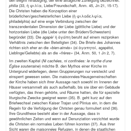
den Begriff hinausging, der eine alltägliche Zuneigung bezeichnet:
philia
(33, ἡ φιλία, Liebe/Freundschaft, Anm. 45, Jn 21, 15-17).
Die Christen haben die Konzeption einer
brüderlichen/geschwisterlichen Liebe (ἡ φιλαδελφία
,
philadelphia) auf eine enge Verbindung zwischen der
transzendentalen Dimension der Liebe (göttliche Liebe) und der
horizontalen Liebe (die Liebe unter den Brüdern/Schwestern)
begründet (33). Die
agapè/
ἡ ἀγάπη beruht auf einem reziproken
Verhältnis zwischen den Beteiligten (34). Die Briefe des Johannes
richten sich eher an die
«bien-aimés»
(οἱ ἀγαπητοί, agapétoi,
Lieblinge/Geliebte) als an die
«frères»
(34, Anm. 50, 1 Jn 2, 7).
Im zweiten Kapitel (
Ni cachées, ni confinées: le mythe d’une
Église souterraine
) möchte B. den Mythos einer Kirche im
Untergrund widerlegen, deren Gruppierungen nur versteckt und
einsperrt gewesen seien. Die
maisonnées/
Hausgemeinschaften
der Kirche haben sich ihrer Aussage nach sowohl im Inneren der
Häuser versammelt als auch außerhalb, bis sie über ein Gebäude
verfügten, das ihnen gehörte, und Räume hatten, die für spezielle
liturgische Zwecke geeignet waren (35). B. geht kurz auf den
Briefwechsel zwischen Kaiser Trajan und Plinius ein, in dem die
Regeln für die Verfolgung der Christen genau formuliert sind (36).
Ihre Grundthese besteht aber in der Aussage, dass in
gewöhnlichen Zeiten und wenn auf Denunziation verzichtet wurde
die Christen ein normales Leben führen konnten (37). Aus ihrer
Sicht waren die
maisonnées
Refugien, in denen die staatlichen