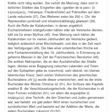
Kräfte nicht tätig wurden. Sie vertritt die Meinung, dass sich in
östlichen Städten das Eingreifen des «gardien de la paix» (ὁ
εἰρηνάρκης, l’irénarque, Friedenshüter) auf Patrouillen auf dem
Lande reduzierte (37). Des Weiteren seien bis 250 n. Chr. die
Repressalien punktuell und situationsabhängig gewesen (39).
Auch die Rolle der Katakomben, in denen angeblich
Eucharistiefeiern stattgefunden hätten oder als Verstecke dienten,
hält sie für einen Mythos (45). Ihrer Meinung nach hätten die
Katakomben nur im vierten Jahrhundert als Verstecke gedient,
lediglich anlässlich einer Bischofswahl, und dies in der Zeit nach
den Verfolgungen (45). Die Idee einer unterirdischen Kirche sei
eine Fantasievorstellung des 19. Jahrhunderts, in Erinnerung an
geheime Messen in der Zeit der Französischen Revolution (45).
Die antiken Nekropolen, die an den Ausfallstraßen der Städte
lagen, dienten einer Begegnung zwischen Lebenden und Toten;
auf den Epitaphien gebe es manchmal, sehr diskret, ein kleines
lateinisches Kreuz; beim ersten Vorkommen des griechischen
Buchstabens
chi
(χ) wurde dieser unterstrichen, weil es der erste
Buchstabe des Wortes Christus ist (51). Am Schluss des Kapitels
erwähnt B. die Verschlüsselungstechnik, die die Kirchenväter in all
ihren Formen schätzten (51); vor allem die
isopséphie
(ἡ
ἰσοψηφία), eine Technik, die den Griechen und Juden gemeinsam
war, war beliebt: sie gab jedem Wort einen numerischen und
symbolischen Wert und basierte auf der Addition der Werte, die
jedem Buchstaben zukommt (51/52).