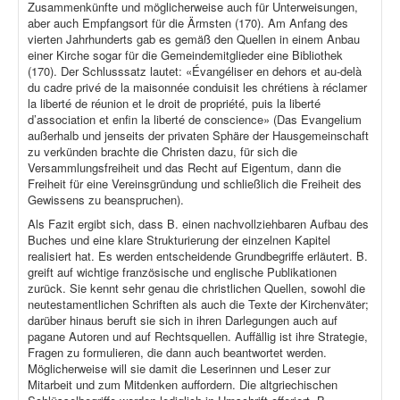
Zusammenkünfte und möglicherweise auch für Unterweisungen,
aber auch Empfangsort für die Ärmsten (170). Am Anfang des
vierten Jahrhunderts gab es gemäß den Quellen in einem Anbau
einer Kirche sogar für die Gemeindemitglieder eine Bibliothek
(170). Der Schlusssatz lautet: «Évangéliser en dehors et au-delà
du cadre privé de la maisonnée conduisit les chrétiens à réclamer
la liberté de réunion et le droit de propriété, puis la liberté
d’association et enfin la liberté de conscience» (Das Evangelium
außerhalb und jenseits der privaten Sphäre der Hausgemeinschaft
zu verkünden brachte die Christen dazu, für sich die
Versammlungsfreiheit und das Recht auf Eigentum, dann die
Freiheit für eine Vereinsgründung und schließlich die Freiheit des
Gewissens zu beanspruchen).
Als Fazit ergibt sich, dass B. einen nachvollziehbaren Aufbau des
Buches und eine klare Strukturierung der einzelnen Kapitel
realisiert hat. Es werden entscheidende Grundbegriffe erläutert. B.
greift auf wichtige französische und englische Publikationen
zurück. Sie kennt sehr genau die christlichen Quellen, sowohl die
neutestamentlichen Schriften als auch die Texte der Kirchenväter;
darüber hinaus beruft sie sich in ihren Darlegungen auch auf
pagane Autoren und auf Rechtsquellen. Auffällig ist ihre Strategie,
Fragen zu formulieren, die dann auch beantwortet werden.
Möglicherweise will sie damit die Leserinnen und Leser zur
Mitarbeit und zum Mitdenken auffordern. Die altgriechischen