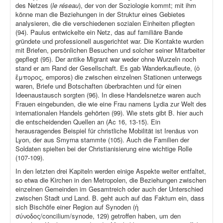
des Netzes (
le réseau
), der von der Soziologie kommt; mit ihm
könne man die Beziehungen in der Struktur eines Gebietes
analysieren, die die verschiedenen sozialen Einheiten pflegten
(94). Paulus entwickelte ein Netz, das auf familiäre Bande
gründete und professionell ausgerichtet war. Die Kontakte wurden
mit Briefen, persönlichen Besuchen und solcher seiner Mitarbeiter
gepflegt (95). Der antike Migrant war weder ohne Wurzeln noch
stand er am Rand der Gesellschaft. Es gab Wanderkaufleute, (ὁ
ἔμπορος, emporos) die zwischen einzelnen Stationen unterwegs
waren, Briefe und Botschaften überbrachten und für einen
Ideenaustausch sorgten (96). In diese Handelsnetze waren auch
Frauen eingebunden, die wie eine Frau namens Lydia zur Welt des
internationalen Handels gehörten (99). Wie stets gibt B. hier auch
die entscheidenden Quellen an (Ac 16, 13-15). Ein
herausragendes Beispiel für christliche Mobilität ist Irenäus von
Lyon, der aus Smyrna stammte (105). Auch die Familien der
Soldaten spielten bei der Christianisierung eine wichtige Rolle
(107-109).
In den letzten drei Kapiteln werden einige Aspekte weiter entfaltet,
so etwa die Kirchen in den Metropolen, die Beziehungen zwischen
einzelnen Gemeinden im Gesamtreich oder auch der Unterschied
zwischen Stadt und Land. B. geht auch auf das Faktum ein, dass
sich Bischöfe einer Region auf Synoden (ἡ
σύνοδος/concilium/synode, 129) getroffen haben, um den