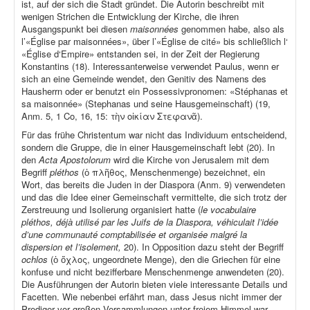
ist, auf der sich die Stadt gründet. Die Autorin beschreibt mit
wenigen Strichen die Entwicklung der Kirche, die ihren
Ausgangspunkt bei diesen
maisonnées
genommen habe, also als
l’«Église par maisonnées», über l’«Église de cité» bis schließlich l‘
«Église d‘Empire» entstanden sei, in der Zeit der Regierung
Konstantins (18). Interessanterweise verwendet Paulus, wenn er
sich an eine Gemeinde wendet, den Genitiv des Namens des
Hausherrn oder er benutzt ein Possessivpronomen: «Stéphanas et
sa maisonnée» (Stephanas und seine Hausgemeinschaft) (19,
Anm. 5, 1 Co, 16, 15: τὴν οἰκίαν Στεφανᾶ).
Für das frühe Christentum war nicht das Individuum entscheidend,
sondern die Gruppe, die in einer Hausgemeinschaft lebt (20). In
den
Acta Apostolorum
wird die Kirche von Jerusalem mit dem
Begriff
pléthos
(ὁ πλῆθος, Menschenmenge) bezeichnet, ein
Wort, das bereits die Juden in der Diaspora (Anm. 9) verwendeten
und das die Idee einer Gemeinschaft vermittelte, die sich trotz der
Zerstreuung und Isolierung organisiert hatte (
le vocabulaire
pléthos, déjà utilisé par les Juifs de la Diaspora, véhiculait l’idée
d’une communauté comptabilisée et organisée malgré la
dispersion et l’isolement,
20). In Opposition dazu steht der Begriff
ochlos
(ὁ ὄχλος, ungeordnete Menge), den die Griechen für eine
konfuse und nicht bezifferbare Menschenmenge anwendeten (20).
Die Ausführungen der Autorin bieten viele interessante Details und
Facetten. Wie nebenbei erfährt man, dass Jesus nicht immer der
Prediger vor großen Versammlungen unter freiem Himmel war,