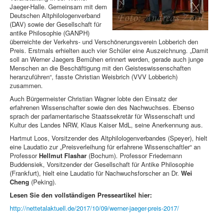
Jaeger-Halle. Gemeinsam mit dem
Deutschen Altphilologenverband
(DAV) sowie der Gesellschaft für
antike Philosophie (GANPH)
überreichte der Verkehrs- und Verschönerungsverein Lobberich den
Preis. Erstmals erhielten auch vier Schüler eine Auszeichnung. „Damit
soll an Werner Jaegers Bemühen erinnert werden, gerade auch junge
Menschen an die Beschäftigung mit den Geisteswissenschaften
heranzuführen“, fasste Christian Weisbrich (VVV Lobberich)
zusammen.
Auch Bürgermeister Christian Wagner lobte den Einsatz der
erfahrenen Wissenschafter sowie den des Nachwuchses. Ebenso
sprach der parlamentarische Staatssekretär für Wissenschaft und
Kultur des Landes NRW, Klaus Kaiser MdL, seine Anerkennung aus.
Hartmut Loos, Vorsitzender des Altphilologenverbandes (Speyer), hielt
eine Laudatio zur „Preisverleihung für erfahrene Wissenschaftler“ an
Professor
Hellmut Flashar
(Bochum). Professor Friedemann
Buddensiek, Vorsitzender der Gesellschaft für Antike Philosophie
(Frankfurt), hielt eine Laudatio für Nachwuchsforscher an Dr.
Wei
Cheng
(Peking).
Lesen Sie den vollständigen Presseartikel hier:
http://nettetalaktuell.de/2017/10/09/werner-jaeger-preis-2017/