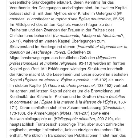
wesentliche Grundbegriffe erläutert, deren Kenntnis für das
Verständnis der Darlegungen unabdingbar sind. Im zweiten Kapitel
befasst sich B. mit dem Mythos einer Kirche im Untergrund (
Ni
cachées, ni confinées: le mythe d’une Église souterraine
, 35-52).
Im Mittelpunkt des dritten Kapitels werden Fragen zu den
Freiheiten und den Zwängen der Frauen in der Frühzeit des
Christentums behandelt (
La maisonnée, fabrique de féminisme
?,
53-71), während im vierten Kapitel Überlegungen zum
Sklavenstand im Vordergrund stehen (
Fraternité et dépendance: la
question de l’esclavage
, 73-92). Gedanken zu
Migrationsbewegungen aus beruflichen Gründen (
Migrations
professionnelles et mobilité religieuse,
93-113) werden im fünften
Kapitel geäußert. Mit Erklärungen wichtiger Strukturen innerhalb
der Kirche macht B. die Leserinnen und Leser sowohl im sechsten
Kapitel (
Églises en réseaux, Église synodale
, 115-132) als auch
im siebten Kapitel (
À l’heure du choix personnel
, 133-152) vertraut.
Im achten und letzten Kapitel geht es um die Entwicklung und
Kontinuität der Kirche im Kleinen und im Großen (
Entre évolution
et continuité: de l’Église à la maison à la Maison de l’Église
, 153-
171). Daran schließen sich eine Zusammenfassung (
Conclusion
,
173-180), die Anmerkungen (
Notes
, 181-207) sowie eine
Auswahlbibliographie an (
Bibliographie sélective
, 209-219), die
hauptsächlich Französisch sprachige Titel, aber auch zahlreiche
englische, wenige italienische, keinen einzigen deutschen Titel
enthält. Wie üblich in französischen Publikationen findet man das