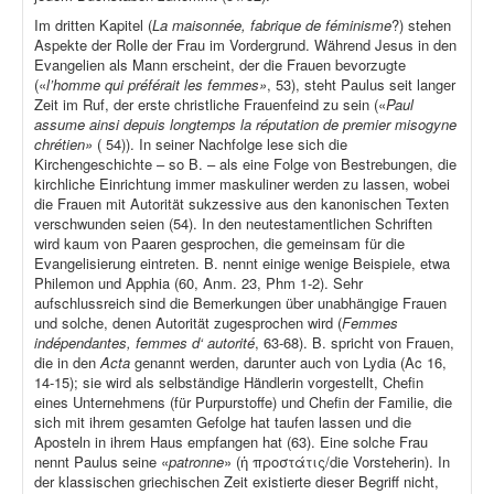
Im dritten Kapitel (
La maisonnée, fabrique de féminisme
?) stehen
Aspekte der Rolle der Frau im Vordergrund. Während Jesus in den
Evangelien als Mann erscheint, der die Frauen bevorzugte
(«
l’homme qui préférait les femmes»
, 53), steht Paulus seit langer
Zeit im Ruf, der erste christliche Frauenfeind zu sein («
Paul
assume ainsi depuis longtemps la réputation de premier misogyne
chrétien»
( 54)). In seiner Nachfolge lese sich die
Kirchengeschichte – so B. – als eine Folge von Bestrebungen, die
kirchliche Einrichtung immer maskuliner werden zu lassen, wobei
die Frauen mit Autorität sukzessive aus den kanonischen Texten
verschwunden seien (54). In den neutestamentlichen Schriften
wird kaum von Paaren gesprochen, die gemeinsam für die
Evangelisierung eintreten. B. nennt einige wenige Beispiele, etwa
Philemon und Apphia (60, Anm. 23, Phm 1-2). Sehr
aufschlussreich sind die Bemerkungen über unabhängige Frauen
und solche, denen Autorität zugesprochen wird (
Femmes
indépendantes, femmes d‘ autorité
, 63-68). B. spricht von Frauen,
die in den
Acta
genannt werden, darunter auch von Lydia (Ac 16,
14-15); sie wird als selbständige Händlerin vorgestellt, Chefin
eines Unternehmens (für Purpurstoffe) und Chefin der Familie, die
sich mit ihrem gesamten Gefolge hat taufen lassen und die
Aposteln in ihrem Haus empfangen hat (63). Eine solche Frau
nennt Paulus seine «
patronne
» (ἡ προστάτις/die Vorsteherin). In
der klassischen griechischen Zeit existierte dieser Begriff nicht,