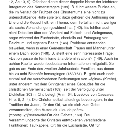
12, Ac 13, 9). Offenbar diente dieser doppelte Name der leichteren
Integration des Namensträgers (139). B. führt weitere Punkte an,
die im Verlauf der Frühzeit des Christentums eine nicht zu
unterschätzende Rolle spielten; dazu gehören die Auflösung der
Ehe und die Keuschheit, ein Thema, dem Tertullian nicht weniger
als sechs Abhandlungen gewidmet hat (142). Es fehlten auch
nicht Debatten über den Verzicht auf Fleisch- und Weingenuss,
sogar während der Eucharistie, ebenfalls auf Entsagung von
Reichtum und eigenem Besitz (146). Probleme entstanden
bisweilen, wenn in einer Gemeinschaft Frauen und Männer unter
einem Dach lebten (148). B. stellt eine sehr interessante Frage:
«Est-on passé du féminisme à la déféminisation?» (149). Auch im
achten Kapitel werden bedeutsame Informationen mitgeteilt. So
gab es am Ende des zweiten Jahrhunderts Familien, aus denen
bis zu acht Bischöfe hervorgingen (158/161). B. geht auch noch
einmal auf die verschiedenen Bedeutungen von «église» (Kirche),
unter anderem mit dem Sinngehalt eines Gebäudes für die
christlichen Gemeinschaft (169), seit der Verfolgung unter
Diokletian 303 n. Chr. belegt (Anm. 64, Eusebios von Caesarea,
H. e. 8, 2 ,4). Die Christen selbst allerdings bevorzugten, in der
Tradition der Juden, für den Ort, wo sie sich zum Gebet
versammelten, den Ausdruck «lieu de prière»
(προσευχή/
proseuchè/
Ort des Gebets, 169). Die
Versammlungsorte der Christen entwickelten verschiedene
Funktionen: Taufkapelle, Ort für die Eucharistie, Ort für