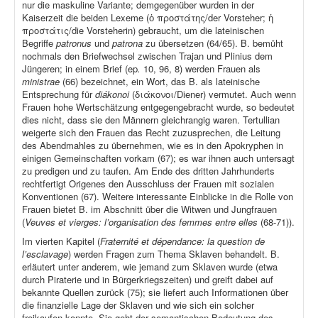
nur die maskuline Variante; demgegenüber wurden in der
Kaiserzeit die beiden Lexeme (ὁ προστάτης/der Vorsteher; ἡ
προστάτις/die Vorsteherin) gebraucht, um die lateinischen
Begriffe
patronus
und
patrona
zu übersetzen (64/65). B. bemüht
nochmals den Briefwechsel zwischen Trajan und Plinius dem
Jüngeren; in einem Brief (ep
.
10, 96, 8) werden Frauen als
ministrae
(66) bezeichnet, ein Wort, das B. als lateinische
Entsprechung für
diákonoi
(διάκονοι/Diener) vermutet. Auch wenn
Frauen hohe Wertschätzung entgegengebracht wurde, so bedeutet
dies nicht, dass sie den Männern gleichrangig waren. Tertullian
weigerte sich den Frauen das Recht zuzusprechen, die Leitung
des Abendmahles zu übernehmen, wie es in den Apokryphen in
einigen Gemeinschaften vorkam (67); es war ihnen auch untersagt
zu predigen und zu taufen. Am Ende des dritten Jahrhunderts
rechtfertigt Origenes den Ausschluss der Frauen mit sozialen
Konventionen (67). Weitere interessante Einblicke in die Rolle von
Frauen bietet B. im Abschnitt über die Witwen und Jungfrauen
(
Veuves et vierges: l’organisation des femmes entre elles
(68-71)).
Im vierten Kapitel (
Fraternité et dépendance: la question de
l’esclavage
) werden Fragen zum Thema Sklaven behandelt. B.
erläutert unter anderem, wie jemand zum Sklaven wurde (etwa
durch Piraterie und in Bürgerkriegszeiten) und greift dabei auf
bekannte Quellen zurück (75); sie liefert auch Informationen über
die finanzielle Lage der Sklaven und wie sich ein solcher
freikaufen konnte. Sie geht der semantischen Bedeutung des