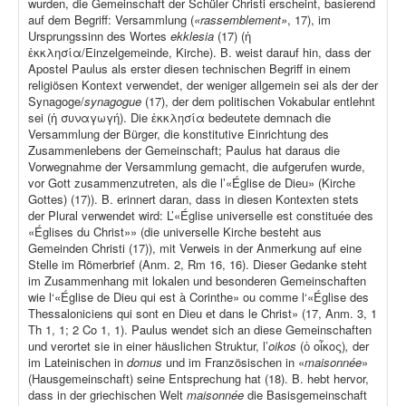
wurden, die Gemeinschaft der Schüler Christi erscheint, basierend
auf dem Begriff: Versammlung (
«rassemblement»
, 17), im
Ursprungssinn des Wortes
ekklesia
(17) (ἡ
ἐκκλησία/Einzelgemeinde, Kirche). B. weist darauf hin, dass der
Apostel Paulus als erster diesen technischen Begriff in einem
religiösen Kontext verwendet, der weniger allgemein sei als der der
Synagoge/
synagogue
(17), der dem politischen Vokabular entlehnt
sei (ἡ συναγωγή). Die ἐκκλησία bedeutete demnach die
Versammlung der Bürger, die konstitutive Einrichtung des
Zusammenlebens der Gemeinschaft; Paulus hat daraus die
Vorwegnahme der Versammlung gemacht, die aufgerufen wurde,
vor Gott zusammenzutreten, als die l’«Église de Dieu» (Kirche
Gottes) (17)). B. erinnert daran, dass in diesen Kontexten stets
der Plural verwendet wird: L’«Église universelle est constituée des
«Églises du Christ»» (die universelle Kirche besteht aus
Gemeinden Christi (17)), mit Verweis in der Anmerkung auf eine
Stelle im Römerbrief (Anm. 2, Rm 16, 16). Dieser Gedanke steht
im Zusammenhang mit lokalen und besonderen Gemeinschaften
wie l‘«Église de Dieu qui est à Corinthe» ou comme l‘«Église des
Thessaloniciens qui sont en Dieu et dans le Christ» (17, Anm. 3, 1
Th 1, 1; 2 Co 1, 1). Paulus wendet sich an diese Gemeinschaften
und verortet sie in einer häuslichen Struktur, l’
oikos
(ὁ οἶκος)
,
der
im Lateinischen in
domus
und im Französischen in «
maisonnée
»
(Hausgemeinschaft) seine Entsprechung hat (18). B. hebt hervor,
dass in der griechischen Welt
maisonnée
die Basisgemeinschaft