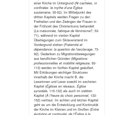
einer Kirche im Untergrund (
Ni cachées, ni
confinées: le mythe d’une Église
souterraine
, 35-52). Im Mittelpunkt des
dritten Kapitels werden Fragen zu den
Freiheiten und den Zwängen der Frauen in
der Frühzeit des Christentums behandelt
(
La maisonnée, fabrique de féminisme
?, 53-
71), während im vierten Kapitel
Überlegungen zum Sklavenstand im
Vordergrund stehen (
Fraternité et
dépendance: la question de l’esclavage
, 73-
92). Gedanken zu Migrationsbewegungen
aus beruflichen Gründen (
Migrations
professionnelles et mobilité religieuse,
93-
113) werden im fünften Kapitel geäußert.
Mit Erklärungen wichtiger Strukturen
innerhalb der Kirche macht B. die
Leserinnen und Leser sowohl im sechsten
Kapitel (
Églises en réseaux, Église
synodale
, 115-132) als auch im siebten
Kapitel (
À l’heure du choix personnel
, 133-
152) vertraut. Im achten und letzten Kapitel
geht es um die Entwicklung und Kontinuität
der Kirche im Kleinen und im Großen (
Entre
évolution et continuité: de l’Église à la