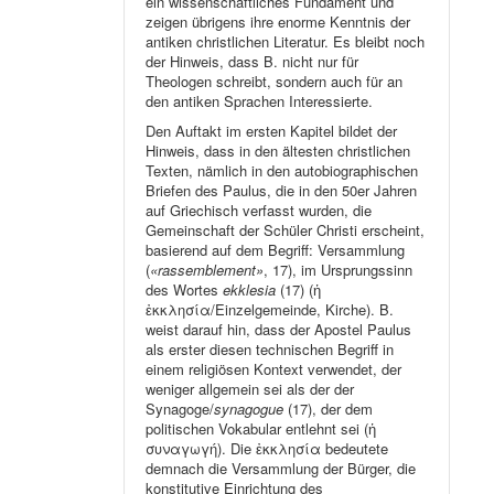
ein wissenschaftliches Fundament und
zeigen übrigens ihre enorme Kenntnis der
antiken christlichen Literatur. Es bleibt noch
der Hinweis, dass B. nicht nur für
Theologen schreibt, sondern auch für an
den antiken Sprachen Interessierte.
Den Auftakt im ersten Kapitel bildet der
Hinweis, dass in den ältesten christlichen
Texten, nämlich in den autobiographischen
Briefen des Paulus, die in den 50er Jahren
auf Griechisch verfasst wurden, die
Gemeinschaft der Schüler Christi erscheint,
basierend auf dem Begriff: Versammlung
(
«rassemblement»
, 17), im Ursprungssinn
des Wortes
ekklesia
(17) (ἡ
ἐκκλησία/Einzelgemeinde, Kirche). B.
weist darauf hin, dass der Apostel Paulus
als erster diesen technischen Begriff in
einem religiösen Kontext verwendet, der
weniger allgemein sei als der der
Synagoge/
synagogue
(17), der dem
politischen Vokabular entlehnt sei (ἡ
συναγωγή). Die ἐκκλησία bedeutete
demnach die Versammlung der Bürger, die
konstitutive Einrichtung des