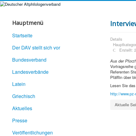
Intervi
Hauptmenü
Startseite
Details
Hauptkategor
Der DAV stellt sich vor
Erstellt:
Bundesverband
Aus der Pforz
Vortragsreihe 
Landesverbände
Referenten Ste
Pfäfflin über 
Latein
Lesen Sie das 
http://www.pz-
Griechisch
Aktuelle Se
Aktuelles
Presse
Veröffentlichungen