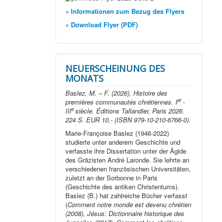
» Informationen zum Bezug des Flyers
» Download Flyer (PDF)
NEUERSCHEINUNG DES
MONATS
Baslez, M. – F. (2026), Histoire des
er
premières communautés chrétiennes. I
-
e
III
siècle. Éditions Tallandier, Paris 2026.
224 S. EUR 10,- (ISBN 979-10-210-6766-0).
Marie-Françoise Baslez (1946-2022)
studierte unter anderem Geschichte und
verfasste ihre Dissertation unter der Ägide
des Gräzisten André Laronde. Sie lehrte an
verschiedenen französischen Universitäten,
zuletzt an der Sorbonne in Paris
(Geschichte des antiken Christentums).
Baslez (B.) hat zahlreiche Bücher verfasst
(
Comment notre monde est devenu chrétien
(2008), Jésus: Dictionnaire historique des