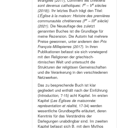
évangiles (2017), Comment les chrétiens
er
e
sont devenus catholiques: I
– V
siècles
(2019))
. Ihr letztes Buch trägt den Titel:
L’Église à la maison: Histoire des premières
er
e
communautés chrétiennes (I
– III
siècle)
(2021).
Die Neuauflage des zuletzt
genannten Buches ist die Grundlage für
meine Rezension. Die Autorin hat mehrere
Preise gewonnen, unter anderem den
Prix
François-Millepierres (2017).
In ihren
Publikationen befasst sie sich vorwiegend
mit den Religionen der griechisch-
römischen Welt und untersucht die
Strukturen der religiösen Gemeinschaften
und die Verankerung in den verschiedenen
Netzwerken.
Das zu besprechende Buch ist klar
gegliedert und enthält nach der Einführung
(
Introduction,
7-15
)
acht Kapitel. Im ersten
Kapitel (
Les Églises de maisonnée:
représentation et réalité,
17-34) werden
wesentliche Grundbegriffe erläutert, deren
Kenntnis für das Verständnis der
Darlegungen unabdingbar sind. Im zweiten
Kapitel befasst sich B. mit dem Mythos