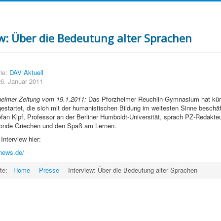
ew: Über die Bedeutung alter Sprachen
ie:
DAV Aktuell
 26. Januar 2011
heimer Zeitung vom 19.1.2011:
Das Pforzheimer Reuchlin-Gymnasium hat kürz
gestartet, die sich mit der humanistischen Bildung im weitesten Sinne beschäf
fan Kipf, Professor an der Berliner Humboldt-Universität, sprach PZ-Redakte
blonde Griechen und den Spaß am Lernen.
Interview hier:
news.de/
ite:
Home
Presse
Interview: Über die Bedeutung alter Sprachen