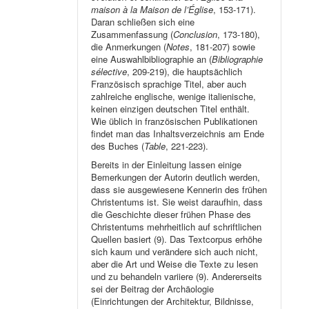
maison à la Maison de l’Église
, 153-171).
Daran schließen sich eine
Zusammenfassung (
Conclusion
, 173-180),
die Anmerkungen (
Notes
, 181-207) sowie
eine Auswahlbibliographie an (
Bibliographie
sélective
, 209-219), die hauptsächlich
Französisch sprachige Titel, aber auch
zahlreiche englische, wenige italienische,
keinen einzigen deutschen Titel enthält.
Wie üblich in französischen Publikationen
findet man das Inhaltsverzeichnis am Ende
des Buches (
Table
, 221-223).
Bereits in der Einleitung lassen einige
Bemerkungen der Autorin deutlich werden,
dass sie ausgewiesene Kennerin des frühen
Christentums ist. Sie weist daraufhin, dass
die Geschichte dieser frühen Phase des
Christentums mehrheitlich auf schriftlichen
Quellen basiert (9). Das Textcorpus erhöhe
sich kaum und verändere sich auch nicht,
aber die Art und Weise die Texte zu lesen
und zu behandeln variiere (9). Andererseits
sei der Beitrag der Archäologie
(Einrichtungen der Architektur, Bildnisse,