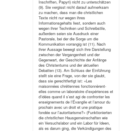
Inschriften, Papyri) nicht zu unterschätzen
(9). Sie vergisst nicht darauf aufmerksam
zu machen, dass man die christlichen
Texte nicht nur wegen ihres
Informationsgehalts liest, sondern auch
wegen ihrer Techniken und Schreibstile,
außerdem seien sie Ausdruck einer
Pastorale, bei der die Sorge um die
Kommunikation vorrangig ist (11). Nach
ihrer Aussage bewegt sich ihre Darstellung
zwischen der Vergangenheit und der
Gegenwart, der Geschichte der Anfänge
des Christentums und der aktuellen
Debatten (13). Am Schluss der Einführung
stellt sie eine Frage, von der sie glaubt,
dass sie gerechtfertigt ist: «Les
maisonnées chrétiennes fonctionnèrent-
elles comme un laboratoire d’expériences et
d’idées quand il s’est agi de confronter les
enseignements de l’Évangile et l’amour du
prochain avec un droit et une pratique
fondée sur l’autoritarisme?» (Funktionierten
die christlichen Hausgemeinschaften wie
ein Versuchslabor und ein Labor für Ideen,
als es darum ging, die Verkündigungen des