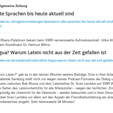
llgemeine Zeitung
e Sprachen bis heute aktuell sind
www.faz.net/agenturmeldungen/dpa/warum-alte-sprachen-bis-heute-aktuell-sind
ml
Rheno-Palatinum bekam beim SWR nennenswerte Aufmerksamkeit. Urike Al
dem Koordinator Dr. Hartmut Wilms:
ngua? Warum Latein nicht aus der Zeit gefallen ist
ww.swr.de/swraktuell/radio/elitist-lingua-warum-latein-nicht-aus-der-zeit-gefall
um Latein?“ gab es in den letzten Wochen weitere Beiträge. Eine in ihrer Anla
llende Sendung stellt nicht nur wegen seines Podcast-Formates der Dialog u
euten zwischen Bob Blume und dem Lateinlehrer Dr. Sven Lembke auf SWR
W
 Seiten des Lateinunterrichts für alle Altersstufen – wegen der fachlichen „E
gründig der Unterricht für die Oberstufe – werden beleuchtet und in ihren Dim
obei Sven Lembke vor allem auf den Aspekt der Fremdheitserfahrung als ein
rnbereiches eingeht. Sehr hörenswerte 38 Minuten!