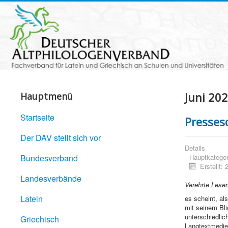
Juni 20
Hauptmenü
Startseite
Presses
Der DAV stellt sich vor
Details
Bundesverband
Hauptkategor
Erstellt:
Landesverbände
Verehrte Leser
Latein
es scheint, al
mit seinem Bli
unterschiedlic
Griechisch
Langtextmedien