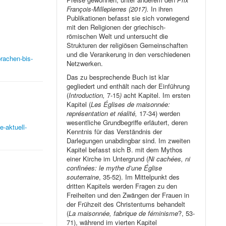
François-Millepierres (2017).
In ihren
Publikationen befasst sie sich vorwiegend
mit den Religionen der griechisch-
römischen Welt und untersucht die
Strukturen der religiösen Gemeinschaften
und die Verankerung in den verschiedenen
rachen-bis-
Netzwerken.
Das zu besprechende Buch ist klar
gegliedert und enthält nach der Einführung
(
Introduction,
7-15
)
acht Kapitel. Im ersten
Kapitel (
Les Églises de maisonnée:
représentation et réalité,
17-34) werden
wesentliche Grundbegriffe erläutert, deren
-aktuell-
Kenntnis für das Verständnis der
Darlegungen unabdingbar sind. Im zweiten
Kapitel befasst sich B. mit dem Mythos
einer Kirche im Untergrund (
Ni cachées, ni
confinées: le mythe d’une Église
souterraine
, 35-52). Im Mittelpunkt des
dritten Kapitels werden Fragen zu den
Freiheiten und den Zwängen der Frauen in
der Frühzeit des Christentums behandelt
(
La maisonnée, fabrique de féminisme
?, 53-
71), während im vierten Kapitel