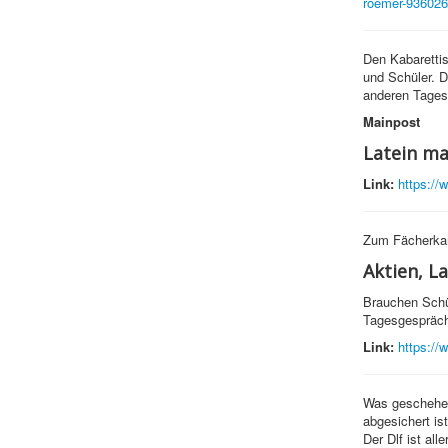
roemer-936026
Den Kabarettis
und Schüler. D
anderen Tages
Mainpost
Latein ma
Link:
https://
Zum Fächerkan
Aktien, La
Brauchen Schü
Tagesgespräch 
Link:
https://
Was geschehen
abgesichert i
Der Dlf ist al