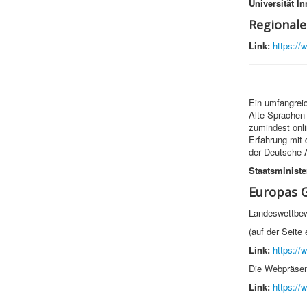
Universität I
Regi­o­nal
Link:
https://
Ein umfangreic
Alte Sprachen 
zumindest onli
Erfahrung mit
der Deutsche 
Staatsministe
Europas 
Landeswettbew
(auf der Seite
Link:
https://
Die Webpräsenz
Link:
https://w