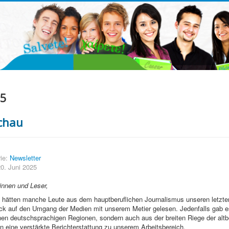
25
chau
ie:
Newsletter
 20. Juni 2025
innen und Leser,
s hätten manche Leute aus dem hauptberuflichen Journalismus unseren letzte
ck auf den Umgang der Medien mit unserem Metier gelesen. Jedenfalls gab es
hen deutschsprachigen Regionen, sondern auch aus der breiten Riege der alt
 eine verstärkte Berichterstattung zu unserem Arbeitsbereich.