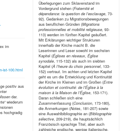
Überlegungen zum Sklavenstand im
Vordergrund stehen (
Fraternité et
dépendance: la question de l’esclavage
, 73-
92). Gedanken zu Migrationsbewegungen
aus beruflichen Gründen (
Migrations
-
professionnelles et mobilité religieuse,
93-
113) werden im fünften Kapitel geäußert.
Mit Erklärungen wichtiger Strukturen
innerhalb der Kirche macht B. die
ex im
Leserinnen und Leser sowohl im sechsten
Kapitel (
Églises en réseaux, Église
synodale
, 115-132) als auch im siebten
Kapitel (
À l’heure du choix personnel
, 133-
en-ist-100.html
152) vertraut. Im achten und letzten Kapitel
geht es um die Entwicklung und Kontinuität
der Kirche im Kleinen und im Großen (
Entre
ge positiv aus
évolution et continuité: de l’Église à la
nter
maison à la Maison de l’Église
, 153-171).
issen
dar.
Daran schließen sich eine
rnte“ wiederum
Zusammenfassung (
Conclusion
, 173-180),
ensionen
die Anmerkungen (
Notes
, 181-207) sowie
es hochgradig
eine Auswahlbibliographie an (
Bibliographie
sélective
, 209-219), die hauptsächlich
Französisch sprachige Titel, aber auch
zahlreiche englische, wenige italienische,