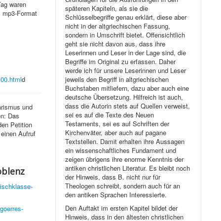
Tag waren
späteren Kapiteln, als sie die
m mp3-Format
Schlüsselbegriffe genau erklärt, diese aber
nicht in der altgriechischen Fassung,
sondern in Umschrift bietet. Offensichtlich
geht sie nicht davon aus, dass ihre
Leserinnen und Leser in der Lage sind, die
Begriffe im Original zu erfassen. Daher
werde ich für unsere Leserinnen und Leser
jeweils den Begriff in altgriechischen
100.html
d
Buchstaben mitliefern, dazu aber auch eine
deutsche Übersetzung. Hilfreich ist auch,
dass die Autorin stets auf Quellen verweist,
tarismus und
sei es auf die Texte des Neuen
en: Das
Testaments, sei es auf Schriften der
en Petition
Kirchenväter, aber auch auf pagane
einen Aufruf
Textstellen. Damit erhalten ihre Aussagen
ein wissenschaftliches Fundament und
zeigen übrigens ihre enorme Kenntnis der
antiken christlichen Literatur. Es bleibt noch
oblenz
der Hinweis, dass B. nicht nur für
Theologen schreibt, sondern auch für an
ischklasse-
den antiken Sprachen Interessierte.
Den Auftakt im ersten Kapitel bildet der
-goerres-
Hinweis, dass in den ältesten christlichen