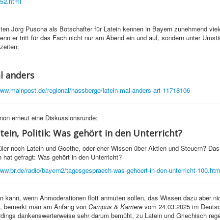
52.html
ten Jörg Puscha als Botschafter für Latein kennen in Bayern zunehmend viel
enn er tritt für das Fach nicht nur am Abend ein und auf, sondern unter Ums
zeiten:
l anders
www.mainpost.de/regional/hassberge/latein-mal-anders-art-11718106
on erneut eine Diskussionsrunde:
tein, Politik: Was gehört in den Unterricht?
ler noch Latein und Goethe, oder eher Wissen über Aktien und Steuern? Das
hat gefragt: Was gehört in den Unterricht?
www.br.de/radio/bayern2/tagesgespraech-was-gehoert-in-den-unterricht-100.htm
 kann, wenn Anmoderationen flott anmuten sollen, das Wissen dazu aber ni
st, bemerkt man am Anfang von
Campus & Karriere
vom 24.03.2025 im Deutsc
lerdings dankenswerterweise sehr darum bemüht, zu Latein und Griechisch reg