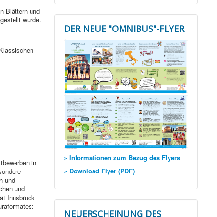
en Blättern und
estellt wurde.
DER NEUE "OMNIBUS"-FLYER
 Klassischen
» Informationen zum Bezug des Flyers
ttbewerben in
» Download Flyer (PDF)
esondere
ch und
schen und
ät Innsbruck
turaformates:
NEUERSCHEINUNG DES