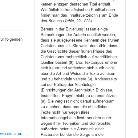
keinen einzigen deutschen Titel enthält.
Wie üblich in französischen Publikationen
findet man das Inhaltsverzeichnis am Ende
des Buches (
Table
, 221-223).
Bereits in der Einleitung lassen einige
Bemerkungen der Autorin deutlich werden,
für folgenden
dass sie ausgewiesene Kennerin des frühen
Christentums ist. Sie weist daraufhin, dass
die Geschichte dieser frühen Phase des
Christentums mehrheitlich auf schriftlichen
Quellen basiert (9). Das Textcorpus erhöhe
sich kaum und verändere sich auch nicht,
aber die Art und Weise die Texte zu lesen
und zu behandeln variiere (9). Andererseits
sei der Beitrag der Archäologie
(Einrichtungen der Architektur, Bildnisse,
Inschriften, Papyri) nicht zu unterschätzen
(9). Sie vergisst nicht darauf aufmerksam
zu machen, dass man die christlichen
Texte nicht nur wegen ihres
Informationsgehalts liest, sondern auch
wegen ihrer Techniken und Schreibstile,
außerdem seien sie Ausdruck einer
ie-die-alten-
Pastorale, bei der die Sorge um die