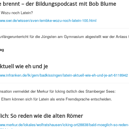
e brennt – der Bildungspodcast mit Bob Blume
 Wozu noch Latein?
www.swr.de/wissen/sven-lembke-wozu-noch-latein-100.html
nfängerunterricht für die Jüngsten am Gymnasium abgestellt war der Anlass 
Tag
ktuell wie eh und je
www.infranken.de/lk/gem/badkissingen/latein-aktuell-wie-eh-und-je-art-6118942
nsation vermeldet der Merkur für Icking östlich des Starnberger Sees:
 Eltern können sich für Latein als erste Fremdsprache entscheiden.
ich: So reden wie die alten Römer
www.merkur.de/lokales/wolfratshausen/icking-ort28838/bald-moeglich-so-reden-w