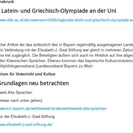
nnsbruck
e Latein- und Grie­chisch-Olym­pi­ade an der Uni
www.uibk.ac.at/de/newsroom/2025/regionale-latein-und-griechisch-olympiade-an
her Artikel der dpa anlässlich des in Bayern regelmäßig ausgetragenen Lan
in Verbindung mit der Elisabeth-J.-Saal-Stiftung war gleich in mehreren Zeitu
ne frei zugänglich. Die Beteiligten äußern sich auch im Hinblick auf ihre allg
 den Klassischen Sprachen. Ebenso kommen das bayerische Kultusministeri
Altphilologenverband (Landesverband Bayern) zu Wort:
rium für Unterricht und Kultus
Grundlagen neu betrachten
erb Alte Sprachen
 etwas nach unten gehen)
www.km.bayern.de/wettbewerb/landeswettbewerb-alte-sprachen
 der Elisabeth-J.-Saal-Stiftung
ww.elisabeth-j-saal-stiftung.de/