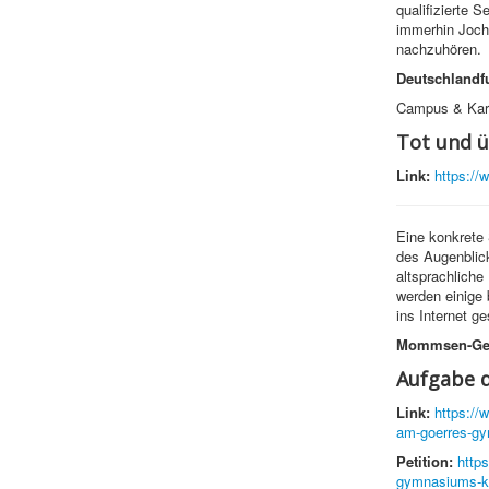
qualifizierte
immerhin Joch
nachzuhören.
Deutschlandf
Campus & Karr
Tot und ü
Link:
https://
Eine konkrete 
des Augenblick
altsprachliche
werden einige 
ins Internet ges
Mommsen-Ges
Aufgabe d
Link:
https://
am-goerres-g
Petition:
https
gymnasiums-ko