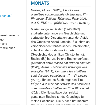
MONATS
Baslez, M. – F. (2026), Histoire des
er
premières communautés chrétiennes. I
-
-der-uni/
e
III
siècle. Éditions Tallandier, Paris 2026.
224 S. EUR 10,- (ISBN 979-10-210-6766-0).
Marie-Françoise Baslez (1946-2022)
studierte unter anderem Geschichte und
deswettbewerbs
verfasste ihre Dissertation unter der Ägide
ngen
des Gräzisten André Laronde. Sie lehrte an
emeine
verschiedenen französischen Universitäten,
um wie auch
zuletzt an der Sorbonne in Paris
(Geschichte des antiken Christentums).
Baslez (B.) hat zahlreiche Bücher verfasst
(
Comment notre monde est devenu chrétien
(2008), Jésus: Dictionnaire historique des
évangiles (2017), Comment les chrétiens
er
e
sont devenus catholiques: I
– V
siècles
(2019))
. Ihr letztes Buch trägt den Titel:
L’Église à la maison: Histoire des premières
er
e
communautés chrétiennes (I
– III
siècle)
(2021).
Die Neuauflage des zuletzt
genannten Buches ist die Grundlage für
meine Rezension. Die Autorin hat mehrere
Preise gewonnen, unter anderem den
Prix