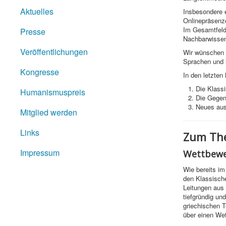
Aktuelles
Insbesondere e
Onlinepräsenz
Im Gesamtfeld
Presse
Nachbarwissen
Veröffentlichungen
Wir wünschen I
Sprachen und 
Kongresse
In den letzten
Die Klass
Humanismuspreis
Die Gegen
Neues aus
Mitglied werden
Links
Zum The
Impressum
Wettbewe
Wie bereits im
den Klassische
Leitungen aus 
tiefgründig un
griechischen 
über einen Wet