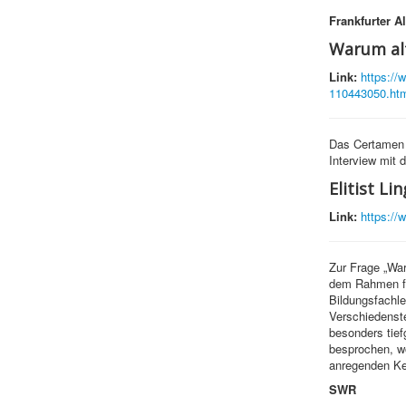
Frankfurter A
Warum alt
Link:
https://
110443050.ht
Das Certamen 
Interview mit 
Elitist Li
Link:
https://w
Zur Frage „War
dem Rahmen fa
Bildungsfachl
Verschiedenste
besonders tief
besprochen, w
anregenden Ke
SWR