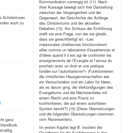
Kommunikation vorrangig ist (11). Nach
ihrer Aussage bewegt sich ihre Darstellung
zwischen der Vergangenheit und der
e Schülerinnen
Gegenwart, der Geschichte der Anfänge
tänden auch zu
des Christentums und der aktuellen
Debatten (13). Am Schluss der Einführung
stellt sie eine Frage, von der sie glaubt,
dass sie gerechtfertigt ist: «Les
maisonnées chrétiennes fonctionnèrent-
elles comme un laboratoire d’expériences et
d’idées quand il s’est agi de confronter les
enseignements de l’Évangile et l’amour du
prochain avec un droit et une pratique
fondée sur l’autoritarisme?» (Funktionierten
die christlichen Hausgemeinschaften wie
ein Versuchslabor und ein Labor für Ideen,
als es darum ging, die Verkündigungen des
Evangeliums und die Nächstenliebe mit
einem Recht und eine Praxis zu
l
konfrontieren, die auf einem autoritären
System beruht?) (15) (Diese Übersetzungen
und die folgenden Übersetzungen stammen
vom Rezensenten).
cht ganz
hlandfunk.
Im ersten Kapitel legt B. insofern die
elmäßig
Grundlagen für die Ausführungen in den