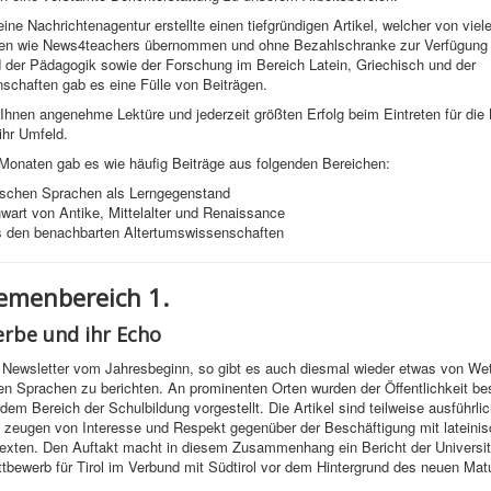
ine Nachrichtenagentur erstellte einen tiefgründigen Artikel, welcher von viel
en wie News4teachers übernommen und ohne Bezahlschranke zur Verfügung g
 der Pädagogik sowie der Forschung im Bereich Latein, Griechisch und der
schaften gab es eine Fülle von Beiträgen.
hnen angenehme Lektüre und jederzeit größten Erfolg beim Eintreten für die
ihr Umfeld.
 Monaten gab es wie häufig Beiträge aus folgenden Bereichen:
ischen Sprachen als Lerngegenstand
wart von Antike, Mittelalter und Renaissance
 den benachbarten Altertumswissenschaften
menbereich 1.
rbe und ihr Echo
 Newsletter vom Jahresbeginn, so gibt es auch diesmal wieder etwas von We
n Sprachen zu berichten. An prominenten Orten wurden der Öffentlichkeit b
dem Bereich der Schulbildung vorgestellt. Die Artikel sind teilweise ausführli
d zeugen von Interesse und Respekt gegenüber der Beschäftigung mit lateini
Texten. Den Auftakt macht in diesem Zusammenhang ein Bericht der Universit
tbewerb für Tirol im Verbund mit Südtirol vor dem Hintergrund des neuen Ma