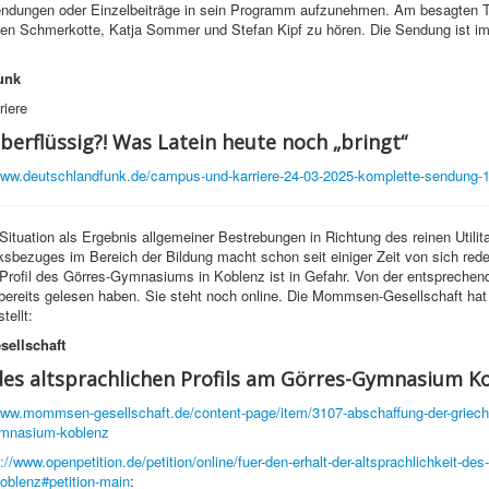
 Sendungen oder Einzelbeiträge in sein Programm aufzunehmen. Am besagten 
en Schmerkotte, Katja Sommer und Stefan Kipf zu hören. Die Sendung ist i
unk
iere
berflüssig?! Was Latein heute noch „bringt“
www.deutschlandfunk.de/campus-und-karriere-24-03-2025-komplette-sendung-
Situation als Ergebnis allgemeiner Bestrebungen in Richtung des reinen Utili
sbezuges im Bereich der Bildung macht schon seit einiger Zeit von sich red
 Profil des Görres-Gymnasiums in Koblenz ist in Gefahr. Von der entsprechend
bereits gelesen haben. Sie steht noch online. Die Mommsen-Gesellschaft hat 
tellt:
ellschaft
es altsprachlichen Profils am Görres-Gymnasium K
www.mommsen-gesellschaft.de/content-page/item/3107-abschaffung-der-griech
ymnasium-koblenz
://www.openpetition.de/petition/online/fuer-den-erhalt-der-altsprachlichkeit-des
blenz#petition-main
: