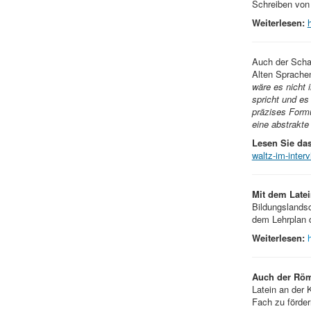
Schreiben von
Weiterlesen:
Auch der Scha
Alten Sprachen
wäre es nicht 
spricht und es
präzises Formul
eine abstrakte
Lesen Sie das
waltz-im-inte
Mit dem Late
Bildungslands
dem Lehrplan 
Weiterlesen:
Auch der Röm
Latein an der 
Fach zu förder