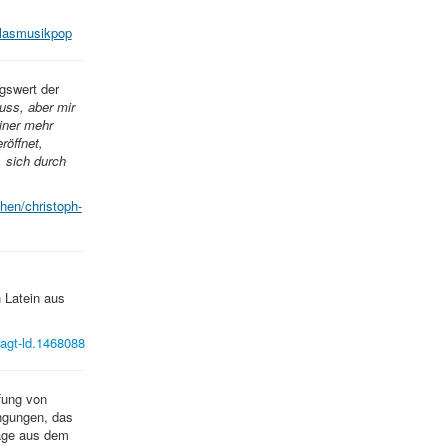
-blasmusikpop
gswert der
uss, aber mir
iner mehr
röffnet,
, sich durch
hen/christoph-
 Latein aus
ragt-ld.1468088
fung von
engungen, das
rage aus dem