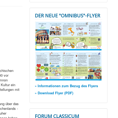
DER NEUE "OMNIBUS"-FLYER
echischen
00 vor
emnon
Kultur ein
» Informationen zum Bezug des Flyers
tellungen mit
» Download Flyer (PDF)
ung über das
chenlands -
uher
FORUM CLASSICUM
assen haben.