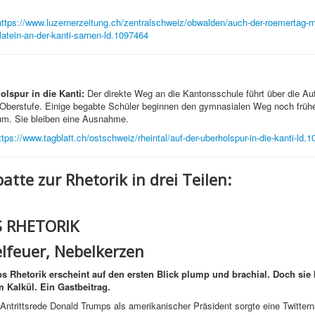
https://www.luzernerzeitung.ch/zentralschweiz/obwalden/auch-der-roemertag-
-latein-an-der-kanti-sarnen-ld.1097464
olspur in die Kanti:
Der direkte Weg an die Kantonsschule führt über die A
 Oberstufe. Einige begabte Schüler beginnen den gymnasialen Weg noch früh
m. Sie bleiben eine Ausnahme.
ttps://www.tagblatt.ch/ostschweiz/rheintal/auf-der-uberholspur-in-die-kanti-ld.
atte zur Rhetorik in drei Teilen:
 RHETORIK
feuer, Nebelkerzen
 Rhetorik erscheint auf den ersten Blick plump und brachial. Doch sie 
 Kalkül. Ein Gastbeitrag.
Antrittsrede Donald Trumps
als amerikanischer Präsident sorgte eine Twittern