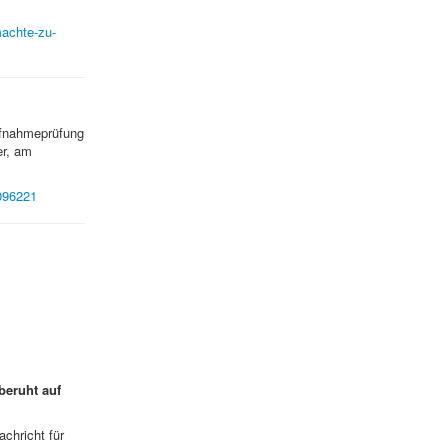
machte-zu-
ufnahmeprüfung
er, am
1096221
beruht auf
achricht für