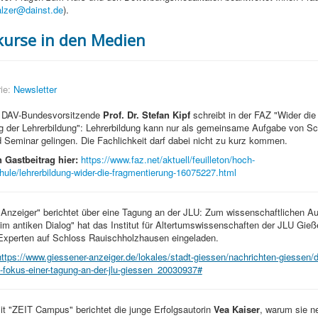
alzer@dainst.de
).
kurse in den Medien
ie:
Newsletter
e DAV-Bundesvorsitzende
Prof. Dr. Stefan Kipf
schreibt in der FAZ "Wider die
g der Lehrerbildung": Lehrerbildung kann nur als gemeinsame Aufgabe von Sc
d Seminar gelingen. Die Fachlichkeit darf dabei nicht zu kurz kommen.
 Gastbeitrag hier:
https://www.faz.net/aktuell/feuilleton/hoch-
ule/lehrerbildung-wider-die-fragmentierung-16075227.html
Anzeiger" berichtet über eine Tagung an der JLU: Zum wissenschaftlichen A
im antiken Dialog" hat das Institut für Altertumswissenschaften der JLU Gieß
 Experten auf Schloss Rauischholzhausen eingeladen.
https://www.giessener-anzeiger.de/lokales/stadt-giessen/nachrichten-giessen/d
m-fokus-einer-tagung-an-der-jlu-giessen_20030937#
it "ZEIT Campus" berichtet die junge Erfolgsautorin
Vea Kaiser
, warum sie 