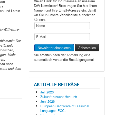
Vielen Dank für Ihr Interesse an unserem
yse
DAV-Newsletter! Bitte tragen Sie hier Ihren
Als
Namen und Ihre Email-Adresse ein, damit
sch und Latein
wir Sie in unsere Verteilerliste aufnehmen
können.
ch-Wilhelms-
oblematik: Das
rständnis
storischen,
gen, bleibt
Sie erhalten nach der Anmeldung eine
ken,
automatisch versandte Bestätigungsmail.
 man nach
wusste und dem
AKTUELLE BEITRÄGE
Juli 2026
Zukunft braucht Herkunft
Juni 2026
European Certificate of Classical
Languages ECCL