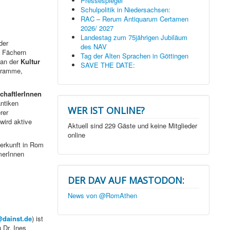
Pressespiegel
Schulpolitik in Niedersachsen:
RAC – Rerum Antiquarum Certamen
2026/ 2027
Landestag zum 75jährigen Jubiläum
der
des NAV
 Fächern
Tag der Alten Sprachen in Göttingen
 an der
Kultur
SAVE THE DATE:
gramme,
haftlerInnen
ntiken
WER IST ONLINE?
rer
wird aktive
Aktuell sind 229 Gäste und keine Mitglieder
online
terkunft in Rom
merInnen
DER DAV AUF MASTODON:
News von @RomAthen
dainst.de
) ist
 Dr. Ines