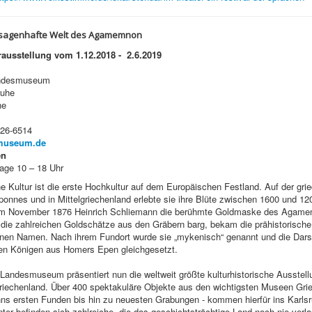
 sagenhafte Welt des Agamemnon
ausstellung vom 1.12.2018 - 2.6.2019
andesmuseum
ruhe
he
926-6514
museum.de
en
tage 10 – 18 Uhr
 Kultur ist die erste Hochkultur auf dem Europäischen Festland. Auf der gri
ponnes und in Mittelgriechenland erlebte sie ihre Blüte zwischen 1600 und 12
 im November 1876 Heinrich Schliemann die berühmte Goldmaske des Agam
die zahlreichen Goldschätze aus den Gräbern barg, bekam die prähistorische 
inen Namen. Nach ihrem Fundort wurde sie „mykenisch“ genannt und die Dars
en Königen aus Homers Epen gleichgesetzt.
andesmuseum präsentiert nun die weltweit größte kulturhistorische Ausstell
iechenland. Über 400 spektakuläre Objekte aus den wichtigsten Museen Grie
ns ersten Funden bis hin zu neuesten Grabungen - kommen hierfür ins Karlsr
ter befinden sich zahlreiche, die das geschichtsträchtige Land noch nie verl