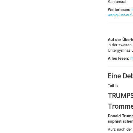
Kantonsrat.
Weiterlesen:
wenig-lust-auf
Auf der Überh
in der zweiten
Untergymnasiu
Alles lesen:
h
Eine Deb
Teil I:
TRUMPS
Trommel
Donald Trumps
sophistischem
Kurz nach der 