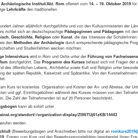
 Archäologische Institut/Abt. Rom
offeriert vom
14. ­­– 19. Oktober 2019
für
hige
Lehrkräfte
den traditionellen
hundert Jahren alljährlich durchgeführte und von den Kultusministerien der Län
rs richtet sich an deutschsprachige
Pädagoginnen und Pädagogen
mit den
hisch, Geschichte, Religion
oder
Kunst
, die das Interesse der SchülerInnen
ie den
Methoden der Archäologie
durch entsprechende pädagogische Pro
schaften und Studienfahrten wecken möchten.
ge Intensivkurs
wird in Rom und Ostia unter der
Führung von Fachwissensc
 Rom
durchgeführt. Das
Programm des Kurses
befasst sich mit Fragen der a
und des öffentlichen Lebens, Architektur sowie Kult und Religion unter besonde
ng der späten Republik, Kaiserzeit und Spätantike. Von den Kursteilnehmern 
tet.
am Kurs ist kostenlos. Organisation und Kosten der An- und Abreise, der Un
sten und ggf. Eintrittsgebühren während des Kurses müssen von den Teilneh
n. Die Zahl der Teilnehmenden ist auf 20 Personen beschränkt.
ngsbogen
kann ab sofort unter
ainst.org/standort/-/organization-display/ZI9STUj61zKB/14443
gerufen werden.
chluß
(Bewerbungsbogen und Anschreiben bitte nur digital an
romkurs2019@
019
. Fragen zum Kurs und den Bewerbungsmodalitäten beantwortet Ihnen Frau