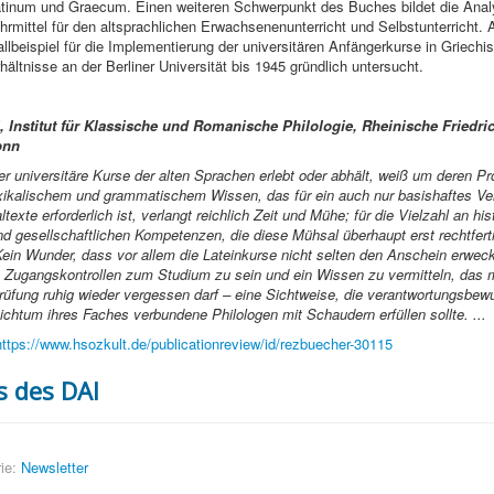
tinum und Graecum. Einen weiteren Schwerpunkt des Buches bildet die Anal
ehrmittel für den altsprachlichen Erwachsenenunterricht und Selbstunterricht. 
llbeispiel für die Implementierung der universitären Anfängerkurse in Griechi
hältnisse an der Berliner Universität bis 1945 gründlich untersucht.
, Institut für Klassische und Romanische Philologie, Rheinische Friedri
onn
 universitäre Kurse der alten Sprachen erlebt oder abhält, weiß um deren Pr
ikalischem und grammatischem Wissen, das für ein auch nur basishaftes Ve
altexte erforderlich ist, verlangt reichlich Zeit und Mühe; für die Vielzahl an hi
und gesellschaftlichen Kompetenzen, die diese Mühsal überhaupt erst rechtferti
in Wunder, dass vor allem die Lateinkurse nicht selten den Anschein erwec
 Zugangskontrollen zum Studium zu sein und ein Wissen zu vermitteln, das
üfung ruhig wieder vergessen darf – eine Sichtweise, die verantwortungsbe
ichtum ihres Faches verbundene Philologen mit Schaudern erfüllen sollte.
...
https://www.hsozkult.de/publicationreview/id/rezbuecher-30115
 des DAI
ie:
Newsletter