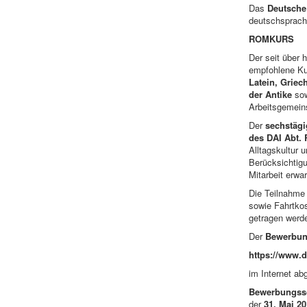
Das
Deutsche
deutschsprac
ROMKURS
Der seit über 
empfohlene Ku
Latein, Griec
der Antike
sow
Arbeitsgemein
Der
sechstägi
des DAI Abt.
Alltagskultur 
Berücksichtigu
Mitarbeit erwar
Die Teilnahme 
sowie Fahrtko
getragen werde
Der
Bewerbu
https://www.d
im Internet ab
Bewerbungss
der
31. Mai 2