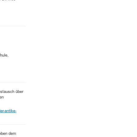
hule,
ustausch über
en
er-antike-
neben dem