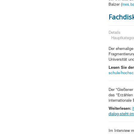
Balzer (
ines.b
Fachdis
Details
Hauptkategor
Der ehemalig
Fragmentierun
Universität un
Lesen Sie den
schule/hochsch
Der "Gießener 
das "Erzählen 
internationale
Weiterlesen:
dialog-steht-i
Im Interview m