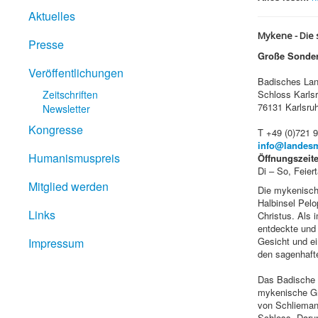
Aktuelles
Mykene -
Die
Presse
Große Sonder
Veröffentlichungen
Badisches L
Zeitschriften
Schloss Karls
76131 Karlsru
Newsletter
Kongresse
T +49 (0)721 
info@landes
Humanismuspreis
Öffnungszeit
Di – So, Feier
Mitglied werden
Die mykenische
Halbinsel Pelo
Links
Christus. Als
entdeckte und 
Gesicht und e
Impressum
den sagenhaft
Das Badische L
mykenische Gr
von Schlieman
Schloss. Darun