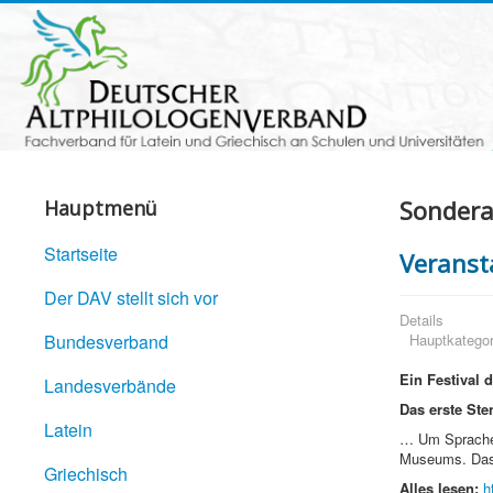
Sondera
Hauptmenü
Startseite
Veranst
Der DAV stellt sich vor
Details
Bundesverband
Hauptkategor
Ein Festival 
Landesverbände
Das erste Ste
Latein
… Um Sprache 
Museums. Das 
Griechisch
Alles lesen:
h