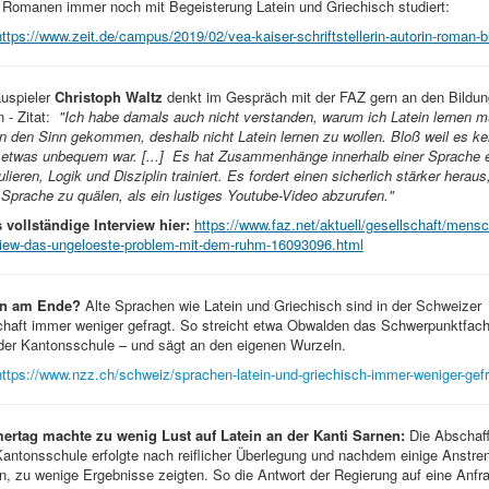
 Romanen immer noch mit Begeisterung Latein und Griechisch studiert:
https://www.zeit.de/campus/2019/02/vea-kaiser-schriftstellerin-autorin-roman
uspieler
Christoph Waltz
denkt im Gespräch mit der FAZ gern an den Bildun
 - Zitat:
"Ich habe damals auch nicht verstanden, warum ich Latein lernen m
in den Sinn gekommen, deshalb nicht Latein lernen zu wollen. Bloß weil es ke
 etwas unbequem war. [...] Es hat Zusammenhänge innerhalb einer Sprache e
ieren, Logik und Disziplin trainiert. Es fordert einen sicherlich stärker heraus
 Sprache zu quälen, als ein lustiges Youtube-Video abzurufen."
 vollständige Interview hier:
https://www.faz.net/aktuell/gesellschaft/mensc
rview-das-ungeloeste-problem-mit-dem-ruhm-16093096.html
in am Ende?
Alte Sprachen wie Latein und Griechisch sind in der Schweizer
chaft immer weniger gefragt. So streicht etwa Obwalden das Schwerpunktfach
der Kantonsschule – und sägt an den eigenen Wurzeln.
https://www.nzz.ch/schweiz/sprachen-latein-und-griechisch-immer-weniger-gef
ertag machte zu wenig Lust auf Latein an der Kanti Sarnen:
Die Abschaf
Kantonsschule erfolgte nach reiflicher Überlegung und nachdem einige Anstr
n, zu wenige Ergebnisse zeigten. So die Antwort der Regierung auf eine Anf