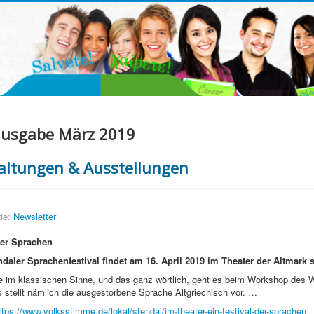
usgabe März 2019
altungen & Ausstellungen
ie:
Newsletter
der Sprachen
ndaler Sprachenfestival findet am 16. April 2019 im Theater der Altmark st
im klassischen Sinne, und das ganz wörtlich, geht es beim Workshop des 
stellt nämlich die ausgestorbene Sprache Altgriechisch vor. …
ttps://www.volksstimme.de/lokal/stendal/im-theater-ein-festival-der-sprachen