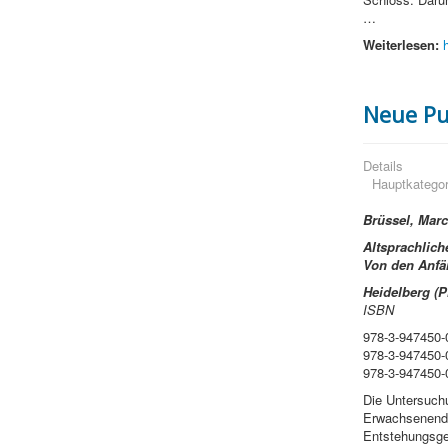
…
Weiterlesen:
Neue Pu
Details
Hauptkategor
Brüssel, Marc
Altsprachlich
Von den Anfä
Heidelberg (
ISBN
978-3-947450-
978-3-947450-0
978-3-947450-
Die Untersuchu
Erwachsenendid
Entstehungsge