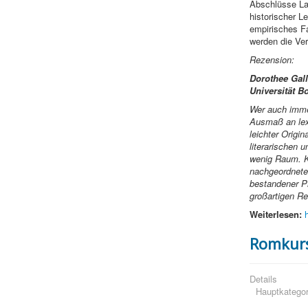
Abschlüsse La
historischer L
empirisches Fa
werden die Ver
Rezension:
Dorothee Gall
Universität B
Wer auch immer
Ausmaß an lex
leichter Origin
literarischen 
wenig Raum. Ke
nachgeordnete
bestandener Pr
großartigen Re
Weiterlesen:
Romkurs
Details
Hauptkategor