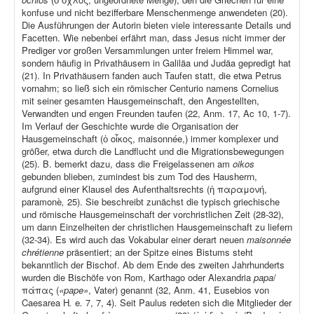
konfuse und nicht bezifferbare Menschenmenge anwendeten (20).
Die Ausführungen der Autorin bieten viele interessante Details und
Facetten. Wie nebenbei erfährt man, dass Jesus nicht immer der
Prediger vor großen Versammlungen unter freiem Himmel war,
sondern häufig in Privathäusern in Galiläa und Judäa gepredigt hat
(21). In Privathäusern fanden auch Taufen statt, die etwa Petrus
vornahm; so ließ sich ein römischer Centurio namens Cornelius
mit seiner gesamten Hausgemeinschaft, den Angestellten,
Verwandten und engen Freunden taufen (22, Anm. 17, Ac 10, 1-7).
Im Verlauf der Geschichte wurde die Organisation der
Hausgemeinschaft (ὁ οἶκος, maisonnée,) immer komplexer und
größer, etwa durch die Landflucht und die Migrationsbewegungen
(25). B. bemerkt dazu, dass die Freigelassenen am
oikos
gebunden blieben, zumindest bis zum Tod des Hausherrn,
aufgrund einer Klausel des Aufenthaltsrechts (ἡ παραμονή,
paramonè
,
25). Sie beschreibt zunächst die typisch griechische
und römische Hausgemeinschaft der vorchristlichen Zeit (28-32),
um dann Einzelheiten der christlichen Hausgemeinschaft zu liefern
(32-34). Es wird auch das Vokabular einer derart neuen
maisonnée
chrétienne
präsentiert; an der Spitze eines Bistums steht
bekanntlich der Bischof. Ab dem Ende des zweiten Jahrhunderts
wurden die Bischöfe von Rom, Karthago oder Alexandria
papa
/
πάπας (
«pape»
, Vater) genannt (32, Anm. 41, Eusebios von
Caesarea H
.
e
.
7, 7, 4). Seit Paulus redeten sich die Mitglieder der