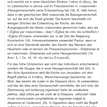
und verortet sie in einer häuslichen Struktur, l’
oikos
(ὁ οἶκος)
,
der
im Lateinischen in
domus
und im Französischen in «
maisonnée
»
(Hausgemeinschaft) seine Entsprechung hat (18). B. hebt hervor,
dass in der griechischen Welt
maisonnée
die Basisgemeinschaft
ist, auf der sich die Stadt gründet. Die Autorin beschreibt mit
wenigen Strichen die Entwicklung der Kirche, die ihren
Ausgangspunkt bei diesen
maisonnées
genommen habe, also als
l’«Église par maisonnées», über l’«Église de cité» bis schließlich l‘
«Église d‘Empire» entstanden sei, in der Zeit der Regierung
Konstantins (18). Interessanterweise verwendet Paulus, wenn er
sich an eine Gemeinde wendet, den Genitiv des Namens des
Hausherrn oder er benutzt ein Possessivpronomen: «Stéphanas et
sa maisonnée» (Stephanas und seine Hausgemeinschaft) (19,
Anm. 5, 1 Co, 16, 15: τὴν οἰκίαν Στεφανᾶ).
Für das frühe Christentum war nicht das Individuum entscheidend,
sondern die Gruppe, die in einer Hausgemeinschaft lebt (20). In
den
Acta Apostolorum
wird die Kirche von Jerusalem mit dem
Begriff
pléthos
(ὁ πλῆθος, Menschenmenge) bezeichnet, ein
Wort, das bereits die Juden in der Diaspora (Anm. 9) verwendeten
und das die Idee einer Gemeinschaft vermittelte, die sich trotz der
Zerstreuung und Isolierung organisiert hatte (
le vocabulaire
pléthos, déjà utilisé par les Juifs de la Diaspora, véhiculait l’idée
d’une communauté comptabilisée et organisée malgré la
dispersion et l’isolement,
20). In Opposition dazu steht der Begriff
ochlos
(ὁ ὄχλος, ungeordnete Menge), den die Griechen für eine