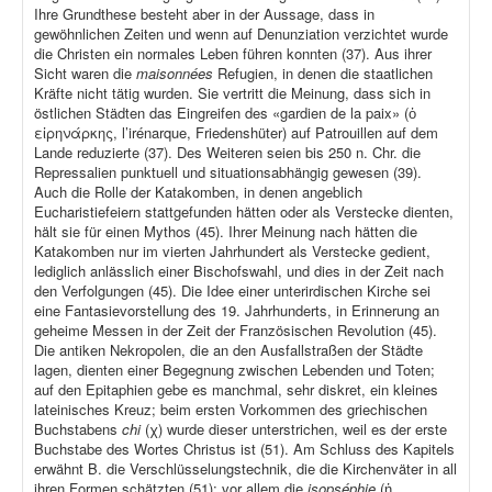
Ihre Grundthese besteht aber in der Aussage, dass in
gewöhnlichen Zeiten und wenn auf Denunziation verzichtet wurde
die Christen ein normales Leben führen konnten (37). Aus ihrer
Sicht waren die
maisonnées
Refugien, in denen die staatlichen
Kräfte nicht tätig wurden. Sie vertritt die Meinung, dass sich in
östlichen Städten das Eingreifen des «gardien de la paix» (ὁ
εἰρηνάρκης, l’irénarque, Friedenshüter) auf Patrouillen auf dem
Lande reduzierte (37). Des Weiteren seien bis 250 n. Chr. die
Repressalien punktuell und situationsabhängig gewesen (39).
Auch die Rolle der Katakomben, in denen angeblich
Eucharistiefeiern stattgefunden hätten oder als Verstecke dienten,
hält sie für einen Mythos (45). Ihrer Meinung nach hätten die
Katakomben nur im vierten Jahrhundert als Verstecke gedient,
lediglich anlässlich einer Bischofswahl, und dies in der Zeit nach
den Verfolgungen (45). Die Idee einer unterirdischen Kirche sei
eine Fantasievorstellung des 19. Jahrhunderts, in Erinnerung an
geheime Messen in der Zeit der Französischen Revolution (45).
Die antiken Nekropolen, die an den Ausfallstraßen der Städte
lagen, dienten einer Begegnung zwischen Lebenden und Toten;
auf den Epitaphien gebe es manchmal, sehr diskret, ein kleines
lateinisches Kreuz; beim ersten Vorkommen des griechischen
Buchstabens
chi
(χ) wurde dieser unterstrichen, weil es der erste
Buchstabe des Wortes Christus ist (51). Am Schluss des Kapitels
erwähnt B. die Verschlüsselungstechnik, die die Kirchenväter in all
ihren Formen schätzten (51); vor allem die
isopséphie
(ἡ