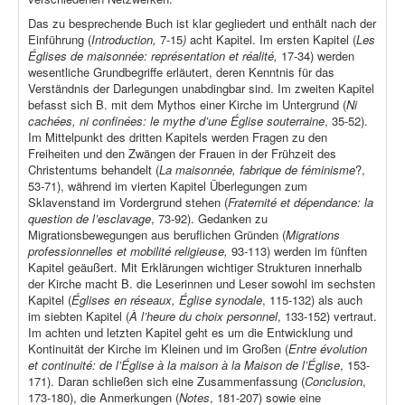
Das zu besprechende Buch ist klar gegliedert und enthält nach der
Einführung (
Introduction,
7-15
)
acht Kapitel. Im ersten Kapitel (
Les
Églises de maisonnée: représentation et réalité,
17-34) werden
wesentliche Grundbegriffe erläutert, deren Kenntnis für das
Verständnis der Darlegungen unabdingbar sind. Im zweiten Kapitel
befasst sich B. mit dem Mythos einer Kirche im Untergrund (
Ni
cachées, ni confinées: le mythe d’une Église souterraine
, 35-52).
Im Mittelpunkt des dritten Kapitels werden Fragen zu den
Freiheiten und den Zwängen der Frauen in der Frühzeit des
Christentums behandelt (
La maisonnée, fabrique de féminisme
?,
53-71), während im vierten Kapitel Überlegungen zum
Sklavenstand im Vordergrund stehen (
Fraternité et dépendance: la
question de l’esclavage
, 73-92). Gedanken zu
Migrationsbewegungen aus beruflichen Gründen (
Migrations
professionnelles et mobilité religieuse,
93-113) werden im fünften
Kapitel geäußert. Mit Erklärungen wichtiger Strukturen innerhalb
der Kirche macht B. die Leserinnen und Leser sowohl im sechsten
Kapitel (
Églises en réseaux, Église synodale
, 115-132) als auch
im siebten Kapitel (
À l’heure du choix personnel
, 133-152) vertraut.
Im achten und letzten Kapitel geht es um die Entwicklung und
Kontinuität der Kirche im Kleinen und im Großen (
Entre évolution
et continuité: de l’Église à la maison à la Maison de l’Église
, 153-
171). Daran schließen sich eine Zusammenfassung (
Conclusion
,
173-180), die Anmerkungen (
Notes
, 181-207) sowie eine