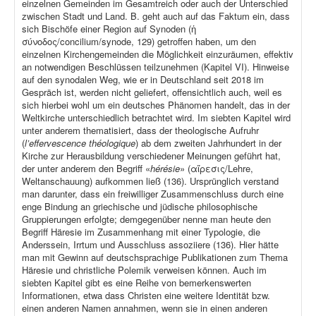
einzelnen Gemeinden im Gesamtreich oder auch der Unterschied
zwischen Stadt und Land. B. geht auch auf das Faktum ein, dass
sich Bischöfe einer Region auf Synoden (ἡ
σύνοδος/concilium/synode, 129) getroffen haben, um den
einzelnen Kirchengemeinden die Möglichkeit einzuräumen, effektiv
an notwendigen Beschlüssen teilzunehmen (Kapitel VI). Hinweise
auf den synodalen Weg, wie er in Deutschland seit 2018 im
Gespräch ist, werden nicht geliefert, offensichtlich auch, weil es
sich hierbei wohl um ein deutsches Phänomen handelt, das in der
Weltkirche unterschiedlich betrachtet wird. Im siebten Kapitel wird
unter anderem thematisiert, dass der theologische Aufruhr
(
l’effervescence théologique
) ab dem zweiten Jahrhundert in der
Kirche zur Herausbildung verschiedener Meinungen geführt hat,
der unter anderem den Begriff «
hérésie
» (αἵρεσις/Lehre,
Weltanschauung) aufkommen ließ (136). Ursprünglich verstand
man darunter, dass ein freiwilliger Zusammenschluss durch eine
enge Bindung an griechische und jüdische philosophische
Gruppierungen erfolgte; demgegenüber nenne man heute den
Begriff Häresie im Zusammenhang mit einer Typologie, die
Anderssein, Irrtum und Ausschluss assoziiere (136). Hier hätte
man mit Gewinn auf deutschsprachige Publikationen zum Thema
Häresie und christliche Polemik verweisen können. Auch im
siebten Kapitel gibt es eine Reihe von bemerkenswerten
Informationen, etwa dass Christen eine weitere Identität bzw.
einen anderen Namen annahmen, wenn sie in einen anderen