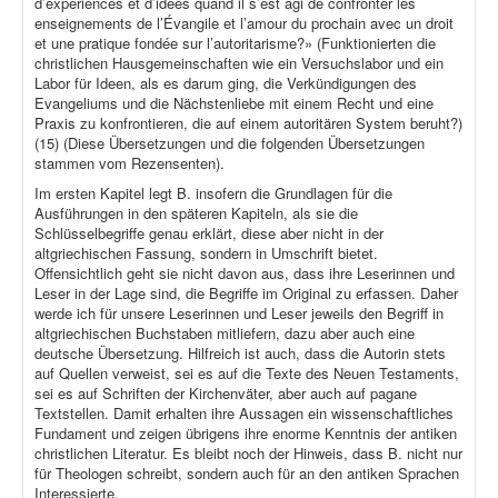
d’expériences et d’idées quand il s’est agi de confronter les
enseignements de l’Évangile et l’amour du prochain avec un droit
et une pratique fondée sur l’autoritarisme?» (Funktionierten die
christlichen Hausgemeinschaften wie ein Versuchslabor und ein
Labor für Ideen, als es darum ging, die Verkündigungen des
Evangeliums und die Nächstenliebe mit einem Recht und eine
Praxis zu konfrontieren, die auf einem autoritären System beruht?)
(15) (Diese Übersetzungen und die folgenden Übersetzungen
stammen vom Rezensenten).
Im ersten Kapitel legt B. insofern die Grundlagen für die
Ausführungen in den späteren Kapiteln, als sie die
Schlüsselbegriffe genau erklärt, diese aber nicht in der
altgriechischen Fassung, sondern in Umschrift bietet.
Offensichtlich geht sie nicht davon aus, dass ihre Leserinnen und
Leser in der Lage sind, die Begriffe im Original zu erfassen. Daher
werde ich für unsere Leserinnen und Leser jeweils den Begriff in
altgriechischen Buchstaben mitliefern, dazu aber auch eine
deutsche Übersetzung. Hilfreich ist auch, dass die Autorin stets
auf Quellen verweist, sei es auf die Texte des Neuen Testaments,
sei es auf Schriften der Kirchenväter, aber auch auf pagane
Textstellen. Damit erhalten ihre Aussagen ein wissenschaftliches
Fundament und zeigen übrigens ihre enorme Kenntnis der antiken
christlichen Literatur. Es bleibt noch der Hinweis, dass B. nicht nur
für Theologen schreibt, sondern auch für an den antiken Sprachen
Interessierte.