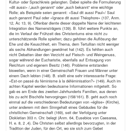
Kultur- oder Sprachkreis gelangten. Dabei spielte die Formulierung
«dit aussi» /„auch genannt“ oder „auch bekannt“ eine wichtige
Rolle; als Beispiele seien genannt: «Saul dit aussi Paul»/ Saul
auch genannt Paul oder «Ignace dit aussi Théophore» (137, Anm.
12, Ac 13, 9). Offenbar diente dieser doppelte Name der leichteren
Integration des Namensträgers (139). B. führt weitere Punkte an,
die im Verlauf der Frühzeit des Christentums eine nicht zu
unterschätzende Rolle spielten; dazu gehören die Auflösung der
Ehe und die Keuschheit, ein Thema, dem Tertullian nicht weniger
als sechs Abhandlungen gewidmet hat (142). Es fehlten auch
nicht Debatten über den Verzicht auf Fleisch- und Weingenuss,
sogar während der Eucharistie, ebenfalls auf Entsagung von
Reichtum und eigenem Besitz (146). Probleme entstanden
bisweilen, wenn in einer Gemeinschaft Frauen und Männer unter
einem Dach lebten (148). B. stellt eine sehr interessante Frage:
«Est-on passé du féminisme à la déféminisation?» (149). Auch im
achten Kapitel werden bedeutsame Informationen mitgeteilt. So
gab es am Ende des zweiten Jahrhunderts Familien, aus denen
bis zu acht Bischöfe hervorgingen (158/161). B. geht auch noch
einmal auf die verschiedenen Bedeutungen von «église» (Kirche),
unter anderem mit dem Sinngehalt eines Gebäudes für die
christlichen Gemeinschaft (169), seit der Verfolgung unter
Diokletian 303 n. Chr. belegt (Anm. 64, Eusebios von Caesarea,
H. e. 8, 2 ,4). Die Christen selbst allerdings bevorzugten, in der
Tradition der Juden, für den Ort, wo sie sich zum Gebet