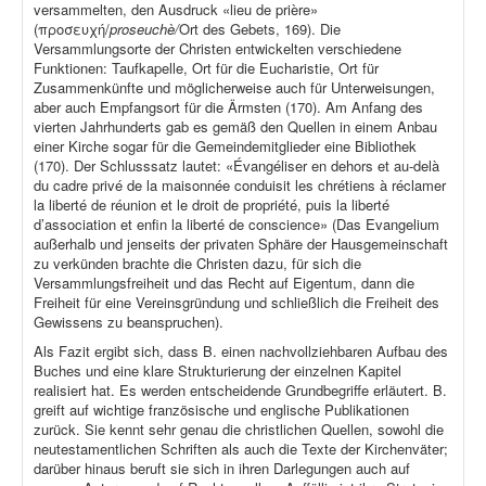
versammelten, den Ausdruck «lieu de prière»
(προσευχή/
proseuchè/
Ort des Gebets, 169). Die
Versammlungsorte der Christen entwickelten verschiedene
Funktionen: Taufkapelle, Ort für die Eucharistie, Ort für
Zusammenkünfte und möglicherweise auch für Unterweisungen,
aber auch Empfangsort für die Ärmsten (170). Am Anfang des
vierten Jahrhunderts gab es gemäß den Quellen in einem Anbau
einer Kirche sogar für die Gemeindemitglieder eine Bibliothek
(170). Der Schlusssatz lautet: «Évangéliser en dehors et au-delà
du cadre privé de la maisonnée conduisit les chrétiens à réclamer
la liberté de réunion et le droit de propriété, puis la liberté
d’association et enfin la liberté de conscience» (Das Evangelium
außerhalb und jenseits der privaten Sphäre der Hausgemeinschaft
zu verkünden brachte die Christen dazu, für sich die
Versammlungsfreiheit und das Recht auf Eigentum, dann die
Freiheit für eine Vereinsgründung und schließlich die Freiheit des
Gewissens zu beanspruchen).
Als Fazit ergibt sich, dass B. einen nachvollziehbaren Aufbau des
Buches und eine klare Strukturierung der einzelnen Kapitel
realisiert hat. Es werden entscheidende Grundbegriffe erläutert. B.
greift auf wichtige französische und englische Publikationen
zurück. Sie kennt sehr genau die christlichen Quellen, sowohl die
neutestamentlichen Schriften als auch die Texte der Kirchenväter;
darüber hinaus beruft sie sich in ihren Darlegungen auch auf