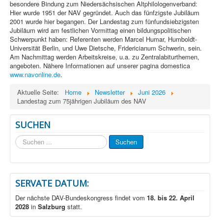
besondere Bindung zum Niedersächsischen Altphilologenverband:
Hier wurde 1951 der NAV gegründet. Auch das fünfzigste Jubiläum
2001 wurde hier begangen. Der Landestag zum fünfundsiebzigsten
Jubiläum wird am festlichen Vormittag einen bildungspolitischen
Schwerpunkt haben: Referenten werden Marcel Humar, Humboldt-
Universität Berlin, und Uwe Dietsche, Fridericianum Schwerin, sein.
Am Nachmittag werden Arbeitskreise, u.a. zu Zentralabiturthemen,
angeboten. Nähere Informationen auf unserer pagina domestica
www.navonline.de
.
Aktuelle Seite:
Home
Newsletter
Juni 2026
Landestag zum 75jährigen Jubiläum des NAV
SUCHEN
Suchen
Suchen
...
SERVATE DATUM:
Der nächste DAV-Bundeskongress findet vom
18. bis 22. April
2028
in
Salzburg
statt.