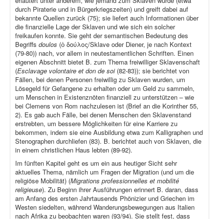
erläutert unter anderem, wie jemand zum Sklaven wurde (etwa
durch Piraterie und in Bürgerkriegszeiten) und greift dabei auf
bekannte Quellen zurück (75); sie liefert auch Informationen über
die finanzielle Lage der Sklaven und wie sich ein solcher
freikaufen konnte. Sie geht der semantischen Bedeutung des
Begriffs
doulos
(ὁ δούλος/Sklave oder Diener, je nach Kontext
(79-80)) nach, vor allem in neutestamentlichen Schriften. Einen
eigenen Abschnitt bietet B. zum Thema freiwilliger Sklavenschaft
(
Esclavage volontaire et don de soi
(82-83)); sie berichtet von
Fällen, bei denen Personen freiwillig zu Sklaven wurden, um
Lösegeld für Gefangene zu erhalten oder um Geld zu sammeln,
um Menschen in Existenznöten finanziell zu unterstützen – wie
bei Clemens von Rom nachzulesen ist (Brief an die Korinther 55,
2). Es gab auch Fälle, bei denen Menschen den Sklavenstand
erstrebten, um bessere Möglichkeiten für eine Karriere zu
bekommen, indem sie eine Ausbildung etwa zum Kalligraphen und
Stenographen durchliefen (83). B. berichtet auch von Sklaven, die
in einem christlichen Haus lebten (89-92).
Im fünften Kapitel geht es um ein aus heutiger Sicht sehr
aktuelles Thema, nämlich um Fragen der Migration (und um die
religiöse Mobilität) (
Migrations professionnelles et mobilité
religieuse
). Zu Beginn ihrer Ausführungen erinnert B. daran, dass
am Anfang des ersten Jahrtausends Phönizier und Griechen im
Westen siedelten, während Wanderungsbewegungen aus Italien
nach Afrika zu beobachten waren (93/94). Sie stellt fest, dass