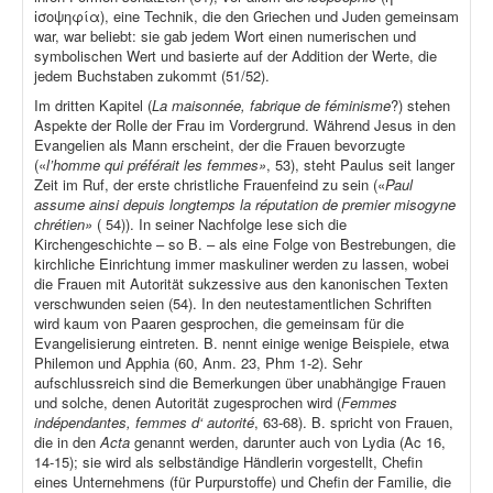
ἰσοψηφία), eine Technik, die den Griechen und Juden gemeinsam
war, war beliebt: sie gab jedem Wort einen numerischen und
symbolischen Wert und basierte auf der Addition der Werte, die
jedem Buchstaben zukommt (51/52).
Im dritten Kapitel (
La maisonnée, fabrique de féminisme
?) stehen
Aspekte der Rolle der Frau im Vordergrund. Während Jesus in den
Evangelien als Mann erscheint, der die Frauen bevorzugte
(«
l’homme qui préférait les femmes»
, 53), steht Paulus seit langer
Zeit im Ruf, der erste christliche Frauenfeind zu sein («
Paul
assume ainsi depuis longtemps la réputation de premier misogyne
chrétien»
( 54)). In seiner Nachfolge lese sich die
Kirchengeschichte – so B. – als eine Folge von Bestrebungen, die
kirchliche Einrichtung immer maskuliner werden zu lassen, wobei
die Frauen mit Autorität sukzessive aus den kanonischen Texten
verschwunden seien (54). In den neutestamentlichen Schriften
wird kaum von Paaren gesprochen, die gemeinsam für die
Evangelisierung eintreten. B. nennt einige wenige Beispiele, etwa
Philemon und Apphia (60, Anm. 23, Phm 1-2). Sehr
aufschlussreich sind die Bemerkungen über unabhängige Frauen
und solche, denen Autorität zugesprochen wird (
Femmes
indépendantes, femmes d‘ autorité
, 63-68). B. spricht von Frauen,
die in den
Acta
genannt werden, darunter auch von Lydia (Ac 16,
14-15); sie wird als selbständige Händlerin vorgestellt, Chefin
eines Unternehmens (für Purpurstoffe) und Chefin der Familie, die