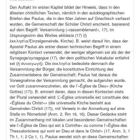
Den Auftakt im ersten Kapitel bildet der Hinweis, dass in den
ältesten christlichen Texten, nämlich in den autobiographischen
Briefen des Paulus, die in den 50er Jahren auf Griechisch verfasst
wurden, die Gemeinschaft der Schüler Christi erscheint, basierend
auf dem Begriff: Versammlung (
«rassemblement»
, 17), im
Ursprungssinn des Wortes
ekklesia
(17) (ἡ
ἐκκλησία/Einzelgemeinde, Kirche). B. weist darauf hin, dass der
Apostel Paulus als erster diesen technischen Begriff in einem
religiösen Kontext verwendet, der weniger allgemein sei als der der
Synagoge/
synagogue
(17), der dem politischen Vokabular entlehnt
sei (ἡ συναγωγή). Die ἐκκλησία bedeutete demnach die
Versammlung der Bürger, die konstitutive Einrichtung des
Zusammenlebens der Gemeinschaft; Paulus hat daraus die
Vorwegnahme der Versammlung gemacht, die aufgerufen wurde,
vor Gott zusammenzutreten, als die l’«Église de Dieu» (Kirche
Gottes) (17)). B. erinnert daran, dass in diesen Kontexten stets
der Plural verwendet wird: L’«Église universelle est constituée des
«Églises du Christ»» (die universelle Kirche besteht aus
Gemeinden Christi (17)), mit Verweis in der Anmerkung auf eine
Stelle im Römerbrief (Anm. 2, Rm 16, 16). Dieser Gedanke steht
im Zusammenhang mit lokalen und besonderen Gemeinschaften
wie l‘«Église de Dieu qui est à Corinthe» ou comme l‘«Église des
Thessaloniciens qui sont en Dieu et dans le Christ» (17, Anm. 3, 1
Th 1, 1; 2 Co 1, 1). Paulus wendet sich an diese Gemeinschaften