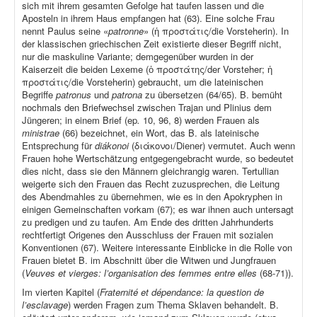
sich mit ihrem gesamten Gefolge hat taufen lassen und die
Aposteln in ihrem Haus empfangen hat (63). Eine solche Frau
nennt Paulus seine «
patronne
» (ἡ προστάτις/die Vorsteherin). In
der klassischen griechischen Zeit existierte dieser Begriff nicht,
nur die maskuline Variante; demgegenüber wurden in der
Kaiserzeit die beiden Lexeme (ὁ προστάτης/der Vorsteher; ἡ
προστάτις/die Vorsteherin) gebraucht, um die lateinischen
Begriffe
patronus
und
patrona
zu übersetzen (64/65). B. bemüht
nochmals den Briefwechsel zwischen Trajan und Plinius dem
Jüngeren; in einem Brief (ep
.
10, 96, 8) werden Frauen als
ministrae
(66) bezeichnet, ein Wort, das B. als lateinische
Entsprechung für
diákonoi
(διάκονοι/Diener) vermutet. Auch wenn
Frauen hohe Wertschätzung entgegengebracht wurde, so bedeutet
dies nicht, dass sie den Männern gleichrangig waren. Tertullian
weigerte sich den Frauen das Recht zuzusprechen, die Leitung
des Abendmahles zu übernehmen, wie es in den Apokryphen in
einigen Gemeinschaften vorkam (67); es war ihnen auch untersagt
zu predigen und zu taufen. Am Ende des dritten Jahrhunderts
rechtfertigt Origenes den Ausschluss der Frauen mit sozialen
Konventionen (67). Weitere interessante Einblicke in die Rolle von
Frauen bietet B. im Abschnitt über die Witwen und Jungfrauen
(
Veuves et vierges: l’organisation des femmes entre elles
(68-71)).
Im vierten Kapitel (
Fraternité et dépendance: la question de
l’esclavage
) werden Fragen zum Thema Sklaven behandelt. B.