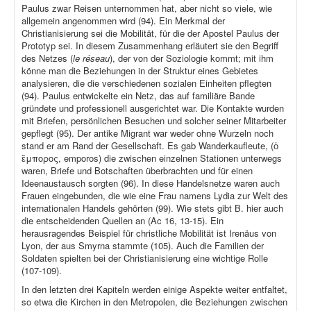
Paulus zwar Reisen unternommen hat, aber nicht so viele, wie
allgemein angenommen wird (94). Ein Merkmal der
Christianisierung sei die Mobilität, für die der Apostel Paulus der
Prototyp sei. In diesem Zusammenhang erläutert sie den Begriff
des Netzes (
le réseau
), der von der Soziologie kommt; mit ihm
könne man die Beziehungen in der Struktur eines Gebietes
analysieren, die die verschiedenen sozialen Einheiten pflegten
(94). Paulus entwickelte ein Netz, das auf familiäre Bande
gründete und professionell ausgerichtet war. Die Kontakte wurden
mit Briefen, persönlichen Besuchen und solcher seiner Mitarbeiter
gepflegt (95). Der antike Migrant war weder ohne Wurzeln noch
stand er am Rand der Gesellschaft. Es gab Wanderkaufleute, (ὁ
ἔμπορος, emporos) die zwischen einzelnen Stationen unterwegs
waren, Briefe und Botschaften überbrachten und für einen
Ideenaustausch sorgten (96). In diese Handelsnetze waren auch
Frauen eingebunden, die wie eine Frau namens Lydia zur Welt des
internationalen Handels gehörten (99). Wie stets gibt B. hier auch
die entscheidenden Quellen an (Ac 16, 13-15). Ein
herausragendes Beispiel für christliche Mobilität ist Irenäus von
Lyon, der aus Smyrna stammte (105). Auch die Familien der
Soldaten spielten bei der Christianisierung eine wichtige Rolle
(107-109).
In den letzten drei Kapiteln werden einige Aspekte weiter entfaltet,
so etwa die Kirchen in den Metropolen, die Beziehungen zwischen