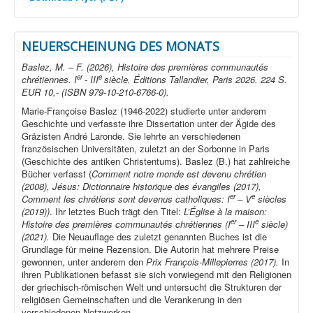
NEUERSCHEINUNG DES MONATS
Baslez, M. – F. (2026), Histoire des premières communautés
er
e
chrétiennes. I
- III
siècle. Éditions Tallandier, Paris 2026. 224 S.
EUR 10,- (ISBN 979-10-210-6766-0).
Marie-Françoise Baslez (1946-2022) studierte unter anderem
Geschichte und verfasste ihre Dissertation unter der Ägide des
Gräzisten André Laronde. Sie lehrte an verschiedenen
französischen Universitäten, zuletzt an der Sorbonne in Paris
(Geschichte des antiken Christentums). Baslez (B.) hat zahlreiche
Bücher verfasst (
Comment notre monde est devenu chrétien
(2008), Jésus: Dictionnaire historique des évangiles (2017),
er
e
Comment les chrétiens sont devenus catholiques: I
– V
siècles
(2019))
. Ihr letztes Buch trägt den Titel:
L’Église à la maison:
er
e
Histoire des premières communautés chrétiennes (I
– III
siècle)
(2021).
Die Neuauflage des zuletzt genannten Buches ist die
Grundlage für meine Rezension. Die Autorin hat mehrere Preise
gewonnen, unter anderem den
Prix François-Millepierres (2017).
In
ihren Publikationen befasst sie sich vorwiegend mit den Religionen
der griechisch-römischen Welt und untersucht die Strukturen der
religiösen Gemeinschaften und die Verankerung in den
verschiedenen Netzwerken.