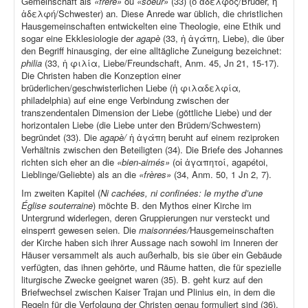
Gemeinschaft als
«frère»
ou
«soeur»
(33) (ὁ ἀδελφός/Bruder, ἡ
ἀδελφή/Schwester) an. Diese Anrede war üblich, die christlichen
Hausgemeinschaften entwickelten eine Theologie, eine Ethik und
sogar eine Ekklesiologie der
agapè
(33, ἡ ἀγάπη, Liebe), die über
den Begriff hinausging, der eine alltägliche Zuneigung bezeichnet:
philia
(33, ἡ φιλία, Liebe/Freundschaft, Anm. 45, Jn 21, 15-17).
Die Christen haben die Konzeption einer
brüderlichen/geschwisterlichen Liebe (ἡ φιλαδελφία
,
philadelphia) auf eine enge Verbindung zwischen der
transzendentalen Dimension der Liebe (göttliche Liebe) und der
horizontalen Liebe (die Liebe unter den Brüdern/Schwestern)
begründet (33). Die
agapè/
ἡ ἀγάπη beruht auf einem reziproken
Verhältnis zwischen den Beteiligten (34). Die Briefe des Johannes
richten sich eher an die
«bien-aimés»
(οἱ ἀγαπητοί, agapétoi,
Lieblinge/Geliebte) als an die
«frères»
(34, Anm. 50, 1 Jn 2, 7).
Im zweiten Kapitel (
Ni cachées, ni confinées: le mythe d’une
Église souterraine
) möchte B. den Mythos einer Kirche im
Untergrund widerlegen, deren Gruppierungen nur versteckt und
einsperrt gewesen seien. Die
maisonnées/
Hausgemeinschaften
der Kirche haben sich ihrer Aussage nach sowohl im Inneren der
Häuser versammelt als auch außerhalb, bis sie über ein Gebäude
verfügten, das ihnen gehörte, und Räume hatten, die für spezielle
liturgische Zwecke geeignet waren (35). B. geht kurz auf den
Briefwechsel zwischen Kaiser Trajan und Plinius ein, in dem die
Regeln für die Verfolgung der Christen genau formuliert sind (36).