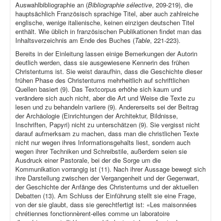
Auswahlbibliographie an (
Bibliographie sélective
, 209-219), die
hauptsächlich Französisch sprachige Titel, aber auch zahlreiche
englische, wenige italienische, keinen einzigen deutschen Titel
enthält. Wie üblich in französischen Publikationen findet man das
Inhaltsverzeichnis am Ende des Buches (
Table
, 221-223).
Bereits in der Einleitung lassen einige Bemerkungen der Autorin
deutlich werden, dass sie ausgewiesene Kennerin des frühen
Christentums ist. Sie weist daraufhin, dass die Geschichte dieser
frühen Phase des Christentums mehrheitlich auf schriftlichen
Quellen basiert (9). Das Textcorpus erhöhe sich kaum und
verändere sich auch nicht, aber die Art und Weise die Texte zu
lesen und zu behandeln variiere (9). Andererseits sei der Beitrag
der Archäologie (Einrichtungen der Architektur, Bildnisse,
Inschriften, Papyri) nicht zu unterschätzen (9). Sie vergisst nicht
darauf aufmerksam zu machen, dass man die christlichen Texte
nicht nur wegen ihres Informationsgehalts liest, sondern auch
wegen ihrer Techniken und Schreibstile, außerdem seien sie
Ausdruck einer Pastorale, bei der die Sorge um die
Kommunikation vorrangig ist (11). Nach ihrer Aussage bewegt sich
ihre Darstellung zwischen der Vergangenheit und der Gegenwart,
der Geschichte der Anfänge des Christentums und der aktuellen
Debatten (13). Am Schluss der Einführung stellt sie eine Frage,
von der sie glaubt, dass sie gerechtfertigt ist: «Les maisonnées
chrétiennes fonctionnèrent-elles comme un laboratoire