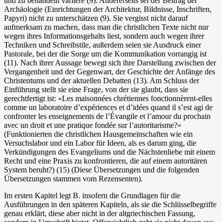
und zu behandeln variiere (9). Andererseits sei der Beitrag der
Archäologie (Einrichtungen der Architektur, Bildnisse, Inschriften,
Papyri) nicht zu unterschätzen (9). Sie vergisst nicht darauf
aufmerksam zu machen, dass man die christlichen Texte nicht nur
wegen ihres Informationsgehalts liest, sondern auch wegen ihrer
Techniken und Schreibstile, außerdem seien sie Ausdruck einer
Pastorale, bei der die Sorge um die Kommunikation vorrangig ist
(11). Nach ihrer Aussage bewegt sich ihre Darstellung zwischen der
Vergangenheit und der Gegenwart, der Geschichte der Anfänge des
Christentums und der aktuellen Debatten (13). Am Schluss der
Einführung stellt sie eine Frage, von der sie glaubt, dass sie
gerechtfertigt ist: «Les maisonnées chrétiennes fonctionnèrent-elles
comme un laboratoire d’expériences et d’idées quand il s’est agi de
confronter les enseignements de l’Évangile et l’amour du prochain
avec un droit et une pratique fondée sur l’autoritarisme?»
(Funktionierten die christlichen Hausgemeinschaften wie ein
Versuchslabor und ein Labor für Ideen, als es darum ging, die
Verkündigungen des Evangeliums und die Nächstenliebe mit einem
Recht und eine Praxis zu konfrontieren, die auf einem autoritären
System beruht?) (15) (Diese Übersetzungen und die folgenden
Übersetzungen stammen vom Rezensenten).
Im ersten Kapitel legt B. insofern die Grundlagen für die
Ausführungen in den späteren Kapiteln, als sie die Schlüsselbegriffe
genau erklärt, diese aber nicht in der altgriechischen Fassung,