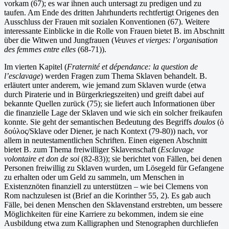
vorkam (67); es war ihnen auch untersagt zu predigen und zu
taufen. Am Ende des dritten Jahrhunderts rechtfertigt Origenes den
Ausschluss der Frauen mit sozialen Konventionen (67). Weitere
interessante Einblicke in die Rolle von Frauen bietet B. im Abschnitt
über die Witwen und Jungfrauen (
Veuves et vierges: l’organisation
des femmes entre elles
(68-71)).
Im vierten Kapitel (
Fraternité et dépendance: la question de
l’esclavage
) werden Fragen zum Thema Sklaven behandelt. B.
erläutert unter anderem, wie jemand zum Sklaven wurde (etwa
durch Piraterie und in Bürgerkriegszeiten) und greift dabei auf
bekannte Quellen zurück (75); sie liefert auch Informationen über
die finanzielle Lage der Sklaven und wie sich ein solcher freikaufen
konnte. Sie geht der semantischen Bedeutung des Begriffs
doulos
(ὁ
δούλος/Sklave oder Diener, je nach Kontext (79-80)) nach, vor
allem in neutestamentlichen Schriften. Einen eigenen Abschnitt
bietet B. zum Thema freiwilliger Sklavenschaft (
Esclavage
volontaire et don de soi
(82-83)); sie berichtet von Fällen, bei denen
Personen freiwillig zu Sklaven wurden, um Lösegeld für Gefangene
zu erhalten oder um Geld zu sammeln, um Menschen in
Existenznöten finanziell zu unterstützen – wie bei Clemens von
Rom nachzulesen ist (Brief an die Korinther 55, 2). Es gab auch
Fälle, bei denen Menschen den Sklavenstand erstrebten, um bessere
Möglichkeiten für eine Karriere zu bekommen, indem sie eine
Ausbildung etwa zum Kalligraphen und Stenographen durchliefen