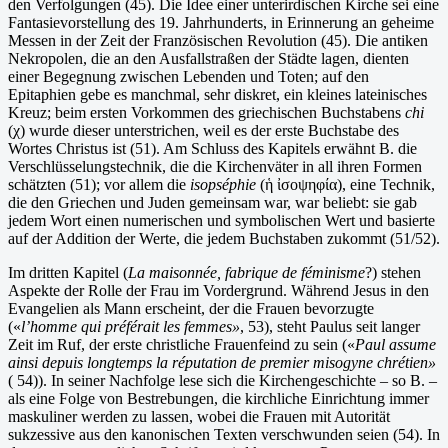
den Verfolgungen (45). Die Idee einer unterirdischen Kirche sei eine
Fantasievorstellung des 19. Jahrhunderts, in Erinnerung an geheime
Messen in der Zeit der Französischen Revolution (45). Die antiken
Nekropolen, die an den Ausfallstraßen der Städte lagen, dienten
einer Begegnung zwischen Lebenden und Toten; auf den
Epitaphien gebe es manchmal, sehr diskret, ein kleines lateinisches
Kreuz; beim ersten Vorkommen des griechischen Buchstabens
chi
(χ) wurde dieser unterstrichen, weil es der erste Buchstabe des
Wortes Christus ist (51). Am Schluss des Kapitels erwähnt B. die
Verschlüsselungstechnik, die die Kirchenväter in all ihren Formen
schätzten (51); vor allem die
isopséphie
(ἡ ἰσοψηφία), eine Technik,
die den Griechen und Juden gemeinsam war, war beliebt: sie gab
jedem Wort einen numerischen und symbolischen Wert und basierte
auf der Addition der Werte, die jedem Buchstaben zukommt (51/52).
Im dritten Kapitel (
La maisonnée, fabrique de féminisme
?) stehen
Aspekte der Rolle der Frau im Vordergrund. Während Jesus in den
Evangelien als Mann erscheint, der die Frauen bevorzugte
(«
l’homme qui préférait les femmes»
, 53), steht Paulus seit langer
Zeit im Ruf, der erste christliche Frauenfeind zu sein («
Paul assume
ainsi depuis longtemps la réputation de premier misogyne chrétien»
( 54)). In seiner Nachfolge lese sich die Kirchengeschichte – so B. –
als eine Folge von Bestrebungen, die kirchliche Einrichtung immer
maskuliner werden zu lassen, wobei die Frauen mit Autorität
sukzessive aus den kanonischen Texten verschwunden seien (54). In