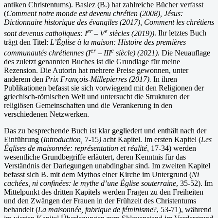
antiken Christentums). Baslez (B.) hat zahlreiche Bücher verfasst
(
Comment notre monde est devenu chrétien (2008), Jésus:
Dictionnaire historique des évangiles (2017), Comment les chrétiens
er
e
sont devenus catholiques: I
– V
siècles (2019))
. Ihr letztes Buch
trägt den Titel:
L’Église à la maison: Histoire des premières
er
e
communautés chrétiennes (I
– III
siècle) (2021).
Die Neuauflage
des zuletzt genannten Buches ist die Grundlage für meine
Rezension. Die Autorin hat mehrere Preise gewonnen, unter
anderem den
Prix François-Millepierres (2017).
In ihren
Publikationen befasst sie sich vorwiegend mit den Religionen der
griechisch-römischen Welt und untersucht die Strukturen der
religiösen Gemeinschaften und die Verankerung in den
verschiedenen Netzwerken.
Das zu besprechende Buch ist klar gegliedert und enthält nach der
Einführung (
Introduction,
7-15
)
acht Kapitel. Im ersten Kapitel (
Les
Églises de maisonnée: représentation et réalité,
17-34) werden
wesentliche Grundbegriffe erläutert, deren Kenntnis für das
Verständnis der Darlegungen unabdingbar sind. Im zweiten Kapitel
befasst sich B. mit dem Mythos einer Kirche im Untergrund (
Ni
cachées, ni confinées: le mythe d’une Église souterraine
, 35-52). Im
Mittelpunkt des dritten Kapitels werden Fragen zu den Freiheiten
und den Zwängen der Frauen in der Frühzeit des Christentums
behandelt (
La maisonnée, fabrique de féminisme
?, 53-71), während