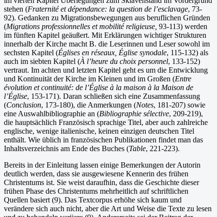
im vierten Kapitel Überlegungen zum Sklavenstand im Vordergrund
stehen (
Fraternité et dépendance: la question de l’esclavage
, 73-
92). Gedanken zu Migrationsbewegungen aus beruflichen Gründen
(
Migrations professionnelles et mobilité religieuse,
93-113) werden
im fünften Kapitel geäußert. Mit Erklärungen wichtiger Strukturen
innerhalb der Kirche macht B. die Leserinnen und Leser sowohl im
sechsten Kapitel (
Églises en réseaux, Église synodale
, 115-132) als
auch im siebten Kapitel (
À l’heure du choix personnel
, 133-152)
vertraut. Im achten und letzten Kapitel geht es um die Entwicklung
und Kontinuität der Kirche im Kleinen und im Großen (
Entre
évolution et continuité: de l’Église à la maison à la Maison de
l’Église
, 153-171). Daran schließen sich eine Zusammenfassung
(
Conclusion
, 173-180), die Anmerkungen (
Notes
, 181-207) sowie
eine Auswahlbibliographie an (
Bibliographie sélective
, 209-219),
die hauptsächlich Französisch sprachige Titel, aber auch zahlreiche
englische, wenige italienische, keinen einzigen deutschen Titel
enthält. Wie üblich in französischen Publikationen findet man das
Inhaltsverzeichnis am Ende des Buches (
Table
, 221-223).
Bereits in der Einleitung lassen einige Bemerkungen der Autorin
deutlich werden, dass sie ausgewiesene Kennerin des frühen
Christentums ist. Sie weist daraufhin, dass die Geschichte dieser
frühen Phase des Christentums mehrheitlich auf schriftlichen
Quellen basiert (9). Das Textcorpus erhöhe sich kaum und
verändere sich auch nicht, aber die Art und Weise die Texte zu lesen