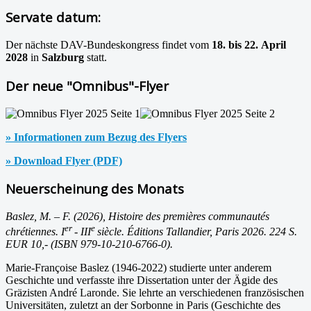
Servate datum:
Der nächste DAV-Bundeskongress findet vom
18. bis 22. April
2028
in
Salzburg
statt.
Der neue "Omnibus"-Flyer
» Informationen zum Bezug des Flyers
» Download Flyer (PDF)
Neuerscheinung des Monats
Baslez, M. – F. (2026), Histoire des premières communautés
er
e
chrétiennes. I
- III
siècle. Éditions Tallandier, Paris 2026. 224 S.
EUR 10,- (ISBN 979-10-210-6766-0).
Marie-Françoise Baslez (1946-2022) studierte unter anderem
Geschichte und verfasste ihre Dissertation unter der Ägide des
Gräzisten André Laronde. Sie lehrte an verschiedenen französischen
Universitäten, zuletzt an der Sorbonne in Paris (Geschichte des