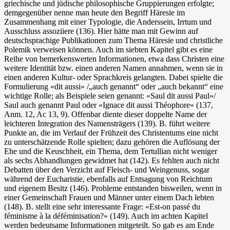
griechische und jüdische philosophische Gruppierungen erfolgte;
demgegenüber nenne man heute den Begriff Häresie im
Zusammenhang mit einer Typologie, die Anderssein, Irrtum und
Ausschluss assoziiere (136). Hier hätte man mit Gewinn auf
deutschsprachige Publikationen zum Thema Häresie und christliche
Polemik verweisen können. Auch im siebten Kapitel gibt es eine
Reihe von bemerkenswerten Informationen, etwa dass Christen eine
weitere Identität bzw. einen anderen Namen annahmen, wenn sie in
einen anderen Kultur- oder Sprachkreis gelangten. Dabei spielte die
Formulierung «dit aussi» /„auch genannt“ oder „auch bekannt“ eine
wichtige Rolle; als Beispiele seien genannt: «Saul dit aussi Paul»/
Saul auch genannt Paul oder «Ignace dit aussi Théophore» (137,
Anm. 12, Ac 13, 9). Offenbar diente dieser doppelte Name der
leichteren Integration des Namensträgers (139). B. führt weitere
Punkte an, die im Verlauf der Frühzeit des Christentums eine nicht
zu unterschätzende Rolle spielten; dazu gehören die Auflösung der
Ehe und die Keuschheit, ein Thema, dem Tertullian nicht weniger
als sechs Abhandlungen gewidmet hat (142). Es fehlten auch nicht
Debatten über den Verzicht auf Fleisch- und Weingenuss, sogar
während der Eucharistie, ebenfalls auf Entsagung von Reichtum
und eigenem Besitz (146). Probleme entstanden bisweilen, wenn in
einer Gemeinschaft Frauen und Männer unter einem Dach lebten
(148). B. stellt eine sehr interessante Frage: «Est-on passé du
féminisme à la déféminisation?» (149). Auch im achten Kapitel
werden bedeutsame Informationen mitgeteilt. So gab es am Ende