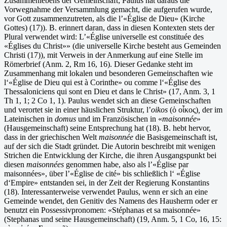
Zusammenlebens der Gemeinschaft; Paulus hat daraus die
Vorwegnahme der Versammlung gemacht, die aufgerufen wurde,
vor Gott zusammenzutreten, als die l’«Église de Dieu» (Kirche
Gottes) (17)). B. erinnert daran, dass in diesen Kontexten stets der
Plural verwendet wird: L’«Église universelle est constituée des
«Églises du Christ»» (die universelle Kirche besteht aus Gemeinden
Christi (17)), mit Verweis in der Anmerkung auf eine Stelle im
Römerbrief (Anm. 2, Rm 16, 16). Dieser Gedanke steht im
Zusammenhang mit lokalen und besonderen Gemeinschaften wie
l‘«Église de Dieu qui est à Corinthe» ou comme l‘«Église des
Thessaloniciens qui sont en Dieu et dans le Christ» (17, Anm. 3, 1
Th 1, 1; 2 Co 1, 1). Paulus wendet sich an diese Gemeinschaften
und verortet sie in einer häuslichen Struktur, l’
oikos
(ὁ οἶκος)
,
der im
Lateinischen in
domus
und im Französischen in «
maisonnée
»
(Hausgemeinschaft) seine Entsprechung hat (18). B. hebt hervor,
dass in der griechischen Welt
maisonnée
die Basisgemeinschaft ist,
auf der sich die Stadt gründet. Die Autorin beschreibt mit wenigen
Strichen die Entwicklung der Kirche, die ihren Ausgangspunkt bei
diesen
maisonnées
genommen habe, also als l’«Église par
maisonnées», über l’«Église de cité» bis schließlich l‘ «Église
d‘Empire» entstanden sei, in der Zeit der Regierung Konstantins
(18). Interessanterweise verwendet Paulus, wenn er sich an eine
Gemeinde wendet, den Genitiv des Namens des Hausherrn oder er
benutzt ein Possessivpronomen: «Stéphanas et sa maisonnée»
(Stephanas und seine Hausgemeinschaft) (19, Anm. 5, 1 Co, 16, 15: