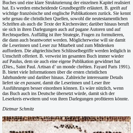
Buches und eine klare Strukturierung der einzelnen Kapitel realisiert
hat. Es werden entscheidende Grundbegriffe erläutert. B. greift auf
wichtige französische und englische Publikationen zurück. Sie kennt
sehr genau die christlichen Quellen, sowohl die neutestamentlichen
Schriften als auch die Texte der Kirchenväter; darüber hinaus beruft
sie sich in ihren Darlegungen auch auf pagane Autoren und auf
Rechtsquellen. Auffällig ist ihre Strategie, Fragen zu formulieren,
die dann auch beantwortet werden. Möglicherweise will sie damit
die Leserinnen und Leser zur Mitarbeit und zum Mitdenken
auffordern. Die altgriechischen Schlüsselbegriffe werden lediglich in
Umschrift offeriert. B. verweist im gesamten Buch immer wieder
auf Paulus, dem sie auch eine eigene Publikation gewidmet hat
(Dies., Saint Paul. Artisan d’ un monde chrétien. Fayard Paris 1991).
B. bietet viele Informationen über die ersten christlichen
Jahrhunderte und darüber hinaus. Zahlreiche interessante Details
liefert sie
en passant
, damit die Leserinnen und Leser ihre
Ausführungen besser einordnen können. Es wäre nützlich, wenn
das Buch auch ins Deutsche übersetzt würde, damit sich der
Leserkreis erweitern und von ihren Darlegungen profitieren könnte.
Dietmar Schmitz