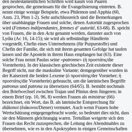
den neutestamentlichen Schriften wird kaum von Paaren
gesprochen, die gemeinsam für die Evangelisierung eintreten. B.
nennt einige wenige Beispiele, etwa Philemon und Apphia (60,
Anm. 23, Phm 1-2). Sehr aufschlussreich sind die Bemerkungen
über unabhängige Frauen und solche, denen Autorität zugesprochen
wird (
Femmes indépendantes, femmes d‘ autorité
, 63-68). B. spricht
von Frauen, die in den
Acta
genannt werden, darunter auch von
Lydia (Ac 16, 14-15); sie wird als selbständige Händlerin
vorgestellt, Chefin eines Unternehmens (für Purpurstoffe) und
Chefin der Familie, die sich mit ihrem gesamten Gefolge hat taufen
lassen und die Aposteln in ihrem Haus empfangen hat (63). Eine
solche Frau nennt Paulus seine «
patronne
» (ἡ προστάτις/die
Vorsteherin). In der klassischen griechischen Zeit existierte dieser
Begriff nicht, nur die maskuline Variante; demgegenüber wurden in
der Kaiserzeit die beiden Lexeme (ὁ προστάτης/der Vorsteher; ἡ
προστάτις/die Vorsteherin) gebraucht, um die lateinischen Begriffe
patronus
und
patrona
zu übersetzen (64/65). B. bemüht nochmals
den Briefwechsel zwischen Trajan und Plinius dem Jüngeren; in
einem Brief (ep
.
10, 96, 8) werden Frauen als
ministrae
(66)
bezeichnet, ein Wort, das B. als lateinische Entsprechung für
diákonoi
(διάκονοι/Diener) vermutet. Auch wenn Frauen hohe
Wertschätzung entgegengebracht wurde, so bedeutet dies nicht, dass
sie den Männern gleichrangig waren. Tertullian weigerte sich den
Frauen das Recht zuzusprechen, die Leitung des Abendmahles zu
übernehmen, wie es in den Apokryphen in einigen Gemeinschaften