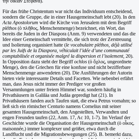
τὴν οἰκίαν Στεφανᾶ).
Für das frühe Christentum war nicht das Individuum entscheidend,
sondern die Gruppe, die in einer Hausgemeinschaft lebt (20). In den
Acta Apostolorum
wird die Kirche von Jerusalem mit dem Begriff
pléthos
(ὁ πλῆθος, Menschenmenge) bezeichnet, ein Wort, das
bereits die Juden in der Diaspora (Anm. 9) verwendeten und das die
Idee einer Gemeinschaft vermittelte, die sich trotz der Zerstreuung
und Isolierung organisiert hatte (
le vocabulaire pléthos, déjà utilisé
par les Juifs de la Diaspora, véhiculait l’idée d’une communauté
comptabilisée et organisée malgré la dispersion et l’isolement,
20).
In Opposition dazu steht der Begriff
ochlos
(ὁ ὄχλος, ungeordnete
Menge), den die Griechen für eine konfuse und nicht bezifferbare
Menschenmenge anwendeten (20). Die Ausführungen der Autorin
bieten viele interessante Details und Facetten. Wie nebenbei erfährt
man, dass Jesus nicht immer der Prediger vor großen
Versammlungen unter freiem Himmel war, sondern häufig in
Privathäusern in Galiläa und Judäa gepredigt hat (21). In
Privathäusern fanden auch Taufen statt, die etwa Petrus vornahm; so
ließ sich ein römischer Centurio namens Cornelius mit seiner
gesamten Hausgemeinschaft, den Angestellten, Verwandten und
engen Freunden taufen (22, Anm. 17, Ac 10, 1-7). Im Verlauf der
Geschichte wurde die Organisation der Hausgemeinschaft (ὁ οἶκος,
maisonnée,) immer komplexer und größer, etwa durch die
Landflucht und die Migrationsbewegungen (25). B. bemerkt dazu,