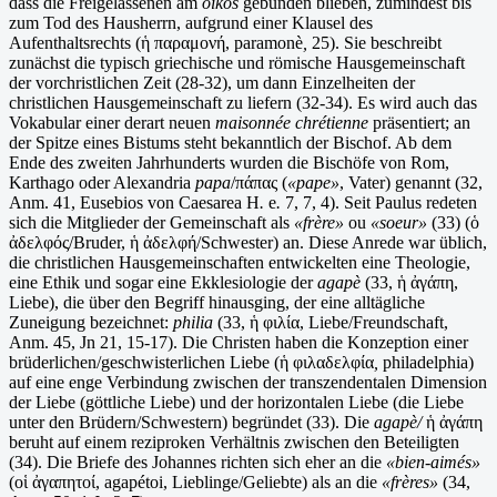
dass die Freigelassenen am
oikos
gebunden blieben, zumindest bis
zum Tod des Hausherrn, aufgrund einer Klausel des
Aufenthaltsrechts (ἡ παραμονή, paramonè
,
25). Sie beschreibt
zunächst die typisch griechische und römische Hausgemeinschaft
der vorchristlichen Zeit (28-32), um dann Einzelheiten der
christlichen Hausgemeinschaft zu liefern (32-34). Es wird auch das
Vokabular einer derart neuen
maisonnée chrétienne
präsentiert; an
der Spitze eines Bistums steht bekanntlich der Bischof. Ab dem
Ende des zweiten Jahrhunderts wurden die Bischöfe von Rom,
Karthago oder Alexandria
papa
/πάπας (
«pape»
, Vater) genannt (32,
Anm. 41, Eusebios von Caesarea H
.
e
.
7, 7, 4). Seit Paulus redeten
sich die Mitglieder der Gemeinschaft als
«frère»
ou
«soeur»
(33) (ὁ
ἀδελφός/Bruder, ἡ ἀδελφή/Schwester) an. Diese Anrede war üblich,
die christlichen Hausgemeinschaften entwickelten eine Theologie,
eine Ethik und sogar eine Ekklesiologie der
agapè
(33, ἡ ἀγάπη,
Liebe), die über den Begriff hinausging, der eine alltägliche
Zuneigung bezeichnet:
philia
(33, ἡ φιλία, Liebe/Freundschaft,
Anm. 45, Jn 21, 15-17). Die Christen haben die Konzeption einer
brüderlichen/geschwisterlichen Liebe (ἡ φιλαδελφία
,
philadelphia)
auf eine enge Verbindung zwischen der transzendentalen Dimension
der Liebe (göttliche Liebe) und der horizontalen Liebe (die Liebe
unter den Brüdern/Schwestern) begründet (33). Die
agapè/
ἡ ἀγάπη
beruht auf einem reziproken Verhältnis zwischen den Beteiligten
(34). Die Briefe des Johannes richten sich eher an die
«bien-aimés»
(οἱ ἀγαπητοί, agapétoi, Lieblinge/Geliebte) als an die
«frères»
(34,