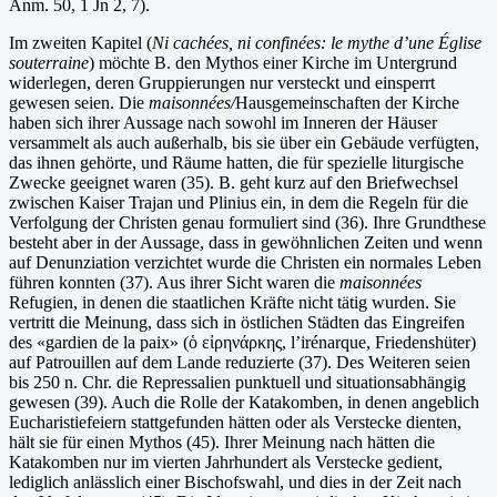
Anm. 50, 1 Jn 2, 7).
Im zweiten Kapitel (
Ni cachées, ni confinées: le mythe d’une Église
souterraine
) möchte B. den Mythos einer Kirche im Untergrund
widerlegen, deren Gruppierungen nur versteckt und einsperrt
gewesen seien. Die
maisonnées/
Hausgemeinschaften der Kirche
haben sich ihrer Aussage nach sowohl im Inneren der Häuser
versammelt als auch außerhalb, bis sie über ein Gebäude verfügten,
das ihnen gehörte, und Räume hatten, die für spezielle liturgische
Zwecke geeignet waren (35). B. geht kurz auf den Briefwechsel
zwischen Kaiser Trajan und Plinius ein, in dem die Regeln für die
Verfolgung der Christen genau formuliert sind (36). Ihre Grundthese
besteht aber in der Aussage, dass in gewöhnlichen Zeiten und wenn
auf Denunziation verzichtet wurde die Christen ein normales Leben
führen konnten (37). Aus ihrer Sicht waren die
maisonnées
Refugien, in denen die staatlichen Kräfte nicht tätig wurden. Sie
vertritt die Meinung, dass sich in östlichen Städten das Eingreifen
des «gardien de la paix» (ὁ εἰρηνάρκης, l’irénarque, Friedenshüter)
auf Patrouillen auf dem Lande reduzierte (37). Des Weiteren seien
bis 250 n. Chr. die Repressalien punktuell und situationsabhängig
gewesen (39). Auch die Rolle der Katakomben, in denen angeblich
Eucharistiefeiern stattgefunden hätten oder als Verstecke dienten,
hält sie für einen Mythos (45). Ihrer Meinung nach hätten die
Katakomben nur im vierten Jahrhundert als Verstecke gedient,
lediglich anlässlich einer Bischofswahl, und dies in der Zeit nach