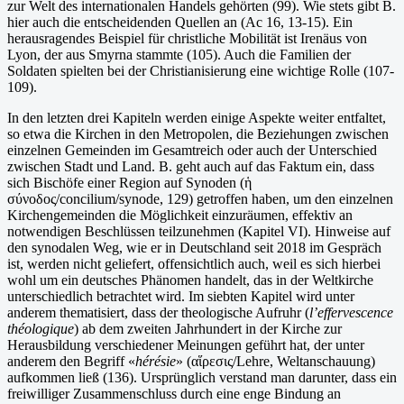
zur Welt des internationalen Handels gehörten (99). Wie stets gibt B.
hier auch die entscheidenden Quellen an (Ac 16, 13-15). Ein
herausragendes Beispiel für christliche Mobilität ist Irenäus von
Lyon, der aus Smyrna stammte (105). Auch die Familien der
Soldaten spielten bei der Christianisierung eine wichtige Rolle (107-
109).
In den letzten drei Kapiteln werden einige Aspekte weiter entfaltet,
so etwa die Kirchen in den Metropolen, die Beziehungen zwischen
einzelnen Gemeinden im Gesamtreich oder auch der Unterschied
zwischen Stadt und Land. B. geht auch auf das Faktum ein, dass
sich Bischöfe einer Region auf Synoden (ἡ
σύνοδος/concilium/synode, 129) getroffen haben, um den einzelnen
Kirchengemeinden die Möglichkeit einzuräumen, effektiv an
notwendigen Beschlüssen teilzunehmen (Kapitel VI). Hinweise auf
den synodalen Weg, wie er in Deutschland seit 2018 im Gespräch
ist, werden nicht geliefert, offensichtlich auch, weil es sich hierbei
wohl um ein deutsches Phänomen handelt, das in der Weltkirche
unterschiedlich betrachtet wird. Im siebten Kapitel wird unter
anderem thematisiert, dass der theologische Aufruhr (
l’effervescence
théologique
) ab dem zweiten Jahrhundert in der Kirche zur
Herausbildung verschiedener Meinungen geführt hat, der unter
anderem den Begriff «
hérésie
» (αἵρεσις/Lehre, Weltanschauung)
aufkommen ließ (136). Ursprünglich verstand man darunter, dass ein
freiwilliger Zusammenschluss durch eine enge Bindung an