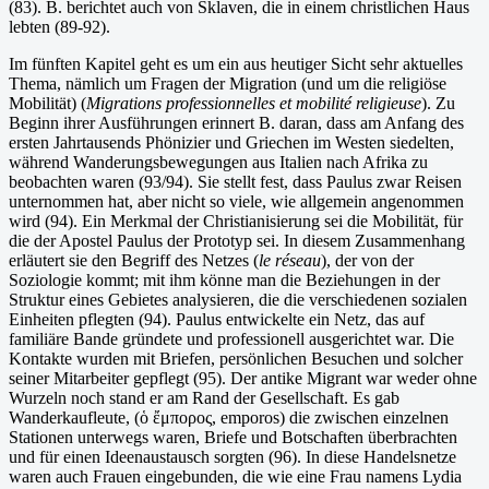
(83). B. berichtet auch von Sklaven, die in einem christlichen Haus
lebten (89-92).
Im fünften Kapitel geht es um ein aus heutiger Sicht sehr aktuelles
Thema, nämlich um Fragen der Migration (und um die religiöse
Mobilität) (
Migrations professionnelles et mobilité religieuse
). Zu
Beginn ihrer Ausführungen erinnert B. daran, dass am Anfang des
ersten Jahrtausends Phönizier und Griechen im Westen siedelten,
während Wanderungsbewegungen aus Italien nach Afrika zu
beobachten waren (93/94). Sie stellt fest, dass Paulus zwar Reisen
unternommen hat, aber nicht so viele, wie allgemein angenommen
wird (94). Ein Merkmal der Christianisierung sei die Mobilität, für
die der Apostel Paulus der Prototyp sei. In diesem Zusammenhang
erläutert sie den Begriff des Netzes (
le réseau
), der von der
Soziologie kommt; mit ihm könne man die Beziehungen in der
Struktur eines Gebietes analysieren, die die verschiedenen sozialen
Einheiten pflegten (94). Paulus entwickelte ein Netz, das auf
familiäre Bande gründete und professionell ausgerichtet war. Die
Kontakte wurden mit Briefen, persönlichen Besuchen und solcher
seiner Mitarbeiter gepflegt (95). Der antike Migrant war weder ohne
Wurzeln noch stand er am Rand der Gesellschaft. Es gab
Wanderkaufleute, (ὁ ἔμπορος, emporos) die zwischen einzelnen
Stationen unterwegs waren, Briefe und Botschaften überbrachten
und für einen Ideenaustausch sorgten (96). In diese Handelsnetze
waren auch Frauen eingebunden, die wie eine Frau namens Lydia