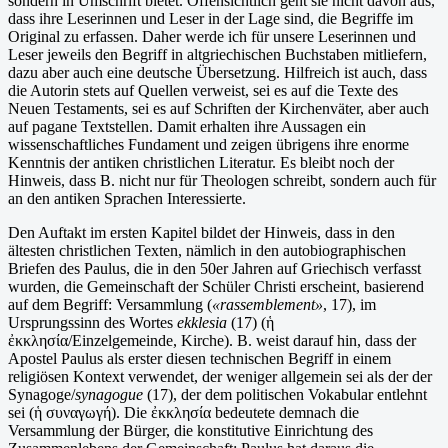
sondern in Umschrift bietet. Offensichtlich geht sie nicht davon aus,
dass ihre Leserinnen und Leser in der Lage sind, die Begriffe im
Original zu erfassen. Daher werde ich für unsere Leserinnen und
Leser jeweils den Begriff in altgriechischen Buchstaben mitliefern,
dazu aber auch eine deutsche Übersetzung. Hilfreich ist auch, dass
die Autorin stets auf Quellen verweist, sei es auf die Texte des
Neuen Testaments, sei es auf Schriften der Kirchenväter, aber auch
auf pagane Textstellen. Damit erhalten ihre Aussagen ein
wissenschaftliches Fundament und zeigen übrigens ihre enorme
Kenntnis der antiken christlichen Literatur. Es bleibt noch der
Hinweis, dass B. nicht nur für Theologen schreibt, sondern auch für
an den antiken Sprachen Interessierte.
Den Auftakt im ersten Kapitel bildet der Hinweis, dass in den
ältesten christlichen Texten, nämlich in den autobiographischen
Briefen des Paulus, die in den 50er Jahren auf Griechisch verfasst
wurden, die Gemeinschaft der Schüler Christi erscheint, basierend
auf dem Begriff: Versammlung (
«rassemblement»
, 17), im
Ursprungssinn des Wortes
ekklesia
(17) (ἡ
ἐκκλησία/Einzelgemeinde, Kirche). B. weist darauf hin, dass der
Apostel Paulus als erster diesen technischen Begriff in einem
religiösen Kontext verwendet, der weniger allgemein sei als der der
Synagoge/
synagogue
(17), der dem politischen Vokabular entlehnt
sei (ἡ συναγωγή). Die ἐκκλησία bedeutete demnach die
Versammlung der Bürger, die konstitutive Einrichtung des