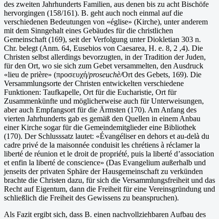
des zweiten Jahrhunderts Familien, aus denen bis zu acht Bischöfe
hervorgingen (158/161). B. geht auch noch einmal auf die
verschiedenen Bedeutungen von «église» (Kirche), unter anderem
mit dem Sinngehalt eines Gebäudes für die christlichen
Gemeinschaft (169), seit der Verfolgung unter Diokletian 303 n.
Chr. belegt (Anm. 64, Eusebios von Caesarea, H. e. 8, 2 ,4). Die
Christen selbst allerdings bevorzugten, in der Tradition der Juden,
für den Ort, wo sie sich zum Gebet versammelten, den Ausdruck
«lieu de prière» (προσευχή/
proseuchè/
Ort des Gebets, 169). Die
Versammlungsorte der Christen entwickelten verschiedene
Funktionen: Taufkapelle, Ort für die Eucharistie, Ort für
Zusammenkünfte und möglicherweise auch für Unterweisungen,
aber auch Empfangsort für die Ärmsten (170). Am Anfang des
vierten Jahrhunderts gab es gemäß den Quellen in einem Anbau
einer Kirche sogar für die Gemeindemitglieder eine Bibliothek
(170). Der Schlusssatz lautet: «Évangéliser en dehors et au-delà du
cadre privé de la maisonnée conduisit les chrétiens à réclamer la
liberté de réunion et le droit de propriété, puis la liberté d’association
et enfin la liberté de conscience» (Das Evangelium außerhalb und
jenseits der privaten Sphäre der Hausgemeinschaft zu verkünden
brachte die Christen dazu, für sich die Versammlungsfreiheit und das
Recht auf Eigentum, dann die Freiheit für eine Vereinsgründung und
schließlich die Freiheit des Gewissens zu beanspruchen).
Als Fazit ergibt sich, dass B. einen nachvollziehbaren Aufbau des