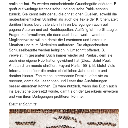
realisiert hat. Es werden entscheidende Grundbegriffe erläutert. B.
greift auf wichtige französische und englische Publikationen
zurück. Sie kennt sehr genau die christlichen Quellen, sowohl die
neutestamentlichen Schriften als auch die Texte der Kirchenväter;
darüber hinaus beruft sie sich in ihren Darlegungen auch auf
pagane Autoren und auf Rechtsquellen. Auffällig ist ihre Strategie,
Fragen zu formulieren, die dann auch beantwortet werden.
Möglicherweise will sie damit die Leserinnen und Leser zur
Mitarbeit und zum Mitdenken auffordern. Die altgriechischen
Schlüsselbegriffe werden lediglich in Umschrift offeriert. B.
verweist im gesamten Buch immer wieder auf Paulus, dem sie
auch eine eigene Publikation gewidmet hat (Dies., Saint Paul.
Artisan d’ un monde chrétien. Fayard Paris 1991). B. bietet viele
Informationen über die ersten christlichen Jahrhunderte und
darüber hinaus. Zahlreiche interessante Details liefert sie
en
passant
, damit die Leserinnen und Leser ihre Ausführungen
besser einordnen können. Es wäre nützlich, wenn das Buch auch
ins Deutsche übersetzt würde, damit sich der Leserkreis erweitern
und von ihren Darlegungen profitieren könnte.
Dietmar Schmitz