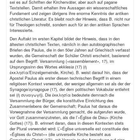
sei es auf Schriften der Kirchenväter, aber auch auf pagane
Textstellen. Damit erhalten ihre Aussagen ein wissenschaftliches
Fundament und zeigen übrigens ihre enorme Kenntnis der antiken
christlichen Literatur. Es bleibt noch der Hinweis, dass B. nicht nur
für Theologen schreibt, sondern auch für an den antiken Sprachen
Interessierte.
Den Auftakt im ersten Kapitel bildet der Hinweis, dass in den
ältesten christlichen Texten, nämlich in den autobiographischen
Briefen des Paulus, die in den 50er Jahren auf Griechisch verfasst
wurden, die Gemeinschaft der Schüler Christi erscheint, basierend
auf dem Begriff: Versammlung (
«rassemblement»
, 17), im
Ursprungssinn des Wortes
ekklesia
(17) (ἡ
ἐκκλησία/Einzelgemeinde, Kirche). B. weist darauf hin, dass der
Apostel Paulus als erster diesen technischen Begriff in einem
religiösen Kontext verwendet, der weniger allgemein sei als der der
Synagoge/
synagogue
(17), der dem politischen Vokabular entlehnt
sei (ἡ συναγωγή). Die ἐκκλησία bedeutete demnach die
Versammlung der Bürger, die konstitutive Einrichtung des
Zusammenlebens der Gemeinschaft; Paulus hat daraus die
Vorwegnahme der Versammlung gemacht, die aufgerufen wurde,
vor Gott zusammenzutreten, als die l’«Église de Dieu» (Kirche
Gottes) (17)). B. erinnert daran, dass in diesen Kontexten stets
der Plural verwendet wird: L’«Église universelle est constituée des
«Églises du Christ»» (die universelle Kirche besteht aus
Gemeinden Christi (17)), mit Verweis in der Anmerkung auf eine