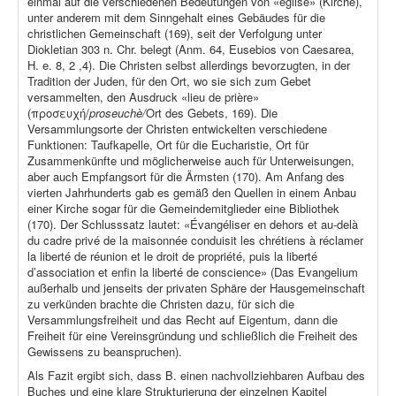
einmal auf die verschiedenen Bedeutungen von «église» (Kirche),
unter anderem mit dem Sinngehalt eines Gebäudes für die
christlichen Gemeinschaft (169), seit der Verfolgung unter
Diokletian 303 n. Chr. belegt (Anm. 64, Eusebios von Caesarea,
H. e. 8, 2 ,4). Die Christen selbst allerdings bevorzugten, in der
Tradition der Juden, für den Ort, wo sie sich zum Gebet
versammelten, den Ausdruck «lieu de prière»
(προσευχή/
proseuchè/
Ort des Gebets, 169). Die
Versammlungsorte der Christen entwickelten verschiedene
Funktionen: Taufkapelle, Ort für die Eucharistie, Ort für
Zusammenkünfte und möglicherweise auch für Unterweisungen,
aber auch Empfangsort für die Ärmsten (170). Am Anfang des
vierten Jahrhunderts gab es gemäß den Quellen in einem Anbau
einer Kirche sogar für die Gemeindemitglieder eine Bibliothek
(170). Der Schlusssatz lautet: «Évangéliser en dehors et au-delà
du cadre privé de la maisonnée conduisit les chrétiens à réclamer
la liberté de réunion et le droit de propriété, puis la liberté
d’association et enfin la liberté de conscience» (Das Evangelium
außerhalb und jenseits der privaten Sphäre der Hausgemeinschaft
zu verkünden brachte die Christen dazu, für sich die
Versammlungsfreiheit und das Recht auf Eigentum, dann die
Freiheit für eine Vereinsgründung und schließlich die Freiheit des
Gewissens zu beanspruchen).
Als Fazit ergibt sich, dass B. einen nachvollziehbaren Aufbau des
Buches und eine klare Strukturierung der einzelnen Kapitel