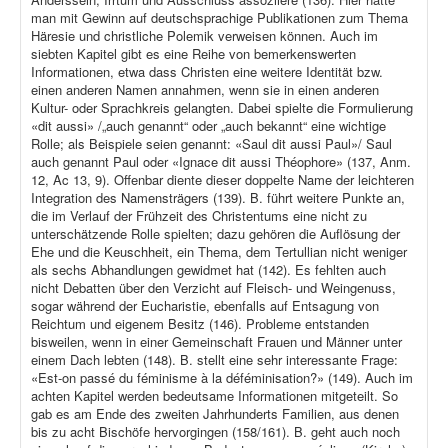
man mit Gewinn auf deutschsprachige Publikationen zum Thema
Häresie und christliche Polemik verweisen können. Auch im
siebten Kapitel gibt es eine Reihe von bemerkenswerten
Informationen, etwa dass Christen eine weitere Identität bzw.
einen anderen Namen annahmen, wenn sie in einen anderen
Kultur- oder Sprachkreis gelangten. Dabei spielte die Formulierung
«dit aussi» /„auch genannt“ oder „auch bekannt“ eine wichtige
Rolle; als Beispiele seien genannt: «Saul dit aussi Paul»/ Saul
auch genannt Paul oder «Ignace dit aussi Théophore» (137, Anm.
12, Ac 13, 9). Offenbar diente dieser doppelte Name der leichteren
Integration des Namensträgers (139). B. führt weitere Punkte an,
die im Verlauf der Frühzeit des Christentums eine nicht zu
unterschätzende Rolle spielten; dazu gehören die Auflösung der
Ehe und die Keuschheit, ein Thema, dem Tertullian nicht weniger
als sechs Abhandlungen gewidmet hat (142). Es fehlten auch
nicht Debatten über den Verzicht auf Fleisch- und Weingenuss,
sogar während der Eucharistie, ebenfalls auf Entsagung von
Reichtum und eigenem Besitz (146). Probleme entstanden
bisweilen, wenn in einer Gemeinschaft Frauen und Männer unter
einem Dach lebten (148). B. stellt eine sehr interessante Frage:
«Est-on passé du féminisme à la déféminisation?» (149). Auch im
achten Kapitel werden bedeutsame Informationen mitgeteilt. So
gab es am Ende des zweiten Jahrhunderts Familien, aus denen
bis zu acht Bischöfe hervorgingen (158/161). B. geht auch noch