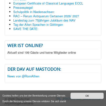
European Certificate of Classical Languages ECCL
Pressespiegel
Schulpolitik in Niedersachsen:
RAC – Rerum Antiquarum Certamen 2026/ 2027
Landestag zum 75jährigen Jubiläum des NAV
Tag der Alten Sprachen in Göttingen
SAVE THE DATE:
WER IST ONLINE?
Aktuell sind 199 Gäste und keine Mitglieder online
DER DAV AUF MASTODON:
News von @RomAthen
Cookies helfen uns bei der Bereitstellung unserer Dienste.
OK
© 2026 Deutscher
TPL_PROTOSTAR_BACKTOTOP
Durch die Nutzung unserer Dienste erklären Sie sich damit
Altphilologenverband