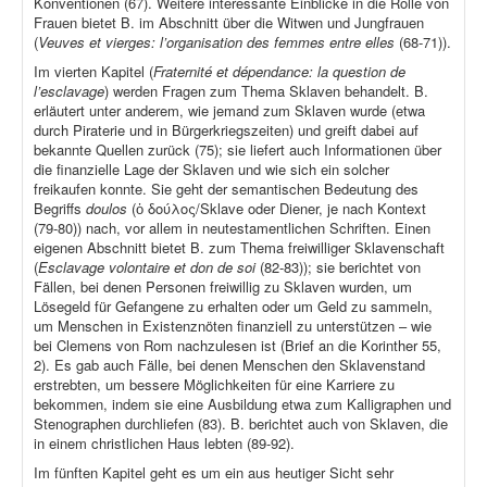
Konventionen (67). Weitere interessante Einblicke in die Rolle von
Frauen bietet B. im Abschnitt über die Witwen und Jungfrauen
(
Veuves et vierges: l’organisation des femmes entre elles
(68-71)).
Im vierten Kapitel (
Fraternité et dépendance: la question de
l’esclavage
) werden Fragen zum Thema Sklaven behandelt. B.
erläutert unter anderem, wie jemand zum Sklaven wurde (etwa
durch Piraterie und in Bürgerkriegszeiten) und greift dabei auf
bekannte Quellen zurück (75); sie liefert auch Informationen über
die finanzielle Lage der Sklaven und wie sich ein solcher
freikaufen konnte. Sie geht der semantischen Bedeutung des
Begriffs
doulos
(ὁ δούλος/Sklave oder Diener, je nach Kontext
(79-80)) nach, vor allem in neutestamentlichen Schriften. Einen
eigenen Abschnitt bietet B. zum Thema freiwilliger Sklavenschaft
(
Esclavage volontaire et don de soi
(82-83)); sie berichtet von
Fällen, bei denen Personen freiwillig zu Sklaven wurden, um
Lösegeld für Gefangene zu erhalten oder um Geld zu sammeln,
um Menschen in Existenznöten finanziell zu unterstützen – wie
bei Clemens von Rom nachzulesen ist (Brief an die Korinther 55,
2). Es gab auch Fälle, bei denen Menschen den Sklavenstand
erstrebten, um bessere Möglichkeiten für eine Karriere zu
bekommen, indem sie eine Ausbildung etwa zum Kalligraphen und
Stenographen durchliefen (83). B. berichtet auch von Sklaven, die
in einem christlichen Haus lebten (89-92).
Im fünften Kapitel geht es um ein aus heutiger Sicht sehr