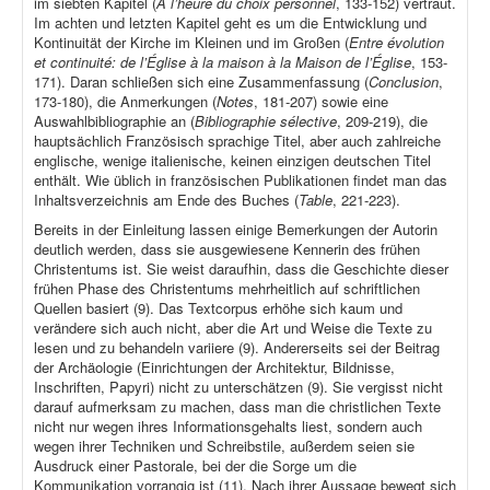
im siebten Kapitel (
À l’heure du choix personnel
, 133-152) vertraut.
Im achten und letzten Kapitel geht es um die Entwicklung und
Kontinuität der Kirche im Kleinen und im Großen (
Entre évolution
et continuité: de l’Église à la maison à la Maison de l’Église
, 153-
171). Daran schließen sich eine Zusammenfassung (
Conclusion
,
173-180), die Anmerkungen (
Notes
, 181-207) sowie eine
Auswahlbibliographie an (
Bibliographie sélective
, 209-219), die
hauptsächlich Französisch sprachige Titel, aber auch zahlreiche
englische, wenige italienische, keinen einzigen deutschen Titel
enthält. Wie üblich in französischen Publikationen findet man das
Inhaltsverzeichnis am Ende des Buches (
Table
, 221-223).
Bereits in der Einleitung lassen einige Bemerkungen der Autorin
deutlich werden, dass sie ausgewiesene Kennerin des frühen
Christentums ist. Sie weist daraufhin, dass die Geschichte dieser
frühen Phase des Christentums mehrheitlich auf schriftlichen
Quellen basiert (9). Das Textcorpus erhöhe sich kaum und
verändere sich auch nicht, aber die Art und Weise die Texte zu
lesen und zu behandeln variiere (9). Andererseits sei der Beitrag
der Archäologie (Einrichtungen der Architektur, Bildnisse,
Inschriften, Papyri) nicht zu unterschätzen (9). Sie vergisst nicht
darauf aufmerksam zu machen, dass man die christlichen Texte
nicht nur wegen ihres Informationsgehalts liest, sondern auch
wegen ihrer Techniken und Schreibstile, außerdem seien sie
Ausdruck einer Pastorale, bei der die Sorge um die
Kommunikation vorrangig ist (11). Nach ihrer Aussage bewegt sich