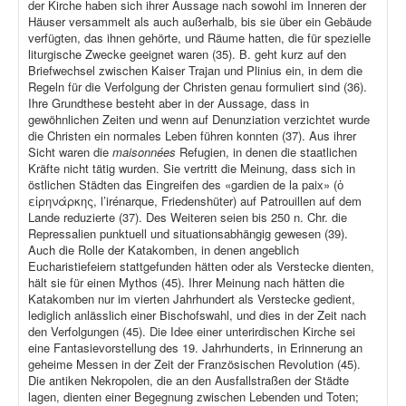
der Kirche haben sich ihrer Aussage nach sowohl im Inneren der
Häuser versammelt als auch außerhalb, bis sie über ein Gebäude
verfügten, das ihnen gehörte, und Räume hatten, die für spezielle
liturgische Zwecke geeignet waren (35). B. geht kurz auf den
Briefwechsel zwischen Kaiser Trajan und Plinius ein, in dem die
Regeln für die Verfolgung der Christen genau formuliert sind (36).
Ihre Grundthese besteht aber in der Aussage, dass in
gewöhnlichen Zeiten und wenn auf Denunziation verzichtet wurde
die Christen ein normales Leben führen konnten (37). Aus ihrer
Sicht waren die
maisonnées
Refugien, in denen die staatlichen
Kräfte nicht tätig wurden. Sie vertritt die Meinung, dass sich in
östlichen Städten das Eingreifen des «gardien de la paix» (ὁ
εἰρηνάρκης, l’irénarque, Friedenshüter) auf Patrouillen auf dem
Lande reduzierte (37). Des Weiteren seien bis 250 n. Chr. die
Repressalien punktuell und situationsabhängig gewesen (39).
Auch die Rolle der Katakomben, in denen angeblich
Eucharistiefeiern stattgefunden hätten oder als Verstecke dienten,
hält sie für einen Mythos (45). Ihrer Meinung nach hätten die
Katakomben nur im vierten Jahrhundert als Verstecke gedient,
lediglich anlässlich einer Bischofswahl, und dies in der Zeit nach
den Verfolgungen (45). Die Idee einer unterirdischen Kirche sei
eine Fantasievorstellung des 19. Jahrhunderts, in Erinnerung an
geheime Messen in der Zeit der Französischen Revolution (45).
Die antiken Nekropolen, die an den Ausfallstraßen der Städte
lagen, dienten einer Begegnung zwischen Lebenden und Toten;