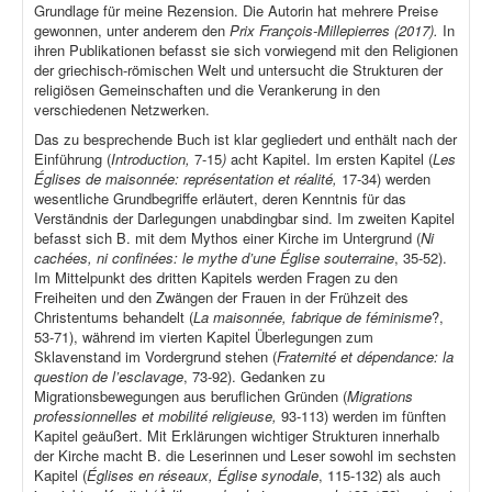
Grundlage für meine Rezension. Die Autorin hat mehrere Preise
gewonnen, unter anderem den
Prix François-Millepierres (2017).
In
ihren Publikationen befasst sie sich vorwiegend mit den Religionen
der griechisch-römischen Welt und untersucht die Strukturen der
religiösen Gemeinschaften und die Verankerung in den
verschiedenen Netzwerken.
Das zu besprechende Buch ist klar gegliedert und enthält nach der
Einführung (
Introduction,
7-15
)
acht Kapitel. Im ersten Kapitel (
Les
Églises de maisonnée: représentation et réalité,
17-34) werden
wesentliche Grundbegriffe erläutert, deren Kenntnis für das
Verständnis der Darlegungen unabdingbar sind. Im zweiten Kapitel
befasst sich B. mit dem Mythos einer Kirche im Untergrund (
Ni
cachées, ni confinées: le mythe d’une Église souterraine
, 35-52).
Im Mittelpunkt des dritten Kapitels werden Fragen zu den
Freiheiten und den Zwängen der Frauen in der Frühzeit des
Christentums behandelt (
La maisonnée, fabrique de féminisme
?,
53-71), während im vierten Kapitel Überlegungen zum
Sklavenstand im Vordergrund stehen (
Fraternité et dépendance: la
question de l’esclavage
, 73-92). Gedanken zu
Migrationsbewegungen aus beruflichen Gründen (
Migrations
professionnelles et mobilité religieuse,
93-113) werden im fünften
Kapitel geäußert. Mit Erklärungen wichtiger Strukturen innerhalb
der Kirche macht B. die Leserinnen und Leser sowohl im sechsten
Kapitel (
Églises en réseaux, Église synodale
, 115-132) als auch