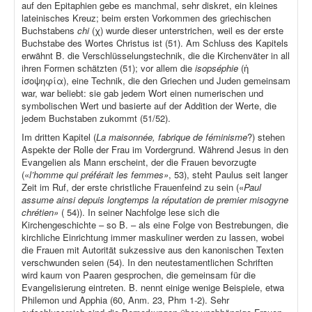
auf den Epitaphien gebe es manchmal, sehr diskret, ein kleines
lateinisches Kreuz; beim ersten Vorkommen des griechischen
Buchstabens
chi
(χ) wurde dieser unterstrichen, weil es der erste
Buchstabe des Wortes Christus ist (51). Am Schluss des Kapitels
erwähnt B. die Verschlüsselungstechnik, die die Kirchenväter in all
ihren Formen schätzten (51); vor allem die
isopséphie
(ἡ
ἰσοψηφία), eine Technik, die den Griechen und Juden gemeinsam
war, war beliebt: sie gab jedem Wort einen numerischen und
symbolischen Wert und basierte auf der Addition der Werte, die
jedem Buchstaben zukommt (51/52).
Im dritten Kapitel (
La maisonnée, fabrique de féminisme
?) stehen
Aspekte der Rolle der Frau im Vordergrund. Während Jesus in den
Evangelien als Mann erscheint, der die Frauen bevorzugte
(«
l’homme qui préférait les femmes»
, 53), steht Paulus seit langer
Zeit im Ruf, der erste christliche Frauenfeind zu sein («
Paul
assume ainsi depuis longtemps la réputation de premier misogyne
chrétien»
( 54)). In seiner Nachfolge lese sich die
Kirchengeschichte – so B. – als eine Folge von Bestrebungen, die
kirchliche Einrichtung immer maskuliner werden zu lassen, wobei
die Frauen mit Autorität sukzessive aus den kanonischen Texten
verschwunden seien (54). In den neutestamentlichen Schriften
wird kaum von Paaren gesprochen, die gemeinsam für die
Evangelisierung eintreten. B. nennt einige wenige Beispiele, etwa
Philemon und Apphia (60, Anm. 23, Phm 1-2). Sehr