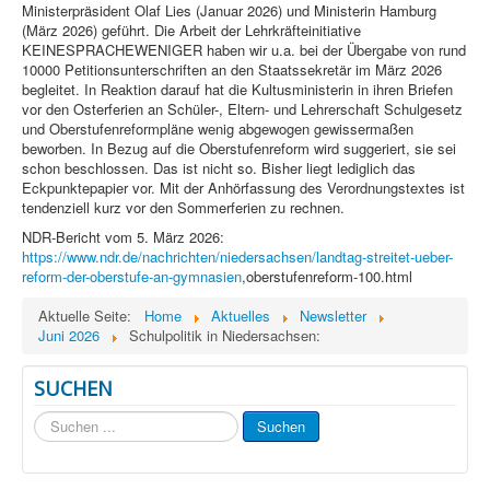
Ministerpräsident Olaf Lies (Januar 2026) und Ministerin Hamburg
(März 2026) geführt. Die Arbeit der Lehrkräfteinitiative
KEINESPRACHEWENIGER haben wir u.a. bei der Übergabe von rund
10000 Petitionsunterschriften an den Staatssekretär im März 2026
begleitet. In Reaktion darauf hat die Kultusministerin in ihren Briefen
vor den Osterferien an Schüler-, Eltern- und Lehrerschaft Schulgesetz
und Oberstufenreformpläne wenig abgewogen gewissermaßen
beworben. In Bezug auf die Oberstufenreform wird suggeriert, sie sei
schon beschlossen. Das ist nicht so. Bisher liegt lediglich das
Eckpunktepapier vor. Mit der Anhörfassung des Verordnungstextes ist
tendenziell kurz vor den Sommerferien zu rechnen.
NDR-Bericht vom 5. März 2026:
https://www.ndr.de/nachrichten/niedersachsen/landtag-streitet-ueber-
reform-der-oberstufe-an-gymnasien
,oberstufenreform-100.html
Aktuelle Seite:
Home
Aktuelles
Newsletter
Juni 2026
Schulpolitik in Niedersachsen:
SUCHEN
Suchen
Suchen
...