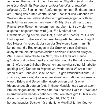
aktuelles Thema, nämlich um Fragen der Migration (und um die
religiöse Mobilität) (
Migrations professionnelles et mobilité
religieuse
). Zu Beginn ihrer Ausführungen erinnert B. daran, dass
am Anfang des ersten Jahrtausends Phönizier und Griechen im
Westen siedelten, während Wanderungsbewegungen aus Italien
nach Afrika zu beobachten waren (93/94). Sie stellt fest, dass
Paulus zwar Reisen unternommen hat, aber nicht so viele, wie
allgemein angenommen wird (94). Ein Merkmal der
Christianisierung sei die Mobilität, für die der Apostel Paulus der
Prototyp sei. In diesem Zusammenhang erläutert sie den Begriff
des Netzes (
le réseau
), der von der Soziologie kommt; mit ihm
könne man die Beziehungen in der Struktur eines Gebietes
analysieren, die die verschiedenen sozialen Einheiten pflegten
(94). Paulus entwickelte ein Netz, das auf familiäre Bande
gründete und professionell ausgerichtet war. Die Kontakte wurden
mit Briefen, persönlichen Besuchen und solcher seiner Mitarbeiter
gepflegt (95). Der antike Migrant war weder ohne Wurzeln noch
stand er am Rand der Gesellschaft. Es gab Wanderkaufleute, (ὁ
ἔμπορος, emporos) die zwischen einzelnen Stationen unterwegs
waren, Briefe und Botschaften überbrachten und für einen
Ideenaustausch sorgten (96). In diese Handelsnetze waren auch
Frauen eingebunden, die wie eine Frau namens Lydia zur Welt des
internationalen Handels gehörten (99). Wie stets gibt B. hier auch
die entscheidenden Quellen an (Ac 16, 13-15). Ein
herausragendes Beispiel für christliche Mobilität ist Irenäus von