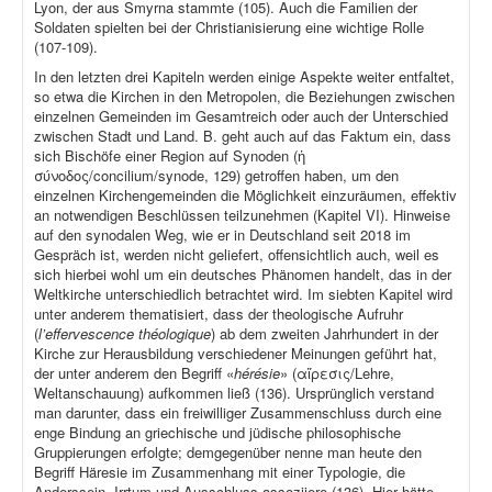
Lyon, der aus Smyrna stammte (105). Auch die Familien der
Soldaten spielten bei der Christianisierung eine wichtige Rolle
(107-109).
In den letzten drei Kapiteln werden einige Aspekte weiter entfaltet,
so etwa die Kirchen in den Metropolen, die Beziehungen zwischen
einzelnen Gemeinden im Gesamtreich oder auch der Unterschied
zwischen Stadt und Land. B. geht auch auf das Faktum ein, dass
sich Bischöfe einer Region auf Synoden (ἡ
σύνοδος/concilium/synode, 129) getroffen haben, um den
einzelnen Kirchengemeinden die Möglichkeit einzuräumen, effektiv
an notwendigen Beschlüssen teilzunehmen (Kapitel VI). Hinweise
auf den synodalen Weg, wie er in Deutschland seit 2018 im
Gespräch ist, werden nicht geliefert, offensichtlich auch, weil es
sich hierbei wohl um ein deutsches Phänomen handelt, das in der
Weltkirche unterschiedlich betrachtet wird. Im siebten Kapitel wird
unter anderem thematisiert, dass der theologische Aufruhr
(
l’effervescence théologique
) ab dem zweiten Jahrhundert in der
Kirche zur Herausbildung verschiedener Meinungen geführt hat,
der unter anderem den Begriff «
hérésie
» (αἵρεσις/Lehre,
Weltanschauung) aufkommen ließ (136). Ursprünglich verstand
man darunter, dass ein freiwilliger Zusammenschluss durch eine
enge Bindung an griechische und jüdische philosophische
Gruppierungen erfolgte; demgegenüber nenne man heute den
Begriff Häresie im Zusammenhang mit einer Typologie, die
Anderssein, Irrtum und Ausschluss assoziiere (136). Hier hätte