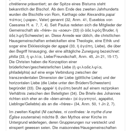
chrétienne
präsentiert; an der Spitze eines Bistums steht
bekanntlich der Bischof. Ab dem Ende des zweiten Jahrhunderts
wurden die Bischöfe von Rom, Karthago oder Alexandria
papa
/
πάπας (
«pape»
, Vater) genannt (32, Anm. 41, Eusebios von
Caesarea H
.
e
.
7, 7, 4). Seit Paulus redeten sich die Mitglieder der
Gemeinschaft als
«frère»
ou
«soeur»
(33) (ὁ ἀδελφός/Bruder, ἡ
ἀδελφή/Schwester) an. Diese Anrede war üblich, die christlichen
Hausgemeinschaften entwickelten eine Theologie, eine Ethik und
sogar eine Ekklesiologie der
agapè
(33, ἡ ἀγάπη, Liebe), die über
den Begriff hinausging, der eine alltägliche Zuneigung bezeichnet:
philia
(33, ἡ φιλία, Liebe/Freundschaft, Anm. 45, Jn 21, 15-17).
Die Christen haben die Konzeption einer
brüderlichen/geschwisterlichen Liebe (ἡ φιλαδελφία
,
philadelphia) auf eine enge Verbindung zwischen der
transzendentalen Dimension der Liebe (göttliche Liebe) und der
horizontalen Liebe (die Liebe unter den Brüdern/Schwestern)
begründet (33). Die
agapè/
ἡ ἀγάπη beruht auf einem reziproken
Verhältnis zwischen den Beteiligten (34). Die Briefe des Johannes
richten sich eher an die
«bien-aimés»
(οἱ ἀγαπητοί, agapétoi,
Lieblinge/Geliebte) als an die
«frères»
(34, Anm. 50, 1 Jn 2, 7).
Im zweiten Kapitel (
Ni cachées, ni confinées: le mythe d’une
Église souterraine
) möchte B. den Mythos einer Kirche im
Untergrund widerlegen, deren Gruppierungen nur versteckt und
einsperrt gewesen seien. Die
maisonnées/
Hausgemeinschaften