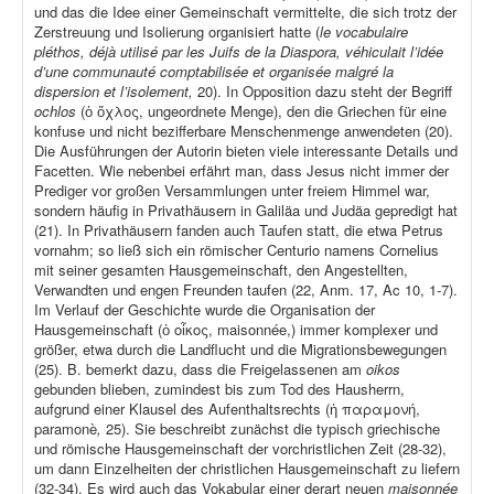
und das die Idee einer Gemeinschaft vermittelte, die sich trotz der
Zerstreuung und Isolierung organisiert hatte (
le vocabulaire
pléthos, déjà utilisé par les Juifs de la Diaspora, véhiculait l’idée
d’une communauté comptabilisée et organisée malgré la
dispersion et l’isolement,
20). In Opposition dazu steht der Begriff
ochlos
(ὁ ὄχλος, ungeordnete Menge), den die Griechen für eine
konfuse und nicht bezifferbare Menschenmenge anwendeten (20).
Die Ausführungen der Autorin bieten viele interessante Details und
Facetten. Wie nebenbei erfährt man, dass Jesus nicht immer der
Prediger vor großen Versammlungen unter freiem Himmel war,
sondern häufig in Privathäusern in Galiläa und Judäa gepredigt hat
(21). In Privathäusern fanden auch Taufen statt, die etwa Petrus
vornahm; so ließ sich ein römischer Centurio namens Cornelius
mit seiner gesamten Hausgemeinschaft, den Angestellten,
Verwandten und engen Freunden taufen (22, Anm. 17, Ac 10, 1-7).
Im Verlauf der Geschichte wurde die Organisation der
Hausgemeinschaft (ὁ οἶκος, maisonnée,) immer komplexer und
größer, etwa durch die Landflucht und die Migrationsbewegungen
(25). B. bemerkt dazu, dass die Freigelassenen am
oikos
gebunden blieben, zumindest bis zum Tod des Hausherrn,
aufgrund einer Klausel des Aufenthaltsrechts (ἡ παραμονή,
paramonè
,
25). Sie beschreibt zunächst die typisch griechische
und römische Hausgemeinschaft der vorchristlichen Zeit (28-32),
um dann Einzelheiten der christlichen Hausgemeinschaft zu liefern
(32-34). Es wird auch das Vokabular einer derart neuen
maisonnée