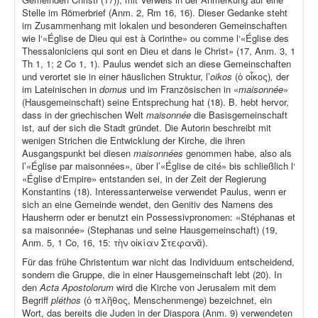
Stelle im Römerbrief (Anm. 2, Rm 16, 16). Dieser Gedanke steht
im Zusammenhang mit lokalen und besonderen Gemeinschaften
wie l‘«Église de Dieu qui est à Corinthe» ou comme l‘«Église des
Thessaloniciens qui sont en Dieu et dans le Christ» (17, Anm. 3, 1
Th 1, 1; 2 Co 1, 1). Paulus wendet sich an diese Gemeinschaften
und verortet sie in einer häuslichen Struktur, l’
oikos
(ὁ οἶκος)
,
der
im Lateinischen in
domus
und im Französischen in «
maisonnée
»
(Hausgemeinschaft) seine Entsprechung hat (18). B. hebt hervor,
dass in der griechischen Welt
maisonnée
die Basisgemeinschaft
ist, auf der sich die Stadt gründet. Die Autorin beschreibt mit
wenigen Strichen die Entwicklung der Kirche, die ihren
Ausgangspunkt bei diesen
maisonnées
genommen habe, also als
l’«Église par maisonnées», über l’«Église de cité» bis schließlich l‘
«Église d‘Empire» entstanden sei, in der Zeit der Regierung
Konstantins (18). Interessanterweise verwendet Paulus, wenn er
sich an eine Gemeinde wendet, den Genitiv des Namens des
Hausherrn oder er benutzt ein Possessivpronomen: «Stéphanas et
sa maisonnée» (Stephanas und seine Hausgemeinschaft) (19,
Anm. 5, 1 Co, 16, 15: τὴν οἰκίαν Στεφανᾶ).
Für das frühe Christentum war nicht das Individuum entscheidend,
sondern die Gruppe, die in einer Hausgemeinschaft lebt (20). In
den
Acta Apostolorum
wird die Kirche von Jerusalem mit dem
Begriff
pléthos
(ὁ πλῆθος, Menschenmenge) bezeichnet, ein
Wort, das bereits die Juden in der Diaspora (Anm. 9) verwendeten