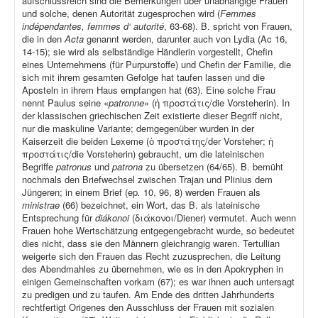
aufschlussreich sind die Bemerkungen über unabhängige Frauen
und solche, denen Autorität zugesprochen wird (
Femmes
indépendantes, femmes d‘ autorité
, 63-68). B. spricht von Frauen,
die in den
Acta
genannt werden, darunter auch von Lydia (Ac 16,
14-15); sie wird als selbständige Händlerin vorgestellt, Chefin
eines Unternehmens (für Purpurstoffe) und Chefin der Familie, die
sich mit ihrem gesamten Gefolge hat taufen lassen und die
Aposteln in ihrem Haus empfangen hat (63). Eine solche Frau
nennt Paulus seine «
patronne
» (ἡ προστάτις/die Vorsteherin). In
der klassischen griechischen Zeit existierte dieser Begriff nicht,
nur die maskuline Variante; demgegenüber wurden in der
Kaiserzeit die beiden Lexeme (ὁ προστάτης/der Vorsteher; ἡ
προστάτις/die Vorsteherin) gebraucht, um die lateinischen
Begriffe
patronus
und
patrona
zu übersetzen (64/65). B. bemüht
nochmals den Briefwechsel zwischen Trajan und Plinius dem
Jüngeren; in einem Brief (ep
.
10, 96, 8) werden Frauen als
ministrae
(66) bezeichnet, ein Wort, das B. als lateinische
Entsprechung für
diákonoi
(διάκονοι/Diener) vermutet. Auch wenn
Frauen hohe Wertschätzung entgegengebracht wurde, so bedeutet
dies nicht, dass sie den Männern gleichrangig waren. Tertullian
weigerte sich den Frauen das Recht zuzusprechen, die Leitung
des Abendmahles zu übernehmen, wie es in den Apokryphen in
einigen Gemeinschaften vorkam (67); es war ihnen auch untersagt
zu predigen und zu taufen. Am Ende des dritten Jahrhunderts
rechtfertigt Origenes den Ausschluss der Frauen mit sozialen