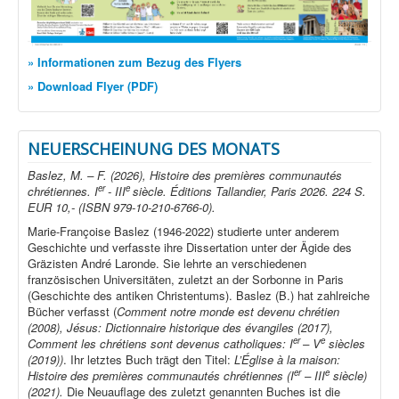
» Informationen zum Bezug des Flyers
» Download Flyer (PDF)
NEUERSCHEINUNG DES MONATS
Baslez, M. – F. (2026), Histoire des premières communautés
er
e
chrétiennes. I
- III
siècle. Éditions Tallandier, Paris 2026. 224 S.
EUR 10,- (ISBN 979-10-210-6766-0).
Marie-Françoise Baslez (1946-2022) studierte unter anderem
Geschichte und verfasste ihre Dissertation unter der Ägide des
Gräzisten André Laronde. Sie lehrte an verschiedenen
französischen Universitäten, zuletzt an der Sorbonne in Paris
(Geschichte des antiken Christentums). Baslez (B.) hat zahlreiche
Bücher verfasst (
Comment notre monde est devenu chrétien
(2008), Jésus: Dictionnaire historique des évangiles (2017),
er
e
Comment les chrétiens sont devenus catholiques: I
– V
siècles
(2019))
. Ihr letztes Buch trägt den Titel:
L’Église à la maison:
er
e
Histoire des premières communautés chrétiennes (I
– III
siècle)
(2021).
Die Neuauflage des zuletzt genannten Buches ist die