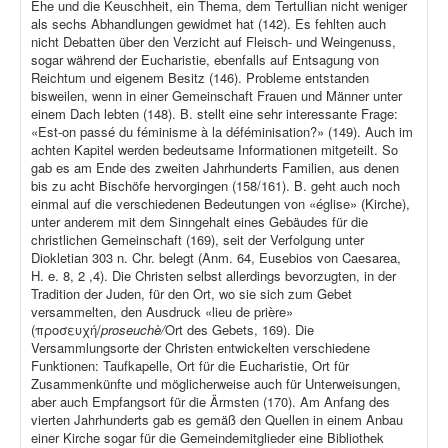
Ehe und die Keuschheit, ein Thema, dem Tertullian nicht weniger
als sechs Abhandlungen gewidmet hat (142). Es fehlten auch
nicht Debatten über den Verzicht auf Fleisch- und Weingenuss,
sogar während der Eucharistie, ebenfalls auf Entsagung von
Reichtum und eigenem Besitz (146). Probleme entstanden
bisweilen, wenn in einer Gemeinschaft Frauen und Männer unter
einem Dach lebten (148). B. stellt eine sehr interessante Frage:
«Est-on passé du féminisme à la déféminisation?» (149). Auch im
achten Kapitel werden bedeutsame Informationen mitgeteilt. So
gab es am Ende des zweiten Jahrhunderts Familien, aus denen
bis zu acht Bischöfe hervorgingen (158/161). B. geht auch noch
einmal auf die verschiedenen Bedeutungen von «église» (Kirche),
unter anderem mit dem Sinngehalt eines Gebäudes für die
christlichen Gemeinschaft (169), seit der Verfolgung unter
Diokletian 303 n. Chr. belegt (Anm. 64, Eusebios von Caesarea,
H. e. 8, 2 ,4). Die Christen selbst allerdings bevorzugten, in der
Tradition der Juden, für den Ort, wo sie sich zum Gebet
versammelten, den Ausdruck «lieu de prière»
(προσευχή/
proseuchè/
Ort des Gebets, 169). Die
Versammlungsorte der Christen entwickelten verschiedene
Funktionen: Taufkapelle, Ort für die Eucharistie, Ort für
Zusammenkünfte und möglicherweise auch für Unterweisungen,
aber auch Empfangsort für die Ärmsten (170). Am Anfang des
vierten Jahrhunderts gab es gemäß den Quellen in einem Anbau
einer Kirche sogar für die Gemeindemitglieder eine Bibliothek