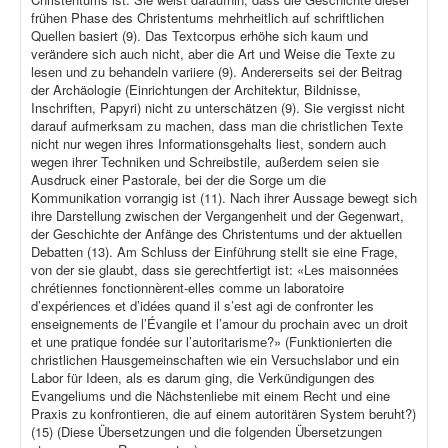
frühen Phase des Christentums mehrheitlich auf schriftlichen
Quellen basiert (9). Das Textcorpus erhöhe sich kaum und
verändere sich auch nicht, aber die Art und Weise die Texte zu
lesen und zu behandeln variiere (9). Andererseits sei der Beitrag
der Archäologie (Einrichtungen der Architektur, Bildnisse,
Inschriften, Papyri) nicht zu unterschätzen (9). Sie vergisst nicht
darauf aufmerksam zu machen, dass man die christlichen Texte
nicht nur wegen ihres Informationsgehalts liest, sondern auch
wegen ihrer Techniken und Schreibstile, außerdem seien sie
Ausdruck einer Pastorale, bei der die Sorge um die
Kommunikation vorrangig ist (11). Nach ihrer Aussage bewegt sich
ihre Darstellung zwischen der Vergangenheit und der Gegenwart,
der Geschichte der Anfänge des Christentums und der aktuellen
Debatten (13). Am Schluss der Einführung stellt sie eine Frage,
von der sie glaubt, dass sie gerechtfertigt ist: «Les maisonnées
chrétiennes fonctionnèrent-elles comme un laboratoire
d’expériences et d’idées quand il s’est agi de confronter les
enseignements de l’Évangile et l’amour du prochain avec un droit
et une pratique fondée sur l’autoritarisme?» (Funktionierten die
christlichen Hausgemeinschaften wie ein Versuchslabor und ein
Labor für Ideen, als es darum ging, die Verkündigungen des
Evangeliums und die Nächstenliebe mit einem Recht und eine
Praxis zu konfrontieren, die auf einem autoritären System beruht?)
(15) (Diese Übersetzungen und die folgenden Übersetzungen