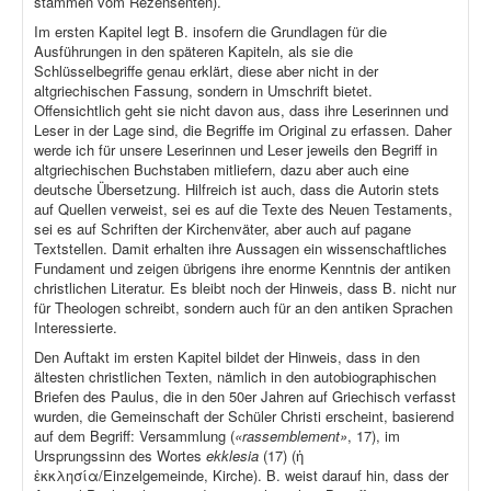
stammen vom Rezensenten).
Im ersten Kapitel legt B. insofern die Grundlagen für die
Ausführungen in den späteren Kapiteln, als sie die
Schlüsselbegriffe genau erklärt, diese aber nicht in der
altgriechischen Fassung, sondern in Umschrift bietet.
Offensichtlich geht sie nicht davon aus, dass ihre Leserinnen und
Leser in der Lage sind, die Begriffe im Original zu erfassen. Daher
werde ich für unsere Leserinnen und Leser jeweils den Begriff in
altgriechischen Buchstaben mitliefern, dazu aber auch eine
deutsche Übersetzung. Hilfreich ist auch, dass die Autorin stets
auf Quellen verweist, sei es auf die Texte des Neuen Testaments,
sei es auf Schriften der Kirchenväter, aber auch auf pagane
Textstellen. Damit erhalten ihre Aussagen ein wissenschaftliches
Fundament und zeigen übrigens ihre enorme Kenntnis der antiken
christlichen Literatur. Es bleibt noch der Hinweis, dass B. nicht nur
für Theologen schreibt, sondern auch für an den antiken Sprachen
Interessierte.
Den Auftakt im ersten Kapitel bildet der Hinweis, dass in den
ältesten christlichen Texten, nämlich in den autobiographischen
Briefen des Paulus, die in den 50er Jahren auf Griechisch verfasst
wurden, die Gemeinschaft der Schüler Christi erscheint, basierend
auf dem Begriff: Versammlung (
«rassemblement»
, 17), im
Ursprungssinn des Wortes
ekklesia
(17) (ἡ
ἐκκλησία/Einzelgemeinde, Kirche). B. weist darauf hin, dass der