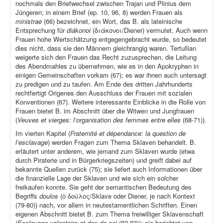
nochmals den Briefwechsel zwischen Trajan und Plinius dem
Jüngeren; in einem Brief (ep
.
10, 96, 8) werden Frauen als
ministrae
(66) bezeichnet, ein Wort, das B. als lateinische
Entsprechung für
diákonoi
(διάκονοι/Diener) vermutet. Auch wenn
Frauen hohe Wertschätzung entgegengebracht wurde, so bedeutet
dies nicht, dass sie den Männern gleichrangig waren. Tertullian
weigerte sich den Frauen das Recht zuzusprechen, die Leitung
des Abendmahles zu übernehmen, wie es in den Apokryphen in
einigen Gemeinschaften vorkam (67); es war ihnen auch untersagt
zu predigen und zu taufen. Am Ende des dritten Jahrhunderts
rechtfertigt Origenes den Ausschluss der Frauen mit sozialen
Konventionen (67). Weitere interessante Einblicke in die Rolle von
Frauen bietet B. im Abschnitt über die Witwen und Jungfrauen
(
Veuves et vierges: l’organisation des femmes entre elles
(68-71)).
Im vierten Kapitel (
Fraternité et dépendance: la question de
l’esclavage
) werden Fragen zum Thema Sklaven behandelt. B.
erläutert unter anderem, wie jemand zum Sklaven wurde (etwa
durch Piraterie und in Bürgerkriegszeiten) und greift dabei auf
bekannte Quellen zurück (75); sie liefert auch Informationen über
die finanzielle Lage der Sklaven und wie sich ein solcher
freikaufen konnte. Sie geht der semantischen Bedeutung des
Begriffs
doulos
(ὁ δούλος/Sklave oder Diener, je nach Kontext
(79-80)) nach, vor allem in neutestamentlichen Schriften. Einen
eigenen Abschnitt bietet B. zum Thema freiwilliger Sklavenschaft
(
Esclavage volontaire et don de soi
(82-83)); sie berichtet von