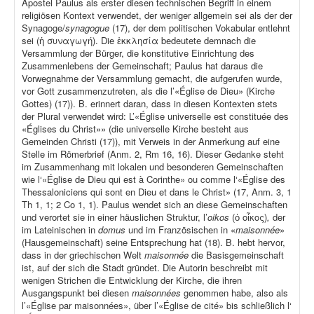
Apostel Paulus als erster diesen technischen Begriff in einem
religiösen Kontext verwendet, der weniger allgemein sei als der der
Synagoge/
synagogue
(17), der dem politischen Vokabular entlehnt
sei (ἡ συναγωγή). Die ἐκκλησία bedeutete demnach die
Versammlung der Bürger, die konstitutive Einrichtung des
Zusammenlebens der Gemeinschaft; Paulus hat daraus die
Vorwegnahme der Versammlung gemacht, die aufgerufen wurde,
vor Gott zusammenzutreten, als die l’«Église de Dieu» (Kirche
Gottes) (17)). B. erinnert daran, dass in diesen Kontexten stets
der Plural verwendet wird: L’«Église universelle est constituée des
«Églises du Christ»» (die universelle Kirche besteht aus
Gemeinden Christi (17)), mit Verweis in der Anmerkung auf eine
Stelle im Römerbrief (Anm. 2, Rm 16, 16). Dieser Gedanke steht
im Zusammenhang mit lokalen und besonderen Gemeinschaften
wie l‘«Église de Dieu qui est à Corinthe» ou comme l‘«Église des
Thessaloniciens qui sont en Dieu et dans le Christ» (17, Anm. 3, 1
Th 1, 1; 2 Co 1, 1). Paulus wendet sich an diese Gemeinschaften
und verortet sie in einer häuslichen Struktur, l’
oikos
(ὁ οἶκος)
,
der
im Lateinischen in
domus
und im Französischen in «
maisonnée
»
(Hausgemeinschaft) seine Entsprechung hat (18). B. hebt hervor,
dass in der griechischen Welt
maisonnée
die Basisgemeinschaft
ist, auf der sich die Stadt gründet. Die Autorin beschreibt mit
wenigen Strichen die Entwicklung der Kirche, die ihren
Ausgangspunkt bei diesen
maisonnées
genommen habe, also als
l’«Église par maisonnées», über l’«Église de cité» bis schließlich l‘