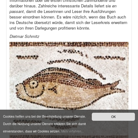
Informationen über die ersten christlichen Jahrhunderte und
darüber hinaus. Zahlreiche interessante Details liefert sie
en
passant
, damit die Leserinnen und Leser ihre Ausführungen
besser einordnen können. Es wäre nützlich, wenn das Buch auch
ins Deutsche übersetzt würde, damit sich der Leserkreis erweitern
und von ihren Darlegungen profitieren könnte.
Dietmar Schmitz
Cookies helfen uns bei der Bereitstellung unserer Dienste.
OK
Durch die Nutzung unserer Dienste erklären Sie sich damit
einverstanden, dass wir Cookies setzen.
Mehr erfahren...