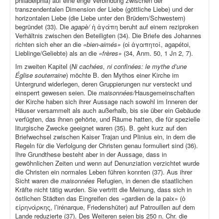
philadelphia) auf eine enge Verbindung zwischen der
transzendentalen Dimension der Liebe (göttliche Liebe) und der
horizontalen Liebe (die Liebe unter den Brüdern/Schwestern)
begründet (33). Die
agapè/
ἡ ἀγάπη beruht auf einem reziproken
Verhältnis zwischen den Beteiligten (34). Die Briefe des Johannes
richten sich eher an die
«bien-aimés»
(οἱ ἀγαπητοί, agapétoi,
Lieblinge/Geliebte) als an die
«frères»
(34, Anm. 50, 1 Jn 2, 7).
Im zweiten Kapitel (
Ni cachées, ni confinées: le mythe d’une
Église souterraine
) möchte B. den Mythos einer Kirche im
Untergrund widerlegen, deren Gruppierungen nur versteckt und
einsperrt gewesen seien. Die
maisonnées/
Hausgemeinschaften
der Kirche haben sich ihrer Aussage nach sowohl im Inneren der
Häuser versammelt als auch außerhalb, bis sie über ein Gebäude
verfügten, das ihnen gehörte, und Räume hatten, die für spezielle
liturgische Zwecke geeignet waren (35). B. geht kurz auf den
Briefwechsel zwischen Kaiser Trajan und Plinius ein, in dem die
Regeln für die Verfolgung der Christen genau formuliert sind (36).
Ihre Grundthese besteht aber in der Aussage, dass in
gewöhnlichen Zeiten und wenn auf Denunziation verzichtet wurde
die Christen ein normales Leben führen konnten (37). Aus ihrer
Sicht waren die
maisonnées
Refugien, in denen die staatlichen
Kräfte nicht tätig wurden. Sie vertritt die Meinung, dass sich in
östlichen Städten das Eingreifen des «gardien de la paix» (ὁ
εἰρηνάρκης, l’irénarque, Friedenshüter) auf Patrouillen auf dem
Lande reduzierte (37). Des Weiteren seien bis 250 n. Chr. die