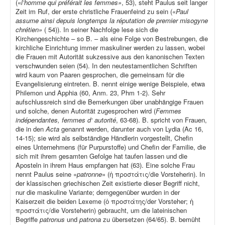
(«
l’homme qui préférait les femmes»
, 53), steht Paulus seit langer
Zeit im Ruf, der erste christliche Frauenfeind zu sein («
Paul
assume ainsi depuis longtemps la réputation de premier misogyne
chrétien»
( 54)). In seiner Nachfolge lese sich die
Kirchengeschichte – so B. – als eine Folge von Bestrebungen, die
kirchliche Einrichtung immer maskuliner werden zu lassen, wobei
die Frauen mit Autorität sukzessive aus den kanonischen Texten
verschwunden seien (54). In den neutestamentlichen Schriften
wird kaum von Paaren gesprochen, die gemeinsam für die
Evangelisierung eintreten. B. nennt einige wenige Beispiele, etwa
Philemon und Apphia (60, Anm. 23, Phm 1-2). Sehr
aufschlussreich sind die Bemerkungen über unabhängige Frauen
und solche, denen Autorität zugesprochen wird (
Femmes
indépendantes, femmes d‘ autorité
, 63-68). B. spricht von Frauen,
die in den
Acta
genannt werden, darunter auch von Lydia (Ac 16,
14-15); sie wird als selbständige Händlerin vorgestellt, Chefin
eines Unternehmens (für Purpurstoffe) und Chefin der Familie, die
sich mit ihrem gesamten Gefolge hat taufen lassen und die
Aposteln in ihrem Haus empfangen hat (63). Eine solche Frau
nennt Paulus seine «
patronne
» (ἡ προστάτις/die Vorsteherin). In
der klassischen griechischen Zeit existierte dieser Begriff nicht,
nur die maskuline Variante; demgegenüber wurden in der
Kaiserzeit die beiden Lexeme (ὁ προστάτης/der Vorsteher; ἡ
προστάτις/die Vorsteherin) gebraucht, um die lateinischen
Begriffe
patronus
und
patrona
zu übersetzen (64/65). B. bemüht