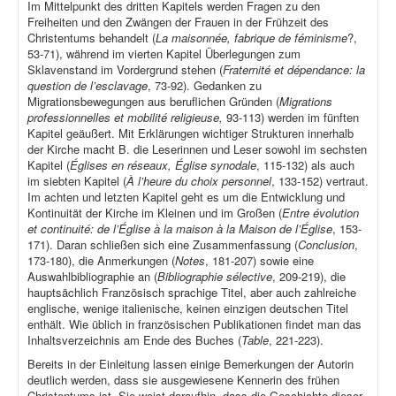
Im Mittelpunkt des dritten Kapitels werden Fragen zu den
Freiheiten und den Zwängen der Frauen in der Frühzeit des
Christentums behandelt (
La maisonnée, fabrique de féminisme
?,
53-71), während im vierten Kapitel Überlegungen zum
Sklavenstand im Vordergrund stehen (
Fraternité et dépendance: la
question de l’esclavage
, 73-92). Gedanken zu
Migrationsbewegungen aus beruflichen Gründen (
Migrations
professionnelles et mobilité religieuse,
93-113) werden im fünften
Kapitel geäußert. Mit Erklärungen wichtiger Strukturen innerhalb
der Kirche macht B. die Leserinnen und Leser sowohl im sechsten
Kapitel (
Églises en réseaux, Église synodale
, 115-132) als auch
im siebten Kapitel (
À l’heure du choix personnel
, 133-152) vertraut.
Im achten und letzten Kapitel geht es um die Entwicklung und
Kontinuität der Kirche im Kleinen und im Großen (
Entre évolution
et continuité: de l’Église à la maison à la Maison de l’Église
, 153-
171). Daran schließen sich eine Zusammenfassung (
Conclusion
,
173-180), die Anmerkungen (
Notes
, 181-207) sowie eine
Auswahlbibliographie an (
Bibliographie sélective
, 209-219), die
hauptsächlich Französisch sprachige Titel, aber auch zahlreiche
englische, wenige italienische, keinen einzigen deutschen Titel
enthält. Wie üblich in französischen Publikationen findet man das
Inhaltsverzeichnis am Ende des Buches (
Table
, 221-223).
Bereits in der Einleitung lassen einige Bemerkungen der Autorin
deutlich werden, dass sie ausgewiesene Kennerin des frühen
Christentums ist. Sie weist daraufhin, dass die Geschichte dieser