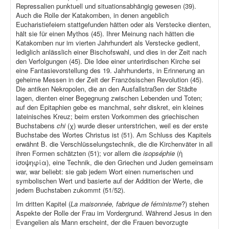
Repressalien punktuell und situationsabhängig gewesen (39).
Auch die Rolle der Katakomben, in denen angeblich
Eucharistiefeiern stattgefunden hätten oder als Verstecke dienten,
hält sie für einen Mythos (45). Ihrer Meinung nach hätten die
Katakomben nur im vierten Jahrhundert als Verstecke gedient,
lediglich anlässlich einer Bischofswahl, und dies in der Zeit nach
den Verfolgungen (45). Die Idee einer unterirdischen Kirche sei
eine Fantasievorstellung des 19. Jahrhunderts, in Erinnerung an
geheime Messen in der Zeit der Französischen Revolution (45).
Die antiken Nekropolen, die an den Ausfallstraßen der Städte
lagen, dienten einer Begegnung zwischen Lebenden und Toten;
auf den Epitaphien gebe es manchmal, sehr diskret, ein kleines
lateinisches Kreuz; beim ersten Vorkommen des griechischen
Buchstabens
chi
(χ) wurde dieser unterstrichen, weil es der erste
Buchstabe des Wortes Christus ist (51). Am Schluss des Kapitels
erwähnt B. die Verschlüsselungstechnik, die die Kirchenväter in all
ihren Formen schätzten (51); vor allem die
isopséphie
(ἡ
ἰσοψηφία), eine Technik, die den Griechen und Juden gemeinsam
war, war beliebt: sie gab jedem Wort einen numerischen und
symbolischen Wert und basierte auf der Addition der Werte, die
jedem Buchstaben zukommt (51/52).
Im dritten Kapitel (
La maisonnée, fabrique de féminisme
?) stehen
Aspekte der Rolle der Frau im Vordergrund. Während Jesus in den
Evangelien als Mann erscheint, der die Frauen bevorzugte