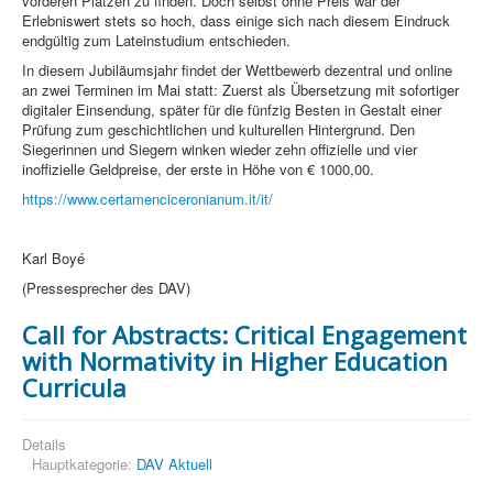
vorderen Plätzen zu finden. Doch selbst ohne Preis war der
Erlebniswert stets so hoch, dass einige sich nach diesem Eindruck
endgültig zum Lateinstudium entschieden.
In diesem Jubiläumsjahr findet der Wettbewerb dezentral und online
an zwei Terminen im Mai statt: Zuerst als Übersetzung mit sofortiger
digitaler Einsendung, später für die fünfzig Besten in Gestalt einer
Prüfung zum geschichtlichen und kulturellen Hintergrund. Den
Siegerinnen und Siegern winken wieder zehn offizielle und vier
inoffizielle Geldpreise, der erste in Höhe von € 1000,00.
https://www.certamenciceronianum.it/it/
Karl Boyé
(Pressesprecher des DAV)
Call for Abstracts: Critical Engagement
with Normativity in Higher Education
Curricula
Details
Hauptkategorie:
DAV Aktuell