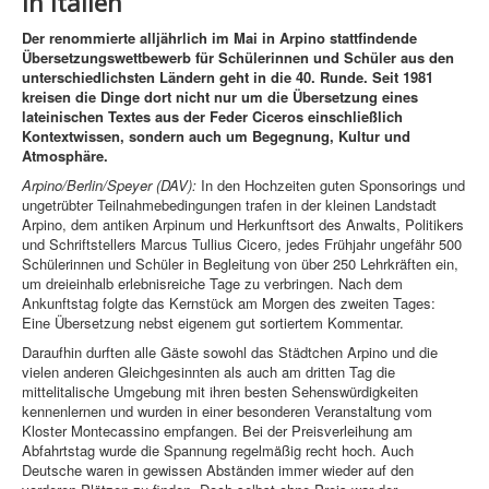
in Italien
Der renommierte alljährlich im Mai in Arpino stattfindende
Übersetzungswettbewerb für Schülerinnen und Schüler aus den
unterschiedlichsten Ländern geht in die 40. Runde. Seit 1981
kreisen die Dinge dort nicht nur um die Übersetzung eines
lateinischen Textes aus der Feder Ciceros einschließlich
Kontextwissen, sondern auch um Begegnung, Kultur und
Atmosphäre.
Arpino/Berlin/Speyer (DAV):
In den Hochzeiten guten Sponsorings und
ungetrübter Teilnahmebedingungen trafen in der kleinen Landstadt
Arpino, dem antiken Arpinum und Herkunftsort des Anwalts, Politikers
und Schriftstellers Marcus Tullius Cicero, jedes Frühjahr ungefähr 500
Schülerinnen und Schüler in Begleitung von über 250 Lehrkräften ein,
um dreieinhalb erlebnisreiche Tage zu verbringen. Nach dem
Ankunftstag folgte das Kernstück am Morgen des zweiten Tages:
Eine Übersetzung nebst eigenem gut sortiertem Kommentar.
Daraufhin durften alle Gäste sowohl das Städtchen Arpino und die
vielen anderen Gleichgesinnten als auch am dritten Tag die
mittelitalische Umgebung mit ihren besten Sehenswürdigkeiten
kennenlernen und wurden in einer besonderen Veranstaltung vom
Kloster Montecassino empfangen. Bei der Preisverleihung am
Abfahrtstag wurde die Spannung regelmäßig recht hoch. Auch
Deutsche waren in gewissen Abständen immer wieder auf den