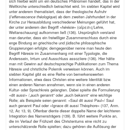
sich hierbei wohl um ein deutsches Phänomen handelt, das in der
Weltkirche unterschiedlich betrachtet wird. Im siebten Kapitel wird
unter anderem thematisiert, dass der theologische Aufruhr
(
l’effervescence théologique
) ab dem zweiten Jahrhundert in der
Kirche zur Herausbildung verschiedener Meinungen geführt hat,
der unter anderem den Begriff «
hérésie
» (αἵρεσις/Lehre,
Weltanschauung) aufkommen ließ (136). Ursprünglich verstand
man darunter, dass ein freiwilliger Zusammenschluss durch eine
enge Bindung an griechische und jüdische philosophische
Gruppierungen erfolgte; demgegenüber nenne man heute den
Begriff Häresie im Zusammenhang mit einer Typologie, die
Anderssein, Irrtum und Ausschluss assoziiere (136). Hier hätte
man mit Gewinn auf deutschsprachige Publikationen zum Thema
Häresie und christliche Polemik verweisen können. Auch im
siebten Kapitel gibt es eine Reihe von bemerkenswerten
Informationen, etwa dass Christen eine weitere Identität bzw.
einen anderen Namen annahmen, wenn sie in einen anderen
Kultur- oder Sprachkreis gelangten. Dabei spielte die Formulierung
«dit aussi» /„auch genannt“ oder „auch bekannt“ eine wichtige
Rolle; als Beispiele seien genannt: «Saul dit aussi Paul»/ Saul
auch genannt Paul oder «Ignace dit aussi Théophore» (137, Anm.
12, Ac 13, 9). Offenbar diente dieser doppelte Name der leichteren
Integration des Namensträgers (139). B. führt weitere Punkte an,
die im Verlauf der Frühzeit des Christentums eine nicht zu
unterschätzende Rolle spielten; dazu gehören die Auflösung der