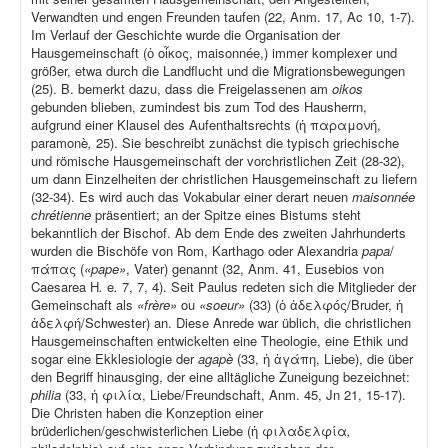
Verwandten und engen Freunden taufen (22, Anm. 17, Ac 10, 1-7).
Im Verlauf der Geschichte wurde die Organisation der
Hausgemeinschaft (ὁ οἶκος, maisonnée,) immer komplexer und
größer, etwa durch die Landflucht und die Migrationsbewegungen
(25). B. bemerkt dazu, dass die Freigelassenen am
oikos
gebunden blieben, zumindest bis zum Tod des Hausherrn,
aufgrund einer Klausel des Aufenthaltsrechts (ἡ παραμονή,
paramonè
,
25). Sie beschreibt zunächst die typisch griechische
und römische Hausgemeinschaft der vorchristlichen Zeit (28-32),
um dann Einzelheiten der christlichen Hausgemeinschaft zu liefern
(32-34). Es wird auch das Vokabular einer derart neuen
maisonnée
chrétienne
präsentiert; an der Spitze eines Bistums steht
bekanntlich der Bischof. Ab dem Ende des zweiten Jahrhunderts
wurden die Bischöfe von Rom, Karthago oder Alexandria
papa
/
πάπας (
«pape»
, Vater) genannt (32, Anm. 41, Eusebios von
Caesarea H
.
e
.
7, 7, 4). Seit Paulus redeten sich die Mitglieder der
Gemeinschaft als
«frère»
ou
«soeur»
(33) (ὁ ἀδελφός/Bruder, ἡ
ἀδελφή/Schwester) an. Diese Anrede war üblich, die christlichen
Hausgemeinschaften entwickelten eine Theologie, eine Ethik und
sogar eine Ekklesiologie der
agapè
(33, ἡ ἀγάπη, Liebe), die über
den Begriff hinausging, der eine alltägliche Zuneigung bezeichnet:
philia
(33, ἡ φιλία, Liebe/Freundschaft, Anm. 45, Jn 21, 15-17).
Die Christen haben die Konzeption einer
brüderlichen/geschwisterlichen Liebe (ἡ φιλαδελφία
,