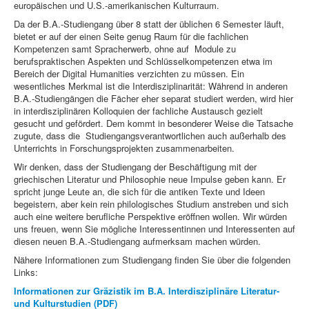
europäischen und U.S.-amerikanischen Kulturraum.
Da der B.A.-Studiengang über 8 statt der üblichen 6 Semester läuft,
bietet er auf der einen Seite genug Raum für die fachlichen
Kompetenzen samt Spracherwerb, ohne auf Module zu
berufspraktischen Aspekten und Schlüsselkompetenzen etwa im
Bereich der Digital Humanities verzichten zu müssen. Ein
wesentliches Merkmal ist die Interdisziplinarität: Während in anderen
B.A.-Studiengängen die Fächer eher separat studiert werden, wird hier
in interdisziplinären Kolloquien der fachliche Austausch gezielt
gesucht und gefördert. Dem kommt in besonderer Weise die Tatsache
zugute, dass die Studiengangsverantwortlichen auch außerhalb des
Unterrichts in Forschungsprojekten zusammenarbeiten.
Wir denken, dass der Studiengang der Beschäftigung mit der
griechischen Literatur und Philosophie neue Impulse geben kann. Er
spricht junge Leute an, die sich für die antiken Texte und Ideen
begeistern, aber kein rein philologisches Studium anstreben und sich
auch eine weitere berufliche Perspektive eröffnen wollen. Wir würden
uns freuen, wenn Sie mögliche Interessentinnen und Interessenten auf
diesen neuen B.A.-Studiengang aufmerksam machen würden.
Nähere Informationen zum Studiengang finden Sie über die folgenden
Links:
Informationen zur Gräzistik im B.A. Interdisziplinäre Literatur-
und Kulturstudien (PDF)