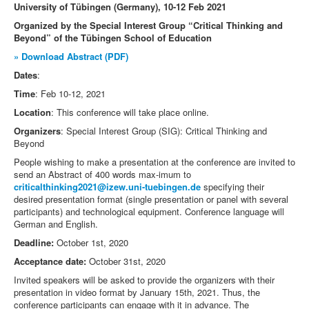
University of Tübingen (Germany), 10-12 Feb 2021
Organized by the Special Interest Group “Critical Thinking and
Beyond” of the Tübingen School of Education
» Download Abstract (PDF)
Dates
:
Time
: Feb 10-12, 2021
Location
: This conference will take place online.
Organizers
: Special Interest Group (SIG): Critical Thinking and
Beyond
People wishing to make a presentation at the conference are invited to
send an Abstract of 400 words max-imum to
criticalthinking2021@izew.uni-tuebingen.de
specifying their
desired presentation format (single presentation or panel with several
participants) and technological equipment. Conference language will
German and English.
Deadline:
October 1
st
, 2020
Acceptance date:
October 31
st
, 2020
Invited speakers will be asked to provide the organizers with their
presentation in video format by January 15
th
, 2021. Thus, the
conference participants can engage with it in advance. The