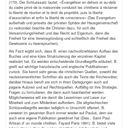
(170). Der Schlusssatz lautet: «Évangéliser en dehors et au-delà
du cadre privé de la maisonnée conduisit les chrétiens à réclamer
la liberté de réunion et le droit de propriété, puis la liberté
d’association et enfin la liberté de conscience» (Das Evangelium
außerhalb und jenseits der privaten Sphäre der Hausgemeinschaft
zu verkünden brachte die Christen dazu, für sich die
Versammlungsfreiheit und das Recht auf Eigentum, dann die
Freiheit für eine Vereinsgründung und schließlich die Freiheit des
Gewissens zu beanspruchen).
Als Fazit ergibt sich, dass B. einen nachvollziehbaren Aufbau des
Buches und eine klare Strukturierung der einzelnen Kapitel
realisiert hat. Es werden entscheidende Grundbegriffe erläutert. B.
greift auf wichtige französische und englische Publikationen
zurück. Sie kennt sehr genau die christlichen Quellen, sowohl die
neutestamentlichen Schriften als auch die Texte der Kirchenväter;
darüber hinaus beruft sie sich in ihren Darlegungen auch auf
pagane Autoren und auf Rechtsquellen. Auffällig ist ihre Strategie,
Fragen zu formulieren, die dann auch beantwortet werden.
Möglicherweise will sie damit die Leserinnen und Leser zur
Mitarbeit und zum Mitdenken auffordern. Die altgriechischen
Schlüsselbegriffe werden lediglich in Umschrift offeriert. B.
verweist im gesamten Buch immer wieder auf Paulus, dem sie
auch eine eigene Publikation gewidmet hat (Dies., Saint Paul.
Artisan d’ un monde chrétien. Fayard Paris 1991). B. bietet viele