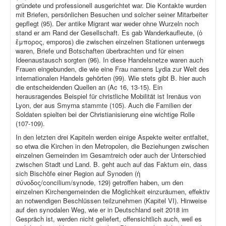
gründete und professionell ausgerichtet war. Die Kontakte wurden
mit Briefen, persönlichen Besuchen und solcher seiner Mitarbeiter
gepflegt (95). Der antike Migrant war weder ohne Wurzeln noch
stand er am Rand der Gesellschaft. Es gab Wanderkaufleute, (ὁ
ἔμπορος, emporos) die zwischen einzelnen Stationen unterwegs
waren, Briefe und Botschaften überbrachten und für einen
Ideenaustausch sorgten (96). In diese Handelsnetze waren auch
Frauen eingebunden, die wie eine Frau namens Lydia zur Welt des
internationalen Handels gehörten (99). Wie stets gibt B. hier auch
die entscheidenden Quellen an (Ac 16, 13-15). Ein
herausragendes Beispiel für christliche Mobilität ist Irenäus von
Lyon, der aus Smyrna stammte (105). Auch die Familien der
Soldaten spielten bei der Christianisierung eine wichtige Rolle
(107-109).
In den letzten drei Kapiteln werden einige Aspekte weiter entfaltet,
so etwa die Kirchen in den Metropolen, die Beziehungen zwischen
einzelnen Gemeinden im Gesamtreich oder auch der Unterschied
zwischen Stadt und Land. B. geht auch auf das Faktum ein, dass
sich Bischöfe einer Region auf Synoden (ἡ
σύνοδος/concilium/synode, 129) getroffen haben, um den
einzelnen Kirchengemeinden die Möglichkeit einzuräumen, effektiv
an notwendigen Beschlüssen teilzunehmen (Kapitel VI). Hinweise
auf den synodalen Weg, wie er in Deutschland seit 2018 im
Gespräch ist, werden nicht geliefert, offensichtlich auch, weil es