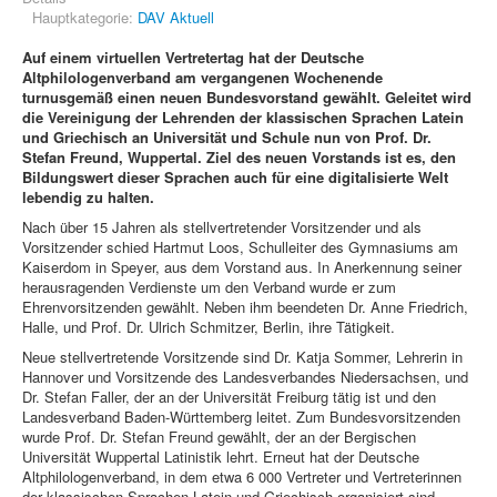
Hauptkategorie:
DAV Aktuell
Auf einem virtuellen Vertretertag hat der Deutsche
Altphilologenverband am vergangenen Wochenende
turnusgemäß einen neuen Bundesvorstand gewählt. Geleitet wird
die Vereinigung der Lehrenden der klassischen Sprachen Latein
und Griechisch an Universität und Schule nun von Prof. Dr.
Stefan Freund, Wuppertal. Ziel des neuen Vorstands ist es, den
Bildungswert dieser Sprachen auch für eine digitalisierte Welt
lebendig zu halten.
Nach über 15 Jahren als stellvertretender Vorsitzender und als
Vorsitzender schied Hartmut Loos, Schulleiter des Gymnasiums am
Kaiserdom in Speyer, aus dem Vorstand aus. In Anerkennung seiner
herausragenden Verdienste um den Verband wurde er zum
Ehrenvorsitzenden gewählt. Neben ihm beendeten Dr. Anne Friedrich,
Halle, und Prof. Dr. Ulrich Schmitzer, Berlin, ihre Tätigkeit.
Neue stellvertretende Vorsitzende sind Dr. Katja Sommer, Lehrerin in
Hannover und Vorsitzende des Landesverbandes Niedersachsen, und
Dr. Stefan Faller, der an der Universität Freiburg tätig ist und den
Landesverband Baden-Württemberg leitet. Zum Bundesvorsitzenden
wurde Prof. Dr. Stefan Freund gewählt, der an der Bergischen
Universität Wuppertal Latinistik lehrt. Erneut hat der Deutsche
Altphilologenverband, in dem etwa 6 000 Vertreter und Vertreterinnen
der klassischen Sprachen Latein und Griechisch organisiert sind,