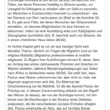
Fällen, bei denen Personen freiwillig zu Sklaven wurden, um
Lösegeld für Gefangene zu erhalten oder um Geld zu sammeln,
um Menschen in Existenznöten finanziell zu unterstützen – wie
bei Clemens von Rom nachzulesen ist (Brief an die Korinther 55,
2). Es gab auch Fälle, bei denen Menschen den Sklavenstand
erstrebten, um bessere Möglichkeiten für eine Karriere zu
bekommen, indem sie eine Ausbildung etwa zum Kalligraphen und
Stenographen durchliefen (83). B. berichtet auch von Sklaven, die
in einem christlichen Haus lebten (89-92).
Im fünften Kapitel geht es um ein aus heutiger Sicht sehr
aktuelles Thema, nämlich um Fragen der Migration (und um die
religiöse Mobilität) (
Migrations professionnelles et mobilité
religieuse
). Zu Beginn ihrer Ausführungen erinnert B. daran, dass
am Anfang des ersten Jahrtausends Phönizier und Griechen im
Westen siedelten, während Wanderungsbewegungen aus Italien
nach Afrika zu beobachten waren (93/94). Sie stellt fest, dass
Paulus zwar Reisen unternommen hat, aber nicht so viele, wie
allgemein angenommen wird (94). Ein Merkmal der
Christianisierung sei die Mobilität, für die der Apostel Paulus der
Prototyp sei. In diesem Zusammenhang erläutert sie den Begriff
des Netzes (
le réseau
), der von der Soziologie kommt; mit ihm
könne man die Beziehungen in der Struktur eines Gebietes
analysieren, die die verschiedenen sozialen Einheiten pflegten
(94). Paulus entwickelte ein Netz, das auf familiäre Bande