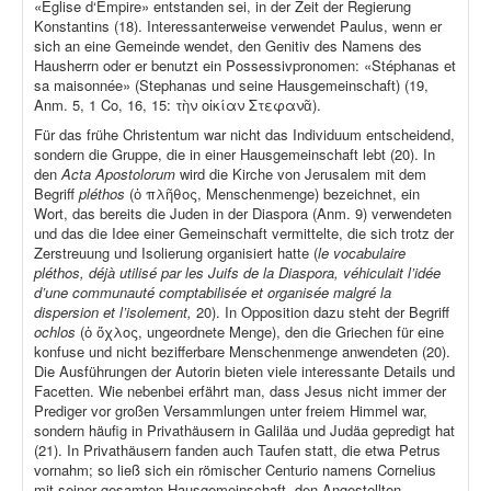
«Église d‘Empire» entstanden sei, in der Zeit der Regierung
Konstantins (18). Interessanterweise verwendet Paulus, wenn er
sich an eine Gemeinde wendet, den Genitiv des Namens des
Hausherrn oder er benutzt ein Possessivpronomen: «Stéphanas et
sa maisonnée» (Stephanas und seine Hausgemeinschaft) (19,
Anm. 5, 1 Co, 16, 15: τὴν οἰκίαν Στεφανᾶ).
Für das frühe Christentum war nicht das Individuum entscheidend,
sondern die Gruppe, die in einer Hausgemeinschaft lebt (20). In
den
Acta Apostolorum
wird die Kirche von Jerusalem mit dem
Begriff
pléthos
(ὁ πλῆθος, Menschenmenge) bezeichnet, ein
Wort, das bereits die Juden in der Diaspora (Anm. 9) verwendeten
und das die Idee einer Gemeinschaft vermittelte, die sich trotz der
Zerstreuung und Isolierung organisiert hatte (
le vocabulaire
pléthos, déjà utilisé par les Juifs de la Diaspora, véhiculait l’idée
d’une communauté comptabilisée et organisée malgré la
dispersion et l’isolement,
20). In Opposition dazu steht der Begriff
ochlos
(ὁ ὄχλος, ungeordnete Menge), den die Griechen für eine
konfuse und nicht bezifferbare Menschenmenge anwendeten (20).
Die Ausführungen der Autorin bieten viele interessante Details und
Facetten. Wie nebenbei erfährt man, dass Jesus nicht immer der
Prediger vor großen Versammlungen unter freiem Himmel war,
sondern häufig in Privathäusern in Galiläa und Judäa gepredigt hat
(21). In Privathäusern fanden auch Taufen statt, die etwa Petrus
vornahm; so ließ sich ein römischer Centurio namens Cornelius
mit seiner gesamten Hausgemeinschaft, den Angestellten,