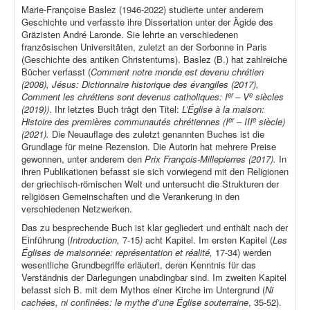
Marie-Françoise Baslez (1946-2022) studierte unter anderem
Geschichte und verfasste ihre Dissertation unter der Ägide des
Gräzisten André Laronde. Sie lehrte an verschiedenen
französischen Universitäten, zuletzt an der Sorbonne in Paris
(Geschichte des antiken Christentums). Baslez (B.) hat zahlreiche
Bücher verfasst (
Comment notre monde est devenu chrétien
(2008), Jésus: Dictionnaire historique des évangiles (2017),
er
e
Comment les chrétiens sont devenus catholiques: I
– V
siècles
(2019))
. Ihr letztes Buch trägt den Titel:
L’Église à la maison:
er
e
Histoire des premières communautés chrétiennes (I
– III
siècle)
(2021).
Die Neuauflage des zuletzt genannten Buches ist die
Grundlage für meine Rezension. Die Autorin hat mehrere Preise
gewonnen, unter anderem den
Prix François-Millepierres (2017).
In
ihren Publikationen befasst sie sich vorwiegend mit den Religionen
der griechisch-römischen Welt und untersucht die Strukturen der
religiösen Gemeinschaften und die Verankerung in den
verschiedenen Netzwerken.
Das zu besprechende Buch ist klar gegliedert und enthält nach der
Einführung (
Introduction,
7-15
)
acht Kapitel. Im ersten Kapitel (
Les
Églises de maisonnée: représentation et réalité,
17-34) werden
wesentliche Grundbegriffe erläutert, deren Kenntnis für das
Verständnis der Darlegungen unabdingbar sind. Im zweiten Kapitel
befasst sich B. mit dem Mythos einer Kirche im Untergrund (
Ni
cachées, ni confinées: le mythe d’une Église souterraine
, 35-52).