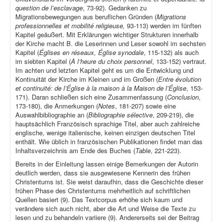
question de l’esclavage
, 73-92). Gedanken zu
Migrationsbewegungen aus beruflichen Gründen (
Migrations
professionnelles et mobilité religieuse,
93-113) werden im fünften
Kapitel geäußert. Mit Erklärungen wichtiger Strukturen innerhalb
der Kirche macht B. die Leserinnen und Leser sowohl im sechsten
Kapitel (
Églises en réseaux, Église synodale
, 115-132) als auch
im siebten Kapitel (
À l’heure du choix personnel
, 133-152) vertraut.
Im achten und letzten Kapitel geht es um die Entwicklung und
Kontinuität der Kirche im Kleinen und im Großen (
Entre évolution
et continuité: de l’Église à la maison à la Maison de l’Église
, 153-
171). Daran schließen sich eine Zusammenfassung (
Conclusion
,
173-180), die Anmerkungen (
Notes
, 181-207) sowie eine
Auswahlbibliographie an (
Bibliographie sélective
, 209-219), die
hauptsächlich Französisch sprachige Titel, aber auch zahlreiche
englische, wenige italienische, keinen einzigen deutschen Titel
enthält. Wie üblich in französischen Publikationen findet man das
Inhaltsverzeichnis am Ende des Buches (
Table
, 221-223).
Bereits in der Einleitung lassen einige Bemerkungen der Autorin
deutlich werden, dass sie ausgewiesene Kennerin des frühen
Christentums ist. Sie weist daraufhin, dass die Geschichte dieser
frühen Phase des Christentums mehrheitlich auf schriftlichen
Quellen basiert (9). Das Textcorpus erhöhe sich kaum und
verändere sich auch nicht, aber die Art und Weise die Texte zu
lesen und zu behandeln variiere (9). Andererseits sei der Beitrag