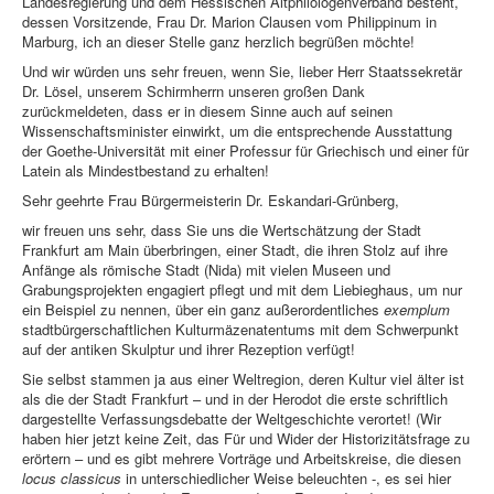
Landesregierung und dem Hessischen Altphilologenverband besteht,
dessen Vorsitzende, Frau Dr. Marion Clausen vom Philippinum in
Marburg, ich an dieser Stelle ganz herzlich begrüßen möchte!
Und wir würden uns sehr freuen, wenn Sie, lieber Herr Staatssekretär
Dr. Lösel, unserem Schirmherrn unseren großen Dank
zurückmeldeten, dass er in diesem Sinne auch auf seinen
Wissenschaftsminister einwirkt, um die entsprechende Ausstattung
der Goethe-Universität mit einer Professur für Griechisch und einer für
Latein als Mindestbestand zu erhalten!
Sehr geehrte Frau Bürgermeisterin Dr. Eskandari-Grünberg,
wir freuen uns sehr, dass Sie uns die Wertschätzung der Stadt
Frankfurt am Main überbringen, einer Stadt, die ihren Stolz auf ihre
Anfänge als römische Stadt (Nida) mit vielen Museen und
Grabungsprojekten engagiert pflegt und mit dem Liebieghaus, um nur
ein Beispiel zu nennen, über ein ganz außerordentliches
exemplum
stadtbürgerschaftlichen Kulturmäzenatentums mit dem Schwerpunkt
auf der antiken Skulptur und ihrer Rezeption verfügt!
Sie selbst stammen ja aus einer Weltregion, deren Kultur viel älter ist
als die der Stadt Frankfurt – und in der Herodot die erste schriftlich
dargestellte Verfassungsdebatte der Weltgeschichte verortet! (Wir
haben hier jetzt keine Zeit, das Für und Wider der Historizitätsfrage zu
erörtern – und es gibt mehrere Vorträge und Arbeitskreise, die diesen
locus classicus
in unterschiedlicher Weise beleuchten -, es sei hier