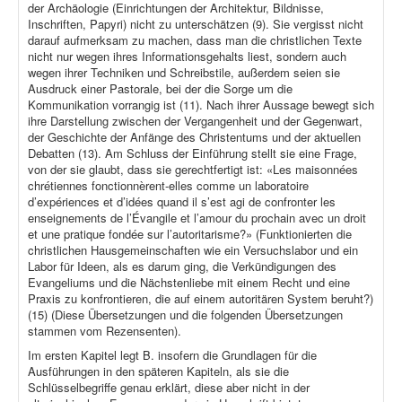
der Archäologie (Einrichtungen der Architektur, Bildnisse,
Inschriften, Papyri) nicht zu unterschätzen (9). Sie vergisst nicht
darauf aufmerksam zu machen, dass man die christlichen Texte
nicht nur wegen ihres Informationsgehalts liest, sondern auch
wegen ihrer Techniken und Schreibstile, außerdem seien sie
Ausdruck einer Pastorale, bei der die Sorge um die
Kommunikation vorrangig ist (11). Nach ihrer Aussage bewegt sich
ihre Darstellung zwischen der Vergangenheit und der Gegenwart,
der Geschichte der Anfänge des Christentums und der aktuellen
Debatten (13). Am Schluss der Einführung stellt sie eine Frage,
von der sie glaubt, dass sie gerechtfertigt ist: «Les maisonnées
chrétiennes fonctionnèrent-elles comme un laboratoire
d’expériences et d’idées quand il s’est agi de confronter les
enseignements de l’Évangile et l’amour du prochain avec un droit
et une pratique fondée sur l’autoritarisme?» (Funktionierten die
christlichen Hausgemeinschaften wie ein Versuchslabor und ein
Labor für Ideen, als es darum ging, die Verkündigungen des
Evangeliums und die Nächstenliebe mit einem Recht und eine
Praxis zu konfrontieren, die auf einem autoritären System beruht?)
(15) (Diese Übersetzungen und die folgenden Übersetzungen
stammen vom Rezensenten).
Im ersten Kapitel legt B. insofern die Grundlagen für die
Ausführungen in den späteren Kapiteln, als sie die
Schlüsselbegriffe genau erklärt, diese aber nicht in der