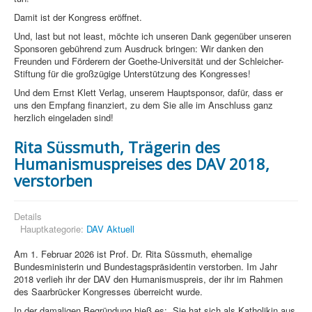
Damit ist der Kongress eröffnet.
Und, last but not least, möchte ich unseren Dank gegenüber unseren
Sponsoren gebührend zum Ausdruck bringen: Wir danken den
Freunden und Förderern der Goethe-Universität und der Schleicher-
Stiftung für die großzügige Unterstützung des Kongresses!
Und dem Ernst Klett Verlag, unserem Hauptsponsor, dafür, dass er
uns den Empfang finanziert, zu dem Sie alle im Anschluss ganz
herzlich eingeladen sind!
Rita Süssmuth, Trägerin des
Humanismuspreises des DAV 2018,
verstorben
Details
Hauptkategorie:
DAV Aktuell
Am 1. Februar 2026 ist Prof. Dr. Rita Süssmuth, ehemalige
Bundesministerin und Bundestagspräsidentin verstorben. Im Jahr
2018 verlieh ihr der DAV den Humanismuspreis, der ihr im Rahmen
des Saarbrücker Kongresses überreicht wurde.
In der damaligen Begründung hieß es: „Sie hat sich als Katholikin aus