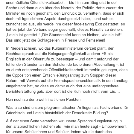
unermüdliche Öffentlichkeitsarbeit – bis hin zum Sieg erst in der
Sache und dann auch über das Narrativ der Politik: Hatte zuerst der
Minister es noch geschafft, den Eindruck zu vermitteln, dass er sich
doch mit irgendeinem Aspekt durchgesetzt habe, - und sah es
zunächst so aus, als werde ihm dieser face-saving Exit gestattet, so
hat es jetzt der Verband sogar geschafft, dieses Narrativ zu drehen:
„Latein ist gerettet!“ „Die Stundentafel kann so bleiben, wie sie ist!“
Das sind jetzt die Schlagzeilen in Presse und Fernsehen!
In Niedersachsen, wo das Kultusministerium derzeit plant, den
Rechtsanspruch auf die Belegungsmöglichkeit anderer FS als
Englisch in der Oberstufe zu beseitigen – und damit aufgrund der
fehlenden Stunden an den Schulen de facto deren Abschaffung -, ist
es durch entsprechende Öffentlichkeitsarbeit immerhin gelungen, dass
die Opposition einen Entschließungsantrag zum Stoppen dieser
Reform mit Verweis auf die Fremdsprachenproblematik in den Landtag
eingebracht hat, so dass es damit auch dort eine umfangreichere
Berichterstattung gab, aber dort ist die Kuh noch nicht vom Eis....
Nun noch zu den zwei inhaltlichen Punkten:
Was also sind unsere programmatischen Anliegen als Fachverband für
Griechisch und Latein hinsichtlich der Demokratie-Bildung?
Auf der einen Seite verstehen wir unsere Sprachbildungsleistung in
den altsprachlichen Fächern als _wie man heute sagt - Empowerment
für unsere Schülerinnen und Schüler, indem wir sie durch das