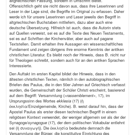
altgriechischen Fassung, sondern in Umschrift bietet.
Offensichtlich geht sie nicht davon aus, dass ihre Leserinnen und
Leser in der Lage sind, die Begriffe im Original zu erfassen. Daher
werde ich für unsere Leserinnen und Leser jeweils den Begriff in
altgriechischen Buchstaben mitliefern, dazu aber auch eine
deutsche Übersetzung. Hilfreich ist auch, dass die Autorin stets
auf Quellen verweist, sei es auf die Texte des Neuen Testaments,
sei es auf Schriften der Kirchenväter, aber auch auf pagane
Textstellen. Damit erhalten ihre Aussagen ein wissenschaftliches
Fundament und zeigen übrigens ihre enorme Kenntnis der antiken
christlichen Literatur. Es bleibt noch der Hinweis, dass B. nicht nur
für Theologen schreibt, sondern auch für an den antiken Sprachen
Interessierte.
Den Auftakt im ersten Kapitel bildet der Hinweis, dass in den
ältesten christlichen Texten, nämlich in den autobiographischen
Briefen des Paulus, die in den 50er Jahren auf Griechisch verfasst
wurden, die Gemeinschaft der Schüler Christi erscheint, basierend
auf dem Begriff: Versammlung (
«rassemblement»
, 17), im
Ursprungssinn des Wortes
ekklesia
(17) (ἡ
ἐκκλησία/Einzelgemeinde, Kirche). B. weist darauf hin, dass der
Apostel Paulus als erster diesen technischen Begriff in einem
religiösen Kontext verwendet, der weniger allgemein sei als der der
Synagoge/
synagogue
(17), der dem politischen Vokabular entlehnt
sei (ἡ συναγωγή). Die ἐκκλησία bedeutete demnach die
Versammlung der Bürger, die konstitutive Einrichtung des