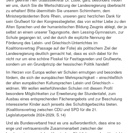
wir uns, durch Sie die Wertschätzung der Landesregierung überbracht
zu erhalten! Bitte übermitteln Sie unserem Schirmherrn, dem
Ministerpräsidenten Boris Rhein, unseren ganz herzlichen Dank für
sein Grußwort für den Kongressbegleiter, das von echter Liebe zu den
Alten Sprachen und der humanistischen Bildung Zeugnis ablegt, der ja
selbst an einem unserer Tagungsorte, dem Lessing-Gymnasium, zur
Schule gegangen ist, und der durch die explizite Nennung der
Förderung des Latein- und Griechisch-Unterrichtes im
Koalitionsvertrag (Passage auf der Folie) als politischem Ziel der
Landesregierung deutlich gemacht hat, dass es sich dabei für ihn
nicht nur um eine schöne Floskel für Festtagsreden und Grußworte,
sondern um ein Grundprinzip der hessischen Politik handelt!
Im Herzen von Europa wollen wir Schulen ermutigen und besonders
fördern, die sich der europäischen Mehrsprachigkeit – einschließlich
der alten europäischen Kultursprachen Latein und Griechisch –
widmen. Wir wollen weiterführenden Schulen mit diesem Profil
besondere Möglichkeiten zur Erweiterung der Stundentafel, zum
Ausbau eines entsprechenden Fächerangebots und zur Beschulung
interessierter Kinder auch jenseits des Schulträgerbezirks bieten.
(Koalitionsvertrag zwischen CDU und SPD für die 21.
Legislaturperiode 2024-2029, S.14)
Und als Bundesverband freut es uns außerordentlich, dass eine so
enge und vertrauensvolle Zusammenarbeit zwischen der