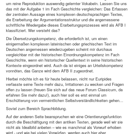
um reine Reproduktion auswendig gelernter Vokabeln. Lassen Sie uns
das mit der Aufgabe 1 im Fach Geschichte vergleichen: Das Erfassen
der zentralen Aussage eines komplexen deutschsprachigen Textes,
die Erarbeitung der Argumentationsstruktur und die angemessene
schriftliche Wiedergabe dieses Erarbeitungsprozesses wird als AFB I
klassifiziert. Wer versteht das?
Die Übersetzungskompetenz, die erforderlich ist, um einen
einigermaßen komplexen lateinischen oder griechischen Text im
Deutschen angemessen wiederzugeben scheint mir durchaus
vergleichbar mit der historischen Einordnungskompetenz im Fach
Geschichte, wenn ein historischer Quellentext in seine historischen
Kontexte eingeordnet wird. Auch da ist einiges an Urteilskompetenz
vonnöten, das Ganze wird dem AFB II zugeordnet.
Hierbei möchte ich es für heute belassen, nicht nur Euripides
verfasste seine Texte mehr dazu, Irritationen zu wecken und Fragen
offen zu lassen (freuen Sie sich auf das neue Forum Classicum, da
erfahren Sie mehr dazu!), auch hier soll es erst einmal um
Erschütterung von vermeintlichen Selbstverständlichkeiten gehen…
Soviel zum Bereich Sprachbildung.
Auf der anderen Seite beanspruchen wir eine Orientierungsfunktion
durch die Beschäftigung mit den antiken Texten, gerade weil wir sie
nicht als Idealbild anbeten – wie es manchmal als Vorwurf erhoben
wird - und wie bei vielen Vorwürfen, werden auch hier eher