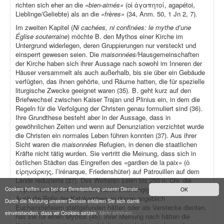
richten sich eher an die
«bien-aimés»
(οἱ ἀγαπητοί, agapétoi,
Lieblinge/Geliebte) als an die
«frères»
(34, Anm. 50, 1 Jn 2, 7).
Im zweiten Kapitel (
Ni cachées, ni confinées: le mythe d’une
Église souterraine
) möchte B. den Mythos einer Kirche im
Untergrund widerlegen, deren Gruppierungen nur versteckt und
einsperrt gewesen seien. Die
maisonnées/
Hausgemeinschaften
der Kirche haben sich ihrer Aussage nach sowohl im Inneren der
Häuser versammelt als auch außerhalb, bis sie über ein Gebäude
verfügten, das ihnen gehörte, und Räume hatten, die für spezielle
liturgische Zwecke geeignet waren (35). B. geht kurz auf den
Briefwechsel zwischen Kaiser Trajan und Plinius ein, in dem die
Regeln für die Verfolgung der Christen genau formuliert sind (36).
Ihre Grundthese besteht aber in der Aussage, dass in
gewöhnlichen Zeiten und wenn auf Denunziation verzichtet wurde
die Christen ein normales Leben führen konnten (37). Aus ihrer
Sicht waren die
maisonnées
Refugien, in denen die staatlichen
Kräfte nicht tätig wurden. Sie vertritt die Meinung, dass sich in
östlichen Städten das Eingreifen des «gardien de la paix» (ὁ
εἰρηνάρκης, l’irénarque, Friedenshüter) auf Patrouillen auf dem
Lande reduzierte (37). Des Weiteren seien bis 250 n. Chr. die
Repressalien punktuell und situationsabhängig gewesen (39).
Cookies helfen uns bei der Bereitstellung unserer Dienste.
OK
Auch die Rolle der Katakomben, in denen angeblich
Durch die Nutzung unserer Dienste erklären Sie sich damit
Eucharistiefeiern stattgefunden hätten oder als Verstecke dienten,
einverstanden, dass wir Cookies setzen.
Mehr erfahren...
hält sie für einen Mythos (45). Ihrer Meinung nach hätten die