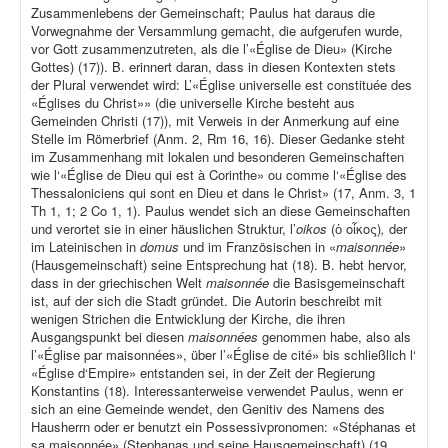
Zusammenlebens der Gemeinschaft; Paulus hat daraus die
Vorwegnahme der Versammlung gemacht, die aufgerufen wurde,
vor Gott zusammenzutreten, als die l’«Église de Dieu» (Kirche
Gottes) (17)). B. erinnert daran, dass in diesen Kontexten stets
der Plural verwendet wird: L’«Église universelle est constituée des
«Églises du Christ»» (die universelle Kirche besteht aus
Gemeinden Christi (17)), mit Verweis in der Anmerkung auf eine
Stelle im Römerbrief (Anm. 2, Rm 16, 16). Dieser Gedanke steht
im Zusammenhang mit lokalen und besonderen Gemeinschaften
wie l‘«Église de Dieu qui est à Corinthe» ou comme l‘«Église des
Thessaloniciens qui sont en Dieu et dans le Christ» (17, Anm. 3, 1
Th 1, 1; 2 Co 1, 1). Paulus wendet sich an diese Gemeinschaften
und verortet sie in einer häuslichen Struktur, l’
oikos
(ὁ οἶκος)
,
der
im Lateinischen in
domus
und im Französischen in «
maisonnée
»
(Hausgemeinschaft) seine Entsprechung hat (18). B. hebt hervor,
dass in der griechischen Welt
maisonnée
die Basisgemeinschaft
ist, auf der sich die Stadt gründet. Die Autorin beschreibt mit
wenigen Strichen die Entwicklung der Kirche, die ihren
Ausgangspunkt bei diesen
maisonnées
genommen habe, also als
l’«Église par maisonnées», über l’«Église de cité» bis schließlich l‘
«Église d‘Empire» entstanden sei, in der Zeit der Regierung
Konstantins (18). Interessanterweise verwendet Paulus, wenn er
sich an eine Gemeinde wendet, den Genitiv des Namens des
Hausherrn oder er benutzt ein Possessivpronomen: «Stéphanas et
sa maisonnée» (Stephanas und seine Hausgemeinschaft) (19,