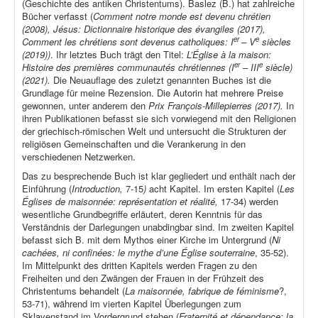
(Geschichte des antiken Christentums). Baslez (B.) hat zahlreiche
Bücher verfasst (
Comment notre monde est devenu chrétien
(2008), Jésus: Dictionnaire historique des évangiles (2017),
er
e
Comment les chrétiens sont devenus catholiques: I
– V
siècles
(2019))
. Ihr letztes Buch trägt den Titel:
L’Église à la maison:
er
e
Histoire des premières communautés chrétiennes (I
– III
siècle)
(2021).
Die Neuauflage des zuletzt genannten Buches ist die
Grundlage für meine Rezension. Die Autorin hat mehrere Preise
gewonnen, unter anderem den
Prix François-Millepierres (2017).
In
ihren Publikationen befasst sie sich vorwiegend mit den Religionen
der griechisch-römischen Welt und untersucht die Strukturen der
religiösen Gemeinschaften und die Verankerung in den
verschiedenen Netzwerken.
Das zu besprechende Buch ist klar gegliedert und enthält nach der
Einführung (
Introduction,
7-15
)
acht Kapitel. Im ersten Kapitel (
Les
Églises de maisonnée: représentation et réalité,
17-34) werden
wesentliche Grundbegriffe erläutert, deren Kenntnis für das
Verständnis der Darlegungen unabdingbar sind. Im zweiten Kapitel
befasst sich B. mit dem Mythos einer Kirche im Untergrund (
Ni
cachées, ni confinées: le mythe d’une Église souterraine
, 35-52).
Im Mittelpunkt des dritten Kapitels werden Fragen zu den
Freiheiten und den Zwängen der Frauen in der Frühzeit des
Christentums behandelt (
La maisonnée, fabrique de féminisme
?,
53-71), während im vierten Kapitel Überlegungen zum
Sklavenstand im Vordergrund stehen (
Fraternité et dépendance: la