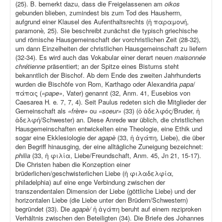
(25). B. bemerkt dazu, dass die Freigelassenen am
oikos
gebunden blieben, zumindest bis zum Tod des Hausherrn,
aufgrund einer Klausel des Aufenthaltsrechts (ἡ παραμονή,
paramonè
,
25). Sie beschreibt zunächst die typisch griechische
und römische Hausgemeinschaft der vorchristlichen Zeit (28-32),
um dann Einzelheiten der christlichen Hausgemeinschaft zu liefern
(32-34). Es wird auch das Vokabular einer derart neuen
maisonnée
chrétienne
präsentiert; an der Spitze eines Bistums steht
bekanntlich der Bischof. Ab dem Ende des zweiten Jahrhunderts
wurden die Bischöfe von Rom, Karthago oder Alexandria
papa
/
πάπας (
«pape»
, Vater) genannt (32, Anm. 41, Eusebios von
Caesarea H
.
e
.
7, 7, 4). Seit Paulus redeten sich die Mitglieder der
Gemeinschaft als
«frère»
ou
«soeur»
(33) (ὁ ἀδελφός/Bruder, ἡ
ἀδελφή/Schwester) an. Diese Anrede war üblich, die christlichen
Hausgemeinschaften entwickelten eine Theologie, eine Ethik und
sogar eine Ekklesiologie der
agapè
(33, ἡ ἀγάπη, Liebe), die über
den Begriff hinausging, der eine alltägliche Zuneigung bezeichnet:
philia
(33, ἡ φιλία, Liebe/Freundschaft, Anm. 45, Jn 21, 15-17).
Die Christen haben die Konzeption einer
brüderlichen/geschwisterlichen Liebe (ἡ φιλαδελφία
,
philadelphia) auf eine enge Verbindung zwischen der
transzendentalen Dimension der Liebe (göttliche Liebe) und der
horizontalen Liebe (die Liebe unter den Brüdern/Schwestern)
begründet (33). Die
agapè/
ἡ ἀγάπη beruht auf einem reziproken
Verhältnis zwischen den Beteiligten (34). Die Briefe des Johannes