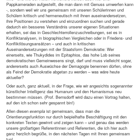
Pappkameraden aufgestellt, die man dann mit Genuss umwerfen kann
-, sondern weil wir uns gemeinsam mit unseren Schülerinnen und
Schülern kritisch und hermeneutisch mit ihnen auseinandersetzen,
ihre Positionen zu verstehen und einzuordnen suchen und gerade
dadurch ein besseres Verständnis unserer eigenen Situationen
erhalten, sei das in Geschlechterrollenzuschreibungen, sei es in
Konfliktanalysen, in biographischen Vergleichen oder in Friedens- und
Konfliktlösungsansätzen – und auch in kritischen
Auseinandersetzungen mit der Staatsform Demokratie: Wer
einerseits, wie Thukydides im Epitaphios, das hohe Lob seines
demokratischen Gemeinwesens singt, darf und muss vielleicht sogar,
andererseits auch Auswüchse der Demagogie benennen dürfen, ohne
als Feind der Demokratie abgetan zu werden – was wäre heute
aktueller?
Oder auch, ganz aktuell, in der Frage, wie wir angesichts sogenannter
künstlicher Intelligenz das Humanum und den Humanismus neu
bestimmen müssen. (Prof. Bernsdorff wird dazu einen Vortrag halten,
auf den ich schon sehr gespannt bin!)
Allen diesen
exempla
ist gemeinsam, dass man die
Orientierungsfunktion nur durch beipielhafte Beschäftigung mit den
konkreten Texten gewinnt und zeigen kann – und genau das werden
unsere großartigen Referentinnen und Referenten, die ich hier auch
ganz herzlich begrüße, in den nächsten Tagen mit Ihnen gemeinsam
tun!