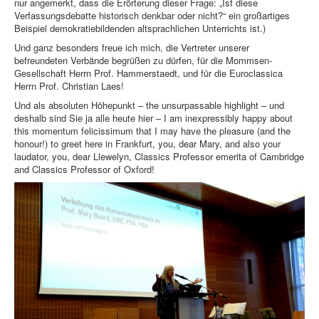
nur angemerkt, dass die Erörterung dieser Frage: „Ist diese
Verfassungsdebatte historisch denkbar oder nicht?“ ein großartiges
Beispiel demokratiebildenden altsprachlichen Unterrichts ist.)
Und ganz besonders freue ich mich, die Vertreter unserer
befreundeten Verbände begrüßen zu dürfen, für die Mommsen-
Gesellschaft Herrn Prof. Hammerstaedt, und für die Euroclassica
Herrn Prof. Christian Laes!
Und als absoluten Höhepunkt – the unsurpassable highlight – und
deshalb sind Sie ja alle heute hier – I am inexpressibly happy about
this momentum felicissimum that I may have the pleasure (and the
honour!) to greet here in Frankfurt, you, dear Mary, and also your
laudator, you, dear Llewelyn, Classics Professor emerita of Cambridge
and Classics Professor of Oxford!