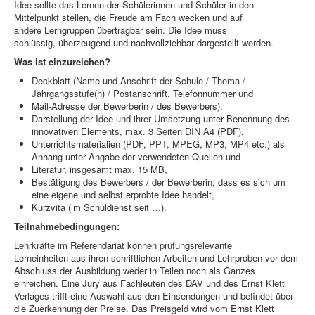
Idee sollte das Lernen der Schülerinnen und Schüler in den
Mittelpunkt stellen, die Freude am Fach wecken und auf
andere Lerngruppen übertragbar sein. Die Idee muss
schlüssig, überzeugend und nachvollziehbar dargestellt werden.
Was ist einzureichen?
Deckblatt (Name und Anschrift der Schule / Thema /
Jahrgangsstufe(n) / Postanschrift, Telefonnummer und
Mail-Adresse der Bewerberin / des Bewerbers),
Darstellung der Idee und ihrer Umsetzung unter Benennung des
innovativen Elements, max. 3 Seiten DIN A4 (PDF),
Unterrichtsmaterialien (PDF, PPT, MPEG, MP3, MP4 etc.) als
Anhang unter Angabe der verwendeten Quellen und
Literatur, insgesamt max. 15 MB,
Bestätigung des Bewerbers / der Bewerberin, dass es sich um
eine eigene und selbst erprobte Idee handelt,
Kurzvita (im Schuldienst seit …).
Teilnahmebedingungen:
Lehrkräfte im Referendariat können prüfungsrelevante
Lerneinheiten aus ihren schriftlichen Arbeiten und Lehrproben vor dem
Abschluss der Ausbildung weder in Teilen noch als Ganzes
einreichen. Eine Jury aus Fachleuten des DAV und des Ernst Klett
Verlages trifft eine Auswahl aus den Einsendungen und befindet über
die Zuerkennung der Preise. Das Preisgeld wird vom Ernst Klett