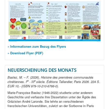
» Informationen zum Bezug des Flyers
» Download Flyer (PDF)
NEUERSCHEINUNG DES MONATS
Baslez, M. – F. (2026), Histoire des premières communautés
er
e
chrétiennes. I
- III
siècle. Éditions Tallandier, Paris 2026. 224 S.
EUR 10,- (ISBN 979-10-210-6766-0).
Marie-Françoise Baslez (1946-2022) studierte unter anderem
Geschichte und verfasste ihre Dissertation unter der Ägide des
Gräzisten André Laronde. Sie lehrte an verschiedenen
französischen Universitäten, zuletzt an der Sorbonne in Paris