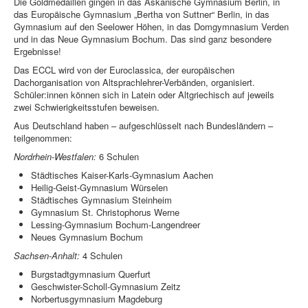
Die Goldmedaillen gingen in das Askanische Gymnasium Berlin, in
das Europäische Gymnasium „Bertha von Suttner“ Berlin, in das
Gymnasium auf den Seelower Höhen, in das Domgymnasium Verden
und in das Neue Gymnasium Bochum. Das sind ganz besondere
Ergebnisse!
Das ECCL wird von der Euroclassica, der europäischen
Dachorganisation von Altsprachlehrer-Verbänden, organisiert.
Schüler:innen können sich in Latein oder Altgriechisch auf jeweils
zwei Schwierigkeitsstufen beweisen.
Aus Deutschland haben – aufgeschlüsselt nach Bundesländern –
teilgenommen:
Nordrhein-Westfalen:
6 Schulen
Städtisches Kaiser-Karls-Gymnasium Aachen
Heilig-Geist-Gymnasium Würselen
Städtisches Gymnasium Steinheim
Gymnasium St. Christophorus Werne
Lessing-Gymnasium Bochum-Langendreer
Neues Gymnasium Bochum
Sachsen-Anhalt:
4 Schulen
Burgstadtgymnasium Querfurt
Geschwister-Scholl-Gymnasium Zeitz
Norbertusgymnasium Magdeburg