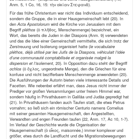
Anm. 5, 1 Co, 16, 15: τὴν οἰκίαν Στεφανᾶ).
Für das frühe Christentum war nicht das Individuum entscheidend,
sondern die Gruppe, die in einer Hausgemeinschaft lebt (20). In
den
Acta Apostolorum
wird die Kirche von Jerusalem mit dem
Begriff
pléthos
(ὁ πλῆθος, Menschenmenge) bezeichnet, ein
Wort, das bereits die Juden in der Diaspora (Anm. 9) verwendeten
und das die Idee einer Gemeinschaft vermittelte, die sich trotz der
Zerstreuung und Isolierung organisiert hatte (
le vocabulaire
pléthos, déjà utilisé par les Juifs de la Diaspora, véhiculait l’idée
d’une communauté comptabilisée et organisée malgré la
dispersion et l’isolement,
20). In Opposition dazu steht der Begriff
ochlos
(ὁ ὄχλος, ungeordnete Menge), den die Griechen für eine
konfuse und nicht bezifferbare Menschenmenge anwendeten (20).
Die Ausführungen der Autorin bieten viele interessante Details und
Facetten. Wie nebenbei erfährt man, dass Jesus nicht immer der
Prediger vor großen Versammlungen unter freiem Himmel war,
sondern häufig in Privathäusern in Galiläa und Judäa gepredigt hat
(21). In Privathäusern fanden auch Taufen statt, die etwa Petrus
vornahm; so ließ sich ein römischer Centurio namens Cornelius
mit seiner gesamten Hausgemeinschaft, den Angestellten,
Verwandten und engen Freunden taufen (22, Anm. 17, Ac 10, 1-7).
Im Verlauf der Geschichte wurde die Organisation der
Hausgemeinschaft (ὁ οἶκος, maisonnée,) immer komplexer und
größer, etwa durch die Landflucht und die Migrationsbewegungen