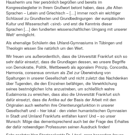
Hausherrin uns hier persönlich begrüßen und bereits im
Kongressbegleiter in Ihrem Grußwort betont haben, dass „die Alten
Sprachen – Latein und Griechisch – […] immer noch ein wichtiger
Schlüssel zu Grundtexten und Grundbedingungen der europäischen
Kultur und Wissenschaft <sind> und erst die Kenntnis dieser
Sprachen […] den fundierten wissenschaftlichen Umgang mit unserer
Welt“ ermöglicht.
Als ehemalige Schülerin des Uhland-Gymnasiums in Tübingen und
Theologin wissen Sie natürlich um den Wert.
Wir freuen uns außerordentlich, dass die Universität Frankfurt sich so
sehr dafür einsetzt, dass die Grundlagen dessen, wo unsere Begriffe
von Demokratie, Politik, Wettbewerb als agonalem Prinzip, Concordia,
Harmonia, consensus omnium als Ziel zur Überwindung von
Spaltungen in unserer Gesellschaft und nicht zuletzt das Nachdenken
über Tugenden, die den Einzelnen befähigen, die Verwirklichung
seines bestmöglichen Ichs anzustreben, um schließlich wahre
Eudaimonia zu erreichen, dass also die Universität Frankfurt sich
dafür einsetzt, dass die Antike auf der Basis der Arbeit mit den
Originalen auch weiterhin ihre Orientierungsfunktion in unserer
Gesellschaft und – hier lokal - den vielen humanistischen Gymnasien
in Stadt und Umland Frankfurts entfalten kann! Und – so unser
Wunsch: Möge das dementsprechend auch bei der Frage des Erhaltes
der dafür notwendigen Professuren seinen Ausdruck finden!
Sehr geehrter Herr Staatssekretär Dr. Lösel, ganz besonders freuen