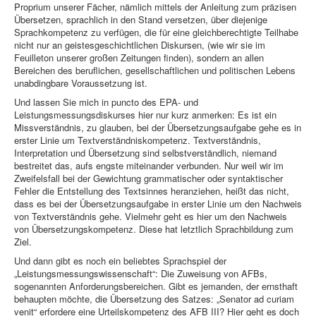
Proprium unserer Fächer, nämlich mittels der Anleitung zum präzisen
Übersetzen, sprachlich in den Stand versetzen, über diejenige
Sprachkompetenz zu verfügen, die für eine gleichberechtigte Teilhabe
nicht nur an geistesgeschichtlichen Diskursen, (wie wir sie im
Feuilleton unserer großen Zeitungen finden), sondern an allen
Bereichen des beruflichen, gesellschaftlichen und politischen Lebens
unabdingbare Voraussetzung ist.
Und lassen Sie mich in puncto des EPA- und
Leistungsmessungsdiskurses hier nur kurz anmerken: Es ist ein
Missverständnis, zu glauben, bei der Übersetzungsaufgabe gehe es in
erster Linie um Textverständniskompetenz. Textverständnis,
Interpretation und Übersetzung sind selbstverständlich, niemand
bestreitet das, aufs engste miteinander verbunden. Nur weil wir im
Zweifelsfall bei der Gewichtung grammatischer oder syntaktischer
Fehler die Entstellung des Textsinnes heranziehen, heißt das nicht,
dass es bei der Übersetzungsaufgabe in erster Linie um den Nachweis
von Textverständnis gehe. Vielmehr geht es hier um den Nachweis
von Übersetzungskompetenz. Diese hat letztlich Sprachbildung zum
Ziel.
Und dann gibt es noch ein beliebtes Sprachspiel der
„Leistungsmessungswissenschaft“: Die Zuweisung von AFBs,
sogenannten Anforderungsbereichen. Gibt es jemanden, der ernsthaft
behaupten möchte, die Übersetzung des Satzes: „Senator ad curiam
venit“ erfordere eine Urteilskompetenz des AFB III? Hier geht es doch