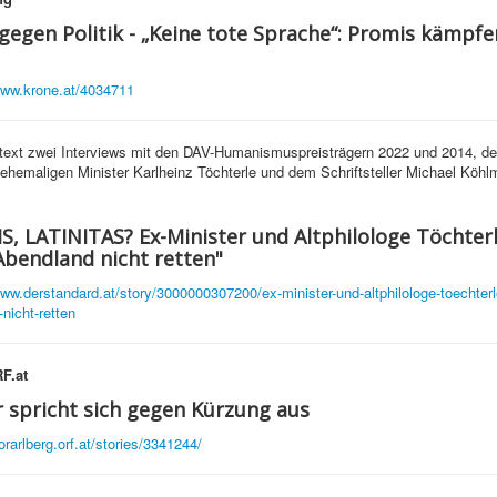
gegen Politik - „Keine tote Sprache“: Promis kämpfe
www.krone.at/4034711
text zwei Interviews mit den DAV-Humanismuspreisträgern 2022 und 2014, de
ehemaligen Minister Karlheinz Töchterle und dem Schriftsteller Michael Köhlm
, LATINITAS? Ex-Minister und Altphilologe Töchterl
Abendland nicht retten"
www.derstandard.at/story/3000000307200/ex-minister-und-altphilologe-toechterle
nicht-retten
F.at
 spricht sich gegen Kürzung aus
orarlberg.orf.at/stories/3341244/