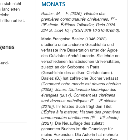
MONATS
n sich nicht
 lancierten
Baslez, M. – F. (2026), Histoire des
welche
er
premières communautés chrétiennes. I
-
iften erhielt.
e
III
siècle. Éditions Tallandier, Paris 2026.
224 S. EUR 10,- (ISBN 979-10-210-6766-0).
Marie-Françoise Baslez (1946-2022)
studierte unter anderem Geschichte und
igenes
verfasste ihre Dissertation unter der Ägide
des Gräzisten André Laronde. Sie lehrte an
verschiedenen französischen Universitäten,
-und-
zuletzt an der Sorbonne in Paris
(Geschichte des antiken Christentums).
Baslez (B.) hat zahlreiche Bücher verfasst
(
Comment notre monde est devenu chrétien
(2008), Jésus: Dictionnaire historique des
évangiles (2017), Comment les chrétiens
er
e
sont devenus catholiques: I
– V
siècles
(2019))
. Ihr letztes Buch trägt den Titel:
L’Église à la maison: Histoire des premières
er
e
communautés chrétiennes (I
– III
siècle)
(2021).
Die Neuauflage des zuletzt
genannten Buches ist die Grundlage für
meine Rezension. Die Autorin hat mehrere
Preise gewonnen, unter anderem den
Prix