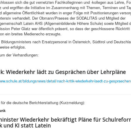
hlossen sich die gut vernetzten Fachkolleginnen und -kollegen aus Lehre, Fo
z und ergriffen die Initiative im Zusammenhang mit Themen, Terminen und T
nd allgemeine Öffentlichkeit wurden in enger Folge mit Positionierungen versorg
 intensiv verhandelt. Der Obmann/Praeses der SODALITAS und Mitglied der
gemeinschaft Latein AHS (Allgemeinbildende Höhere Schule) sowie Mitglied d
sion Peter Glatz war öffentlich präsent, so dass der geschlossene Rücktritt
n ein breites Medienecho erzeugte.
Bildungsministers nach Ersatzpersonal in Österreich, Südtirol und Deutschla
eise erfolglos.
um der Verhandlungen:
ik: Wiederkehr lädt zu Gesprächen über Lehrpläne
www.schule.at/bildungsnews/detail/nach-kritik-wiederkehr-laedt-zu-gespraechen
d für die deutsche Berichterstattung (Kurzmeldung):
unk
inister Wiederkehr bekräftigt Pläne für Schulrefor
k und KI statt Latein