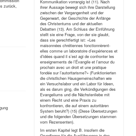
nkommission
Kommunikation vorrangig ist (11). Nach
es zurück,
ihrer Aussage bewegt sich ihre Darstellung
zwischen der Vergangenheit und der
Gegenwart, der Geschichte der Anfänge
des Christentums und der aktuellen
Debatten (13). Am Schluss der Einführung
stellt sie eine Frage, von der sie glaubt,
dass sie gerechtfertigt ist: «Les
maisonnées chrétiennes fonctionnèrent-
elles comme un laboratoire d’expériences et
d’idées quand il s’est agi de confronter les
enseignements de l’Évangile et l’amour du
prochain avec un droit et une pratique
fondée sur l’autoritarisme?» (Funktionierten
die christlichen Hausgemeinschaften wie
ein Versuchslabor und ein Labor für Ideen,
als es darum ging, die Verkündigungen des
Evangeliums und die Nächstenliebe mit
einem Recht und eine Praxis zu
konfrontieren, die auf einem autoritären
rgung
System beruht?) (15) (Diese Übersetzungen
und die folgenden Übersetzungen stammen
vom Rezensenten).
Im ersten Kapitel legt B. insofern die
Grundlagen für die Ausführungen in den