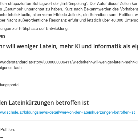
ich strapazierten Schlagwort der „Entrümpelung“. Der Autor dieser Zeilen kan
ls „Gerümpel“ unterrichtet zu haben. Kurz nach Bekanntwerden des Vorhabens
nte Intellektuelle, allen voran Elfriede Jelinek, ein Schreiben samt Petition, 
ber Nacht außerordentliche Resonanz erfuhr und letztlich über 40.000 Unterschr
ungen zur Frühphase der Entwicklung:
RD
r will weniger Latein, mehr KI und Informatik als e
ww.derstandard.at/story/3000000306411/wiederkehr-will-weniger-latein-mehr-ki
-eigenes-fach
ungsportal:
en Lateinkürzungen betroffen ist
www.schule.at/bildungsnews/detail/wer-von-den-lateinkuerzungen-betroffen-ist
 Petition:
ng