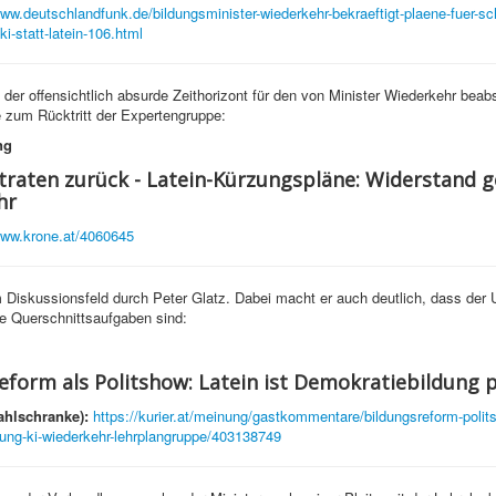
www.deutschlandfunk.de/bildungsminister-wiederkehr-bekraeftigt-plaene-fuer-sc
ki-statt-latein-106.html
der offensichtlich absurde Zeithorizont für den von Minister Wiederkehr beabs
e zum Rücktritt der Expertengruppe:
ng
traten zurück - Latein-Kürzungspläne: Widerstand 
hr
www.krone.at/4060645
Diskussionsfeld durch Peter Glatz. Dabei macht er auch deutlich, dass der
e Querschnittsaufgaben sind:
eform als Politshow: Latein ist Demokratiebildung 
ahlschranke):
https://kurier.at/meinung/gastkommentare/bildungsreform-polits
ung-ki-wiederkehr-lehrplangruppe/403138749