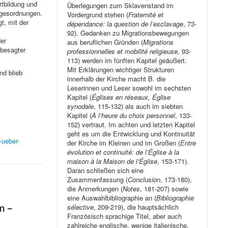
rtbildung und
Überlegungen zum Sklavenstand im
agesordnungen.
Vordergrund stehen (
Fraternité et
t, mit der
dépendance: la question de l’esclavage
, 73-
92). Gedanken zu Migrationsbewegungen
er
aus beruflichen Gründen (
Migrations
 besagter
professionnelles et mobilité religieuse,
93-
113) werden im fünften Kapitel geäußert.
Mit Erklärungen wichtiger Strukturen
nd blieb
innerhalb der Kirche macht B. die
Leserinnen und Leser sowohl im sechsten
Kapitel (
Églises en réseaux, Église
synodale
, 115-132) als auch im siebten
Kapitel (
À l’heure du choix personnel
, 133-
152) vertraut. Im achten und letzten Kapitel
geht es um die Entwicklung und Kontinuität
-ueber-
der Kirche im Kleinen und im Großen (
Entre
évolution et continuité: de l’Église à la
maison à la Maison de l’Église
, 153-171).
Daran schließen sich eine
Zusammenfassung (
Conclusion
, 173-180),
die Anmerkungen (
Notes
, 181-207) sowie
eine Auswahlbibliographie an (
Bibliographie
sélective
, 209-219), die hauptsächlich
m –
Französisch sprachige Titel, aber auch
zahlreiche englische, wenige italienische,