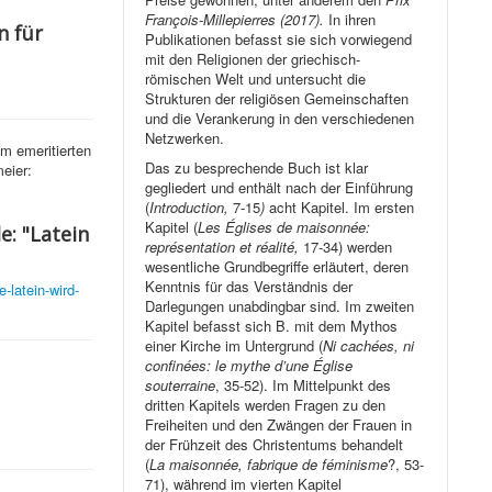
François-Millepierres (2017).
In ihren
n für
Publikationen befasst sie sich vorwiegend
mit den Religionen der griechisch-
römischen Welt und untersucht die
Strukturen der religiösen Gemeinschaften
und die Verankerung in den verschiedenen
Netzwerken.
m emeritierten
Das zu besprechende Buch ist klar
eier:
gegliedert und enthält nach der Einführung
(
Introduction,
7-15
)
acht Kapitel. Im ersten
Kapitel (
Les Églises de maisonnée:
e: "Latein
représentation et réalité,
17-34) werden
wesentliche Grundbegriffe erläutert, deren
Kenntnis für das Verständnis der
-latein-wird-
Darlegungen unabdingbar sind. Im zweiten
Kapitel befasst sich B. mit dem Mythos
einer Kirche im Untergrund (
Ni cachées, ni
confinées: le mythe d’une Église
souterraine
, 35-52). Im Mittelpunkt des
dritten Kapitels werden Fragen zu den
Freiheiten und den Zwängen der Frauen in
der Frühzeit des Christentums behandelt
(
La maisonnée, fabrique de féminisme
?, 53-
71), während im vierten Kapitel