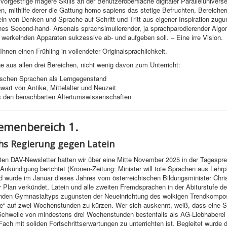
orgestrige magere Skills an der Benutzeroberfläche digitaler Paralleluniverse
, mithilfe derer die Gattung homo sapiens das stetige Befruchten, Bereicher
ln von Denken und Sprache auf Schritt und Tritt aus eigener Inspiration zug
es Second-hand- Arsenals sprachsimulierender, ja sprachparodierender Algor
werkelnden Apparaten sukzessive ab- und aufgeben soll. – Eine irre Vision.
hnen einen Frühling in vollendeter Originalsprachlichkeit.
e aus allen drei Bereichen, nicht wenig davon zum Unterricht:
ischen Sprachen als Lerngegenstand
art von Antike, Mittelalter und Neuzeit
 den benachbarten Altertumswissenschaften
menbereich 1.
hs Regierung gegen Latein
zten DAV-Newsletter hatten wir über eine Mitte November 2025 in der Tagespr
e Ankündigung berichtet (Kronen-Zeitung: Minister will tote Sprachen aus Lehrp
d wurde im Januar dieses Jahres vom österreichischen Bildungsminister Chri
 Plan verkündet, Latein und alle zweiten Fremdsprachen in der Abiturstufe d
enden Gymnasialtyps zugunsten der Neueinrichtung des wolkigen Trendkompo
e“ auf zwei Wochenstunden zu kürzen. Wer sich auskennt, weiß, dass eine 
Schwelle von mindestens drei Wochenstunden bestenfalls als AG-Liebhaberei 
 Fach mit soliden Fortschrittserwartungen zu unterrichten ist. Begleitet wurde 