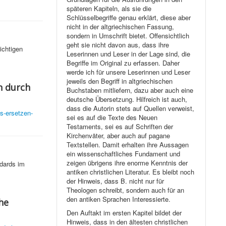
späteren Kapiteln, als sie die
Schlüsselbegriffe genau erklärt, diese aber
nicht in der altgriechischen Fassung,
sondern in Umschrift bietet. Offensichtlich
geht sie nicht davon aus, dass ihre
ichtigen
Leserinnen und Leser in der Lage sind, die
Begriffe im Original zu erfassen. Daher
werde ich für unsere Leserinnen und Leser
jeweils den Begriff in altgriechischen
n durch
Buchstaben mitliefern, dazu aber auch eine
deutsche Übersetzung. Hilfreich ist auch,
dass die Autorin stets auf Quellen verweist,
es-ersetzen-
sei es auf die Texte des Neuen
Testaments, sei es auf Schriften der
Kirchenväter, aber auch auf pagane
Textstellen. Damit erhalten ihre Aussagen
ein wissenschaftliches Fundament und
zeigen übrigens ihre enorme Kenntnis der
ndards im
antiken christlichen Literatur. Es bleibt noch
der Hinweis, dass B. nicht nur für
Theologen schreibt, sondern auch für an
den antiken Sprachen Interessierte.
he
Den Auftakt im ersten Kapitel bildet der
Hinweis, dass in den ältesten christlichen