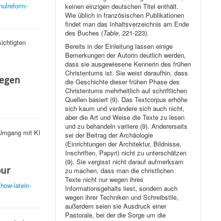
hulreform-
keinen einzigen deutschen Titel enthält.
Wie üblich in französischen Publikationen
findet man das Inhaltsverzeichnis am Ende
des Buches (
Table
, 221-223).
ichtigten
Bereits in der Einleitung lassen einige
Bemerkungen der Autorin deutlich werden,
dass sie ausgewiesene Kennerin des frühen
Christentums ist. Sie weist daraufhin, dass
gegen
die Geschichte dieser frühen Phase des
Christentums mehrheitlich auf schriftlichen
Quellen basiert (9). Das Textcorpus erhöhe
sich kaum und verändere sich auch nicht,
aber die Art und Weise die Texte zu lesen
und zu behandeln variiere (9). Andererseits
 Umgang mit KI
sei der Beitrag der Archäologie
(Einrichtungen der Architektur, Bildnisse,
Inschriften, Papyri) nicht zu unterschätzen
(9). Sie vergisst nicht darauf aufmerksam
pur
zu machen, dass man die christlichen
Texte nicht nur wegen ihres
how-latein-
Informationsgehalts liest, sondern auch
wegen ihrer Techniken und Schreibstile,
außerdem seien sie Ausdruck einer
Pastorale, bei der die Sorge um die