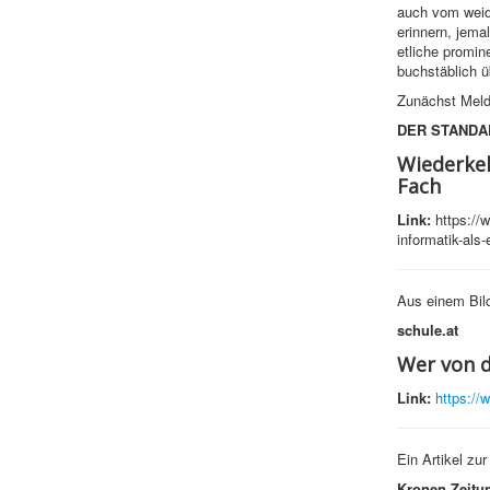
auch vom weidl
erinnern, jema
etliche promine
buchstäblich ü
Zunächst Meld
DER STANDA
Wiederkeh
Fach
Link:
https://w
informatik-als
Aus einem Bild
schule.at
Wer von d
Link:
https://
Ein Artikel zur
Kronen Zeitu