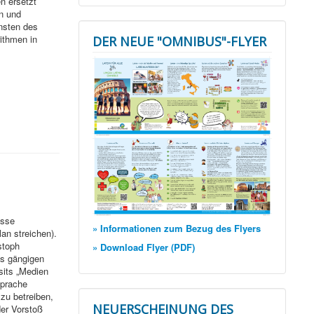
n ersetzt
n und
unsten des
ithmen in
DER NEUE "OMNIBUS"-FLYER
esse
» Informationen zum Bezug des Flyers
lan streichen).
stoph
» Download Flyer (PDF)
es gängigen
sits „Medien
Sprache
zu betreiben,
NEUERSCHEINUNG DES
der Vorstoß