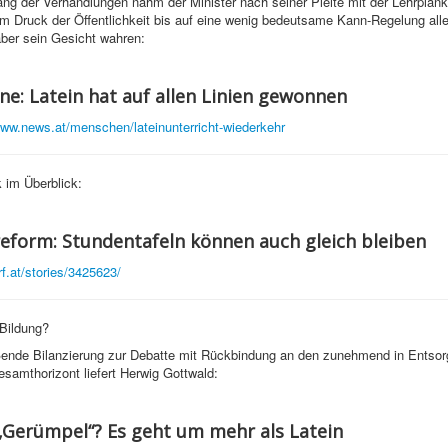
ng der Verhandlungen nahm der Minister nach seiner Pleite mit der Lehrpla
m Druck der Öffentlichkeit bis auf eine wenig bedeutsame Kann-Regelung all
ber sein Gesicht wahren:
ne: Latein hat auf allen Linien gewonnen
www.news.at/menschen/lateinunterricht-wiederkehr
 im Überblick:
eform: Stundentafeln können auch gleich bleiben
rf.at/stories/3425623/
Bildung?
ßende Bilanzierung zur Debatte mit Rückbindung an den zunehmend in Entso
esamthorizont liefert Herwig Gottwald:
 „Gerümpel“? Es geht um mehr als Latein