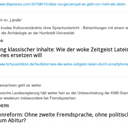
www.diepresse.com/20758015/alles-nur-geruempel-es-geht-um-mehr-als-latein
h im „Ländle“
rudes Kulturverständnis ohne Sprachunterricht - Betrachtungen mit einem w
f die Archäologie an der Humboldt-Universität:
ck
ng klassischer Inhalte: Wie der woke Zeitgeist Latei
es ersetzen will
www.tichyseinblick.de/feuilleton/wie-der-woke-zeitgeist-latein-durch-smartphon
ersachsen geht es weiter
sische Landesregierung hält weiter fest an der Unterschreitung der KMK-Sta
ier wiederum insbesondere bei Fremdsprachen:
HERS
nreform: Ohne zweite Fremdsprache, ohne politisc
um Abitur?