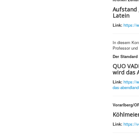
Aufstand 
Latein
Link:
https://
In diesem Kon
Professor und 
Der Standard
QUO VADIS
wird das 
Link:
https://
das-abendland-
Vorarlberg/OR
Köhlmeier
Link:
https://v