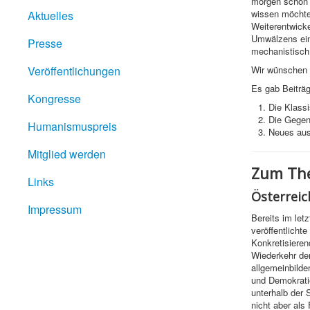
morgen schon v
wissen möchten
Aktuelles
Weiterentwicke
Umwälzens ein
Presse
mechanistisch 
Veröffentlichungen
Wir wünschen I
Es gab Beiträg
Kongresse
Die Klass
Die Gegenw
Humanismuspreis
Neues aus
Mitglied werden
Zum The
Links
Österreic
Impressum
Bereits im let
veröffentlicht
Konkretisieren
Wiederkehr der
allgemeinbild
und Demokrati
unterhalb der 
nicht aber als