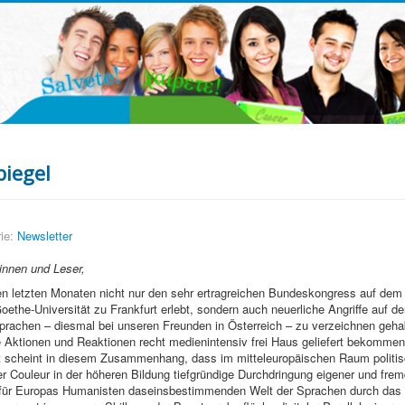
piegel
ie:
Newsletter
innen und Leser,
den letzten Monaten nicht nur den sehr ertragreichen Bundeskongress auf de
ethe-Universität zu Frankfurt erlebt, sondern auch neuerliche Angriffe auf d
rachen – diesmal bei unseren Freunden in Österreich – zu verzeichnen geha
Aktionen und Reaktionen recht medienintensiv frei Haus geliefert bekomme
 scheint in diesem Zusammenhang, dass im mitteleuropäischen Raum politis
r Couleur in der höheren Bildung tiefgründige Durchdringung eigener und frem
r für Europas Humanisten daseinsbestimmenden Welt der Sprachen durch das 