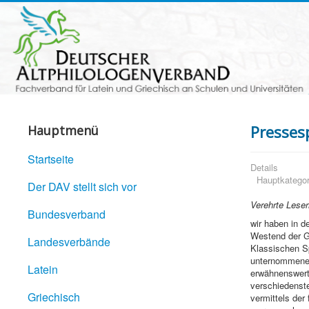
Presses
Hauptmenü
Startseite
Details
Hauptkategor
Der DAV stellt sich vor
Verehrte Leser
Bundesverband
wir haben in 
Westend der Go
Landesverbände
Klassischen Sp
unternommene 
Latein
erwähnenswert
verschiedenste
Griechisch
vermittels de