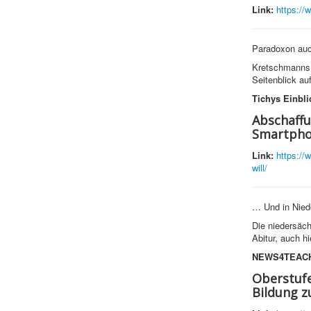
Link:
https://
Paradoxon auc
Kretschmanns k
Seitenblick au
Tichys Einbli
Abschaffu
Smartphon
Link:
https://
will/
… Und in Nied
Die niedersäch
Abitur, auch h
NEWS4TEAC
Oberstufe
Bildung z