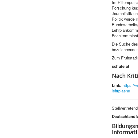
Im Eiltempo sc
Forschung kur
Journalistik u
Politik wurde
Bundesarbeits
Lehrplankommis
Fachkommissio
Die Suche des 
bezeichnenderw
Zum Frühstadi
schule.at
Nach Krit
Link:
https://
lehrplaene
Stellvertreten
Deutschlandf
Bildungsm
Informati