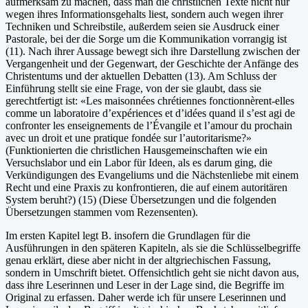
aufmerksam zu machen, dass man die christlichen Texte nicht nur
wegen ihres Informationsgehalts liest, sondern auch wegen ihrer
Techniken und Schreibstile, außerdem seien sie Ausdruck einer
Pastorale, bei der die Sorge um die Kommunikation vorrangig ist
(11). Nach ihrer Aussage bewegt sich ihre Darstellung zwischen der
Vergangenheit und der Gegenwart, der Geschichte der Anfänge des
Christentums und der aktuellen Debatten (13). Am Schluss der
Einführung stellt sie eine Frage, von der sie glaubt, dass sie
gerechtfertigt ist: «Les maisonnées chrétiennes fonctionnèrent-elles
comme un laboratoire d’expériences et d’idées quand il s’est agi de
confronter les enseignements de l’Évangile et l’amour du prochain
avec un droit et une pratique fondée sur l’autoritarisme?»
(Funktionierten die christlichen Hausgemeinschaften wie ein
Versuchslabor und ein Labor für Ideen, als es darum ging, die
Verkündigungen des Evangeliums und die Nächstenliebe mit einem
Recht und eine Praxis zu konfrontieren, die auf einem autoritären
System beruht?) (15) (Diese Übersetzungen und die folgenden
Übersetzungen stammen vom Rezensenten).
Im ersten Kapitel legt B. insofern die Grundlagen für die
Ausführungen in den späteren Kapiteln, als sie die Schlüsselbegriffe
genau erklärt, diese aber nicht in der altgriechischen Fassung,
sondern in Umschrift bietet. Offensichtlich geht sie nicht davon aus,
dass ihre Leserinnen und Leser in der Lage sind, die Begriffe im
Original zu erfassen. Daher werde ich für unsere Leserinnen und