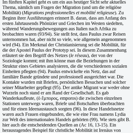
Im fünften Kapitel geht es um ein aus heutiger Sicht sehr aktuelles
Thema, nämlich um Fragen der Migration (und um die religiöse
Mobilität) (
Migrations professionnelles et mobilité religieuse
). Zu
Beginn ihrer Ausführungen erinnert B. daran, dass am Anfang des
ersten Jahrtausends Phönizier und Griechen im Westen siedelten,
während Wanderungsbewegungen aus Italien nach Afrika zu
beobachten waren (93/94). Sie stellt fest, dass Paulus zwar Reisen
unternommen hat, aber nicht so viele, wie allgemein angenommen
wird (94). Ein Merkmal der Christianisierung sei die Mobilität, für
die der Apostel Paulus der Prototyp sei. In diesem Zusammenhang
erläutert sie den Begriff des Netzes (
le réseau
), der von der
Soziologie kommt; mit ihm könne man die Beziehungen in der
Struktur eines Gebietes analysieren, die die verschiedenen sozialen
Einheiten pflegten (94). Paulus entwickelte ein Netz, das auf
familiäre Bande gründete und professionell ausgerichtet war. Die
Kontakte wurden mit Briefen, persönlichen Besuchen und solcher
seiner Mitarbeiter gepflegt (95). Der antike Migrant war weder ohne
Wurzeln noch stand er am Rand der Gesellschaft. Es gab
Wanderkaufleute, (ὁ ἔμπορος, emporos) die zwischen einzelnen
Stationen unterwegs waren, Briefe und Botschaften überbrachten
und für einen Ideenaustausch sorgten (96). In diese Handelsnetze
waren auch Frauen eingebunden, die wie eine Frau namens Lydia
zur Welt des internationalen Handels gehörten (99). Wie stets gibt B.
hier auch die entscheidenden Quellen an (Ac 16, 13-15). Ein
herausragendes Beispiel für christliche Mobilität ist Irenäus von