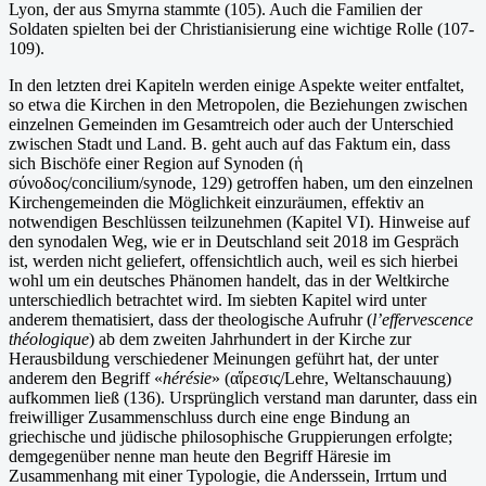
Lyon, der aus Smyrna stammte (105). Auch die Familien der
Soldaten spielten bei der Christianisierung eine wichtige Rolle (107-
109).
In den letzten drei Kapiteln werden einige Aspekte weiter entfaltet,
so etwa die Kirchen in den Metropolen, die Beziehungen zwischen
einzelnen Gemeinden im Gesamtreich oder auch der Unterschied
zwischen Stadt und Land. B. geht auch auf das Faktum ein, dass
sich Bischöfe einer Region auf Synoden (ἡ
σύνοδος/concilium/synode, 129) getroffen haben, um den einzelnen
Kirchengemeinden die Möglichkeit einzuräumen, effektiv an
notwendigen Beschlüssen teilzunehmen (Kapitel VI). Hinweise auf
den synodalen Weg, wie er in Deutschland seit 2018 im Gespräch
ist, werden nicht geliefert, offensichtlich auch, weil es sich hierbei
wohl um ein deutsches Phänomen handelt, das in der Weltkirche
unterschiedlich betrachtet wird. Im siebten Kapitel wird unter
anderem thematisiert, dass der theologische Aufruhr (
l’effervescence
théologique
) ab dem zweiten Jahrhundert in der Kirche zur
Herausbildung verschiedener Meinungen geführt hat, der unter
anderem den Begriff «
hérésie
» (αἵρεσις/Lehre, Weltanschauung)
aufkommen ließ (136). Ursprünglich verstand man darunter, dass ein
freiwilliger Zusammenschluss durch eine enge Bindung an
griechische und jüdische philosophische Gruppierungen erfolgte;
demgegenüber nenne man heute den Begriff Häresie im
Zusammenhang mit einer Typologie, die Anderssein, Irrtum und