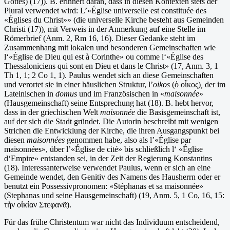
Gottes) (17)). B. erinnert daran, dass in diesen Kontexten stets der
Plural verwendet wird: L’«Église universelle est constituée des
«Églises du Christ»» (die universelle Kirche besteht aus Gemeinden
Christi (17)), mit Verweis in der Anmerkung auf eine Stelle im
Römerbrief (Anm. 2, Rm 16, 16). Dieser Gedanke steht im
Zusammenhang mit lokalen und besonderen Gemeinschaften wie
l‘«Église de Dieu qui est à Corinthe» ou comme l‘«Église des
Thessaloniciens qui sont en Dieu et dans le Christ» (17, Anm. 3, 1
Th 1, 1; 2 Co 1, 1). Paulus wendet sich an diese Gemeinschaften
und verortet sie in einer häuslichen Struktur, l’
oikos
(ὁ οἶκος)
,
der im
Lateinischen in
domus
und im Französischen in «
maisonnée
»
(Hausgemeinschaft) seine Entsprechung hat (18). B. hebt hervor,
dass in der griechischen Welt
maisonnée
die Basisgemeinschaft ist,
auf der sich die Stadt gründet. Die Autorin beschreibt mit wenigen
Strichen die Entwicklung der Kirche, die ihren Ausgangspunkt bei
diesen
maisonnées
genommen habe, also als l’«Église par
maisonnées», über l’«Église de cité» bis schließlich l‘ «Église
d‘Empire» entstanden sei, in der Zeit der Regierung Konstantins
(18). Interessanterweise verwendet Paulus, wenn er sich an eine
Gemeinde wendet, den Genitiv des Namens des Hausherrn oder er
benutzt ein Possessivpronomen: «Stéphanas et sa maisonnée»
(Stephanas und seine Hausgemeinschaft) (19, Anm. 5, 1 Co, 16, 15:
τὴν οἰκίαν Στεφανᾶ).
Für das frühe Christentum war nicht das Individuum entscheidend,