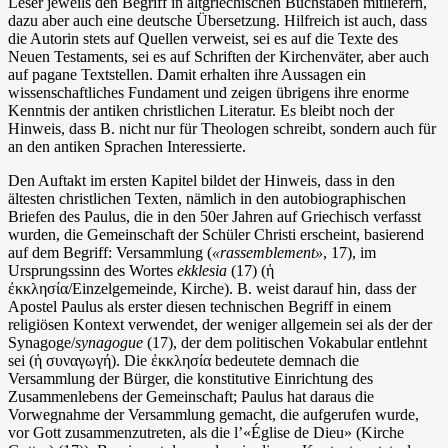
Leser jeweils den Begriff in altgriechischen Buchstaben mitliefern,
dazu aber auch eine deutsche Übersetzung. Hilfreich ist auch, dass
die Autorin stets auf Quellen verweist, sei es auf die Texte des
Neuen Testaments, sei es auf Schriften der Kirchenväter, aber auch
auf pagane Textstellen. Damit erhalten ihre Aussagen ein
wissenschaftliches Fundament und zeigen übrigens ihre enorme
Kenntnis der antiken christlichen Literatur. Es bleibt noch der
Hinweis, dass B. nicht nur für Theologen schreibt, sondern auch für
an den antiken Sprachen Interessierte.
Den Auftakt im ersten Kapitel bildet der Hinweis, dass in den
ältesten christlichen Texten, nämlich in den autobiographischen
Briefen des Paulus, die in den 50er Jahren auf Griechisch verfasst
wurden, die Gemeinschaft der Schüler Christi erscheint, basierend
auf dem Begriff: Versammlung (
«rassemblement»
, 17), im
Ursprungssinn des Wortes
ekklesia
(17) (ἡ
ἐκκλησία/Einzelgemeinde, Kirche). B. weist darauf hin, dass der
Apostel Paulus als erster diesen technischen Begriff in einem
religiösen Kontext verwendet, der weniger allgemein sei als der der
Synagoge/
synagogue
(17), der dem politischen Vokabular entlehnt
sei (ἡ συναγωγή). Die ἐκκλησία bedeutete demnach die
Versammlung der Bürger, die konstitutive Einrichtung des
Zusammenlebens der Gemeinschaft; Paulus hat daraus die
Vorwegnahme der Versammlung gemacht, die aufgerufen wurde,
vor Gott zusammenzutreten, als die l’«Église de Dieu» (Kirche