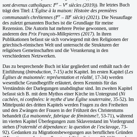
er
e
sont devenus catholiques: I
– V
siècles (2019))
. Ihr letztes Buch
trägt den Titel:
L’Église à la maison: Histoire des premières
er
e
communautés chrétiennes (I
– III
siècle) (2021).
Die Neuauflage
des zuletzt genannten Buches ist die Grundlage für meine
Rezension. Die Autorin hat mehrere Preise gewonnen, unter
anderem den
Prix François-Millepierres (2017).
In ihren
Publikationen befasst sie sich vorwiegend mit den Religionen der
griechisch-römischen Welt und untersucht die Strukturen der
religiösen Gemeinschaften und die Verankerung in den
verschiedenen Netzwerken.
Das zu besprechende Buch ist klar gegliedert und enthält nach der
Einführung (
Introduction,
7-15
)
acht Kapitel. Im ersten Kapitel (
Les
Églises de maisonnée: représentation et réalité,
17-34) werden
wesentliche Grundbegriffe erläutert, deren Kenntnis für das
Verständnis der Darlegungen unabdingbar sind. Im zweiten Kapitel
befasst sich B. mit dem Mythos einer Kirche im Untergrund (
Ni
cachées, ni confinées: le mythe d’une Église souterraine
, 35-52). Im
Mittelpunkt des dritten Kapitels werden Fragen zu den Freiheiten
und den Zwängen der Frauen in der Frühzeit des Christentums
behandelt (
La maisonnée, fabrique de féminisme
?, 53-71), während
im vierten Kapitel Überlegungen zum Sklavenstand im Vordergrund
stehen (
Fraternité et dépendance: la question de l’esclavage
, 73-
92). Gedanken zu Migrationsbewegungen aus beruflichen Gründen