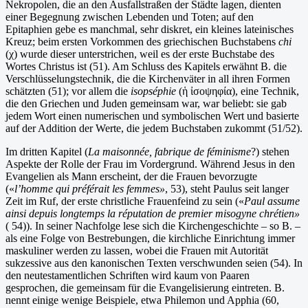
Nekropolen, die an den Ausfallstraßen der Städte lagen, dienten
einer Begegnung zwischen Lebenden und Toten; auf den
Epitaphien gebe es manchmal, sehr diskret, ein kleines lateinisches
Kreuz; beim ersten Vorkommen des griechischen Buchstabens
chi
(χ) wurde dieser unterstrichen, weil es der erste Buchstabe des
Wortes Christus ist (51). Am Schluss des Kapitels erwähnt B. die
Verschlüsselungstechnik, die die Kirchenväter in all ihren Formen
schätzten (51); vor allem die
isopséphie
(ἡ ἰσοψηφία), eine Technik,
die den Griechen und Juden gemeinsam war, war beliebt: sie gab
jedem Wort einen numerischen und symbolischen Wert und basierte
auf der Addition der Werte, die jedem Buchstaben zukommt (51/52).
Im dritten Kapitel (
La maisonnée, fabrique de féminisme
?) stehen
Aspekte der Rolle der Frau im Vordergrund. Während Jesus in den
Evangelien als Mann erscheint, der die Frauen bevorzugte
(«
l’homme qui préférait les femmes»
, 53), steht Paulus seit langer
Zeit im Ruf, der erste christliche Frauenfeind zu sein («
Paul assume
ainsi depuis longtemps la réputation de premier misogyne chrétien»
( 54)). In seiner Nachfolge lese sich die Kirchengeschichte – so B. –
als eine Folge von Bestrebungen, die kirchliche Einrichtung immer
maskuliner werden zu lassen, wobei die Frauen mit Autorität
sukzessive aus den kanonischen Texten verschwunden seien (54). In
den neutestamentlichen Schriften wird kaum von Paaren
gesprochen, die gemeinsam für die Evangelisierung eintreten. B.
nennt einige wenige Beispiele, etwa Philemon und Apphia (60,