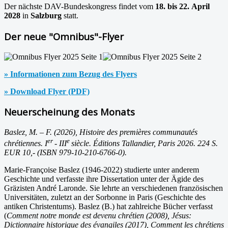
Der nächste DAV-Bundeskongress findet vom
18. bis 22. April
2028
in
Salzburg
statt.
Der neue "Omnibus"-Flyer
» Informationen zum Bezug des Flyers
» Download Flyer (PDF)
Neuerscheinung des Monats
Baslez, M. – F. (2026), Histoire des premières communautés
er
e
chrétiennes. I
- III
siècle. Éditions Tallandier, Paris 2026. 224 S.
EUR 10,- (ISBN 979-10-210-6766-0).
Marie-Françoise Baslez (1946-2022) studierte unter anderem
Geschichte und verfasste ihre Dissertation unter der Ägide des
Gräzisten André Laronde. Sie lehrte an verschiedenen französischen
Universitäten, zuletzt an der Sorbonne in Paris (Geschichte des
antiken Christentums). Baslez (B.) hat zahlreiche Bücher verfasst
(
Comment notre monde est devenu chrétien (2008), Jésus:
Dictionnaire historique des évangiles (2017), Comment les chrétiens