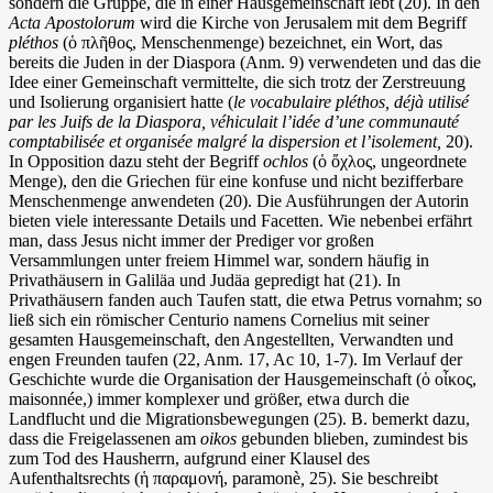
sondern die Gruppe, die in einer Hausgemeinschaft lebt (20). In den
Acta Apostolorum
wird die Kirche von Jerusalem mit dem Begriff
pléthos
(ὁ πλῆθος, Menschenmenge) bezeichnet, ein Wort, das
bereits die Juden in der Diaspora (Anm. 9) verwendeten und das die
Idee einer Gemeinschaft vermittelte, die sich trotz der Zerstreuung
und Isolierung organisiert hatte (
le vocabulaire pléthos, déjà utilisé
par les Juifs de la Diaspora, véhiculait l’idée d’une communauté
comptabilisée et organisée malgré la dispersion et l’isolement,
20).
In Opposition dazu steht der Begriff
ochlos
(ὁ ὄχλος, ungeordnete
Menge), den die Griechen für eine konfuse und nicht bezifferbare
Menschenmenge anwendeten (20). Die Ausführungen der Autorin
bieten viele interessante Details und Facetten. Wie nebenbei erfährt
man, dass Jesus nicht immer der Prediger vor großen
Versammlungen unter freiem Himmel war, sondern häufig in
Privathäusern in Galiläa und Judäa gepredigt hat (21). In
Privathäusern fanden auch Taufen statt, die etwa Petrus vornahm; so
ließ sich ein römischer Centurio namens Cornelius mit seiner
gesamten Hausgemeinschaft, den Angestellten, Verwandten und
engen Freunden taufen (22, Anm. 17, Ac 10, 1-7). Im Verlauf der
Geschichte wurde die Organisation der Hausgemeinschaft (ὁ οἶκος,
maisonnée,) immer komplexer und größer, etwa durch die
Landflucht und die Migrationsbewegungen (25). B. bemerkt dazu,
dass die Freigelassenen am
oikos
gebunden blieben, zumindest bis
zum Tod des Hausherrn, aufgrund einer Klausel des
Aufenthaltsrechts (ἡ παραμονή, paramonè
,
25). Sie beschreibt