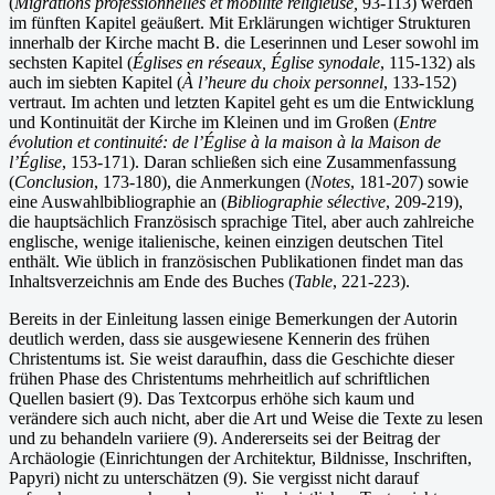
(
Migrations professionnelles et mobilité religieuse,
93-113) werden
im fünften Kapitel geäußert. Mit Erklärungen wichtiger Strukturen
innerhalb der Kirche macht B. die Leserinnen und Leser sowohl im
sechsten Kapitel (
Églises en réseaux, Église synodale
, 115-132) als
auch im siebten Kapitel (
À l’heure du choix personnel
, 133-152)
vertraut. Im achten und letzten Kapitel geht es um die Entwicklung
und Kontinuität der Kirche im Kleinen und im Großen (
Entre
évolution et continuité: de l’Église à la maison à la Maison de
l’Église
, 153-171). Daran schließen sich eine Zusammenfassung
(
Conclusion
, 173-180), die Anmerkungen (
Notes
, 181-207) sowie
eine Auswahlbibliographie an (
Bibliographie sélective
, 209-219),
die hauptsächlich Französisch sprachige Titel, aber auch zahlreiche
englische, wenige italienische, keinen einzigen deutschen Titel
enthält. Wie üblich in französischen Publikationen findet man das
Inhaltsverzeichnis am Ende des Buches (
Table
, 221-223).
Bereits in der Einleitung lassen einige Bemerkungen der Autorin
deutlich werden, dass sie ausgewiesene Kennerin des frühen
Christentums ist. Sie weist daraufhin, dass die Geschichte dieser
frühen Phase des Christentums mehrheitlich auf schriftlichen
Quellen basiert (9). Das Textcorpus erhöhe sich kaum und
verändere sich auch nicht, aber die Art und Weise die Texte zu lesen
und zu behandeln variiere (9). Andererseits sei der Beitrag der
Archäologie (Einrichtungen der Architektur, Bildnisse, Inschriften,
Papyri) nicht zu unterschätzen (9). Sie vergisst nicht darauf