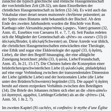
zunächst die typisch griechische und römische Hausgemeinschaft
der vorchristlichen Zeit (28-32), um dann Einzelheiten der
christlichen Hausgemeinschaft zu liefern (32-34). Es wird auch das
Vokabular einer derart neuen
maisonnée chrétienne
präsentiert; an
der Spitze eines Bistums steht bekanntlich der Bischof. Ab dem
Ende des zweiten Jahrhunderts wurden die Bischöfe von Rom,
Karthago oder Alexandria
papa
/πάπας (
«pape»
, Vater) genannt (32,
Anm. 41, Eusebios von Caesarea H
.
e
.
7, 7, 4). Seit Paulus redeten
sich die Mitglieder der Gemeinschaft als
«frère»
ou
«soeur»
(33) (ὁ
ἀδελφός/Bruder, ἡ ἀδελφή/Schwester) an. Diese Anrede war üblich,
die christlichen Hausgemeinschaften entwickelten eine Theologie,
eine Ethik und sogar eine Ekklesiologie der
agapè
(33, ἡ ἀγάπη,
Liebe), die über den Begriff hinausging, der eine alltägliche
Zuneigung bezeichnet:
philia
(33, ἡ φιλία, Liebe/Freundschaft,
Anm. 45, Jn 21, 15-17). Die Christen haben die Konzeption einer
brüderlichen/geschwisterlichen Liebe (ἡ φιλαδελφία
,
philadelphia)
auf eine enge Verbindung zwischen der transzendentalen Dimension
der Liebe (göttliche Liebe) und der horizontalen Liebe (die Liebe
unter den Brüdern/Schwestern) begründet (33). Die
agapè/
ἡ ἀγάπη
beruht auf einem reziproken Verhältnis zwischen den Beteiligten
(34). Die Briefe des Johannes richten sich eher an die
«bien-aimés»
(οἱ ἀγαπητοί, agapétoi, Lieblinge/Geliebte) als an die
«frères»
(34,
Anm. 50, 1 Jn 2, 7).
Im zweiten Kapitel (
Ni cachées, ni confinées: le mythe d’une Église