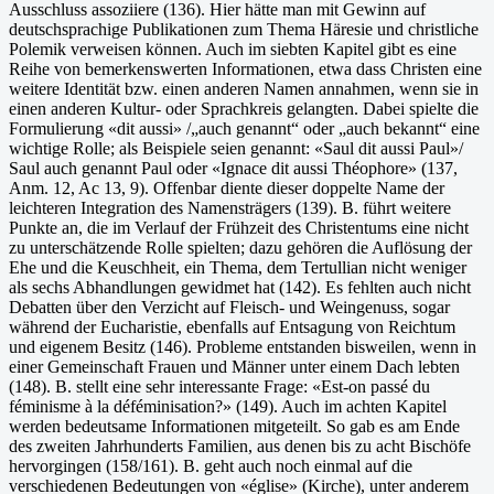
Ausschluss assoziiere (136). Hier hätte man mit Gewinn auf
deutschsprachige Publikationen zum Thema Häresie und christliche
Polemik verweisen können. Auch im siebten Kapitel gibt es eine
Reihe von bemerkenswerten Informationen, etwa dass Christen eine
weitere Identität bzw. einen anderen Namen annahmen, wenn sie in
einen anderen Kultur- oder Sprachkreis gelangten. Dabei spielte die
Formulierung «dit aussi» /„auch genannt“ oder „auch bekannt“ eine
wichtige Rolle; als Beispiele seien genannt: «Saul dit aussi Paul»/
Saul auch genannt Paul oder «Ignace dit aussi Théophore» (137,
Anm. 12, Ac 13, 9). Offenbar diente dieser doppelte Name der
leichteren Integration des Namensträgers (139). B. führt weitere
Punkte an, die im Verlauf der Frühzeit des Christentums eine nicht
zu unterschätzende Rolle spielten; dazu gehören die Auflösung der
Ehe und die Keuschheit, ein Thema, dem Tertullian nicht weniger
als sechs Abhandlungen gewidmet hat (142). Es fehlten auch nicht
Debatten über den Verzicht auf Fleisch- und Weingenuss, sogar
während der Eucharistie, ebenfalls auf Entsagung von Reichtum
und eigenem Besitz (146). Probleme entstanden bisweilen, wenn in
einer Gemeinschaft Frauen und Männer unter einem Dach lebten
(148). B. stellt eine sehr interessante Frage: «Est-on passé du
féminisme à la déféminisation?» (149). Auch im achten Kapitel
werden bedeutsame Informationen mitgeteilt. So gab es am Ende
des zweiten Jahrhunderts Familien, aus denen bis zu acht Bischöfe
hervorgingen (158/161). B. geht auch noch einmal auf die
verschiedenen Bedeutungen von «église» (Kirche), unter anderem