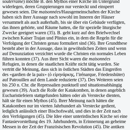
souterraine
) möchte B. den Mythos einer Kirche im Untergrund
widerlegen, deren Gruppierungen nur versteckt und einsperrt
gewesen seien. Die
maisonnées/
Hausgemeinschaften der Kirche
haben sich ihrer Aussage nach sowohl im Inneren der Häuser
versammelt als auch außerhalb, bis sie über ein Gebäude verfügten,
das ihnen gehörte, und Räume hatten, die für spezielle liturgische
Zwecke geeignet waren (35). B. geht kurz auf den Briefwechsel
zwischen Kaiser Trajan und Plinius ein, in dem die Regeln für die
Verfolgung der Christen genau formuliert sind (36). Ihre Grundthese
besteht aber in der Aussage, dass in gewöhnlichen Zeiten und wenn
auf Denunziation verzichtet wurde die Christen ein normales Leben
führen konnten (37). Aus ihrer Sicht waren die
maisonnées
Refugien, in denen die staatlichen Kräfte nicht tätig wurden. Sie
vertritt die Meinung, dass sich in östlichen Städten das Eingreifen
des «gardien de la paix» (ὁ εἰρηνάρκης, l’irénarque, Friedenshüter)
auf Patrouillen auf dem Lande reduzierte (37). Des Weiteren seien
bis 250 n. Chr. die Repressalien punktuell und situationsabhängig
gewesen (39). Auch die Rolle der Katakomben, in denen angeblich
Eucharistiefeiern stattgefunden hätten oder als Verstecke dienten,
hält sie für einen Mythos (45). Ihrer Meinung nach hätten die
Katakomben nur im vierten Jahrhundert als Verstecke gedient,
lediglich anlässlich einer Bischofswahl, und dies in der Zeit nach
den Verfolgungen (45). Die Idee einer unterirdischen Kirche sei eine
Fantasievorstellung des 19. Jahrhunderts, in Erinnerung an geheime
Messen in der Zeit der Französischen Revolution (45). Die antiken