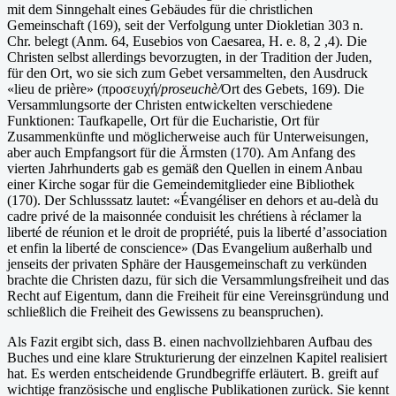
mit dem Sinngehalt eines Gebäudes für die christlichen
Gemeinschaft (169), seit der Verfolgung unter Diokletian 303 n.
Chr. belegt (Anm. 64, Eusebios von Caesarea, H. e. 8, 2 ,4). Die
Christen selbst allerdings bevorzugten, in der Tradition der Juden,
für den Ort, wo sie sich zum Gebet versammelten, den Ausdruck
«lieu de prière» (προσευχή/
proseuchè/
Ort des Gebets, 169). Die
Versammlungsorte der Christen entwickelten verschiedene
Funktionen: Taufkapelle, Ort für die Eucharistie, Ort für
Zusammenkünfte und möglicherweise auch für Unterweisungen,
aber auch Empfangsort für die Ärmsten (170). Am Anfang des
vierten Jahrhunderts gab es gemäß den Quellen in einem Anbau
einer Kirche sogar für die Gemeindemitglieder eine Bibliothek
(170). Der Schlusssatz lautet: «Évangéliser en dehors et au-delà du
cadre privé de la maisonnée conduisit les chrétiens à réclamer la
liberté de réunion et le droit de propriété, puis la liberté d’association
et enfin la liberté de conscience» (Das Evangelium außerhalb und
jenseits der privaten Sphäre der Hausgemeinschaft zu verkünden
brachte die Christen dazu, für sich die Versammlungsfreiheit und das
Recht auf Eigentum, dann die Freiheit für eine Vereinsgründung und
schließlich die Freiheit des Gewissens zu beanspruchen).
Als Fazit ergibt sich, dass B. einen nachvollziehbaren Aufbau des
Buches und eine klare Strukturierung der einzelnen Kapitel realisiert
hat. Es werden entscheidende Grundbegriffe erläutert. B. greift auf
wichtige französische und englische Publikationen zurück. Sie kennt