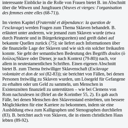
interessante Einblicke in die Rolle von Frauen bietet B. im Abschnitt
über die Witwen und Jungfrauen (
Veuves et vierges: l’organisation
des femmes entre elles
(68-71)).
Im vierten Kapitel (
Fraternité et dépendance: la question de
l’esclavage
) werden Fragen zum Thema Sklaven behandelt. B.
erläutert unter anderem, wie jemand zum Sklaven wurde (etwa
durch Piraterie und in Bürgerkriegszeiten) und greift dabei auf
bekannte Quellen zurück (75); sie liefert auch Informationen über
die finanzielle Lage der Sklaven und wie sich ein solcher freikaufen
konnte. Sie geht der semantischen Bedeutung des Begriffs
doulos
(ὁ
δούλος/Sklave oder Diener, je nach Kontext (79-80)) nach, vor
allem in neutestamentlichen Schriften. Einen eigenen Abschnitt
bietet B. zum Thema freiwilliger Sklavenschaft (
Esclavage
volontaire et don de soi
(82-83)); sie berichtet von Fällen, bei denen
Personen freiwillig zu Sklaven wurden, um Lösegeld für Gefangene
zu erhalten oder um Geld zu sammeln, um Menschen in
Existenznöten finanziell zu unterstützen – wie bei Clemens von
Rom nachzulesen ist (Brief an die Korinther 55, 2). Es gab auch
Fälle, bei denen Menschen den Sklavenstand erstrebten, um bessere
Möglichkeiten für eine Karriere zu bekommen, indem sie eine
Ausbildung etwa zum Kalligraphen und Stenographen durchliefen
(83). B. berichtet auch von Sklaven, die in einem christlichen Haus
lebten (89-92).