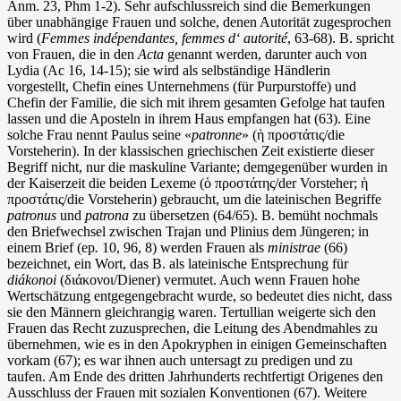
Anm. 23, Phm 1-2). Sehr aufschlussreich sind die Bemerkungen
über unabhängige Frauen und solche, denen Autorität zugesprochen
wird (
Femmes indépendantes, femmes d‘ autorité
, 63-68). B. spricht
von Frauen, die in den
Acta
genannt werden, darunter auch von
Lydia (Ac 16, 14-15); sie wird als selbständige Händlerin
vorgestellt, Chefin eines Unternehmens (für Purpurstoffe) und
Chefin der Familie, die sich mit ihrem gesamten Gefolge hat taufen
lassen und die Aposteln in ihrem Haus empfangen hat (63). Eine
solche Frau nennt Paulus seine «
patronne
» (ἡ προστάτις/die
Vorsteherin). In der klassischen griechischen Zeit existierte dieser
Begriff nicht, nur die maskuline Variante; demgegenüber wurden in
der Kaiserzeit die beiden Lexeme (ὁ προστάτης/der Vorsteher; ἡ
προστάτις/die Vorsteherin) gebraucht, um die lateinischen Begriffe
patronus
und
patrona
zu übersetzen (64/65). B. bemüht nochmals
den Briefwechsel zwischen Trajan und Plinius dem Jüngeren; in
einem Brief (ep
.
10, 96, 8) werden Frauen als
ministrae
(66)
bezeichnet, ein Wort, das B. als lateinische Entsprechung für
diákonoi
(διάκονοι/Diener) vermutet. Auch wenn Frauen hohe
Wertschätzung entgegengebracht wurde, so bedeutet dies nicht, dass
sie den Männern gleichrangig waren. Tertullian weigerte sich den
Frauen das Recht zuzusprechen, die Leitung des Abendmahles zu
übernehmen, wie es in den Apokryphen in einigen Gemeinschaften
vorkam (67); es war ihnen auch untersagt zu predigen und zu
taufen. Am Ende des dritten Jahrhunderts rechtfertigt Origenes den
Ausschluss der Frauen mit sozialen Konventionen (67). Weitere