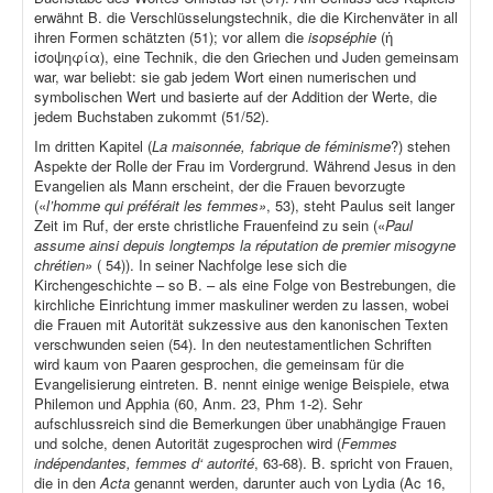
erwähnt B. die Verschlüsselungstechnik, die die Kirchenväter in all
ihren Formen schätzten (51); vor allem die
isopséphie
(ἡ
ἰσοψηφία), eine Technik, die den Griechen und Juden gemeinsam
war, war beliebt: sie gab jedem Wort einen numerischen und
symbolischen Wert und basierte auf der Addition der Werte, die
jedem Buchstaben zukommt (51/52).
Im dritten Kapitel (
La maisonnée, fabrique de féminisme
?) stehen
Aspekte der Rolle der Frau im Vordergrund. Während Jesus in den
Evangelien als Mann erscheint, der die Frauen bevorzugte
(«
l’homme qui préférait les femmes»
, 53), steht Paulus seit langer
Zeit im Ruf, der erste christliche Frauenfeind zu sein («
Paul
assume ainsi depuis longtemps la réputation de premier misogyne
chrétien»
( 54)). In seiner Nachfolge lese sich die
Kirchengeschichte – so B. – als eine Folge von Bestrebungen, die
kirchliche Einrichtung immer maskuliner werden zu lassen, wobei
die Frauen mit Autorität sukzessive aus den kanonischen Texten
verschwunden seien (54). In den neutestamentlichen Schriften
wird kaum von Paaren gesprochen, die gemeinsam für die
Evangelisierung eintreten. B. nennt einige wenige Beispiele, etwa
Philemon und Apphia (60, Anm. 23, Phm 1-2). Sehr
aufschlussreich sind die Bemerkungen über unabhängige Frauen
und solche, denen Autorität zugesprochen wird (
Femmes
indépendantes, femmes d‘ autorité
, 63-68). B. spricht von Frauen,
die in den
Acta
genannt werden, darunter auch von Lydia (Ac 16,