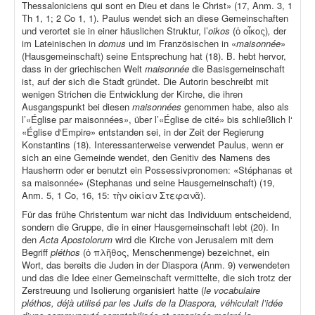
Thessaloniciens qui sont en Dieu et dans le Christ» (17, Anm. 3, 1
Th 1, 1; 2 Co 1, 1). Paulus wendet sich an diese Gemeinschaften
und verortet sie in einer häuslichen Struktur, l’
oikos
(ὁ οἶκος)
,
der
im Lateinischen in
domus
und im Französischen in «
maisonnée
»
(Hausgemeinschaft) seine Entsprechung hat (18). B. hebt hervor,
dass in der griechischen Welt
maisonnée
die Basisgemeinschaft
ist, auf der sich die Stadt gründet. Die Autorin beschreibt mit
wenigen Strichen die Entwicklung der Kirche, die ihren
Ausgangspunkt bei diesen
maisonnées
genommen habe, also als
l’«Église par maisonnées», über l’«Église de cité» bis schließlich l‘
«Église d‘Empire» entstanden sei, in der Zeit der Regierung
Konstantins (18). Interessanterweise verwendet Paulus, wenn er
sich an eine Gemeinde wendet, den Genitiv des Namens des
Hausherrn oder er benutzt ein Possessivpronomen: «Stéphanas et
sa maisonnée» (Stephanas und seine Hausgemeinschaft) (19,
Anm. 5, 1 Co, 16, 15: τὴν οἰκίαν Στεφανᾶ).
Für das frühe Christentum war nicht das Individuum entscheidend,
sondern die Gruppe, die in einer Hausgemeinschaft lebt (20). In
den
Acta Apostolorum
wird die Kirche von Jerusalem mit dem
Begriff
pléthos
(ὁ πλῆθος, Menschenmenge) bezeichnet, ein
Wort, das bereits die Juden in der Diaspora (Anm. 9) verwendeten
und das die Idee einer Gemeinschaft vermittelte, die sich trotz der
Zerstreuung und Isolierung organisiert hatte (
le vocabulaire
pléthos, déjà utilisé par les Juifs de la Diaspora, véhiculait l’idée