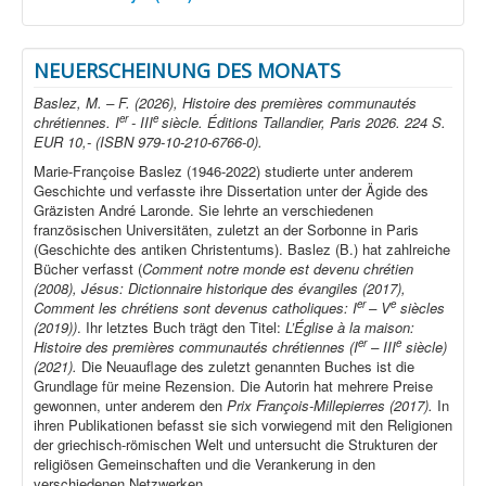
NEUERSCHEINUNG DES MONATS
Baslez, M. – F. (2026), Histoire des premières communautés
er
e
chrétiennes. I
- III
siècle. Éditions Tallandier, Paris 2026. 224 S.
EUR 10,- (ISBN 979-10-210-6766-0).
Marie-Françoise Baslez (1946-2022) studierte unter anderem
Geschichte und verfasste ihre Dissertation unter der Ägide des
Gräzisten André Laronde. Sie lehrte an verschiedenen
französischen Universitäten, zuletzt an der Sorbonne in Paris
(Geschichte des antiken Christentums). Baslez (B.) hat zahlreiche
Bücher verfasst (
Comment notre monde est devenu chrétien
(2008), Jésus: Dictionnaire historique des évangiles (2017),
er
e
Comment les chrétiens sont devenus catholiques: I
– V
siècles
(2019))
. Ihr letztes Buch trägt den Titel:
L’Église à la maison:
er
e
Histoire des premières communautés chrétiennes (I
– III
siècle)
(2021).
Die Neuauflage des zuletzt genannten Buches ist die
Grundlage für meine Rezension. Die Autorin hat mehrere Preise
gewonnen, unter anderem den
Prix François-Millepierres (2017).
In
ihren Publikationen befasst sie sich vorwiegend mit den Religionen
der griechisch-römischen Welt und untersucht die Strukturen der
religiösen Gemeinschaften und die Verankerung in den
verschiedenen Netzwerken.