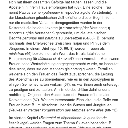
sich mit ihrem gesamten Gefolge hat taufen lassen und die
Aposteln in ihrem Haus empfangen hat (63). Eine solche Frau
nennt Paulus seine «
patronne
» (ἡ προστάτις/die Vorsteherin). In
der klassischen griechischen Zeit existierte dieser Begriff nicht,
nur die maskuline Variante; demgegenüber wurden in der
Kaiserzeit die beiden Lexeme (ὁ προστάτης/der Vorsteher; ἡ
προστάτις/die Vorsteherin) gebraucht, um die lateinischen
Begriffe
patronus
und
patrona
zu übersetzen (64/65). B. bemüht
nochmals den Briefwechsel zwischen Trajan und Plinius dem
Jüngeren; in einem Brief (ep
.
10, 96, 8) werden Frauen als
ministrae
(66) bezeichnet, ein Wort, das B. als lateinische
Entsprechung für
diákonoi
(διάκονοι/Diener) vermutet. Auch wenn
Frauen hohe Wertschätzung entgegengebracht wurde, so bedeutet
dies nicht, dass sie den Männern gleichrangig waren. Tertullian
weigerte sich den Frauen das Recht zuzusprechen, die Leitung
des Abendmahles zu übernehmen, wie es in den Apokryphen in
einigen Gemeinschaften vorkam (67); es war ihnen auch untersagt
zu predigen und zu taufen. Am Ende des dritten Jahrhunderts
rechtfertigt Origenes den Ausschluss der Frauen mit sozialen
Konventionen (67). Weitere interessante Einblicke in die Rolle von
Frauen bietet B. im Abschnitt über die Witwen und Jungfrauen
(
Veuves et vierges: l’organisation des femmes entre elles
(68-71)).
Im vierten Kapitel (
Fraternité et dépendance: la question de
l’esclavage
) werden Fragen zum Thema Sklaven behandelt. B.
erläutert unter anderem, wie jemand zum Sklaven wurde (etwa