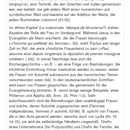
ἰσοψηφία), eine Technik, die den Griechen und Juden gemeinsam
war, war beliebt: sie gab jedem Wort einen numerischen und
symbolischen Wert und basierte auf der Addition der Werte, die
jedem Buchstaben zukommt (51/52).
Im dritten Kapitel (
La maisonnée, fabrique de féminisme
?) stehen
Aspekte der Rolle der Frau im Vordergrund. Während Jesus in den
Evangelien als Mann erscheint, der die Frauen bevorzugte
(«
l’homme qui préférait les femmes»
, 53), steht Paulus seit langer
Zeit im Ruf, der erste christliche Frauenfeind zu sein («
Paul
assume ainsi depuis longtemps la réputation de premier misogyne
chrétien»
( 54)). In seiner Nachfolge lese sich die
Kirchengeschichte – so B. – als eine Folge von Bestrebungen, die
kirchliche Einrichtung immer maskuliner werden zu lassen, wobei
die Frauen mit Autorität sukzessive aus den kanonischen Texten
verschwunden seien (54). In den neutestamentlichen Schriften
wird kaum von Paaren gesprochen, die gemeinsam für die
Evangelisierung eintreten. B. nennt einige wenige Beispiele, etwa
Philemon und Apphia (60, Anm. 23, Phm 1-2). Sehr
aufschlussreich sind die Bemerkungen über unabhängige Frauen
und solche, denen Autorität zugesprochen wird (
Femmes
indépendantes, femmes d‘ autorité
, 63-68). B. spricht von Frauen,
die in den
Acta
genannt werden, darunter auch von Lydia (Ac 16,
14-15); sie wird als selbständige Händlerin vorgestellt, Chefin
eines Unternehmens (für Purpurstoffe) und Chefin der Familie, die