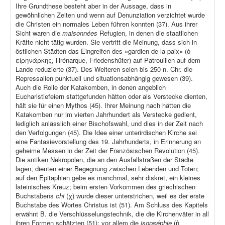
Ihre Grundthese besteht aber in der Aussage, dass in
gewöhnlichen Zeiten und wenn auf Denunziation verzichtet wurde
die Christen ein normales Leben führen konnten (37). Aus ihrer
Sicht waren die
maisonnées
Refugien, in denen die staatlichen
Kräfte nicht tätig wurden. Sie vertritt die Meinung, dass sich in
östlichen Städten das Eingreifen des «gardien de la paix» (ὁ
εἰρηνάρκης, l’irénarque, Friedenshüter) auf Patrouillen auf dem
Lande reduzierte (37). Des Weiteren seien bis 250 n. Chr. die
Repressalien punktuell und situationsabhängig gewesen (39).
Auch die Rolle der Katakomben, in denen angeblich
Eucharistiefeiern stattgefunden hätten oder als Verstecke dienten,
hält sie für einen Mythos (45). Ihrer Meinung nach hätten die
Katakomben nur im vierten Jahrhundert als Verstecke gedient,
lediglich anlässlich einer Bischofswahl, und dies in der Zeit nach
den Verfolgungen (45). Die Idee einer unterirdischen Kirche sei
eine Fantasievorstellung des 19. Jahrhunderts, in Erinnerung an
geheime Messen in der Zeit der Französischen Revolution (45).
Die antiken Nekropolen, die an den Ausfallstraßen der Städte
lagen, dienten einer Begegnung zwischen Lebenden und Toten;
auf den Epitaphien gebe es manchmal, sehr diskret, ein kleines
lateinisches Kreuz; beim ersten Vorkommen des griechischen
Buchstabens
chi
(χ) wurde dieser unterstrichen, weil es der erste
Buchstabe des Wortes Christus ist (51). Am Schluss des Kapitels
erwähnt B. die Verschlüsselungstechnik, die die Kirchenväter in all
ihren Formen schätzten (51); vor allem die
isopséphie
(ἡ