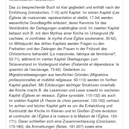
Das zu besprechende Buch ist klar gegliedert und enthält nach der
Einführung (
Introduction,
7-15
)
acht Kapitel. Im ersten Kapitel (
Les
Églises de maisonnée: représentation et réalité,
17-34) werden
wesentliche Grundbegriffe erläutert, deren Kenntnis für das
Verständnis der Darlegungen unabdingbar sind. Im zweiten Kapitel
befasst sich B. mit dem Mythos einer Kirche im Untergrund (
Ni
cachées, ni confinées: le mythe d’une Église souterraine
, 35-52).
Im Mittelpunkt des dritten Kapitels werden Fragen zu den
Freiheiten und den Zwängen der Frauen in der Frühzeit des
Christentums behandelt (
La maisonnée, fabrique de féminisme
?,
53-71), während im vierten Kapitel Überlegungen zum
Sklavenstand im Vordergrund stehen (
Fraternité et dépendance: la
question de l’esclavage
, 73-92). Gedanken zu
Migrationsbewegungen aus beruflichen Gründen (
Migrations
professionnelles et mobilité religieuse,
93-113) werden im fünften
Kapitel geäußert. Mit Erklärungen wichtiger Strukturen innerhalb
der Kirche macht B. die Leserinnen und Leser sowohl im sechsten
Kapitel (
Églises en réseaux, Église synodale
, 115-132) als auch
im siebten Kapitel (
À l’heure du choix personnel
, 133-152) vertraut.
Im achten und letzten Kapitel geht es um die Entwicklung und
Kontinuität der Kirche im Kleinen und im Großen (
Entre évolution
et continuité: de l’Église à la maison à la Maison de l’Église
, 153-
171). Daran schließen sich eine Zusammenfassung (
Conclusion
,
173-180), die Anmerkungen (
Notes
, 181-207) sowie eine