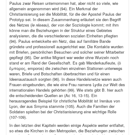
Paulus zwar Reisen unternommen hat, aber nicht so viele, wie
allgemein angenommen wird (94). Ein Merkmal der
Christianisierung sei die Mobilität, für die der Apostel Paulus der
Prototyp sei. In diesem Zusammenhang erläutert sie den Begriff
des Netzes (
le réseau
), der von der Soziologie kommt; mit ihm
könne man die Beziehungen in der Struktur eines Gebietes
analysieren, die die verschiedenen sozialen Einheiten pflegten
(94). Paulus entwickelte ein Netz, das auf familiäre Bande
gründete und professionell ausgerichtet war. Die Kontakte wurden
mit Briefen, persönlichen Besuchen und solcher seiner Mitarbeiter
gepflegt (95). Der antike Migrant war weder ohne Wurzeln noch
stand er am Rand der Gesellschaft. Es gab Wanderkaufleute, (ὁ
ἔμπορος, emporos) die zwischen einzelnen Stationen unterwegs
waren, Briefe und Botschaften überbrachten und für einen
Ideenaustausch sorgten (96). In diese Handelsnetze waren auch
Frauen eingebunden, die wie eine Frau namens Lydia zur Welt des
internationalen Handels gehörten (99). Wie stets gibt B. hier auch
die entscheidenden Quellen an (Ac 16, 13-15). Ein
herausragendes Beispiel für christliche Mobilität ist Irenäus von
Lyon, der aus Smyrna stammte (105). Auch die Familien der
Soldaten spielten bei der Christianisierung eine wichtige Rolle
(107-109).
In den letzten drei Kapiteln werden einige Aspekte weiter entfaltet,
so etwa die Kirchen in den Metropolen, die Beziehungen zwischen