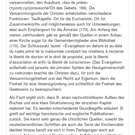
versammelten, den Ausdruck «lieu de prière»
(προσευχή/
proseuchè/
Ort des Gebets, 169). Die
Versammlungsorte der Christen entwickelten verschiedene
Funktionen: Taufkapelle, Ort für die Eucharistie, Ort für
Zusammenkünfte und möglicherweise auch für Unterweisungen,
aber auch Empfangsort für die Ärmsten (170). Am Anfang des
vierten Jahrhunderts gab es gemäß den Quellen in einem Anbau
einer Kirche sogar für die Gemeindemitglieder eine Bibliothek
(170). Der Schlusssatz lautet: «Évangéliser en dehors et au-delà
du cadre privé de la maisonnée conduisit les chrétiens à réclamer
la liberté de réunion et le droit de propriété, puis la liberté
d’association et enfin la liberté de conscience» (Das Evangelium
außerhalb und jenseits der privaten Sphäre der Hausgemeinschaft
zu verkünden brachte die Christen dazu, für sich die
Versammlungsfreiheit und das Recht auf Eigentum, dann die
Freiheit für eine Vereinsgründung und schließlich die Freiheit des
Gewissens zu beanspruchen).
Als Fazit ergibt sich, dass B. einen nachvollziehbaren Aufbau des
Buches und eine klare Strukturierung der einzelnen Kapitel
realisiert hat. Es werden entscheidende Grundbegriffe erläutert. B.
greift auf wichtige französische und englische Publikationen
zurück. Sie kennt sehr genau die christlichen Quellen, sowohl die
neutestamentlichen Schriften als auch die Texte der Kirchenväter;
darüber hinaus beruft sie sich in ihren Darlegungen auch auf