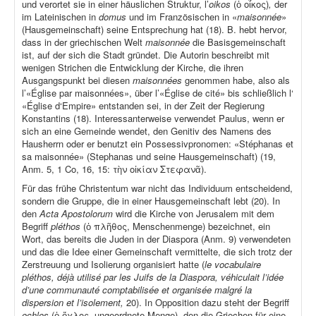
und verortet sie in einer häuslichen Struktur, l’
oikos
(ὁ οἶκος)
,
der
im Lateinischen in
domus
und im Französischen in «
maisonnée
»
(Hausgemeinschaft) seine Entsprechung hat (18). B. hebt hervor,
dass in der griechischen Welt
maisonnée
die Basisgemeinschaft
ist, auf der sich die Stadt gründet. Die Autorin beschreibt mit
wenigen Strichen die Entwicklung der Kirche, die ihren
Ausgangspunkt bei diesen
maisonnées
genommen habe, also als
l’«Église par maisonnées», über l’«Église de cité» bis schließlich l‘
«Église d‘Empire» entstanden sei, in der Zeit der Regierung
Konstantins (18). Interessanterweise verwendet Paulus, wenn er
sich an eine Gemeinde wendet, den Genitiv des Namens des
Hausherrn oder er benutzt ein Possessivpronomen: «Stéphanas et
sa maisonnée» (Stephanas und seine Hausgemeinschaft) (19,
Anm. 5, 1 Co, 16, 15: τὴν οἰκίαν Στεφανᾶ).
Für das frühe Christentum war nicht das Individuum entscheidend,
sondern die Gruppe, die in einer Hausgemeinschaft lebt (20). In
den
Acta Apostolorum
wird die Kirche von Jerusalem mit dem
Begriff
pléthos
(ὁ πλῆθος, Menschenmenge) bezeichnet, ein
Wort, das bereits die Juden in der Diaspora (Anm. 9) verwendeten
und das die Idee einer Gemeinschaft vermittelte, die sich trotz der
Zerstreuung und Isolierung organisiert hatte (
le vocabulaire
pléthos, déjà utilisé par les Juifs de la Diaspora, véhiculait l’idée
d’une communauté comptabilisée et organisée malgré la
dispersion et l’isolement,
20). In Opposition dazu steht der Begriff
ochlos
(ὁ ὄχλος, ungeordnete Menge), den die Griechen für eine