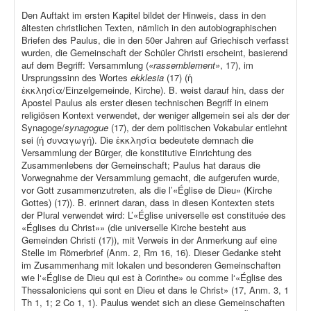
Den Auftakt im ersten Kapitel bildet der Hinweis, dass in den
ältesten christlichen Texten, nämlich in den autobiographischen
Briefen des Paulus, die in den 50er Jahren auf Griechisch verfasst
wurden, die Gemeinschaft der Schüler Christi erscheint, basierend
auf dem Begriff: Versammlung (
«rassemblement»
, 17), im
Ursprungssinn des Wortes
ekklesia
(17) (ἡ
ἐκκλησία/Einzelgemeinde, Kirche). B. weist darauf hin, dass der
Apostel Paulus als erster diesen technischen Begriff in einem
religiösen Kontext verwendet, der weniger allgemein sei als der der
Synagoge/
synagogue
(17), der dem politischen Vokabular entlehnt
sei (ἡ συναγωγή). Die ἐκκλησία bedeutete demnach die
Versammlung der Bürger, die konstitutive Einrichtung des
Zusammenlebens der Gemeinschaft; Paulus hat daraus die
Vorwegnahme der Versammlung gemacht, die aufgerufen wurde,
vor Gott zusammenzutreten, als die l’«Église de Dieu» (Kirche
Gottes) (17)). B. erinnert daran, dass in diesen Kontexten stets
der Plural verwendet wird: L’«Église universelle est constituée des
«Églises du Christ»» (die universelle Kirche besteht aus
Gemeinden Christi (17)), mit Verweis in der Anmerkung auf eine
Stelle im Römerbrief (Anm. 2, Rm 16, 16). Dieser Gedanke steht
im Zusammenhang mit lokalen und besonderen Gemeinschaften
wie l‘«Église de Dieu qui est à Corinthe» ou comme l‘«Église des
Thessaloniciens qui sont en Dieu et dans le Christ» (17, Anm. 3, 1
Th 1, 1; 2 Co 1, 1). Paulus wendet sich an diese Gemeinschaften