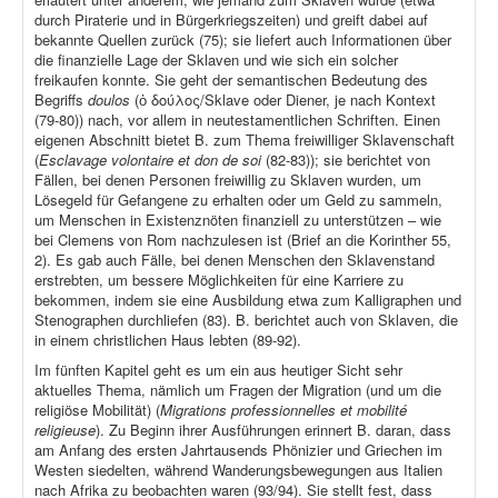
durch Piraterie und in Bürgerkriegszeiten) und greift dabei auf
bekannte Quellen zurück (75); sie liefert auch Informationen über
die finanzielle Lage der Sklaven und wie sich ein solcher
freikaufen konnte. Sie geht der semantischen Bedeutung des
Begriffs
doulos
(ὁ δούλος/Sklave oder Diener, je nach Kontext
(79-80)) nach, vor allem in neutestamentlichen Schriften. Einen
eigenen Abschnitt bietet B. zum Thema freiwilliger Sklavenschaft
(
Esclavage volontaire et don de soi
(82-83)); sie berichtet von
Fällen, bei denen Personen freiwillig zu Sklaven wurden, um
Lösegeld für Gefangene zu erhalten oder um Geld zu sammeln,
um Menschen in Existenznöten finanziell zu unterstützen – wie
bei Clemens von Rom nachzulesen ist (Brief an die Korinther 55,
2). Es gab auch Fälle, bei denen Menschen den Sklavenstand
erstrebten, um bessere Möglichkeiten für eine Karriere zu
bekommen, indem sie eine Ausbildung etwa zum Kalligraphen und
Stenographen durchliefen (83). B. berichtet auch von Sklaven, die
in einem christlichen Haus lebten (89-92).
Im fünften Kapitel geht es um ein aus heutiger Sicht sehr
aktuelles Thema, nämlich um Fragen der Migration (und um die
religiöse Mobilität) (
Migrations professionnelles et mobilité
religieuse
). Zu Beginn ihrer Ausführungen erinnert B. daran, dass
am Anfang des ersten Jahrtausends Phönizier und Griechen im
Westen siedelten, während Wanderungsbewegungen aus Italien
nach Afrika zu beobachten waren (93/94). Sie stellt fest, dass