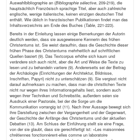
Auswahlbibliographie an (
Bibliographie sélective
, 209-219), die
hauptsächlich Französisch sprachige Titel, aber auch zahlreiche
englische, wenige italienische, keinen einzigen deutschen Titel
enthält. Wie üblich in französischen Publikationen findet man das
Inhaltsverzeichnis am Ende des Buches (
Table
, 221-223).
Bereits in der Einleitung lassen einige Bemerkungen der Autorin
deutlich werden, dass sie ausgewiesene Kennerin des frühen
Christentums ist. Sie weist daraufhin, dass die Geschichte dieser
frühen Phase des Christentums mehrheitlich auf schriftlichen
Quellen basiert (9). Das Textcorpus erhöhe sich kaum und
verändere sich auch nicht, aber die Art und Weise die Texte zu
lesen und zu behandeln variiere (9). Andererseits sei der Beitrag
der Archäologie (Einrichtungen der Architektur, Bildnisse,
Inschriften, Papyri) nicht zu unterschätzen (9). Sie vergisst nicht
darauf aufmerksam zu machen, dass man die christlichen Texte
nicht nur wegen ihres Informationsgehalts liest, sondern auch
wegen ihrer Techniken und Schreibstile, außerdem seien sie
Ausdruck einer Pastorale, bei der die Sorge um die
Kommunikation vorrangig ist (11). Nach ihrer Aussage bewegt sich
ihre Darstellung zwischen der Vergangenheit und der Gegenwart,
der Geschichte der Anfänge des Christentums und der aktuellen
Debatten (13). Am Schluss der Einführung stellt sie eine Frage,
von der sie glaubt, dass sie gerechtfertigt ist: «Les maisonnées
chrétiennes fonctionnèrent-elles comme un laboratoire