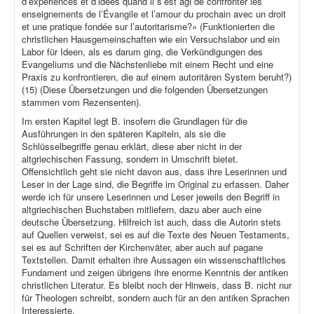
d’expériences et d’idées quand il s’est agi de confronter les
enseignements de l’Évangile et l’amour du prochain avec un droit
et une pratique fondée sur l’autoritarisme?» (Funktionierten die
christlichen Hausgemeinschaften wie ein Versuchslabor und ein
Labor für Ideen, als es darum ging, die Verkündigungen des
Evangeliums und die Nächstenliebe mit einem Recht und eine
Praxis zu konfrontieren, die auf einem autoritären System beruht?)
(15) (Diese Übersetzungen und die folgenden Übersetzungen
stammen vom Rezensenten).
Im ersten Kapitel legt B. insofern die Grundlagen für die
Ausführungen in den späteren Kapiteln, als sie die
Schlüsselbegriffe genau erklärt, diese aber nicht in der
altgriechischen Fassung, sondern in Umschrift bietet.
Offensichtlich geht sie nicht davon aus, dass ihre Leserinnen und
Leser in der Lage sind, die Begriffe im Original zu erfassen. Daher
werde ich für unsere Leserinnen und Leser jeweils den Begriff in
altgriechischen Buchstaben mitliefern, dazu aber auch eine
deutsche Übersetzung. Hilfreich ist auch, dass die Autorin stets
auf Quellen verweist, sei es auf die Texte des Neuen Testaments,
sei es auf Schriften der Kirchenväter, aber auch auf pagane
Textstellen. Damit erhalten ihre Aussagen ein wissenschaftliches
Fundament und zeigen übrigens ihre enorme Kenntnis der antiken
christlichen Literatur. Es bleibt noch der Hinweis, dass B. nicht nur
für Theologen schreibt, sondern auch für an den antiken Sprachen
Interessierte.