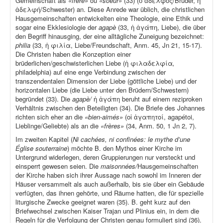
Gemeinschaft als
«frère»
ou
«soeur»
(33) (ὁ ἀδελφός/Bruder, ἡ
ἀδελφή/Schwester) an. Diese Anrede war üblich, die christlichen
Hausgemeinschaften entwickelten eine Theologie, eine Ethik und
sogar eine Ekklesiologie der
agapè
(33, ἡ ἀγάπη, Liebe), die über
den Begriff hinausging, der eine alltägliche Zuneigung bezeichnet:
philia
(33, ἡ φιλία, Liebe/Freundschaft, Anm. 45, Jn 21, 15-17).
Die Christen haben die Konzeption einer
brüderlichen/geschwisterlichen Liebe (ἡ φιλαδελφία
,
philadelphia) auf eine enge Verbindung zwischen der
transzendentalen Dimension der Liebe (göttliche Liebe) und der
horizontalen Liebe (die Liebe unter den Brüdern/Schwestern)
begründet (33). Die
agapè/
ἡ ἀγάπη beruht auf einem reziproken
Verhältnis zwischen den Beteiligten (34). Die Briefe des Johannes
richten sich eher an die
«bien-aimés»
(οἱ ἀγαπητοί, agapétoi,
Lieblinge/Geliebte) als an die
«frères»
(34, Anm. 50, 1 Jn 2, 7).
Im zweiten Kapitel (
Ni cachées, ni confinées: le mythe d’une
Église souterraine
) möchte B. den Mythos einer Kirche im
Untergrund widerlegen, deren Gruppierungen nur versteckt und
einsperrt gewesen seien. Die
maisonnées/
Hausgemeinschaften
der Kirche haben sich ihrer Aussage nach sowohl im Inneren der
Häuser versammelt als auch außerhalb, bis sie über ein Gebäude
verfügten, das ihnen gehörte, und Räume hatten, die für spezielle
liturgische Zwecke geeignet waren (35). B. geht kurz auf den
Briefwechsel zwischen Kaiser Trajan und Plinius ein, in dem die
Regeln für die Verfolgung der Christen genau formuliert sind (36).