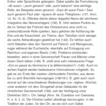
Kultur- oder Sprachkreis gelangten. Dabei spielte die Formulierung
«dit aussi» /„auch genannt“ oder „auch bekannt“ eine wichtige
Rolle; als Beispiele seien genannt: «Saul dit aussi Paul»/ Saul
auch genannt Paul oder «Ignace dit aussi Théophore» (137, Anm.
12, Ac 13, 9). Offenbar diente dieser doppelte Name der leichteren
Integration des Namensträgers (139). B. führt weitere Punkte an,
die im Verlauf der Frühzeit des Christentums eine nicht zu
unterschätzende Rolle spielten; dazu gehören die Auflösung der
Ehe und die Keuschheit, ein Thema, dem Tertullian nicht weniger
als sechs Abhandlungen gewidmet hat (142). Es fehlten auch
nicht Debatten über den Verzicht auf Fleisch- und Weingenuss,
sogar während der Eucharistie, ebenfalls auf Entsagung von
Reichtum und eigenem Besitz (146). Probleme entstanden
bisweilen, wenn in einer Gemeinschaft Frauen und Männer unter
einem Dach lebten (148). B. stellt eine sehr interessante Frage:
«Est-on passé du féminisme à la déféminisation?» (149). Auch im
achten Kapitel werden bedeutsame Informationen mitgeteilt. So
gab es am Ende des zweiten Jahrhunderts Familien, aus denen
bis zu acht Bischöfe hervorgingen (158/161). B. geht auch noch
einmal auf die verschiedenen Bedeutungen von «église» (Kirche),
unter anderem mit dem Sinngehalt eines Gebäudes für die
christlichen Gemeinschaft (169), seit der Verfolgung unter
Diokletian 303 n. Chr. belegt (Anm. 64, Eusebios von Caesarea,
H. e. 8, 2 ,4). Die Christen selbst allerdings bevorzugten, in der
Tradition der Juden, für den Ort, wo sie sich zum Gebet