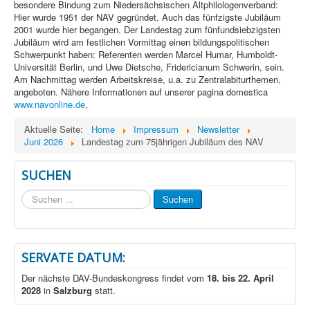
besondere Bindung zum Niedersächsischen Altphilologenverband:
Hier wurde 1951 der NAV gegründet. Auch das fünfzigste Jubiläum
2001 wurde hier begangen. Der Landestag zum fünfundsiebzigsten
Jubiläum wird am festlichen Vormittag einen bildungspolitischen
Schwerpunkt haben: Referenten werden Marcel Humar, Humboldt-
Universität Berlin, und Uwe Dietsche, Fridericianum Schwerin, sein.
Am Nachmittag werden Arbeitskreise, u.a. zu Zentralabiturthemen,
angeboten. Nähere Informationen auf unserer pagina domestica
www.navonline.de
.
Aktuelle Seite:
Home
Impressum
Newsletter
Juni 2026
Landestag zum 75jährigen Jubiläum des NAV
SUCHEN
Suchen
Suchen
...
SERVATE DATUM:
Der nächste DAV-Bundeskongress findet vom
18. bis 22. April
2028
in
Salzburg
statt.