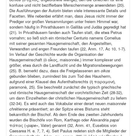
konfuse und nicht bezifferbare Menschenmenge anwendeten (20).
Die Ausführungen der Autorin bieten viele interessante Details und
Facetten. Wie nebenbei erfährt man, dass Jesus nicht immer der
Prediger vor großen Versammlungen unter freiem Himmel war,
sondern häufig in Privathäusern in Galiläa und Judäa gepredigt hat
(21). In Privathäusern fanden auch Taufen statt, die etwa Petrus
vornahm; so ließ sich ein römischer Centurio namens Cornelius
mit seiner gesamten Hausgemeinschaft, den Angestellten,
Verwandten und engen Freunden taufen (22, Anm. 17, Ac 10, 1-7).
Im Verlauf der Geschichte wurde die Organisation der
Hausgemeinschaft (ὁ οἶκος, maisonnée,) immer komplexer und
größer, etwa durch die Landflucht und die Migrationsbewegungen
(25). B. bemerkt dazu, dass die Freigelassenen am
oikos
gebunden blieben, zumindest bis zum Tod des Hausherrn,
aufgrund einer Klausel des Aufenthaltsrechts (ἡ παραμονή,
paramonè
,
25). Sie beschreibt zunächst die typisch griechische
und römische Hausgemeinschaft der vorchristlichen Zeit (28-32),
um dann Einzelheiten der christlichen Hausgemeinschaft zu liefern
(32-34). Es wird auch das Vokabular einer derart neuen
maisonnée
chrétienne
präsentiert; an der Spitze eines Bistums steht
bekanntlich der Bischof. Ab dem Ende des zweiten Jahrhunderts
wurden die Bischöfe von Rom, Karthago oder Alexandria
papa
/
πάπας (
«pape»
, Vater) genannt (32, Anm. 41, Eusebios von
Caesarea H
.
e
.
7, 7, 4). Seit Paulus redeten sich die Mitglieder der