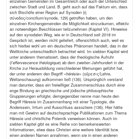
einzelnen Gemeinden im Gesamtreich oder auch der Unterschied
zwischen Stadt und Land. B. geht auch auf das Faktum ein, dass
sich Bischöfe einer Region auf Synoden (ἡ
σύνοδος/concilium/synode, 129) getroffen haben, um den
einzelnen Kirchengemeinden die Möglichkeit einzuräumen, effektiv
an notwendigen Beschlüssen teilzunehmen (Kapitel VI). Hinweise
auf den synodalen Weg, wie er in Deutschland seit 2018 im
Gespräch ist, werden nicht geliefert, offensichtlich auch, weil es
sich hierbei wohl um ein deutsches Phänomen handelt, das in der
Weltkirche unterschiedlich betrachtet wird. Im siebten Kapitel wird
unter anderem thematisiert, dass der theologische Aufruhr
(
l’effervescence théologique
) ab dem zweiten Jahrhundert in der
Kirche zur Herausbildung verschiedener Meinungen geführt hat,
der unter anderem den Begriff «
hérésie
» (αἵρεσις/Lehre,
Weltanschauung) aufkommen ließ (136). Ursprünglich verstand
man darunter, dass ein freiwilliger Zusammenschluss durch eine
enge Bindung an griechische und jüdische philosophische
Gruppierungen erfolgte; demgegenüber nenne man heute den
Begriff Häresie im Zusammenhang mit einer Typologie, die
Anderssein, Irrtum und Ausschluss assoziiere (136). Hier hätte
man mit Gewinn auf deutschsprachige Publikationen zum Thema
Häresie und christliche Polemik verweisen können. Auch im
siebten Kapitel gibt es eine Reihe von bemerkenswerten
Informationen, etwa dass Christen eine weitere Identität bzw.
einen anderen Namen annahmen, wenn sie in einen anderen