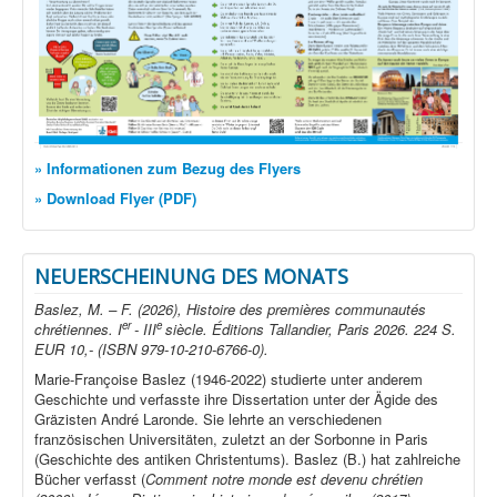
» Informationen zum Bezug des Flyers
» Download Flyer (PDF)
NEUERSCHEINUNG DES MONATS
Baslez, M. – F. (2026), Histoire des premières communautés
er
e
chrétiennes. I
- III
siècle. Éditions Tallandier, Paris 2026. 224 S.
EUR 10,- (ISBN 979-10-210-6766-0).
Marie-Françoise Baslez (1946-2022) studierte unter anderem
Geschichte und verfasste ihre Dissertation unter der Ägide des
Gräzisten André Laronde. Sie lehrte an verschiedenen
französischen Universitäten, zuletzt an der Sorbonne in Paris
(Geschichte des antiken Christentums). Baslez (B.) hat zahlreiche
Bücher verfasst (
Comment notre monde est devenu chrétien