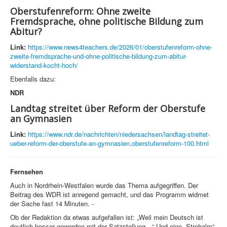
Oberstufenreform: Ohne zweite
Fremdsprache, ohne politische Bildung zum
Abitur?
Link:
https://www.news4teachers.de/2026/01/oberstufenreform-ohne-
zweite-fremdsprache-und-ohne-politische-bildung-zum-abitur-
widerstand-kocht-hoch/
Ebenfalls dazu:
NDR
Landtag streitet über Reform der Oberstufe
an Gymnasien
Link:
https://www.ndr.de/nachrichten/niedersachsen/landtag-streitet-
ueber-reform-der-oberstufe-an-gymnasien,oberstufenreform-100.html
Fernsehen
Auch in Nordrhein-Westfalen wurde das Thema aufgegriffen. Der
Beitrag des WDR ist anregend gemacht, und das Programm widmet
der Sache fast 14 Minuten. -
Ob der Redaktion da etwas aufgefallen ist: „Weil mein Deutsch ist
deutlich besser geworden mit der Satzstellung…“ Und eine „Strohalm“