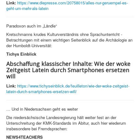
Link:
https://www.diepresse.com/20758015/alles-nur-geruempel-es-
geht-um-mehr-als-latein
Paradoxon auch im „Ländle“
Kretschmanns krudes Kulturverständnis ohne Sprachunterricht -
Betrachtungen mit einem wichtigen Seitenblick auf die Archäologie an
der Humboldt-Universität:
Tichys Einblick
Abschaffung klassischer Inhalte: Wie der woke
Zeitgeist Latein durch Smartphones ersetzen
will
Link:
https://www.tichyseinblick.de/feuilleton/wie-der-woke-zeitgeist-
latein-durch-smartphones-ersetzen-will/
… Und in Niedersachsen geht es weiter
Die niedersächsische Landesregierung hält weiter fest an der
Unterschreitung der KMK-Standards im Abitur, auch hier wiederum
insbesondere bei Fremdsprachen:
NEWS4TEACHERS