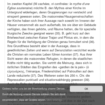
Im zweiten Kapitel (
Ni cachées, ni confinées: le mythe d’une
Église souterraine
) möchte B. den Mythos einer Kirche im
Untergrund widerlegen, deren Gruppierungen nur versteckt und
einsperrt gewesen seien. Die
maisonnées/
Hausgemeinschaften
der Kirche haben sich ihrer Aussage nach sowohl im Inneren der
Häuser versammelt als auch außerhalb, bis sie über ein Gebäude
verfügten, das ihnen gehörte, und Räume hatten, die für spezielle
liturgische Zwecke geeignet waren (35). B. geht kurz auf den
Briefwechsel zwischen Kaiser Trajan und Plinius ein, in dem die
Regeln für die Verfolgung der Christen genau formuliert sind (36).
Ihre Grundthese besteht aber in der Aussage, dass in
gewöhnlichen Zeiten und wenn auf Denunziation verzichtet wurde
die Christen ein normales Leben führen konnten (37). Aus ihrer
Sicht waren die
maisonnées
Refugien, in denen die staatlichen
Kräfte nicht tätig wurden. Sie vertritt die Meinung, dass sich in
östlichen Städten das Eingreifen des «gardien de la paix» (ὁ
εἰρηνάρκης, l’irénarque, Friedenshüter) auf Patrouillen auf dem
Lande reduzierte (37). Des Weiteren seien bis 250 n. Chr. die
Repressalien punktuell und situationsabhängig gewesen (39).
Auch die Rolle der Katakomben, in denen angeblich
Eucharistiefeiern stattgefunden hätten oder als Verstecke dienten,
Cookies helfen uns bei der Bereitstellung unserer Dienste.
OK
hält sie für einen Mythos (45). Ihrer Meinung nach hätten die
Durch die Nutzung unserer Dienste erklären Sie sich damit
Katakomben nur im vierten Jahrhundert als Verstecke gedient,
einverstanden, dass wir Cookies setzen.
Mehr erfahren...
lediglich anlässlich einer Bischofswahl, und dies in der Zeit nach
den Verfolgungen (45). Die Idee einer unterirdischen Kirche sei