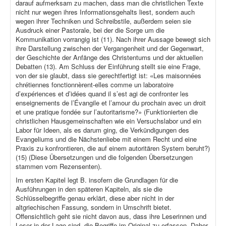
darauf aufmerksam zu machen, dass man die christlichen Texte
nicht nur wegen ihres Informationsgehalts liest, sondern auch
wegen ihrer Techniken und Schreibstile, außerdem seien sie
Ausdruck einer Pastorale, bei der die Sorge um die
Kommunikation vorrangig ist (11). Nach ihrer Aussage bewegt sich
ihre Darstellung zwischen der Vergangenheit und der Gegenwart,
der Geschichte der Anfänge des Christentums und der aktuellen
Debatten (13). Am Schluss der Einführung stellt sie eine Frage,
von der sie glaubt, dass sie gerechtfertigt ist: «Les maisonnées
chrétiennes fonctionnèrent-elles comme un laboratoire
d’expériences et d’idées quand il s’est agi de confronter les
enseignements de l’Évangile et l’amour du prochain avec un droit
et une pratique fondée sur l’autoritarisme?» (Funktionierten die
christlichen Hausgemeinschaften wie ein Versuchslabor und ein
Labor für Ideen, als es darum ging, die Verkündigungen des
Evangeliums und die Nächstenliebe mit einem Recht und eine
Praxis zu konfrontieren, die auf einem autoritären System beruht?)
(15) (Diese Übersetzungen und die folgenden Übersetzungen
stammen vom Rezensenten).
Im ersten Kapitel legt B. insofern die Grundlagen für die
Ausführungen in den späteren Kapiteln, als sie die
Schlüsselbegriffe genau erklärt, diese aber nicht in der
altgriechischen Fassung, sondern in Umschrift bietet.
Offensichtlich geht sie nicht davon aus, dass ihre Leserinnen und
Leser in der Lage sind, die Begriffe im Original zu erfassen. Daher