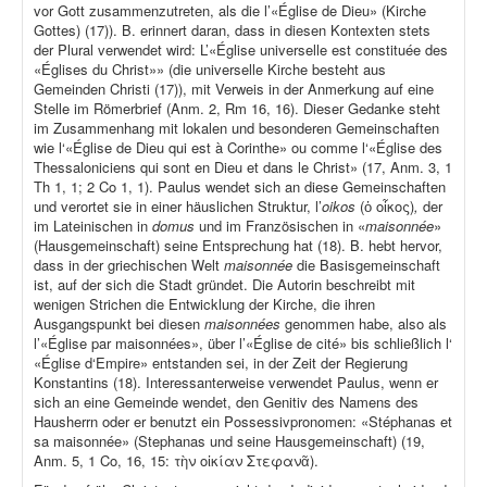
vor Gott zusammenzutreten, als die l’«Église de Dieu» (Kirche
Gottes) (17)). B. erinnert daran, dass in diesen Kontexten stets
der Plural verwendet wird: L’«Église universelle est constituée des
«Églises du Christ»» (die universelle Kirche besteht aus
Gemeinden Christi (17)), mit Verweis in der Anmerkung auf eine
Stelle im Römerbrief (Anm. 2, Rm 16, 16). Dieser Gedanke steht
im Zusammenhang mit lokalen und besonderen Gemeinschaften
wie l‘«Église de Dieu qui est à Corinthe» ou comme l‘«Église des
Thessaloniciens qui sont en Dieu et dans le Christ» (17, Anm. 3, 1
Th 1, 1; 2 Co 1, 1). Paulus wendet sich an diese Gemeinschaften
und verortet sie in einer häuslichen Struktur, l’
oikos
(ὁ οἶκος)
,
der
im Lateinischen in
domus
und im Französischen in «
maisonnée
»
(Hausgemeinschaft) seine Entsprechung hat (18). B. hebt hervor,
dass in der griechischen Welt
maisonnée
die Basisgemeinschaft
ist, auf der sich die Stadt gründet. Die Autorin beschreibt mit
wenigen Strichen die Entwicklung der Kirche, die ihren
Ausgangspunkt bei diesen
maisonnées
genommen habe, also als
l’«Église par maisonnées», über l’«Église de cité» bis schließlich l‘
«Église d‘Empire» entstanden sei, in der Zeit der Regierung
Konstantins (18). Interessanterweise verwendet Paulus, wenn er
sich an eine Gemeinde wendet, den Genitiv des Namens des
Hausherrn oder er benutzt ein Possessivpronomen: «Stéphanas et
sa maisonnée» (Stephanas und seine Hausgemeinschaft) (19,
Anm. 5, 1 Co, 16, 15: τὴν οἰκίαν Στεφανᾶ).