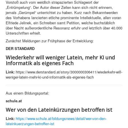
Vorstoß auch vom weidlich strapazierten Schlagwort der
„Entrümpelung“. Der Autor dieser Zeilen kann sich nicht erinnern,
jemals „Gerümpel“ unterrichtet zu haben. Kurz nach Bekanntwerden
des Vorhabens lancierten etliche prominente Intellektuelle, allen voran
Elfriede Jelinek, ein Schreiben samt Petition, welche buchstäblich
über Nacht außerordentliche Resonanz erfuhr und letztlich über 40.000
Unterschriften erhielt.
Zunächst Meldungen zur Frühphase der Entwicklung:
DER STANDARD
Wiederkehr will weniger Latein, mehr KI und
Informatik als eigenes Fach
Link:
https://www.derstandard.at/story/3000000306411/wiederkehr-will-
weniger-latein-mehr-ki-und-informatik-als-eigenes-fach
Aus einem Bildungsportal:
schule.at
Wer von den Lateinkürzungen betroffen ist
Link:
https://www.schule.at/bildungsnews/detail/wer-von-den-
lateinkuerzungen-betroffen-ist