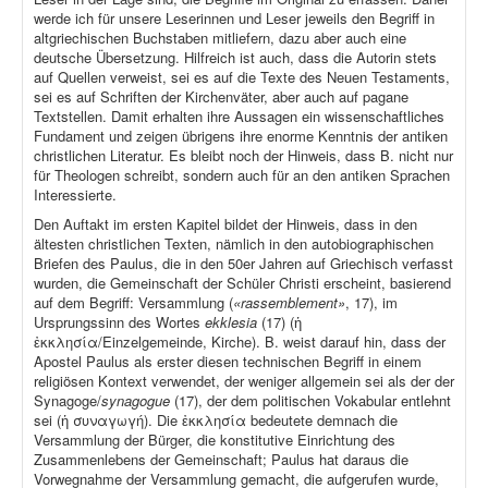
werde ich für unsere Leserinnen und Leser jeweils den Begriff in
altgriechischen Buchstaben mitliefern, dazu aber auch eine
deutsche Übersetzung. Hilfreich ist auch, dass die Autorin stets
auf Quellen verweist, sei es auf die Texte des Neuen Testaments,
sei es auf Schriften der Kirchenväter, aber auch auf pagane
Textstellen. Damit erhalten ihre Aussagen ein wissenschaftliches
Fundament und zeigen übrigens ihre enorme Kenntnis der antiken
christlichen Literatur. Es bleibt noch der Hinweis, dass B. nicht nur
für Theologen schreibt, sondern auch für an den antiken Sprachen
Interessierte.
Den Auftakt im ersten Kapitel bildet der Hinweis, dass in den
ältesten christlichen Texten, nämlich in den autobiographischen
Briefen des Paulus, die in den 50er Jahren auf Griechisch verfasst
wurden, die Gemeinschaft der Schüler Christi erscheint, basierend
auf dem Begriff: Versammlung (
«rassemblement»
, 17), im
Ursprungssinn des Wortes
ekklesia
(17) (ἡ
ἐκκλησία/Einzelgemeinde, Kirche). B. weist darauf hin, dass der
Apostel Paulus als erster diesen technischen Begriff in einem
religiösen Kontext verwendet, der weniger allgemein sei als der der
Synagoge/
synagogue
(17), der dem politischen Vokabular entlehnt
sei (ἡ συναγωγή). Die ἐκκλησία bedeutete demnach die
Versammlung der Bürger, die konstitutive Einrichtung des
Zusammenlebens der Gemeinschaft; Paulus hat daraus die
Vorwegnahme der Versammlung gemacht, die aufgerufen wurde,