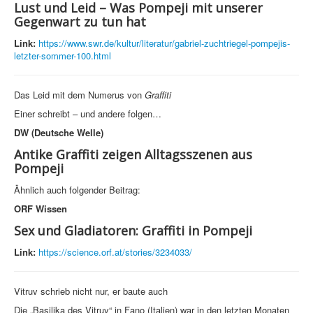
Lust und Leid – Was Pompeji mit unserer
Gegenwart zu tun hat
Link:
https://www.swr.de/kultur/literatur/gabriel-zuchtriegel-pompejis-
letzter-sommer-100.html
Das Leid mit dem Numerus von
Graffiti
Einer schreibt – und andere folgen…
DW (Deutsche Welle)
Antike Graffiti zeigen Alltagsszenen aus
Pompeji
Ähnlich auch folgender Beitrag:
ORF Wissen
Sex und Gladiatoren: Graffiti in Pompeji
Link:
https://science.orf.at/stories/3234033/
Vitruv schrieb nicht nur, er baute auch
Die „Basilika des Vitruv“ in Fano (Italien) war in den letzten Monaten