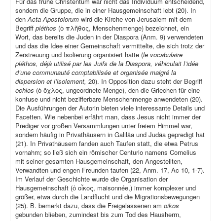
Für das frühe Christentum war nicht das Individuum entscheidend,
sondern die Gruppe, die in einer Hausgemeinschaft lebt (20). In
den
Acta Apostolorum
wird die Kirche von Jerusalem mit dem
Begriff
pléthos
(ὁ πλῆθος, Menschenmenge) bezeichnet, ein
Wort, das bereits die Juden in der Diaspora (Anm. 9) verwendeten
und das die Idee einer Gemeinschaft vermittelte, die sich trotz der
Zerstreuung und Isolierung organisiert hatte (
le vocabulaire
pléthos, déjà utilisé par les Juifs de la Diaspora, véhiculait l’idée
d’une communauté comptabilisée et organisée malgré la
dispersion et l’isolement,
20). In Opposition dazu steht der Begriff
ochlos
(ὁ ὄχλος, ungeordnete Menge), den die Griechen für eine
konfuse und nicht bezifferbare Menschenmenge anwendeten (20).
Die Ausführungen der Autorin bieten viele interessante Details und
Facetten. Wie nebenbei erfährt man, dass Jesus nicht immer der
Prediger vor großen Versammlungen unter freiem Himmel war,
sondern häufig in Privathäusern in Galiläa und Judäa gepredigt hat
(21). In Privathäusern fanden auch Taufen statt, die etwa Petrus
vornahm; so ließ sich ein römischer Centurio namens Cornelius
mit seiner gesamten Hausgemeinschaft, den Angestellten,
Verwandten und engen Freunden taufen (22, Anm. 17, Ac 10, 1-7).
Im Verlauf der Geschichte wurde die Organisation der
Hausgemeinschaft (ὁ οἶκος, maisonnée,) immer komplexer und
größer, etwa durch die Landflucht und die Migrationsbewegungen
(25). B. bemerkt dazu, dass die Freigelassenen am
oikos
gebunden blieben, zumindest bis zum Tod des Hausherrn,