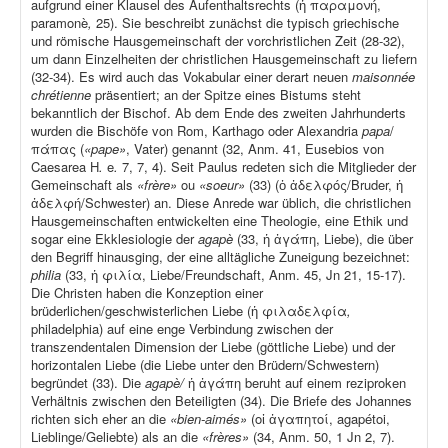
aufgrund einer Klausel des Aufenthaltsrechts (ἡ παραμονή,
paramonè
,
25). Sie beschreibt zunächst die typisch griechische
und römische Hausgemeinschaft der vorchristlichen Zeit (28-32),
um dann Einzelheiten der christlichen Hausgemeinschaft zu liefern
(32-34). Es wird auch das Vokabular einer derart neuen
maisonnée
chrétienne
präsentiert; an der Spitze eines Bistums steht
bekanntlich der Bischof. Ab dem Ende des zweiten Jahrhunderts
wurden die Bischöfe von Rom, Karthago oder Alexandria
papa
/
πάπας (
«pape»
, Vater) genannt (32, Anm. 41, Eusebios von
Caesarea H
.
e
.
7, 7, 4). Seit Paulus redeten sich die Mitglieder der
Gemeinschaft als
«frère»
ou
«soeur»
(33) (ὁ ἀδελφός/Bruder, ἡ
ἀδελφή/Schwester) an. Diese Anrede war üblich, die christlichen
Hausgemeinschaften entwickelten eine Theologie, eine Ethik und
sogar eine Ekklesiologie der
agapè
(33, ἡ ἀγάπη, Liebe), die über
den Begriff hinausging, der eine alltägliche Zuneigung bezeichnet:
philia
(33, ἡ φιλία, Liebe/Freundschaft, Anm. 45, Jn 21, 15-17).
Die Christen haben die Konzeption einer
brüderlichen/geschwisterlichen Liebe (ἡ φιλαδελφία
,
philadelphia) auf eine enge Verbindung zwischen der
transzendentalen Dimension der Liebe (göttliche Liebe) und der
horizontalen Liebe (die Liebe unter den Brüdern/Schwestern)
begründet (33). Die
agapè/
ἡ ἀγάπη beruht auf einem reziproken
Verhältnis zwischen den Beteiligten (34). Die Briefe des Johannes
richten sich eher an die
«bien-aimés»
(οἱ ἀγαπητοί, agapétoi,
Lieblinge/Geliebte) als an die
«frères»
(34, Anm. 50, 1 Jn 2, 7).