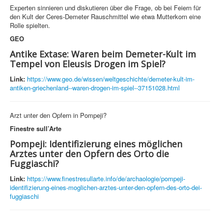
Experten sinnieren und diskutieren über die Frage, ob bei Feiern für
den Kult der Ceres-Demeter Rauschmittel wie etwa Mutterkorn eine
Rolle spielten.
GEO
Antike Extase: Waren beim Demeter-Kult im
Tempel von Eleusis Drogen im Spiel?
Link:
https://www.geo.de/wissen/weltgeschichte/demeter-kult-im-
antiken-griechenland--waren-drogen-im-spiel--37151028.html
Arzt unter den Opfern in Pompeji?
Finestre sull’Arte
Pompeji: Identifizierung eines möglichen
Arztes unter den Opfern des Orto die
Fuggiaschi?
Link:
https://www.finestresullarte.info/de/archaologie/pompeji-
identifizierung-eines-moglichen-arztes-unter-den-opfern-des-orto-dei-
fuggiaschi