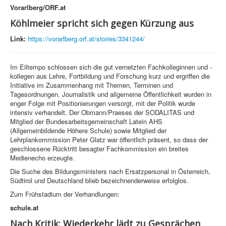
Vorarlberg/ORF.at
Köhlmeier spricht sich gegen Kürzung aus
Link:
https://vorarlberg.orf.at/stories/3341244/
Im Eiltempo schlossen sich die gut vernetzten Fachkolleginnen und -
kollegen aus Lehre, Fortbildung und Forschung kurz und ergriffen die
Initiative im Zusammenhang mit Themen, Terminen und
Tagesordnungen. Journalistik und allgemeine Öffentlichkeit wurden in
enger Folge mit Positionierungen versorgt, mit der Politik wurde
intensiv verhandelt. Der Obmann/Praeses der SODALITAS und
Mitglied der Bundesarbeitsgemeinschaft Latein AHS
(Allgemeinbildende Höhere Schule) sowie Mitglied der
Lehrplankommission Peter Glatz war öffentlich präsent, so dass der
geschlossene Rücktritt besagter Fachkommission ein breites
Medienecho erzeugte.
Die Suche des Bildungsministers nach Ersatzpersonal in Österreich,
Südtirol und Deutschland blieb bezeichnenderweise erfolglos.
Zum Frühstadium der Verhandlungen:
schule.at
Nach Kritik: Wiederkehr lädt zu Gesprächen