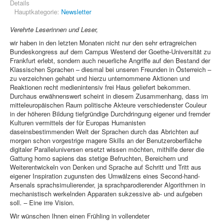
Details
Hauptkategorie:
Newsletter
Verehrte Leserinnen und Leser,
wir haben in den letzten Monaten nicht nur den sehr ertragreichen
Bundeskongress auf dem Campus Westend der Goethe-Universität zu
Frankfurt erlebt, sondern auch neuerliche Angriffe auf den Bestand der
Klassischen Sprachen – diesmal bei unseren Freunden in Österreich –
zu verzeichnen gehabt und hierzu unternommene Aktionen und
Reaktionen recht medienintensiv frei Haus geliefert bekommen.
Durchaus erwähnenswert scheint in diesem Zusammenhang, dass im
mitteleuropäischen Raum politische Akteure verschiedenster Couleur
in der höheren Bildung tiefgründige Durchdringung eigener und fremder
Kulturen vermittels der für Europas Humanisten
daseinsbestimmenden Welt der Sprachen durch das Abrichten auf
morgen schon vorgestrige magere Skills an der Benutzeroberfläche
digitaler Paralleluniversen ersetzt wissen möchten, mithilfe derer die
Gattung homo sapiens das stetige Befruchten, Bereichern und
Weiterentwickeln von Denken und Sprache auf Schritt und Tritt aus
eigener Inspiration zugunsten des Umwälzens eines Second-hand-
Arsenals sprachsimulierender, ja sprachparodierender Algorithmen in
mechanistisch werkelnden Apparaten sukzessive ab- und aufgeben
soll. – Eine irre Vision.
Wir wünschen Ihnen einen Frühling in vollendeter