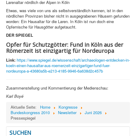
Larenaltar nördlich der Alpen in Köln
Etwas, was viele von uns als selbstverständlich kennen, ist in den
nördlichen Provinzen bisher nicht in ausgegrabenen Häusern gefunden
worden: Ein Hausaltar für die Laren. In Köln ist nun doch eine
Opfernische für Hausgötter aufgetaucht.
DER SPIEGEL
Opfer für Schutzgötter: Fund in Köln aus der
Römerzeit ist einzigartig für Nordeuropa
Link:
https://www.spiegel.de/wissenschaft/archaeologen-entdecken-in-
koeln-einen-hausaltar-aus-roemerzeit-einzigartiger-fund-fuer-
nordeuropa-a-43680a5b-e213-4185-9946-6a638d2c457b
Zusammenstellung und Kommentierung der Medienschau:
Karl Boyé
Aktuelle Seite:
Home
Kongresse
Bundeskongress 2010
Newsletter
Juni 2026
Pressespiegel
SUCHEN