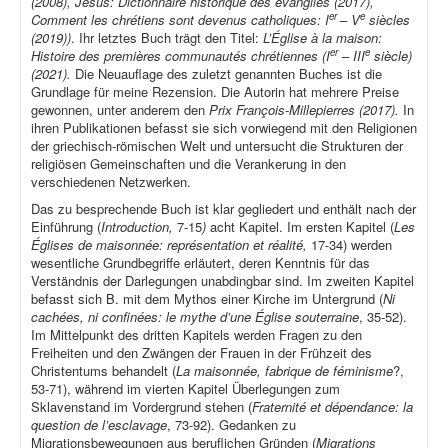
(2008), Jésus: Dictionnaire historique des évangiles (2017),
er
e
Comment les chrétiens sont devenus catholiques: I
– V
siècles
(2019))
. Ihr letztes Buch trägt den Titel:
L’Église à la maison:
er
e
Histoire des premières communautés chrétiennes (I
– III
siècle)
(2021).
Die Neuauflage des zuletzt genannten Buches ist die
Grundlage für meine Rezension. Die Autorin hat mehrere Preise
gewonnen, unter anderem den
Prix François-Millepierres (2017).
In
ihren Publikationen befasst sie sich vorwiegend mit den Religionen
der griechisch-römischen Welt und untersucht die Strukturen der
religiösen Gemeinschaften und die Verankerung in den
verschiedenen Netzwerken.
Das zu besprechende Buch ist klar gegliedert und enthält nach der
Einführung (
Introduction,
7-15
)
acht Kapitel. Im ersten Kapitel (
Les
Églises de maisonnée: représentation et réalité,
17-34) werden
wesentliche Grundbegriffe erläutert, deren Kenntnis für das
Verständnis der Darlegungen unabdingbar sind. Im zweiten Kapitel
befasst sich B. mit dem Mythos einer Kirche im Untergrund (
Ni
cachées, ni confinées: le mythe d’une Église souterraine
, 35-52).
Im Mittelpunkt des dritten Kapitels werden Fragen zu den
Freiheiten und den Zwängen der Frauen in der Frühzeit des
Christentums behandelt (
La maisonnée, fabrique de féminisme
?,
53-71), während im vierten Kapitel Überlegungen zum
Sklavenstand im Vordergrund stehen (
Fraternité et dépendance: la
question de l’esclavage
, 73-92). Gedanken zu
Migrationsbewegungen aus beruflichen Gründen (
Migrations