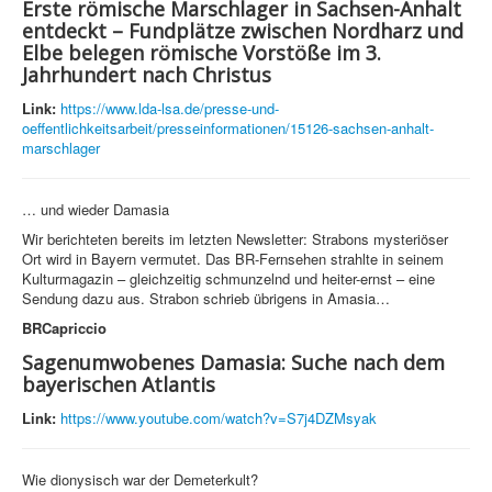
Erste römische Marschlager in Sachsen-Anhalt
entdeckt – Fundplätze zwischen Nordharz und
Elbe belegen römische Vorstöße im 3.
Jahrhundert nach Christus
Link:
https://www.lda-lsa.de/presse-und-
oeffentlichkeitsarbeit/presseinformationen/15126-sachsen-anhalt-
marschlager
… und wieder Damasia
Wir berichteten bereits im letzten Newsletter: Strabons mysteriöser
Ort wird in Bayern vermutet. Das BR-Fernsehen strahlte in seinem
Kulturmagazin – gleichzeitig schmunzelnd und heiter-ernst – eine
Sendung dazu aus. Strabon schrieb übrigens in Amasia…
BRCapriccio
Sagenumwobenes Damasia: Suche nach dem
bayerischen Atlantis
Link:
https://www.youtube.com/watch?v=S7j4DZMsyak
Wie dionysisch war der Demeterkult?