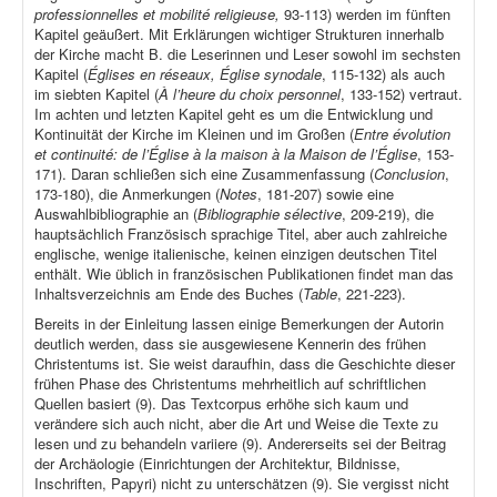
professionnelles et mobilité religieuse,
93-113) werden im fünften
Kapitel geäußert. Mit Erklärungen wichtiger Strukturen innerhalb
der Kirche macht B. die Leserinnen und Leser sowohl im sechsten
Kapitel (
Églises en réseaux, Église synodale
, 115-132) als auch
im siebten Kapitel (
À l’heure du choix personnel
, 133-152) vertraut.
Im achten und letzten Kapitel geht es um die Entwicklung und
Kontinuität der Kirche im Kleinen und im Großen (
Entre évolution
et continuité: de l’Église à la maison à la Maison de l’Église
, 153-
171). Daran schließen sich eine Zusammenfassung (
Conclusion
,
173-180), die Anmerkungen (
Notes
, 181-207) sowie eine
Auswahlbibliographie an (
Bibliographie sélective
, 209-219), die
hauptsächlich Französisch sprachige Titel, aber auch zahlreiche
englische, wenige italienische, keinen einzigen deutschen Titel
enthält. Wie üblich in französischen Publikationen findet man das
Inhaltsverzeichnis am Ende des Buches (
Table
, 221-223).
Bereits in der Einleitung lassen einige Bemerkungen der Autorin
deutlich werden, dass sie ausgewiesene Kennerin des frühen
Christentums ist. Sie weist daraufhin, dass die Geschichte dieser
frühen Phase des Christentums mehrheitlich auf schriftlichen
Quellen basiert (9). Das Textcorpus erhöhe sich kaum und
verändere sich auch nicht, aber die Art und Weise die Texte zu
lesen und zu behandeln variiere (9). Andererseits sei der Beitrag
der Archäologie (Einrichtungen der Architektur, Bildnisse,
Inschriften, Papyri) nicht zu unterschätzen (9). Sie vergisst nicht