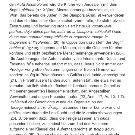
den
Acta Apostolorum
wird die Kirche von Jerusalem mit dem
Begriff
pléthos
(ὁ πλῆθος, Menschenmenge) bezeichnet, ein
Wort, das bereits die Juden in der Diaspora (Anm. 9) verwendeten
und das die Idee einer Gemeinschaft vermittelte, die sich trotz der
Zerstreuung und Isolierung organisiert hatte (
le vocabulaire
pléthos, déjà utilisé par les Juifs de la Diaspora, véhiculait l’idée
d’une communauté comptabilisée et organisée malgré la
dispersion et l’isolement,
20). In Opposition dazu steht der Begriff
ochlos
(ὁ ὄχλος, ungeordnete Menge), den die Griechen für eine
konfuse und nicht bezifferbare Menschenmenge anwendeten (20).
Die Ausführungen der Autorin bieten viele interessante Details und
Facetten. Wie nebenbei erfährt man, dass Jesus nicht immer der
Prediger vor großen Versammlungen unter freiem Himmel war,
sondern häufig in Privathäusern in Galiläa und Judäa gepredigt hat
(21). In Privathäusern fanden auch Taufen statt, die etwa Petrus
vornahm; so ließ sich ein römischer Centurio namens Cornelius
mit seiner gesamten Hausgemeinschaft, den Angestellten,
Verwandten und engen Freunden taufen (22, Anm. 17, Ac 10, 1-7).
Im Verlauf der Geschichte wurde die Organisation der
Hausgemeinschaft (ὁ οἶκος, maisonnée,) immer komplexer und
größer, etwa durch die Landflucht und die Migrationsbewegungen
(25). B. bemerkt dazu, dass die Freigelassenen am
oikos
gebunden blieben, zumindest bis zum Tod des Hausherrn,
aufgrund einer Klausel des Aufenthaltsrechts (ἡ παραμονή,
paramonè
,
25). Sie beschreibt zunächst die typisch griechische