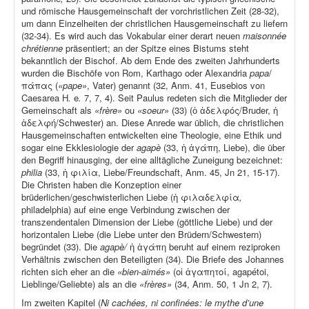
und römische Hausgemeinschaft der vorchristlichen Zeit (28-32),
um dann Einzelheiten der christlichen Hausgemeinschaft zu liefern
(32-34). Es wird auch das Vokabular einer derart neuen
maisonnée
chrétienne
präsentiert; an der Spitze eines Bistums steht
bekanntlich der Bischof. Ab dem Ende des zweiten Jahrhunderts
wurden die Bischöfe von Rom, Karthago oder Alexandria
papa
/
πάπας (
«pape»
, Vater) genannt (32, Anm. 41, Eusebios von
Caesarea H
.
e
.
7, 7, 4). Seit Paulus redeten sich die Mitglieder der
Gemeinschaft als
«frère»
ou
«soeur»
(33) (ὁ ἀδελφός/Bruder, ἡ
ἀδελφή/Schwester) an. Diese Anrede war üblich, die christlichen
Hausgemeinschaften entwickelten eine Theologie, eine Ethik und
sogar eine Ekklesiologie der
agapè
(33, ἡ ἀγάπη, Liebe), die über
den Begriff hinausging, der eine alltägliche Zuneigung bezeichnet:
philia
(33, ἡ φιλία, Liebe/Freundschaft, Anm. 45, Jn 21, 15-17).
Die Christen haben die Konzeption einer
brüderlichen/geschwisterlichen Liebe (ἡ φιλαδελφία
,
philadelphia) auf eine enge Verbindung zwischen der
transzendentalen Dimension der Liebe (göttliche Liebe) und der
horizontalen Liebe (die Liebe unter den Brüdern/Schwestern)
begründet (33). Die
agapè/
ἡ ἀγάπη beruht auf einem reziproken
Verhältnis zwischen den Beteiligten (34). Die Briefe des Johannes
richten sich eher an die
«bien-aimés»
(οἱ ἀγαπητοί, agapétoi,
Lieblinge/Geliebte) als an die
«frères»
(34, Anm. 50, 1 Jn 2, 7).
Im zweiten Kapitel (
Ni cachées, ni confinées: le mythe d’une