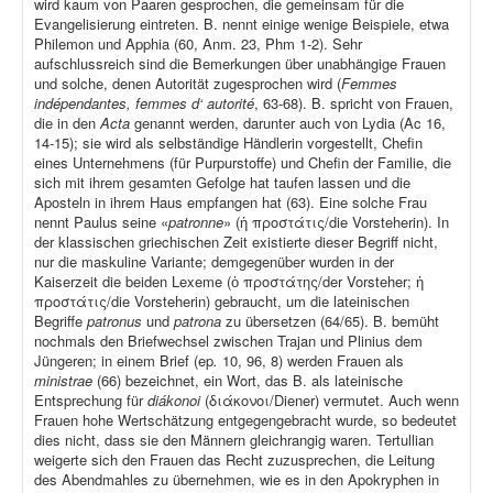
wird kaum von Paaren gesprochen, die gemeinsam für die
Evangelisierung eintreten. B. nennt einige wenige Beispiele, etwa
Philemon und Apphia (60, Anm. 23, Phm 1-2). Sehr
aufschlussreich sind die Bemerkungen über unabhängige Frauen
und solche, denen Autorität zugesprochen wird (
Femmes
indépendantes, femmes d‘ autorité
, 63-68). B. spricht von Frauen,
die in den
Acta
genannt werden, darunter auch von Lydia (Ac 16,
14-15); sie wird als selbständige Händlerin vorgestellt, Chefin
eines Unternehmens (für Purpurstoffe) und Chefin der Familie, die
sich mit ihrem gesamten Gefolge hat taufen lassen und die
Aposteln in ihrem Haus empfangen hat (63). Eine solche Frau
nennt Paulus seine «
patronne
» (ἡ προστάτις/die Vorsteherin). In
der klassischen griechischen Zeit existierte dieser Begriff nicht,
nur die maskuline Variante; demgegenüber wurden in der
Kaiserzeit die beiden Lexeme (ὁ προστάτης/der Vorsteher; ἡ
προστάτις/die Vorsteherin) gebraucht, um die lateinischen
Begriffe
patronus
und
patrona
zu übersetzen (64/65). B. bemüht
nochmals den Briefwechsel zwischen Trajan und Plinius dem
Jüngeren; in einem Brief (ep
.
10, 96, 8) werden Frauen als
ministrae
(66) bezeichnet, ein Wort, das B. als lateinische
Entsprechung für
diákonoi
(διάκονοι/Diener) vermutet. Auch wenn
Frauen hohe Wertschätzung entgegengebracht wurde, so bedeutet
dies nicht, dass sie den Männern gleichrangig waren. Tertullian
weigerte sich den Frauen das Recht zuzusprechen, die Leitung
des Abendmahles zu übernehmen, wie es in den Apokryphen in