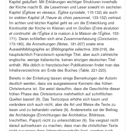
Kapitel geäußert. Mit Erklärungen wichtiger Strukturen innerhalb
der Kirche macht B. die Leserinnen und Leser sowohl im sechsten
Kapitel (
Églises en réseaux, Église synodale
, 115-132) als auch
im siebten Kapitel (
À l’heure du choix personnel
, 133-152) vertraut.
Im achten und letzten Kapitel geht es um die Entwicklung und
Kontinuität der Kirche im Kleinen und im Großen (
Entre évolution
et continuité: de l’Église à la maison à la Maison de l’Église
, 153-
171). Daran schließen sich eine Zusammenfassung (
Conclusion
,
173-180), die Anmerkungen (
Notes
, 181-207) sowie eine
Auswahlbibliographie an (
Bibliographie sélective
, 209-219), die
hauptsächlich Französisch sprachige Titel, aber auch zahlreiche
englische, wenige italienische, keinen einzigen deutschen Titel
enthält. Wie üblich in französischen Publikationen findet man das
Inhaltsverzeichnis am Ende des Buches (
Table
, 221-223).
Bereits in der Einleitung lassen einige Bemerkungen der Autorin
deutlich werden, dass sie ausgewiesene Kennerin des frühen
Christentums ist. Sie weist daraufhin, dass die Geschichte dieser
frühen Phase des Christentums mehrheitlich auf schriftlichen
Quellen basiert (9). Das Textcorpus erhöhe sich kaum und
verändere sich auch nicht, aber die Art und Weise die Texte zu
lesen und zu behandeln variiere (9). Andererseits sei der Beitrag
der Archäologie (Einrichtungen der Architektur, Bildnisse,
Inschriften, Papyri) nicht zu unterschätzen (9). Sie vergisst nicht
darauf aufmerksam zu machen, dass man die christlichen Texte
nicht nur wegen ihres Informationsgehalts liest, sondern auch