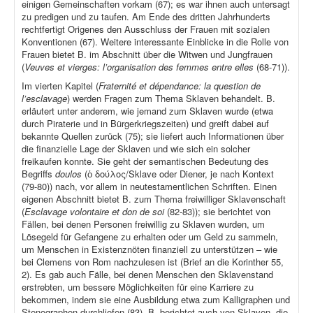
einigen Gemeinschaften vorkam (67); es war ihnen auch untersagt
zu predigen und zu taufen. Am Ende des dritten Jahrhunderts
rechtfertigt Origenes den Ausschluss der Frauen mit sozialen
Konventionen (67). Weitere interessante Einblicke in die Rolle von
Frauen bietet B. im Abschnitt über die Witwen und Jungfrauen
(
Veuves et vierges: l’organisation des femmes entre elles
(68-71)).
Im vierten Kapitel (
Fraternité et dépendance: la question de
l’esclavage
) werden Fragen zum Thema Sklaven behandelt. B.
erläutert unter anderem, wie jemand zum Sklaven wurde (etwa
durch Piraterie und in Bürgerkriegszeiten) und greift dabei auf
bekannte Quellen zurück (75); sie liefert auch Informationen über
die finanzielle Lage der Sklaven und wie sich ein solcher
freikaufen konnte. Sie geht der semantischen Bedeutung des
Begriffs
doulos
(ὁ δούλος/Sklave oder Diener, je nach Kontext
(79-80)) nach, vor allem in neutestamentlichen Schriften. Einen
eigenen Abschnitt bietet B. zum Thema freiwilliger Sklavenschaft
(
Esclavage volontaire et don de soi
(82-83)); sie berichtet von
Fällen, bei denen Personen freiwillig zu Sklaven wurden, um
Lösegeld für Gefangene zu erhalten oder um Geld zu sammeln,
um Menschen in Existenznöten finanziell zu unterstützen – wie
bei Clemens von Rom nachzulesen ist (Brief an die Korinther 55,
2). Es gab auch Fälle, bei denen Menschen den Sklavenstand
erstrebten, um bessere Möglichkeiten für eine Karriere zu
bekommen, indem sie eine Ausbildung etwa zum Kalligraphen und
Stenographen durchliefen (83). B. berichtet auch von Sklaven, die