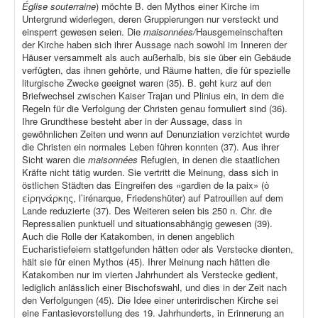
Église souterraine
) möchte B. den Mythos einer Kirche im
Untergrund widerlegen, deren Gruppierungen nur versteckt und
einsperrt gewesen seien. Die
maisonnées/
Hausgemeinschaften
der Kirche haben sich ihrer Aussage nach sowohl im Inneren der
Häuser versammelt als auch außerhalb, bis sie über ein Gebäude
verfügten, das ihnen gehörte, und Räume hatten, die für spezielle
liturgische Zwecke geeignet waren (35). B. geht kurz auf den
Briefwechsel zwischen Kaiser Trajan und Plinius ein, in dem die
Regeln für die Verfolgung der Christen genau formuliert sind (36).
Ihre Grundthese besteht aber in der Aussage, dass in
gewöhnlichen Zeiten und wenn auf Denunziation verzichtet wurde
die Christen ein normales Leben führen konnten (37). Aus ihrer
Sicht waren die
maisonnées
Refugien, in denen die staatlichen
Kräfte nicht tätig wurden. Sie vertritt die Meinung, dass sich in
östlichen Städten das Eingreifen des «gardien de la paix» (ὁ
εἰρηνάρκης, l’irénarque, Friedenshüter) auf Patrouillen auf dem
Lande reduzierte (37). Des Weiteren seien bis 250 n. Chr. die
Repressalien punktuell und situationsabhängig gewesen (39).
Auch die Rolle der Katakomben, in denen angeblich
Eucharistiefeiern stattgefunden hätten oder als Verstecke dienten,
hält sie für einen Mythos (45). Ihrer Meinung nach hätten die
Katakomben nur im vierten Jahrhundert als Verstecke gedient,
lediglich anlässlich einer Bischofswahl, und dies in der Zeit nach
den Verfolgungen (45). Die Idee einer unterirdischen Kirche sei
eine Fantasievorstellung des 19. Jahrhunderts, in Erinnerung an