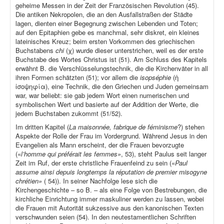
geheime Messen in der Zeit der Französischen Revolution (45).
Die antiken Nekropolen, die an den Ausfallstraßen der Städte
lagen, dienten einer Begegnung zwischen Lebenden und Toten;
auf den Epitaphien gebe es manchmal, sehr diskret, ein kleines
lateinisches Kreuz; beim ersten Vorkommen des griechischen
Buchstabens
chi
(χ) wurde dieser unterstrichen, weil es der erste
Buchstabe des Wortes Christus ist (51). Am Schluss des Kapitels
erwähnt B. die Verschlüsselungstechnik, die die Kirchenväter in all
ihren Formen schätzten (51); vor allem die
isopséphie
(ἡ
ἰσοψηφία), eine Technik, die den Griechen und Juden gemeinsam
war, war beliebt: sie gab jedem Wort einen numerischen und
symbolischen Wert und basierte auf der Addition der Werte, die
jedem Buchstaben zukommt (51/52).
Im dritten Kapitel (
La maisonnée, fabrique de féminisme
?) stehen
Aspekte der Rolle der Frau im Vordergrund. Während Jesus in den
Evangelien als Mann erscheint, der die Frauen bevorzugte
(«
l’homme qui préférait les femmes»
, 53), steht Paulus seit langer
Zeit im Ruf, der erste christliche Frauenfeind zu sein («
Paul
assume ainsi depuis longtemps la réputation de premier misogyne
chrétien»
( 54)). In seiner Nachfolge lese sich die
Kirchengeschichte – so B. – als eine Folge von Bestrebungen, die
kirchliche Einrichtung immer maskuliner werden zu lassen, wobei
die Frauen mit Autorität sukzessive aus den kanonischen Texten
verschwunden seien (54). In den neutestamentlichen Schriften