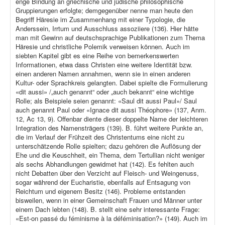
enge Bindung an griechische und jüdische philosophische
Gruppierungen erfolgte; demgegenüber nenne man heute den
Begriff Häresie im Zusammenhang mit einer Typologie, die
Anderssein, Irrtum und Ausschluss assoziiere (136). Hier hätte
man mit Gewinn auf deutschsprachige Publikationen zum Thema
Häresie und christliche Polemik verweisen können. Auch im
siebten Kapitel gibt es eine Reihe von bemerkenswerten
Informationen, etwa dass Christen eine weitere Identität bzw.
einen anderen Namen annahmen, wenn sie in einen anderen
Kultur- oder Sprachkreis gelangten. Dabei spielte die Formulierung
«dit aussi» /„auch genannt“ oder „auch bekannt“ eine wichtige
Rolle; als Beispiele seien genannt: «Saul dit aussi Paul»/ Saul
auch genannt Paul oder «Ignace dit aussi Théophore» (137, Anm.
12, Ac 13, 9). Offenbar diente dieser doppelte Name der leichteren
Integration des Namensträgers (139). B. führt weitere Punkte an,
die im Verlauf der Frühzeit des Christentums eine nicht zu
unterschätzende Rolle spielten; dazu gehören die Auflösung der
Ehe und die Keuschheit, ein Thema, dem Tertullian nicht weniger
als sechs Abhandlungen gewidmet hat (142). Es fehlten auch
nicht Debatten über den Verzicht auf Fleisch- und Weingenuss,
sogar während der Eucharistie, ebenfalls auf Entsagung von
Reichtum und eigenem Besitz (146). Probleme entstanden
bisweilen, wenn in einer Gemeinschaft Frauen und Männer unter
einem Dach lebten (148). B. stellt eine sehr interessante Frage:
«Est-on passé du féminisme à la déféminisation?» (149). Auch im