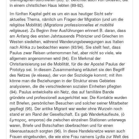
in einem christlichen Haus lebten (89-92).
Im fünften Kapitel geht es um ein aus heutiger Sicht sehr
aktuelles Thema, nämlich um Fragen der Migration (und um die
religiöse Mobilität) (
Migrations professionnelles et mobilité
religieuse
). Zu Beginn ihrer Ausführungen erinnert B. daran, dass
am Anfang des ersten Jahrtausends Phönizier und Griechen im
Westen siedelten, während Wanderungsbewegungen aus Italien
nach Afrika zu beobachten waren (93/94). Sie stellt fest, dass
Paulus zwar Reisen unternommen hat, aber nicht so viele, wie
allgemein angenommen wird (94). Ein Merkmal der
Christianisierung sei die Mobilität, für die der Apostel Paulus der
Prototyp sei. In diesem Zusammenhang erläutert sie den Begriff
des Netzes (
le réseau
), der von der Soziologie kommt; mit ihm
könne man die Beziehungen in der Struktur eines Gebietes
analysieren, die die verschiedenen sozialen Einheiten pflegten
(94). Paulus entwickelte ein Netz, das auf familiäre Bande
gründete und professionell ausgerichtet war. Die Kontakte wurden
mit Briefen, persönlichen Besuchen und solcher seiner Mitarbeiter
gepflegt (95). Der antike Migrant war weder ohne Wurzeln noch
stand er am Rand der Gesellschaft. Es gab Wanderkaufleute, (ὁ
ἔμπορος, emporos) die zwischen einzelnen Stationen unterwegs
waren, Briefe und Botschaften überbrachten und für einen
Ideenaustausch sorgten (96). In diese Handelsnetze waren auch
Frauen eingebunden, die wie eine Frau namens Lydia zur Welt des