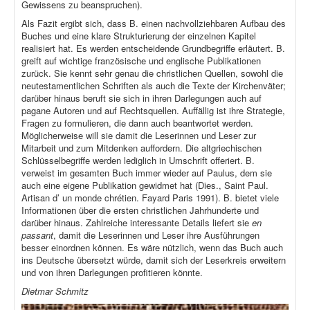
Gewissens zu beanspruchen).
Als Fazit ergibt sich, dass B. einen nachvollziehbaren Aufbau des
Buches und eine klare Strukturierung der einzelnen Kapitel
realisiert hat. Es werden entscheidende Grundbegriffe erläutert. B.
greift auf wichtige französische und englische Publikationen
zurück. Sie kennt sehr genau die christlichen Quellen, sowohl die
neutestamentlichen Schriften als auch die Texte der Kirchenväter;
darüber hinaus beruft sie sich in ihren Darlegungen auch auf
pagane Autoren und auf Rechtsquellen. Auffällig ist ihre Strategie,
Fragen zu formulieren, die dann auch beantwortet werden.
Möglicherweise will sie damit die Leserinnen und Leser zur
Mitarbeit und zum Mitdenken auffordern. Die altgriechischen
Schlüsselbegriffe werden lediglich in Umschrift offeriert. B.
verweist im gesamten Buch immer wieder auf Paulus, dem sie
auch eine eigene Publikation gewidmet hat (Dies., Saint Paul.
Artisan d’ un monde chrétien. Fayard Paris 1991). B. bietet viele
Informationen über die ersten christlichen Jahrhunderte und
darüber hinaus. Zahlreiche interessante Details liefert sie
en
passant
, damit die Leserinnen und Leser ihre Ausführungen
besser einordnen können. Es wäre nützlich, wenn das Buch auch
ins Deutsche übersetzt würde, damit sich der Leserkreis erweitern
und von ihren Darlegungen profitieren könnte.
Dietmar Schmitz