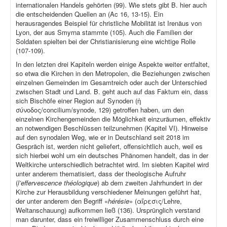
internationalen Handels gehörten (99). Wie stets gibt B. hier auch
die entscheidenden Quellen an (Ac 16, 13-15). Ein
herausragendes Beispiel für christliche Mobilität ist Irenäus von
Lyon, der aus Smyrna stammte (105). Auch die Familien der
Soldaten spielten bei der Christianisierung eine wichtige Rolle
(107-109).
In den letzten drei Kapiteln werden einige Aspekte weiter entfaltet,
so etwa die Kirchen in den Metropolen, die Beziehungen zwischen
einzelnen Gemeinden im Gesamtreich oder auch der Unterschied
zwischen Stadt und Land. B. geht auch auf das Faktum ein, dass
sich Bischöfe einer Region auf Synoden (ἡ
σύνοδος/concilium/synode, 129) getroffen haben, um den
einzelnen Kirchengemeinden die Möglichkeit einzuräumen, effektiv
an notwendigen Beschlüssen teilzunehmen (Kapitel VI). Hinweise
auf den synodalen Weg, wie er in Deutschland seit 2018 im
Gespräch ist, werden nicht geliefert, offensichtlich auch, weil es
sich hierbei wohl um ein deutsches Phänomen handelt, das in der
Weltkirche unterschiedlich betrachtet wird. Im siebten Kapitel wird
unter anderem thematisiert, dass der theologische Aufruhr
(
l’effervescence théologique
) ab dem zweiten Jahrhundert in der
Kirche zur Herausbildung verschiedener Meinungen geführt hat,
der unter anderem den Begriff «
hérésie
» (αἵρεσις/Lehre,
Weltanschauung) aufkommen ließ (136). Ursprünglich verstand
man darunter, dass ein freiwilliger Zusammenschluss durch eine