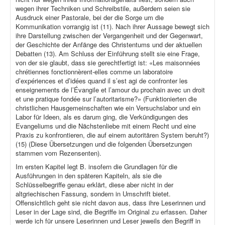
wegen ihrer Techniken und Schreibstile, außerdem seien sie
Ausdruck einer Pastorale, bei der die Sorge um die
Kommunikation vorrangig ist (11). Nach ihrer Aussage bewegt sich
ihre Darstellung zwischen der Vergangenheit und der Gegenwart,
der Geschichte der Anfänge des Christentums und der aktuellen
Debatten (13). Am Schluss der Einführung stellt sie eine Frage,
von der sie glaubt, dass sie gerechtfertigt ist: «Les maisonnées
chrétiennes fonctionnèrent-elles comme un laboratoire
d’expériences et d’idées quand il s’est agi de confronter les
enseignements de l’Évangile et l’amour du prochain avec un droit
et une pratique fondée sur l’autoritarisme?» (Funktionierten die
christlichen Hausgemeinschaften wie ein Versuchslabor und ein
Labor für Ideen, als es darum ging, die Verkündigungen des
Evangeliums und die Nächstenliebe mit einem Recht und eine
Praxis zu konfrontieren, die auf einem autoritären System beruht?)
(15) (Diese Übersetzungen und die folgenden Übersetzungen
stammen vom Rezensenten).
Im ersten Kapitel legt B. insofern die Grundlagen für die
Ausführungen in den späteren Kapiteln, als sie die
Schlüsselbegriffe genau erklärt, diese aber nicht in der
altgriechischen Fassung, sondern in Umschrift bietet.
Offensichtlich geht sie nicht davon aus, dass ihre Leserinnen und
Leser in der Lage sind, die Begriffe im Original zu erfassen. Daher
werde ich für unsere Leserinnen und Leser jeweils den Begriff in