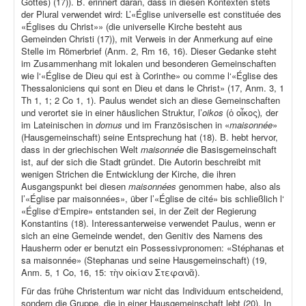
Gottes) (17)). B. erinnert daran, dass in diesen Kontexten stets
der Plural verwendet wird: L’«Église universelle est constituée des
«Églises du Christ»» (die universelle Kirche besteht aus
Gemeinden Christi (17)), mit Verweis in der Anmerkung auf eine
Stelle im Römerbrief (Anm. 2, Rm 16, 16). Dieser Gedanke steht
im Zusammenhang mit lokalen und besonderen Gemeinschaften
wie l‘«Église de Dieu qui est à Corinthe» ou comme l‘«Église des
Thessaloniciens qui sont en Dieu et dans le Christ» (17, Anm. 3, 1
Th 1, 1; 2 Co 1, 1). Paulus wendet sich an diese Gemeinschaften
und verortet sie in einer häuslichen Struktur, l’
oikos
(ὁ οἶκος)
,
der
im Lateinischen in
domus
und im Französischen in «
maisonnée
»
(Hausgemeinschaft) seine Entsprechung hat (18). B. hebt hervor,
dass in der griechischen Welt
maisonnée
die Basisgemeinschaft
ist, auf der sich die Stadt gründet. Die Autorin beschreibt mit
wenigen Strichen die Entwicklung der Kirche, die ihren
Ausgangspunkt bei diesen
maisonnées
genommen habe, also als
l’«Église par maisonnées», über l’«Église de cité» bis schließlich l‘
«Église d‘Empire» entstanden sei, in der Zeit der Regierung
Konstantins (18). Interessanterweise verwendet Paulus, wenn er
sich an eine Gemeinde wendet, den Genitiv des Namens des
Hausherrn oder er benutzt ein Possessivpronomen: «Stéphanas et
sa maisonnée» (Stephanas und seine Hausgemeinschaft) (19,
Anm. 5, 1 Co, 16, 15: τὴν οἰκίαν Στεφανᾶ).
Für das frühe Christentum war nicht das Individuum entscheidend,
sondern die Gruppe, die in einer Hausgemeinschaft lebt (20). In