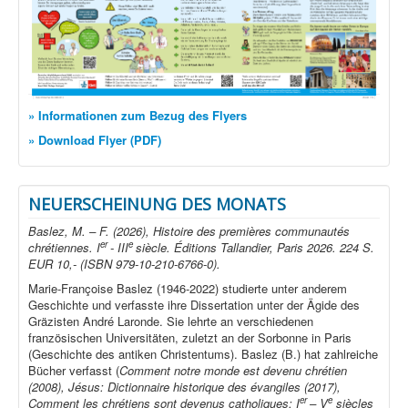
» Informationen zum Bezug des Flyers
» Download Flyer (PDF)
NEUERSCHEINUNG DES MONATS
Baslez, M. – F. (2026), Histoire des premières communautés
er
e
chrétiennes. I
- III
siècle. Éditions Tallandier, Paris 2026. 224 S.
EUR 10,- (ISBN 979-10-210-6766-0).
Marie-Françoise Baslez (1946-2022) studierte unter anderem
Geschichte und verfasste ihre Dissertation unter der Ägide des
Gräzisten André Laronde. Sie lehrte an verschiedenen
französischen Universitäten, zuletzt an der Sorbonne in Paris
(Geschichte des antiken Christentums). Baslez (B.) hat zahlreiche
Bücher verfasst (
Comment notre monde est devenu chrétien
(2008), Jésus: Dictionnaire historique des évangiles (2017),
er
e
Comment les chrétiens sont devenus catholiques: I
– V
siècles