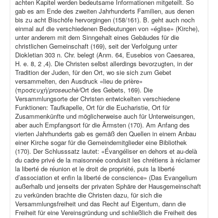
achten Kapitel werden bedeutsame Informationen mitgeteilt. So
gab es am Ende des zweiten Jahrhunderts Familien, aus denen
bis zu acht Bischöfe hervorgingen (158/161). B. geht auch noch
einmal auf die verschiedenen Bedeutungen von «église» (Kirche),
unter anderem mit dem Sinngehalt eines Gebäudes für die
christlichen Gemeinschaft (169), seit der Verfolgung unter
Diokletian 303 n. Chr. belegt (Anm. 64, Eusebios von Caesarea,
H. e. 8, 2 ,4). Die Christen selbst allerdings bevorzugten, in der
Tradition der Juden, für den Ort, wo sie sich zum Gebet
versammelten, den Ausdruck «lieu de prière»
(προσευχή/
proseuchè/
Ort des Gebets, 169). Die
Versammlungsorte der Christen entwickelten verschiedene
Funktionen: Taufkapelle, Ort für die Eucharistie, Ort für
Zusammenkünfte und möglicherweise auch für Unterweisungen,
aber auch Empfangsort für die Ärmsten (170). Am Anfang des
vierten Jahrhunderts gab es gemäß den Quellen in einem Anbau
einer Kirche sogar für die Gemeindemitglieder eine Bibliothek
(170). Der Schlusssatz lautet: «Évangéliser en dehors et au-delà
du cadre privé de la maisonnée conduisit les chrétiens à réclamer
la liberté de réunion et le droit de propriété, puis la liberté
d’association et enfin la liberté de conscience» (Das Evangelium
außerhalb und jenseits der privaten Sphäre der Hausgemeinschaft
zu verkünden brachte die Christen dazu, für sich die
Versammlungsfreiheit und das Recht auf Eigentum, dann die
Freiheit für eine Vereinsgründung und schließlich die Freiheit des