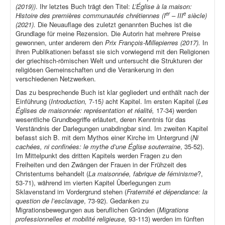
(2019))
. Ihr letztes Buch trägt den Titel:
L’Église à la maison:
er
e
Histoire des premières communautés chrétiennes (I
– III
siècle)
(2021).
Die Neuauflage des zuletzt genannten Buches ist die
Grundlage für meine Rezension. Die Autorin hat mehrere Preise
gewonnen, unter anderem den
Prix François-Millepierres (2017).
In
ihren Publikationen befasst sie sich vorwiegend mit den Religionen
der griechisch-römischen Welt und untersucht die Strukturen der
religiösen Gemeinschaften und die Verankerung in den
verschiedenen Netzwerken.
Das zu besprechende Buch ist klar gegliedert und enthält nach der
Einführung (
Introduction,
7-15
)
acht Kapitel. Im ersten Kapitel (
Les
Églises de maisonnée: représentation et réalité,
17-34) werden
wesentliche Grundbegriffe erläutert, deren Kenntnis für das
Verständnis der Darlegungen unabdingbar sind. Im zweiten Kapitel
befasst sich B. mit dem Mythos einer Kirche im Untergrund (
Ni
cachées, ni confinées: le mythe d’une Église souterraine
, 35-52).
Im Mittelpunkt des dritten Kapitels werden Fragen zu den
Freiheiten und den Zwängen der Frauen in der Frühzeit des
Christentums behandelt (
La maisonnée, fabrique de féminisme
?,
53-71), während im vierten Kapitel Überlegungen zum
Sklavenstand im Vordergrund stehen (
Fraternité et dépendance: la
question de l’esclavage
, 73-92). Gedanken zu
Migrationsbewegungen aus beruflichen Gründen (
Migrations
professionnelles et mobilité religieuse,
93-113) werden im fünften