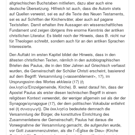
altgriechischen Buchstaben mitliefern, dazu aber auch eine
deutsche Übersetzung. Hilfreich ist auch, dass die Autorin stets
auf Quellen verweist, sei es auf die Texte des Neuen Testaments,
sei es auf Schriften der Kirchenväter, aber auch auf pagane
Textstellen. Damit erhalten ihre Aussagen ein wissenschaftliches
Fundament und zeigen übrigens ihre enorme Kenntnis der antiken
christlichen Literatur. Es bleibt noch der Hinweis, dass B. nicht nur
für Theologen schreibt, sondern auch für an den antiken Sprachen
Interessierte.
Den Auftakt im ersten Kapitel bildet der Hinweis, dass in den
ältesten christlichen Texten, nämlich in den autobiographischen
Briefen des Paulus, die in den 50er Jahren auf Griechisch verfasst
wurden, die Gemeinschaft der Schüler Christi erscheint, basierend
auf dem Begriff: Versammlung (
«rassemblement»
, 17), im
Ursprungssinn des Wortes
ekklesia
(17) (ἡ
ἐκκλησία/Einzelgemeinde, Kirche). B. weist darauf hin, dass der
Apostel Paulus als erster diesen technischen Begriff in einem
religiösen Kontext verwendet, der weniger allgemein sei als der der
Synagoge/
synagogue
(17), der dem politischen Vokabular entlehnt
sei (ἡ συναγωγή). Die ἐκκλησία bedeutete demnach die
Versammlung der Bürger, die konstitutive Einrichtung des
Zusammenlebens der Gemeinschaft; Paulus hat daraus die
Vorwegnahme der Versammlung gemacht, die aufgerufen wurde,
vor Gott zusammenzutreten, als die l’«Église de Dieu» (Kirche