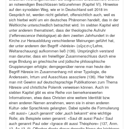
an notwendigen Beschlüssen teilzunehmen (Kapitel VI). Hinweise
auf den synodalen Weg, wie er in Deutschland seit 2018 im
Gespräch ist, werden nicht geliefert, offensichtlich auch, weil es
sich hierbei wohl um ein deutsches Phänomen handelt, das in der
Weltkirche unterschiedlich betrachtet wird. Im siebten Kapitel wird
unter anderem thematisiert, dass der theologische Aufruhr
(
l’effervescence théologique
) ab dem zweiten Jahrhundert in der
Kirche zur Herausbildung verschiedener Meinungen geführt hat,
der unter anderem den Begriff «
hérésie
» (αἵρεσις/Lehre,
Weltanschauung) aufkommen ließ (136). Ursprünglich verstand
man darunter, dass ein freiwilliger Zusammenschluss durch eine
enge Bindung an griechische und jüdische philosophische
Gruppierungen erfolgte; demgegenüber nenne man heute den
Begriff Häresie im Zusammenhang mit einer Typologie, die
Anderssein, Irrtum und Ausschluss assoziiere (136). Hier hätte
man mit Gewinn auf deutschsprachige Publikationen zum Thema
Häresie und christliche Polemik verweisen können. Auch im
siebten Kapitel gibt es eine Reihe von bemerkenswerten
Informationen, etwa dass Christen eine weitere Identität bzw.
einen anderen Namen annahmen, wenn sie in einen anderen
Kultur- oder Sprachkreis gelangten. Dabei spielte die Formulierung
«dit aussi» /„auch genannt“ oder „auch bekannt“ eine wichtige
Rolle; als Beispiele seien genannt: «Saul dit aussi Paul»/ Saul
auch genannt Paul oder «Ignace dit aussi Théophore» (137, Anm.
12, Ac 13, 9). Offenbar diente dieser doppelte Name der leichteren