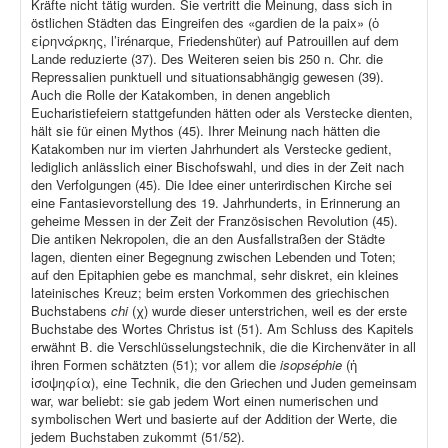
Kräfte nicht tätig wurden. Sie vertritt die Meinung, dass sich in
östlichen Städten das Eingreifen des «gardien de la paix» (ὁ
εἰρηνάρκης, l’irénarque, Friedenshüter) auf Patrouillen auf dem
Lande reduzierte (37). Des Weiteren seien bis 250 n. Chr. die
Repressalien punktuell und situationsabhängig gewesen (39).
Auch die Rolle der Katakomben, in denen angeblich
Eucharistiefeiern stattgefunden hätten oder als Verstecke dienten,
hält sie für einen Mythos (45). Ihrer Meinung nach hätten die
Katakomben nur im vierten Jahrhundert als Verstecke gedient,
lediglich anlässlich einer Bischofswahl, und dies in der Zeit nach
den Verfolgungen (45). Die Idee einer unterirdischen Kirche sei
eine Fantasievorstellung des 19. Jahrhunderts, in Erinnerung an
geheime Messen in der Zeit der Französischen Revolution (45).
Die antiken Nekropolen, die an den Ausfallstraßen der Städte
lagen, dienten einer Begegnung zwischen Lebenden und Toten;
auf den Epitaphien gebe es manchmal, sehr diskret, ein kleines
lateinisches Kreuz; beim ersten Vorkommen des griechischen
Buchstabens
chi
(χ) wurde dieser unterstrichen, weil es der erste
Buchstabe des Wortes Christus ist (51). Am Schluss des Kapitels
erwähnt B. die Verschlüsselungstechnik, die die Kirchenväter in all
ihren Formen schätzten (51); vor allem die
isopséphie
(ἡ
ἰσοψηφία), eine Technik, die den Griechen und Juden gemeinsam
war, war beliebt: sie gab jedem Wort einen numerischen und
symbolischen Wert und basierte auf der Addition der Werte, die
jedem Buchstaben zukommt (51/52).