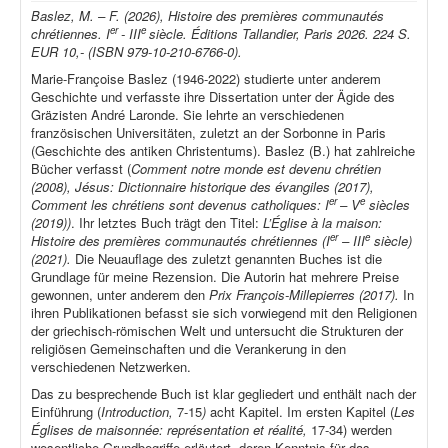
Baslez, M. – F. (2026), Histoire des premières communautés
er
e
chrétiennes. I
- III
siècle. Éditions Tallandier, Paris 2026. 224 S.
EUR 10,- (ISBN 979-10-210-6766-0).
Marie-Françoise Baslez (1946-2022) studierte unter anderem
Geschichte und verfasste ihre Dissertation unter der Ägide des
Gräzisten André Laronde. Sie lehrte an verschiedenen
französischen Universitäten, zuletzt an der Sorbonne in Paris
(Geschichte des antiken Christentums). Baslez (B.) hat zahlreiche
Bücher verfasst (
Comment notre monde est devenu chrétien
(2008), Jésus: Dictionnaire historique des évangiles (2017),
er
e
Comment les chrétiens sont devenus catholiques: I
– V
siècles
(2019))
. Ihr letztes Buch trägt den Titel:
L’Église à la maison:
er
e
Histoire des premières communautés chrétiennes (I
– III
siècle)
(2021).
Die Neuauflage des zuletzt genannten Buches ist die
Grundlage für meine Rezension. Die Autorin hat mehrere Preise
gewonnen, unter anderem den
Prix François-Millepierres (2017).
In
ihren Publikationen befasst sie sich vorwiegend mit den Religionen
der griechisch-römischen Welt und untersucht die Strukturen der
religiösen Gemeinschaften und die Verankerung in den
verschiedenen Netzwerken.
Das zu besprechende Buch ist klar gegliedert und enthält nach der
Einführung (
Introduction,
7-15
)
acht Kapitel. Im ersten Kapitel (
Les
Églises de maisonnée: représentation et réalité,
17-34) werden
wesentliche Grundbegriffe erläutert, deren Kenntnis für das