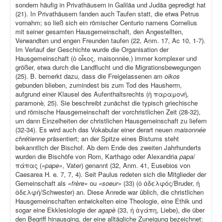
sondern häufig in Privathäusern in Galiläa und Judäa gepredigt hat
(21). In Privathäusern fanden auch Taufen statt, die etwa Petrus
vornahm; so ließ sich ein römischer Centurio namens Cornelius
mit seiner gesamten Hausgemeinschaft, den Angestellten,
Verwandten und engen Freunden taufen (22, Anm. 17, Ac 10, 1-7).
Im Verlauf der Geschichte wurde die Organisation der
Hausgemeinschaft (ὁ οἶκος, maisonnée,) immer komplexer und
größer, etwa durch die Landflucht und die Migrationsbewegungen
(25). B. bemerkt dazu, dass die Freigelassenen am
oikos
gebunden blieben, zumindest bis zum Tod des Hausherrn,
aufgrund einer Klausel des Aufenthaltsrechts (ἡ παραμονή,
paramonè
,
25). Sie beschreibt zunächst die typisch griechische
und römische Hausgemeinschaft der vorchristlichen Zeit (28-32),
um dann Einzelheiten der christlichen Hausgemeinschaft zu liefern
(32-34). Es wird auch das Vokabular einer derart neuen
maisonnée
chrétienne
präsentiert; an der Spitze eines Bistums steht
bekanntlich der Bischof. Ab dem Ende des zweiten Jahrhunderts
wurden die Bischöfe von Rom, Karthago oder Alexandria
papa
/
πάπας (
«pape»
, Vater) genannt (32, Anm. 41, Eusebios von
Caesarea H
.
e
.
7, 7, 4). Seit Paulus redeten sich die Mitglieder der
Gemeinschaft als
«frère»
ou
«soeur»
(33) (ὁ ἀδελφός/Bruder, ἡ
ἀδελφή/Schwester) an. Diese Anrede war üblich, die christlichen
Hausgemeinschaften entwickelten eine Theologie, eine Ethik und
sogar eine Ekklesiologie der
agapè
(33, ἡ ἀγάπη, Liebe), die über
den Begriff hinausging, der eine alltägliche Zuneigung bezeichnet: