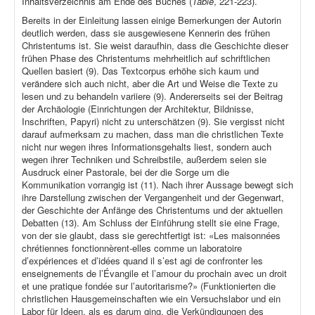
Inhaltsverzeichnis am Ende des Buches (
Table
, 221-223).
Bereits in der Einleitung lassen einige Bemerkungen der Autorin
deutlich werden, dass sie ausgewiesene Kennerin des frühen
Christentums ist. Sie weist daraufhin, dass die Geschichte dieser
frühen Phase des Christentums mehrheitlich auf schriftlichen
Quellen basiert (9). Das Textcorpus erhöhe sich kaum und
verändere sich auch nicht, aber die Art und Weise die Texte zu
lesen und zu behandeln variiere (9). Andererseits sei der Beitrag
der Archäologie (Einrichtungen der Architektur, Bildnisse,
Inschriften, Papyri) nicht zu unterschätzen (9). Sie vergisst nicht
darauf aufmerksam zu machen, dass man die christlichen Texte
nicht nur wegen ihres Informationsgehalts liest, sondern auch
wegen ihrer Techniken und Schreibstile, außerdem seien sie
Ausdruck einer Pastorale, bei der die Sorge um die
Kommunikation vorrangig ist (11). Nach ihrer Aussage bewegt sich
ihre Darstellung zwischen der Vergangenheit und der Gegenwart,
der Geschichte der Anfänge des Christentums und der aktuellen
Debatten (13). Am Schluss der Einführung stellt sie eine Frage,
von der sie glaubt, dass sie gerechtfertigt ist: «Les maisonnées
chrétiennes fonctionnèrent-elles comme un laboratoire
d’expériences et d’idées quand il s’est agi de confronter les
enseignements de l’Évangile et l’amour du prochain avec un droit
et une pratique fondée sur l’autoritarisme?» (Funktionierten die
christlichen Hausgemeinschaften wie ein Versuchslabor und ein
Labor für Ideen, als es darum ging, die Verkündigungen des