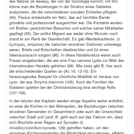
des Netzes (
le réseau
), der von der Soziologie kommt; mit ihm
könne man die Beziehungen in der Struktur eines Gebietes
analysieren, die die verschiedenen sozialen Einheiten pflegten
(94). Paulus entwickelte ein Netz, das auf familiäre Bande
gründete und professionell ausgerichtet war. Die Kontakte wurden
mit Briefen, persönlichen Besuchen und solcher seiner Mitarbeiter
gepflegt (95). Der antike Migrant war weder ohne Wurzeln noch
stand er am Rand der Gesellschaft. Es gab Wanderkaufleute, (ὁ
ἔμπορος, emporos) die zwischen einzelnen Stationen unterwegs
waren, Briefe und Botschaften überbrachten und für einen
Ideenaustausch sorgten (96). In diese Handelsnetze waren auch
Frauen eingebunden, die wie eine Frau namens Lydia zur Welt des
internationalen Handels gehörten (99). Wie stets gibt B. hier auch
die entscheidenden Quellen an (Ac 16, 13-15). Ein
herausragendes Beispiel für christliche Mobilität ist Irenäus von
Lyon, der aus Smyrna stammte (105). Auch die Familien der
Soldaten spielten bei der Christianisierung eine wichtige Rolle
(107-109).
In den letzten drei Kapiteln werden einige Aspekte weiter entfaltet,
so etwa die Kirchen in den Metropolen, die Beziehungen zwischen
einzelnen Gemeinden im Gesamtreich oder auch der Unterschied
zwischen Stadt und Land. B. geht auch auf das Faktum ein, dass
sich Bischöfe einer Region auf Synoden (ἡ
σύνοδος/concilium/synode, 129) getroffen haben, um den
einzelnen Kirchengemeinden die Möglichkeit einzuräumen, effektiv