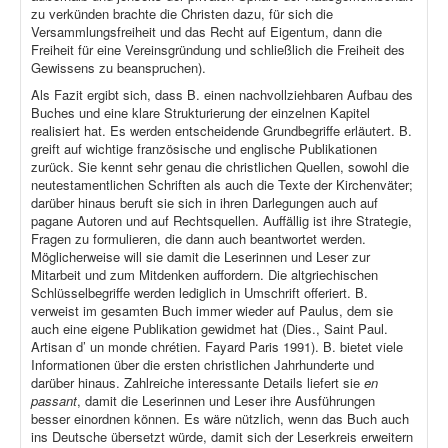
zu verkünden brachte die Christen dazu, für sich die
Versammlungsfreiheit und das Recht auf Eigentum, dann die
Freiheit für eine Vereinsgründung und schließlich die Freiheit des
Gewissens zu beanspruchen).
Als Fazit ergibt sich, dass B. einen nachvollziehbaren Aufbau des
Buches und eine klare Strukturierung der einzelnen Kapitel
realisiert hat. Es werden entscheidende Grundbegriffe erläutert. B.
greift auf wichtige französische und englische Publikationen
zurück. Sie kennt sehr genau die christlichen Quellen, sowohl die
neutestamentlichen Schriften als auch die Texte der Kirchenväter;
darüber hinaus beruft sie sich in ihren Darlegungen auch auf
pagane Autoren und auf Rechtsquellen. Auffällig ist ihre Strategie,
Fragen zu formulieren, die dann auch beantwortet werden.
Möglicherweise will sie damit die Leserinnen und Leser zur
Mitarbeit und zum Mitdenken auffordern. Die altgriechischen
Schlüsselbegriffe werden lediglich in Umschrift offeriert. B.
verweist im gesamten Buch immer wieder auf Paulus, dem sie
auch eine eigene Publikation gewidmet hat (Dies., Saint Paul.
Artisan d’ un monde chrétien. Fayard Paris 1991). B. bietet viele
Informationen über die ersten christlichen Jahrhunderte und
darüber hinaus. Zahlreiche interessante Details liefert sie
en
passant
, damit die Leserinnen und Leser ihre Ausführungen
besser einordnen können. Es wäre nützlich, wenn das Buch auch
ins Deutsche übersetzt würde, damit sich der Leserkreis erweitern