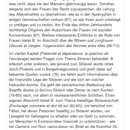
dies nicht, dass sie den Männern gleichrangig waren. Tertullian
weigerte sich den Frauen das Recht zuzusprechen, die Leitung
des Abendmahles zu übernehmen, wie es in den Apokryphen in
einigen Gemeinschaften vorkam (67); es war ihnen auch untersagt
zu predigen und zu taufen. Am Ende des dritten Jahrhunderts
rechtfertigt Origenes den Ausschluss der Frauen mit sozialen
Konventionen (67). Weitere interessante Einblicke in die Rolle von
Frauen bietet B. im Abschnitt über die Witwen und Jungfrauen
(
Veuves et vierges: l’organisation des femmes entre elles
(68-71)).
Im vierten Kapitel (
Fraternité et dépendance: la question de
l’esclavage
) werden Fragen zum Thema Sklaven behandelt. B.
erläutert unter anderem, wie jemand zum Sklaven wurde (etwa
durch Piraterie und in Bürgerkriegszeiten) und greift dabei auf
bekannte Quellen zurück (75); sie liefert auch Informationen über
die finanzielle Lage der Sklaven und wie sich ein solcher
freikaufen konnte. Sie geht der semantischen Bedeutung des
Begriffs
doulos
(ὁ δούλος/Sklave oder Diener, je nach Kontext
(79-80)) nach, vor allem in neutestamentlichen Schriften. Einen
eigenen Abschnitt bietet B. zum Thema freiwilliger Sklavenschaft
(
Esclavage volontaire et don de soi
(82-83)); sie berichtet von
Fällen, bei denen Personen freiwillig zu Sklaven wurden, um
Lösegeld für Gefangene zu erhalten oder um Geld zu sammeln,
um Menschen in Existenznöten finanziell zu unterstützen – wie
bei Clemens von Rom nachzulesen ist (Brief an die Korinther 55,