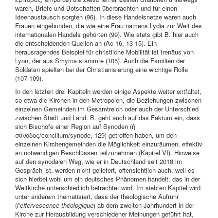
waren, Briefe und Botschaften überbrachten und für einen
Ideenaustausch sorgten (96). In diese Handelsnetze waren auch
Frauen eingebunden, die wie eine Frau namens Lydia zur Welt des
internationalen Handels gehörten (99). Wie stets gibt B. hier auch
die entscheidenden Quellen an (Ac 16, 13-15). Ein
herausragendes Beispiel für christliche Mobilität ist Irenäus von
Lyon, der aus Smyrna stammte (105). Auch die Familien der
Soldaten spielten bei der Christianisierung eine wichtige Rolle
(107-109).
In den letzten drei Kapiteln werden einige Aspekte weiter entfaltet,
so etwa die Kirchen in den Metropolen, die Beziehungen zwischen
einzelnen Gemeinden im Gesamtreich oder auch der Unterschied
zwischen Stadt und Land. B. geht auch auf das Faktum ein, dass
sich Bischöfe einer Region auf Synoden (ἡ
σύνοδος/concilium/synode, 129) getroffen haben, um den
einzelnen Kirchengemeinden die Möglichkeit einzuräumen, effektiv
an notwendigen Beschlüssen teilzunehmen (Kapitel VI). Hinweise
auf den synodalen Weg, wie er in Deutschland seit 2018 im
Gespräch ist, werden nicht geliefert, offensichtlich auch, weil es
sich hierbei wohl um ein deutsches Phänomen handelt, das in der
Weltkirche unterschiedlich betrachtet wird. Im siebten Kapitel wird
unter anderem thematisiert, dass der theologische Aufruhr
(
l’effervescence théologique
) ab dem zweiten Jahrhundert in der
Kirche zur Herausbildung verschiedener Meinungen geführt hat,