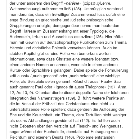
der unter anderem den Begriff «
hérésie
» (αἵρεσις/Lehre,
Weltanschauung) aufkommen ließ (136). Ursprünglich verstand
man darunter, dass ein freiwilliger Zusammenschluss durch eine
enge Bindung an griechische und jüdische philosophische
Gruppierungen erfolgte; demgegenüber nenne man heute den
Begriff Häresie im Zusammenhang mit einer Typologie, die
Anderssein, Irrtum und Ausschluss assoziiere (136). Hier hätte
man mit Gewinn auf deutschsprachige Publikationen zum Thema
Häresie und christliche Polemik verweisen können. Auch im
siebten Kapitel gibt es eine Reihe von bemerkenswerten
Informationen, etwa dass Christen eine weitere Identität bzw.
einen anderen Namen annahmen, wenn sie in einen anderen
Kultur- oder Sprachkreis gelangten. Dabei spielte die Formulierung
«dit aussi» /„auch genannt“ oder „auch bekannt“ eine wichtige
Rolle; als Beispiele seien genannt: «Saul dit aussi Paul»/ Saul
auch genannt Paul oder «Ignace dit aussi Théophore» (137, Anm.
12, Ac 13, 9). Offenbar diente dieser doppelte Name der leichteren
Integration des Namensträgers (139). B. führt weitere Punkte an,
die im Verlauf der Frühzeit des Christentums eine nicht zu
unterschätzende Rolle spielten; dazu gehören die Auflösung der
Ehe und die Keuschheit, ein Thema, dem Tertullian nicht weniger
als sechs Abhandlungen gewidmet hat (142). Es fehlten auch
nicht Debatten über den Verzicht auf Fleisch- und Weingenuss,
sogar während der Eucharistie, ebenfalls auf Entsagung von
Reichtum und eigenem Besitz (146). Probleme entstanden