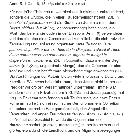
Anm. 5, 1 Co, 16, 15: τὴν οἰκίαν Στεφανᾶ).
Für das frühe Christentum war nicht das Individuum entscheidend,
sondern die Gruppe, die in einer Hausgemeinschaft lebt (20). In
den
Acta Apostolorum
wird die Kirche von Jerusalem mit dem
Begriff
pléthos
(ὁ πλῆθος, Menschenmenge) bezeichnet, ein
Wort, das bereits die Juden in der Diaspora (Anm. 9) verwendeten
und das die Idee einer Gemeinschaft vermittelte, die sich trotz der
Zerstreuung und Isolierung organisiert hatte (
le vocabulaire
pléthos, déjà utilisé par les Juifs de la Diaspora, véhiculait l’idée
d’une communauté comptabilisée et organisée malgré la
dispersion et l’isolement,
20). In Opposition dazu steht der Begriff
ochlos
(ὁ ὄχλος, ungeordnete Menge), den die Griechen für eine
konfuse und nicht bezifferbare Menschenmenge anwendeten (20).
Die Ausführungen der Autorin bieten viele interessante Details und
Facetten. Wie nebenbei erfährt man, dass Jesus nicht immer der
Prediger vor großen Versammlungen unter freiem Himmel war,
sondern häufig in Privathäusern in Galiläa und Judäa gepredigt hat
(21). In Privathäusern fanden auch Taufen statt, die etwa Petrus
vornahm; so ließ sich ein römischer Centurio namens Cornelius
mit seiner gesamten Hausgemeinschaft, den Angestellten,
Verwandten und engen Freunden taufen (22, Anm. 17, Ac 10, 1-7).
Im Verlauf der Geschichte wurde die Organisation der
Hausgemeinschaft (ὁ οἶκος, maisonnée,) immer komplexer und
größer, etwa durch die Landflucht und die Migrationsbewegungen