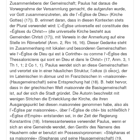
Zusammenlebens der Gemeinschaft; Paulus hat daraus die
Vorwegnahme der Versammlung gemacht, die aufgerufen wurde,
vor Gott zusammenzutreten, als die l’«Église de Dieu» (Kirche
Gottes) (17)). B. erinnert daran, dass in diesen Kontexten stets
der Plural verwendet wird: L’«Église universelle est constituée des
«Églises du Christ»» (die universelle Kirche besteht aus
Gemeinden Christi (17)), mit Verweis in der Anmerkung auf eine
Stelle im Römerbrief (Anm. 2, Rm 16, 16). Dieser Gedanke steht
im Zusammenhang mit lokalen und besonderen Gemeinschaften
wie l‘«Église de Dieu qui est à Corinthe» ou comme l‘«Église des
Thessaloniciens qui sont en Dieu et dans le Christ» (17, Anm. 3, 1
Th 1, 1; 2 Co 1, 1). Paulus wendet sich an diese Gemeinschaften
und verortet sie in einer häuslichen Struktur, l’
oikos
(ὁ οἶκος)
,
der
im Lateinischen in
domus
und im Französischen in «
maisonnée
»
(Hausgemeinschaft) seine Entsprechung hat (18). B. hebt hervor,
dass in der griechischen Welt
maisonnée
die Basisgemeinschaft
ist, auf der sich die Stadt gründet. Die Autorin beschreibt mit
wenigen Strichen die Entwicklung der Kirche, die ihren
Ausgangspunkt bei diesen
maisonnées
genommen habe, also als
l’«Église par maisonnées», über l’«Église de cité» bis schließlich l‘
«Église d‘Empire» entstanden sei, in der Zeit der Regierung
Konstantins (18). Interessanterweise verwendet Paulus, wenn er
sich an eine Gemeinde wendet, den Genitiv des Namens des
Hausherrn oder er benutzt ein Possessivpronomen: «Stéphanas et
sa maisonnée» (Stephanas und seine Hausgemeinschaft) (19,