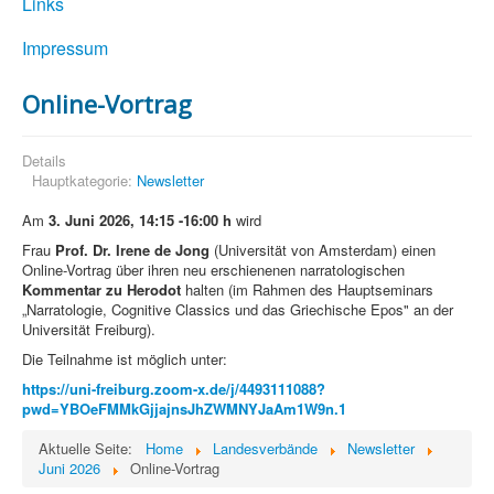
Links
Impressum
Online-Vortrag
Details
Hauptkategorie:
Newsletter
Am
3. Juni 2026, 14:15 -16:00 h
wird
Frau
Prof. Dr. Irene de Jong
(Universität von Amsterdam) einen
Online-Vortrag über ihren neu erschienenen narratologischen
Kommentar zu Herodot
halten (im Rahmen des Hauptseminars
„Narratologie, Cognitive Classics und das Griechische Epos" an der
Universität Freiburg).
Die Teilnahme ist möglich unter:
https://uni-freiburg.zoom-x.de/j/4493111088?
pwd=YBOeFMMkGjjajnsJhZWMNYJaAm1W9n.1
Aktuelle Seite:
Home
Landesverbände
Newsletter
Juni 2026
Online-Vortrag