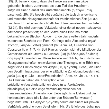
(25). B. bemerkt dazu, dass die Freigelassenen am
oikos
gebunden blieben, zumindest bis zum Tod des Hausherrn,
aufgrund einer Klausel des Aufenthaltsrechts (ἡ παραμονή,
paramonè
,
25). Sie beschreibt zunächst die typisch griechische
und römische Hausgemeinschaft der vorchristlichen Zeit (28-32),
um dann Einzelheiten der christlichen Hausgemeinschaft zu liefern
(32-34). Es wird auch das Vokabular einer derart neuen
maisonnée
chrétienne
präsentiert; an der Spitze eines Bistums steht
bekanntlich der Bischof. Ab dem Ende des zweiten Jahrhunderts
wurden die Bischöfe von Rom, Karthago oder Alexandria
papa
/
πάπας (
«pape»
, Vater) genannt (32, Anm. 41, Eusebios von
Caesarea H
.
e
.
7, 7, 4). Seit Paulus redeten sich die Mitglieder der
Gemeinschaft als
«frère»
ou
«soeur»
(33) (ὁ ἀδελφός/Bruder, ἡ
ἀδελφή/Schwester) an. Diese Anrede war üblich, die christlichen
Hausgemeinschaften entwickelten eine Theologie, eine Ethik und
sogar eine Ekklesiologie der
agapè
(33, ἡ ἀγάπη, Liebe), die über
den Begriff hinausging, der eine alltägliche Zuneigung bezeichnet:
philia
(33, ἡ φιλία, Liebe/Freundschaft, Anm. 45, Jn 21, 15-17).
Die Christen haben die Konzeption einer
brüderlichen/geschwisterlichen Liebe (ἡ φιλαδελφία
,
philadelphia) auf eine enge Verbindung zwischen der
transzendentalen Dimension der Liebe (göttliche Liebe) und der
horizontalen Liebe (die Liebe unter den Brüdern/Schwestern)
begründet (33). Die
agapè/
ἡ ἀγάπη beruht auf einem reziproken
Verhältnis zwischen den Beteiligten (34). Die Briefe des Johannes