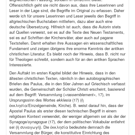
Offensichtlich geht sie nicht davon aus, dass ihre Leserinnen und
Leser in der Lage sind, die Begriffe im Original zu erfassen. Daher
werde ich für unsere Leserinnen und Leser jeweils den Begriff in
altgriechischen Buchstaben mitliefern, dazu aber auch eine
deutsche Übersetzung. Hilfreich ist auch, dass die Autorin stets
auf Quellen verweist, sei es auf die Texte des Neuen Testaments,
sei es auf Schriften der Kirchenväter, aber auch auf pagane
Textstellen. Damit erhalten ihre Aussagen ein wissenschaftliches
Fundament und zeigen übrigens ihre enorme Kenntnis der antiken
christlichen Literatur. Es bleibt noch der Hinweis, dass B. nicht nur
für Theologen schreibt, sondern auch für an den antiken Sprachen
Interessierte.
Den Auftakt im ersten Kapitel bildet der Hinweis, dass in den
ältesten christlichen Texten, nämlich in den autobiographischen
Briefen des Paulus, die in den 50er Jahren auf Griechisch verfasst
wurden, die Gemeinschaft der Schüler Christi erscheint, basierend
auf dem Begriff: Versammlung (
«rassemblement»
, 17), im
Ursprungssinn des Wortes
ekklesia
(17) (ἡ
ἐκκλησία/Einzelgemeinde, Kirche). B. weist darauf hin, dass der
Apostel Paulus als erster diesen technischen Begriff in einem
religiösen Kontext verwendet, der weniger allgemein sei als der der
Synagoge/
synagogue
(17), der dem politischen Vokabular entlehnt
sei (ἡ συναγωγή). Die ἐκκλησία bedeutete demnach die
Versammlung der Bürger, die konstitutive Einrichtung des