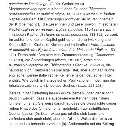
question de l’esclavage
, 73-92). Gedanken zu
Migrationsbewegungen aus beruflichen Gründen (
Migrations
professionnelles et mobilité religieuse,
93-113) werden im fünften
Kapitel geäußert. Mit Erklärungen wichtiger Strukturen innerhalb
der Kirche macht B. die Leserinnen und Leser sowohl im sechsten
Kapitel (
Églises en réseaux, Église synodale
, 115-132) als auch
im siebten Kapitel (
À l’heure du choix personnel
, 133-152) vertraut.
Im achten und letzten Kapitel geht es um die Entwicklung und
Kontinuität der Kirche im Kleinen und im Großen (
Entre évolution
et continuité: de l’Église à la maison à la Maison de l’Église
, 153-
171). Daran schließen sich eine Zusammenfassung (
Conclusion
,
173-180), die Anmerkungen (
Notes
, 181-207) sowie eine
Auswahlbibliographie an (
Bibliographie sélective
, 209-219), die
hauptsächlich Französisch sprachige Titel, aber auch zahlreiche
englische, wenige italienische, keinen einzigen deutschen Titel
enthält. Wie üblich in französischen Publikationen findet man das
Inhaltsverzeichnis am Ende des Buches (
Table
, 221-223).
Bereits in der Einleitung lassen einige Bemerkungen der Autorin
deutlich werden, dass sie ausgewiesene Kennerin des frühen
Christentums ist. Sie weist daraufhin, dass die Geschichte dieser
frühen Phase des Christentums mehrheitlich auf schriftlichen
Quellen basiert (9). Das Textcorpus erhöhe sich kaum und
verändere sich auch nicht, aber die Art und Weise die Texte zu
lesen und zu behandeln variiere (9). Andererseits sei der Beitrag