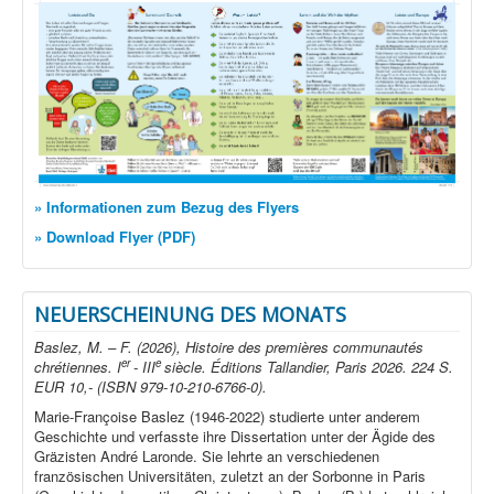
» Informationen zum Bezug des Flyers
» Download Flyer (PDF)
NEUERSCHEINUNG DES MONATS
Baslez, M. – F. (2026), Histoire des premières communautés
er
e
chrétiennes. I
- III
siècle. Éditions Tallandier, Paris 2026. 224 S.
EUR 10,- (ISBN 979-10-210-6766-0).
Marie-Françoise Baslez (1946-2022) studierte unter anderem
Geschichte und verfasste ihre Dissertation unter der Ägide des
Gräzisten André Laronde. Sie lehrte an verschiedenen
französischen Universitäten, zuletzt an der Sorbonne in Paris