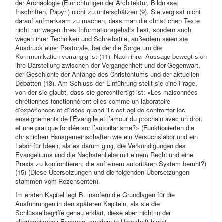
der Archäologie (Einrichtungen der Architektur, Bildnisse,
Inschriften, Papyri) nicht zu unterschätzen (9). Sie vergisst nicht
darauf aufmerksam zu machen, dass man die christlichen Texte
nicht nur wegen ihres Informationsgehalts liest, sondern auch
wegen ihrer Techniken und Schreibstile, außerdem seien sie
Ausdruck einer Pastorale, bei der die Sorge um die
Kommunikation vorrangig ist (11). Nach ihrer Aussage bewegt sich
ihre Darstellung zwischen der Vergangenheit und der Gegenwart,
der Geschichte der Anfänge des Christentums und der aktuellen
Debatten (13). Am Schluss der Einführung stellt sie eine Frage,
von der sie glaubt, dass sie gerechtfertigt ist: «Les maisonnées
chrétiennes fonctionnèrent-elles comme un laboratoire
d’expériences et d’idées quand il s’est agi de confronter les
enseignements de l’Évangile et l’amour du prochain avec un droit
et une pratique fondée sur l’autoritarisme?» (Funktionierten die
christlichen Hausgemeinschaften wie ein Versuchslabor und ein
Labor für Ideen, als es darum ging, die Verkündigungen des
Evangeliums und die Nächstenliebe mit einem Recht und eine
Praxis zu konfrontieren, die auf einem autoritären System beruht?)
(15) (Diese Übersetzungen und die folgenden Übersetzungen
stammen vom Rezensenten).
Im ersten Kapitel legt B. insofern die Grundlagen für die
Ausführungen in den späteren Kapiteln, als sie die
Schlüsselbegriffe genau erklärt, diese aber nicht in der
altgriechischen Fassung, sondern in Umschrift bietet.