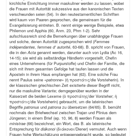
kirchliche Einrichtung immer maskuliner werden zu lassen, wobei
die Frauen mit Autorität sukzessive aus den kanonischen Texten
verschwunden seien (54). In den neutestamentlichen Schriften
wird kaum von Paaren gesprochen, die gemeinsam für die
Evangelisierung eintreten. B. nennt einige wenige Beispiele, etwa
Philemon und Apphia (60, Anm. 23, Phm 1-2). Sehr
aufschlussreich sind die Bemerkungen über unabhängige Frauen
und solche, denen Autorität zugesprochen wird (
Femmes
indépendantes, femmes d‘ autorité
, 63-68). B. spricht von Frauen,
die in den
Acta
genannt werden, darunter auch von Lydia (Ac 16,
14-15); sie wird als selbständige Händlerin vorgestellt, Chefin
eines Unternehmens (für Purpurstoffe) und Chefin der Familie, die
sich mit ihrem gesamten Gefolge hat taufen lassen und die
Aposteln in ihrem Haus empfangen hat (63). Eine solche Frau
nennt Paulus seine «
patronne
» (ἡ προστάτις/die Vorsteherin). In
der klassischen griechischen Zeit existierte dieser Begriff nicht,
nur die maskuline Variante; demgegenüber wurden in der
Kaiserzeit die beiden Lexeme (ὁ προστάτης/der Vorsteher; ἡ
προστάτις/die Vorsteherin) gebraucht, um die lateinischen
Begriffe
patronus
und
patrona
zu übersetzen (64/65). B. bemüht
nochmals den Briefwechsel zwischen Trajan und Plinius dem
Jüngeren; in einem Brief (ep
.
10, 96, 8) werden Frauen als
ministrae
(66) bezeichnet, ein Wort, das B. als lateinische
Entsprechung für
diákonoi
(διάκονοι/Diener) vermutet. Auch wenn
Frauen hohe Wertschätzung entgegengebracht wurde, so bedeutet