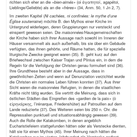
richten sich eher an die
«bien-aimés»
(οἱ ἀγαπητοί, agapétoi,
Lieblinge/Geliebte) als an die
«frères»
(34, Anm. 50, 1 Jn 2, 7).
Im zweiten Kapitel (
Ni cachées, ni confinées: le mythe d’une
Église souterraine
) möchte B. den Mythos einer Kirche im
Untergrund widerlegen, deren Gruppierungen nur versteckt und
einsperrt gewesen seien. Die
maisonnées/
Hausgemeinschaften
der Kirche haben sich ihrer Aussage nach sowohl im Inneren der
Häuser versammelt als auch außerhalb, bis sie über ein Gebäude
verfügten, das ihnen gehörte, und Räume hatten, die für spezielle
liturgische Zwecke geeignet waren (35). B. geht kurz auf den
Briefwechsel zwischen Kaiser Trajan und Plinius ein, in dem die
Regeln für die Verfolgung der Christen genau formuliert sind (36).
Ihre Grundthese besteht aber in der Aussage, dass in
gewöhnlichen Zeiten und wenn auf Denunziation verzichtet wurde
die Christen ein normales Leben führen konnten (37). Aus ihrer
Sicht waren die
maisonnées
Refugien, in denen die staatlichen
Kräfte nicht tätig wurden. Sie vertritt die Meinung, dass sich in
östlichen Städten das Eingreifen des «gardien de la paix» (ὁ
εἰρηνάρκης, l’irénarque, Friedenshüter) auf Patrouillen auf dem
Lande reduzierte (37). Des Weiteren seien bis 250 n. Chr. die
Repressalien punktuell und situationsabhängig gewesen (39).
Auch die Rolle der Katakomben, in denen angeblich
Eucharistiefeiern stattgefunden hätten oder als Verstecke dienten,
hält sie für einen Mythos (45). Ihrer Meinung nach hätten die
Katakomben nur im vierten Jahrhundert als Verstecke gedient,