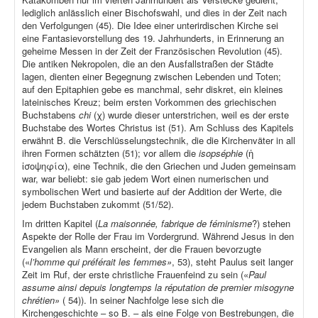
lediglich anlässlich einer Bischofswahl, und dies in der Zeit nach
den Verfolgungen (45). Die Idee einer unterirdischen Kirche sei
eine Fantasievorstellung des 19. Jahrhunderts, in Erinnerung an
geheime Messen in der Zeit der Französischen Revolution (45).
Die antiken Nekropolen, die an den Ausfallstraßen der Städte
lagen, dienten einer Begegnung zwischen Lebenden und Toten;
auf den Epitaphien gebe es manchmal, sehr diskret, ein kleines
lateinisches Kreuz; beim ersten Vorkommen des griechischen
Buchstabens
chi
(χ) wurde dieser unterstrichen, weil es der erste
Buchstabe des Wortes Christus ist (51). Am Schluss des Kapitels
erwähnt B. die Verschlüsselungstechnik, die die Kirchenväter in all
ihren Formen schätzten (51); vor allem die
isopséphie
(ἡ
ἰσοψηφία), eine Technik, die den Griechen und Juden gemeinsam
war, war beliebt: sie gab jedem Wort einen numerischen und
symbolischen Wert und basierte auf der Addition der Werte, die
jedem Buchstaben zukommt (51/52).
Im dritten Kapitel (
La maisonnée, fabrique de féminisme
?) stehen
Aspekte der Rolle der Frau im Vordergrund. Während Jesus in den
Evangelien als Mann erscheint, der die Frauen bevorzugte
(«
l’homme qui préférait les femmes»
, 53), steht Paulus seit langer
Zeit im Ruf, der erste christliche Frauenfeind zu sein («
Paul
assume ainsi depuis longtemps la réputation de premier misogyne
chrétien»
( 54)). In seiner Nachfolge lese sich die
Kirchengeschichte – so B. – als eine Folge von Bestrebungen, die