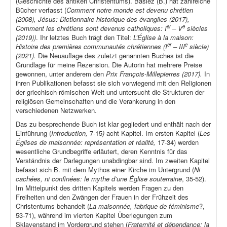
(Geschichte des antiken Christentums). Baslez (B.) hat zahlreiche
Bücher verfasst (
Comment notre monde est devenu chrétien
(2008), Jésus: Dictionnaire historique des évangiles (2017),
er
e
Comment les chrétiens sont devenus catholiques: I
– V
siècles
(2019))
. Ihr letztes Buch trägt den Titel:
L’Église à la maison:
er
e
Histoire des premières communautés chrétiennes (I
– III
siècle)
(2021).
Die Neuauflage des zuletzt genannten Buches ist die
Grundlage für meine Rezension. Die Autorin hat mehrere Preise
gewonnen, unter anderem den
Prix François-Millepierres (2017).
In
ihren Publikationen befasst sie sich vorwiegend mit den Religionen
der griechisch-römischen Welt und untersucht die Strukturen der
religiösen Gemeinschaften und die Verankerung in den
verschiedenen Netzwerken.
Das zu besprechende Buch ist klar gegliedert und enthält nach der
Einführung (
Introduction,
7-15
)
acht Kapitel. Im ersten Kapitel (
Les
Églises de maisonnée: représentation et réalité,
17-34) werden
wesentliche Grundbegriffe erläutert, deren Kenntnis für das
Verständnis der Darlegungen unabdingbar sind. Im zweiten Kapitel
befasst sich B. mit dem Mythos einer Kirche im Untergrund (
Ni
cachées, ni confinées: le mythe d’une Église souterraine
, 35-52).
Im Mittelpunkt des dritten Kapitels werden Fragen zu den
Freiheiten und den Zwängen der Frauen in der Frühzeit des
Christentums behandelt (
La maisonnée, fabrique de féminisme
?,
53-71), während im vierten Kapitel Überlegungen zum
Sklavenstand im Vordergrund stehen (
Fraternité et dépendance: la