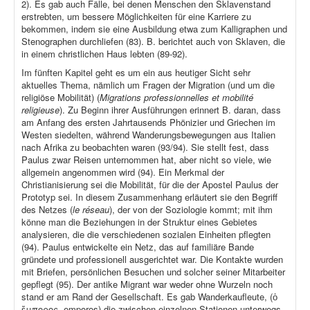
2). Es gab auch Fälle, bei denen Menschen den Sklavenstand
erstrebten, um bessere Möglichkeiten für eine Karriere zu
bekommen, indem sie eine Ausbildung etwa zum Kalligraphen und
Stenographen durchliefen (83). B. berichtet auch von Sklaven, die
in einem christlichen Haus lebten (89-92).
Im fünften Kapitel geht es um ein aus heutiger Sicht sehr
aktuelles Thema, nämlich um Fragen der Migration (und um die
religiöse Mobilität) (
Migrations professionnelles et mobilité
religieuse
). Zu Beginn ihrer Ausführungen erinnert B. daran, dass
am Anfang des ersten Jahrtausends Phönizier und Griechen im
Westen siedelten, während Wanderungsbewegungen aus Italien
nach Afrika zu beobachten waren (93/94). Sie stellt fest, dass
Paulus zwar Reisen unternommen hat, aber nicht so viele, wie
allgemein angenommen wird (94). Ein Merkmal der
Christianisierung sei die Mobilität, für die der Apostel Paulus der
Prototyp sei. In diesem Zusammenhang erläutert sie den Begriff
des Netzes (
le réseau
), der von der Soziologie kommt; mit ihm
könne man die Beziehungen in der Struktur eines Gebietes
analysieren, die die verschiedenen sozialen Einheiten pflegten
(94). Paulus entwickelte ein Netz, das auf familiäre Bande
gründete und professionell ausgerichtet war. Die Kontakte wurden
mit Briefen, persönlichen Besuchen und solcher seiner Mitarbeiter
gepflegt (95). Der antike Migrant war weder ohne Wurzeln noch
stand er am Rand der Gesellschaft. Es gab Wanderkaufleute, (ὁ
ἔμπορος, emporos) die zwischen einzelnen Stationen unterwegs