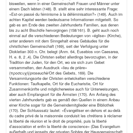
bisweilen, wenn in einer Gemeinschaft Frauen und Männer unter
einem Dach lebten (148). B. stellt eine sehr interessante Frage:
«Est-on passé du féminisme à la déféminisation?» (149). Auch im
achten Kapitel werden bedeutsame Informationen mitgeteilt. So
gab es am Ende des zweiten Jahrhunderts Familien, aus denen
bis zu acht Bischöfe hervorgingen (158/161). B. geht auch noch
einmal auf die verschiedenen Bedeutungen von «église» (Kirche),
unter anderem mit dem Sinngehalt eines Gebäudes für die
christlichen Gemeinschaft (169), seit der Verfolgung unter
Diokletian 303 n. Chr. belegt (Anm. 64, Eusebios von Caesarea,
H. e. 8, 2 ,4). Die Christen selbst allerdings bevorzugten, in der
Tradition der Juden, für den Ort, wo sie sich zum Gebet
versammelten, den Ausdruck «lieu de prière»
(προσευχή/
proseuchè/
Ort des Gebets, 169). Die
Versammlungsorte der Christen entwickelten verschiedene
Funktionen: Taufkapelle, Ort für die Eucharistie, Ort für
Zusammenkünfte und möglicherweise auch für Unterweisungen,
aber auch Empfangsort für die Ärmsten (170). Am Anfang des
vierten Jahrhunderts gab es gemäß den Quellen in einem Anbau
einer Kirche sogar für die Gemeindemitglieder eine Bibliothek
(170). Der Schlusssatz lautet: «Évangéliser en dehors et au-delà
du cadre privé de la maisonnée conduisit les chrétiens à réclamer
la liberté de réunion et le droit de propriété, puis la liberté
d’association et enfin la liberté de conscience» (Das Evangelium
außerhalb und jenseits der privaten Sphäre der Hausgemeinschaft