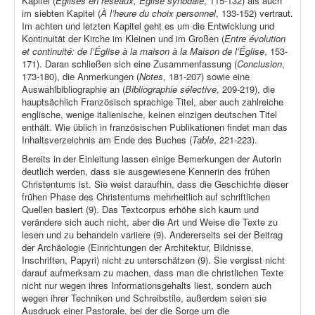
Kapitel (
Églises en réseaux, Église synodale
, 115-132) als auch
im siebten Kapitel (
À l’heure du choix personnel
, 133-152) vertraut.
Im achten und letzten Kapitel geht es um die Entwicklung und
Kontinuität der Kirche im Kleinen und im Großen (
Entre évolution
et continuité: de l’Église à la maison à la Maison de l’Église
, 153-
171). Daran schließen sich eine Zusammenfassung (
Conclusion
,
173-180), die Anmerkungen (
Notes
, 181-207) sowie eine
Auswahlbibliographie an (
Bibliographie sélective
, 209-219), die
hauptsächlich Französisch sprachige Titel, aber auch zahlreiche
englische, wenige italienische, keinen einzigen deutschen Titel
enthält. Wie üblich in französischen Publikationen findet man das
Inhaltsverzeichnis am Ende des Buches (
Table
, 221-223).
Bereits in der Einleitung lassen einige Bemerkungen der Autorin
deutlich werden, dass sie ausgewiesene Kennerin des frühen
Christentums ist. Sie weist daraufhin, dass die Geschichte dieser
frühen Phase des Christentums mehrheitlich auf schriftlichen
Quellen basiert (9). Das Textcorpus erhöhe sich kaum und
verändere sich auch nicht, aber die Art und Weise die Texte zu
lesen und zu behandeln variiere (9). Andererseits sei der Beitrag
der Archäologie (Einrichtungen der Architektur, Bildnisse,
Inschriften, Papyri) nicht zu unterschätzen (9). Sie vergisst nicht
darauf aufmerksam zu machen, dass man die christlichen Texte
nicht nur wegen ihres Informationsgehalts liest, sondern auch
wegen ihrer Techniken und Schreibstile, außerdem seien sie
Ausdruck einer Pastorale, bei der die Sorge um die