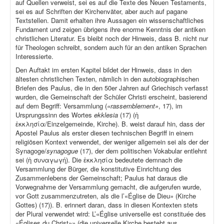
auf Quellen verweist, sei es auf die Texte des Neuen Testaments,
sei es auf Schriften der Kirchenväter, aber auch auf pagane
Textstellen. Damit erhalten ihre Aussagen ein wissenschaftliches
Fundament und zeigen übrigens ihre enorme Kenntnis der antiken
christlichen Literatur. Es bleibt noch der Hinweis, dass B. nicht nur
für Theologen schreibt, sondern auch für an den antiken Sprachen
Interessierte.
Den Auftakt im ersten Kapitel bildet der Hinweis, dass in den
ältesten christlichen Texten, nämlich in den autobiographischen
Briefen des Paulus, die in den 50er Jahren auf Griechisch verfasst
wurden, die Gemeinschaft der Schüler Christi erscheint, basierend
auf dem Begriff: Versammlung (
«rassemblement»
, 17), im
Ursprungssinn des Wortes
ekklesia
(17) (ἡ
ἐκκλησία/Einzelgemeinde, Kirche). B. weist darauf hin, dass der
Apostel Paulus als erster diesen technischen Begriff in einem
religiösen Kontext verwendet, der weniger allgemein sei als der der
Synagoge/
synagogue
(17), der dem politischen Vokabular entlehnt
sei (ἡ συναγωγή). Die ἐκκλησία bedeutete demnach die
Versammlung der Bürger, die konstitutive Einrichtung des
Zusammenlebens der Gemeinschaft; Paulus hat daraus die
Vorwegnahme der Versammlung gemacht, die aufgerufen wurde,
vor Gott zusammenzutreten, als die l’«Église de Dieu» (Kirche
Gottes) (17)). B. erinnert daran, dass in diesen Kontexten stets
der Plural verwendet wird: L’«Église universelle est constituée des
«Églises du Christ»» (die universelle Kirche besteht aus