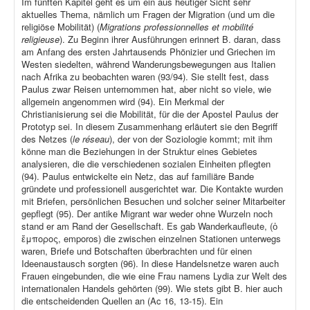
Im fünften Kapitel geht es um ein aus heutiger Sicht sehr
aktuelles Thema, nämlich um Fragen der Migration (und um die
religiöse Mobilität) (
Migrations professionnelles et mobilité
religieuse
). Zu Beginn ihrer Ausführungen erinnert B. daran, dass
am Anfang des ersten Jahrtausends Phönizier und Griechen im
Westen siedelten, während Wanderungsbewegungen aus Italien
nach Afrika zu beobachten waren (93/94). Sie stellt fest, dass
Paulus zwar Reisen unternommen hat, aber nicht so viele, wie
allgemein angenommen wird (94). Ein Merkmal der
Christianisierung sei die Mobilität, für die der Apostel Paulus der
Prototyp sei. In diesem Zusammenhang erläutert sie den Begriff
des Netzes (
le réseau
), der von der Soziologie kommt; mit ihm
könne man die Beziehungen in der Struktur eines Gebietes
analysieren, die die verschiedenen sozialen Einheiten pflegten
(94). Paulus entwickelte ein Netz, das auf familiäre Bande
gründete und professionell ausgerichtet war. Die Kontakte wurden
mit Briefen, persönlichen Besuchen und solcher seiner Mitarbeiter
gepflegt (95). Der antike Migrant war weder ohne Wurzeln noch
stand er am Rand der Gesellschaft. Es gab Wanderkaufleute, (ὁ
ἔμπορος, emporos) die zwischen einzelnen Stationen unterwegs
waren, Briefe und Botschaften überbrachten und für einen
Ideenaustausch sorgten (96). In diese Handelsnetze waren auch
Frauen eingebunden, die wie eine Frau namens Lydia zur Welt des
internationalen Handels gehörten (99). Wie stets gibt B. hier auch
die entscheidenden Quellen an (Ac 16, 13-15). Ein