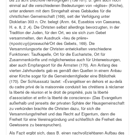
einmal auf die verschiedenen Bedeutungen von «église» (Kirche),
unter anderem mit dem Sinngehalt eines Gebäudes für die
christlichen Gemeinschaft (169), seit der Verfolgung unter
Diokletian 303 n. Chr. belegt (Anm. 64, Eusebios von Caesarea,
H. e. 8, 2 ,4). Die Christen selbst allerdings bevorzugten, in der
Tradition der Juden, für den Ort, wo sie sich zum Gebet
versammelten, den Ausdruck «lieu de prière»
(προσευχή/
proseuchè/
Ort des Gebets, 169). Die
Versammlungsorte der Christen entwickelten verschiedene
Funktionen: Taufkapelle, Ort für die Eucharistie, Ort für
Zusammenkünfte und möglicherweise auch für Unterweisungen,
aber auch Empfangsort für die Ärmsten (170). Am Anfang des
vierten Jahrhunderts gab es gemäß den Quellen in einem Anbau
einer Kirche sogar für die Gemeindemitglieder eine Bibliothek
(170). Der Schlusssatz lautet: «Évangéliser en dehors et au-delà
du cadre privé de la maisonnée conduisit les chrétiens à réclamer
la liberté de réunion et le droit de propriété, puis la liberté
d’association et enfin la liberté de conscience» (Das Evangelium
außerhalb und jenseits der privaten Sphäre der Hausgemeinschaft
zu verkünden brachte die Christen dazu, für sich die
Versammlungsfreiheit und das Recht auf Eigentum, dann die
Freiheit für eine Vereinsgründung und schließlich die Freiheit des
Gewissens zu beanspruchen).
Als Fazit ergibt sich, dass B. einen nachvollziehbaren Aufbau des