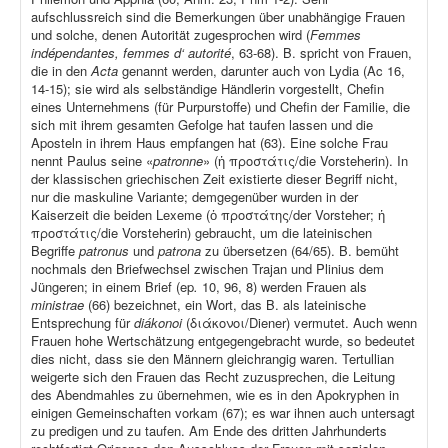
aufschlussreich sind die Bemerkungen über unabhängige Frauen
und solche, denen Autorität zugesprochen wird (
Femmes
indépendantes, femmes d‘ autorité
, 63-68). B. spricht von Frauen,
die in den
Acta
genannt werden, darunter auch von Lydia (Ac 16,
14-15); sie wird als selbständige Händlerin vorgestellt, Chefin
eines Unternehmens (für Purpurstoffe) und Chefin der Familie, die
sich mit ihrem gesamten Gefolge hat taufen lassen und die
Aposteln in ihrem Haus empfangen hat (63). Eine solche Frau
nennt Paulus seine «
patronne
» (ἡ προστάτις/die Vorsteherin). In
der klassischen griechischen Zeit existierte dieser Begriff nicht,
nur die maskuline Variante; demgegenüber wurden in der
Kaiserzeit die beiden Lexeme (ὁ προστάτης/der Vorsteher; ἡ
προστάτις/die Vorsteherin) gebraucht, um die lateinischen
Begriffe
patronus
und
patrona
zu übersetzen (64/65). B. bemüht
nochmals den Briefwechsel zwischen Trajan und Plinius dem
Jüngeren; in einem Brief (ep
.
10, 96, 8) werden Frauen als
ministrae
(66) bezeichnet, ein Wort, das B. als lateinische
Entsprechung für
diákonoi
(διάκονοι/Diener) vermutet. Auch wenn
Frauen hohe Wertschätzung entgegengebracht wurde, so bedeutet
dies nicht, dass sie den Männern gleichrangig waren. Tertullian
weigerte sich den Frauen das Recht zuzusprechen, die Leitung
des Abendmahles zu übernehmen, wie es in den Apokryphen in
einigen Gemeinschaften vorkam (67); es war ihnen auch untersagt
zu predigen und zu taufen. Am Ende des dritten Jahrhunderts