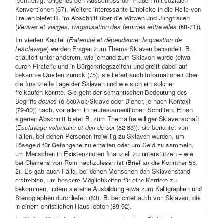
rechtfertigt Origenes den Ausschluss der Frauen mit sozialen
Konventionen (67). Weitere interessante Einblicke in die Rolle von
Frauen bietet B. im Abschnitt über die Witwen und Jungfrauen
(
Veuves et vierges: l’organisation des femmes entre elles
(68-71)).
Im vierten Kapitel (
Fraternité et dépendance: la question de
l’esclavage
) werden Fragen zum Thema Sklaven behandelt. B.
erläutert unter anderem, wie jemand zum Sklaven wurde (etwa
durch Piraterie und in Bürgerkriegszeiten) und greift dabei auf
bekannte Quellen zurück (75); sie liefert auch Informationen über
die finanzielle Lage der Sklaven und wie sich ein solcher
freikaufen konnte. Sie geht der semantischen Bedeutung des
Begriffs
doulos
(ὁ δούλος/Sklave oder Diener, je nach Kontext
(79-80)) nach, vor allem in neutestamentlichen Schriften. Einen
eigenen Abschnitt bietet B. zum Thema freiwilliger Sklavenschaft
(
Esclavage volontaire et don de soi
(82-83)); sie berichtet von
Fällen, bei denen Personen freiwillig zu Sklaven wurden, um
Lösegeld für Gefangene zu erhalten oder um Geld zu sammeln,
um Menschen in Existenznöten finanziell zu unterstützen – wie
bei Clemens von Rom nachzulesen ist (Brief an die Korinther 55,
2). Es gab auch Fälle, bei denen Menschen den Sklavenstand
erstrebten, um bessere Möglichkeiten für eine Karriere zu
bekommen, indem sie eine Ausbildung etwa zum Kalligraphen und
Stenographen durchliefen (83). B. berichtet auch von Sklaven, die
in einem christlichen Haus lebten (89-92).