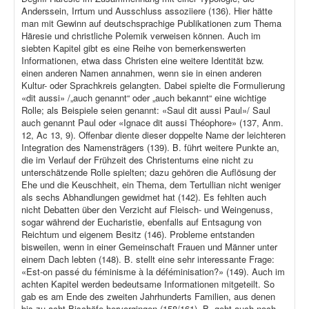
Anderssein, Irrtum und Ausschluss assoziiere (136). Hier hätte
man mit Gewinn auf deutschsprachige Publikationen zum Thema
Häresie und christliche Polemik verweisen können. Auch im
siebten Kapitel gibt es eine Reihe von bemerkenswerten
Informationen, etwa dass Christen eine weitere Identität bzw.
einen anderen Namen annahmen, wenn sie in einen anderen
Kultur- oder Sprachkreis gelangten. Dabei spielte die Formulierung
«dit aussi» /„auch genannt“ oder „auch bekannt“ eine wichtige
Rolle; als Beispiele seien genannt: «Saul dit aussi Paul»/ Saul
auch genannt Paul oder «Ignace dit aussi Théophore» (137, Anm.
12, Ac 13, 9). Offenbar diente dieser doppelte Name der leichteren
Integration des Namensträgers (139). B. führt weitere Punkte an,
die im Verlauf der Frühzeit des Christentums eine nicht zu
unterschätzende Rolle spielten; dazu gehören die Auflösung der
Ehe und die Keuschheit, ein Thema, dem Tertullian nicht weniger
als sechs Abhandlungen gewidmet hat (142). Es fehlten auch
nicht Debatten über den Verzicht auf Fleisch- und Weingenuss,
sogar während der Eucharistie, ebenfalls auf Entsagung von
Reichtum und eigenem Besitz (146). Probleme entstanden
bisweilen, wenn in einer Gemeinschaft Frauen und Männer unter
einem Dach lebten (148). B. stellt eine sehr interessante Frage:
«Est-on passé du féminisme à la déféminisation?» (149). Auch im
achten Kapitel werden bedeutsame Informationen mitgeteilt. So
gab es am Ende des zweiten Jahrhunderts Familien, aus denen
bis zu acht Bischöfe hervorgingen (158/161). B. geht auch noch