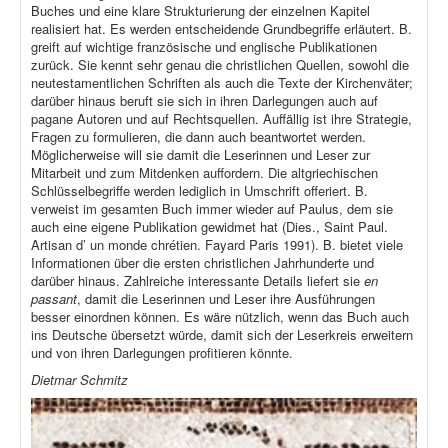
Buches und eine klare Strukturierung der einzelnen Kapitel
realisiert hat. Es werden entscheidende Grundbegriffe erläutert. B.
greift auf wichtige französische und englische Publikationen
zurück. Sie kennt sehr genau die christlichen Quellen, sowohl die
neutestamentlichen Schriften als auch die Texte der Kirchenväter;
darüber hinaus beruft sie sich in ihren Darlegungen auch auf
pagane Autoren und auf Rechtsquellen. Auffällig ist ihre Strategie,
Fragen zu formulieren, die dann auch beantwortet werden.
Möglicherweise will sie damit die Leserinnen und Leser zur
Mitarbeit und zum Mitdenken auffordern. Die altgriechischen
Schlüsselbegriffe werden lediglich in Umschrift offeriert. B.
verweist im gesamten Buch immer wieder auf Paulus, dem sie
auch eine eigene Publikation gewidmet hat (Dies., Saint Paul.
Artisan d’ un monde chrétien. Fayard Paris 1991). B. bietet viele
Informationen über die ersten christlichen Jahrhunderte und
darüber hinaus. Zahlreiche interessante Details liefert sie
en
passant
, damit die Leserinnen und Leser ihre Ausführungen
besser einordnen können. Es wäre nützlich, wenn das Buch auch
ins Deutsche übersetzt würde, damit sich der Leserkreis erweitern
und von ihren Darlegungen profitieren könnte.
Dietmar Schmitz