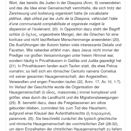
Wort, das bereits die Juden in der Diaspora (Anm. 9) verwendeten
und das die Idee einer Gemeinschaft vermittelte, die sich trotz der
Zerstreuung und Isolierung organisiert hatte (
le vocabulaire
pléthos, déjà utilisé par les Juifs de la Diaspora, véhiculait l’idée
d’une communauté comptabilisée et organisée malgré la
dispersion et l’isolement,
20). In Opposition dazu steht der Begriff
ochlos
(ὁ ὄχλος, ungeordnete Menge), den die Griechen für eine
konfuse und nicht bezifferbare Menschenmenge anwendeten (20).
Die Ausführungen der Autorin bieten viele interessante Details und
Facetten. Wie nebenbei erfährt man, dass Jesus nicht immer der
Prediger vor großen Versammlungen unter freiem Himmel war,
sondern häufig in Privathäusern in Galiläa und Judäa gepredigt hat
(21). In Privathäusern fanden auch Taufen statt, die etwa Petrus
vornahm; so ließ sich ein römischer Centurio namens Cornelius
mit seiner gesamten Hausgemeinschaft, den Angestellten,
Verwandten und engen Freunden taufen (22, Anm. 17, Ac 10, 1-7).
Im Verlauf der Geschichte wurde die Organisation der
Hausgemeinschaft (ὁ οἶκος, maisonnée,) immer komplexer und
größer, etwa durch die Landflucht und die Migrationsbewegungen
(25). B. bemerkt dazu, dass die Freigelassenen am
oikos
gebunden blieben, zumindest bis zum Tod des Hausherrn,
aufgrund einer Klausel des Aufenthaltsrechts (ἡ παραμονή,
paramonè
,
25). Sie beschreibt zunächst die typisch griechische
und römische Hausgemeinschaft der vorchristlichen Zeit (28-32),
um dann Einzelheiten der christlichen Hausgemeinschaft zu liefern