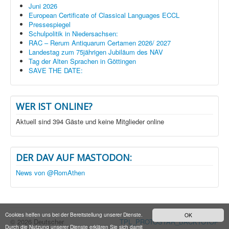
Juni 2026
European Certificate of Classical Languages ECCL
Pressespiegel
Schulpolitik in Niedersachsen:
RAC – Rerum Antiquarum Certamen 2026/ 2027
Landestag zum 75jährigen Jubiläum des NAV
Tag der Alten Sprachen in Göttingen
SAVE THE DATE:
WER IST ONLINE?
Aktuell sind 394 Gäste und keine Mitglieder online
DER DAV AUF MASTODON:
News von @RomAthen
Cookies helfen uns bei der Bereitstellung unserer Dienste.
OK
© 2026 Deutscher
TPL_PROTOSTAR_BACKTOTOP
Durch die Nutzung unserer Dienste erklären Sie sich damit