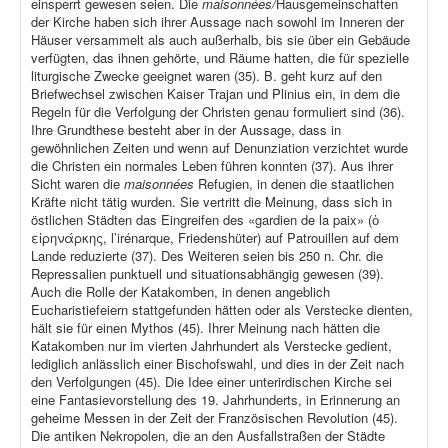
einsperrt gewesen seien. Die
maisonnées/
Hausgemeinschaften
der Kirche haben sich ihrer Aussage nach sowohl im Inneren der
Häuser versammelt als auch außerhalb, bis sie über ein Gebäude
verfügten, das ihnen gehörte, und Räume hatten, die für spezielle
liturgische Zwecke geeignet waren (35). B. geht kurz auf den
Briefwechsel zwischen Kaiser Trajan und Plinius ein, in dem die
Regeln für die Verfolgung der Christen genau formuliert sind (36).
Ihre Grundthese besteht aber in der Aussage, dass in
gewöhnlichen Zeiten und wenn auf Denunziation verzichtet wurde
die Christen ein normales Leben führen konnten (37). Aus ihrer
Sicht waren die
maisonnées
Refugien, in denen die staatlichen
Kräfte nicht tätig wurden. Sie vertritt die Meinung, dass sich in
östlichen Städten das Eingreifen des «gardien de la paix» (ὁ
εἰρηνάρκης, l’irénarque, Friedenshüter) auf Patrouillen auf dem
Lande reduzierte (37). Des Weiteren seien bis 250 n. Chr. die
Repressalien punktuell und situationsabhängig gewesen (39).
Auch die Rolle der Katakomben, in denen angeblich
Eucharistiefeiern stattgefunden hätten oder als Verstecke dienten,
hält sie für einen Mythos (45). Ihrer Meinung nach hätten die
Katakomben nur im vierten Jahrhundert als Verstecke gedient,
lediglich anlässlich einer Bischofswahl, und dies in der Zeit nach
den Verfolgungen (45). Die Idee einer unterirdischen Kirche sei
eine Fantasievorstellung des 19. Jahrhunderts, in Erinnerung an
geheime Messen in der Zeit der Französischen Revolution (45).
Die antiken Nekropolen, die an den Ausfallstraßen der Städte