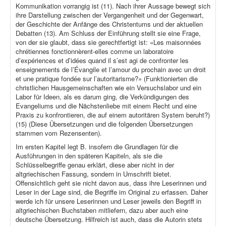
Kommunikation vorrangig ist (11). Nach ihrer Aussage bewegt sich
ihre Darstellung zwischen der Vergangenheit und der Gegenwart,
der Geschichte der Anfänge des Christentums und der aktuellen
Debatten (13). Am Schluss der Einführung stellt sie eine Frage,
von der sie glaubt, dass sie gerechtfertigt ist: «Les maisonnées
chrétiennes fonctionnèrent-elles comme un laboratoire
d’expériences et d’idées quand il s’est agi de confronter les
enseignements de l’Évangile et l’amour du prochain avec un droit
et une pratique fondée sur l’autoritarisme?» (Funktionierten die
christlichen Hausgemeinschaften wie ein Versuchslabor und ein
Labor für Ideen, als es darum ging, die Verkündigungen des
Evangeliums und die Nächstenliebe mit einem Recht und eine
Praxis zu konfrontieren, die auf einem autoritären System beruht?)
(15) (Diese Übersetzungen und die folgenden Übersetzungen
stammen vom Rezensenten).
Im ersten Kapitel legt B. insofern die Grundlagen für die
Ausführungen in den späteren Kapiteln, als sie die
Schlüsselbegriffe genau erklärt, diese aber nicht in der
altgriechischen Fassung, sondern in Umschrift bietet.
Offensichtlich geht sie nicht davon aus, dass ihre Leserinnen und
Leser in der Lage sind, die Begriffe im Original zu erfassen. Daher
werde ich für unsere Leserinnen und Leser jeweils den Begriff in
altgriechischen Buchstaben mitliefern, dazu aber auch eine
deutsche Übersetzung. Hilfreich ist auch, dass die Autorin stets