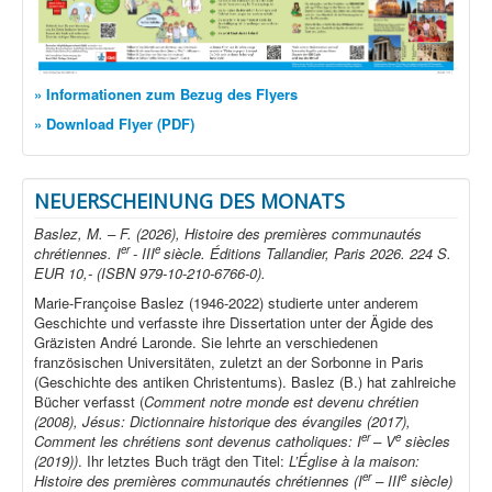
» Informationen zum Bezug des Flyers
» Download Flyer (PDF)
NEUERSCHEINUNG DES MONATS
Baslez, M. – F. (2026), Histoire des premières communautés
er
e
chrétiennes. I
- III
siècle. Éditions Tallandier, Paris 2026. 224 S.
EUR 10,- (ISBN 979-10-210-6766-0).
Marie-Françoise Baslez (1946-2022) studierte unter anderem
Geschichte und verfasste ihre Dissertation unter der Ägide des
Gräzisten André Laronde. Sie lehrte an verschiedenen
französischen Universitäten, zuletzt an der Sorbonne in Paris
(Geschichte des antiken Christentums). Baslez (B.) hat zahlreiche
Bücher verfasst (
Comment notre monde est devenu chrétien
(2008), Jésus: Dictionnaire historique des évangiles (2017),
er
e
Comment les chrétiens sont devenus catholiques: I
– V
siècles
(2019))
. Ihr letztes Buch trägt den Titel:
L’Église à la maison:
er
e
Histoire des premières communautés chrétiennes (I
– III
siècle)