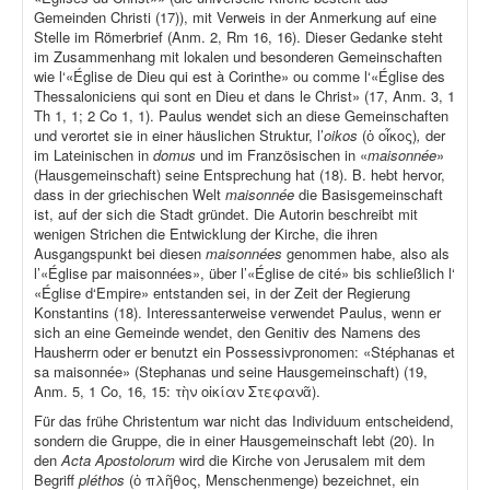
Gemeinden Christi (17)), mit Verweis in der Anmerkung auf eine
Stelle im Römerbrief (Anm. 2, Rm 16, 16). Dieser Gedanke steht
im Zusammenhang mit lokalen und besonderen Gemeinschaften
wie l‘«Église de Dieu qui est à Corinthe» ou comme l‘«Église des
Thessaloniciens qui sont en Dieu et dans le Christ» (17, Anm. 3, 1
Th 1, 1; 2 Co 1, 1). Paulus wendet sich an diese Gemeinschaften
und verortet sie in einer häuslichen Struktur, l’
oikos
(ὁ οἶκος)
,
der
im Lateinischen in
domus
und im Französischen in «
maisonnée
»
(Hausgemeinschaft) seine Entsprechung hat (18). B. hebt hervor,
dass in der griechischen Welt
maisonnée
die Basisgemeinschaft
ist, auf der sich die Stadt gründet. Die Autorin beschreibt mit
wenigen Strichen die Entwicklung der Kirche, die ihren
Ausgangspunkt bei diesen
maisonnées
genommen habe, also als
l’«Église par maisonnées», über l’«Église de cité» bis schließlich l‘
«Église d‘Empire» entstanden sei, in der Zeit der Regierung
Konstantins (18). Interessanterweise verwendet Paulus, wenn er
sich an eine Gemeinde wendet, den Genitiv des Namens des
Hausherrn oder er benutzt ein Possessivpronomen: «Stéphanas et
sa maisonnée» (Stephanas und seine Hausgemeinschaft) (19,
Anm. 5, 1 Co, 16, 15: τὴν οἰκίαν Στεφανᾶ).
Für das frühe Christentum war nicht das Individuum entscheidend,
sondern die Gruppe, die in einer Hausgemeinschaft lebt (20). In
den
Acta Apostolorum
wird die Kirche von Jerusalem mit dem
Begriff
pléthos
(ὁ πλῆθος, Menschenmenge) bezeichnet, ein