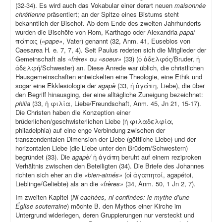
(32-34). Es wird auch das Vokabular einer derart neuen
maisonnée
chrétienne
präsentiert; an der Spitze eines Bistums steht
bekanntlich der Bischof. Ab dem Ende des zweiten Jahrhunderts
wurden die Bischöfe von Rom, Karthago oder Alexandria
papa
/
πάπας (
«pape»
, Vater) genannt (32, Anm. 41, Eusebios von
Caesarea H
.
e
.
7, 7, 4). Seit Paulus redeten sich die Mitglieder der
Gemeinschaft als
«frère»
ou
«soeur»
(33) (ὁ ἀδελφός/Bruder, ἡ
ἀδελφή/Schwester) an. Diese Anrede war üblich, die christlichen
Hausgemeinschaften entwickelten eine Theologie, eine Ethik und
sogar eine Ekklesiologie der
agapè
(33, ἡ ἀγάπη, Liebe), die über
den Begriff hinausging, der eine alltägliche Zuneigung bezeichnet:
philia
(33, ἡ φιλία, Liebe/Freundschaft, Anm. 45, Jn 21, 15-17).
Die Christen haben die Konzeption einer
brüderlichen/geschwisterlichen Liebe (ἡ φιλαδελφία
,
philadelphia) auf eine enge Verbindung zwischen der
transzendentalen Dimension der Liebe (göttliche Liebe) und der
horizontalen Liebe (die Liebe unter den Brüdern/Schwestern)
begründet (33). Die
agapè/
ἡ ἀγάπη beruht auf einem reziproken
Verhältnis zwischen den Beteiligten (34). Die Briefe des Johannes
richten sich eher an die
«bien-aimés»
(οἱ ἀγαπητοί, agapétoi,
Lieblinge/Geliebte) als an die
«frères»
(34, Anm. 50, 1 Jn 2, 7).
Im zweiten Kapitel (
Ni cachées, ni confinées: le mythe d’une
Église souterraine
) möchte B. den Mythos einer Kirche im
Untergrund widerlegen, deren Gruppierungen nur versteckt und