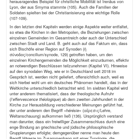
herausragendes Beispiel für christliche Mobilität ist Irenäus von
Lyon, der aus Smyrna stammte (105). Auch die Familien der
Soldaten spielten bei der Christianisierung eine wichtige Rolle
(107-109).
In den letzten drei Kapiteln werden einige Aspekte weiter entfaltet,
so etwa die Kirchen in den Metropolen, die Beziehungen zwischen
einzelnen Gemeinden im Gesamtreich oder auch der Unterschied
zwischen Stadt und Land. B. geht auch auf das Faktum ein, dass
sich Bischöfe einer Region auf Synoden (ἡ
σύνοδος/concilium/synode, 129) getroffen haben, um den
einzelnen Kirchengemeinden die Möglichkeit einzuräumen, effektiv
an notwendigen Beschlüssen teilzunehmen (Kapitel VI). Hinweise
auf den synodalen Weg, wie er in Deutschland seit 2018 im
Gespräch ist, werden nicht geliefert, offensichtlich auch, weil es
sich hierbei wohl um ein deutsches Phänomen handelt, das in der
Weltkirche unterschiedlich betrachtet wird. Im siebten Kapitel wird
unter anderem thematisiert, dass der theologische Aufruhr
(
l’effervescence théologique
) ab dem zweiten Jahrhundert in der
Kirche zur Herausbildung verschiedener Meinungen geführt hat,
der unter anderem den Begriff «
hérésie
» (αἵρεσις/Lehre,
Weltanschauung) aufkommen ließ (136). Ursprünglich verstand
man darunter, dass ein freiwilliger Zusammenschluss durch eine
enge Bindung an griechische und jüdische philosophische
Gruppierungen erfolgte; demgegenüber nenne man heute den
Begriff Häresie im Zusammenhang mit einer Typologie, die