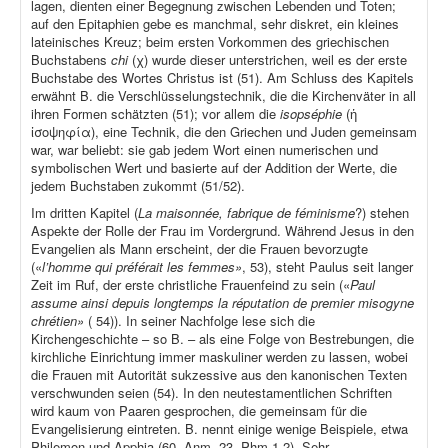
lagen, dienten einer Begegnung zwischen Lebenden und Toten;
auf den Epitaphien gebe es manchmal, sehr diskret, ein kleines
lateinisches Kreuz; beim ersten Vorkommen des griechischen
Buchstabens
chi
(χ) wurde dieser unterstrichen, weil es der erste
Buchstabe des Wortes Christus ist (51). Am Schluss des Kapitels
erwähnt B. die Verschlüsselungstechnik, die die Kirchenväter in all
ihren Formen schätzten (51); vor allem die
isopséphie
(ἡ
ἰσοψηφία), eine Technik, die den Griechen und Juden gemeinsam
war, war beliebt: sie gab jedem Wort einen numerischen und
symbolischen Wert und basierte auf der Addition der Werte, die
jedem Buchstaben zukommt (51/52).
Im dritten Kapitel (
La maisonnée, fabrique de féminisme
?) stehen
Aspekte der Rolle der Frau im Vordergrund. Während Jesus in den
Evangelien als Mann erscheint, der die Frauen bevorzugte
(«
l’homme qui préférait les femmes»
, 53), steht Paulus seit langer
Zeit im Ruf, der erste christliche Frauenfeind zu sein («
Paul
assume ainsi depuis longtemps la réputation de premier misogyne
chrétien»
( 54)). In seiner Nachfolge lese sich die
Kirchengeschichte – so B. – als eine Folge von Bestrebungen, die
kirchliche Einrichtung immer maskuliner werden zu lassen, wobei
die Frauen mit Autorität sukzessive aus den kanonischen Texten
verschwunden seien (54). In den neutestamentlichen Schriften
wird kaum von Paaren gesprochen, die gemeinsam für die
Evangelisierung eintreten. B. nennt einige wenige Beispiele, etwa
Philemon und Apphia (60, Anm. 23, Phm 1-2). Sehr