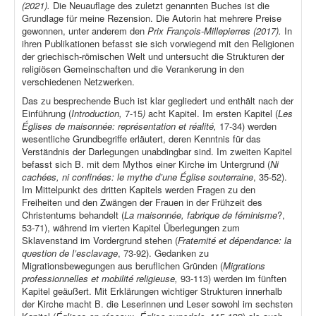
(2021).
Die Neuauflage des zuletzt genannten Buches ist die
Grundlage für meine Rezension. Die Autorin hat mehrere Preise
gewonnen, unter anderem den
Prix François-Millepierres (2017).
In
ihren Publikationen befasst sie sich vorwiegend mit den Religionen
der griechisch-römischen Welt und untersucht die Strukturen der
religiösen Gemeinschaften und die Verankerung in den
verschiedenen Netzwerken.
Das zu besprechende Buch ist klar gegliedert und enthält nach der
Einführung (
Introduction,
7-15
)
acht Kapitel. Im ersten Kapitel (
Les
Églises de maisonnée: représentation et réalité,
17-34) werden
wesentliche Grundbegriffe erläutert, deren Kenntnis für das
Verständnis der Darlegungen unabdingbar sind. Im zweiten Kapitel
befasst sich B. mit dem Mythos einer Kirche im Untergrund (
Ni
cachées, ni confinées: le mythe d’une Église souterraine
, 35-52).
Im Mittelpunkt des dritten Kapitels werden Fragen zu den
Freiheiten und den Zwängen der Frauen in der Frühzeit des
Christentums behandelt (
La maisonnée, fabrique de féminisme
?,
53-71), während im vierten Kapitel Überlegungen zum
Sklavenstand im Vordergrund stehen (
Fraternité et dépendance: la
question de l’esclavage
, 73-92). Gedanken zu
Migrationsbewegungen aus beruflichen Gründen (
Migrations
professionnelles et mobilité religieuse,
93-113) werden im fünften
Kapitel geäußert. Mit Erklärungen wichtiger Strukturen innerhalb
der Kirche macht B. die Leserinnen und Leser sowohl im sechsten