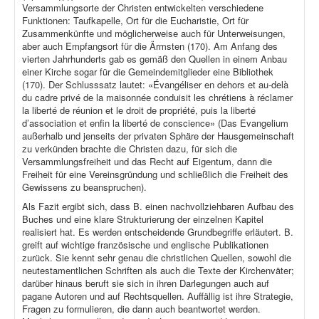
Versammlungsorte der Christen entwickelten verschiedene
Funktionen: Taufkapelle, Ort für die Eucharistie, Ort für
Zusammenkünfte und möglicherweise auch für Unterweisungen,
aber auch Empfangsort für die Ärmsten (170). Am Anfang des
vierten Jahrhunderts gab es gemäß den Quellen in einem Anbau
einer Kirche sogar für die Gemeindemitglieder eine Bibliothek
(170). Der Schlusssatz lautet: «Évangéliser en dehors et au-delà
du cadre privé de la maisonnée conduisit les chrétiens à réclamer
la liberté de réunion et le droit de propriété, puis la liberté
d’association et enfin la liberté de conscience» (Das Evangelium
außerhalb und jenseits der privaten Sphäre der Hausgemeinschaft
zu verkünden brachte die Christen dazu, für sich die
Versammlungsfreiheit und das Recht auf Eigentum, dann die
Freiheit für eine Vereinsgründung und schließlich die Freiheit des
Gewissens zu beanspruchen).
Als Fazit ergibt sich, dass B. einen nachvollziehbaren Aufbau des
Buches und eine klare Strukturierung der einzelnen Kapitel
realisiert hat. Es werden entscheidende Grundbegriffe erläutert. B.
greift auf wichtige französische und englische Publikationen
zurück. Sie kennt sehr genau die christlichen Quellen, sowohl die
neutestamentlichen Schriften als auch die Texte der Kirchenväter;
darüber hinaus beruft sie sich in ihren Darlegungen auch auf
pagane Autoren und auf Rechtsquellen. Auffällig ist ihre Strategie,
Fragen zu formulieren, die dann auch beantwortet werden.