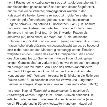
nennt Paulus seine «
patronne
» (ἡ προστάτις/die Vorsteherin). In
der klassischen griechischen Zeit existierte dieser Begriff nicht,
nur die maskuline Variante; demgegenüber wurden in der
Kaiserzeit die beiden Lexeme (ὁ προστάτης/der Vorsteher; ἡ
προστάτις/die Vorsteherin) gebraucht, um die lateinischen
Begriffe
patronus
und
patrona
zu übersetzen (64/65). B. bemüht
nochmals den Briefwechsel zwischen Trajan und Plinius dem
Jüngeren; in einem Brief (ep
.
10, 96, 8) werden Frauen als
ministrae
(66) bezeichnet, ein Wort, das B. als lateinische
Entsprechung für
diákonoi
(διάκονοι/Diener) vermutet. Auch wenn
Frauen hohe Wertschätzung entgegengebracht wurde, so bedeutet
dies nicht, dass sie den Männern gleichrangig waren. Tertullian
weigerte sich den Frauen das Recht zuzusprechen, die Leitung
des Abendmahles zu übernehmen, wie es in den Apokryphen in
einigen Gemeinschaften vorkam (67); es war ihnen auch untersagt
zu predigen und zu taufen. Am Ende des dritten Jahrhunderts
rechtfertigt Origenes den Ausschluss der Frauen mit sozialen
Konventionen (67). Weitere interessante Einblicke in die Rolle von
Frauen bietet B. im Abschnitt über die Witwen und Jungfrauen
(
Veuves et vierges: l’organisation des femmes entre elles
(68-71)).
Im vierten Kapitel (
Fraternité et dépendance: la question de
l’esclavage
) werden Fragen zum Thema Sklaven behandelt. B.
erläutert unter anderem, wie jemand zum Sklaven wurde (etwa
durch Piraterie und in Bürgerkriegszeiten) und greift dabei auf