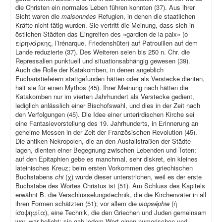
die Christen ein normales Leben führen konnten (37). Aus ihrer
Sicht waren die
maisonnées
Refugien, in denen die staatlichen
Kräfte nicht tätig wurden. Sie vertritt die Meinung, dass sich in
östlichen Städten das Eingreifen des «gardien de la paix» (ὁ
εἰρηνάρκης, l’irénarque, Friedenshüter) auf Patrouillen auf dem
Lande reduzierte (37). Des Weiteren seien bis 250 n. Chr. die
Repressalien punktuell und situationsabhängig gewesen (39).
Auch die Rolle der Katakomben, in denen angeblich
Eucharistiefeiern stattgefunden hätten oder als Verstecke dienten,
hält sie für einen Mythos (45). Ihrer Meinung nach hätten die
Katakomben nur im vierten Jahrhundert als Verstecke gedient,
lediglich anlässlich einer Bischofswahl, und dies in der Zeit nach
den Verfolgungen (45). Die Idee einer unterirdischen Kirche sei
eine Fantasievorstellung des 19. Jahrhunderts, in Erinnerung an
geheime Messen in der Zeit der Französischen Revolution (45).
Die antiken Nekropolen, die an den Ausfallstraßen der Städte
lagen, dienten einer Begegnung zwischen Lebenden und Toten;
auf den Epitaphien gebe es manchmal, sehr diskret, ein kleines
lateinisches Kreuz; beim ersten Vorkommen des griechischen
Buchstabens
chi
(χ) wurde dieser unterstrichen, weil es der erste
Buchstabe des Wortes Christus ist (51). Am Schluss des Kapitels
erwähnt B. die Verschlüsselungstechnik, die die Kirchenväter in all
ihren Formen schätzten (51); vor allem die
isopséphie
(ἡ
ἰσοψηφία), eine Technik, die den Griechen und Juden gemeinsam
war, war beliebt: sie gab jedem Wort einen numerischen und