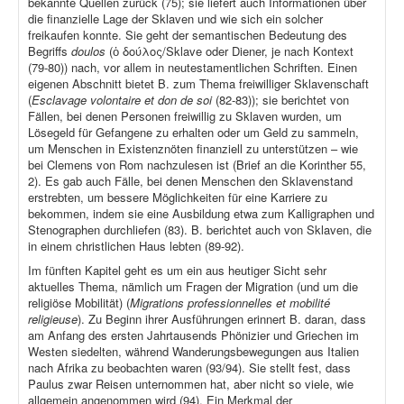
bekannte Quellen zurück (75); sie liefert auch Informationen über
die finanzielle Lage der Sklaven und wie sich ein solcher
freikaufen konnte. Sie geht der semantischen Bedeutung des
Begriffs
doulos
(ὁ δούλος/Sklave oder Diener, je nach Kontext
(79-80)) nach, vor allem in neutestamentlichen Schriften. Einen
eigenen Abschnitt bietet B. zum Thema freiwilliger Sklavenschaft
(
Esclavage volontaire et don de soi
(82-83)); sie berichtet von
Fällen, bei denen Personen freiwillig zu Sklaven wurden, um
Lösegeld für Gefangene zu erhalten oder um Geld zu sammeln,
um Menschen in Existenznöten finanziell zu unterstützen – wie
bei Clemens von Rom nachzulesen ist (Brief an die Korinther 55,
2). Es gab auch Fälle, bei denen Menschen den Sklavenstand
erstrebten, um bessere Möglichkeiten für eine Karriere zu
bekommen, indem sie eine Ausbildung etwa zum Kalligraphen und
Stenographen durchliefen (83). B. berichtet auch von Sklaven, die
in einem christlichen Haus lebten (89-92).
Im fünften Kapitel geht es um ein aus heutiger Sicht sehr
aktuelles Thema, nämlich um Fragen der Migration (und um die
religiöse Mobilität) (
Migrations professionnelles et mobilité
religieuse
). Zu Beginn ihrer Ausführungen erinnert B. daran, dass
am Anfang des ersten Jahrtausends Phönizier und Griechen im
Westen siedelten, während Wanderungsbewegungen aus Italien
nach Afrika zu beobachten waren (93/94). Sie stellt fest, dass
Paulus zwar Reisen unternommen hat, aber nicht so viele, wie
allgemein angenommen wird (94). Ein Merkmal der