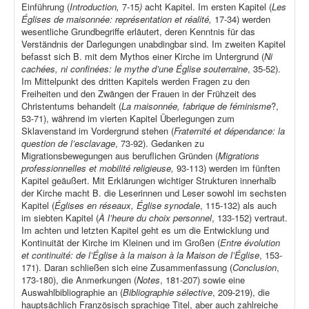
Einführung (
Introduction,
7-15
)
acht Kapitel. Im ersten Kapitel (
Les
Églises de maisonnée: représentation et réalité,
17-34) werden
wesentliche Grundbegriffe erläutert, deren Kenntnis für das
Verständnis der Darlegungen unabdingbar sind. Im zweiten Kapitel
befasst sich B. mit dem Mythos einer Kirche im Untergrund (
Ni
cachées, ni confinées: le mythe d’une Église souterraine
, 35-52).
Im Mittelpunkt des dritten Kapitels werden Fragen zu den
Freiheiten und den Zwängen der Frauen in der Frühzeit des
Christentums behandelt (
La maisonnée, fabrique de féminisme
?,
53-71), während im vierten Kapitel Überlegungen zum
Sklavenstand im Vordergrund stehen (
Fraternité et dépendance: la
question de l’esclavage
, 73-92). Gedanken zu
Migrationsbewegungen aus beruflichen Gründen (
Migrations
professionnelles et mobilité religieuse,
93-113) werden im fünften
Kapitel geäußert. Mit Erklärungen wichtiger Strukturen innerhalb
der Kirche macht B. die Leserinnen und Leser sowohl im sechsten
Kapitel (
Églises en réseaux, Église synodale
, 115-132) als auch
im siebten Kapitel (
À l’heure du choix personnel
, 133-152) vertraut.
Im achten und letzten Kapitel geht es um die Entwicklung und
Kontinuität der Kirche im Kleinen und im Großen (
Entre évolution
et continuité: de l’Église à la maison à la Maison de l’Église
, 153-
171). Daran schließen sich eine Zusammenfassung (
Conclusion
,
173-180), die Anmerkungen (
Notes
, 181-207) sowie eine
Auswahlbibliographie an (
Bibliographie sélective
, 209-219), die
hauptsächlich Französisch sprachige Titel, aber auch zahlreiche