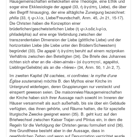
Hausgemeinschaften entwickelten eine Theologie, eine Ethik und
sogar eine Ekklesiologie der
agapè
(33, ἡ ἀγάπη, Liebe), die über
den Begriff hinausging, der eine alltägliche Zuneigung bezeichnet:
philia
(33, ἡ φιλία, Liebe/Freundschaft, Anm. 45, Jn 21, 15-17).
Die Christen haben die Konzeption einer
brüderlichen/geschwisterlichen Liebe (ἡ φιλαδελφία
,
philadelphia) auf eine enge Verbindung zwischen der
transzendentalen Dimension der Liebe (göttliche Liebe) und der
horizontalen Liebe (die Liebe unter den Brüdern/Schwestern)
begründet (33). Die
agapè/
ἡ ἀγάπη beruht auf einem reziproken
Verhältnis zwischen den Beteiligten (34). Die Briefe des Johannes
richten sich eher an die
«bien-aimés»
(οἱ ἀγαπητοί, agapétoi,
Lieblinge/Geliebte) als an die
«frères»
(34, Anm. 50, 1 Jn 2, 7).
Im zweiten Kapitel (
Ni cachées, ni confinées: le mythe d’une
Église souterraine
) möchte B. den Mythos einer Kirche im
Untergrund widerlegen, deren Gruppierungen nur versteckt und
einsperrt gewesen seien. Die
maisonnées/
Hausgemeinschaften
der Kirche haben sich ihrer Aussage nach sowohl im Inneren der
Häuser versammelt als auch außerhalb, bis sie über ein Gebäude
verfügten, das ihnen gehörte, und Räume hatten, die für spezielle
liturgische Zwecke geeignet waren (35). B. geht kurz auf den
Briefwechsel zwischen Kaiser Trajan und Plinius ein, in dem die
Regeln für die Verfolgung der Christen genau formuliert sind (36).
Ihre Grundthese besteht aber in der Aussage, dass in
gewöhnlichen Zeiten und wenn auf Denunziation verzichtet wurde