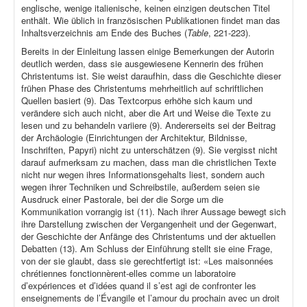
englische, wenige italienische, keinen einzigen deutschen Titel
enthält. Wie üblich in französischen Publikationen findet man das
Inhaltsverzeichnis am Ende des Buches (
Table
, 221-223).
Bereits in der Einleitung lassen einige Bemerkungen der Autorin
deutlich werden, dass sie ausgewiesene Kennerin des frühen
Christentums ist. Sie weist daraufhin, dass die Geschichte dieser
frühen Phase des Christentums mehrheitlich auf schriftlichen
Quellen basiert (9). Das Textcorpus erhöhe sich kaum und
verändere sich auch nicht, aber die Art und Weise die Texte zu
lesen und zu behandeln variiere (9). Andererseits sei der Beitrag
der Archäologie (Einrichtungen der Architektur, Bildnisse,
Inschriften, Papyri) nicht zu unterschätzen (9). Sie vergisst nicht
darauf aufmerksam zu machen, dass man die christlichen Texte
nicht nur wegen ihres Informationsgehalts liest, sondern auch
wegen ihrer Techniken und Schreibstile, außerdem seien sie
Ausdruck einer Pastorale, bei der die Sorge um die
Kommunikation vorrangig ist (11). Nach ihrer Aussage bewegt sich
ihre Darstellung zwischen der Vergangenheit und der Gegenwart,
der Geschichte der Anfänge des Christentums und der aktuellen
Debatten (13). Am Schluss der Einführung stellt sie eine Frage,
von der sie glaubt, dass sie gerechtfertigt ist: «Les maisonnées
chrétiennes fonctionnèrent-elles comme un laboratoire
d’expériences et d’idées quand il s’est agi de confronter les
enseignements de l’Évangile et l’amour du prochain avec un droit