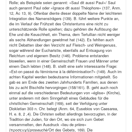
Rolle; als Beispiele seien genannt: «Saul dit aussi Paul»/ Saul
auch genannt Paul oder «Ignace dit aussi Théophore» (137, Anm.
12, Ac 13, 9). Offenbar diente dieser doppelte Name der leichteren
Integration des Namensträgers (139). B. führt weitere Punkte an,
die im Verlauf der Frühzeit des Christentums eine nicht zu
unterschätzende Rolle spielten; dazu gehören die Auflösung der
Ehe und die Keuschheit, ein Thema, dem Tertullian nicht weniger
als sechs Abhandlungen gewidmet hat (142). Es fehlten auch
nicht Debatten über den Verzicht auf Fleisch- und Weingenuss,
sogar während der Eucharistie, ebenfalls auf Entsagung von
Reichtum und eigenem Besitz (146). Probleme entstanden
bisweilen, wenn in einer Gemeinschaft Frauen und Männer unter
einem Dach lebten (148). B. stellt eine sehr interessante Frage:
«Est-on passé du féminisme à la déféminisation?» (149). Auch im
achten Kapitel werden bedeutsame Informationen mitgeteilt. So
gab es am Ende des zweiten Jahrhunderts Familien, aus denen
bis zu acht Bischöfe hervorgingen (158/161). B. geht auch noch
einmal auf die verschiedenen Bedeutungen von «église» (Kirche),
unter anderem mit dem Sinngehalt eines Gebäudes für die
christlichen Gemeinschaft (169), seit der Verfolgung unter
Diokletian 303 n. Chr. belegt (Anm. 64, Eusebios von Caesarea,
H. e. 8, 2 ,4). Die Christen selbst allerdings bevorzugten, in der
Tradition der Juden, für den Ort, wo sie sich zum Gebet
versammelten, den Ausdruck «lieu de prière»
(προσευχή/
proseuchè/
Ort des Gebets, 169). Die