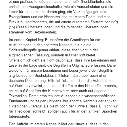
et une pratique fondée sur l’autoritarisme?» (Funktionierten die
christlichen Hausgemeinschaften wie ein Versuchslabor und ein
Labor für Ideen, als es darum ging, die Verkündigungen des
Evangeliums und die Nächstenliebe mit einem Recht und eine
Praxis zu konfrontieren, die auf einem autoritären System beruht?)
(15) (Diese Übersetzungen und die folgenden Übersetzungen
stammen vom Rezensenten).
Im ersten Kapitel legt B. insofern die Grundlagen für die
Ausführungen in den späteren Kapiteln, als sie die
Schlüsselbegriffe genau erklärt, diese aber nicht in der
altgriechischen Fassung, sondern in Umschrift bietet.
Offensichtlich geht sie nicht davon aus, dass ihre Leserinnen und
Leser in der Lage sind, die Begriffe im Original zu erfassen. Daher
werde ich für unsere Leserinnen und Leser jeweils den Begriff in
altgriechischen Buchstaben mitliefern, dazu aber auch eine
deutsche Übersetzung. Hilfreich ist auch, dass die Autorin stets
auf Quellen verweist, sei es auf die Texte des Neuen Testaments,
sei es auf Schriften der Kirchenväter, aber auch auf pagane
Textstellen. Damit erhalten ihre Aussagen ein wissenschaftliches
Fundament und zeigen übrigens ihre enorme Kenntnis der antiken
christlichen Literatur. Es bleibt noch der Hinweis, dass B. nicht nur
für Theologen schreibt, sondern auch für an den antiken Sprachen
Interessierte.
Den Auftakt im ersten Kapitel bildet der Hinweis, dass in den