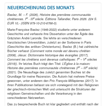
NEUERSCHEINUNG DES MONATS
Baslez, M. – F. (2026), Histoire des premières communautés
er
e
chrétiennes. I
- III
siècle. Éditions Tallandier, Paris 2026. 224 S.
EUR 10,- (ISBN 979-10-210-6766-0).
Marie-Françoise Baslez (1946-2022) studierte unter anderem
Geschichte und verfasste ihre Dissertation unter der Ägide des
Gräzisten André Laronde. Sie lehrte an verschiedenen
französischen Universitäten, zuletzt an der Sorbonne in Paris
(Geschichte des antiken Christentums). Baslez (B.) hat zahlreiche
Bücher verfasst (
Comment notre monde est devenu chrétien
(2008), Jésus: Dictionnaire historique des évangiles (2017),
er
e
Comment les chrétiens sont devenus catholiques: I
– V
siècles
(2019))
. Ihr letztes Buch trägt den Titel:
L’Église à la maison:
er
e
Histoire des premières communautés chrétiennes (I
– III
siècle)
(2021).
Die Neuauflage des zuletzt genannten Buches ist die
Grundlage für meine Rezension. Die Autorin hat mehrere Preise
gewonnen, unter anderem den
Prix François-Millepierres (2017).
In
ihren Publikationen befasst sie sich vorwiegend mit den Religionen
der griechisch-römischen Welt und untersucht die Strukturen der
religiösen Gemeinschaften und die Verankerung in den
verschiedenen Netzwerken.
Das zu besprechende Buch ist klar gegliedert und enthält nach der