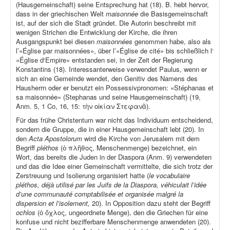
(Hausgemeinschaft) seine Entsprechung hat (18). B. hebt hervor,
dass in der griechischen Welt
maisonnée
die Basisgemeinschaft
ist, auf der sich die Stadt gründet. Die Autorin beschreibt mit
wenigen Strichen die Entwicklung der Kirche, die ihren
Ausgangspunkt bei diesen
maisonnées
genommen habe, also als
l’«Église par maisonnées», über l’«Église de cité» bis schließlich l‘
«Église d‘Empire» entstanden sei, in der Zeit der Regierung
Konstantins (18). Interessanterweise verwendet Paulus, wenn er
sich an eine Gemeinde wendet, den Genitiv des Namens des
Hausherrn oder er benutzt ein Possessivpronomen: «Stéphanas et
sa maisonnée» (Stephanas und seine Hausgemeinschaft) (19,
Anm. 5, 1 Co, 16, 15: τὴν οἰκίαν Στεφανᾶ).
Für das frühe Christentum war nicht das Individuum entscheidend,
sondern die Gruppe, die in einer Hausgemeinschaft lebt (20). In
den
Acta Apostolorum
wird die Kirche von Jerusalem mit dem
Begriff
pléthos
(ὁ πλῆθος, Menschenmenge) bezeichnet, ein
Wort, das bereits die Juden in der Diaspora (Anm. 9) verwendeten
und das die Idee einer Gemeinschaft vermittelte, die sich trotz der
Zerstreuung und Isolierung organisiert hatte (
le vocabulaire
pléthos, déjà utilisé par les Juifs de la Diaspora, véhiculait l’idée
d’une communauté comptabilisée et organisée malgré la
dispersion et l’isolement,
20). In Opposition dazu steht der Begriff
ochlos
(ὁ ὄχλος, ungeordnete Menge), den die Griechen für eine
konfuse und nicht bezifferbare Menschenmenge anwendeten (20).