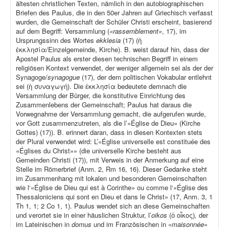
ältesten christlichen Texten, nämlich in den autobiographischen
Briefen des Paulus, die in den 50er Jahren auf Griechisch verfasst
wurden, die Gemeinschaft der Schüler Christi erscheint, basierend
auf dem Begriff: Versammlung (
«rassemblement»
, 17), im
Ursprungssinn des Wortes
ekklesia
(17) (ἡ
ἐκκλησία/Einzelgemeinde, Kirche). B. weist darauf hin, dass der
Apostel Paulus als erster diesen technischen Begriff in einem
religiösen Kontext verwendet, der weniger allgemein sei als der der
Synagoge/
synagogue
(17), der dem politischen Vokabular entlehnt
sei (ἡ συναγωγή). Die ἐκκλησία bedeutete demnach die
Versammlung der Bürger, die konstitutive Einrichtung des
Zusammenlebens der Gemeinschaft; Paulus hat daraus die
Vorwegnahme der Versammlung gemacht, die aufgerufen wurde,
vor Gott zusammenzutreten, als die l’«Église de Dieu» (Kirche
Gottes) (17)). B. erinnert daran, dass in diesen Kontexten stets
der Plural verwendet wird: L’«Église universelle est constituée des
«Églises du Christ»» (die universelle Kirche besteht aus
Gemeinden Christi (17)), mit Verweis in der Anmerkung auf eine
Stelle im Römerbrief (Anm. 2, Rm 16, 16). Dieser Gedanke steht
im Zusammenhang mit lokalen und besonderen Gemeinschaften
wie l‘«Église de Dieu qui est à Corinthe» ou comme l‘«Église des
Thessaloniciens qui sont en Dieu et dans le Christ» (17, Anm. 3, 1
Th 1, 1; 2 Co 1, 1). Paulus wendet sich an diese Gemeinschaften
und verortet sie in einer häuslichen Struktur, l’
oikos
(ὁ οἶκος)
,
der
im Lateinischen in
domus
und im Französischen in «
maisonnée
»