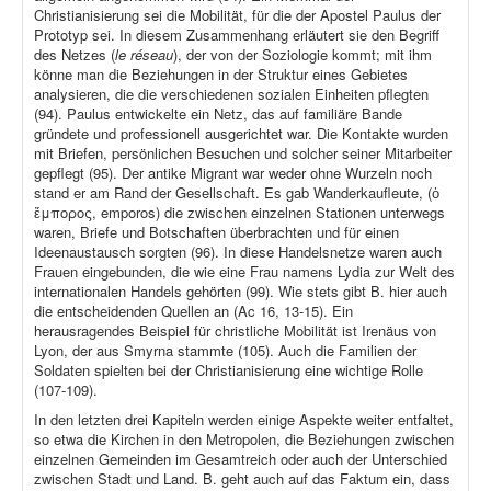
Christianisierung sei die Mobilität, für die der Apostel Paulus der
Prototyp sei. In diesem Zusammenhang erläutert sie den Begriff
des Netzes (
le réseau
), der von der Soziologie kommt; mit ihm
könne man die Beziehungen in der Struktur eines Gebietes
analysieren, die die verschiedenen sozialen Einheiten pflegten
(94). Paulus entwickelte ein Netz, das auf familiäre Bande
gründete und professionell ausgerichtet war. Die Kontakte wurden
mit Briefen, persönlichen Besuchen und solcher seiner Mitarbeiter
gepflegt (95). Der antike Migrant war weder ohne Wurzeln noch
stand er am Rand der Gesellschaft. Es gab Wanderkaufleute, (ὁ
ἔμπορος, emporos) die zwischen einzelnen Stationen unterwegs
waren, Briefe und Botschaften überbrachten und für einen
Ideenaustausch sorgten (96). In diese Handelsnetze waren auch
Frauen eingebunden, die wie eine Frau namens Lydia zur Welt des
internationalen Handels gehörten (99). Wie stets gibt B. hier auch
die entscheidenden Quellen an (Ac 16, 13-15). Ein
herausragendes Beispiel für christliche Mobilität ist Irenäus von
Lyon, der aus Smyrna stammte (105). Auch die Familien der
Soldaten spielten bei der Christianisierung eine wichtige Rolle
(107-109).
In den letzten drei Kapiteln werden einige Aspekte weiter entfaltet,
so etwa die Kirchen in den Metropolen, die Beziehungen zwischen
einzelnen Gemeinden im Gesamtreich oder auch der Unterschied
zwischen Stadt und Land. B. geht auch auf das Faktum ein, dass