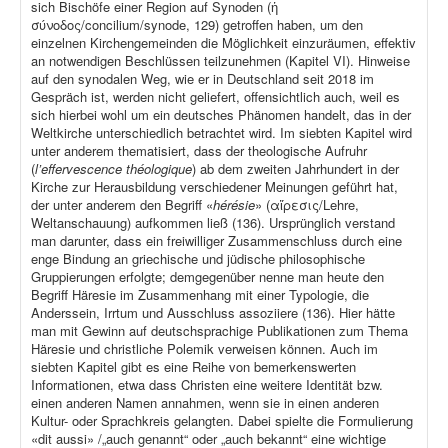
sich Bischöfe einer Region auf Synoden (ἡ
σύνοδος/concilium/synode, 129) getroffen haben, um den
einzelnen Kirchengemeinden die Möglichkeit einzuräumen, effektiv
an notwendigen Beschlüssen teilzunehmen (Kapitel VI). Hinweise
auf den synodalen Weg, wie er in Deutschland seit 2018 im
Gespräch ist, werden nicht geliefert, offensichtlich auch, weil es
sich hierbei wohl um ein deutsches Phänomen handelt, das in der
Weltkirche unterschiedlich betrachtet wird. Im siebten Kapitel wird
unter anderem thematisiert, dass der theologische Aufruhr
(
l’effervescence théologique
) ab dem zweiten Jahrhundert in der
Kirche zur Herausbildung verschiedener Meinungen geführt hat,
der unter anderem den Begriff «
hérésie
» (αἵρεσις/Lehre,
Weltanschauung) aufkommen ließ (136). Ursprünglich verstand
man darunter, dass ein freiwilliger Zusammenschluss durch eine
enge Bindung an griechische und jüdische philosophische
Gruppierungen erfolgte; demgegenüber nenne man heute den
Begriff Häresie im Zusammenhang mit einer Typologie, die
Anderssein, Irrtum und Ausschluss assoziiere (136). Hier hätte
man mit Gewinn auf deutschsprachige Publikationen zum Thema
Häresie und christliche Polemik verweisen können. Auch im
siebten Kapitel gibt es eine Reihe von bemerkenswerten
Informationen, etwa dass Christen eine weitere Identität bzw.
einen anderen Namen annahmen, wenn sie in einen anderen
Kultur- oder Sprachkreis gelangten. Dabei spielte die Formulierung
«dit aussi» /„auch genannt“ oder „auch bekannt“ eine wichtige