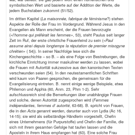
symbolischen Wert und basierte auf der Addition der Werte, die
jedem Buchstaben zukommt (51/52).
Im dritten Kapitel (
La maisonnée, fabrique de féminisme
?) stehen
Aspekte der Rolle der Frau im Vordergrund. Während Jesus in den
Evangelien als Mann erscheint, der die Frauen bevorzugte
(«
l’homme qui préférait les femmes»
, 53), steht Paulus seit langer
Zeit im Ruf, der erste christliche Frauenfeind zu sein («
Paul
assume ainsi depuis longtemps la réputation de premier misogyne
chrétien»
( 54)). In seiner Nachfolge lese sich die
Kirchengeschichte – so B. – als eine Folge von Bestrebungen, die
kirchliche Einrichtung immer maskuliner werden zu lassen, wobei
die Frauen mit Autorität sukzessive aus den kanonischen Texten
verschwunden seien (54). In den neutestamentlichen Schriften
wird kaum von Paaren gesprochen, die gemeinsam für die
Evangelisierung eintreten. B. nennt einige wenige Beispiele, etwa
Philemon und Apphia (60, Anm. 23, Phm 1-2). Sehr
aufschlussreich sind die Bemerkungen über unabhängige Frauen
und solche, denen Autorität zugesprochen wird (
Femmes
indépendantes, femmes d‘ autorité
, 63-68). B. spricht von Frauen,
die in den
Acta
genannt werden, darunter auch von Lydia (Ac 16,
14-15); sie wird als selbständige Händlerin vorgestellt, Chefin
eines Unternehmens (für Purpurstoffe) und Chefin der Familie, die
sich mit ihrem gesamten Gefolge hat taufen lassen und die
Aposteln in ihrem Haus empfangen hat (63). Eine solche Frau