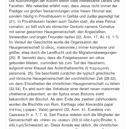
Die Ausführungen der Autorin bieten viele interessante Details und
Facetten. Wie nebenbei erfährt man, dass Jesus nicht immer der
Prediger vor großen Versammlungen unter freiem Himmel war,
sondern häufig in Privathäusern in Galiläa und Judäa gepredigt hat
(21). In Privathäusern fanden auch Taufen statt, die etwa Petrus
vornahm; so ließ sich ein römischer Centurio namens Cornelius
mit seiner gesamten Hausgemeinschaft, den Angestellten,
Verwandten und engen Freunden taufen (22, Anm. 17, Ac 10, 1-7).
Im Verlauf der Geschichte wurde die Organisation der
Hausgemeinschaft (ὁ οἶκος, maisonnée,) immer komplexer und
größer, etwa durch die Landflucht und die Migrationsbewegungen
(25). B. bemerkt dazu, dass die Freigelassenen am
oikos
gebunden blieben, zumindest bis zum Tod des Hausherrn,
aufgrund einer Klausel des Aufenthaltsrechts (ἡ παραμονή,
paramonè
,
25). Sie beschreibt zunächst die typisch griechische
und römische Hausgemeinschaft der vorchristlichen Zeit (28-32),
um dann Einzelheiten der christlichen Hausgemeinschaft zu liefern
(32-34). Es wird auch das Vokabular einer derart neuen
maisonnée
chrétienne
präsentiert; an der Spitze eines Bistums steht
bekanntlich der Bischof. Ab dem Ende des zweiten Jahrhunderts
wurden die Bischöfe von Rom, Karthago oder Alexandria
papa
/
πάπας (
«pape»
, Vater) genannt (32, Anm. 41, Eusebios von
Caesarea H
.
e
.
7, 7, 4). Seit Paulus redeten sich die Mitglieder der
Gemeinschaft als
«frère»
ou
«soeur»
(33) (ὁ ἀδελφός/Bruder, ἡ
ἀδελφή/Schwester) an. Diese Anrede war üblich, die christlichen