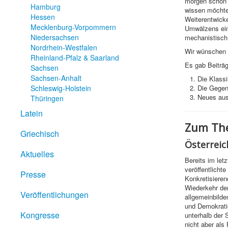
morgen schon v
Hamburg
wissen möchten
Hessen
Weiterentwicke
Mecklenburg-Vorpommern
Umwälzens ein
Niedersachsen
mechanistisch 
Nordrhein-Westfalen
Wir wünschen I
Rheinland-Pfalz & Saarland
Es gab Beiträg
Sachsen
Sachsen-Anhalt
Die Klass
Schleswig-Holstein
Die Gegenw
Neues aus
Thüringen
Latein
Zum The
Griechisch
Österreic
Aktuelles
Bereits im let
veröffentlicht
Presse
Konkretisieren
Wiederkehr der
Veröffentlichungen
allgemeinbild
und Demokrati
Kongresse
unterhalb der 
nicht aber als