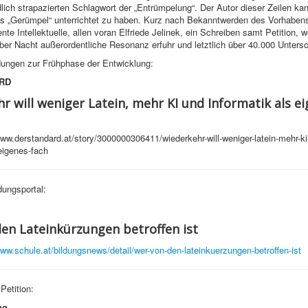
ich strapazierten Schlagwort der „Entrümpelung“. Der Autor dieser Zeilen kan
ls „Gerümpel“ unterrichtet zu haben. Kurz nach Bekanntwerden des Vorhabens
nte Intellektuelle, allen voran Elfriede Jelinek, ein Schreiben samt Petition, 
ber Nacht außerordentliche Resonanz erfuhr und letztlich über 40.000 Unterschr
ungen zur Frühphase der Entwicklung:
RD
r will weniger Latein, mehr KI und Informatik als e
ww.derstandard.at/story/3000000306411/wiederkehr-will-weniger-latein-mehr-ki
-eigenes-fach
ungsportal:
en Lateinkürzungen betroffen ist
www.schule.at/bildungsnews/detail/wer-von-den-lateinkuerzungen-betroffen-ist
 Petition:
ng