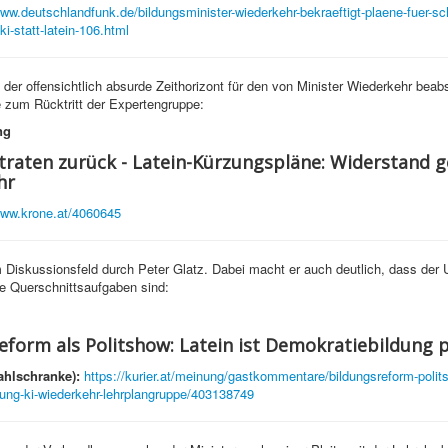
www.deutschlandfunk.de/bildungsminister-wiederkehr-bekraeftigt-plaene-fuer-sc
ki-statt-latein-106.html
der offensichtlich absurde Zeithorizont für den von Minister Wiederkehr beabs
e zum Rücktritt der Expertengruppe:
ng
traten zurück - Latein-Kürzungspläne: Widerstand 
hr
www.krone.at/4060645
Diskussionsfeld durch Peter Glatz. Dabei macht er auch deutlich, dass der
e Querschnittsaufgaben sind:
eform als Politshow: Latein ist Demokratiebildung 
ahlschranke):
https://kurier.at/meinung/gastkommentare/bildungsreform-polits
ung-ki-wiederkehr-lehrplangruppe/403138749