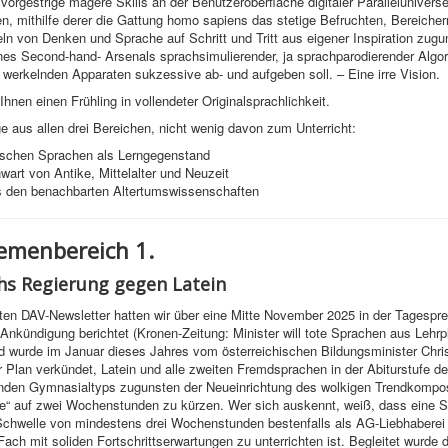
orgestrige magere Skills an der Benutzeroberfläche digitaler Paralleluniverse
, mithilfe derer die Gattung homo sapiens das stetige Befruchten, Bereicher
ln von Denken und Sprache auf Schritt und Tritt aus eigener Inspiration zug
es Second-hand- Arsenals sprachsimulierender, ja sprachparodierender Algor
werkelnden Apparaten sukzessive ab- und aufgeben soll. – Eine irre Vision.
hnen einen Frühling in vollendeter Originalsprachlichkeit.
e aus allen drei Bereichen, nicht wenig davon zum Unterricht:
ischen Sprachen als Lerngegenstand
art von Antike, Mittelalter und Neuzeit
 den benachbarten Altertumswissenschaften
menbereich 1.
hs Regierung gegen Latein
zten DAV-Newsletter hatten wir über eine Mitte November 2025 in der Tagespr
e Ankündigung berichtet (Kronen-Zeitung: Minister will tote Sprachen aus Lehrp
d wurde im Januar dieses Jahres vom österreichischen Bildungsminister Chri
 Plan verkündet, Latein und alle zweiten Fremdsprachen in der Abiturstufe d
enden Gymnasialtyps zugunsten der Neueinrichtung des wolkigen Trendkompo
e“ auf zwei Wochenstunden zu kürzen. Wer sich auskennt, weiß, dass eine 
Schwelle von mindestens drei Wochenstunden bestenfalls als AG-Liebhaberei 
 Fach mit soliden Fortschrittserwartungen zu unterrichten ist. Begleitet wurde 