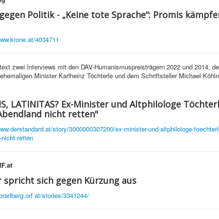
gegen Politik - „Keine tote Sprache“: Promis kämpfe
www.krone.at/4034711
text zwei Interviews mit den DAV-Humanismuspreisträgern 2022 und 2014, de
ehemaligen Minister Karlheinz Töchterle und dem Schriftsteller Michael Köhlm
, LATINITAS? Ex-Minister und Altphilologe Töchterl
Abendland nicht retten"
www.derstandard.at/story/3000000307200/ex-minister-und-altphilologe-toechterle
nicht-retten
F.at
 spricht sich gegen Kürzung aus
orarlberg.orf.at/stories/3341244/