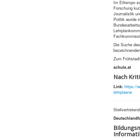
Im Eiltempo sc
Forschung kur
Journalistik u
Politik wurde
Bundesarbeits
Lehrplankommis
Fachkommissio
Die Suche des 
bezeichnenderw
Zum Frühstadi
schule.at
Nach Krit
Link:
https://
lehrplaene
Stellvertreten
Deutschlandf
Bildungsm
Informati