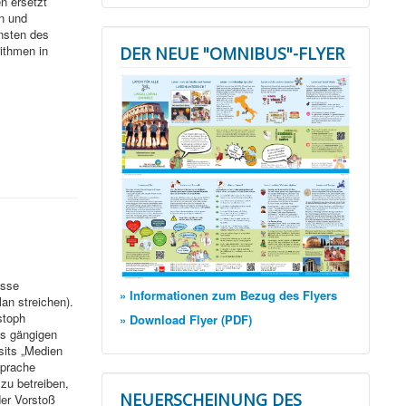
n ersetzt
n und
unsten des
ithmen in
DER NEUE "OMNIBUS"-FLYER
esse
» Informationen zum Bezug des Flyers
lan streichen).
stoph
» Download Flyer (PDF)
es gängigen
sits „Medien
Sprache
zu betreiben,
NEUERSCHEINUNG DES
der Vorstoß