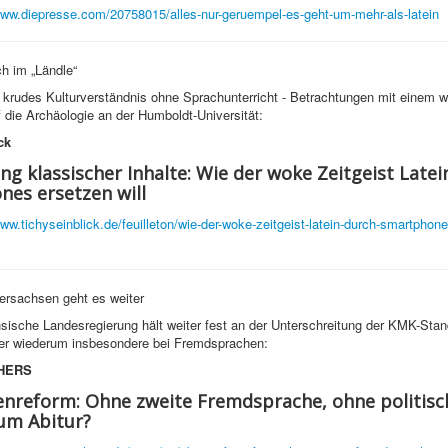
www.diepresse.com/20758015/alles-nur-geruempel-es-geht-um-mehr-als-latein
h im „Ländle“
rudes Kulturverständnis ohne Sprachunterricht - Betrachtungen mit einem w
f die Archäologie an der Humboldt-Universität:
ck
ng klassischer Inhalte: Wie der woke Zeitgeist Latei
es ersetzen will
www.tichyseinblick.de/feuilleton/wie-der-woke-zeitgeist-latein-durch-smartphon
ersachsen geht es weiter
sische Landesregierung hält weiter fest an der Unterschreitung der KMK-Sta
ier wiederum insbesondere bei Fremdsprachen:
HERS
nreform: Ohne zweite Fremdsprache, ohne politisc
um Abitur?