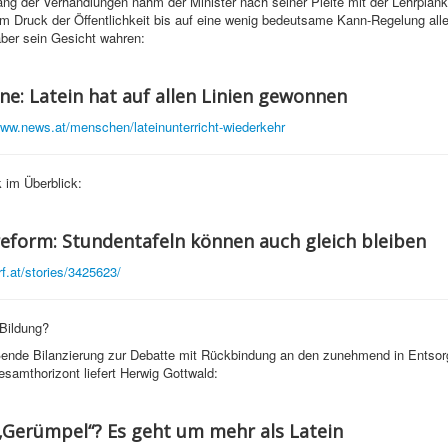
ng der Verhandlungen nahm der Minister nach seiner Pleite mit der Lehrpla
m Druck der Öffentlichkeit bis auf eine wenig bedeutsame Kann-Regelung all
ber sein Gesicht wahren:
ne: Latein hat auf allen Linien gewonnen
www.news.at/menschen/lateinunterricht-wiederkehr
 im Überblick:
eform: Stundentafeln können auch gleich bleiben
rf.at/stories/3425623/
Bildung?
ßende Bilanzierung zur Debatte mit Rückbindung an den zunehmend in Entso
esamthorizont liefert Herwig Gottwald:
 „Gerümpel“? Es geht um mehr als Latein