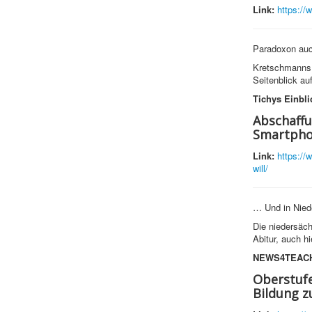
Link:
https://
Paradoxon auc
Kretschmanns k
Seitenblick au
Tichys Einbli
Abschaffu
Smartphon
Link:
https://
will/
… Und in Nied
Die niedersäch
Abitur, auch h
NEWS4TEAC
Oberstufe
Bildung z