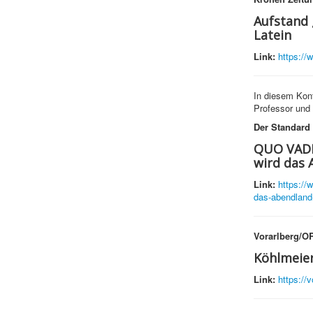
Aufstand 
Latein
Link:
https://
In diesem Kon
Professor und 
Der Standard
QUO VADIS
wird das 
Link:
https://
das-abendland-
Vorarlberg/OR
Köhlmeier
Link:
https://v