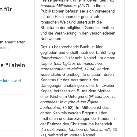
François-Millepierres (2017).
In ihren
n für
Publikationen befasst sie sich vorwiegend
mit den Religionen der griechisch-
römischen Welt und untersucht die
Strukturen der religiösen Gemeinschaften
und die Verankerung in den verschiedenen
Netzwerken.
m emeritierten
Das zu besprechende Buch ist klar
eier:
gegliedert und enthält nach der Einführung
(
Introduction,
7-15
)
acht Kapitel. Im ersten
Kapitel (
Les Églises de maisonnée:
e: "Latein
représentation et réalité,
17-34) werden
wesentliche Grundbegriffe erläutert, deren
Kenntnis für das Verständnis der
-latein-wird-
Darlegungen unabdingbar sind. Im zweiten
Kapitel befasst sich B. mit dem Mythos
einer Kirche im Untergrund (
Ni cachées, ni
confinées: le mythe d’une Église
souterraine
, 35-52). Im Mittelpunkt des
dritten Kapitels werden Fragen zu den
Freiheiten und den Zwängen der Frauen in
der Frühzeit des Christentums behandelt
(
La maisonnée, fabrique de féminisme
?, 53-
71), während im vierten Kapitel