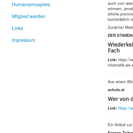
auch vom weidl
Humanismuspreis
erinnern, jema
etliche promine
Mitglied werden
buchstäblich ü
Zunächst Meld
Links
DER STANDA
Impressum
Wiederkeh
Fach
Link:
https://w
informatik-als
Aus einem Bild
schule.at
Wer von d
Link:
https://
Ein Artikel zur
Kronen Zeitu