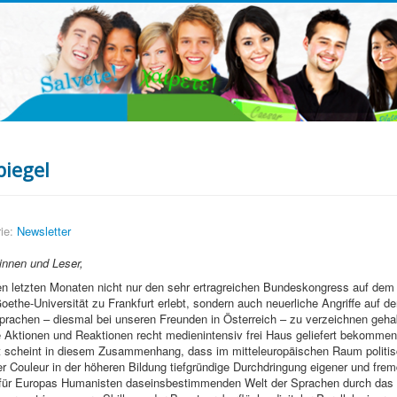
piegel
ie:
Newsletter
innen und Leser,
den letzten Monaten nicht nur den sehr ertragreichen Bundeskongress auf de
ethe-Universität zu Frankfurt erlebt, sondern auch neuerliche Angriffe auf d
rachen – diesmal bei unseren Freunden in Österreich – zu verzeichnen geha
Aktionen und Reaktionen recht medienintensiv frei Haus geliefert bekomme
 scheint in diesem Zusammenhang, dass im mitteleuropäischen Raum politis
r Couleur in der höheren Bildung tiefgründige Durchdringung eigener und frem
r für Europas Humanisten daseinsbestimmenden Welt der Sprachen durch das 