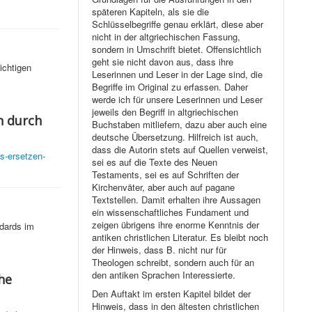
späteren Kapiteln, als sie die
Schlüsselbegriffe genau erklärt, diese aber
nicht in der altgriechischen Fassung,
sondern in Umschrift bietet. Offensichtlich
geht sie nicht davon aus, dass ihre
ichtigen
Leserinnen und Leser in der Lage sind, die
Begriffe im Original zu erfassen. Daher
werde ich für unsere Leserinnen und Leser
jeweils den Begriff in altgriechischen
n durch
Buchstaben mitliefern, dazu aber auch eine
deutsche Übersetzung. Hilfreich ist auch,
dass die Autorin stets auf Quellen verweist,
es-ersetzen-
sei es auf die Texte des Neuen
Testaments, sei es auf Schriften der
Kirchenväter, aber auch auf pagane
Textstellen. Damit erhalten ihre Aussagen
ein wissenschaftliches Fundament und
zeigen übrigens ihre enorme Kenntnis der
ndards im
antiken christlichen Literatur. Es bleibt noch
der Hinweis, dass B. nicht nur für
Theologen schreibt, sondern auch für an
den antiken Sprachen Interessierte.
he
Den Auftakt im ersten Kapitel bildet der
Hinweis, dass in den ältesten christlichen