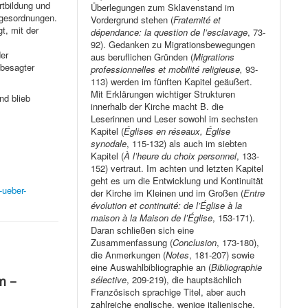
rtbildung und
Überlegungen zum Sklavenstand im
agesordnungen.
Vordergrund stehen (
Fraternité et
t, mit der
dépendance: la question de l’esclavage
, 73-
92). Gedanken zu Migrationsbewegungen
er
aus beruflichen Gründen (
Migrations
 besagter
professionnelles et mobilité religieuse,
93-
113) werden im fünften Kapitel geäußert.
Mit Erklärungen wichtiger Strukturen
nd blieb
innerhalb der Kirche macht B. die
Leserinnen und Leser sowohl im sechsten
Kapitel (
Églises en réseaux, Église
synodale
, 115-132) als auch im siebten
Kapitel (
À l’heure du choix personnel
, 133-
152) vertraut. Im achten und letzten Kapitel
geht es um die Entwicklung und Kontinuität
-ueber-
der Kirche im Kleinen und im Großen (
Entre
évolution et continuité: de l’Église à la
maison à la Maison de l’Église
, 153-171).
Daran schließen sich eine
Zusammenfassung (
Conclusion
, 173-180),
die Anmerkungen (
Notes
, 181-207) sowie
eine Auswahlbibliographie an (
Bibliographie
sélective
, 209-219), die hauptsächlich
m –
Französisch sprachige Titel, aber auch
zahlreiche englische, wenige italienische,