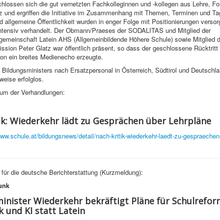
hlossen sich die gut vernetzten Fachkolleginnen und -kollegen aus Lehre, Fo
z und ergriffen die Initiative im Zusammenhang mit Themen, Terminen und T
nd allgemeine Öffentlichkeit wurden in enger Folge mit Positionierungen versorg
 intensiv verhandelt. Der Obmann/Praeses der SODALITAS und Mitglied der
gemeinschaft Latein AHS (Allgemeinbildende Höhere Schule) sowie Mitglied d
sion Peter Glatz war öffentlich präsent, so dass der geschlossene Rücktritt
n ein breites Medienecho erzeugte.
Bildungsministers nach Ersatzpersonal in Österreich, Südtirol und Deutschla
eise erfolglos.
um der Verhandlungen:
ik: Wiederkehr lädt zu Gesprächen über Lehrpläne
www.schule.at/bildungsnews/detail/nach-kritik-wiederkehr-laedt-zu-gespraechen
d für die deutsche Berichterstattung (Kurzmeldung):
unk
inister Wiederkehr bekräftigt Pläne für Schulrefor
k und KI statt Latein