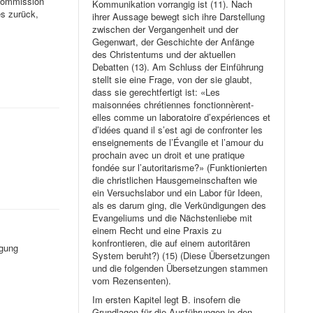
nkommission
Kommunikation vorrangig ist (11). Nach
es zurück,
ihrer Aussage bewegt sich ihre Darstellung
zwischen der Vergangenheit und der
Gegenwart, der Geschichte der Anfänge
des Christentums und der aktuellen
Debatten (13). Am Schluss der Einführung
stellt sie eine Frage, von der sie glaubt,
dass sie gerechtfertigt ist: «Les
maisonnées chrétiennes fonctionnèrent-
elles comme un laboratoire d’expériences et
d’idées quand il s’est agi de confronter les
enseignements de l’Évangile et l’amour du
prochain avec un droit et une pratique
fondée sur l’autoritarisme?» (Funktionierten
die christlichen Hausgemeinschaften wie
ein Versuchslabor und ein Labor für Ideen,
als es darum ging, die Verkündigungen des
Evangeliums und die Nächstenliebe mit
einem Recht und eine Praxis zu
konfrontieren, die auf einem autoritären
rgung
System beruht?) (15) (Diese Übersetzungen
und die folgenden Übersetzungen stammen
vom Rezensenten).
Im ersten Kapitel legt B. insofern die
Grundlagen für die Ausführungen in den