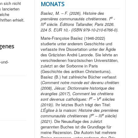
MONATS
n sich nicht
 lancierten
Baslez, M. – F. (2026), Histoire des
welche
er
premières communautés chrétiennes. I
-
iften erhielt.
e
III
siècle. Éditions Tallandier, Paris 2026.
224 S. EUR 10,- (ISBN 979-10-210-6766-0).
Marie-Françoise Baslez (1946-2022)
studierte unter anderem Geschichte und
igenes
verfasste ihre Dissertation unter der Ägide
des Gräzisten André Laronde. Sie lehrte an
verschiedenen französischen Universitäten,
-und-
zuletzt an der Sorbonne in Paris
(Geschichte des antiken Christentums).
Baslez (B.) hat zahlreiche Bücher verfasst
(
Comment notre monde est devenu chrétien
(2008), Jésus: Dictionnaire historique des
évangiles (2017), Comment les chrétiens
er
e
sont devenus catholiques: I
– V
siècles
(2019))
. Ihr letztes Buch trägt den Titel:
L’Église à la maison: Histoire des premières
er
e
communautés chrétiennes (I
– III
siècle)
(2021).
Die Neuauflage des zuletzt
genannten Buches ist die Grundlage für
meine Rezension. Die Autorin hat mehrere
Preise gewonnen, unter anderem den
Prix