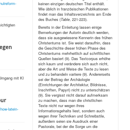
hulreform-
keinen einzigen deutschen Titel enthält.
Wie üblich in französischen Publikationen
findet man das Inhaltsverzeichnis am Ende
des Buches (
Table
, 221-223).
ichtigten
Bereits in der Einleitung lassen einige
Bemerkungen der Autorin deutlich werden,
dass sie ausgewiesene Kennerin des frühen
Christentums ist. Sie weist daraufhin, dass
gegen
die Geschichte dieser frühen Phase des
Christentums mehrheitlich auf schriftlichen
Quellen basiert (9). Das Textcorpus erhöhe
sich kaum und verändere sich auch nicht,
aber die Art und Weise die Texte zu lesen
und zu behandeln variiere (9). Andererseits
 Umgang mit KI
sei der Beitrag der Archäologie
(Einrichtungen der Architektur, Bildnisse,
Inschriften, Papyri) nicht zu unterschätzen
(9). Sie vergisst nicht darauf aufmerksam
pur
zu machen, dass man die christlichen
Texte nicht nur wegen ihres
how-latein-
Informationsgehalts liest, sondern auch
wegen ihrer Techniken und Schreibstile,
außerdem seien sie Ausdruck einer
Pastorale, bei der die Sorge um die