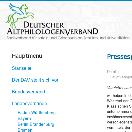
Presses
Hauptmenü
Startseite
Details
Hauptkategor
Der DAV stellt sich vor
Verehrte Leser
Bundesverband
wir haben in 
Westend der Go
Landesverbände
Klassischen Sp
unternommene 
Baden-Württemberg
erwähnenswert
Bayern
verschiedenste
Berlin-Brandenburg
vermittels de
Bremen