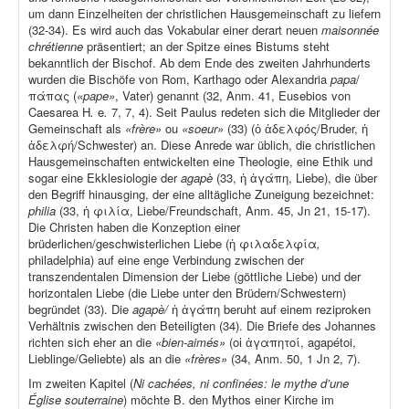
um dann Einzelheiten der christlichen Hausgemeinschaft zu liefern
(32-34). Es wird auch das Vokabular einer derart neuen
maisonnée
chrétienne
präsentiert; an der Spitze eines Bistums steht
bekanntlich der Bischof. Ab dem Ende des zweiten Jahrhunderts
wurden die Bischöfe von Rom, Karthago oder Alexandria
papa
/
πάπας (
«pape»
, Vater) genannt (32, Anm. 41, Eusebios von
Caesarea H
.
e
.
7, 7, 4). Seit Paulus redeten sich die Mitglieder der
Gemeinschaft als
«frère»
ou
«soeur»
(33) (ὁ ἀδελφός/Bruder, ἡ
ἀδελφή/Schwester) an. Diese Anrede war üblich, die christlichen
Hausgemeinschaften entwickelten eine Theologie, eine Ethik und
sogar eine Ekklesiologie der
agapè
(33, ἡ ἀγάπη, Liebe), die über
den Begriff hinausging, der eine alltägliche Zuneigung bezeichnet:
philia
(33, ἡ φιλία, Liebe/Freundschaft, Anm. 45, Jn 21, 15-17).
Die Christen haben die Konzeption einer
brüderlichen/geschwisterlichen Liebe (ἡ φιλαδελφία
,
philadelphia) auf eine enge Verbindung zwischen der
transzendentalen Dimension der Liebe (göttliche Liebe) und der
horizontalen Liebe (die Liebe unter den Brüdern/Schwestern)
begründet (33). Die
agapè/
ἡ ἀγάπη beruht auf einem reziproken
Verhältnis zwischen den Beteiligten (34). Die Briefe des Johannes
richten sich eher an die
«bien-aimés»
(οἱ ἀγαπητοί, agapétoi,
Lieblinge/Geliebte) als an die
«frères»
(34, Anm. 50, 1 Jn 2, 7).
Im zweiten Kapitel (
Ni cachées, ni confinées: le mythe d’une
Église souterraine
) möchte B. den Mythos einer Kirche im