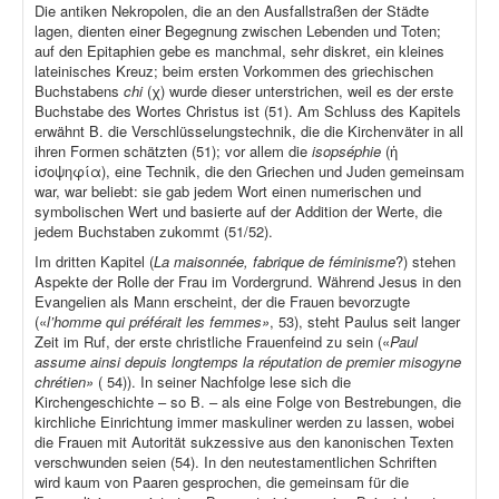
Die antiken Nekropolen, die an den Ausfallstraßen der Städte
lagen, dienten einer Begegnung zwischen Lebenden und Toten;
auf den Epitaphien gebe es manchmal, sehr diskret, ein kleines
lateinisches Kreuz; beim ersten Vorkommen des griechischen
Buchstabens
chi
(χ) wurde dieser unterstrichen, weil es der erste
Buchstabe des Wortes Christus ist (51). Am Schluss des Kapitels
erwähnt B. die Verschlüsselungstechnik, die die Kirchenväter in all
ihren Formen schätzten (51); vor allem die
isopséphie
(ἡ
ἰσοψηφία), eine Technik, die den Griechen und Juden gemeinsam
war, war beliebt: sie gab jedem Wort einen numerischen und
symbolischen Wert und basierte auf der Addition der Werte, die
jedem Buchstaben zukommt (51/52).
Im dritten Kapitel (
La maisonnée, fabrique de féminisme
?) stehen
Aspekte der Rolle der Frau im Vordergrund. Während Jesus in den
Evangelien als Mann erscheint, der die Frauen bevorzugte
(«
l’homme qui préférait les femmes»
, 53), steht Paulus seit langer
Zeit im Ruf, der erste christliche Frauenfeind zu sein («
Paul
assume ainsi depuis longtemps la réputation de premier misogyne
chrétien»
( 54)). In seiner Nachfolge lese sich die
Kirchengeschichte – so B. – als eine Folge von Bestrebungen, die
kirchliche Einrichtung immer maskuliner werden zu lassen, wobei
die Frauen mit Autorität sukzessive aus den kanonischen Texten
verschwunden seien (54). In den neutestamentlichen Schriften
wird kaum von Paaren gesprochen, die gemeinsam für die