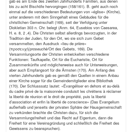
gab es am Ende des zweiten Jahrhunderts Familien, aus denen
bis zu acht Bischöfe hervorgingen (158/161). B. geht auch noch
einmal auf die verschiedenen Bedeutungen von «église» (Kirche),
unter anderem mit dem Sinngehalt eines Gebäudes für die
christlichen Gemeinschaft (169), seit der Verfolgung unter
Diokletian 303 n. Chr. belegt (Anm. 64, Eusebios von Caesarea,
H. e. 8, 2 ,4). Die Christen selbst allerdings bevorzugten, in der
Tradition der Juden, für den Ort, wo sie sich zum Gebet
versammelten, den Ausdruck «lieu de prière»
(προσευχή/
proseuchè/
Ort des Gebets, 169). Die
Versammlungsorte der Christen entwickelten verschiedene
Funktionen: Taufkapelle, Ort für die Eucharistie, Ort für
Zusammenkünfte und möglicherweise auch für Unterweisungen,
aber auch Empfangsort für die Ärmsten (170). Am Anfang des
vierten Jahrhunderts gab es gemäß den Quellen in einem Anbau
einer Kirche sogar für die Gemeindemitglieder eine Bibliothek
(170). Der Schlusssatz lautet: «Évangéliser en dehors et au-delà
du cadre privé de la maisonnée conduisit les chrétiens à réclamer
la liberté de réunion et le droit de propriété, puis la liberté
d’association et enfin la liberté de conscience» (Das Evangelium
außerhalb und jenseits der privaten Sphäre der Hausgemeinschaft
zu verkünden brachte die Christen dazu, für sich die
Versammlungsfreiheit und das Recht auf Eigentum, dann die
Freiheit für eine Vereinsgründung und schließlich die Freiheit des
Gewissens zu beanspruchen).