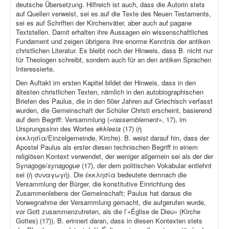
deutsche Übersetzung. Hilfreich ist auch, dass die Autorin stets
auf Quellen verweist, sei es auf die Texte des Neuen Testaments,
sei es auf Schriften der Kirchenväter, aber auch auf pagane
Textstellen. Damit erhalten ihre Aussagen ein wissenschaftliches
Fundament und zeigen übrigens ihre enorme Kenntnis der antiken
christlichen Literatur. Es bleibt noch der Hinweis, dass B. nicht nur
für Theologen schreibt, sondern auch für an den antiken Sprachen
Interessierte.
Den Auftakt im ersten Kapitel bildet der Hinweis, dass in den
ältesten christlichen Texten, nämlich in den autobiographischen
Briefen des Paulus, die in den 50er Jahren auf Griechisch verfasst
wurden, die Gemeinschaft der Schüler Christi erscheint, basierend
auf dem Begriff: Versammlung (
«rassemblement»
, 17), im
Ursprungssinn des Wortes
ekklesia
(17) (ἡ
ἐκκλησία/Einzelgemeinde, Kirche). B. weist darauf hin, dass der
Apostel Paulus als erster diesen technischen Begriff in einem
religiösen Kontext verwendet, der weniger allgemein sei als der der
Synagoge/
synagogue
(17), der dem politischen Vokabular entlehnt
sei (ἡ συναγωγή). Die ἐκκλησία bedeutete demnach die
Versammlung der Bürger, die konstitutive Einrichtung des
Zusammenlebens der Gemeinschaft; Paulus hat daraus die
Vorwegnahme der Versammlung gemacht, die aufgerufen wurde,
vor Gott zusammenzutreten, als die l’«Église de Dieu» (Kirche
Gottes) (17)). B. erinnert daran, dass in diesen Kontexten stets