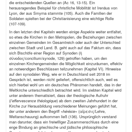
die entscheidenden Quellen an (Ac 16, 13-15). Ein
herausragendes Beispiel für christliche Mobilität ist Irenäus von
Lyon, der aus Smyrna stammte (105). Auch die Familien der
Soldaten spielten bei der Christianisierung eine wichtige Rolle
(107-109).
In den letzten drei Kapiteln werden einige Aspekte weiter entfaltet,
so etwa die Kirchen in den Metropolen, die Beziehungen zwischen
einzelnen Gemeinden im Gesamtreich oder auch der Unterschied
zwischen Stadt und Land. B. geht auch auf das Faktum ein, dass
sich Bischöfe einer Region auf Synoden (ἡ
σύνοδος/concilium/synode, 129) getroffen haben, um den
einzelnen Kirchengemeinden die Möglichkeit einzuräumen, effektiv
an notwendigen Beschlüssen teilzunehmen (Kapitel VI). Hinweise
auf den synodalen Weg, wie er in Deutschland seit 2018 im
Gespräch ist, werden nicht geliefert, offensichtlich auch, weil es
sich hierbei wohl um ein deutsches Phänomen handelt, das in der
Weltkirche unterschiedlich betrachtet wird. Im siebten Kapitel wird
unter anderem thematisiert, dass der theologische Aufruhr
(
l’effervescence théologique
) ab dem zweiten Jahrhundert in der
Kirche zur Herausbildung verschiedener Meinungen geführt hat,
der unter anderem den Begriff «
hérésie
» (αἵρεσις/Lehre,
Weltanschauung) aufkommen ließ (136). Ursprünglich verstand
man darunter, dass ein freiwilliger Zusammenschluss durch eine
enge Bindung an griechische und jüdische philosophische