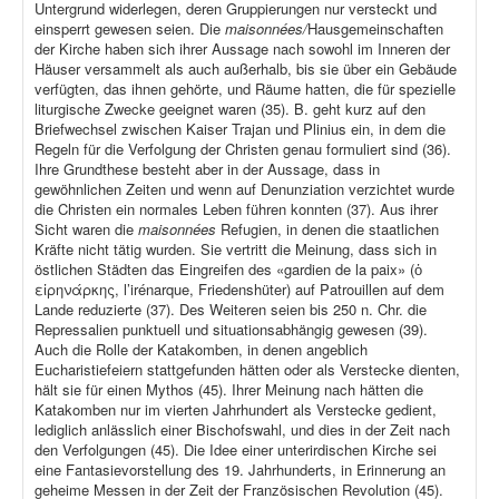
Untergrund widerlegen, deren Gruppierungen nur versteckt und
einsperrt gewesen seien. Die
maisonnées/
Hausgemeinschaften
der Kirche haben sich ihrer Aussage nach sowohl im Inneren der
Häuser versammelt als auch außerhalb, bis sie über ein Gebäude
verfügten, das ihnen gehörte, und Räume hatten, die für spezielle
liturgische Zwecke geeignet waren (35). B. geht kurz auf den
Briefwechsel zwischen Kaiser Trajan und Plinius ein, in dem die
Regeln für die Verfolgung der Christen genau formuliert sind (36).
Ihre Grundthese besteht aber in der Aussage, dass in
gewöhnlichen Zeiten und wenn auf Denunziation verzichtet wurde
die Christen ein normales Leben führen konnten (37). Aus ihrer
Sicht waren die
maisonnées
Refugien, in denen die staatlichen
Kräfte nicht tätig wurden. Sie vertritt die Meinung, dass sich in
östlichen Städten das Eingreifen des «gardien de la paix» (ὁ
εἰρηνάρκης, l’irénarque, Friedenshüter) auf Patrouillen auf dem
Lande reduzierte (37). Des Weiteren seien bis 250 n. Chr. die
Repressalien punktuell und situationsabhängig gewesen (39).
Auch die Rolle der Katakomben, in denen angeblich
Eucharistiefeiern stattgefunden hätten oder als Verstecke dienten,
hält sie für einen Mythos (45). Ihrer Meinung nach hätten die
Katakomben nur im vierten Jahrhundert als Verstecke gedient,
lediglich anlässlich einer Bischofswahl, und dies in der Zeit nach
den Verfolgungen (45). Die Idee einer unterirdischen Kirche sei
eine Fantasievorstellung des 19. Jahrhunderts, in Erinnerung an
geheime Messen in der Zeit der Französischen Revolution (45).