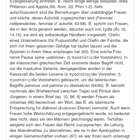
Evangelisierung eintreten. B. nennt einige wenige Beispiele, etwa
Philemon und Apphia (60, Anm. 23, Phm 1-2). Sehr
aufschlussreich sind die Bemerkungen über unabhängige Frauen
und solche, denen Autorität zugesprochen wird (
Femmes
indépendantes, femmes d‘ autorité
, 63-68). B. spricht von Frauen,
die in den
Acta
genannt werden, darunter auch von Lydia (Ac 16,
14-15); sie wird als selbständige Händlerin vorgestellt, Chefin
eines Unternehmens (für Purpurstoffe) und Chefin der Familie, die
sich mit ihrem gesamten Gefolge hat taufen lassen und die
Aposteln in ihrem Haus empfangen hat (63). Eine solche Frau
nennt Paulus seine «
patronne
» (ἡ προστάτις/die Vorsteherin). In
der klassischen griechischen Zeit existierte dieser Begriff nicht,
nur die maskuline Variante; demgegenüber wurden in der
Kaiserzeit die beiden Lexeme (ὁ προστάτης/der Vorsteher; ἡ
προστάτις/die Vorsteherin) gebraucht, um die lateinischen
Begriffe
patronus
und
patrona
zu übersetzen (64/65). B. bemüht
nochmals den Briefwechsel zwischen Trajan und Plinius dem
Jüngeren; in einem Brief (ep
.
10, 96, 8) werden Frauen als
ministrae
(66) bezeichnet, ein Wort, das B. als lateinische
Entsprechung für
diákonoi
(διάκονοι/Diener) vermutet. Auch wenn
Frauen hohe Wertschätzung entgegengebracht wurde, so bedeutet
dies nicht, dass sie den Männern gleichrangig waren. Tertullian
weigerte sich den Frauen das Recht zuzusprechen, die Leitung
des Abendmahles zu übernehmen, wie es in den Apokryphen in
einigen Gemeinschaften vorkam (67); es war ihnen auch untersagt