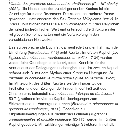
er
e
Histoire des premières communautés chrétiennes (I
– III
siècle)
(2021).
Die Neuauflage des zuletzt genannten Buches ist die
Grundlage für meine Rezension. Die Autorin hat mehrere Preise
gewonnen, unter anderem den
Prix François-Millepierres (2017).
In
ihren Publikationen befasst sie sich vorwiegend mit den Religionen
der griechisch-römischen Welt und untersucht die Strukturen der
religiösen Gemeinschaften und die Verankerung in den
verschiedenen Netzwerken.
Das zu besprechende Buch ist klar gegliedert und enthält nach der
Einführung (
Introduction,
7-15
)
acht Kapitel. Im ersten Kapitel (
Les
Églises de maisonnée: représentation et réalité,
17-34) werden
wesentliche Grundbegriffe erläutert, deren Kenntnis für das
Verständnis der Darlegungen unabdingbar sind. Im zweiten Kapitel
befasst sich B. mit dem Mythos einer Kirche im Untergrund (
Ni
cachées, ni confinées: le mythe d’une Église souterraine
, 35-52).
Im Mittelpunkt des dritten Kapitels werden Fragen zu den
Freiheiten und den Zwängen der Frauen in der Frühzeit des
Christentums behandelt (
La maisonnée, fabrique de féminisme
?,
53-71), während im vierten Kapitel Überlegungen zum
Sklavenstand im Vordergrund stehen (
Fraternité et dépendance: la
question de l’esclavage
, 73-92). Gedanken zu
Migrationsbewegungen aus beruflichen Gründen (
Migrations
professionnelles et mobilité religieuse,
93-113) werden im fünften
Kapitel geäußert. Mit Erklärungen wichtiger Strukturen innerhalb