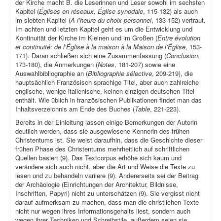
der Kirche macht B. die Leserinnen und Leser sowohl im sechsten
Kapitel (
Églises en réseaux, Église synodale
, 115-132) als auch
im siebten Kapitel (
À l’heure du choix personnel
, 133-152) vertraut.
Im achten und letzten Kapitel geht es um die Entwicklung und
Kontinuität der Kirche im Kleinen und im Großen (
Entre évolution
et continuité: de l’Église à la maison à la Maison de l’Église
, 153-
171). Daran schließen sich eine Zusammenfassung (
Conclusion
,
173-180), die Anmerkungen (
Notes
, 181-207) sowie eine
Auswahlbibliographie an (
Bibliographie sélective
, 209-219), die
hauptsächlich Französisch sprachige Titel, aber auch zahlreiche
englische, wenige italienische, keinen einzigen deutschen Titel
enthält. Wie üblich in französischen Publikationen findet man das
Inhaltsverzeichnis am Ende des Buches (
Table
, 221-223).
Bereits in der Einleitung lassen einige Bemerkungen der Autorin
deutlich werden, dass sie ausgewiesene Kennerin des frühen
Christentums ist. Sie weist daraufhin, dass die Geschichte dieser
frühen Phase des Christentums mehrheitlich auf schriftlichen
Quellen basiert (9). Das Textcorpus erhöhe sich kaum und
verändere sich auch nicht, aber die Art und Weise die Texte zu
lesen und zu behandeln variiere (9). Andererseits sei der Beitrag
der Archäologie (Einrichtungen der Architektur, Bildnisse,
Inschriften, Papyri) nicht zu unterschätzen (9). Sie vergisst nicht
darauf aufmerksam zu machen, dass man die christlichen Texte
nicht nur wegen ihres Informationsgehalts liest, sondern auch
wegen ihrer Techniken und Schreibstile, außerdem seien sie