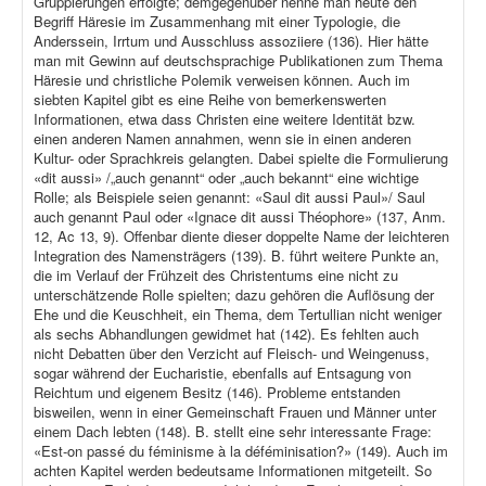
Gruppierungen erfolgte; demgegenüber nenne man heute den
Begriff Häresie im Zusammenhang mit einer Typologie, die
Anderssein, Irrtum und Ausschluss assoziiere (136). Hier hätte
man mit Gewinn auf deutschsprachige Publikationen zum Thema
Häresie und christliche Polemik verweisen können. Auch im
siebten Kapitel gibt es eine Reihe von bemerkenswerten
Informationen, etwa dass Christen eine weitere Identität bzw.
einen anderen Namen annahmen, wenn sie in einen anderen
Kultur- oder Sprachkreis gelangten. Dabei spielte die Formulierung
«dit aussi» /„auch genannt“ oder „auch bekannt“ eine wichtige
Rolle; als Beispiele seien genannt: «Saul dit aussi Paul»/ Saul
auch genannt Paul oder «Ignace dit aussi Théophore» (137, Anm.
12, Ac 13, 9). Offenbar diente dieser doppelte Name der leichteren
Integration des Namensträgers (139). B. führt weitere Punkte an,
die im Verlauf der Frühzeit des Christentums eine nicht zu
unterschätzende Rolle spielten; dazu gehören die Auflösung der
Ehe und die Keuschheit, ein Thema, dem Tertullian nicht weniger
als sechs Abhandlungen gewidmet hat (142). Es fehlten auch
nicht Debatten über den Verzicht auf Fleisch- und Weingenuss,
sogar während der Eucharistie, ebenfalls auf Entsagung von
Reichtum und eigenem Besitz (146). Probleme entstanden
bisweilen, wenn in einer Gemeinschaft Frauen und Männer unter
einem Dach lebten (148). B. stellt eine sehr interessante Frage:
«Est-on passé du féminisme à la déféminisation?» (149). Auch im
achten Kapitel werden bedeutsame Informationen mitgeteilt. So