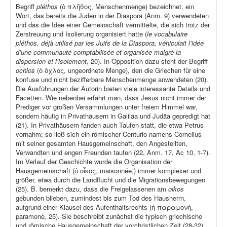
Begriff
pléthos
(ὁ πλῆθος, Menschenmenge) bezeichnet, ein
Wort, das bereits die Juden in der Diaspora (Anm. 9) verwendeten
und das die Idee einer Gemeinschaft vermittelte, die sich trotz der
Zerstreuung und Isolierung organisiert hatte (
le vocabulaire
pléthos, déjà utilisé par les Juifs de la Diaspora, véhiculait l’idée
d’une communauté comptabilisée et organisée malgré la
dispersion et l’isolement,
20). In Opposition dazu steht der Begriff
ochlos
(ὁ ὄχλος, ungeordnete Menge), den die Griechen für eine
konfuse und nicht bezifferbare Menschenmenge anwendeten (20).
Die Ausführungen der Autorin bieten viele interessante Details und
Facetten. Wie nebenbei erfährt man, dass Jesus nicht immer der
Prediger vor großen Versammlungen unter freiem Himmel war,
sondern häufig in Privathäusern in Galiläa und Judäa gepredigt hat
(21). In Privathäusern fanden auch Taufen statt, die etwa Petrus
vornahm; so ließ sich ein römischer Centurio namens Cornelius
mit seiner gesamten Hausgemeinschaft, den Angestellten,
Verwandten und engen Freunden taufen (22, Anm. 17, Ac 10, 1-7).
Im Verlauf der Geschichte wurde die Organisation der
Hausgemeinschaft (ὁ οἶκος, maisonnée,) immer komplexer und
größer, etwa durch die Landflucht und die Migrationsbewegungen
(25). B. bemerkt dazu, dass die Freigelassenen am
oikos
gebunden blieben, zumindest bis zum Tod des Hausherrn,
aufgrund einer Klausel des Aufenthaltsrechts (ἡ παραμονή,
paramonè
,
25). Sie beschreibt zunächst die typisch griechische
und römische Hausgemeinschaft der vorchristlichen Zeit (28-32),