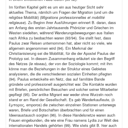
Im fünften Kapitel geht es um ein aus heutiger Sicht sehr
aktuelles Thema, nämlich um Fragen der Migration (und um die
religiöse Mobilität) (
Migrations professionnelles et mobilité
religieuse
). Zu Beginn ihrer Ausführungen erinnert B. daran, dass
am Anfang des ersten Jahrtausends Phönizier und Griechen im
Westen siedelten, während Wanderungsbewegungen aus Italien
nach Afrika zu beobachten waren (93/94). Sie stellt fest, dass
Paulus zwar Reisen unternommen hat, aber nicht so viele, wie
allgemein angenommen wird (94). Ein Merkmal der
Christianisierung sei die Mobilität, für die der Apostel Paulus der
Prototyp sei. In diesem Zusammenhang erläutert sie den Begriff
des Netzes (
le réseau
), der von der Soziologie kommt; mit ihm
könne man die Beziehungen in der Struktur eines Gebietes
analysieren, die die verschiedenen sozialen Einheiten pflegten
(94). Paulus entwickelte ein Netz, das auf familiäre Bande
gründete und professionell ausgerichtet war. Die Kontakte wurden
mit Briefen, persönlichen Besuchen und solcher seiner Mitarbeiter
gepflegt (95). Der antike Migrant war weder ohne Wurzeln noch
stand er am Rand der Gesellschaft. Es gab Wanderkaufleute, (ὁ
ἔμπορος, emporos) die zwischen einzelnen Stationen unterwegs
waren, Briefe und Botschaften überbrachten und für einen
Ideenaustausch sorgten (96). In diese Handelsnetze waren auch
Frauen eingebunden, die wie eine Frau namens Lydia zur Welt des
internationalen Handels gehörten (99). Wie stets gibt B. hier auch