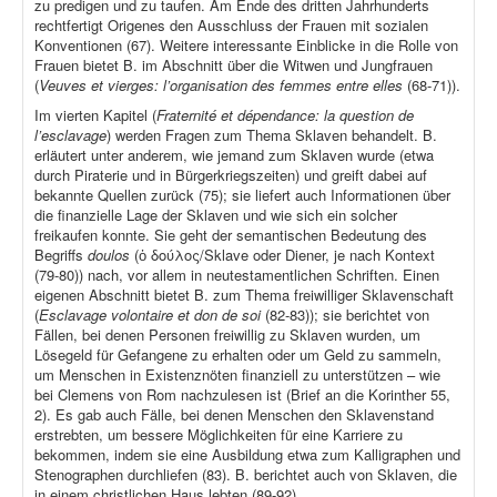
zu predigen und zu taufen. Am Ende des dritten Jahrhunderts
rechtfertigt Origenes den Ausschluss der Frauen mit sozialen
Konventionen (67). Weitere interessante Einblicke in die Rolle von
Frauen bietet B. im Abschnitt über die Witwen und Jungfrauen
(
Veuves et vierges: l’organisation des femmes entre elles
(68-71)).
Im vierten Kapitel (
Fraternité et dépendance: la question de
l’esclavage
) werden Fragen zum Thema Sklaven behandelt. B.
erläutert unter anderem, wie jemand zum Sklaven wurde (etwa
durch Piraterie und in Bürgerkriegszeiten) und greift dabei auf
bekannte Quellen zurück (75); sie liefert auch Informationen über
die finanzielle Lage der Sklaven und wie sich ein solcher
freikaufen konnte. Sie geht der semantischen Bedeutung des
Begriffs
doulos
(ὁ δούλος/Sklave oder Diener, je nach Kontext
(79-80)) nach, vor allem in neutestamentlichen Schriften. Einen
eigenen Abschnitt bietet B. zum Thema freiwilliger Sklavenschaft
(
Esclavage volontaire et don de soi
(82-83)); sie berichtet von
Fällen, bei denen Personen freiwillig zu Sklaven wurden, um
Lösegeld für Gefangene zu erhalten oder um Geld zu sammeln,
um Menschen in Existenznöten finanziell zu unterstützen – wie
bei Clemens von Rom nachzulesen ist (Brief an die Korinther 55,
2). Es gab auch Fälle, bei denen Menschen den Sklavenstand
erstrebten, um bessere Möglichkeiten für eine Karriere zu
bekommen, indem sie eine Ausbildung etwa zum Kalligraphen und
Stenographen durchliefen (83). B. berichtet auch von Sklaven, die
in einem christlichen Haus lebten (89-92).