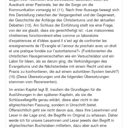
Ausdruck einer Pastorale, bei der die Sorge um die
Kommunikation vorrangig ist (11). Nach ihrer Aussage bewegt sich
ihre Darstellung zwischen der Vergangenheit und der Gegenwart,
der Geschichte der Anfänge des Christentums und der aktuellen
Debatten (13). Am Schluss der Einführung stellt sie eine Frage,
von der sie glaubt, dass sie gerechtfertigt ist: «Les maisonnées
chrétiennes fonctionnèrent-elles comme un laboratoire
d’expériences et d’idées quand il s’est agi de confronter les
enseignements de l’Évangile et l’amour du prochain avec un droit
et une pratique fondée sur l’autoritarisme?» (Funktionierten die
christlichen Hausgemeinschaften wie ein Versuchslabor und ein
Labor für Ideen, als es darum ging, die Verkündigungen des
Evangeliums und die Nächstenliebe mit einem Recht und eine
Praxis zu konfrontieren, die auf einem autoritären System beruht?)
(15) (Diese Übersetzungen und die folgenden Übersetzungen
stammen vom Rezensenten).
Im ersten Kapitel legt B. insofern die Grundlagen für die
Ausführungen in den späteren Kapiteln, als sie die
Schlüsselbegriffe genau erklärt, diese aber nicht in der
altgriechischen Fassung, sondern in Umschrift bietet.
Offensichtlich geht sie nicht davon aus, dass ihre Leserinnen und
Leser in der Lage sind, die Begriffe im Original zu erfassen. Daher
werde ich für unsere Leserinnen und Leser jeweils den Begriff in
altgriechischen Buchstaben mitliefern, dazu aber auch eine