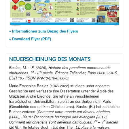
» Informationen zum Bezug des Flyers
» Download Flyer (PDF)
NEUERSCHEINUNG DES MONATS
Baslez, M. – F. (2026), Histoire des premières communautés
er
e
chrétiennes. I
- III
siècle. Éditions Tallandier, Paris 2026. 224 S.
EUR 10,- (ISBN 979-10-210-6766-0).
Marie-Françoise Baslez (1946-2022) studierte unter anderem
Geschichte und verfasste ihre Dissertation unter der Ägide des
Gräzisten André Laronde. Sie lehrte an verschiedenen
französischen Universitäten, zuletzt an der Sorbonne in Paris
(Geschichte des antiken Christentums). Baslez (B.) hat zahlreiche
Bücher verfasst (
Comment notre monde est devenu chrétien
(2008), Jésus: Dictionnaire historique des évangiles (2017),
er
e
Comment les chrétiens sont devenus catholiques: I
– V
siècles
(2019))
. Ihr letztes Buch trägt den Titel:
L’Église à la maison: