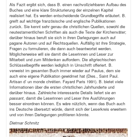
Als Fazit ergibt sich, dass B. einen nachvollziehbaren Aufbau des
Buches und eine klare Strukturierung der einzelnen Kapitel
realisiert hat. Es werden entscheidende Grundbegriffe erläutert. B.
greift auf wichtige französische und englische Publikationen
zurück. Sie kennt sehr genau die christlichen Quellen, sowohl die
neutestamentlichen Schriften als auch die Texte der Kirchenväter;
darüber hinaus beruft sie sich in ihren Darlegungen auch auf
pagane Autoren und auf Rechtsquellen. Auffällig ist ihre Strategie,
Fragen zu formulieren, die dann auch beantwortet werden.
Möglicherweise will sie damit die Leserinnen und Leser zur
Mitarbeit und zum Mitdenken auffordern. Die altgriechischen
Schlüsselbegriffe werden lediglich in Umschrift offeriert. B.
verweist im gesamten Buch immer wieder auf Paulus, dem sie
auch eine eigene Publikation gewidmet hat (Dies., Saint Paul.
Artisan d’ un monde chrétien. Fayard Paris 1991). B. bietet viele
Informationen über die ersten christlichen Jahrhunderte und
darüber hinaus. Zahlreiche interessante Details liefert sie
en
passant
, damit die Leserinnen und Leser ihre Ausführungen
besser einordnen können. Es wäre nützlich, wenn das Buch auch
ins Deutsche übersetzt würde, damit sich der Leserkreis erweitern
und von ihren Darlegungen profitieren könnte.
Dietmar Schmitz