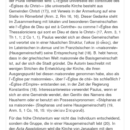
der Plural verwendet wird: L’«Église universelle est constituée des
«Églises du Christ»» (die universelle Kirche besteht aus
Gemeinden Christi (17)), mit Verweis in der Anmerkung auf eine
Stelle im Römerbrief (Anm. 2, Rm 16, 16). Dieser Gedanke steht
im Zusammenhang mit lokalen und besonderen Gemeinschaften
wie l‘«Église de Dieu qui est à Corinthe» ou comme l‘«Église des
Thessaloniciens qui sont en Dieu et dans le Christ» (17, Anm. 3, 1
Th 1, 1; 2 Co 1, 1). Paulus wendet sich an diese Gemeinschaften
und verortet sie in einer häuslichen Struktur, l’
oikos
(ὁ οἶκος)
,
der
im Lateinischen in
domus
und im Französischen in «
maisonnée
»
(Hausgemeinschaft) seine Entsprechung hat (18). B. hebt hervor,
dass in der griechischen Welt
maisonnée
die Basisgemeinschaft
ist, auf der sich die Stadt gründet. Die Autorin beschreibt mit
wenigen Strichen die Entwicklung der Kirche, die ihren
Ausgangspunkt bei diesen
maisonnées
genommen habe, also als
l’«Église par maisonnées», über l’«Église de cité» bis schließlich l‘
«Église d‘Empire» entstanden sei, in der Zeit der Regierung
Konstantins (18). Interessanterweise verwendet Paulus, wenn er
sich an eine Gemeinde wendet, den Genitiv des Namens des
Hausherrn oder er benutzt ein Possessivpronomen: «Stéphanas et
sa maisonnée» (Stephanas und seine Hausgemeinschaft) (19,
Anm. 5, 1 Co, 16, 15: τὴν οἰκίαν Στεφανᾶ).
Für das frühe Christentum war nicht das Individuum entscheidend,
sondern die Gruppe, die in einer Hausgemeinschaft lebt (20). In
den
Acta Apostolorum
wird die Kirche von Jerusalem mit dem