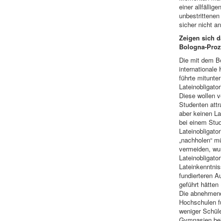
einer allfällig
unbestrittenen 
sicher nicht a
Zeigen sich 
Bologna-Pro
Die mit dem B
internationale
führte mitunte
Lateinobligato
Diese wollen v
Studenten attr
aber keinen La
bei einem Stu
Lateinobligato
„nachholen“ m
vermeiden, wu
Lateinobligato
Lateinkenntnis
fundierteren A
geführt hätten 
Die abnehmend
Hochschulen f
weniger Schül
Gymnasien be