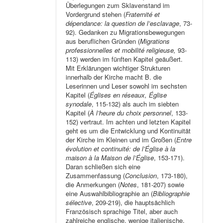
Überlegungen zum Sklavenstand im
Vordergrund stehen (
Fraternité et
dépendance: la question de l’esclavage
, 73-
92). Gedanken zu Migrationsbewegungen
aus beruflichen Gründen (
Migrations
professionnelles et mobilité religieuse,
93-
113) werden im fünften Kapitel geäußert.
Mit Erklärungen wichtiger Strukturen
innerhalb der Kirche macht B. die
Leserinnen und Leser sowohl im sechsten
Kapitel (
Églises en réseaux, Église
synodale
, 115-132) als auch im siebten
Kapitel (
À l’heure du choix personnel
, 133-
152) vertraut. Im achten und letzten Kapitel
geht es um die Entwicklung und Kontinuität
der Kirche im Kleinen und im Großen (
Entre
évolution et continuité: de l’Église à la
maison à la Maison de l’Église
, 153-171).
Daran schließen sich eine
Zusammenfassung (
Conclusion
, 173-180),
die Anmerkungen (
Notes
, 181-207) sowie
eine Auswahlbibliographie an (
Bibliographie
sélective
, 209-219), die hauptsächlich
Französisch sprachige Titel, aber auch
zahlreiche englische, wenige italienische,