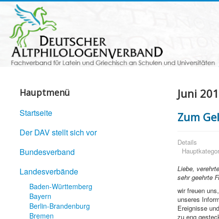
Juni 20
Hauptmenü
Startseite
Zum Gel
Der DAV stellt sich vor
Details
Bundesverband
Hauptkategor
Liebe, verehrt
Landesverbände
sehr geehrte
Baden-Württemberg
wir freuen uns
Bayern
unseres Inform
Berlin-Brandenburg
Ereignisse und
Bremen
zu eng gestec