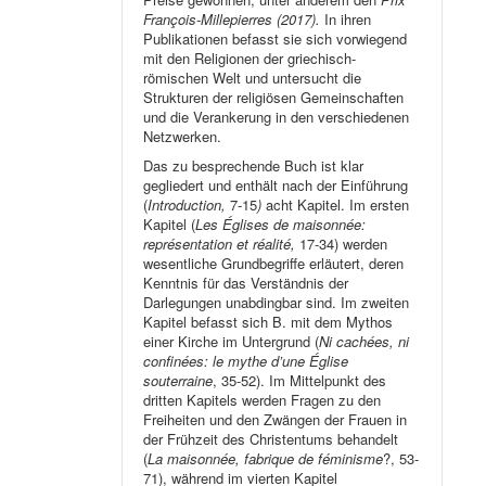
François-Millepierres (2017).
In ihren
Publikationen befasst sie sich vorwiegend
mit den Religionen der griechisch-
römischen Welt und untersucht die
Strukturen der religiösen Gemeinschaften
und die Verankerung in den verschiedenen
Netzwerken.
Das zu besprechende Buch ist klar
gegliedert und enthält nach der Einführung
(
Introduction,
7-15
)
acht Kapitel. Im ersten
Kapitel (
Les Églises de maisonnée:
représentation et réalité,
17-34) werden
wesentliche Grundbegriffe erläutert, deren
Kenntnis für das Verständnis der
Darlegungen unabdingbar sind. Im zweiten
Kapitel befasst sich B. mit dem Mythos
einer Kirche im Untergrund (
Ni cachées, ni
confinées: le mythe d’une Église
souterraine
, 35-52). Im Mittelpunkt des
dritten Kapitels werden Fragen zu den
Freiheiten und den Zwängen der Frauen in
der Frühzeit des Christentums behandelt
(
La maisonnée, fabrique de féminisme
?, 53-
71), während im vierten Kapitel