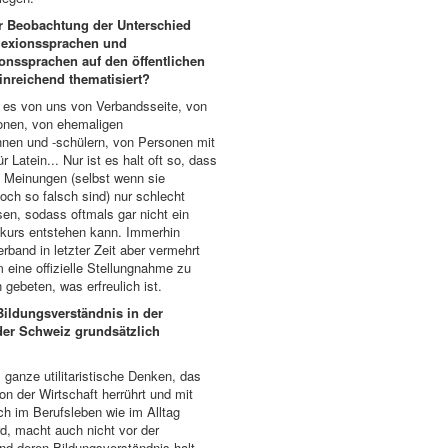
er Beobachtung der Unterschied
lexionssprachen und
nssprachen auf den öffentlichen
inreichend thematisiert?
ei es von uns von Verbandsseite, von
sonen, von ehemaligen
nnen und -schülern, von Personen mit
r Latein... Nur ist es halt oft so, dass
e Meinungen (selbst wenn sie
och so falsch sind) nur schlecht
ssen, sodass oftmals gar nicht ein
skurs entstehen kann. Immerhin
rband in letzter Zeit aber vermehrt
eine offizielle Stellungnahme zu
n gebeten, was erfreulich ist.
Bildungsverständnis in der
der Schweiz grundsätzlich
 ganze utilitaristische Denken, das
n der Wirtschaft herrührt und mit
h im Berufsleben wie im Alltag
rd, macht auch nicht vor der
nd deren Bildungsverständnis halt.