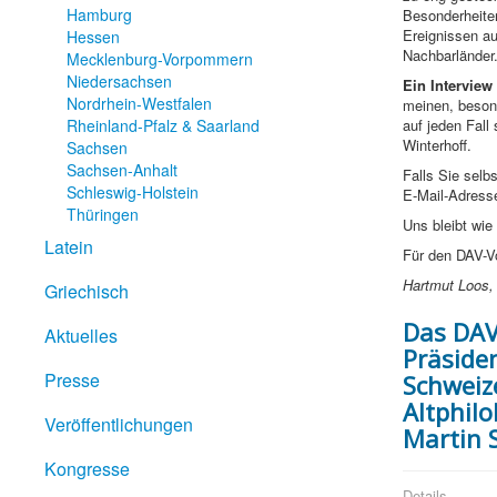
Hamburg
Besonderheite
Ereignissen a
Hessen
Nachbarländer
Mecklenburg-Vorpommern
Niedersachsen
Ein Intervie
Nordrhein-Westfalen
meinen, besond
Rheinland-Pfalz & Saarland
auf jeden Fal
Winterhoff.
Sachsen
Sachsen-Anhalt
Falls Sie selb
Schleswig-Holstein
E-Mail-Adres
Thüringen
Uns bleibt wie
Latein
Für den DAV-V
Hartmut Loos, 
Griechisch
Das DAV
Aktuelles
Präside
Presse
Schweiz
Altphil
Veröffentlichungen
Martin 
Kongresse
Details