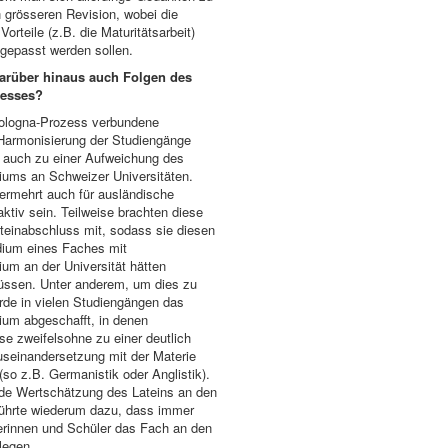
en grösseren Revision, wobei die
Vorteile (z.B. die Maturitätsarbeit)
ngepasst werden sollen.
darüber hinaus auch Folgen des
zesses?
ologna-Prozess verbundene
 Harmonisierung der Studiengänge
r auch zu einer Aufweichung des
riums an Schweizer Universitäten.
ermehrt auch für ausländische
aktiv sein. Teilweise brachten diese
teinabschluss mit, sodass sie diesen
dium eines Faches mit
rium an der Universität hätten
üssen. Unter anderem, um dies zu
rde in vielen Studiengängen das
rium abgeschafft, in denen
se zweifelsohne zu einer deutlich
useinandersetzung mit der Materie
(so z.B. Germanistik oder Anglistik).
e Wertschätzung des Lateins an den
ührte wiederum dazu, dass immer
erinnen und Schüler das Fach an den
legen.