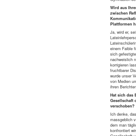
Wird aus Ihr
zwischen Ref
Kommunikatio
Plattformen h
Ja, wird er, s
Lateinlehrper
Lateinschüleri
einem Faible fü
sich gefestigt
nachweislich n
korrigieren la
fruchtbarer Di
wurde unser Ve
von Medien um 
ihren Berichte
Hat sich das 
Gesellschaft 
verschoben?
Ich denke, das
massgeblich vo
dem man täglic
konfrontiert wi
Gesellschaft u