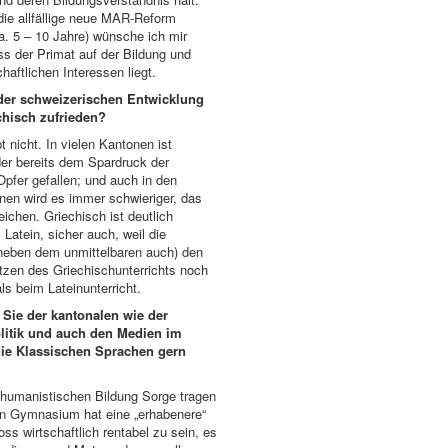
 die allfällige neue MAR-Reform
ca. 5 – 10 Jahre) wünsche ich mir
s der Primat auf der Bildung und
chaftlichen Interessen liegt.
 der schweizerischen Entwicklung
chisch zufrieden?
t nicht. In vielen Kantonen ist
der bereits dem Spardruck der
pfer gefallen; und auch in den
nen wird es immer schwieriger, das
ichen. Griechisch ist deutlich
 Latein, sicher auch, weil die
(neben dem unmittelbaren auch) den
tzen des Griechischunterrichts noch
ls beim Lateinunterricht.
Sie der kantonalen wie der
litik und auch den Medien im
die Klassischen Sprachen gern
humanistischen Bildung Sorge tragen
in Gymnasium hat eine „erhabenere“
oss wirtschaftlich rentabel zu sein, es