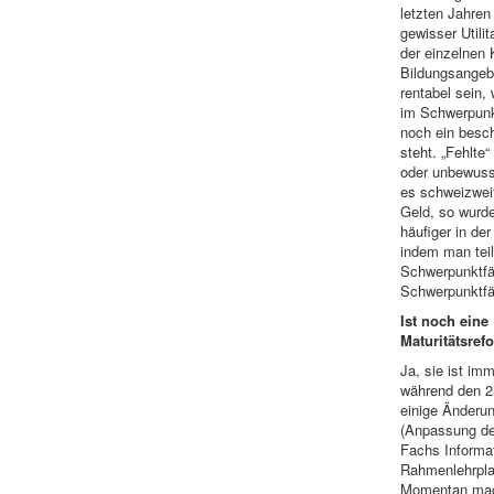
letzten Jahren
gewisser Utilit
der einzelnen 
Bildungsangeb
rentabel sein,
im Schwerpunk
noch ein besc
steht. „Fehlte
oder unbewuss
es schweizweit
Geld, so wurde
häufiger in de
indem man tei
Schwerpunktfäc
Schwerpunktf
Ist noch eine
Maturitätsref
Ja, sie ist im
während den 2
einige Änder
(Anpassung de
Fachs Informa
Rahmenlehrpla
Momentan mach