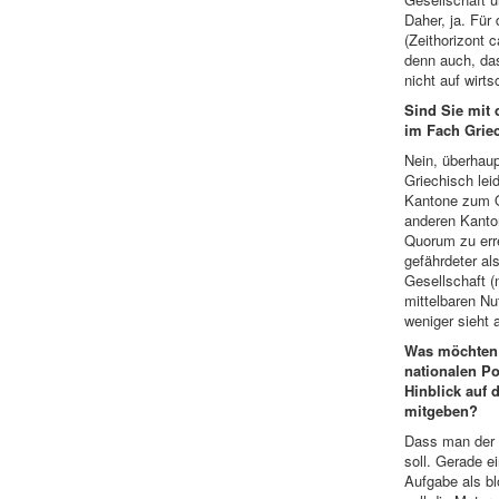
Daher, ja. Für
(Zeithorizont 
denn auch, das
nicht auf wirts
Sind Sie mit
im Fach Grie
Nein, überhaup
Griechisch lei
Kantone zum O
anderen Kanto
Quorum zu erre
gefährdeter als
Gesellschaft 
mittelbaren Nu
weniger sieht a
Was möchten 
nationalen Po
Hinblick auf 
mitgeben?
Dass man der 
soll. Gerade e
Aufgabe als bl