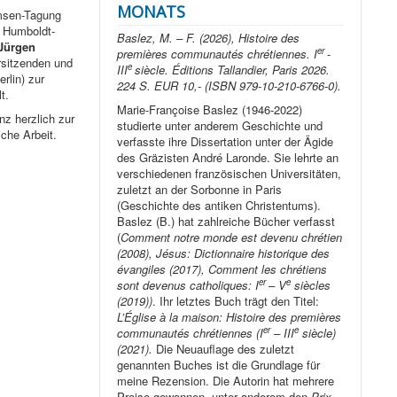
MONATS
mmsen-Tagung
 Humboldt-
Baslez, M. – F. (2026), Histoire des
 Jürgen
er
premières communautés chrétiennes. I
-
sitzenden und
e
III
siècle. Éditions Tallandier, Paris 2026.
rlin) zur
224 S. EUR 10,- (ISBN 979-10-210-6766-0).
t.
Marie-Françoise Baslez (1946-2022)
nz herzlich zur
studierte unter anderem Geschichte und
che Arbeit.
verfasste ihre Dissertation unter der Ägide
des Gräzisten André Laronde. Sie lehrte an
verschiedenen französischen Universitäten,
zuletzt an der Sorbonne in Paris
(Geschichte des antiken Christentums).
Baslez (B.) hat zahlreiche Bücher verfasst
(
Comment notre monde est devenu chrétien
(2008), Jésus: Dictionnaire historique des
évangiles (2017), Comment les chrétiens
er
e
sont devenus catholiques: I
– V
siècles
(2019))
. Ihr letztes Buch trägt den Titel:
L’Église à la maison: Histoire des premières
er
e
communautés chrétiennes (I
– III
siècle)
(2021).
Die Neuauflage des zuletzt
genannten Buches ist die Grundlage für
meine Rezension. Die Autorin hat mehrere
Preise gewonnen, unter anderem den
Prix