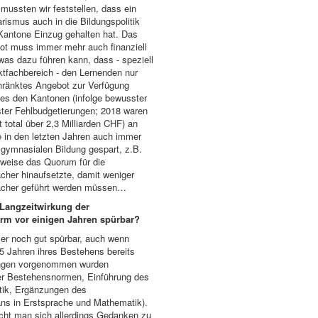
 mussten wir feststellen, dass ein
arismus auch in die Bildungspolitik
Kantone Einzug gehalten hat. Das
ot muss immer mehr auch finanziell
 was dazu führen kann, dass - speziell
tfachbereich - den Lernenden nur
hränktes Angebot zur Verfügung
“ es den Kantonen (infolge bewusster
ter Fehlbudgetierungen; 2018 waren
 total über 2,3 Milliarden CHF) an
 in den letzten Jahren auch immer
r gymnasialen Bildung gespart, z.B.
lweise das Quorum für die
her hinaufsetzte, damit weniger
ächer geführt werden müssen…
 Langzeitwirkung der
orm vor einigen Jahren spürbar?
mer noch gut spürbar, auch wenn
5 Jahren ihres Bestehens bereits
ungen vorgenommen wurden
r Bestehensnormen, Einführung des
tik, Ergänzungen des
ns in Erstsprache und Mathematik).
t man sich allerdings Gedanken zu