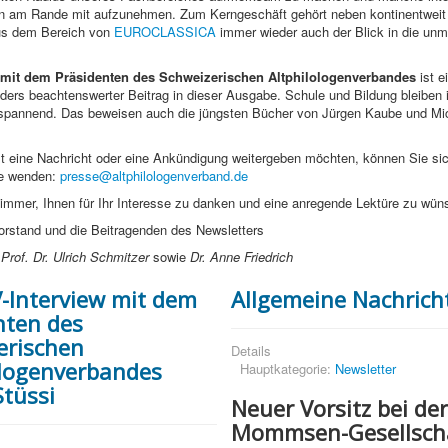
n am Rande mit aufzunehmen. Zum Kerngeschäft gehört neben kontinentweit 
us dem Bereich von
EUROCLASSICA
immer wieder auch der Blick in die unmi
.
w mit dem Präsidenten des Schweizerischen Altphilologenverbandes
ist e
ers beachtenswerter Beitrag in dieser Ausgabe. Schule und Bildung bleiben i
l spannend. Das beweisen auch die jüngsten Bücher von Jürgen Kaube und Mi
st eine Nachricht oder eine Ankündigung weitergeben möchten, können Sie si
se wenden:
presse@altphilologenverband.de
 immer, Ihnen für Ihr Interesse zu danken und eine anregende Lektüre zu wün
orstand und die Beitragenden des Newsletters
Prof. Dr. Ulrich Schmitzer
sowie
Dr. Anne Friedrich
-Interview mit dem
Allgemeine Nachrich
nten des
erischen
Details
ologenverbandes
Hauptkategorie:
Newsletter
Stüssi
Neuer Vorsitz bei der
Mommsen-Gesellsch