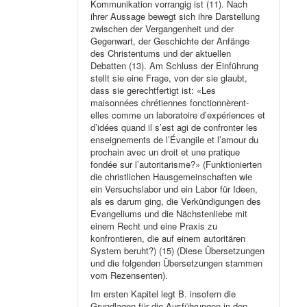
Kommunikation vorrangig ist (11). Nach
ihrer Aussage bewegt sich ihre Darstellung
zwischen der Vergangenheit und der
Gegenwart, der Geschichte der Anfänge
des Christentums und der aktuellen
Debatten (13). Am Schluss der Einführung
stellt sie eine Frage, von der sie glaubt,
dass sie gerechtfertigt ist: «Les
maisonnées chrétiennes fonctionnèrent-
elles comme un laboratoire d’expériences et
d’idées quand il s’est agi de confronter les
enseignements de l’Évangile et l’amour du
prochain avec un droit et une pratique
fondée sur l’autoritarisme?» (Funktionierten
die christlichen Hausgemeinschaften wie
ein Versuchslabor und ein Labor für Ideen,
als es darum ging, die Verkündigungen des
Evangeliums und die Nächstenliebe mit
einem Recht und eine Praxis zu
konfrontieren, die auf einem autoritären
System beruht?) (15) (Diese Übersetzungen
und die folgenden Übersetzungen stammen
vom Rezensenten).
Im ersten Kapitel legt B. insofern die
Grundlagen für die Ausführungen in den