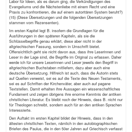
Labor für Ideen, als es darum ging, die Verkündigungen des
Evangeliums und die Nächstenliebe mit einem Recht und eine
Praxis zu konfrontieren, die auf einem autoritären System beruht?)
(15) (Diese Übersetzungen und die folgenden Übersetzungen
stammen vom Rezensenten).
Im ersten Kapitel legt B. insofern die Grundlagen für die
Ausführungen in den späteren Kapiteln, als sie die
Schlüsselbegriffe genau erklärt, diese aber nicht in der
altgriechischen Fassung, sondern in Umschrift bietet.
Offensichtlich geht sie nicht davon aus, dass ihre Leserinnen und
Leser in der Lage sind, die Begriffe im Original zu erfassen. Daher
werde ich für unsere Leserinnen und Leser jeweils den Begriff in
altgriechischen Buchstaben mitliefern, dazu aber auch eine
deutsche Übersetzung. Hilfreich ist auch, dass die Autorin stets
auf Quellen verweist, sei es auf die Texte des Neuen Testaments,
sei es auf Schriften der Kirchenväter, aber auch auf pagane
Textstellen. Damit erhalten ihre Aussagen ein wissenschaftliches
Fundament und zeigen übrigens ihre enorme Kenntnis der antiken
christlichen Literatur. Es bleibt noch der Hinweis, dass B. nicht nur
für Theologen schreibt, sondern auch für an den antiken Sprachen
Interessierte.
Den Auftakt im ersten Kapitel bildet der Hinweis, dass in den
ältesten christlichen Texten, nämlich in den autobiographischen
Briefen des Paulus, die in den 50er Jahren auf Griechisch verfasst