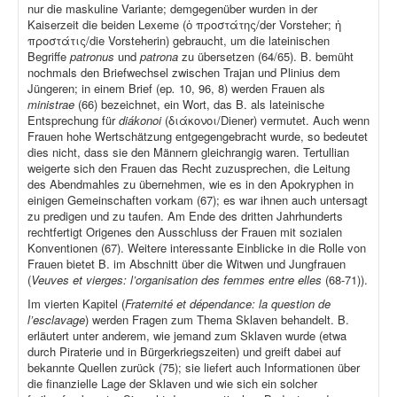
nur die maskuline Variante; demgegenüber wurden in der
Kaiserzeit die beiden Lexeme (ὁ προστάτης/der Vorsteher; ἡ
προστάτις/die Vorsteherin) gebraucht, um die lateinischen
Begriffe
patronus
und
patrona
zu übersetzen (64/65). B. bemüht
nochmals den Briefwechsel zwischen Trajan und Plinius dem
Jüngeren; in einem Brief (ep
.
10, 96, 8) werden Frauen als
ministrae
(66) bezeichnet, ein Wort, das B. als lateinische
Entsprechung für
diákonoi
(διάκονοι/Diener) vermutet. Auch wenn
Frauen hohe Wertschätzung entgegengebracht wurde, so bedeutet
dies nicht, dass sie den Männern gleichrangig waren. Tertullian
weigerte sich den Frauen das Recht zuzusprechen, die Leitung
des Abendmahles zu übernehmen, wie es in den Apokryphen in
einigen Gemeinschaften vorkam (67); es war ihnen auch untersagt
zu predigen und zu taufen. Am Ende des dritten Jahrhunderts
rechtfertigt Origenes den Ausschluss der Frauen mit sozialen
Konventionen (67). Weitere interessante Einblicke in die Rolle von
Frauen bietet B. im Abschnitt über die Witwen und Jungfrauen
(
Veuves et vierges: l’organisation des femmes entre elles
(68-71)).
Im vierten Kapitel (
Fraternité et dépendance: la question de
l’esclavage
) werden Fragen zum Thema Sklaven behandelt. B.
erläutert unter anderem, wie jemand zum Sklaven wurde (etwa
durch Piraterie und in Bürgerkriegszeiten) und greift dabei auf
bekannte Quellen zurück (75); sie liefert auch Informationen über
die finanzielle Lage der Sklaven und wie sich ein solcher