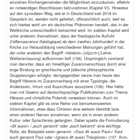
einzelnen Kirchengemeinden die Möglichkeit einzuräumen, effektiv
an notwendigen Beschlüssen teilzunehmen (Kapitel VI). Hinweise
auf den synodalen Weg, wie er in Deutschland seit 2018 im
Gespräch ist, werden nicht geliefert, offensichtlich auch, weil es
sich hierbei wohl um ein deutsches Phänomen handelt, das in der
Weltkirche unterschiedlich betrachtet wird. Im siebten Kapitel wird
unter anderem thematisiert, dass der theologische Aufruhr
(
l’effervescence théologique
) ab dem zweiten Jahrhundert in der
Kirche zur Herausbildung verschiedener Meinungen geführt hat,
der unter anderem den Begriff «
hérésie
» (αἵρεσις/Lehre,
Weltanschauung) aufkommen ließ (136). Ursprünglich verstand
man darunter, dass ein freiwilliger Zusammenschluss durch eine
enge Bindung an griechische und jüdische philosophische
Gruppierungen erfolgte; demgegenüber nenne man heute den
Begriff Häresie im Zusammenhang mit einer Typologie, die
Anderssein, Irrtum und Ausschluss assoziiere (136). Hier hätte
man mit Gewinn auf deutschsprachige Publikationen zum Thema
Häresie und christliche Polemik verweisen können. Auch im
siebten Kapitel gibt es eine Reihe von bemerkenswerten
Informationen, etwa dass Christen eine weitere Identität bzw.
einen anderen Namen annahmen, wenn sie in einen anderen
Kultur- oder Sprachkreis gelangten. Dabei spielte die Formulierung
«dit aussi» /„auch genannt“ oder „auch bekannt“ eine wichtige
Rolle; als Beispiele seien genannt: «Saul dit aussi Paul»/ Saul
auch genannt Paul oder «Ignace dit aussi Théophore» (137, Anm.