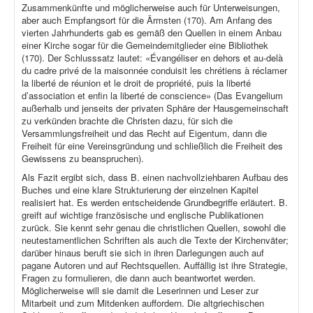
Zusammenkünfte und möglicherweise auch für Unterweisungen,
aber auch Empfangsort für die Ärmsten (170). Am Anfang des
vierten Jahrhunderts gab es gemäß den Quellen in einem Anbau
einer Kirche sogar für die Gemeindemitglieder eine Bibliothek
(170). Der Schlusssatz lautet: «Évangéliser en dehors et au-delà
du cadre privé de la maisonnée conduisit les chrétiens à réclamer
la liberté de réunion et le droit de propriété, puis la liberté
d’association et enfin la liberté de conscience» (Das Evangelium
außerhalb und jenseits der privaten Sphäre der Hausgemeinschaft
zu verkünden brachte die Christen dazu, für sich die
Versammlungsfreiheit und das Recht auf Eigentum, dann die
Freiheit für eine Vereinsgründung und schließlich die Freiheit des
Gewissens zu beanspruchen).
Als Fazit ergibt sich, dass B. einen nachvollziehbaren Aufbau des
Buches und eine klare Strukturierung der einzelnen Kapitel
realisiert hat. Es werden entscheidende Grundbegriffe erläutert. B.
greift auf wichtige französische und englische Publikationen
zurück. Sie kennt sehr genau die christlichen Quellen, sowohl die
neutestamentlichen Schriften als auch die Texte der Kirchenväter;
darüber hinaus beruft sie sich in ihren Darlegungen auch auf
pagane Autoren und auf Rechtsquellen. Auffällig ist ihre Strategie,
Fragen zu formulieren, die dann auch beantwortet werden.
Möglicherweise will sie damit die Leserinnen und Leser zur
Mitarbeit und zum Mitdenken auffordern. Die altgriechischen