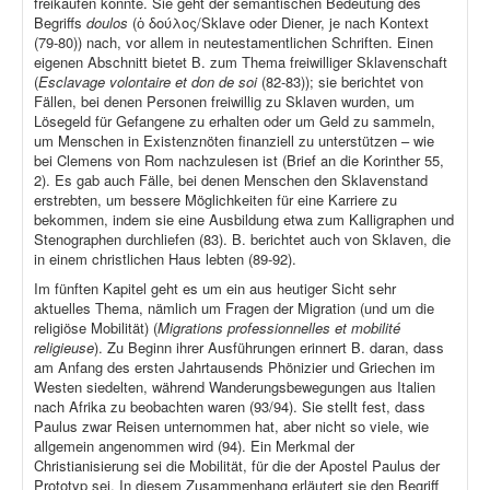
freikaufen konnte. Sie geht der semantischen Bedeutung des
Begriffs
doulos
(ὁ δούλος/Sklave oder Diener, je nach Kontext
(79-80)) nach, vor allem in neutestamentlichen Schriften. Einen
eigenen Abschnitt bietet B. zum Thema freiwilliger Sklavenschaft
(
Esclavage volontaire et don de soi
(82-83)); sie berichtet von
Fällen, bei denen Personen freiwillig zu Sklaven wurden, um
Lösegeld für Gefangene zu erhalten oder um Geld zu sammeln,
um Menschen in Existenznöten finanziell zu unterstützen – wie
bei Clemens von Rom nachzulesen ist (Brief an die Korinther 55,
2). Es gab auch Fälle, bei denen Menschen den Sklavenstand
erstrebten, um bessere Möglichkeiten für eine Karriere zu
bekommen, indem sie eine Ausbildung etwa zum Kalligraphen und
Stenographen durchliefen (83). B. berichtet auch von Sklaven, die
in einem christlichen Haus lebten (89-92).
Im fünften Kapitel geht es um ein aus heutiger Sicht sehr
aktuelles Thema, nämlich um Fragen der Migration (und um die
religiöse Mobilität) (
Migrations professionnelles et mobilité
religieuse
). Zu Beginn ihrer Ausführungen erinnert B. daran, dass
am Anfang des ersten Jahrtausends Phönizier und Griechen im
Westen siedelten, während Wanderungsbewegungen aus Italien
nach Afrika zu beobachten waren (93/94). Sie stellt fest, dass
Paulus zwar Reisen unternommen hat, aber nicht so viele, wie
allgemein angenommen wird (94). Ein Merkmal der
Christianisierung sei die Mobilität, für die der Apostel Paulus der
Prototyp sei. In diesem Zusammenhang erläutert sie den Begriff