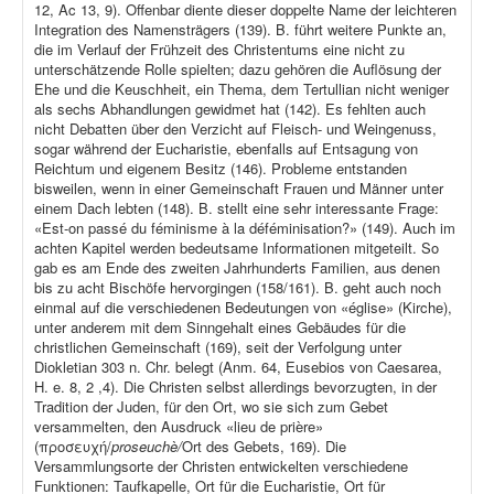
12, Ac 13, 9). Offenbar diente dieser doppelte Name der leichteren
Integration des Namensträgers (139). B. führt weitere Punkte an,
die im Verlauf der Frühzeit des Christentums eine nicht zu
unterschätzende Rolle spielten; dazu gehören die Auflösung der
Ehe und die Keuschheit, ein Thema, dem Tertullian nicht weniger
als sechs Abhandlungen gewidmet hat (142). Es fehlten auch
nicht Debatten über den Verzicht auf Fleisch- und Weingenuss,
sogar während der Eucharistie, ebenfalls auf Entsagung von
Reichtum und eigenem Besitz (146). Probleme entstanden
bisweilen, wenn in einer Gemeinschaft Frauen und Männer unter
einem Dach lebten (148). B. stellt eine sehr interessante Frage:
«Est-on passé du féminisme à la déféminisation?» (149). Auch im
achten Kapitel werden bedeutsame Informationen mitgeteilt. So
gab es am Ende des zweiten Jahrhunderts Familien, aus denen
bis zu acht Bischöfe hervorgingen (158/161). B. geht auch noch
einmal auf die verschiedenen Bedeutungen von «église» (Kirche),
unter anderem mit dem Sinngehalt eines Gebäudes für die
christlichen Gemeinschaft (169), seit der Verfolgung unter
Diokletian 303 n. Chr. belegt (Anm. 64, Eusebios von Caesarea,
H. e. 8, 2 ,4). Die Christen selbst allerdings bevorzugten, in der
Tradition der Juden, für den Ort, wo sie sich zum Gebet
versammelten, den Ausdruck «lieu de prière»
(προσευχή/
proseuchè/
Ort des Gebets, 169). Die
Versammlungsorte der Christen entwickelten verschiedene
Funktionen: Taufkapelle, Ort für die Eucharistie, Ort für