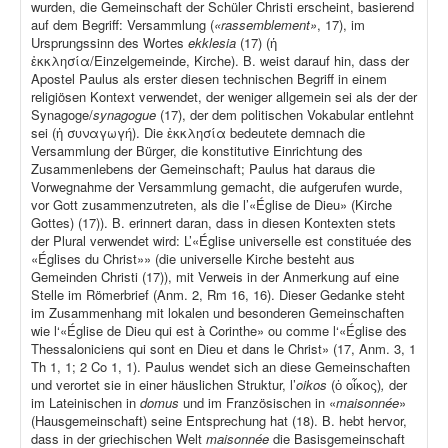
wurden, die Gemeinschaft der Schüler Christi erscheint, basierend
auf dem Begriff: Versammlung (
«rassemblement»
, 17), im
Ursprungssinn des Wortes
ekklesia
(17) (ἡ
ἐκκλησία/Einzelgemeinde, Kirche). B. weist darauf hin, dass der
Apostel Paulus als erster diesen technischen Begriff in einem
religiösen Kontext verwendet, der weniger allgemein sei als der der
Synagoge/
synagogue
(17), der dem politischen Vokabular entlehnt
sei (ἡ συναγωγή). Die ἐκκλησία bedeutete demnach die
Versammlung der Bürger, die konstitutive Einrichtung des
Zusammenlebens der Gemeinschaft; Paulus hat daraus die
Vorwegnahme der Versammlung gemacht, die aufgerufen wurde,
vor Gott zusammenzutreten, als die l’«Église de Dieu» (Kirche
Gottes) (17)). B. erinnert daran, dass in diesen Kontexten stets
der Plural verwendet wird: L’«Église universelle est constituée des
«Églises du Christ»» (die universelle Kirche besteht aus
Gemeinden Christi (17)), mit Verweis in der Anmerkung auf eine
Stelle im Römerbrief (Anm. 2, Rm 16, 16). Dieser Gedanke steht
im Zusammenhang mit lokalen und besonderen Gemeinschaften
wie l‘«Église de Dieu qui est à Corinthe» ou comme l‘«Église des
Thessaloniciens qui sont en Dieu et dans le Christ» (17, Anm. 3, 1
Th 1, 1; 2 Co 1, 1). Paulus wendet sich an diese Gemeinschaften
und verortet sie in einer häuslichen Struktur, l’
oikos
(ὁ οἶκος)
,
der
im Lateinischen in
domus
und im Französischen in «
maisonnée
»
(Hausgemeinschaft) seine Entsprechung hat (18). B. hebt hervor,
dass in der griechischen Welt
maisonnée
die Basisgemeinschaft