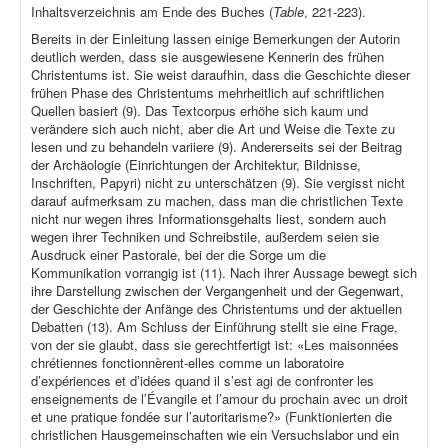
Inhaltsverzeichnis am Ende des Buches (
Table
, 221-223).
Bereits in der Einleitung lassen einige Bemerkungen der Autorin
deutlich werden, dass sie ausgewiesene Kennerin des frühen
Christentums ist. Sie weist daraufhin, dass die Geschichte dieser
frühen Phase des Christentums mehrheitlich auf schriftlichen
Quellen basiert (9). Das Textcorpus erhöhe sich kaum und
verändere sich auch nicht, aber die Art und Weise die Texte zu
lesen und zu behandeln variiere (9). Andererseits sei der Beitrag
der Archäologie (Einrichtungen der Architektur, Bildnisse,
Inschriften, Papyri) nicht zu unterschätzen (9). Sie vergisst nicht
darauf aufmerksam zu machen, dass man die christlichen Texte
nicht nur wegen ihres Informationsgehalts liest, sondern auch
wegen ihrer Techniken und Schreibstile, außerdem seien sie
Ausdruck einer Pastorale, bei der die Sorge um die
Kommunikation vorrangig ist (11). Nach ihrer Aussage bewegt sich
ihre Darstellung zwischen der Vergangenheit und der Gegenwart,
der Geschichte der Anfänge des Christentums und der aktuellen
Debatten (13). Am Schluss der Einführung stellt sie eine Frage,
von der sie glaubt, dass sie gerechtfertigt ist: «Les maisonnées
chrétiennes fonctionnèrent-elles comme un laboratoire
d’expériences et d’idées quand il s’est agi de confronter les
enseignements de l’Évangile et l’amour du prochain avec un droit
et une pratique fondée sur l’autoritarisme?» (Funktionierten die
christlichen Hausgemeinschaften wie ein Versuchslabor und ein