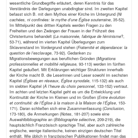
wesentliche Grundbegriffe erläutert, deren Kenntnis für das
Verständnis der Darlegungen unabdingbar sind. Im zweiten Kapitel
befasst sich B. mit dem Mythos einer Kirche im Untergrund (
Ni
cachées, ni confinées: le mythe d’une Église souterraine
, 35-52).
Im Mittelpunkt des dritten Kapitels werden Fragen zu den
Freiheiten und den Zwängen der Frauen in der Frühzeit des
Christentums behandelt (
La maisonnée, fabrique de féminisme
?,
53-71), während im vierten Kapitel Überlegungen zum
Sklavenstand im Vordergrund stehen (
Fraternité et dépendance: la
question de l’esclavage
, 73-92). Gedanken zu
Migrationsbewegungen aus beruflichen Gründen (
Migrations
professionnelles et mobilité religieuse,
93-113) werden im fünften
Kapitel geäußert. Mit Erklärungen wichtiger Strukturen innerhalb
der Kirche macht B. die Leserinnen und Leser sowohl im sechsten
Kapitel (
Églises en réseaux, Église synodale
, 115-132) als auch
im siebten Kapitel (
À l’heure du choix personnel
, 133-152) vertraut.
Im achten und letzten Kapitel geht es um die Entwicklung und
Kontinuität der Kirche im Kleinen und im Großen (
Entre évolution
et continuité: de l’Église à la maison à la Maison de l’Église
, 153-
171). Daran schließen sich eine Zusammenfassung (
Conclusion
,
173-180), die Anmerkungen (
Notes
, 181-207) sowie eine
Auswahlbibliographie an (
Bibliographie sélective
, 209-219), die
hauptsächlich Französisch sprachige Titel, aber auch zahlreiche
englische, wenige italienische, keinen einzigen deutschen Titel
enthält. Wie üblich in französischen Publikationen findet man das