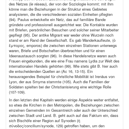
des Netzes (
le réseau
), der von der Soziologie kommt; mit ihm
könne man die Beziehungen in der Struktur eines Gebietes
analysieren, die die verschiedenen sozialen Einheiten pflegten
(94). Paulus entwickelte ein Netz, das auf familiäre Bande
gründete und professionell ausgerichtet war. Die Kontakte wurden
mit Briefen, persönlichen Besuchen und solcher seiner Mitarbeiter
gepflegt (95). Der antike Migrant war weder ohne Wurzeln noch
stand er am Rand der Gesellschaft. Es gab Wanderkaufleute, (ὁ
ἔμπορος, emporos) die zwischen einzelnen Stationen unterwegs
waren, Briefe und Botschaften überbrachten und für einen
Ideenaustausch sorgten (96). In diese Handelsnetze waren auch
Frauen eingebunden, die wie eine Frau namens Lydia zur Welt des
internationalen Handels gehörten (99). Wie stets gibt B. hier auch
die entscheidenden Quellen an (Ac 16, 13-15). Ein
herausragendes Beispiel für christliche Mobilität ist Irenäus von
Lyon, der aus Smyrna stammte (105). Auch die Familien der
Soldaten spielten bei der Christianisierung eine wichtige Rolle
(107-109).
In den letzten drei Kapiteln werden einige Aspekte weiter entfaltet,
so etwa die Kirchen in den Metropolen, die Beziehungen zwischen
einzelnen Gemeinden im Gesamtreich oder auch der Unterschied
zwischen Stadt und Land. B. geht auch auf das Faktum ein, dass
sich Bischöfe einer Region auf Synoden (ἡ
σύνοδος/concilium/synode, 129) getroffen haben, um den