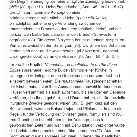
den Begriff hinausging, der eine alltägliche Zuneigung bezeichnet:
philia
(33, ἡ φιλία, Liebe/Freundschaft, Anm. 45, Jn 21, 15-17).
Die Christen haben die Konzeption einer
brüderlichen/geschwisterlichen Liebe (ἡ φιλαδελφία
,
philadelphia) auf eine enge Verbindung zwischen der
transzendentalen Dimension der Liebe (göttliche Liebe) und der
horizontalen Liebe (die Liebe unter den Brüdern/Schwestern)
begründet (33). Die
agapè/
ἡ ἀγάπη beruht auf einem reziproken
Verhältnis zwischen den Beteiligten (34). Die Briefe des Johannes
richten sich eher an die
«bien-aimés»
(οἱ ἀγαπητοί, agapétoi,
Lieblinge/Geliebte) als an die
«frères»
(34, Anm. 50, 1 Jn 2, 7).
Im zweiten Kapitel (
Ni cachées, ni confinées: le mythe d’une
Église souterraine
) möchte B. den Mythos einer Kirche im
Untergrund widerlegen, deren Gruppierungen nur versteckt und
einsperrt gewesen seien. Die
maisonnées/
Hausgemeinschaften
der Kirche haben sich ihrer Aussage nach sowohl im Inneren der
Häuser versammelt als auch außerhalb, bis sie über ein Gebäude
verfügten, das ihnen gehörte, und Räume hatten, die für spezielle
liturgische Zwecke geeignet waren (35). B. geht kurz auf den
Briefwechsel zwischen Kaiser Trajan und Plinius ein, in dem die
Regeln für die Verfolgung der Christen genau formuliert sind (36).
Ihre Grundthese besteht aber in der Aussage, dass in
gewöhnlichen Zeiten und wenn auf Denunziation verzichtet wurde
die Christen ein normales Leben führen konnten (37). Aus ihrer
Sicht waren die
maisonnées
Refugien, in denen die staatlichen