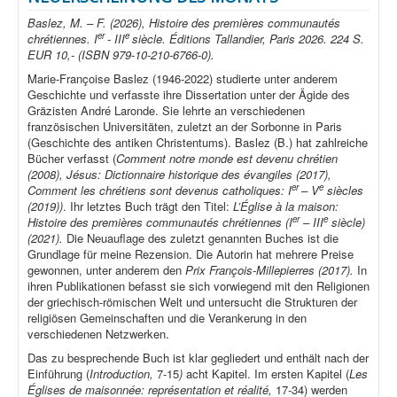
Baslez, M. – F. (2026), Histoire des premières communautés
er
e
chrétiennes. I
- III
siècle. Éditions Tallandier, Paris 2026. 224 S.
EUR 10,- (ISBN 979-10-210-6766-0).
Marie-Françoise Baslez (1946-2022) studierte unter anderem
Geschichte und verfasste ihre Dissertation unter der Ägide des
Gräzisten André Laronde. Sie lehrte an verschiedenen
französischen Universitäten, zuletzt an der Sorbonne in Paris
(Geschichte des antiken Christentums). Baslez (B.) hat zahlreiche
Bücher verfasst (
Comment notre monde est devenu chrétien
(2008), Jésus: Dictionnaire historique des évangiles (2017),
er
e
Comment les chrétiens sont devenus catholiques: I
– V
siècles
(2019))
. Ihr letztes Buch trägt den Titel:
L’Église à la maison:
er
e
Histoire des premières communautés chrétiennes (I
– III
siècle)
(2021).
Die Neuauflage des zuletzt genannten Buches ist die
Grundlage für meine Rezension. Die Autorin hat mehrere Preise
gewonnen, unter anderem den
Prix François-Millepierres (2017).
In
ihren Publikationen befasst sie sich vorwiegend mit den Religionen
der griechisch-römischen Welt und untersucht die Strukturen der
religiösen Gemeinschaften und die Verankerung in den
verschiedenen Netzwerken.
Das zu besprechende Buch ist klar gegliedert und enthält nach der
Einführung (
Introduction,
7-15
)
acht Kapitel. Im ersten Kapitel (
Les
Églises de maisonnée: représentation et réalité,
17-34) werden