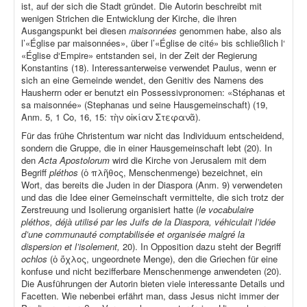
ist, auf der sich die Stadt gründet. Die Autorin beschreibt mit
wenigen Strichen die Entwicklung der Kirche, die ihren
Ausgangspunkt bei diesen
maisonnées
genommen habe, also als
l’«Église par maisonnées», über l’«Église de cité» bis schließlich l‘
«Église d‘Empire» entstanden sei, in der Zeit der Regierung
Konstantins (18). Interessanterweise verwendet Paulus, wenn er
sich an eine Gemeinde wendet, den Genitiv des Namens des
Hausherrn oder er benutzt ein Possessivpronomen: «Stéphanas et
sa maisonnée» (Stephanas und seine Hausgemeinschaft) (19,
Anm. 5, 1 Co, 16, 15: τὴν οἰκίαν Στεφανᾶ).
Für das frühe Christentum war nicht das Individuum entscheidend,
sondern die Gruppe, die in einer Hausgemeinschaft lebt (20). In
den
Acta Apostolorum
wird die Kirche von Jerusalem mit dem
Begriff
pléthos
(ὁ πλῆθος, Menschenmenge) bezeichnet, ein
Wort, das bereits die Juden in der Diaspora (Anm. 9) verwendeten
und das die Idee einer Gemeinschaft vermittelte, die sich trotz der
Zerstreuung und Isolierung organisiert hatte (
le vocabulaire
pléthos, déjà utilisé par les Juifs de la Diaspora, véhiculait l’idée
d’une communauté comptabilisée et organisée malgré la
dispersion et l’isolement,
20). In Opposition dazu steht der Begriff
ochlos
(ὁ ὄχλος, ungeordnete Menge), den die Griechen für eine
konfuse und nicht bezifferbare Menschenmenge anwendeten (20).
Die Ausführungen der Autorin bieten viele interessante Details und
Facetten. Wie nebenbei erfährt man, dass Jesus nicht immer der