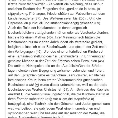
Kräfte nicht tätig wurden. Sie vertritt die Meinung, dass sich in
östlichen Städten das Eingreifen des «gardien de la paix» (ὁ
εἰρηνάρκης, l’irénarque, Friedenshüter) auf Patrouillen auf dem
Lande reduzierte (37). Des Weiteren seien bis 250 n. Chr. die
Repressalien punktuell und situationsabhängig gewesen (39).
Auch die Rolle der Katakomben, in denen angeblich
Eucharistiefeiern stattgefunden hätten oder als Verstecke dienten,
hält sie für einen Mythos (45). Ihrer Meinung nach hätten die
Katakomben nur im vierten Jahrhundert als Verstecke gedient,
lediglich anlässlich einer Bischofswahl, und dies in der Zeit nach
den Verfolgungen (45). Die Idee einer unterirdischen Kirche sei
eine Fantasievorstellung des 19. Jahrhunderts, in Erinnerung an
geheime Messen in der Zeit der Französischen Revolution (45).
Die antiken Nekropolen, die an den Ausfallstraßen der Städte
lagen, dienten einer Begegnung zwischen Lebenden und Toten;
auf den Epitaphien gebe es manchmal, sehr diskret, ein kleines
lateinisches Kreuz; beim ersten Vorkommen des griechischen
Buchstabens
chi
(χ) wurde dieser unterstrichen, weil es der erste
Buchstabe des Wortes Christus ist (51). Am Schluss des Kapitels
erwähnt B. die Verschlüsselungstechnik, die die Kirchenväter in all
ihren Formen schätzten (51); vor allem die
isopséphie
(ἡ
ἰσοψηφία), eine Technik, die den Griechen und Juden gemeinsam
war, war beliebt: sie gab jedem Wort einen numerischen und
symbolischen Wert und basierte auf der Addition der Werte, die
jedem Buchstaben zukommt (51/52).