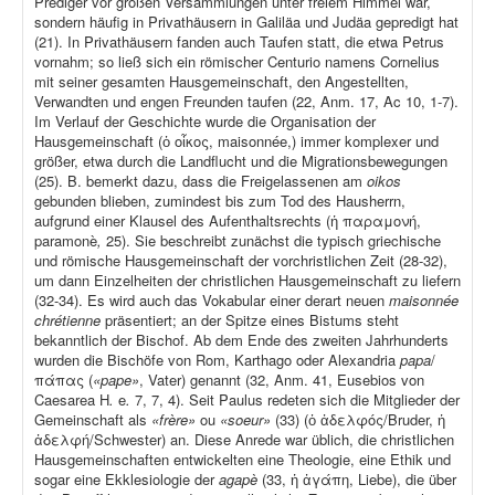
Prediger vor großen Versammlungen unter freiem Himmel war,
sondern häufig in Privathäusern in Galiläa und Judäa gepredigt hat
(21). In Privathäusern fanden auch Taufen statt, die etwa Petrus
vornahm; so ließ sich ein römischer Centurio namens Cornelius
mit seiner gesamten Hausgemeinschaft, den Angestellten,
Verwandten und engen Freunden taufen (22, Anm. 17, Ac 10, 1-7).
Im Verlauf der Geschichte wurde die Organisation der
Hausgemeinschaft (ὁ οἶκος, maisonnée,) immer komplexer und
größer, etwa durch die Landflucht und die Migrationsbewegungen
(25). B. bemerkt dazu, dass die Freigelassenen am
oikos
gebunden blieben, zumindest bis zum Tod des Hausherrn,
aufgrund einer Klausel des Aufenthaltsrechts (ἡ παραμονή,
paramonè
,
25). Sie beschreibt zunächst die typisch griechische
und römische Hausgemeinschaft der vorchristlichen Zeit (28-32),
um dann Einzelheiten der christlichen Hausgemeinschaft zu liefern
(32-34). Es wird auch das Vokabular einer derart neuen
maisonnée
chrétienne
präsentiert; an der Spitze eines Bistums steht
bekanntlich der Bischof. Ab dem Ende des zweiten Jahrhunderts
wurden die Bischöfe von Rom, Karthago oder Alexandria
papa
/
πάπας (
«pape»
, Vater) genannt (32, Anm. 41, Eusebios von
Caesarea H
.
e
.
7, 7, 4). Seit Paulus redeten sich die Mitglieder der
Gemeinschaft als
«frère»
ou
«soeur»
(33) (ὁ ἀδελφός/Bruder, ἡ
ἀδελφή/Schwester) an. Diese Anrede war üblich, die christlichen
Hausgemeinschaften entwickelten eine Theologie, eine Ethik und
sogar eine Ekklesiologie der
agapè
(33, ἡ ἀγάπη, Liebe), die über