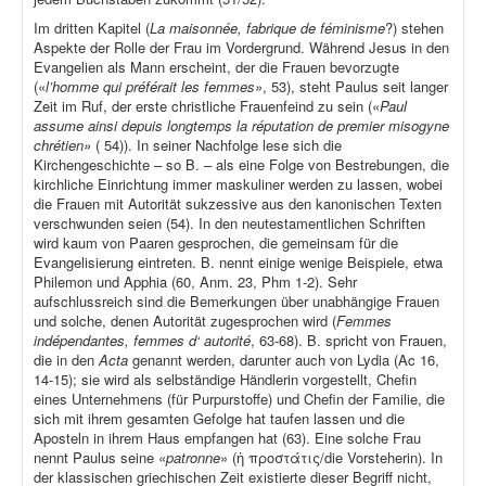
Im dritten Kapitel (
La maisonnée, fabrique de féminisme
?) stehen
Aspekte der Rolle der Frau im Vordergrund. Während Jesus in den
Evangelien als Mann erscheint, der die Frauen bevorzugte
(«
l’homme qui préférait les femmes»
, 53), steht Paulus seit langer
Zeit im Ruf, der erste christliche Frauenfeind zu sein («
Paul
assume ainsi depuis longtemps la réputation de premier misogyne
chrétien»
( 54)). In seiner Nachfolge lese sich die
Kirchengeschichte – so B. – als eine Folge von Bestrebungen, die
kirchliche Einrichtung immer maskuliner werden zu lassen, wobei
die Frauen mit Autorität sukzessive aus den kanonischen Texten
verschwunden seien (54). In den neutestamentlichen Schriften
wird kaum von Paaren gesprochen, die gemeinsam für die
Evangelisierung eintreten. B. nennt einige wenige Beispiele, etwa
Philemon und Apphia (60, Anm. 23, Phm 1-2). Sehr
aufschlussreich sind die Bemerkungen über unabhängige Frauen
und solche, denen Autorität zugesprochen wird (
Femmes
indépendantes, femmes d‘ autorité
, 63-68). B. spricht von Frauen,
die in den
Acta
genannt werden, darunter auch von Lydia (Ac 16,
14-15); sie wird als selbständige Händlerin vorgestellt, Chefin
eines Unternehmens (für Purpurstoffe) und Chefin der Familie, die
sich mit ihrem gesamten Gefolge hat taufen lassen und die
Aposteln in ihrem Haus empfangen hat (63). Eine solche Frau
nennt Paulus seine «
patronne
» (ἡ προστάτις/die Vorsteherin). In
der klassischen griechischen Zeit existierte dieser Begriff nicht,