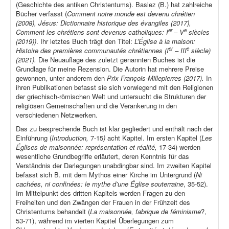
(Geschichte des antiken Christentums). Baslez (B.) hat zahlreiche
Bücher verfasst (
Comment notre monde est devenu chrétien
(2008), Jésus: Dictionnaire historique des évangiles (2017),
er
e
Comment les chrétiens sont devenus catholiques: I
– V
siècles
(2019))
. Ihr letztes Buch trägt den Titel:
L’Église à la maison:
er
e
Histoire des premières communautés chrétiennes (I
– III
siècle)
(2021).
Die Neuauflage des zuletzt genannten Buches ist die
Grundlage für meine Rezension. Die Autorin hat mehrere Preise
gewonnen, unter anderem den
Prix François-Millepierres (2017).
In
ihren Publikationen befasst sie sich vorwiegend mit den Religionen
der griechisch-römischen Welt und untersucht die Strukturen der
religiösen Gemeinschaften und die Verankerung in den
verschiedenen Netzwerken.
Das zu besprechende Buch ist klar gegliedert und enthält nach der
Einführung (
Introduction,
7-15
)
acht Kapitel. Im ersten Kapitel (
Les
Églises de maisonnée: représentation et réalité,
17-34) werden
wesentliche Grundbegriffe erläutert, deren Kenntnis für das
Verständnis der Darlegungen unabdingbar sind. Im zweiten Kapitel
befasst sich B. mit dem Mythos einer Kirche im Untergrund (
Ni
cachées, ni confinées: le mythe d’une Église souterraine
, 35-52).
Im Mittelpunkt des dritten Kapitels werden Fragen zu den
Freiheiten und den Zwängen der Frauen in der Frühzeit des
Christentums behandelt (
La maisonnée, fabrique de féminisme
?,
53-71), während im vierten Kapitel Überlegungen zum