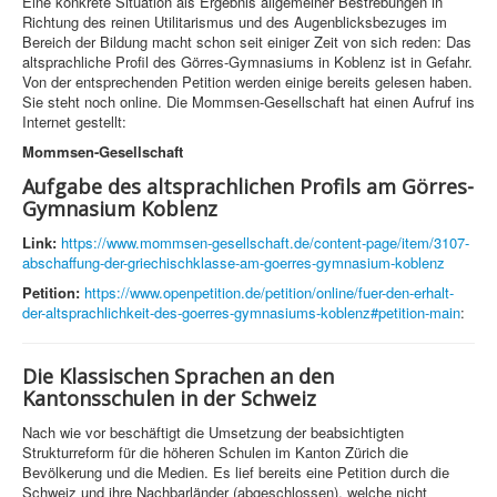
Eine konkrete Situation als Ergebnis allgemeiner Bestrebungen in
Richtung des reinen Utilitarismus und des Augenblicksbezuges im
Bereich der Bildung macht schon seit einiger Zeit von sich reden: Das
altsprachliche Profil des Görres-Gymnasiums in Koblenz ist in Gefahr.
Von der entsprechenden Petition werden einige bereits gelesen haben.
Sie steht noch online. Die Mommsen-Gesellschaft hat einen Aufruf ins
Internet gestellt:
Mommsen-Gesellschaft
Aufgabe des altsprachlichen Profils am Görres-
Gymnasium Koblenz
Link:
https://www.mommsen-gesellschaft.de/content-page/item/3107-
abschaffung-der-griechischklasse-am-goerres-gymnasium-koblenz
Petition:
https://www.openpetition.de/petition/online/fuer-den-erhalt-
der-altsprachlichkeit-des-goerres-gymnasiums-koblenz#petition-main
:
Die Klassischen Sprachen an den
Kantonsschulen in der Schweiz
Nach wie vor beschäftigt die Umsetzung der beabsichtigten
Strukturreform für die höheren Schulen im Kanton Zürich die
Bevölkerung und die Medien. Es lief bereits eine Petition durch die
Schweiz und ihre Nachbarländer (abgeschlossen), welche nicht