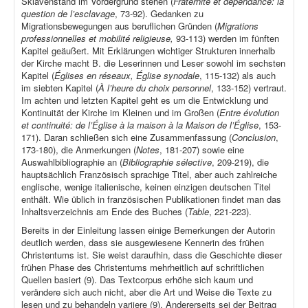
Sklavenstand im Vordergrund stehen (
Fraternité et dépendance: la
question de l’esclavage
, 73-92). Gedanken zu
Migrationsbewegungen aus beruflichen Gründen (
Migrations
professionnelles et mobilité religieuse,
93-113) werden im fünften
Kapitel geäußert. Mit Erklärungen wichtiger Strukturen innerhalb
der Kirche macht B. die Leserinnen und Leser sowohl im sechsten
Kapitel (
Églises en réseaux, Église synodale
, 115-132) als auch
im siebten Kapitel (
À l’heure du choix personnel
, 133-152) vertraut.
Im achten und letzten Kapitel geht es um die Entwicklung und
Kontinuität der Kirche im Kleinen und im Großen (
Entre évolution
et continuité: de l’Église à la maison à la Maison de l’Église
, 153-
171). Daran schließen sich eine Zusammenfassung (
Conclusion
,
173-180), die Anmerkungen (
Notes
, 181-207) sowie eine
Auswahlbibliographie an (
Bibliographie sélective
, 209-219), die
hauptsächlich Französisch sprachige Titel, aber auch zahlreiche
englische, wenige italienische, keinen einzigen deutschen Titel
enthält. Wie üblich in französischen Publikationen findet man das
Inhaltsverzeichnis am Ende des Buches (
Table
, 221-223).
Bereits in der Einleitung lassen einige Bemerkungen der Autorin
deutlich werden, dass sie ausgewiesene Kennerin des frühen
Christentums ist. Sie weist daraufhin, dass die Geschichte dieser
frühen Phase des Christentums mehrheitlich auf schriftlichen
Quellen basiert (9). Das Textcorpus erhöhe sich kaum und
verändere sich auch nicht, aber die Art und Weise die Texte zu
lesen und zu behandeln variiere (9). Andererseits sei der Beitrag