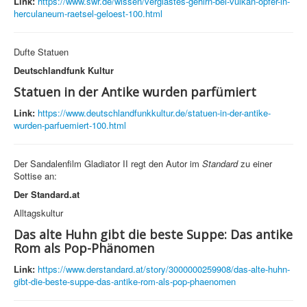
Link:
https://www.swr.de/wissen/verglastes-gehirn-bei-vulkan-opfer-in-
herculaneum-raetsel-geloest-100.html
Dufte Statuen
Deutschlandfunk Kultur
Statuen in der Antike wurden parfümiert
Link:
https://www.deutschlandfunkkultur.de/statuen-in-der-antike-
wurden-parfuemiert-100.html
Der Sandalenfilm Gladiator II regt den Autor im
Standard
zu einer
Sottise an:
Der Standard.at
Alltagskultur
Das alte Huhn gibt die beste Suppe: Das antike
Rom als Pop-Phänomen
Link:
https://www.derstandard.at/story/3000000259908/das-alte-huhn-
gibt-die-beste-suppe-das-antike-rom-als-pop-phaenomen