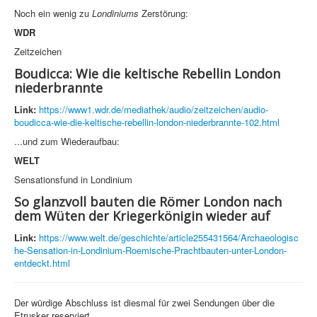
Noch ein wenig zu
Londiniums
Zerstörung:
WDR
Zeitzeichen
Boudicca: Wie die keltische Rebellin London
niederbrannte
Link:
https://www1.wdr.de/mediathek/audio/zeitzeichen/audio-
boudicca-wie-die-keltische-rebellin-london-niederbrannte-102.html
...und zum Wiederaufbau:
WELT
Sensationsfund in Londinium
So glanzvoll bauten die Römer London nach
dem Wüten der Kriegerkönigin wieder auf
Link:
https://www.welt.de/geschichte/article255431564/Archaeologisc
he-Sensation-in-Londinium-Roemische-Prachtbauten-unter-London-
entdeckt.html
Der würdige Abschluss ist diesmal für zwei Sendungen über die
Etrusker reserviert.