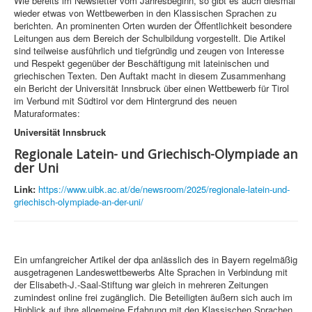
Wie bereits im Newsletter vom Jahresbeginn, so gibt es auch diesmal
wieder etwas von Wettbewerben in den Klassischen Sprachen zu
berichten. An prominenten Orten wurden der Öffentlichkeit besondere
Leitungen aus dem Bereich der Schulbildung vorgestellt. Die Artikel
sind teilweise ausführlich und tiefgründig und zeugen von Interesse
und Respekt gegenüber der Beschäftigung mit lateinischen und
griechischen Texten. Den Auftakt macht in diesem Zusammenhang
ein Bericht der Universität Innsbruck über einen Wettbewerb für Tirol
im Verbund mit Südtirol vor dem Hintergrund des neuen
Maturaformates:
Universität Innsbruck
Regi­o­nale Latein- und Grie­chisch-Olym­pi­ade an
der Uni
Link:
https://www.uibk.ac.at/de/newsroom/2025/regionale-latein-und-
griechisch-olympiade-an-der-uni/
Ein umfangreicher Artikel der dpa anlässlich des in Bayern regelmäßig
ausgetragenen Landeswettbewerbs Alte Sprachen in Verbindung mit
der Elisabeth-J.-Saal-Stiftung war gleich in mehreren Zeitungen
zumindest online frei zugänglich. Die Beteiligten äußern sich auch im
Hinblick auf ihre allgemeine Erfahrung mit den Klassischen Sprachen.