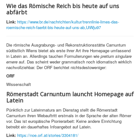
Wie das Römische Reich bis heute auf uns
abfärbt
Link:
https://www.br.de/nachrichten/kultur/trennlinie-limes-das-
roemische-reich-faerbt-bis-heute-auf-uns-ab,UiWju97
Die römische Ausgrabungs- und Rekonstruktionsstätte Carnuntum
südöstlich Wiens bietet als erste ihrer Art ihre Homepage umfassend
in Latein an. Allerdings tauchen Formulierungen wie
pretium singulare
emere
auf. Das scheint weder grammatisch noch idiomatisch wirklich
nachvollziehbar. Der ORF berichtet nichtsdestoweniger:
ORF
Wissenschaft
Römerstadt Carnuntum launcht Homepage auf
Latein
Pünktlich zur Lateinmatura am Dienstag stellt die Römerstadt
Carnuntum ihren Webauftritt erstmals in der Sprache der alten Römer
vor. Das ist europäische Pionierarbeit: Keine andere Einrichtung
betreibt ein dauerhaftes Infoangebot auf Latein.
Link:
https://noe.orf.at/stories/3304181/