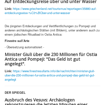
Auf Entdeckungsreise über und unter Wasser
Link:
https://www.griechenland.net/tourismus/reportagen/35880-auf-
entdeckungseise-%C3%BCber-und-unter-wasser
Die jüngsten Entdeckungen und Veröffentlichungen zu Pompeji und
anderen archäologischen Stätten (mit Bildern), unter anderem auch zu
einem jüdischen Ritualbad in Ostia Antica:
Finestre sull’Arte
- Übersetzung automatisiert -
Minister Giuli über die 230 Millionen für Ostia
Antica und Pompeji: "Das Geld ist gut
angelegt".
Link:
https://www.finestresullarte.info/de/nachrichten/minister-giuli-
uber-die-230-millionen-fur-ostia-antica-und-pompeji-das-geld-ist-gut-
angelegt
DER SPIEGEL
Ausbruch des Vesuvs: Archäologen
rekonstruieren die letzten Minuten einer