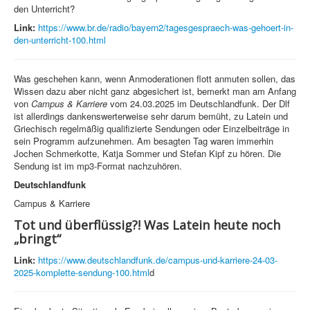
den Unterricht?
Link:
https://www.br.de/radio/bayern2/tagesgespraech-was-gehoert-in-
den-unterricht-100.html
Was geschehen kann, wenn Anmoderationen flott anmuten sollen, das
Wissen dazu aber nicht ganz abgesichert ist, bemerkt man am Anfang
von
Campus & Karriere
vom 24.03.2025 im Deutschlandfunk. Der Dlf
ist allerdings dankenswerterweise sehr darum bemüht, zu Latein und
Griechisch regelmäßig qualifizierte Sendungen oder Einzelbeiträge in
sein Programm aufzunehmen. Am besagten Tag waren immerhin
Jochen Schmerkotte, Katja Sommer und Stefan Kipf zu hören. Die
Sendung ist im mp3-Format nachzuhören.
Deutschlandfunk
Campus & Karriere
Tot und überflüssig?! Was Latein heute noch
„bringt“
Link:
https://www.deutschlandfunk.de/campus-und-karriere-24-03-
2025-komplette-sendung-100.html
d