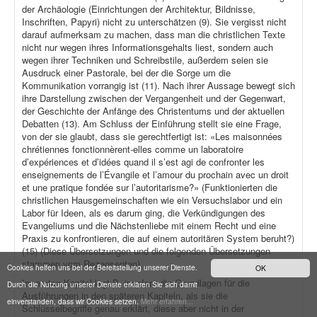
der Archäologie (Einrichtungen der Architektur, Bildnisse,
Inschriften, Papyri) nicht zu unterschätzen (9). Sie vergisst nicht
darauf aufmerksam zu machen, dass man die christlichen Texte
nicht nur wegen ihres Informationsgehalts liest, sondern auch
wegen ihrer Techniken und Schreibstile, außerdem seien sie
Ausdruck einer Pastorale, bei der die Sorge um die
Kommunikation vorrangig ist (11). Nach ihrer Aussage bewegt sich
ihre Darstellung zwischen der Vergangenheit und der Gegenwart,
der Geschichte der Anfänge des Christentums und der aktuellen
Debatten (13). Am Schluss der Einführung stellt sie eine Frage,
von der sie glaubt, dass sie gerechtfertigt ist: «Les maisonnées
chrétiennes fonctionnèrent-elles comme un laboratoire
d’expériences et d’idées quand il s’est agi de confronter les
enseignements de l’Évangile et l’amour du prochain avec un droit
et une pratique fondée sur l’autoritarisme?» (Funktionierten die
christlichen Hausgemeinschaften wie ein Versuchslabor und ein
Labor für Ideen, als es darum ging, die Verkündigungen des
Evangeliums und die Nächstenliebe mit einem Recht und eine
Praxis zu konfrontieren, die auf einem autoritären System beruht?)
(15) (Diese Übersetzungen und die folgenden Übersetzungen
stammen vom Rezensenten).
Cookies helfen uns bei der Bereitstellung unserer Dienste.
OK
Im ersten Kapitel legt B. insofern die Grundlagen für die
Durch die Nutzung unserer Dienste erklären Sie sich damit
Ausführungen in den späteren Kapiteln, als sie die
einverstanden, dass wir Cookies setzen.
Mehr erfahren...
Schlüsselbegriffe genau erklärt, diese aber nicht in der