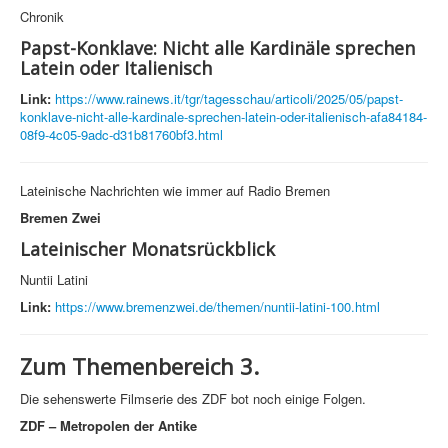
Chronik
Papst-Konklave: Nicht alle Kardinäle sprechen
Latein oder Italienisch
Link:
https://www.rainews.it/tgr/tagesschau/articoli/2025/05/papst-
konklave-nicht-alle-kardinale-sprechen-latein-oder-italienisch-afa84184-
08f9-4c05-9adc-d31b81760bf3.html
Lateinische Nachrichten wie immer auf Radio Bremen
Bremen Zwei
Lateinischer Monatsrückblick
Nuntii Latini
Link:
https://www.bremenzwei.de/themen/nuntii-latini-100.html
Zum Themenbereich 3.
Die sehenswerte Filmserie des ZDF bot noch einige Folgen.
ZDF – Metropolen der Antike