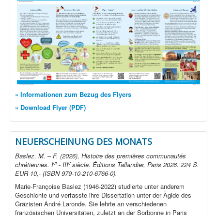
» Informationen zum Bezug des Flyers
» Download Flyer (PDF)
NEUERSCHEINUNG DES MONATS
Baslez, M. – F. (2026), Histoire des premières communautés
er
e
chrétiennes. I
- III
siècle. Éditions Tallandier, Paris 2026. 224 S.
EUR 10,- (ISBN 979-10-210-6766-0).
Marie-Françoise Baslez (1946-2022) studierte unter anderem
Geschichte und verfasste ihre Dissertation unter der Ägide des
Gräzisten André Laronde. Sie lehrte an verschiedenen
französischen Universitäten, zuletzt an der Sorbonne in Paris