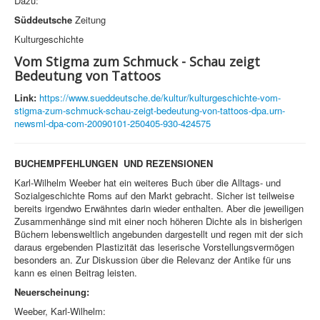
Dazu:
Süddeutsche
Zeitung
Kulturgeschichte
Vom Stigma zum Schmuck - Schau zeigt
Bedeutung von Tattoos
Link:
https://www.sueddeutsche.de/kultur/kulturgeschichte-vom-
stigma-zum-schmuck-schau-zeigt-bedeutung-von-tattoos-dpa.urn-
newsml-dpa-com-20090101-250405-930-424575
BUCHEMPFEHLUNGEN UND REZENSIONEN
Karl-Wilhelm Weeber hat ein weiteres Buch über die Alltags- und
Sozialgeschichte Roms auf den Markt gebracht. Sicher ist teilweise
bereits irgendwo Erwähntes darin wieder enthalten. Aber die jeweiligen
Zusammenhänge sind mit einer noch höheren Dichte als in bisherigen
Büchern lebensweltlich angebunden dargestellt und regen mit der sich
daraus ergebenden Plastizität das leserische Vorstellungsvermögen
besonders an. Zur Diskussion über die Relevanz der Antike für uns
kann es einen Beitrag leisten.
Neuerscheinung:
Weeber, Karl-Wilhelm: