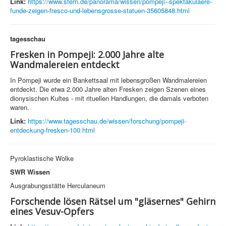
Link:
https://www.stern.de/panorama/wissen/pompeji--spektakulaere-
funde-zeigen-fresco-und-lebensgrosse-statuen-35605848.html
tagesschau
Fresken in Pompeji: 2.000 Jahre alte
Wandmalereien entdeckt
In Pompeji wurde ein Bankettsaal mit lebensgroßen Wandmalereien
entdeckt. Die etwa 2.000 Jahre alten Fresken zeigen Szenen eines
dionysischen Kultes - mit rituellen Handlungen, die damals verboten
waren.
Link:
https://www.tagesschau.de/wissen/forschung/pompeji-
entdeckung-fresken-100.html
Pyroklastische Wolke
SWR Wissen
Ausgrabungsstätte Herculaneum
Forschende lösen Rätsel um "gläsernes" Gehirn
eines Vesuv-Opfers