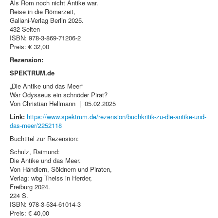
Als Rom noch nicht Antike war.
Reise in die Römerzeit,
Galiani-Verlag Berlin 2025.
432 Seiten
ISBN: 978-3-869-71206-2
Preis: € 32,00
Rezension:
SPEKTRUM.de
„Die Antike und das Meer“
War Odysseus ein schnöder Pirat?
Von Christian Hellmann | 05.02.2025
Link:
https://www.spektrum.de/rezension/buchkritik-zu-die-antike-und-
das-meer/2252118
Buchtitel zur Rezension:
Schulz, Raimund:
Die Antike und das Meer.
Von Händlern, Söldnern und Piraten,
Verlag: wbg Theiss in Herder,
Freiburg 2024.
224 S.
ISBN: 978-3-534-61014-3
Preis: € 40,00