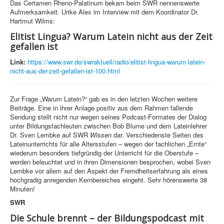
Das Certamen Rheno-Palatinum bekam beim SWR nennenswerte
Aufmerksamkeit. Urike Alex im Interview mit dem Koordinator Dr.
Hartmut Wilms:
Elitist Lingua? Warum Latein nicht aus der Zeit
gefallen ist
Link:
https://www.swr.de/swraktuell/radio/elitist-lingua-warum-latein-
nicht-aus-der-zeit-gefallen-ist-100.html
Zur Frage „Warum Latein?“ gab es in den letzten Wochen weitere
Beiträge. Eine in ihrer Anlage positiv aus dem Rahmen fallende
Sendung stellt nicht nur wegen seines Podcast-Formates der Dialog
unter Bildungsfachleuten zwischen Bob Blume und dem Lateinlehrer
Dr. Sven Lembke auf SWR
Wissen
dar. Verschiedenste Seiten des
Lateinunterrichts für alle Altersstufen – wegen der fachlichen „Ernte“
wiederum besonders tiefgründig der Unterricht für die Oberstufe –
werden beleuchtet und in ihren Dimensionen besprochen, wobei Sven
Lembke vor allem auf den Aspekt der Fremdheitserfahrung als eines
hochgradig anregenden Kernbereiches eingeht. Sehr hörenswerte 38
Minuten!
SWR
Die Schule brennt – der Bildungspodcast mit