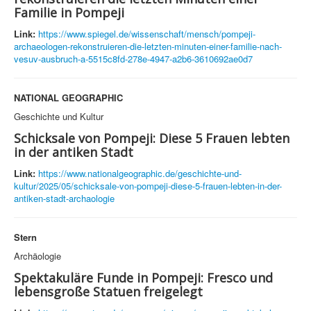
Familie in Pompeji
Link:
https://www.spiegel.de/wissenschaft/mensch/pompeji-
archaeologen-rekonstruieren-die-letzten-minuten-einer-familie-nach-
vesuv-ausbruch-a-5515c8fd-278e-4947-a2b6-3610692ae0d7
NATIONAL GEOGRAPHIC
Geschichte und Kultur
Schicksale von Pompeji: Diese 5 Frauen lebten
in der antiken Stadt
Link:
https://www.nationalgeographic.de/geschichte-und-
kultur/2025/05/schicksale-von-pompeji-diese-5-frauen-lebten-in-der-
antiken-stadt-archaologie
Stern
Archäologie
Spektakuläre Funde in Pompeji: Fresco und
lebensgroße Statuen freigelegt