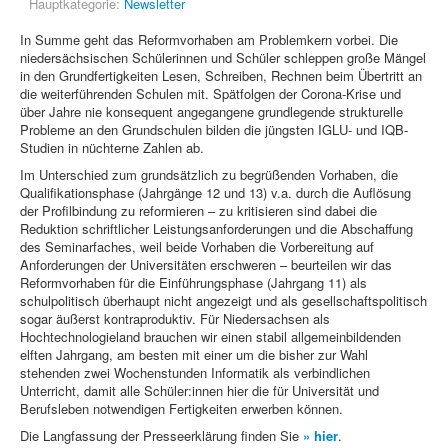
Hauptkategorie:
Newsletter
In Summe geht das Reformvorhaben am Problemkern vorbei. Die
niedersächsischen Schülerinnen und Schüler schleppen große Mängel
in den Grundfertigkeiten Lesen, Schreiben, Rechnen beim Übertritt an
die weiterführenden Schulen mit. Spätfolgen der Corona-Krise und
über Jahre nie konsequent angegangene grundlegende strukturelle
Probleme an den Grundschulen bilden die jüngsten IGLU- und IQB-
Studien in nüchterne Zahlen ab.
Im Unterschied zum grundsätzlich zu begrüßenden Vorhaben, die
Qualifikationsphase (Jahrgänge 12 und 13) v.a. durch die Auflösung
der Profilbindung zu reformieren – zu kritisieren sind dabei die
Reduktion schriftlicher Leistungsanforderungen und die Abschaffung
des Seminarfaches, weil beide Vorhaben die Vorbereitung auf
Anforderungen der Universitäten erschweren – beurteilen wir das
Reformvorhaben für die Einführungsphase (Jahrgang 11) als
schulpolitisch überhaupt nicht angezeigt und als gesellschaftspolitisch
sogar äußerst kontraproduktiv. Für Niedersachsen als
Hochtechnologieland brauchen wir einen stabil allgemeinbildenden
elften Jahrgang, am besten mit einer um die bisher zur Wahl
stehenden zwei Wochenstunden Informatik als verbindlichen
Unterricht, damit alle Schüler:innen hier die für Universität und
Berufsleben notwendigen Fertigkeiten erwerben können.
Die Langfassung der Presseerklärung finden Sie
» hier
.