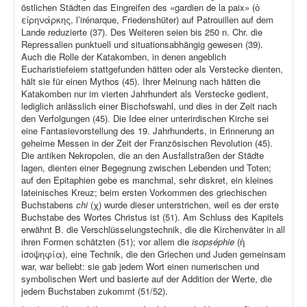
östlichen Städten das Eingreifen des «gardien de la paix» (ὁ
εἰρηνάρκης, l’irénarque, Friedenshüter) auf Patrouillen auf dem
Lande reduzierte (37). Des Weiteren seien bis 250 n. Chr. die
Repressalien punktuell und situationsabhängig gewesen (39).
Auch die Rolle der Katakomben, in denen angeblich
Eucharistiefeiern stattgefunden hätten oder als Verstecke dienten,
hält sie für einen Mythos (45). Ihrer Meinung nach hätten die
Katakomben nur im vierten Jahrhundert als Verstecke gedient,
lediglich anlässlich einer Bischofswahl, und dies in der Zeit nach
den Verfolgungen (45). Die Idee einer unterirdischen Kirche sei
eine Fantasievorstellung des 19. Jahrhunderts, in Erinnerung an
geheime Messen in der Zeit der Französischen Revolution (45).
Die antiken Nekropolen, die an den Ausfallstraßen der Städte
lagen, dienten einer Begegnung zwischen Lebenden und Toten;
auf den Epitaphien gebe es manchmal, sehr diskret, ein kleines
lateinisches Kreuz; beim ersten Vorkommen des griechischen
Buchstabens
chi
(χ) wurde dieser unterstrichen, weil es der erste
Buchstabe des Wortes Christus ist (51). Am Schluss des Kapitels
erwähnt B. die Verschlüsselungstechnik, die die Kirchenväter in all
ihren Formen schätzten (51); vor allem die
isopséphie
(ἡ
ἰσοψηφία), eine Technik, die den Griechen und Juden gemeinsam
war, war beliebt: sie gab jedem Wort einen numerischen und
symbolischen Wert und basierte auf der Addition der Werte, die
jedem Buchstaben zukommt (51/52).