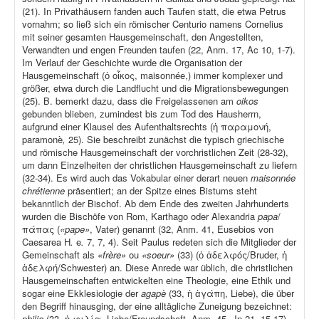
(21). In Privathäusern fanden auch Taufen statt, die etwa Petrus
vornahm; so ließ sich ein römischer Centurio namens Cornelius
mit seiner gesamten Hausgemeinschaft, den Angestellten,
Verwandten und engen Freunden taufen (22, Anm. 17, Ac 10, 1-7).
Im Verlauf der Geschichte wurde die Organisation der
Hausgemeinschaft (ὁ οἶκος, maisonnée,) immer komplexer und
größer, etwa durch die Landflucht und die Migrationsbewegungen
(25). B. bemerkt dazu, dass die Freigelassenen am
oikos
gebunden blieben, zumindest bis zum Tod des Hausherrn,
aufgrund einer Klausel des Aufenthaltsrechts (ἡ παραμονή,
paramonè
,
25). Sie beschreibt zunächst die typisch griechische
und römische Hausgemeinschaft der vorchristlichen Zeit (28-32),
um dann Einzelheiten der christlichen Hausgemeinschaft zu liefern
(32-34). Es wird auch das Vokabular einer derart neuen
maisonnée
chrétienne
präsentiert; an der Spitze eines Bistums steht
bekanntlich der Bischof. Ab dem Ende des zweiten Jahrhunderts
wurden die Bischöfe von Rom, Karthago oder Alexandria
papa
/
πάπας (
«pape»
, Vater) genannt (32, Anm. 41, Eusebios von
Caesarea H
.
e
.
7, 7, 4). Seit Paulus redeten sich die Mitglieder der
Gemeinschaft als
«frère»
ou
«soeur»
(33) (ὁ ἀδελφός/Bruder, ἡ
ἀδελφή/Schwester) an. Diese Anrede war üblich, die christlichen
Hausgemeinschaften entwickelten eine Theologie, eine Ethik und
sogar eine Ekklesiologie der
agapè
(33, ἡ ἀγάπη, Liebe), die über
den Begriff hinausging, der eine alltägliche Zuneigung bezeichnet:
philia
(33, ἡ φιλία, Liebe/Freundschaft, Anm. 45, Jn 21, 15-17).