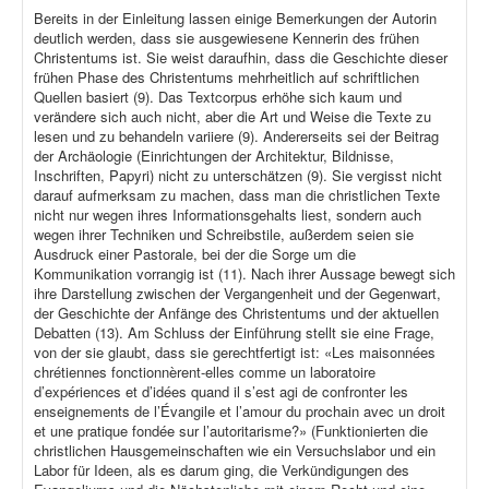
Bereits in der Einleitung lassen einige Bemerkungen der Autorin
deutlich werden, dass sie ausgewiesene Kennerin des frühen
Christentums ist. Sie weist daraufhin, dass die Geschichte dieser
frühen Phase des Christentums mehrheitlich auf schriftlichen
Quellen basiert (9). Das Textcorpus erhöhe sich kaum und
verändere sich auch nicht, aber die Art und Weise die Texte zu
lesen und zu behandeln variiere (9). Andererseits sei der Beitrag
der Archäologie (Einrichtungen der Architektur, Bildnisse,
Inschriften, Papyri) nicht zu unterschätzen (9). Sie vergisst nicht
darauf aufmerksam zu machen, dass man die christlichen Texte
nicht nur wegen ihres Informationsgehalts liest, sondern auch
wegen ihrer Techniken und Schreibstile, außerdem seien sie
Ausdruck einer Pastorale, bei der die Sorge um die
Kommunikation vorrangig ist (11). Nach ihrer Aussage bewegt sich
ihre Darstellung zwischen der Vergangenheit und der Gegenwart,
der Geschichte der Anfänge des Christentums und der aktuellen
Debatten (13). Am Schluss der Einführung stellt sie eine Frage,
von der sie glaubt, dass sie gerechtfertigt ist: «Les maisonnées
chrétiennes fonctionnèrent-elles comme un laboratoire
d’expériences et d’idées quand il s’est agi de confronter les
enseignements de l’Évangile et l’amour du prochain avec un droit
et une pratique fondée sur l’autoritarisme?» (Funktionierten die
christlichen Hausgemeinschaften wie ein Versuchslabor und ein
Labor für Ideen, als es darum ging, die Verkündigungen des