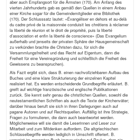
aber auch Empfangsort für die Ärmsten (170). Am Anfang des
vierten Jahrhunderts gab es gemäß den Quellen in einem Anbau
einer Kirche sogar für die Gemeindemitglieder eine Bibliothek
(170). Der Schlusssatz lautet: «Évangéliser en dehors et au-delà
du cadre privé de la maisonnée conduisit les chrétiens à réclamer
la liberté de réunion et le droit de propriété, puis la liberté
d’association et enfin la liberté de conscience» (Das Evangelium
außerhalb und jenseits der privaten Sphäre der Hausgemeinschaft
zu verkünden brachte die Christen dazu, für sich die
Versammlungsfreiheit und das Recht auf Eigentum, dann die
Freiheit für eine Vereinsgründung und schließlich die Freiheit des
Gewissens zu beanspruchen).
Als Fazit ergibt sich, dass B. einen nachvollziehbaren Aufbau des
Buches und eine klare Strukturierung der einzelnen Kapitel
realisiert hat. Es werden entscheidende Grundbegriffe erläutert. B.
greift auf wichtige französische und englische Publikationen
zurück. Sie kennt sehr genau die christlichen Quellen, sowohl die
neutestamentlichen Schriften als auch die Texte der Kirchenväter;
darüber hinaus beruft sie sich in ihren Darlegungen auch auf
pagane Autoren und auf Rechtsquellen. Auffällig ist ihre Strategie,
Fragen zu formulieren, die dann auch beantwortet werden.
Möglicherweise will sie damit die Leserinnen und Leser zur
Mitarbeit und zum Mitdenken auffordern. Die altgriechischen
Schlüsselbegriffe werden lediglich in Umschrift offeriert. B.
verweist im gesamten Buch immer wieder auf Paulus, dem sie