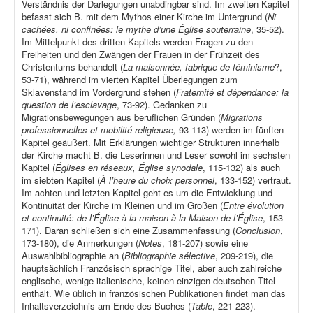
Verständnis der Darlegungen unabdingbar sind. Im zweiten Kapitel
befasst sich B. mit dem Mythos einer Kirche im Untergrund (
Ni
cachées, ni confinées: le mythe d’une Église souterraine
, 35-52).
Im Mittelpunkt des dritten Kapitels werden Fragen zu den
Freiheiten und den Zwängen der Frauen in der Frühzeit des
Christentums behandelt (
La maisonnée, fabrique de féminisme
?,
53-71), während im vierten Kapitel Überlegungen zum
Sklavenstand im Vordergrund stehen (
Fraternité et dépendance: la
question de l’esclavage
, 73-92). Gedanken zu
Migrationsbewegungen aus beruflichen Gründen (
Migrations
professionnelles et mobilité religieuse,
93-113) werden im fünften
Kapitel geäußert. Mit Erklärungen wichtiger Strukturen innerhalb
der Kirche macht B. die Leserinnen und Leser sowohl im sechsten
Kapitel (
Églises en réseaux, Église synodale
, 115-132) als auch
im siebten Kapitel (
À l’heure du choix personnel
, 133-152) vertraut.
Im achten und letzten Kapitel geht es um die Entwicklung und
Kontinuität der Kirche im Kleinen und im Großen (
Entre évolution
et continuité: de l’Église à la maison à la Maison de l’Église
, 153-
171). Daran schließen sich eine Zusammenfassung (
Conclusion
,
173-180), die Anmerkungen (
Notes
, 181-207) sowie eine
Auswahlbibliographie an (
Bibliographie sélective
, 209-219), die
hauptsächlich Französisch sprachige Titel, aber auch zahlreiche
englische, wenige italienische, keinen einzigen deutschen Titel
enthält. Wie üblich in französischen Publikationen findet man das
Inhaltsverzeichnis am Ende des Buches (
Table
, 221-223).