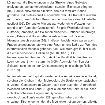
könne man die Beziehungen in der Struktur eines Gebietes
analysieren, die die verschiedenen sozialen Einheiten pflegten
(94). Paulus entwickelte ein Netz, das auf familiäre Bande
gründete und professionell ausgerichtet war. Die Kontakte wurden
mit Briefen, persönlichen Besuchen und solcher seiner Mitarbeiter
gepflegt (95). Der antike Migrant war weder ohne Wurzeln noch
stand er am Rand der Gesellschaft. Es gab Wanderkaufleute, (ὁ
ἔμπορος, emporos) die zwischen einzelnen Stationen unterwegs
waren, Briefe und Botschaften überbrachten und für einen
Ideenaustausch sorgten (96). In diese Handelsnetze waren auch
Frauen eingebunden, die wie eine Frau namens Lydia zur Welt des
internationalen Handels gehörten (99). Wie stets gibt B. hier auch
die entscheidenden Quellen an (Ac 16, 13-15). Ein
herausragendes Beispiel für christliche Mobilität ist Irenäus von
Lyon, der aus Smyrna stammte (105). Auch die Familien der
Soldaten spielten bei der Christianisierung eine wichtige Rolle
(107-109).
In den letzten drei Kapiteln werden einige Aspekte weiter entfaltet,
so etwa die Kirchen in den Metropolen, die Beziehungen zwischen
einzelnen Gemeinden im Gesamtreich oder auch der Unterschied
zwischen Stadt und Land. B. geht auch auf das Faktum ein, dass
sich Bischöfe einer Region auf Synoden (ἡ
σύνοδος/concilium/synode, 129) getroffen haben, um den
einzelnen Kirchengemeinden die Möglichkeit einzuräumen, effektiv