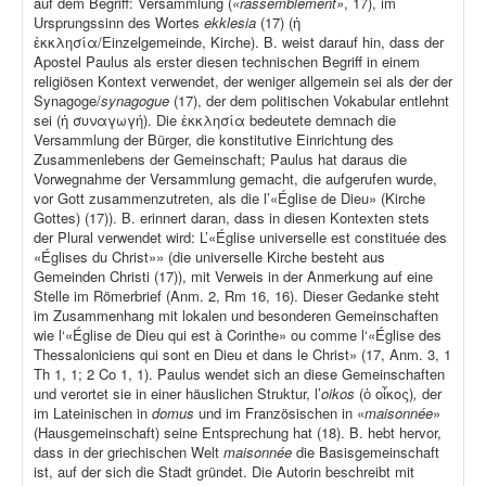
auf dem Begriff: Versammlung (
«rassemblement»
, 17), im
Ursprungssinn des Wortes
ekklesia
(17) (ἡ
ἐκκλησία/Einzelgemeinde, Kirche). B. weist darauf hin, dass der
Apostel Paulus als erster diesen technischen Begriff in einem
religiösen Kontext verwendet, der weniger allgemein sei als der der
Synagoge/
synagogue
(17), der dem politischen Vokabular entlehnt
sei (ἡ συναγωγή). Die ἐκκλησία bedeutete demnach die
Versammlung der Bürger, die konstitutive Einrichtung des
Zusammenlebens der Gemeinschaft; Paulus hat daraus die
Vorwegnahme der Versammlung gemacht, die aufgerufen wurde,
vor Gott zusammenzutreten, als die l’«Église de Dieu» (Kirche
Gottes) (17)). B. erinnert daran, dass in diesen Kontexten stets
der Plural verwendet wird: L’«Église universelle est constituée des
«Églises du Christ»» (die universelle Kirche besteht aus
Gemeinden Christi (17)), mit Verweis in der Anmerkung auf eine
Stelle im Römerbrief (Anm. 2, Rm 16, 16). Dieser Gedanke steht
im Zusammenhang mit lokalen und besonderen Gemeinschaften
wie l‘«Église de Dieu qui est à Corinthe» ou comme l‘«Église des
Thessaloniciens qui sont en Dieu et dans le Christ» (17, Anm. 3, 1
Th 1, 1; 2 Co 1, 1). Paulus wendet sich an diese Gemeinschaften
und verortet sie in einer häuslichen Struktur, l’
oikos
(ὁ οἶκος)
,
der
im Lateinischen in
domus
und im Französischen in «
maisonnée
»
(Hausgemeinschaft) seine Entsprechung hat (18). B. hebt hervor,
dass in der griechischen Welt
maisonnée
die Basisgemeinschaft
ist, auf der sich die Stadt gründet. Die Autorin beschreibt mit