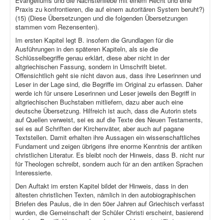
Evangeliums und die Nächstenliebe mit einem Recht und eine
Praxis zu konfrontieren, die auf einem autoritären System beruht?)
(15) (Diese Übersetzungen und die folgenden Übersetzungen
stammen vom Rezensenten).
Im ersten Kapitel legt B. insofern die Grundlagen für die
Ausführungen in den späteren Kapiteln, als sie die
Schlüsselbegriffe genau erklärt, diese aber nicht in der
altgriechischen Fassung, sondern in Umschrift bietet.
Offensichtlich geht sie nicht davon aus, dass ihre Leserinnen und
Leser in der Lage sind, die Begriffe im Original zu erfassen. Daher
werde ich für unsere Leserinnen und Leser jeweils den Begriff in
altgriechischen Buchstaben mitliefern, dazu aber auch eine
deutsche Übersetzung. Hilfreich ist auch, dass die Autorin stets
auf Quellen verweist, sei es auf die Texte des Neuen Testaments,
sei es auf Schriften der Kirchenväter, aber auch auf pagane
Textstellen. Damit erhalten ihre Aussagen ein wissenschaftliches
Fundament und zeigen übrigens ihre enorme Kenntnis der antiken
christlichen Literatur. Es bleibt noch der Hinweis, dass B. nicht nur
für Theologen schreibt, sondern auch für an den antiken Sprachen
Interessierte.
Den Auftakt im ersten Kapitel bildet der Hinweis, dass in den
ältesten christlichen Texten, nämlich in den autobiographischen
Briefen des Paulus, die in den 50er Jahren auf Griechisch verfasst
wurden, die Gemeinschaft der Schüler Christi erscheint, basierend