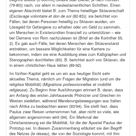
(79-80)) nach, vor allem in neutestamentlichen Schriften. Einen
eigenen Abschnitt bietet B. zum Thema freiwilliger Sklavenschaft
(
Esclavage volontaire et don de soi
(82-83)); sie berichtet von
Fällen, bei denen Personen freiwillig zu Sklaven wurden, um
Lösegeld für Gefangene zu erhalten oder um Geld zu sammeln,
um Menschen in Existenznöten finanziell zu unterstützen – wie
bei Clemens von Rom nachzulesen ist (Brief an die Korinther 55,
2). Es gab auch Fälle, bei denen Menschen den Sklavenstand
erstrebten, um bessere Möglichkeiten für eine Karriere zu
bekommen, indem sie eine Ausbildung etwa zum Kalligraphen und
Stenographen durchliefen (83). B. berichtet auch von Sklaven, die
in einem christlichen Haus lebten (89-92).
Im fünften Kapitel geht es um ein aus heutiger Sicht sehr
aktuelles Thema, nämlich um Fragen der Migration (und um die
religiöse Mobilität) (
Migrations professionnelles et mobilité
religieuse
). Zu Beginn ihrer Ausführungen erinnert B. daran, dass
am Anfang des ersten Jahrtausends Phönizier und Griechen im
Westen siedelten, während Wanderungsbewegungen aus Italien
nach Afrika zu beobachten waren (93/94). Sie stellt fest, dass
Paulus zwar Reisen unternommen hat, aber nicht so viele, wie
allgemein angenommen wird (94). Ein Merkmal der
Christianisierung sei die Mobilität, für die der Apostel Paulus der
Prototyp sei. In diesem Zusammenhang erläutert sie den Begriff
des Netzes (
le réseau
), der von der Soziologie kommt; mit ihm