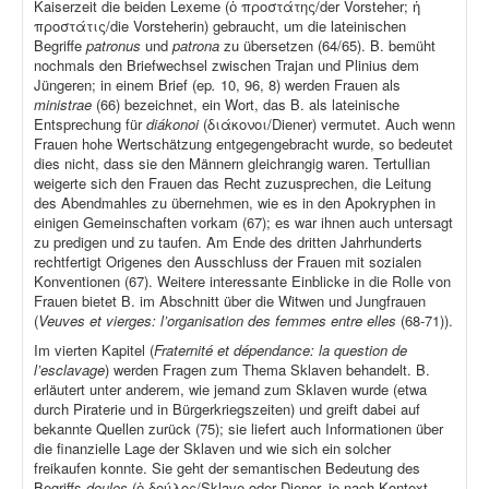
Kaiserzeit die beiden Lexeme (ὁ προστάτης/der Vorsteher; ἡ
προστάτις/die Vorsteherin) gebraucht, um die lateinischen
Begriffe
patronus
und
patrona
zu übersetzen (64/65). B. bemüht
nochmals den Briefwechsel zwischen Trajan und Plinius dem
Jüngeren; in einem Brief (ep
.
10, 96, 8) werden Frauen als
ministrae
(66) bezeichnet, ein Wort, das B. als lateinische
Entsprechung für
diákonoi
(διάκονοι/Diener) vermutet. Auch wenn
Frauen hohe Wertschätzung entgegengebracht wurde, so bedeutet
dies nicht, dass sie den Männern gleichrangig waren. Tertullian
weigerte sich den Frauen das Recht zuzusprechen, die Leitung
des Abendmahles zu übernehmen, wie es in den Apokryphen in
einigen Gemeinschaften vorkam (67); es war ihnen auch untersagt
zu predigen und zu taufen. Am Ende des dritten Jahrhunderts
rechtfertigt Origenes den Ausschluss der Frauen mit sozialen
Konventionen (67). Weitere interessante Einblicke in die Rolle von
Frauen bietet B. im Abschnitt über die Witwen und Jungfrauen
(
Veuves et vierges: l’organisation des femmes entre elles
(68-71)).
Im vierten Kapitel (
Fraternité et dépendance: la question de
l’esclavage
) werden Fragen zum Thema Sklaven behandelt. B.
erläutert unter anderem, wie jemand zum Sklaven wurde (etwa
durch Piraterie und in Bürgerkriegszeiten) und greift dabei auf
bekannte Quellen zurück (75); sie liefert auch Informationen über
die finanzielle Lage der Sklaven und wie sich ein solcher
freikaufen konnte. Sie geht der semantischen Bedeutung des
Begriffs
doulos
(ὁ δούλος/Sklave oder Diener, je nach Kontext