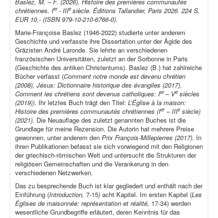
Baslez, M. – F. (2026), Histoire des premières communautés
er
e
chrétiennes. I
- III
siècle. Éditions Tallandier, Paris 2026. 224 S.
EUR 10,- (ISBN 979-10-210-6766-0).
Marie-Françoise Baslez (1946-2022) studierte unter anderem
Geschichte und verfasste ihre Dissertation unter der Ägide des
Gräzisten André Laronde. Sie lehrte an verschiedenen
französischen Universitäten, zuletzt an der Sorbonne in Paris
(Geschichte des antiken Christentums). Baslez (B.) hat zahlreiche
Bücher verfasst (
Comment notre monde est devenu chrétien
(2008), Jésus: Dictionnaire historique des évangiles (2017),
er
e
Comment les chrétiens sont devenus catholiques: I
– V
siècles
(2019))
. Ihr letztes Buch trägt den Titel:
L’Église à la maison:
er
e
Histoire des premières communautés chrétiennes (I
– III
siècle)
(2021).
Die Neuauflage des zuletzt genannten Buches ist die
Grundlage für meine Rezension. Die Autorin hat mehrere Preise
gewonnen, unter anderem den
Prix François-Millepierres (2017).
In
ihren Publikationen befasst sie sich vorwiegend mit den Religionen
der griechisch-römischen Welt und untersucht die Strukturen der
religiösen Gemeinschaften und die Verankerung in den
verschiedenen Netzwerken.
Das zu besprechende Buch ist klar gegliedert und enthält nach der
Einführung (
Introduction,
7-15
)
acht Kapitel. Im ersten Kapitel (
Les
Églises de maisonnée: représentation et réalité,
17-34) werden
wesentliche Grundbegriffe erläutert, deren Kenntnis für das