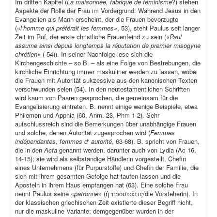
Im dritten Kapitel (
La maisonnée, fabrique de féminisme
?) stehen
Aspekte der Rolle der Frau im Vordergrund. Während Jesus in den
Evangelien als Mann erscheint, der die Frauen bevorzugte
(«
l’homme qui préférait les femmes»
, 53), steht Paulus seit langer
Zeit im Ruf, der erste christliche Frauenfeind zu sein («
Paul
assume ainsi depuis longtemps la réputation de premier misogyne
chrétien»
( 54)). In seiner Nachfolge lese sich die
Kirchengeschichte – so B. – als eine Folge von Bestrebungen, die
kirchliche Einrichtung immer maskuliner werden zu lassen, wobei
die Frauen mit Autorität sukzessive aus den kanonischen Texten
verschwunden seien (54). In den neutestamentlichen Schriften
wird kaum von Paaren gesprochen, die gemeinsam für die
Evangelisierung eintreten. B. nennt einige wenige Beispiele, etwa
Philemon und Apphia (60, Anm. 23, Phm 1-2). Sehr
aufschlussreich sind die Bemerkungen über unabhängige Frauen
und solche, denen Autorität zugesprochen wird (
Femmes
indépendantes, femmes d‘ autorité
, 63-68). B. spricht von Frauen,
die in den
Acta
genannt werden, darunter auch von Lydia (Ac 16,
14-15); sie wird als selbständige Händlerin vorgestellt, Chefin
eines Unternehmens (für Purpurstoffe) und Chefin der Familie, die
sich mit ihrem gesamten Gefolge hat taufen lassen und die
Aposteln in ihrem Haus empfangen hat (63). Eine solche Frau
nennt Paulus seine «
patronne
» (ἡ προστάτις/die Vorsteherin). In
der klassischen griechischen Zeit existierte dieser Begriff nicht,
nur die maskuline Variante; demgegenüber wurden in der