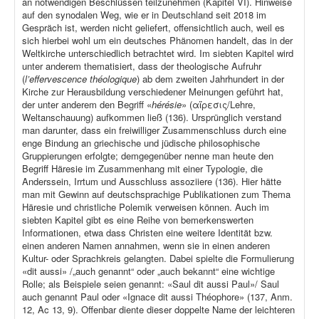
an notwendigen Beschlüssen teilzunehmen (Kapitel VI). Hinweise
auf den synodalen Weg, wie er in Deutschland seit 2018 im
Gespräch ist, werden nicht geliefert, offensichtlich auch, weil es
sich hierbei wohl um ein deutsches Phänomen handelt, das in der
Weltkirche unterschiedlich betrachtet wird. Im siebten Kapitel wird
unter anderem thematisiert, dass der theologische Aufruhr
(
l’effervescence théologique
) ab dem zweiten Jahrhundert in der
Kirche zur Herausbildung verschiedener Meinungen geführt hat,
der unter anderem den Begriff «
hérésie
» (αἵρεσις/Lehre,
Weltanschauung) aufkommen ließ (136). Ursprünglich verstand
man darunter, dass ein freiwilliger Zusammenschluss durch eine
enge Bindung an griechische und jüdische philosophische
Gruppierungen erfolgte; demgegenüber nenne man heute den
Begriff Häresie im Zusammenhang mit einer Typologie, die
Anderssein, Irrtum und Ausschluss assoziiere (136). Hier hätte
man mit Gewinn auf deutschsprachige Publikationen zum Thema
Häresie und christliche Polemik verweisen können. Auch im
siebten Kapitel gibt es eine Reihe von bemerkenswerten
Informationen, etwa dass Christen eine weitere Identität bzw.
einen anderen Namen annahmen, wenn sie in einen anderen
Kultur- oder Sprachkreis gelangten. Dabei spielte die Formulierung
«dit aussi» /„auch genannt“ oder „auch bekannt“ eine wichtige
Rolle; als Beispiele seien genannt: «Saul dit aussi Paul»/ Saul
auch genannt Paul oder «Ignace dit aussi Théophore» (137, Anm.
12, Ac 13, 9). Offenbar diente dieser doppelte Name der leichteren