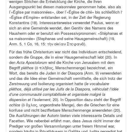
wenigen Strichen die Entwicklung der Kirche, die ihren
Ausgangspunkt bei diesen
maisonnées
genommen habe, also als
l’«Église par maisonnées», über l’«Église de cité» bis schließlich l‘
«Église d‘Empire» entstanden sei, in der Zeit der Regierung
Konstantins (18). Interessanterweise verwendet Paulus, wenn er
sich an eine Gemeinde wendet, den Genitiv des Namens des
Hausherrn oder er benutzt ein Possessivpronomen: «Stéphanas et
sa maisonnée» (Stephanas und seine Hausgemeinschaft) (19,
Anm. 5, 1 Co, 16, 15: τὴν οἰκίαν Στεφανᾶ).
Für das frühe Christentum war nicht das Individuum entscheidend,
sondern die Gruppe, die in einer Hausgemeinschaft lebt (20). In
den
Acta Apostolorum
wird die Kirche von Jerusalem mit dem
Begriff
pléthos
(ὁ πλῆθος, Menschenmenge) bezeichnet, ein
Wort, das bereits die Juden in der Diaspora (Anm. 9) verwendeten
und das die Idee einer Gemeinschaft vermittelte, die sich trotz der
Zerstreuung und Isolierung organisiert hatte (
le vocabulaire
pléthos, déjà utilisé par les Juifs de la Diaspora, véhiculait l’idée
d’une communauté comptabilisée et organisée malgré la
dispersion et l’isolement,
20). In Opposition dazu steht der Begriff
ochlos
(ὁ ὄχλος, ungeordnete Menge), den die Griechen für eine
konfuse und nicht bezifferbare Menschenmenge anwendeten (20).
Die Ausführungen der Autorin bieten viele interessante Details und
Facetten. Wie nebenbei erfährt man, dass Jesus nicht immer der
Prediger vor großen Versammlungen unter freiem Himmel war,
sondern häufig in Privathäusern in Galiläa und Judäa gepredigt hat