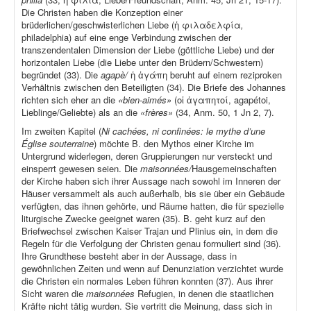
Die Christen haben die Konzeption einer
brüderlichen/geschwisterlichen Liebe (ἡ φιλαδελφία
,
philadelphia) auf eine enge Verbindung zwischen der
transzendentalen Dimension der Liebe (göttliche Liebe) und der
horizontalen Liebe (die Liebe unter den Brüdern/Schwestern)
begründet (33). Die
agapè/
ἡ ἀγάπη beruht auf einem reziproken
Verhältnis zwischen den Beteiligten (34). Die Briefe des Johannes
richten sich eher an die
«bien-aimés»
(οἱ ἀγαπητοί, agapétoi,
Lieblinge/Geliebte) als an die
«frères»
(34, Anm. 50, 1 Jn 2, 7).
Im zweiten Kapitel (
Ni cachées, ni confinées: le mythe d’une
Église souterraine
) möchte B. den Mythos einer Kirche im
Untergrund widerlegen, deren Gruppierungen nur versteckt und
einsperrt gewesen seien. Die
maisonnées/
Hausgemeinschaften
der Kirche haben sich ihrer Aussage nach sowohl im Inneren der
Häuser versammelt als auch außerhalb, bis sie über ein Gebäude
verfügten, das ihnen gehörte, und Räume hatten, die für spezielle
liturgische Zwecke geeignet waren (35). B. geht kurz auf den
Briefwechsel zwischen Kaiser Trajan und Plinius ein, in dem die
Regeln für die Verfolgung der Christen genau formuliert sind (36).
Ihre Grundthese besteht aber in der Aussage, dass in
gewöhnlichen Zeiten und wenn auf Denunziation verzichtet wurde
die Christen ein normales Leben führen konnten (37). Aus ihrer
Sicht waren die
maisonnées
Refugien, in denen die staatlichen
Kräfte nicht tätig wurden. Sie vertritt die Meinung, dass sich in