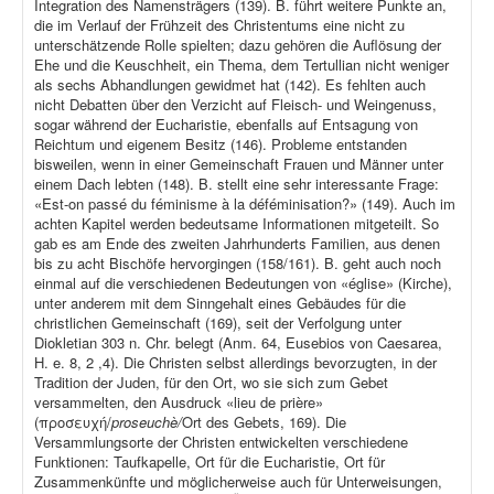
Integration des Namensträgers (139). B. führt weitere Punkte an,
die im Verlauf der Frühzeit des Christentums eine nicht zu
unterschätzende Rolle spielten; dazu gehören die Auflösung der
Ehe und die Keuschheit, ein Thema, dem Tertullian nicht weniger
als sechs Abhandlungen gewidmet hat (142). Es fehlten auch
nicht Debatten über den Verzicht auf Fleisch- und Weingenuss,
sogar während der Eucharistie, ebenfalls auf Entsagung von
Reichtum und eigenem Besitz (146). Probleme entstanden
bisweilen, wenn in einer Gemeinschaft Frauen und Männer unter
einem Dach lebten (148). B. stellt eine sehr interessante Frage:
«Est-on passé du féminisme à la déféminisation?» (149). Auch im
achten Kapitel werden bedeutsame Informationen mitgeteilt. So
gab es am Ende des zweiten Jahrhunderts Familien, aus denen
bis zu acht Bischöfe hervorgingen (158/161). B. geht auch noch
einmal auf die verschiedenen Bedeutungen von «église» (Kirche),
unter anderem mit dem Sinngehalt eines Gebäudes für die
christlichen Gemeinschaft (169), seit der Verfolgung unter
Diokletian 303 n. Chr. belegt (Anm. 64, Eusebios von Caesarea,
H. e. 8, 2 ,4). Die Christen selbst allerdings bevorzugten, in der
Tradition der Juden, für den Ort, wo sie sich zum Gebet
versammelten, den Ausdruck «lieu de prière»
(προσευχή/
proseuchè/
Ort des Gebets, 169). Die
Versammlungsorte der Christen entwickelten verschiedene
Funktionen: Taufkapelle, Ort für die Eucharistie, Ort für
Zusammenkünfte und möglicherweise auch für Unterweisungen,