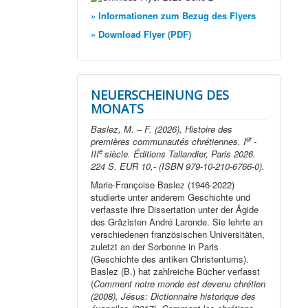
» Informationen zum Bezug des Flyers
» Download Flyer (PDF)
NEUERSCHEINUNG DES
MONATS
Baslez, M. – F. (2026), Histoire des
er
premières communautés chrétiennes. I
-
e
III
siècle. Éditions Tallandier, Paris 2026.
224 S. EUR 10,- (ISBN 979-10-210-6766-0).
Marie-Françoise Baslez (1946-2022)
studierte unter anderem Geschichte und
verfasste ihre Dissertation unter der Ägide
des Gräzisten André Laronde. Sie lehrte an
verschiedenen französischen Universitäten,
zuletzt an der Sorbonne in Paris
(Geschichte des antiken Christentums).
Baslez (B.) hat zahlreiche Bücher verfasst
(
Comment notre monde est devenu chrétien
(2008), Jésus: Dictionnaire historique des