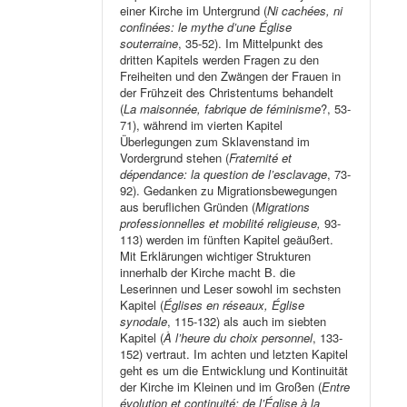
einer Kirche im Untergrund (
Ni cachées, ni
confinées: le mythe d’une Église
souterraine
, 35-52). Im Mittelpunkt des
dritten Kapitels werden Fragen zu den
Freiheiten und den Zwängen der Frauen in
der Frühzeit des Christentums behandelt
(
La maisonnée, fabrique de féminisme
?, 53-
71), während im vierten Kapitel
Überlegungen zum Sklavenstand im
Vordergrund stehen (
Fraternité et
dépendance: la question de l’esclavage
, 73-
92). Gedanken zu Migrationsbewegungen
aus beruflichen Gründen (
Migrations
professionnelles et mobilité religieuse,
93-
113) werden im fünften Kapitel geäußert.
Mit Erklärungen wichtiger Strukturen
innerhalb der Kirche macht B. die
Leserinnen und Leser sowohl im sechsten
Kapitel (
Églises en réseaux, Église
synodale
, 115-132) als auch im siebten
Kapitel (
À l’heure du choix personnel
, 133-
152) vertraut. Im achten und letzten Kapitel
geht es um die Entwicklung und Kontinuität
der Kirche im Kleinen und im Großen (
Entre
évolution et continuité: de l’Église à la