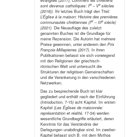
évangiles (2017), Comment les chrétiens
er
e
sont devenus catholiques: I
– V
siècles
(2019))
. Ihr letztes Buch trägt den Titel:
L’Église à la maison: Histoire des premières
er
e
communautés chrétiennes (I
– III
siècle)
(2021).
Die Neuauflage des zuletzt
genannten Buches ist die Grundlage für
meine Rezension. Die Autorin hat mehrere
Preise gewonnen, unter anderem den
Prix
François-Millepierres (2017).
In ihren
Publikationen befasst sie sich vorwiegend
mit den Religionen der griechisch-
römischen Welt und untersucht die
Strukturen der religiösen Gemeinschaften
und die Verankerung in den verschiedenen
Netzwerken.
Das zu besprechende Buch ist klar
gegliedert und enthält nach der Einführung
(
Introduction,
7-15
)
acht Kapitel. Im ersten
Kapitel (
Les Églises de maisonnée:
représentation et réalité,
17-34) werden
wesentliche Grundbegriffe erläutert, deren
Kenntnis für das Verständnis der
Darlegungen unabdingbar sind. Im zweiten
Kapitel befasst sich B. mit dem Mythos