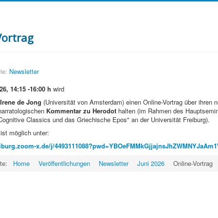
Vortrag
ie:
Newsletter
26, 14:15 -16:00 h
wird
 Irene de Jong
(Universität von Amsterdam) einen Online-Vortrag über ihren 
narratologischen
Kommentar zu Herodot
halten (im Rahmen des Hauptsemi
 Cognitive Classics und das Griechische Epos" an der Universität Freiburg).
ist möglich unter:
-freiburg.zoom-x.de/j/4493111088?pwd=YBOeFMMkGjjajnsJhZWMNYJaAm
ite:
Home
Veröffentlichungen
Newsletter
Juni 2026
Online-Vortrag