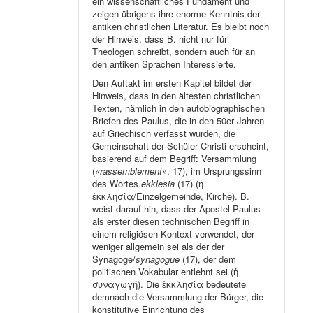
ein wissenschaftliches Fundament und
zeigen übrigens ihre enorme Kenntnis der
antiken christlichen Literatur. Es bleibt noch
der Hinweis, dass B. nicht nur für
Theologen schreibt, sondern auch für an
den antiken Sprachen Interessierte.
Den Auftakt im ersten Kapitel bildet der
Hinweis, dass in den ältesten christlichen
Texten, nämlich in den autobiographischen
Briefen des Paulus, die in den 50er Jahren
auf Griechisch verfasst wurden, die
Gemeinschaft der Schüler Christi erscheint,
basierend auf dem Begriff: Versammlung
(
«rassemblement»
, 17), im Ursprungssinn
des Wortes
ekklesia
(17) (ἡ
ἐκκλησία/Einzelgemeinde, Kirche). B.
weist darauf hin, dass der Apostel Paulus
als erster diesen technischen Begriff in
einem religiösen Kontext verwendet, der
weniger allgemein sei als der der
Synagoge/
synagogue
(17), der dem
politischen Vokabular entlehnt sei (ἡ
συναγωγή). Die ἐκκλησία bedeutete
demnach die Versammlung der Bürger, die
konstitutive Einrichtung des