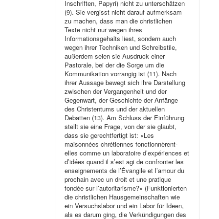
Inschriften, Papyri) nicht zu unterschätzen
(9). Sie vergisst nicht darauf aufmerksam
zu machen, dass man die christlichen
Texte nicht nur wegen ihres
Informationsgehalts liest, sondern auch
wegen ihrer Techniken und Schreibstile,
außerdem seien sie Ausdruck einer
Pastorale, bei der die Sorge um die
Kommunikation vorrangig ist (11). Nach
ihrer Aussage bewegt sich ihre Darstellung
zwischen der Vergangenheit und der
Gegenwart, der Geschichte der Anfänge
des Christentums und der aktuellen
Debatten (13). Am Schluss der Einführung
stellt sie eine Frage, von der sie glaubt,
dass sie gerechtfertigt ist: «Les
maisonnées chrétiennes fonctionnèrent-
elles comme un laboratoire d’expériences et
d’idées quand il s’est agi de confronter les
enseignements de l’Évangile et l’amour du
prochain avec un droit et une pratique
fondée sur l’autoritarisme?» (Funktionierten
die christlichen Hausgemeinschaften wie
ein Versuchslabor und ein Labor für Ideen,
als es darum ging, die Verkündigungen des