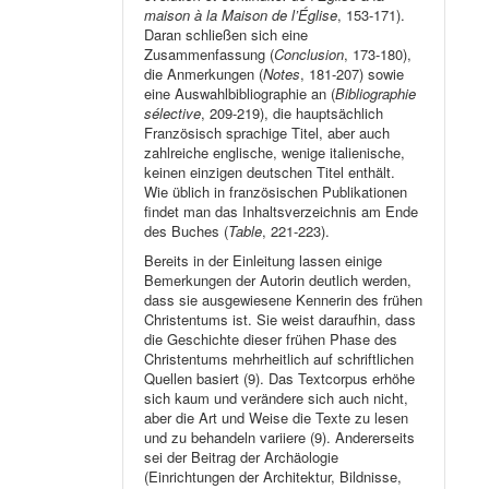
maison à la Maison de l’Église
, 153-171).
Daran schließen sich eine
Zusammenfassung (
Conclusion
, 173-180),
die Anmerkungen (
Notes
, 181-207) sowie
eine Auswahlbibliographie an (
Bibliographie
sélective
, 209-219), die hauptsächlich
Französisch sprachige Titel, aber auch
zahlreiche englische, wenige italienische,
keinen einzigen deutschen Titel enthält.
Wie üblich in französischen Publikationen
findet man das Inhaltsverzeichnis am Ende
des Buches (
Table
, 221-223).
Bereits in der Einleitung lassen einige
Bemerkungen der Autorin deutlich werden,
dass sie ausgewiesene Kennerin des frühen
Christentums ist. Sie weist daraufhin, dass
die Geschichte dieser frühen Phase des
Christentums mehrheitlich auf schriftlichen
Quellen basiert (9). Das Textcorpus erhöhe
sich kaum und verändere sich auch nicht,
aber die Art und Weise die Texte zu lesen
und zu behandeln variiere (9). Andererseits
sei der Beitrag der Archäologie
(Einrichtungen der Architektur, Bildnisse,