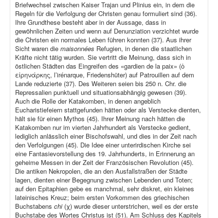
Briefwechsel zwischen Kaiser Trajan und Plinius ein, in dem die
Regeln für die Verfolgung der Christen genau formuliert sind (36).
Ihre Grundthese besteht aber in der Aussage, dass in
gewöhnlichen Zeiten und wenn auf Denunziation verzichtet wurde
die Christen ein normales Leben führen konnten (37). Aus ihrer
Sicht waren die
maisonnées
Refugien, in denen die staatlichen
Kräfte nicht tätig wurden. Sie vertritt die Meinung, dass sich in
östlichen Städten das Eingreifen des «gardien de la paix» (ὁ
εἰρηνάρκης, l’irénarque, Friedenshüter) auf Patrouillen auf dem
Lande reduzierte (37). Des Weiteren seien bis 250 n. Chr. die
Repressalien punktuell und situationsabhängig gewesen (39).
Auch die Rolle der Katakomben, in denen angeblich
Eucharistiefeiern stattgefunden hätten oder als Verstecke dienten,
hält sie für einen Mythos (45). Ihrer Meinung nach hätten die
Katakomben nur im vierten Jahrhundert als Verstecke gedient,
lediglich anlässlich einer Bischofswahl, und dies in der Zeit nach
den Verfolgungen (45). Die Idee einer unterirdischen Kirche sei
eine Fantasievorstellung des 19. Jahrhunderts, in Erinnerung an
geheime Messen in der Zeit der Französischen Revolution (45).
Die antiken Nekropolen, die an den Ausfallstraßen der Städte
lagen, dienten einer Begegnung zwischen Lebenden und Toten;
auf den Epitaphien gebe es manchmal, sehr diskret, ein kleines
lateinisches Kreuz; beim ersten Vorkommen des griechischen
Buchstabens
chi
(χ) wurde dieser unterstrichen, weil es der erste
Buchstabe des Wortes Christus ist (51). Am Schluss des Kapitels