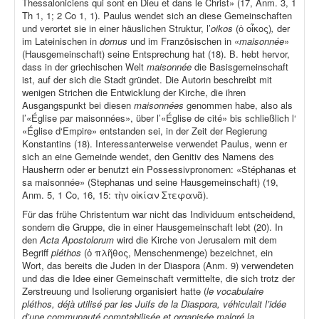
Thessaloniciens qui sont en Dieu et dans le Christ» (17, Anm. 3, 1
Th 1, 1; 2 Co 1, 1). Paulus wendet sich an diese Gemeinschaften
und verortet sie in einer häuslichen Struktur, l’
oikos
(ὁ οἶκος)
,
der
im Lateinischen in
domus
und im Französischen in «
maisonnée
»
(Hausgemeinschaft) seine Entsprechung hat (18). B. hebt hervor,
dass in der griechischen Welt
maisonnée
die Basisgemeinschaft
ist, auf der sich die Stadt gründet. Die Autorin beschreibt mit
wenigen Strichen die Entwicklung der Kirche, die ihren
Ausgangspunkt bei diesen
maisonnées
genommen habe, also als
l’«Église par maisonnées», über l’«Église de cité» bis schließlich l‘
«Église d‘Empire» entstanden sei, in der Zeit der Regierung
Konstantins (18). Interessanterweise verwendet Paulus, wenn er
sich an eine Gemeinde wendet, den Genitiv des Namens des
Hausherrn oder er benutzt ein Possessivpronomen: «Stéphanas et
sa maisonnée» (Stephanas und seine Hausgemeinschaft) (19,
Anm. 5, 1 Co, 16, 15: τὴν οἰκίαν Στεφανᾶ).
Für das frühe Christentum war nicht das Individuum entscheidend,
sondern die Gruppe, die in einer Hausgemeinschaft lebt (20). In
den
Acta Apostolorum
wird die Kirche von Jerusalem mit dem
Begriff
pléthos
(ὁ πλῆθος, Menschenmenge) bezeichnet, ein
Wort, das bereits die Juden in der Diaspora (Anm. 9) verwendeten
und das die Idee einer Gemeinschaft vermittelte, die sich trotz der
Zerstreuung und Isolierung organisiert hatte (
le vocabulaire
pléthos, déjà utilisé par les Juifs de la Diaspora, véhiculait l’idée
d’une communauté comptabilisée et organisée malgré la