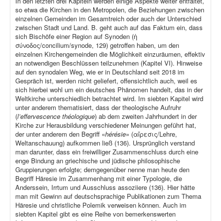
In den letzten drei Kapiteln werden einige Aspekte weiter entfaltet,
so etwa die Kirchen in den Metropolen, die Beziehungen zwischen
einzelnen Gemeinden im Gesamtreich oder auch der Unterschied
zwischen Stadt und Land. B. geht auch auf das Faktum ein, dass
sich Bischöfe einer Region auf Synoden (ἡ
σύνοδος/concilium/synode, 129) getroffen haben, um den
einzelnen Kirchengemeinden die Möglichkeit einzuräumen, effektiv
an notwendigen Beschlüssen teilzunehmen (Kapitel VI). Hinweise
auf den synodalen Weg, wie er in Deutschland seit 2018 im
Gespräch ist, werden nicht geliefert, offensichtlich auch, weil es
sich hierbei wohl um ein deutsches Phänomen handelt, das in der
Weltkirche unterschiedlich betrachtet wird. Im siebten Kapitel wird
unter anderem thematisiert, dass der theologische Aufruhr
(
l’effervescence théologique
) ab dem zweiten Jahrhundert in der
Kirche zur Herausbildung verschiedener Meinungen geführt hat,
der unter anderem den Begriff «
hérésie
» (αἵρεσις/Lehre,
Weltanschauung) aufkommen ließ (136). Ursprünglich verstand
man darunter, dass ein freiwilliger Zusammenschluss durch eine
enge Bindung an griechische und jüdische philosophische
Gruppierungen erfolgte; demgegenüber nenne man heute den
Begriff Häresie im Zusammenhang mit einer Typologie, die
Anderssein, Irrtum und Ausschluss assoziiere (136). Hier hätte
man mit Gewinn auf deutschsprachige Publikationen zum Thema
Häresie und christliche Polemik verweisen können. Auch im
siebten Kapitel gibt es eine Reihe von bemerkenswerten