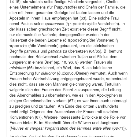
14-15); sie wird als selbständige Händlerin vorgestellt, Chefin
eines Unternehmens (für Purpurstoffe) und Chefin der Familie, die
sich mit ihrem gesamten Gefolge hat taufen lassen und die
Aposteln in ihrem Haus empfangen hat (63). Eine solche Frau
nennt Paulus seine «
patronne
» (ἡ προστάτις/die Vorsteherin). In
der klassischen griechischen Zeit existierte dieser Begriff nicht,
nur die maskuline Variante; demgegenüber wurden in der
Kaiserzeit die beiden Lexeme (ὁ προστάτης/der Vorsteher; ἡ
προστάτις/die Vorsteherin) gebraucht, um die lateinischen
Begriffe
patronus
und
patrona
zu übersetzen (64/65). B. bemüht
nochmals den Briefwechsel zwischen Trajan und Plinius dem
Jüngeren; in einem Brief (ep
.
10, 96, 8) werden Frauen als
ministrae
(66) bezeichnet, ein Wort, das B. als lateinische
Entsprechung für
diákonoi
(διάκονοι/Diener) vermutet. Auch wenn
Frauen hohe Wertschätzung entgegengebracht wurde, so bedeutet
dies nicht, dass sie den Männern gleichrangig waren. Tertullian
weigerte sich den Frauen das Recht zuzusprechen, die Leitung
des Abendmahles zu übernehmen, wie es in den Apokryphen in
einigen Gemeinschaften vorkam (67); es war ihnen auch untersagt
zu predigen und zu taufen. Am Ende des dritten Jahrhunderts
rechtfertigt Origenes den Ausschluss der Frauen mit sozialen
Konventionen (67). Weitere interessante Einblicke in die Rolle von
Frauen bietet B. im Abschnitt über die Witwen und Jungfrauen
(
Veuves et vierges: l’organisation des femmes entre elles
(68-71)).
Im vierten Kapitel (
Fraternité et dépendance: la question de