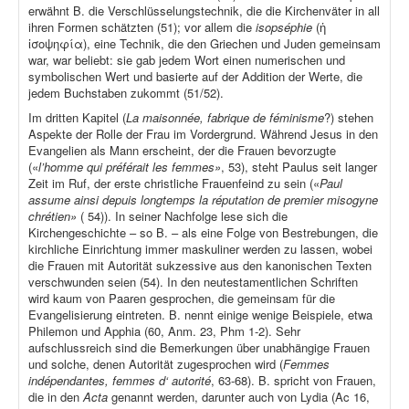
erwähnt B. die Verschlüsselungstechnik, die die Kirchenväter in all
ihren Formen schätzten (51); vor allem die
isopséphie
(ἡ
ἰσοψηφία), eine Technik, die den Griechen und Juden gemeinsam
war, war beliebt: sie gab jedem Wort einen numerischen und
symbolischen Wert und basierte auf der Addition der Werte, die
jedem Buchstaben zukommt (51/52).
Im dritten Kapitel (
La maisonnée, fabrique de féminisme
?) stehen
Aspekte der Rolle der Frau im Vordergrund. Während Jesus in den
Evangelien als Mann erscheint, der die Frauen bevorzugte
(«
l’homme qui préférait les femmes»
, 53), steht Paulus seit langer
Zeit im Ruf, der erste christliche Frauenfeind zu sein («
Paul
assume ainsi depuis longtemps la réputation de premier misogyne
chrétien»
( 54)). In seiner Nachfolge lese sich die
Kirchengeschichte – so B. – als eine Folge von Bestrebungen, die
kirchliche Einrichtung immer maskuliner werden zu lassen, wobei
die Frauen mit Autorität sukzessive aus den kanonischen Texten
verschwunden seien (54). In den neutestamentlichen Schriften
wird kaum von Paaren gesprochen, die gemeinsam für die
Evangelisierung eintreten. B. nennt einige wenige Beispiele, etwa
Philemon und Apphia (60, Anm. 23, Phm 1-2). Sehr
aufschlussreich sind die Bemerkungen über unabhängige Frauen
und solche, denen Autorität zugesprochen wird (
Femmes
indépendantes, femmes d‘ autorité
, 63-68). B. spricht von Frauen,
die in den
Acta
genannt werden, darunter auch von Lydia (Ac 16,