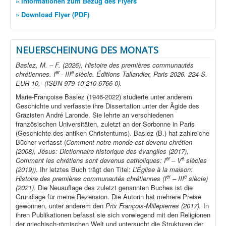
» Informationen zum Bezug des Flyers
» Download Flyer (PDF)
NEUERSCHEINUNG DES MONATS
Baslez, M. – F. (2026), Histoire des premières communautés
er
e
chrétiennes. I
- III
siècle. Éditions Tallandier, Paris 2026. 224 S.
EUR 10,- (ISBN 979-10-210-6766-0).
Marie-Françoise Baslez (1946-2022) studierte unter anderem
Geschichte und verfasste ihre Dissertation unter der Ägide des
Gräzisten André Laronde. Sie lehrte an verschiedenen
französischen Universitäten, zuletzt an der Sorbonne in Paris
(Geschichte des antiken Christentums). Baslez (B.) hat zahlreiche
Bücher verfasst (
Comment notre monde est devenu chrétien
(2008), Jésus: Dictionnaire historique des évangiles (2017),
er
e
Comment les chrétiens sont devenus catholiques: I
– V
siècles
(2019))
. Ihr letztes Buch trägt den Titel:
L’Église à la maison:
er
e
Histoire des premières communautés chrétiennes (I
– III
siècle)
(2021).
Die Neuauflage des zuletzt genannten Buches ist die
Grundlage für meine Rezension. Die Autorin hat mehrere Preise
gewonnen, unter anderem den
Prix François-Millepierres (2017).
In
ihren Publikationen befasst sie sich vorwiegend mit den Religionen
der griechisch-römischen Welt und untersucht die Strukturen der