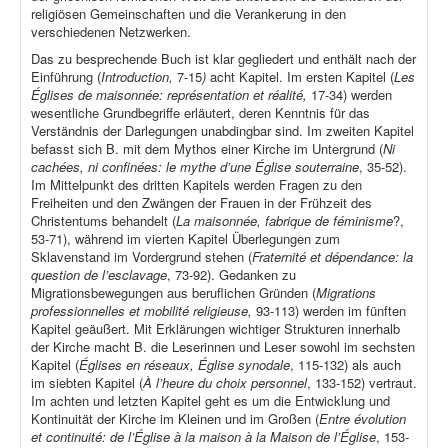
religiösen Gemeinschaften und die Verankerung in den
verschiedenen Netzwerken.
Das zu besprechende Buch ist klar gegliedert und enthält nach der
Einführung (
Introduction,
7-15
)
acht Kapitel. Im ersten Kapitel (
Les
Églises de maisonnée: représentation et réalité,
17-34) werden
wesentliche Grundbegriffe erläutert, deren Kenntnis für das
Verständnis der Darlegungen unabdingbar sind. Im zweiten Kapitel
befasst sich B. mit dem Mythos einer Kirche im Untergrund (
Ni
cachées, ni confinées: le mythe d’une Église souterraine
, 35-52).
Im Mittelpunkt des dritten Kapitels werden Fragen zu den
Freiheiten und den Zwängen der Frauen in der Frühzeit des
Christentums behandelt (
La maisonnée, fabrique de féminisme
?,
53-71), während im vierten Kapitel Überlegungen zum
Sklavenstand im Vordergrund stehen (
Fraternité et dépendance: la
question de l’esclavage
, 73-92). Gedanken zu
Migrationsbewegungen aus beruflichen Gründen (
Migrations
professionnelles et mobilité religieuse,
93-113) werden im fünften
Kapitel geäußert. Mit Erklärungen wichtiger Strukturen innerhalb
der Kirche macht B. die Leserinnen und Leser sowohl im sechsten
Kapitel (
Églises en réseaux, Église synodale
, 115-132) als auch
im siebten Kapitel (
À l’heure du choix personnel
, 133-152) vertraut.
Im achten und letzten Kapitel geht es um die Entwicklung und
Kontinuität der Kirche im Kleinen und im Großen (
Entre évolution
et continuité: de l’Église à la maison à la Maison de l’Église
, 153-