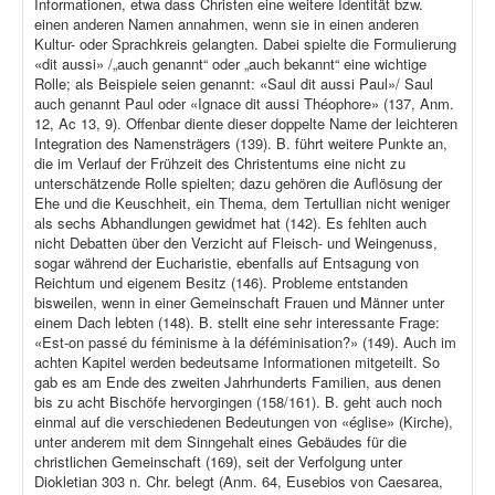
Informationen, etwa dass Christen eine weitere Identität bzw.
einen anderen Namen annahmen, wenn sie in einen anderen
Kultur- oder Sprachkreis gelangten. Dabei spielte die Formulierung
«dit aussi» /„auch genannt“ oder „auch bekannt“ eine wichtige
Rolle; als Beispiele seien genannt: «Saul dit aussi Paul»/ Saul
auch genannt Paul oder «Ignace dit aussi Théophore» (137, Anm.
12, Ac 13, 9). Offenbar diente dieser doppelte Name der leichteren
Integration des Namensträgers (139). B. führt weitere Punkte an,
die im Verlauf der Frühzeit des Christentums eine nicht zu
unterschätzende Rolle spielten; dazu gehören die Auflösung der
Ehe und die Keuschheit, ein Thema, dem Tertullian nicht weniger
als sechs Abhandlungen gewidmet hat (142). Es fehlten auch
nicht Debatten über den Verzicht auf Fleisch- und Weingenuss,
sogar während der Eucharistie, ebenfalls auf Entsagung von
Reichtum und eigenem Besitz (146). Probleme entstanden
bisweilen, wenn in einer Gemeinschaft Frauen und Männer unter
einem Dach lebten (148). B. stellt eine sehr interessante Frage:
«Est-on passé du féminisme à la déféminisation?» (149). Auch im
achten Kapitel werden bedeutsame Informationen mitgeteilt. So
gab es am Ende des zweiten Jahrhunderts Familien, aus denen
bis zu acht Bischöfe hervorgingen (158/161). B. geht auch noch
einmal auf die verschiedenen Bedeutungen von «église» (Kirche),
unter anderem mit dem Sinngehalt eines Gebäudes für die
christlichen Gemeinschaft (169), seit der Verfolgung unter
Diokletian 303 n. Chr. belegt (Anm. 64, Eusebios von Caesarea,