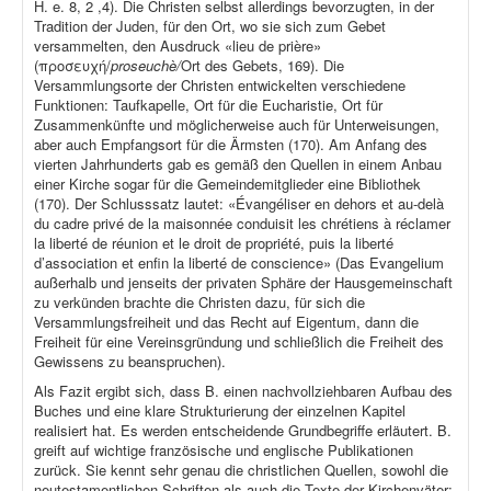
H. e. 8, 2 ,4). Die Christen selbst allerdings bevorzugten, in der
Tradition der Juden, für den Ort, wo sie sich zum Gebet
versammelten, den Ausdruck «lieu de prière»
(προσευχή/
proseuchè/
Ort des Gebets, 169). Die
Versammlungsorte der Christen entwickelten verschiedene
Funktionen: Taufkapelle, Ort für die Eucharistie, Ort für
Zusammenkünfte und möglicherweise auch für Unterweisungen,
aber auch Empfangsort für die Ärmsten (170). Am Anfang des
vierten Jahrhunderts gab es gemäß den Quellen in einem Anbau
einer Kirche sogar für die Gemeindemitglieder eine Bibliothek
(170). Der Schlusssatz lautet: «Évangéliser en dehors et au-delà
du cadre privé de la maisonnée conduisit les chrétiens à réclamer
la liberté de réunion et le droit de propriété, puis la liberté
d’association et enfin la liberté de conscience» (Das Evangelium
außerhalb und jenseits der privaten Sphäre der Hausgemeinschaft
zu verkünden brachte die Christen dazu, für sich die
Versammlungsfreiheit und das Recht auf Eigentum, dann die
Freiheit für eine Vereinsgründung und schließlich die Freiheit des
Gewissens zu beanspruchen).
Als Fazit ergibt sich, dass B. einen nachvollziehbaren Aufbau des
Buches und eine klare Strukturierung der einzelnen Kapitel
realisiert hat. Es werden entscheidende Grundbegriffe erläutert. B.
greift auf wichtige französische und englische Publikationen
zurück. Sie kennt sehr genau die christlichen Quellen, sowohl die
neutestamentlichen Schriften als auch die Texte der Kirchenväter;