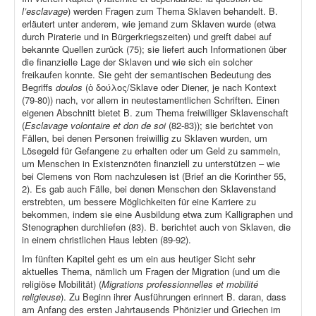
l’esclavage
) werden Fragen zum Thema Sklaven behandelt. B.
erläutert unter anderem, wie jemand zum Sklaven wurde (etwa
durch Piraterie und in Bürgerkriegszeiten) und greift dabei auf
bekannte Quellen zurück (75); sie liefert auch Informationen über
die finanzielle Lage der Sklaven und wie sich ein solcher
freikaufen konnte. Sie geht der semantischen Bedeutung des
Begriffs
doulos
(ὁ δούλος/Sklave oder Diener, je nach Kontext
(79-80)) nach, vor allem in neutestamentlichen Schriften. Einen
eigenen Abschnitt bietet B. zum Thema freiwilliger Sklavenschaft
(
Esclavage volontaire et don de soi
(82-83)); sie berichtet von
Fällen, bei denen Personen freiwillig zu Sklaven wurden, um
Lösegeld für Gefangene zu erhalten oder um Geld zu sammeln,
um Menschen in Existenznöten finanziell zu unterstützen – wie
bei Clemens von Rom nachzulesen ist (Brief an die Korinther 55,
2). Es gab auch Fälle, bei denen Menschen den Sklavenstand
erstrebten, um bessere Möglichkeiten für eine Karriere zu
bekommen, indem sie eine Ausbildung etwa zum Kalligraphen und
Stenographen durchliefen (83). B. berichtet auch von Sklaven, die
in einem christlichen Haus lebten (89-92).
Im fünften Kapitel geht es um ein aus heutiger Sicht sehr
aktuelles Thema, nämlich um Fragen der Migration (und um die
religiöse Mobilität) (
Migrations professionnelles et mobilité
religieuse
). Zu Beginn ihrer Ausführungen erinnert B. daran, dass
am Anfang des ersten Jahrtausends Phönizier und Griechen im