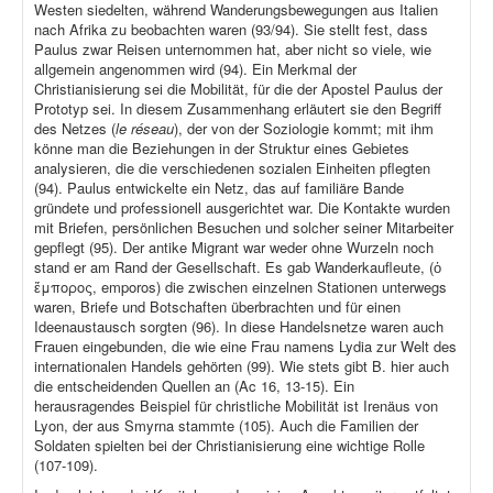
Westen siedelten, während Wanderungsbewegungen aus Italien
nach Afrika zu beobachten waren (93/94). Sie stellt fest, dass
Paulus zwar Reisen unternommen hat, aber nicht so viele, wie
allgemein angenommen wird (94). Ein Merkmal der
Christianisierung sei die Mobilität, für die der Apostel Paulus der
Prototyp sei. In diesem Zusammenhang erläutert sie den Begriff
des Netzes (
le réseau
), der von der Soziologie kommt; mit ihm
könne man die Beziehungen in der Struktur eines Gebietes
analysieren, die die verschiedenen sozialen Einheiten pflegten
(94). Paulus entwickelte ein Netz, das auf familiäre Bande
gründete und professionell ausgerichtet war. Die Kontakte wurden
mit Briefen, persönlichen Besuchen und solcher seiner Mitarbeiter
gepflegt (95). Der antike Migrant war weder ohne Wurzeln noch
stand er am Rand der Gesellschaft. Es gab Wanderkaufleute, (ὁ
ἔμπορος, emporos) die zwischen einzelnen Stationen unterwegs
waren, Briefe und Botschaften überbrachten und für einen
Ideenaustausch sorgten (96). In diese Handelsnetze waren auch
Frauen eingebunden, die wie eine Frau namens Lydia zur Welt des
internationalen Handels gehörten (99). Wie stets gibt B. hier auch
die entscheidenden Quellen an (Ac 16, 13-15). Ein
herausragendes Beispiel für christliche Mobilität ist Irenäus von
Lyon, der aus Smyrna stammte (105). Auch die Familien der
Soldaten spielten bei der Christianisierung eine wichtige Rolle
(107-109).