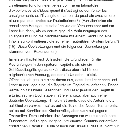
chrétiennes fonctionnèrent-elles comme un laboratoire
d’expériences et d’idées quand il s’est agi de confronter les
enseignements de l’Évangile et l’amour du prochain avec un droit
et une pratique fondée sur l’autoritarisme?» (Funktionierten die
christlichen Hausgemeinschaften wie ein Versuchslabor und ein
Labor für Ideen, als es darum ging, die Verkündigungen des
Evangeliums und die Nächstenliebe mit einem Recht und eine
Praxis zu konfrontieren, die auf einem autoritären System beruht?)
(15) (Diese Übersetzungen und die folgenden Übersetzungen
stammen vom Rezensenten).
Im ersten Kapitel legt B. insofern die Grundlagen für die
Ausführungen in den späteren Kapiteln, als sie die
Schlüsselbegriffe genau erklärt, diese aber nicht in der
altgriechischen Fassung, sondern in Umschrift bietet.
Offensichtlich geht sie nicht davon aus, dass ihre Leserinnen und
Leser in der Lage sind, die Begriffe im Original zu erfassen. Daher
werde ich für unsere Leserinnen und Leser jeweils den Begriff in
altgriechischen Buchstaben mitliefern, dazu aber auch eine
deutsche Übersetzung. Hilfreich ist auch, dass die Autorin stets
auf Quellen verweist, sei es auf die Texte des Neuen Testaments,
sei es auf Schriften der Kirchenväter, aber auch auf pagane
Textstellen. Damit erhalten ihre Aussagen ein wissenschaftliches
Fundament und zeigen übrigens ihre enorme Kenntnis der antiken
christlichen Literatur. Es bleibt noch der Hinweis, dass B. nicht nur