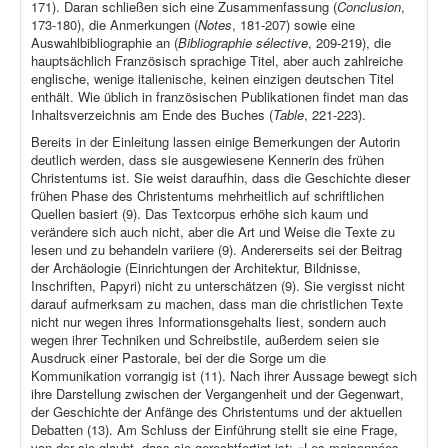
171). Daran schließen sich eine Zusammenfassung (
Conclusion
,
173-180), die Anmerkungen (
Notes
, 181-207) sowie eine
Auswahlbibliographie an (
Bibliographie sélective
, 209-219), die
hauptsächlich Französisch sprachige Titel, aber auch zahlreiche
englische, wenige italienische, keinen einzigen deutschen Titel
enthält. Wie üblich in französischen Publikationen findet man das
Inhaltsverzeichnis am Ende des Buches (
Table
, 221-223).
Bereits in der Einleitung lassen einige Bemerkungen der Autorin
deutlich werden, dass sie ausgewiesene Kennerin des frühen
Christentums ist. Sie weist daraufhin, dass die Geschichte dieser
frühen Phase des Christentums mehrheitlich auf schriftlichen
Quellen basiert (9). Das Textcorpus erhöhe sich kaum und
verändere sich auch nicht, aber die Art und Weise die Texte zu
lesen und zu behandeln variiere (9). Andererseits sei der Beitrag
der Archäologie (Einrichtungen der Architektur, Bildnisse,
Inschriften, Papyri) nicht zu unterschätzen (9). Sie vergisst nicht
darauf aufmerksam zu machen, dass man die christlichen Texte
nicht nur wegen ihres Informationsgehalts liest, sondern auch
wegen ihrer Techniken und Schreibstile, außerdem seien sie
Ausdruck einer Pastorale, bei der die Sorge um die
Kommunikation vorrangig ist (11). Nach ihrer Aussage bewegt sich
ihre Darstellung zwischen der Vergangenheit und der Gegenwart,
der Geschichte der Anfänge des Christentums und der aktuellen
Debatten (13). Am Schluss der Einführung stellt sie eine Frage,
von der sie glaubt, dass sie gerechtfertigt ist: «Les maisonnées