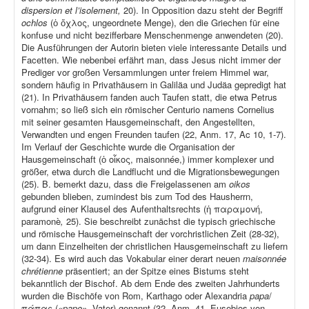
dispersion et l’isolement,
20). In Opposition dazu steht der Begriff
ochlos
(ὁ ὄχλος, ungeordnete Menge), den die Griechen für eine
konfuse und nicht bezifferbare Menschenmenge anwendeten (20).
Die Ausführungen der Autorin bieten viele interessante Details und
Facetten. Wie nebenbei erfährt man, dass Jesus nicht immer der
Prediger vor großen Versammlungen unter freiem Himmel war,
sondern häufig in Privathäusern in Galiläa und Judäa gepredigt hat
(21). In Privathäusern fanden auch Taufen statt, die etwa Petrus
vornahm; so ließ sich ein römischer Centurio namens Cornelius
mit seiner gesamten Hausgemeinschaft, den Angestellten,
Verwandten und engen Freunden taufen (22, Anm. 17, Ac 10, 1-7).
Im Verlauf der Geschichte wurde die Organisation der
Hausgemeinschaft (ὁ οἶκος, maisonnée,) immer komplexer und
größer, etwa durch die Landflucht und die Migrationsbewegungen
(25). B. bemerkt dazu, dass die Freigelassenen am
oikos
gebunden blieben, zumindest bis zum Tod des Hausherrn,
aufgrund einer Klausel des Aufenthaltsrechts (ἡ παραμονή,
paramonè
,
25). Sie beschreibt zunächst die typisch griechische
und römische Hausgemeinschaft der vorchristlichen Zeit (28-32),
um dann Einzelheiten der christlichen Hausgemeinschaft zu liefern
(32-34). Es wird auch das Vokabular einer derart neuen
maisonnée
chrétienne
präsentiert; an der Spitze eines Bistums steht
bekanntlich der Bischof. Ab dem Ende des zweiten Jahrhunderts
wurden die Bischöfe von Rom, Karthago oder Alexandria
papa
/
πάπας (
«pape»
, Vater) genannt (32, Anm. 41, Eusebios von