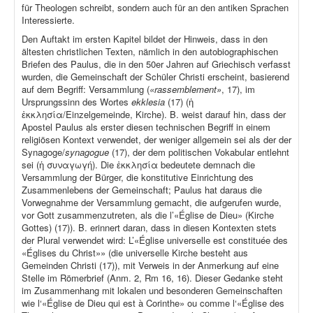
für Theologen schreibt, sondern auch für an den antiken Sprachen
Interessierte.
Den Auftakt im ersten Kapitel bildet der Hinweis, dass in den
ältesten christlichen Texten, nämlich in den autobiographischen
Briefen des Paulus, die in den 50er Jahren auf Griechisch verfasst
wurden, die Gemeinschaft der Schüler Christi erscheint, basierend
auf dem Begriff: Versammlung (
«rassemblement»
, 17), im
Ursprungssinn des Wortes
ekklesia
(17) (ἡ
ἐκκλησία/Einzelgemeinde, Kirche). B. weist darauf hin, dass der
Apostel Paulus als erster diesen technischen Begriff in einem
religiösen Kontext verwendet, der weniger allgemein sei als der der
Synagoge/
synagogue
(17), der dem politischen Vokabular entlehnt
sei (ἡ συναγωγή). Die ἐκκλησία bedeutete demnach die
Versammlung der Bürger, die konstitutive Einrichtung des
Zusammenlebens der Gemeinschaft; Paulus hat daraus die
Vorwegnahme der Versammlung gemacht, die aufgerufen wurde,
vor Gott zusammenzutreten, als die l’«Église de Dieu» (Kirche
Gottes) (17)). B. erinnert daran, dass in diesen Kontexten stets
der Plural verwendet wird: L’«Église universelle est constituée des
«Églises du Christ»» (die universelle Kirche besteht aus
Gemeinden Christi (17)), mit Verweis in der Anmerkung auf eine
Stelle im Römerbrief (Anm. 2, Rm 16, 16). Dieser Gedanke steht
im Zusammenhang mit lokalen und besonderen Gemeinschaften
wie l‘«Église de Dieu qui est à Corinthe» ou comme l‘«Église des