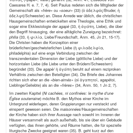
Caesarea H
.
e
.
7, 7, 4). Seit Paulus redeten sich die Mitglieder der
Gemeinschaft als
«frère»
ou
«soeur»
(33) (ὁ ἀδελφός/Bruder, ἡ
ἀδελφή/Schwester) an. Diese Anrede war üblich, die christlichen
Hausgemeinschaften entwickelten eine Theologie, eine Ethik und
sogar eine Ekklesiologie der
agapè
(33, ἡ ἀγάπη, Liebe), die über
den Begriff hinausging, der eine alltägliche Zuneigung bezeichnet:
philia
(33, ἡ φιλία, Liebe/Freundschaft, Anm. 45, Jn 21, 15-17).
Die Christen haben die Konzeption einer
brüderlichen/geschwisterlichen Liebe (ἡ φιλαδελφία
,
philadelphia) auf eine enge Verbindung zwischen der
transzendentalen Dimension der Liebe (göttliche Liebe) und der
horizontalen Liebe (die Liebe unter den Brüdern/Schwestern)
begründet (33). Die
agapè/
ἡ ἀγάπη beruht auf einem reziproken
Verhältnis zwischen den Beteiligten (34). Die Briefe des Johannes
richten sich eher an die
«bien-aimés»
(οἱ ἀγαπητοί, agapétoi,
Lieblinge/Geliebte) als an die
«frères»
(34, Anm. 50, 1 Jn 2, 7).
Im zweiten Kapitel (
Ni cachées, ni confinées: le mythe d’une
Église souterraine
) möchte B. den Mythos einer Kirche im
Untergrund widerlegen, deren Gruppierungen nur versteckt und
einsperrt gewesen seien. Die
maisonnées/
Hausgemeinschaften
der Kirche haben sich ihrer Aussage nach sowohl im Inneren der
Häuser versammelt als auch außerhalb, bis sie über ein Gebäude
verfügten, das ihnen gehörte, und Räume hatten, die für spezielle
liturgische Zwecke geeignet waren (35). B. geht kurz auf den