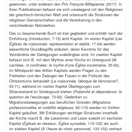
gewonnen, unter anderem den
Prix François-Millepierres (2017).
In
ihren Publikationen befasst sie sich vorwiegend mit den Religionen
der griechisch-römischen Welt und untersucht die Strukturen der
religiösen Gemeinschaften und die Verankerung in den
verschiedenen Netzwerken.
Das zu besprechende Buch ist klar gegliedert und enthält nach der
Einführung (
Introduction,
7-15
)
acht Kapitel. Im ersten Kapitel (
Les
Églises de maisonnée: représentation et réalité,
17-34) werden
wesentliche Grundbegriffe erläutert, deren Kenntnis für das
Verständnis der Darlegungen unabdingbar sind. Im zweiten Kapitel
befasst sich B. mit dem Mythos einer Kirche im Untergrund (
Ni
cachées, ni confinées: le mythe d’une Église souterraine
, 35-52).
Im Mittelpunkt des dritten Kapitels werden Fragen zu den
Freiheiten und den Zwängen der Frauen in der Frühzeit des
Christentums behandelt (
La maisonnée, fabrique de féminisme
?,
53-71), während im vierten Kapitel Überlegungen zum
Sklavenstand im Vordergrund stehen (
Fraternité et dépendance: la
question de l’esclavage
, 73-92). Gedanken zu
Migrationsbewegungen aus beruflichen Gründen (
Migrations
professionnelles et mobilité religieuse,
93-113) werden im fünften
Kapitel geäußert. Mit Erklärungen wichtiger Strukturen innerhalb
der Kirche macht B. die Leserinnen und Leser sowohl im sechsten
Kapitel (
Églises en réseaux, Église synodale
, 115-132) als auch
im siebten Kapitel (
À l’heure du choix personnel
, 133-152) vertraut.