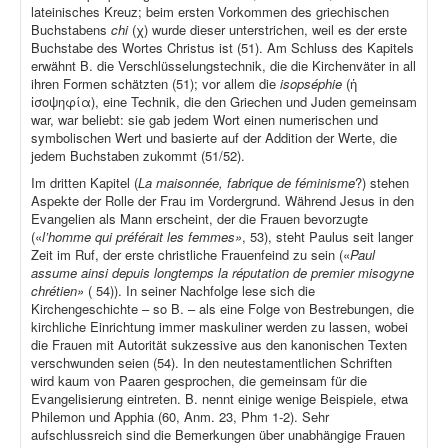
lateinisches Kreuz; beim ersten Vorkommen des griechischen
Buchstabens
chi
(χ) wurde dieser unterstrichen, weil es der erste
Buchstabe des Wortes Christus ist (51). Am Schluss des Kapitels
erwähnt B. die Verschlüsselungstechnik, die die Kirchenväter in all
ihren Formen schätzten (51); vor allem die
isopséphie
(ἡ
ἰσοψηφία), eine Technik, die den Griechen und Juden gemeinsam
war, war beliebt: sie gab jedem Wort einen numerischen und
symbolischen Wert und basierte auf der Addition der Werte, die
jedem Buchstaben zukommt (51/52).
Im dritten Kapitel (
La maisonnée, fabrique de féminisme
?) stehen
Aspekte der Rolle der Frau im Vordergrund. Während Jesus in den
Evangelien als Mann erscheint, der die Frauen bevorzugte
(«
l’homme qui préférait les femmes»
, 53), steht Paulus seit langer
Zeit im Ruf, der erste christliche Frauenfeind zu sein («
Paul
assume ainsi depuis longtemps la réputation de premier misogyne
chrétien»
( 54)). In seiner Nachfolge lese sich die
Kirchengeschichte – so B. – als eine Folge von Bestrebungen, die
kirchliche Einrichtung immer maskuliner werden zu lassen, wobei
die Frauen mit Autorität sukzessive aus den kanonischen Texten
verschwunden seien (54). In den neutestamentlichen Schriften
wird kaum von Paaren gesprochen, die gemeinsam für die
Evangelisierung eintreten. B. nennt einige wenige Beispiele, etwa
Philemon und Apphia (60, Anm. 23, Phm 1-2). Sehr
aufschlussreich sind die Bemerkungen über unabhängige Frauen