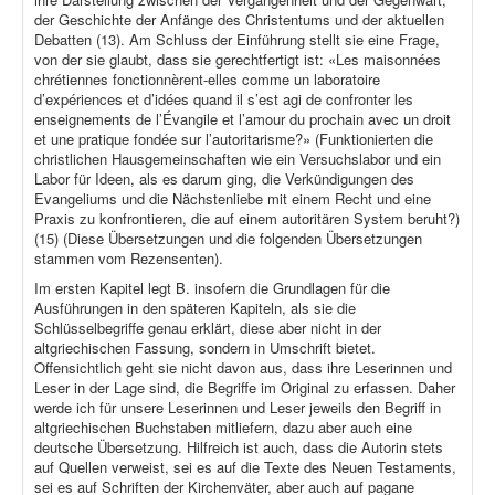
der Geschichte der Anfänge des Christentums und der aktuellen
Debatten (13). Am Schluss der Einführung stellt sie eine Frage,
von der sie glaubt, dass sie gerechtfertigt ist: «Les maisonnées
chrétiennes fonctionnèrent-elles comme un laboratoire
d’expériences et d’idées quand il s’est agi de confronter les
enseignements de l’Évangile et l’amour du prochain avec un droit
et une pratique fondée sur l’autoritarisme?» (Funktionierten die
christlichen Hausgemeinschaften wie ein Versuchslabor und ein
Labor für Ideen, als es darum ging, die Verkündigungen des
Evangeliums und die Nächstenliebe mit einem Recht und eine
Praxis zu konfrontieren, die auf einem autoritären System beruht?)
(15) (Diese Übersetzungen und die folgenden Übersetzungen
stammen vom Rezensenten).
Im ersten Kapitel legt B. insofern die Grundlagen für die
Ausführungen in den späteren Kapiteln, als sie die
Schlüsselbegriffe genau erklärt, diese aber nicht in der
altgriechischen Fassung, sondern in Umschrift bietet.
Offensichtlich geht sie nicht davon aus, dass ihre Leserinnen und
Leser in der Lage sind, die Begriffe im Original zu erfassen. Daher
werde ich für unsere Leserinnen und Leser jeweils den Begriff in
altgriechischen Buchstaben mitliefern, dazu aber auch eine
deutsche Übersetzung. Hilfreich ist auch, dass die Autorin stets
auf Quellen verweist, sei es auf die Texte des Neuen Testaments,
sei es auf Schriften der Kirchenväter, aber auch auf pagane