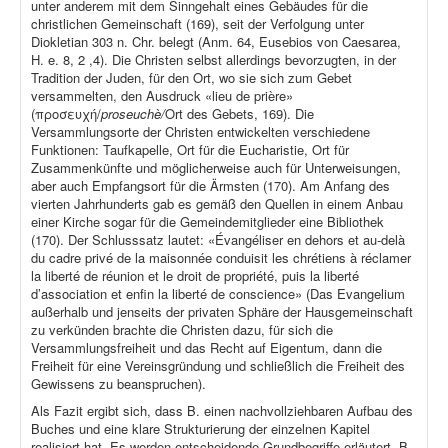
unter anderem mit dem Sinngehalt eines Gebäudes für die
christlichen Gemeinschaft (169), seit der Verfolgung unter
Diokletian 303 n. Chr. belegt (Anm. 64, Eusebios von Caesarea,
H. e. 8, 2 ,4). Die Christen selbst allerdings bevorzugten, in der
Tradition der Juden, für den Ort, wo sie sich zum Gebet
versammelten, den Ausdruck «lieu de prière»
(προσευχή/
proseuchè/
Ort des Gebets, 169). Die
Versammlungsorte der Christen entwickelten verschiedene
Funktionen: Taufkapelle, Ort für die Eucharistie, Ort für
Zusammenkünfte und möglicherweise auch für Unterweisungen,
aber auch Empfangsort für die Ärmsten (170). Am Anfang des
vierten Jahrhunderts gab es gemäß den Quellen in einem Anbau
einer Kirche sogar für die Gemeindemitglieder eine Bibliothek
(170). Der Schlusssatz lautet: «Évangéliser en dehors et au-delà
du cadre privé de la maisonnée conduisit les chrétiens à réclamer
la liberté de réunion et le droit de propriété, puis la liberté
d’association et enfin la liberté de conscience» (Das Evangelium
außerhalb und jenseits der privaten Sphäre der Hausgemeinschaft
zu verkünden brachte die Christen dazu, für sich die
Versammlungsfreiheit und das Recht auf Eigentum, dann die
Freiheit für eine Vereinsgründung und schließlich die Freiheit des
Gewissens zu beanspruchen).
Als Fazit ergibt sich, dass B. einen nachvollziehbaren Aufbau des
Buches und eine klare Strukturierung der einzelnen Kapitel
realisiert hat. Es werden entscheidende Grundbegriffe erläutert. B.