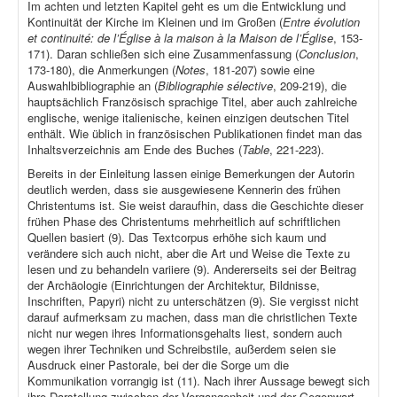
Im achten und letzten Kapitel geht es um die Entwicklung und
Kontinuität der Kirche im Kleinen und im Großen (
Entre évolution
et continuité: de l’Église à la maison à la Maison de l’Église
, 153-
171). Daran schließen sich eine Zusammenfassung (
Conclusion
,
173-180), die Anmerkungen (
Notes
, 181-207) sowie eine
Auswahlbibliographie an (
Bibliographie sélective
, 209-219), die
hauptsächlich Französisch sprachige Titel, aber auch zahlreiche
englische, wenige italienische, keinen einzigen deutschen Titel
enthält. Wie üblich in französischen Publikationen findet man das
Inhaltsverzeichnis am Ende des Buches (
Table
, 221-223).
Bereits in der Einleitung lassen einige Bemerkungen der Autorin
deutlich werden, dass sie ausgewiesene Kennerin des frühen
Christentums ist. Sie weist daraufhin, dass die Geschichte dieser
frühen Phase des Christentums mehrheitlich auf schriftlichen
Quellen basiert (9). Das Textcorpus erhöhe sich kaum und
verändere sich auch nicht, aber die Art und Weise die Texte zu
lesen und zu behandeln variiere (9). Andererseits sei der Beitrag
der Archäologie (Einrichtungen der Architektur, Bildnisse,
Inschriften, Papyri) nicht zu unterschätzen (9). Sie vergisst nicht
darauf aufmerksam zu machen, dass man die christlichen Texte
nicht nur wegen ihres Informationsgehalts liest, sondern auch
wegen ihrer Techniken und Schreibstile, außerdem seien sie
Ausdruck einer Pastorale, bei der die Sorge um die
Kommunikation vorrangig ist (11). Nach ihrer Aussage bewegt sich
ihre Darstellung zwischen der Vergangenheit und der Gegenwart,