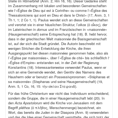
Stelle im Römerbrief (Anm. 2, Rm 16, 16). Dieser Gedanke steht
im Zusammenhang mit lokalen und besonderen Gemeinschaften
wie l‘«Église de Dieu qui est à Corinthe» ou comme l‘«Église des
Thessaloniciens qui sont en Dieu et dans le Christ» (17, Anm. 3, 1
Th 1, 1; 2 Co 1, 1). Paulus wendet sich an diese Gemeinschaften
und verortet sie in einer häuslichen Struktur, l’
oikos
(ὁ οἶκος)
,
der
im Lateinischen in
domus
und im Französischen in «
maisonnée
»
(Hausgemeinschaft) seine Entsprechung hat (18). B. hebt hervor,
dass in der griechischen Welt
maisonnée
die Basisgemeinschaft
ist, auf der sich die Stadt gründet. Die Autorin beschreibt mit
wenigen Strichen die Entwicklung der Kirche, die ihren
Ausgangspunkt bei diesen
maisonnées
genommen habe, also als
l’«Église par maisonnées», über l’«Église de cité» bis schließlich l‘
«Église d‘Empire» entstanden sei, in der Zeit der Regierung
Konstantins (18). Interessanterweise verwendet Paulus, wenn er
sich an eine Gemeinde wendet, den Genitiv des Namens des
Hausherrn oder er benutzt ein Possessivpronomen: «Stéphanas et
sa maisonnée» (Stephanas und seine Hausgemeinschaft) (19,
Anm. 5, 1 Co, 16, 15: τὴν οἰκίαν Στεφανᾶ).
Für das frühe Christentum war nicht das Individuum entscheidend,
sondern die Gruppe, die in einer Hausgemeinschaft lebt (20). In
den
Acta Apostolorum
wird die Kirche von Jerusalem mit dem
Begriff
pléthos
(ὁ πλῆθος, Menschenmenge) bezeichnet, ein
Wort, das bereits die Juden in der Diaspora (Anm. 9) verwendeten
und das die Idee einer Gemeinschaft vermittelte, die sich trotz der