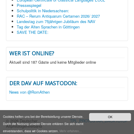
Pressespiegel
Schulpolitik in Niedersachsen:
RAC – Rerum Antiquarum Certamen 2026/ 2027
Landestag zum 75jährigen Jubiläum des NAV
Tag der Alten Sprachen in Göttingen
SAVE THE DATE:
WER IST ONLINE?
Aktuell sind 187 Gäste und keine Mitglieder online
DER DAV AUF MASTODON:
News von @RomAthen
Cookies helfen uns bei der Bereitstellung unserer Dienste.
OK
© 2026 Deutscher
TPL_PROTOSTAR_BACKTOTOP
Durch die Nutzung unserer Dienste erklären Sie sich damit
Altphilologenverband
einverstanden, dass wir Cookies setzen.
Mehr erfahren...