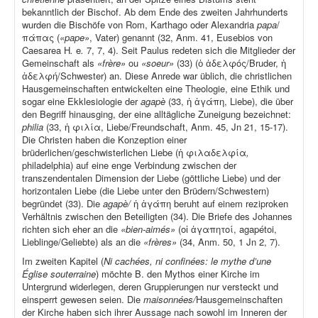
bekanntlich der Bischof. Ab dem Ende des zweiten Jahrhunderts
wurden die Bischöfe von Rom, Karthago oder Alexandria
papa
/
πάπας (
«pape»
, Vater) genannt (32, Anm. 41, Eusebios von
Caesarea H
.
e
.
7, 7, 4). Seit Paulus redeten sich die Mitglieder der
Gemeinschaft als
«frère»
ou
«soeur»
(33) (ὁ ἀδελφός/Bruder, ἡ
ἀδελφή/Schwester) an. Diese Anrede war üblich, die christlichen
Hausgemeinschaften entwickelten eine Theologie, eine Ethik und
sogar eine Ekklesiologie der
agapè
(33, ἡ ἀγάπη, Liebe), die über
den Begriff hinausging, der eine alltägliche Zuneigung bezeichnet:
philia
(33, ἡ φιλία, Liebe/Freundschaft, Anm. 45, Jn 21, 15-17).
Die Christen haben die Konzeption einer
brüderlichen/geschwisterlichen Liebe (ἡ φιλαδελφία
,
philadelphia) auf eine enge Verbindung zwischen der
transzendentalen Dimension der Liebe (göttliche Liebe) und der
horizontalen Liebe (die Liebe unter den Brüdern/Schwestern)
begründet (33). Die
agapè/
ἡ ἀγάπη beruht auf einem reziproken
Verhältnis zwischen den Beteiligten (34). Die Briefe des Johannes
richten sich eher an die
«bien-aimés»
(οἱ ἀγαπητοί, agapétoi,
Lieblinge/Geliebte) als an die
«frères»
(34, Anm. 50, 1 Jn 2, 7).
Im zweiten Kapitel (
Ni cachées, ni confinées: le mythe d’une
Église souterraine
) möchte B. den Mythos einer Kirche im
Untergrund widerlegen, deren Gruppierungen nur versteckt und
einsperrt gewesen seien. Die
maisonnées/
Hausgemeinschaften
der Kirche haben sich ihrer Aussage nach sowohl im Inneren der