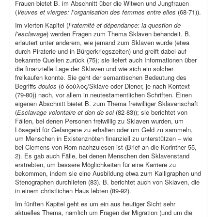
Frauen bietet B. im Abschnitt über die Witwen und Jungfrauen
(
Veuves et vierges: l’organisation des femmes entre elles
(68-71)).
Im vierten Kapitel (
Fraternité et dépendance: la question de
l’esclavage
) werden Fragen zum Thema Sklaven behandelt. B.
erläutert unter anderem, wie jemand zum Sklaven wurde (etwa
durch Piraterie und in Bürgerkriegszeiten) und greift dabei auf
bekannte Quellen zurück (75); sie liefert auch Informationen über
die finanzielle Lage der Sklaven und wie sich ein solcher
freikaufen konnte. Sie geht der semantischen Bedeutung des
Begriffs
doulos
(ὁ δούλος/Sklave oder Diener, je nach Kontext
(79-80)) nach, vor allem in neutestamentlichen Schriften. Einen
eigenen Abschnitt bietet B. zum Thema freiwilliger Sklavenschaft
(
Esclavage volontaire et don de soi
(82-83)); sie berichtet von
Fällen, bei denen Personen freiwillig zu Sklaven wurden, um
Lösegeld für Gefangene zu erhalten oder um Geld zu sammeln,
um Menschen in Existenznöten finanziell zu unterstützen – wie
bei Clemens von Rom nachzulesen ist (Brief an die Korinther 55,
2). Es gab auch Fälle, bei denen Menschen den Sklavenstand
erstrebten, um bessere Möglichkeiten für eine Karriere zu
bekommen, indem sie eine Ausbildung etwa zum Kalligraphen und
Stenographen durchliefen (83). B. berichtet auch von Sklaven, die
in einem christlichen Haus lebten (89-92).
Im fünften Kapitel geht es um ein aus heutiger Sicht sehr
aktuelles Thema, nämlich um Fragen der Migration (und um die