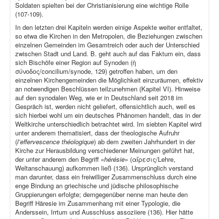
Soldaten spielten bei der Christianisierung eine wichtige Rolle
(107-109).
In den letzten drei Kapiteln werden einige Aspekte weiter entfaltet,
so etwa die Kirchen in den Metropolen, die Beziehungen zwischen
einzelnen Gemeinden im Gesamtreich oder auch der Unterschied
zwischen Stadt und Land. B. geht auch auf das Faktum ein, dass
sich Bischöfe einer Region auf Synoden (ἡ
σύνοδος/concilium/synode, 129) getroffen haben, um den
einzelnen Kirchengemeinden die Möglichkeit einzuräumen, effektiv
an notwendigen Beschlüssen teilzunehmen (Kapitel VI). Hinweise
auf den synodalen Weg, wie er in Deutschland seit 2018 im
Gespräch ist, werden nicht geliefert, offensichtlich auch, weil es
sich hierbei wohl um ein deutsches Phänomen handelt, das in der
Weltkirche unterschiedlich betrachtet wird. Im siebten Kapitel wird
unter anderem thematisiert, dass der theologische Aufruhr
(
l’effervescence théologique
) ab dem zweiten Jahrhundert in der
Kirche zur Herausbildung verschiedener Meinungen geführt hat,
der unter anderem den Begriff «
hérésie
» (αἵρεσις/Lehre,
Weltanschauung) aufkommen ließ (136). Ursprünglich verstand
man darunter, dass ein freiwilliger Zusammenschluss durch eine
enge Bindung an griechische und jüdische philosophische
Gruppierungen erfolgte; demgegenüber nenne man heute den
Begriff Häresie im Zusammenhang mit einer Typologie, die
Anderssein, Irrtum und Ausschluss assoziiere (136). Hier hätte