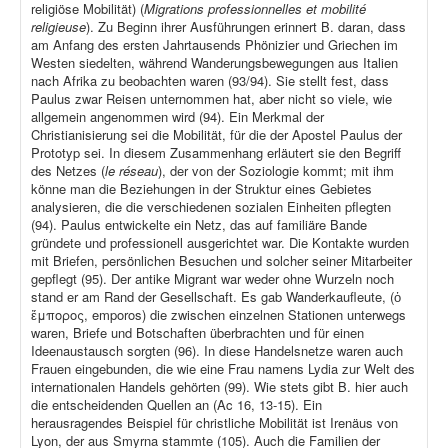
religiöse Mobilität) (
Migrations professionnelles et mobilité
religieuse
). Zu Beginn ihrer Ausführungen erinnert B. daran, dass
am Anfang des ersten Jahrtausends Phönizier und Griechen im
Westen siedelten, während Wanderungsbewegungen aus Italien
nach Afrika zu beobachten waren (93/94). Sie stellt fest, dass
Paulus zwar Reisen unternommen hat, aber nicht so viele, wie
allgemein angenommen wird (94). Ein Merkmal der
Christianisierung sei die Mobilität, für die der Apostel Paulus der
Prototyp sei. In diesem Zusammenhang erläutert sie den Begriff
des Netzes (
le réseau
), der von der Soziologie kommt; mit ihm
könne man die Beziehungen in der Struktur eines Gebietes
analysieren, die die verschiedenen sozialen Einheiten pflegten
(94). Paulus entwickelte ein Netz, das auf familiäre Bande
gründete und professionell ausgerichtet war. Die Kontakte wurden
mit Briefen, persönlichen Besuchen und solcher seiner Mitarbeiter
gepflegt (95). Der antike Migrant war weder ohne Wurzeln noch
stand er am Rand der Gesellschaft. Es gab Wanderkaufleute, (ὁ
ἔμπορος, emporos) die zwischen einzelnen Stationen unterwegs
waren, Briefe und Botschaften überbrachten und für einen
Ideenaustausch sorgten (96). In diese Handelsnetze waren auch
Frauen eingebunden, die wie eine Frau namens Lydia zur Welt des
internationalen Handels gehörten (99). Wie stets gibt B. hier auch
die entscheidenden Quellen an (Ac 16, 13-15). Ein
herausragendes Beispiel für christliche Mobilität ist Irenäus von
Lyon, der aus Smyrna stammte (105). Auch die Familien der