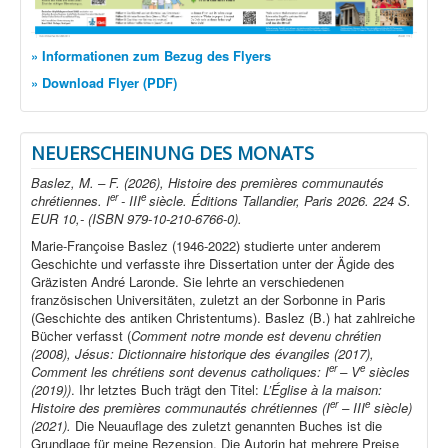
» Informationen zum Bezug des Flyers
» Download Flyer (PDF)
NEUERSCHEINUNG DES MONATS
Baslez, M. – F. (2026), Histoire des premières communautés
er
e
chrétiennes. I
- III
siècle. Éditions Tallandier, Paris 2026. 224 S.
EUR 10,- (ISBN 979-10-210-6766-0).
Marie-Françoise Baslez (1946-2022) studierte unter anderem
Geschichte und verfasste ihre Dissertation unter der Ägide des
Gräzisten André Laronde. Sie lehrte an verschiedenen
französischen Universitäten, zuletzt an der Sorbonne in Paris
(Geschichte des antiken Christentums). Baslez (B.) hat zahlreiche
Bücher verfasst (
Comment notre monde est devenu chrétien
(2008), Jésus: Dictionnaire historique des évangiles (2017),
er
e
Comment les chrétiens sont devenus catholiques: I
– V
siècles
(2019))
. Ihr letztes Buch trägt den Titel:
L’Église à la maison:
er
e
Histoire des premières communautés chrétiennes (I
– III
siècle)
(2021).
Die Neuauflage des zuletzt genannten Buches ist die
Grundlage für meine Rezension. Die Autorin hat mehrere Preise