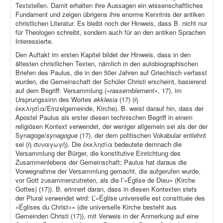
Textstellen. Damit erhalten ihre Aussagen ein wissenschaftliches
Fundament und zeigen übrigens ihre enorme Kenntnis der antiken
christlichen Literatur. Es bleibt noch der Hinweis, dass B. nicht nur
für Theologen schreibt, sondern auch für an den antiken Sprachen
Interessierte.
Den Auftakt im ersten Kapitel bildet der Hinweis, dass in den
ältesten christlichen Texten, nämlich in den autobiographischen
Briefen des Paulus, die in den 50er Jahren auf Griechisch verfasst
wurden, die Gemeinschaft der Schüler Christi erscheint, basierend
auf dem Begriff: Versammlung (
«rassemblement»
, 17), im
Ursprungssinn des Wortes
ekklesia
(17) (ἡ
ἐκκλησία/Einzelgemeinde, Kirche). B. weist darauf hin, dass der
Apostel Paulus als erster diesen technischen Begriff in einem
religiösen Kontext verwendet, der weniger allgemein sei als der der
Synagoge/
synagogue
(17), der dem politischen Vokabular entlehnt
sei (ἡ συναγωγή). Die ἐκκλησία bedeutete demnach die
Versammlung der Bürger, die konstitutive Einrichtung des
Zusammenlebens der Gemeinschaft; Paulus hat daraus die
Vorwegnahme der Versammlung gemacht, die aufgerufen wurde,
vor Gott zusammenzutreten, als die l’«Église de Dieu» (Kirche
Gottes) (17)). B. erinnert daran, dass in diesen Kontexten stets
der Plural verwendet wird: L’«Église universelle est constituée des
«Églises du Christ»» (die universelle Kirche besteht aus
Gemeinden Christi (17)), mit Verweis in der Anmerkung auf eine