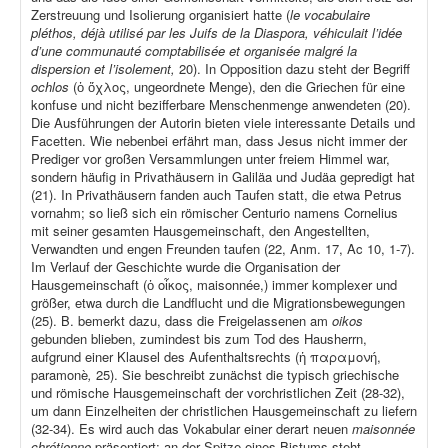
Zerstreuung und Isolierung organisiert hatte (
le vocabulaire
pléthos, déjà utilisé par les Juifs de la Diaspora, véhiculait l’idée
d’une communauté comptabilisée et organisée malgré la
dispersion et l’isolement,
20). In Opposition dazu steht der Begriff
ochlos
(ὁ ὄχλος, ungeordnete Menge), den die Griechen für eine
konfuse und nicht bezifferbare Menschenmenge anwendeten (20).
Die Ausführungen der Autorin bieten viele interessante Details und
Facetten. Wie nebenbei erfährt man, dass Jesus nicht immer der
Prediger vor großen Versammlungen unter freiem Himmel war,
sondern häufig in Privathäusern in Galiläa und Judäa gepredigt hat
(21). In Privathäusern fanden auch Taufen statt, die etwa Petrus
vornahm; so ließ sich ein römischer Centurio namens Cornelius
mit seiner gesamten Hausgemeinschaft, den Angestellten,
Verwandten und engen Freunden taufen (22, Anm. 17, Ac 10, 1-7).
Im Verlauf der Geschichte wurde die Organisation der
Hausgemeinschaft (ὁ οἶκος, maisonnée,) immer komplexer und
größer, etwa durch die Landflucht und die Migrationsbewegungen
(25). B. bemerkt dazu, dass die Freigelassenen am
oikos
gebunden blieben, zumindest bis zum Tod des Hausherrn,
aufgrund einer Klausel des Aufenthaltsrechts (ἡ παραμονή,
paramonè
,
25). Sie beschreibt zunächst die typisch griechische
und römische Hausgemeinschaft der vorchristlichen Zeit (28-32),
um dann Einzelheiten der christlichen Hausgemeinschaft zu liefern
(32-34). Es wird auch das Vokabular einer derart neuen
maisonnée
chrétienne
präsentiert; an der Spitze eines Bistums steht