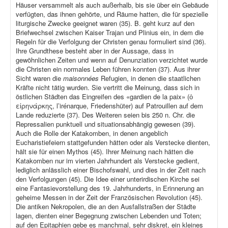
Häuser versammelt als auch außerhalb, bis sie über ein Gebäude
verfügten, das ihnen gehörte, und Räume hatten, die für spezielle
liturgische Zwecke geeignet waren (35). B. geht kurz auf den
Briefwechsel zwischen Kaiser Trajan und Plinius ein, in dem die
Regeln für die Verfolgung der Christen genau formuliert sind (36).
Ihre Grundthese besteht aber in der Aussage, dass in
gewöhnlichen Zeiten und wenn auf Denunziation verzichtet wurde
die Christen ein normales Leben führen konnten (37). Aus ihrer
Sicht waren die
maisonnées
Refugien, in denen die staatlichen
Kräfte nicht tätig wurden. Sie vertritt die Meinung, dass sich in
östlichen Städten das Eingreifen des «gardien de la paix» (ὁ
εἰρηνάρκης, l’irénarque, Friedenshüter) auf Patrouillen auf dem
Lande reduzierte (37). Des Weiteren seien bis 250 n. Chr. die
Repressalien punktuell und situationsabhängig gewesen (39).
Auch die Rolle der Katakomben, in denen angeblich
Eucharistiefeiern stattgefunden hätten oder als Verstecke dienten,
hält sie für einen Mythos (45). Ihrer Meinung nach hätten die
Katakomben nur im vierten Jahrhundert als Verstecke gedient,
lediglich anlässlich einer Bischofswahl, und dies in der Zeit nach
den Verfolgungen (45). Die Idee einer unterirdischen Kirche sei
eine Fantasievorstellung des 19. Jahrhunderts, in Erinnerung an
geheime Messen in der Zeit der Französischen Revolution (45).
Die antiken Nekropolen, die an den Ausfallstraßen der Städte
lagen, dienten einer Begegnung zwischen Lebenden und Toten;
auf den Epitaphien gebe es manchmal, sehr diskret, ein kleines