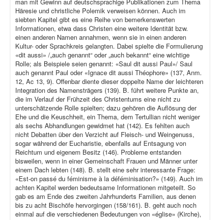
man mit Gewinn auf deutschsprachige Publikationen zum Thema
Häresie und christliche Polemik verweisen können. Auch im
siebten Kapitel gibt es eine Reihe von bemerkenswerten
Informationen, etwa dass Christen eine weitere Identität bzw.
einen anderen Namen annahmen, wenn sie in einen anderen
Kultur- oder Sprachkreis gelangten. Dabei spielte die Formulierung
«dit aussi» /„auch genannt“ oder „auch bekannt“ eine wichtige
Rolle; als Beispiele seien genannt: «Saul dit aussi Paul»/ Saul
auch genannt Paul oder «Ignace dit aussi Théophore» (137, Anm.
12, Ac 13, 9). Offenbar diente dieser doppelte Name der leichteren
Integration des Namensträgers (139). B. führt weitere Punkte an,
die im Verlauf der Frühzeit des Christentums eine nicht zu
unterschätzende Rolle spielten; dazu gehören die Auflösung der
Ehe und die Keuschheit, ein Thema, dem Tertullian nicht weniger
als sechs Abhandlungen gewidmet hat (142). Es fehlten auch
nicht Debatten über den Verzicht auf Fleisch- und Weingenuss,
sogar während der Eucharistie, ebenfalls auf Entsagung von
Reichtum und eigenem Besitz (146). Probleme entstanden
bisweilen, wenn in einer Gemeinschaft Frauen und Männer unter
einem Dach lebten (148). B. stellt eine sehr interessante Frage:
«Est-on passé du féminisme à la déféminisation?» (149). Auch im
achten Kapitel werden bedeutsame Informationen mitgeteilt. So
gab es am Ende des zweiten Jahrhunderts Familien, aus denen
bis zu acht Bischöfe hervorgingen (158/161). B. geht auch noch
einmal auf die verschiedenen Bedeutungen von «église» (Kirche),