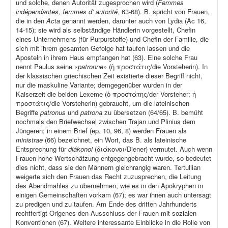
und solche, denen Autorität zugesprochen wird (
Femmes
indépendantes, femmes d‘ autorité
, 63-68). B. spricht von Frauen,
die in den
Acta
genannt werden, darunter auch von Lydia (Ac 16,
14-15); sie wird als selbständige Händlerin vorgestellt, Chefin
eines Unternehmens (für Purpurstoffe) und Chefin der Familie, die
sich mit ihrem gesamten Gefolge hat taufen lassen und die
Aposteln in ihrem Haus empfangen hat (63). Eine solche Frau
nennt Paulus seine «
patronne
» (ἡ προστάτις/die Vorsteherin). In
der klassischen griechischen Zeit existierte dieser Begriff nicht,
nur die maskuline Variante; demgegenüber wurden in der
Kaiserzeit die beiden Lexeme (ὁ προστάτης/der Vorsteher; ἡ
προστάτις/die Vorsteherin) gebraucht, um die lateinischen
Begriffe
patronus
und
patrona
zu übersetzen (64/65). B. bemüht
nochmals den Briefwechsel zwischen Trajan und Plinius dem
Jüngeren; in einem Brief (ep
.
10, 96, 8) werden Frauen als
ministrae
(66) bezeichnet, ein Wort, das B. als lateinische
Entsprechung für
diákonoi
(διάκονοι/Diener) vermutet. Auch wenn
Frauen hohe Wertschätzung entgegengebracht wurde, so bedeutet
dies nicht, dass sie den Männern gleichrangig waren. Tertullian
weigerte sich den Frauen das Recht zuzusprechen, die Leitung
des Abendmahles zu übernehmen, wie es in den Apokryphen in
einigen Gemeinschaften vorkam (67); es war ihnen auch untersagt
zu predigen und zu taufen. Am Ende des dritten Jahrhunderts
rechtfertigt Origenes den Ausschluss der Frauen mit sozialen
Konventionen (67). Weitere interessante Einblicke in die Rolle von