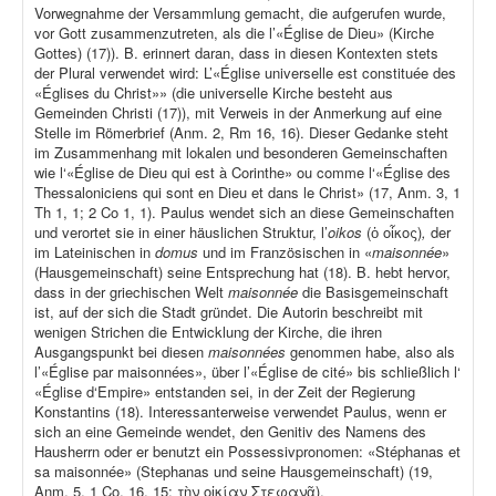
Vorwegnahme der Versammlung gemacht, die aufgerufen wurde,
vor Gott zusammenzutreten, als die l’«Église de Dieu» (Kirche
Gottes) (17)). B. erinnert daran, dass in diesen Kontexten stets
der Plural verwendet wird: L’«Église universelle est constituée des
«Églises du Christ»» (die universelle Kirche besteht aus
Gemeinden Christi (17)), mit Verweis in der Anmerkung auf eine
Stelle im Römerbrief (Anm. 2, Rm 16, 16). Dieser Gedanke steht
im Zusammenhang mit lokalen und besonderen Gemeinschaften
wie l‘«Église de Dieu qui est à Corinthe» ou comme l‘«Église des
Thessaloniciens qui sont en Dieu et dans le Christ» (17, Anm. 3, 1
Th 1, 1; 2 Co 1, 1). Paulus wendet sich an diese Gemeinschaften
und verortet sie in einer häuslichen Struktur, l’
oikos
(ὁ οἶκος)
,
der
im Lateinischen in
domus
und im Französischen in «
maisonnée
»
(Hausgemeinschaft) seine Entsprechung hat (18). B. hebt hervor,
dass in der griechischen Welt
maisonnée
die Basisgemeinschaft
ist, auf der sich die Stadt gründet. Die Autorin beschreibt mit
wenigen Strichen die Entwicklung der Kirche, die ihren
Ausgangspunkt bei diesen
maisonnées
genommen habe, also als
l’«Église par maisonnées», über l’«Église de cité» bis schließlich l‘
«Église d‘Empire» entstanden sei, in der Zeit der Regierung
Konstantins (18). Interessanterweise verwendet Paulus, wenn er
sich an eine Gemeinde wendet, den Genitiv des Namens des
Hausherrn oder er benutzt ein Possessivpronomen: «Stéphanas et
sa maisonnée» (Stephanas und seine Hausgemeinschaft) (19,
Anm. 5, 1 Co, 16, 15: τὴν οἰκίαν Στεφανᾶ).