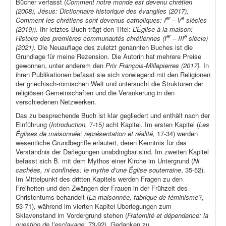
Bücher verfasst (
Comment notre monde est devenu chrétien
(2008), Jésus: Dictionnaire historique des évangiles (2017),
er
e
Comment les chrétiens sont devenus catholiques: I
– V
siècles
(2019))
. Ihr letztes Buch trägt den Titel:
L’Église à la maison:
er
e
Histoire des premières communautés chrétiennes (I
– III
siècle)
(2021).
Die Neuauflage des zuletzt genannten Buches ist die
Grundlage für meine Rezension. Die Autorin hat mehrere Preise
gewonnen, unter anderem den
Prix François-Millepierres (2017).
In
ihren Publikationen befasst sie sich vorwiegend mit den Religionen
der griechisch-römischen Welt und untersucht die Strukturen der
religiösen Gemeinschaften und die Verankerung in den
verschiedenen Netzwerken.
Das zu besprechende Buch ist klar gegliedert und enthält nach der
Einführung (
Introduction,
7-15
)
acht Kapitel. Im ersten Kapitel (
Les
Églises de maisonnée: représentation et réalité,
17-34) werden
wesentliche Grundbegriffe erläutert, deren Kenntnis für das
Verständnis der Darlegungen unabdingbar sind. Im zweiten Kapitel
befasst sich B. mit dem Mythos einer Kirche im Untergrund (
Ni
cachées, ni confinées: le mythe d’une Église souterraine
, 35-52).
Im Mittelpunkt des dritten Kapitels werden Fragen zu den
Freiheiten und den Zwängen der Frauen in der Frühzeit des
Christentums behandelt (
La maisonnée, fabrique de féminisme
?,
53-71), während im vierten Kapitel Überlegungen zum
Sklavenstand im Vordergrund stehen (
Fraternité et dépendance: la
question de l’esclavage
, 73-92). Gedanken zu