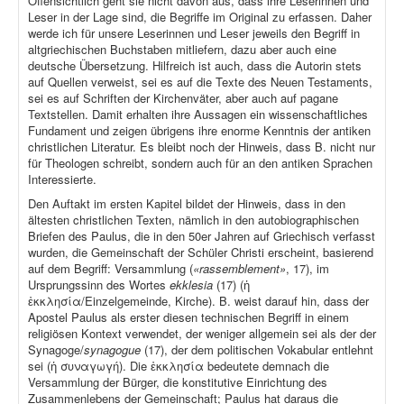
Offensichtlich geht sie nicht davon aus, dass ihre Leserinnen und
Leser in der Lage sind, die Begriffe im Original zu erfassen. Daher
werde ich für unsere Leserinnen und Leser jeweils den Begriff in
altgriechischen Buchstaben mitliefern, dazu aber auch eine
deutsche Übersetzung. Hilfreich ist auch, dass die Autorin stets
auf Quellen verweist, sei es auf die Texte des Neuen Testaments,
sei es auf Schriften der Kirchenväter, aber auch auf pagane
Textstellen. Damit erhalten ihre Aussagen ein wissenschaftliches
Fundament und zeigen übrigens ihre enorme Kenntnis der antiken
christlichen Literatur. Es bleibt noch der Hinweis, dass B. nicht nur
für Theologen schreibt, sondern auch für an den antiken Sprachen
Interessierte.
Den Auftakt im ersten Kapitel bildet der Hinweis, dass in den
ältesten christlichen Texten, nämlich in den autobiographischen
Briefen des Paulus, die in den 50er Jahren auf Griechisch verfasst
wurden, die Gemeinschaft der Schüler Christi erscheint, basierend
auf dem Begriff: Versammlung (
«rassemblement»
, 17), im
Ursprungssinn des Wortes
ekklesia
(17) (ἡ
ἐκκλησία/Einzelgemeinde, Kirche). B. weist darauf hin, dass der
Apostel Paulus als erster diesen technischen Begriff in einem
religiösen Kontext verwendet, der weniger allgemein sei als der der
Synagoge/
synagogue
(17), der dem politischen Vokabular entlehnt
sei (ἡ συναγωγή). Die ἐκκλησία bedeutete demnach die
Versammlung der Bürger, die konstitutive Einrichtung des
Zusammenlebens der Gemeinschaft; Paulus hat daraus die