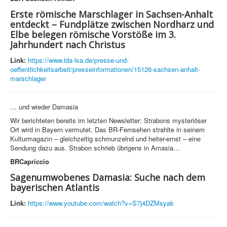
Erste römische Marschlager in Sachsen-Anhalt
entdeckt – Fundplätze zwischen Nordharz und
Elbe belegen römische Vorstöße im 3.
Jahrhundert nach Christus
Link:
https://www.lda-lsa.de/presse-und-
oeffentlichkeitsarbeit/presseinformationen/15126-sachsen-anhalt-
marschlager
… und wieder Damasia
Wir berichteten bereits im letzten Newsletter: Strabons mysteriöser
Ort wird in Bayern vermutet. Das BR-Fernsehen strahlte in seinem
Kulturmagazin – gleichzeitig schmunzelnd und heiter-ernst – eine
Sendung dazu aus. Strabon schrieb übrigens in Amasia…
BRCapriccio
Sagenumwobenes Damasia: Suche nach dem
bayerischen Atlantis
Link:
https://www.youtube.com/watch?v=S7j4DZMsyak