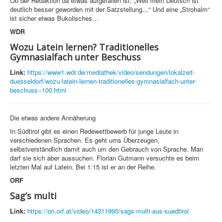
Ob der Redaktion da etwas aufgefallen ist: „Weil mein Deutsch ist
deutlich besser geworden mit der Satzstellung…“ Und eine „Strohalm“
ist sicher etwas Bukolisches…
WDR
Wozu Latein lernen? Traditionelles
Gymnasialfach unter Beschuss
Link:
https://www1.wdr.de/mediathek/video/sendungen/lokalzeit-
duesseldorf/wozu-latein-lernen-traditionelles-gymnasialfach-unter-
beschuss--100.html
Die etwas andere Annäherung
In Südtirol gibt es einen Redewettbewerb für junge Leute in
verschiedenen Sprachen. Es geht ums Überzeugen,
selbstverständlich damit auch um den Gebrauch von Sprache. Man
darf sie sich aber aussuchen. Florian Gutmann versuchte es beim
letzten Mal auf Latein. Bei 1:15 ist er an der Reihe.
ORF
Sag’s multi
Link:
https://on.orf.at/video/14311995/sags-multi-aus-suedtirol