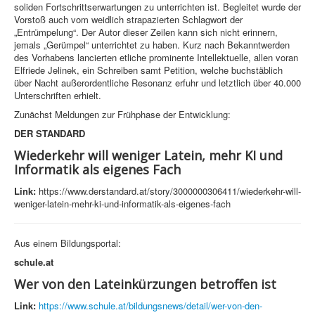
soliden Fortschrittserwartungen zu unterrichten ist. Begleitet wurde der
Vorstoß auch vom weidlich strapazierten Schlagwort der
„Entrümpelung“. Der Autor dieser Zeilen kann sich nicht erinnern,
jemals „Gerümpel“ unterrichtet zu haben. Kurz nach Bekanntwerden
des Vorhabens lancierten etliche prominente Intellektuelle, allen voran
Elfriede Jelinek, ein Schreiben samt Petition, welche buchstäblich
über Nacht außerordentliche Resonanz erfuhr und letztlich über 40.000
Unterschriften erhielt.
Zunächst Meldungen zur Frühphase der Entwicklung:
DER STANDARD
Wiederkehr will weniger Latein, mehr KI und
Informatik als eigenes Fach
Link:
https://www.derstandard.at/story/3000000306411/wiederkehr-will-
weniger-latein-mehr-ki-und-informatik-als-eigenes-fach
Aus einem Bildungsportal:
schule.at
Wer von den Lateinkürzungen betroffen ist
Link:
https://www.schule.at/bildungsnews/detail/wer-von-den-