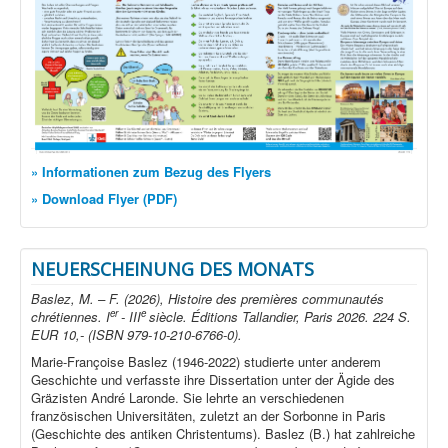
» Informationen zum Bezug des Flyers
» Download Flyer (PDF)
NEUERSCHEINUNG DES MONATS
Baslez, M. – F. (2026), Histoire des premières communautés
er
e
chrétiennes. I
- III
siècle. Éditions Tallandier, Paris 2026. 224 S.
EUR 10,- (ISBN 979-10-210-6766-0).
Marie-Françoise Baslez (1946-2022) studierte unter anderem
Geschichte und verfasste ihre Dissertation unter der Ägide des
Gräzisten André Laronde. Sie lehrte an verschiedenen
französischen Universitäten, zuletzt an der Sorbonne in Paris
(Geschichte des antiken Christentums). Baslez (B.) hat zahlreiche