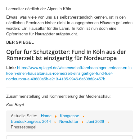
Larenaltar nördlich der Alpen in Köln
Etwas, was viele von uns als selbstverständlich kennen, ist in den
nördlichen Provinzen bisher nicht in ausgegrabenen Häusern gefunden
worden: Ein Hausaltar für die Laren. In Köln ist nun doch eine
Opfernische für Hausgötter aufgetaucht.
DER SPIEGEL
Opfer für Schutzgötter: Fund in Köln aus der
Römerzeit ist einzigartig für Nordeuropa
Link:
https://www.spiegel.de/wissenschaft/archaeologen-entdecken-in-
koeln-einen-hausaltar-aus-roemerzeit-einzigartiger-fund-fuer-
nordeuropa-a-43680a5b-e213-4185-9946-6a638d2c457b
Zusammenstellung und Kommentierung der Medienschau:
Karl Boyé
Aktuelle Seite:
Home
Kongresse
Bundeskongress 2014
Newsletter
Juni 2026
Pressespiegel