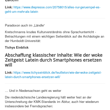
Link:
https://www.diepresse.com/20758015/alles-nur-geruempel-es-
geht-um-mehr-als-latein
Paradoxon auch im „Ländle“
Kretschmanns krudes Kulturverständnis ohne Sprachunterricht -
Betrachtungen mit einem wichtigen Seitenblick auf die Archäologie an
der Humboldt-Universität:
Tichys Einblick
Abschaffung klassischer Inhalte: Wie der woke
Zeitgeist Latein durch Smartphones ersetzen
will
Link:
https://www.tichyseinblick.de/feuilleton/wie-der-woke-zeitgeist-
latein-durch-smartphones-ersetzen-will/
… Und in Niedersachsen geht es weiter
Die niedersächsische Landesregierung hält weiter fest an der
Unterschreitung der KMK-Standards im Abitur, auch hier wiederum
insbesondere bei Fremdsprachen: