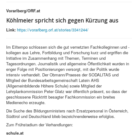
Vorarlberg/ORF.at
Köhlmeier spricht sich gegen Kürzung aus
Link:
https://vorarlberg.orf.at/stories/3341244/
Im Eiltempo schlossen sich die gut vernetzten Fachkolleginnen und -
kollegen aus Lehre, Fortbildung und Forschung kurz und ergriffen die
Initiative im Zusammenhang mit Themen, Terminen und
Tagesordnungen. Journalistik und allgemeine Öffentlichkeit wurden in
enger Folge mit Positionierungen versorgt, mit der Politik wurde
intensiv verhandelt. Der Obmann/Praeses der SODALITAS und
Mitglied der Bundesarbeitsgemeinschaft Latein AHS
(Allgemeinbildende Höhere Schule) sowie Mitglied der
Lehrplankommission Peter Glatz war öffentlich präsent, so dass der
geschlossene Rücktritt besagter Fachkommission ein breites
Medienecho erzeugte.
Die Suche des Bildungsministers nach Ersatzpersonal in Österreich,
Südtirol und Deutschland blieb bezeichnenderweise erfolglos.
Zum Frühstadium der Verhandlungen:
schule.at