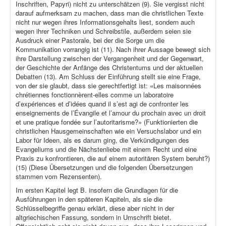
Inschriften, Papyri) nicht zu unterschätzen (9). Sie vergisst nicht
darauf aufmerksam zu machen, dass man die christlichen Texte
nicht nur wegen ihres Informationsgehalts liest, sondern auch
wegen ihrer Techniken und Schreibstile, außerdem seien sie
Ausdruck einer Pastorale, bei der die Sorge um die
Kommunikation vorrangig ist (11). Nach ihrer Aussage bewegt sich
ihre Darstellung zwischen der Vergangenheit und der Gegenwart,
der Geschichte der Anfänge des Christentums und der aktuellen
Debatten (13). Am Schluss der Einführung stellt sie eine Frage,
von der sie glaubt, dass sie gerechtfertigt ist: «Les maisonnées
chrétiennes fonctionnèrent-elles comme un laboratoire
d’expériences et d’idées quand il s’est agi de confronter les
enseignements de l’Évangile et l’amour du prochain avec un droit
et une pratique fondée sur l’autoritarisme?» (Funktionierten die
christlichen Hausgemeinschaften wie ein Versuchslabor und ein
Labor für Ideen, als es darum ging, die Verkündigungen des
Evangeliums und die Nächstenliebe mit einem Recht und eine
Praxis zu konfrontieren, die auf einem autoritären System beruht?)
(15) (Diese Übersetzungen und die folgenden Übersetzungen
stammen vom Rezensenten).
Im ersten Kapitel legt B. insofern die Grundlagen für die
Ausführungen in den späteren Kapiteln, als sie die
Schlüsselbegriffe genau erklärt, diese aber nicht in der
altgriechischen Fassung, sondern in Umschrift bietet.