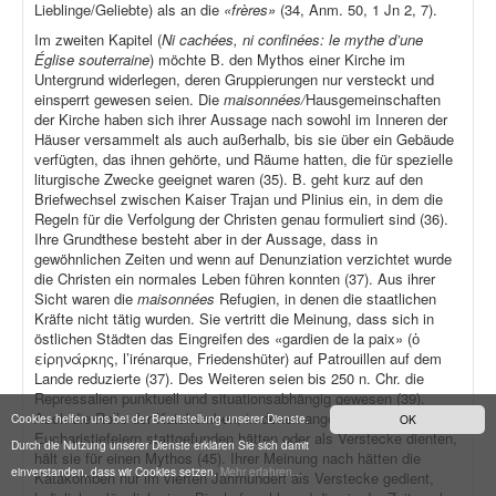
Lieblinge/Geliebte) als an die
«frères»
(34, Anm. 50, 1 Jn 2, 7).
Im zweiten Kapitel (
Ni cachées, ni confinées: le mythe d’une
Église souterraine
) möchte B. den Mythos einer Kirche im
Untergrund widerlegen, deren Gruppierungen nur versteckt und
einsperrt gewesen seien. Die
maisonnées/
Hausgemeinschaften
der Kirche haben sich ihrer Aussage nach sowohl im Inneren der
Häuser versammelt als auch außerhalb, bis sie über ein Gebäude
verfügten, das ihnen gehörte, und Räume hatten, die für spezielle
liturgische Zwecke geeignet waren (35). B. geht kurz auf den
Briefwechsel zwischen Kaiser Trajan und Plinius ein, in dem die
Regeln für die Verfolgung der Christen genau formuliert sind (36).
Ihre Grundthese besteht aber in der Aussage, dass in
gewöhnlichen Zeiten und wenn auf Denunziation verzichtet wurde
die Christen ein normales Leben führen konnten (37). Aus ihrer
Sicht waren die
maisonnées
Refugien, in denen die staatlichen
Kräfte nicht tätig wurden. Sie vertritt die Meinung, dass sich in
östlichen Städten das Eingreifen des «gardien de la paix» (ὁ
εἰρηνάρκης, l’irénarque, Friedenshüter) auf Patrouillen auf dem
Lande reduzierte (37). Des Weiteren seien bis 250 n. Chr. die
Repressalien punktuell und situationsabhängig gewesen (39).
Auch die Rolle der Katakomben, in denen angeblich
Cookies helfen uns bei der Bereitstellung unserer Dienste.
OK
Eucharistiefeiern stattgefunden hätten oder als Verstecke dienten,
Durch die Nutzung unserer Dienste erklären Sie sich damit
hält sie für einen Mythos (45). Ihrer Meinung nach hätten die
einverstanden, dass wir Cookies setzen.
Mehr erfahren...
Katakomben nur im vierten Jahrhundert als Verstecke gedient,