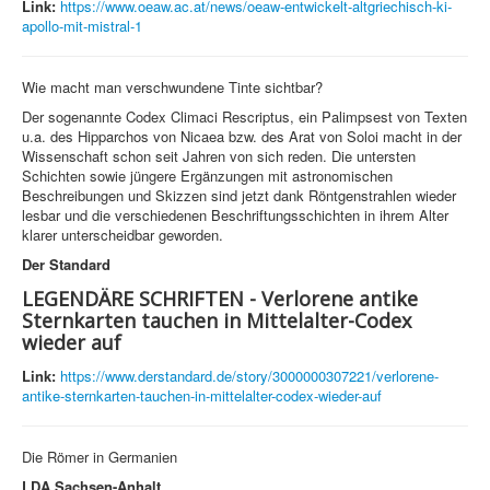
Link:
https://www.oeaw.ac.at/news/oeaw-entwickelt-altgriechisch-ki-
apollo-mit-mistral-1
Wie macht man verschwundene Tinte sichtbar?
Der sogenannte Codex Climaci Rescriptus, ein Palimpsest von Texten
u.a. des Hipparchos von Nicaea bzw. des Arat von Soloi macht in der
Wissenschaft schon seit Jahren von sich reden. Die untersten
Schichten sowie jüngere Ergänzungen mit astronomischen
Beschreibungen und Skizzen sind jetzt dank Röntgenstrahlen wieder
lesbar und die verschiedenen Beschriftungsschichten in ihrem Alter
klarer unterscheidbar geworden.
Der Standard
LEGENDÄRE SCHRIFTEN - Verlorene antike
Sternkarten tauchen in Mittelalter-Codex
wieder auf
Link:
https://www.derstandard.de/story/3000000307221/verlorene-
antike-sternkarten-tauchen-in-mittelalter-codex-wieder-auf
Die Römer in Germanien
LDA Sachsen-Anhalt