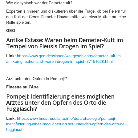
Wie dionysisch war der Demeterkult?
Experten sinnieren und diskutieren über die Frage, ob bei Feiern für
den Kult der Ceres-Demeter Rauschmittel wie etwa Mutterkorn eine
Rolle spielten.
GEO
Antike Extase: Waren beim Demeter-Kult im
Tempel von Eleusis Drogen im Spiel?
Link:
https://www.geo.de/wissen/weltgeschichte/demeter-kult-im-
antiken-griechenland--waren-drogen-im-spiel--37151028.html
Arzt unter den Opfern in Pompeji?
Finestre sull’Arte
Pompeji: Identifizierung eines möglichen
Arztes unter den Opfern des Orto die
Fuggiaschi?
Link:
https://www.finestresullarte.info/de/archaologie/pompeji-
identifizierung-eines-moglichen-arztes-unter-den-opfern-des-orto-dei-
fuggiaschi