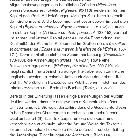
Migrationsbewegungen aus beruflichen Gründen (
Migrations
professionnelles et mobilité religieuse,
93-113) werden im fünften
Kapitel geäußert. Mit Erklärungen wichtiger Strukturen innerhalb
der Kirche macht B. die Leserinnen und Leser sowohl im sechsten
Kapitel (
Églises en réseaux, Église synodale
, 115-132) als auch
im siebten Kapitel (
À l’heure du choix personnel
, 133-152) vertraut.
Im achten und letzten Kapitel geht es um die Entwicklung und
Kontinuität der Kirche im Kleinen und im Großen (
Entre évolution
et continuité: de l’Église à la maison à la Maison de l’Église
, 153-
171). Daran schließen sich eine Zusammenfassung (
Conclusion
,
173-180), die Anmerkungen (
Notes
, 181-207) sowie eine
Auswahlbibliographie an (
Bibliographie sélective
, 209-219), die
hauptsächlich Französisch sprachige Titel, aber auch zahlreiche
englische, wenige italienische, keinen einzigen deutschen Titel
enthält. Wie üblich in französischen Publikationen findet man das
Inhaltsverzeichnis am Ende des Buches (
Table
, 221-223).
Bereits in der Einleitung lassen einige Bemerkungen der Autorin
deutlich werden, dass sie ausgewiesene Kennerin des frühen
Christentums ist. Sie weist daraufhin, dass die Geschichte dieser
frühen Phase des Christentums mehrheitlich auf schriftlichen
Quellen basiert (9). Das Textcorpus erhöhe sich kaum und
verändere sich auch nicht, aber die Art und Weise die Texte zu
lesen und zu behandeln variiere (9). Andererseits sei der Beitrag
der Archäologie (Einrichtungen der Architektur, Bildnisse,