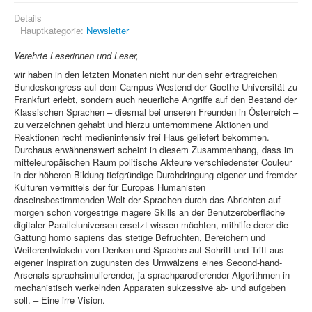
Details
Hauptkategorie:
Newsletter
Verehrte Leserinnen und Leser,
wir haben in den letzten Monaten nicht nur den sehr ertragreichen
Bundeskongress auf dem Campus Westend der Goethe-Universität zu
Frankfurt erlebt, sondern auch neuerliche Angriffe auf den Bestand der
Klassischen Sprachen – diesmal bei unseren Freunden in Österreich –
zu verzeichnen gehabt und hierzu unternommene Aktionen und
Reaktionen recht medienintensiv frei Haus geliefert bekommen.
Durchaus erwähnenswert scheint in diesem Zusammenhang, dass im
mitteleuropäischen Raum politische Akteure verschiedenster Couleur
in der höheren Bildung tiefgründige Durchdringung eigener und fremder
Kulturen vermittels der für Europas Humanisten
daseinsbestimmenden Welt der Sprachen durch das Abrichten auf
morgen schon vorgestrige magere Skills an der Benutzeroberfläche
digitaler Paralleluniversen ersetzt wissen möchten, mithilfe derer die
Gattung homo sapiens das stetige Befruchten, Bereichern und
Weiterentwickeln von Denken und Sprache auf Schritt und Tritt aus
eigener Inspiration zugunsten des Umwälzens eines Second-hand-
Arsenals sprachsimulierender, ja sprachparodierender Algorithmen in
mechanistisch werkelnden Apparaten sukzessive ab- und aufgeben
soll. – Eine irre Vision.