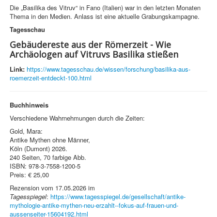
Die „Basilika des Vitruv“ in Fano (Italien) war in den letzten Monaten
Thema in den Medien. Anlass ist eine aktuelle Grabungskampagne.
Tagesschau
Gebäudereste aus der Römerzeit - Wie
Archäologen auf Vitruvs Basilika stießen
Link:
https://www.tagesschau.de/wissen/forschung/basilika-aus-
roemerzeit-entdeckt-100.html
Buchhinweis
Verschiedene Wahrnehmungen durch die Zeiten:
Gold, Mara:
Antike Mythen ohne Männer,
Köln (Dumont) 2026.
240 Seiten, 70 farbige Abb.
ISBN: 978-3-7558-1200-5
Preis: € 25,00
Rezension vom 17.05.2026 im
Tagesspiegel
:
https://www.tagesspiegel.de/gesellschaft/antike-
mythologie-antike-mythen-neu-erzahlt--fokus-auf-frauen-und-
aussenseiter-15604192.html