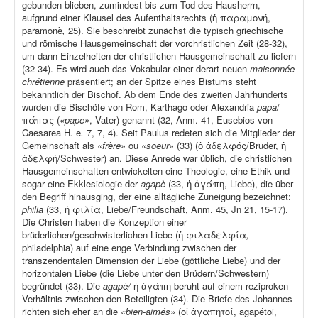
gebunden blieben, zumindest bis zum Tod des Hausherrn,
aufgrund einer Klausel des Aufenthaltsrechts (ἡ παραμονή,
paramonè
,
25). Sie beschreibt zunächst die typisch griechische
und römische Hausgemeinschaft der vorchristlichen Zeit (28-32),
um dann Einzelheiten der christlichen Hausgemeinschaft zu liefern
(32-34). Es wird auch das Vokabular einer derart neuen
maisonnée
chrétienne
präsentiert; an der Spitze eines Bistums steht
bekanntlich der Bischof. Ab dem Ende des zweiten Jahrhunderts
wurden die Bischöfe von Rom, Karthago oder Alexandria
papa
/
πάπας (
«pape»
, Vater) genannt (32, Anm. 41, Eusebios von
Caesarea H
.
e
.
7, 7, 4). Seit Paulus redeten sich die Mitglieder der
Gemeinschaft als
«frère»
ou
«soeur»
(33) (ὁ ἀδελφός/Bruder, ἡ
ἀδελφή/Schwester) an. Diese Anrede war üblich, die christlichen
Hausgemeinschaften entwickelten eine Theologie, eine Ethik und
sogar eine Ekklesiologie der
agapè
(33, ἡ ἀγάπη, Liebe), die über
den Begriff hinausging, der eine alltägliche Zuneigung bezeichnet:
philia
(33, ἡ φιλία, Liebe/Freundschaft, Anm. 45, Jn 21, 15-17).
Die Christen haben die Konzeption einer
brüderlichen/geschwisterlichen Liebe (ἡ φιλαδελφία
,
philadelphia) auf eine enge Verbindung zwischen der
transzendentalen Dimension der Liebe (göttliche Liebe) und der
horizontalen Liebe (die Liebe unter den Brüdern/Schwestern)
begründet (33). Die
agapè/
ἡ ἀγάπη beruht auf einem reziproken
Verhältnis zwischen den Beteiligten (34). Die Briefe des Johannes
richten sich eher an die
«bien-aimés»
(οἱ ἀγαπητοί, agapétoi,