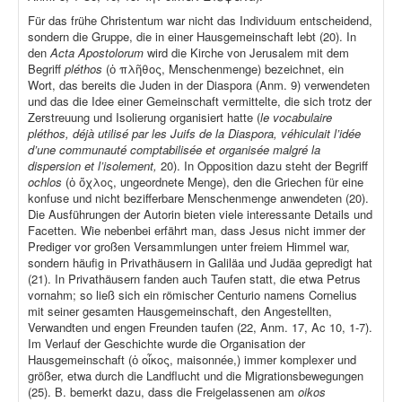
Für das frühe Christentum war nicht das Individuum entscheidend,
sondern die Gruppe, die in einer Hausgemeinschaft lebt (20). In
den
Acta Apostolorum
wird die Kirche von Jerusalem mit dem
Begriff
pléthos
(ὁ πλῆθος, Menschenmenge) bezeichnet, ein
Wort, das bereits die Juden in der Diaspora (Anm. 9) verwendeten
und das die Idee einer Gemeinschaft vermittelte, die sich trotz der
Zerstreuung und Isolierung organisiert hatte (
le vocabulaire
pléthos, déjà utilisé par les Juifs de la Diaspora, véhiculait l’idée
d’une communauté comptabilisée et organisée malgré la
dispersion et l’isolement,
20). In Opposition dazu steht der Begriff
ochlos
(ὁ ὄχλος, ungeordnete Menge), den die Griechen für eine
konfuse und nicht bezifferbare Menschenmenge anwendeten (20).
Die Ausführungen der Autorin bieten viele interessante Details und
Facetten. Wie nebenbei erfährt man, dass Jesus nicht immer der
Prediger vor großen Versammlungen unter freiem Himmel war,
sondern häufig in Privathäusern in Galiläa und Judäa gepredigt hat
(21). In Privathäusern fanden auch Taufen statt, die etwa Petrus
vornahm; so ließ sich ein römischer Centurio namens Cornelius
mit seiner gesamten Hausgemeinschaft, den Angestellten,
Verwandten und engen Freunden taufen (22, Anm. 17, Ac 10, 1-7).
Im Verlauf der Geschichte wurde die Organisation der
Hausgemeinschaft (ὁ οἶκος, maisonnée,) immer komplexer und
größer, etwa durch die Landflucht und die Migrationsbewegungen
(25). B. bemerkt dazu, dass die Freigelassenen am
oikos